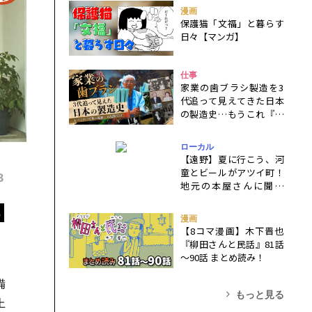
漫画
保護猫「文福」と暮らす
日々【マンガ】
仕事
家業の歯ブラシ製造を3
代追って見えてきた日本
の製造史…もうこれ『百
年の孤独』八尾版では
ローカル
【遠野】夏に行こう、河
童とビールがアツイ町！
8
地元の本屋さんに聞く
『遠野物語』を楽しむ旅
N
行ガイド
漫画
【8コマ漫画】木下晋也
『柳田さんと民話』81話
～90話 まとめ読み！
備
もっと見る
上