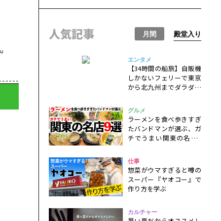
人気記事
月間
殿堂入り
u
エンタメ
【34時間の船旅】自販機
しかないフェリーで東京
から北九州までダラダラ
と過ごすだけの一人旅
グルメ
ラーメンを食べ歩きすぎ
たバンドマンが選ぶ、ガ
チでうまい関東の名店9
選！
仕事
惣菜がウマすぎると噂の
スーパー『ヤオコー』で
作り方を学ぶ
カルチャー
暑い夏だからオススメし