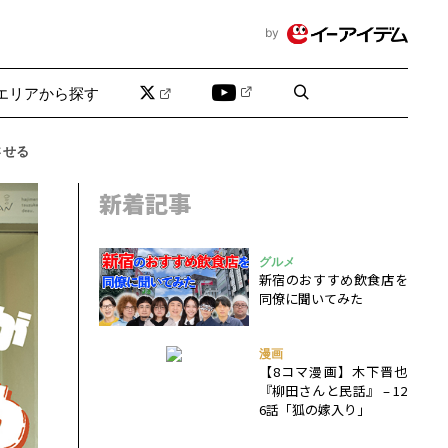
by
エリアから探す
させる
新着記事
グルメ
新宿のおすすめ飲食店を
同僚に聞いてみた
漫画
【8コマ漫画】木下晋也
『柳田さんと民話』 – 12
6話「狐の嫁入り」