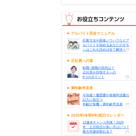
アルバイト完全マニュアル
応募方法や面接ノウハウなどア
ルバイトを始めるあなたのギモ
ンはこれを読めば全て解決！
正社員への道
転職･就職の目的は？
正社員を目指す人への
6つのポイント
満年齢早見表
今何歳？履歴書や各種申請書の
記入に役立つ
年齢計算機・満年齢早見表
2026年(令和8年)祝日カレンダー
12連休チャンス到来！2026
年、土日祝日が多い月はいつ？
最大何連休取れる？