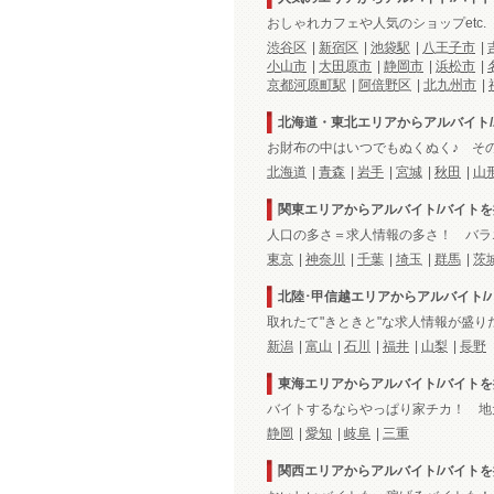
おしゃれカフェや人気のショップetc
渋谷区
|
新宿区
|
池袋駅
|
八王子市
|
小山市
|
大田原市
|
静岡市
|
浜松市
|
京都河原町駅
|
阿倍野区
|
北九州市
|
北海道・東北エリアからアルバイト
お財布の中はいつでもぬくぬく♪ そ
北海道
|
青森
|
岩手
|
宮城
|
秋田
|
山
関東エリアからアルバイト/バイトを
人口の多さ＝求人情報の多さ！ バラ
東京
|
神奈川
|
千葉
|
埼玉
|
群馬
|
茨
北陸･甲信越エリアからアルバイト/
取れたて"きときと"な求人情報が盛
新潟
|
富山
|
石川
|
福井
|
山梨
|
長野
東海エリアからアルバイト/バイトを
バイトするならやっぱり家チカ！ 地
静岡
|
愛知
|
岐阜
|
三重
関西エリアからアルバイト/バイトを