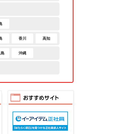
り異なる
島
島
香川
高知
児島
沖縄