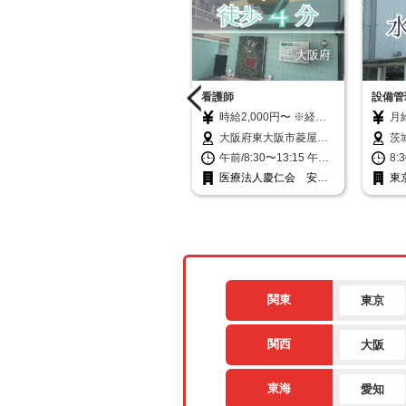
愛媛県
大阪府
工場内での製造スタッフ
看護師
設備管
月給225,000円〜
時給2,000円〜 ※経験に
月給
300,000円＋各種手当
より優遇 ※試用期間2ヶ
円
愛媛県西条市港293-1
大阪府東大阪市菱屋西
茨
※給与幅は資格・経験
月あり（同条件）
深
3-4-8
8:30〜17:40（休憩70
午前/8:30〜13:15 午
8:
による ★手当ては交通
力
分） 時間外労働時間／
後/16:15〜19:15 ※土曜
翌
株式会社アドバンテッ
医療法人慶仁会 安田
東
費や住宅手当、配偶者
他
月平均20時間
午前と平日午後の勤務
※
ク
医院
社
手当、 子供手当、時
1
☆月・火・水・金・土
日
間外手当などしっかり
当
の内週2〜4日の勤務で
別途支給！
4
応相談 ☆看護師は常時
【月
2〜3名体制なので患者
固定
さんにも よりますが
偶
残業は少なめになるよ
（
う配慮しています。
関東
東京
当（
当
種
関西
大阪
取
円
理
東海
愛知