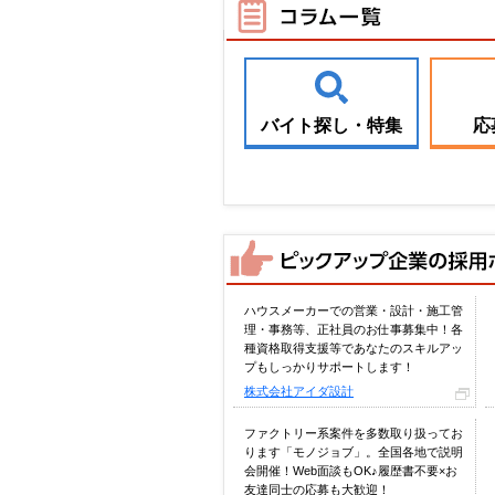
バイト探し・特集
応
ハウスメーカーでの営業・設計・施工管
理・事務等、正社員のお仕事募集中！各
種資格取得支援等であなたのスキルアッ
プもしっかりサポートします！
株式会社アイダ設計
ファクトリー系案件を多数取り扱ってお
ります「モノジョブ」。全国各地で説明
会開催！Web面談もOK♪履歴書不要×お
友達同士の応募も大歓迎！