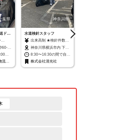
千葉県
神奈川県
埼玉県
送ドラ
水道検針スタッフ
4t車による大手商社の専属
み
ルート配送ドライバー
〜
出来高制 ★検針件数
月給220,000円以上＋
経験・能
は、本人の技量に合わ
距離歩合 （月収
60-9
神奈川県横浜市内 下記
埼玉県加須市鴻茎1110
業代は
せて、1ヶ月毎の予定表
320,000円〜350,000円
勤なし
よりご希望の勤務地を
:00〜
8:30〜16:30の間で自由
8:00〜17:00 ※1時間の
試用・
を設定しています。 ★
※配送距離による） 家
お選びください。
0〜
・時間／1日4〜5h程度
休憩有 ※早出・残業有
物流株
株式会社清光社
株式会社騎西運輸倉庫
最大2週
安心の最低保証あり／
族手当別途支給（配偶
［1］神奈川区東神奈川
あり（月平
・勤務／平日（月〜
（1日2時間程度）
 ＜
時給1,225円 ★慣れて
者10,000円、子ども1
2-43-9（検針地域：鶴
 ※残業
金） ★週3日〜OK ★早
,000
きたら、短時間で効率
人5,000円） ＜年収例
見区・神奈川区）
台には
く終われば帰宅OK
月24
よく稼げます♪ 時給
＞ 450万円 入社3年月
［2］南区白妙町4-43-
hの場
2,000円ペースで稼ぐ先
給24万円、既婚者・子
4（検針地域：南区・中
送だか
輩スタッフもいます
供1人、賞与年2回含む
区） ［3］西区南浅間
！ 家
業手当
よ！ 【月収例】 ・7万
場合 ※試用期間1〜3ヵ
町31-13（検針地域：西
バーも
勤日数に
8,000円（1日4.5h、月
月程度は日給月給20万
区・保土ヶ谷区）
ます。
木
プしま
12日稼働※1年目の場
円以上（勤務日数・能
合） ・13万円（1日
力による） ＜試用期間
手当
4.5h、月14日稼働※2年
中の月収例＞ 263,000
◆入社祝
目の場合） ・25万円
円 月給20万円＋残業1
（1日7.5h、月16日稼
日2時間（21日稼働の
働※5年目の場合） ※担
場合）
当エリア・検針数によ