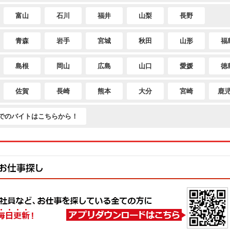
富山
石川
福井
山梨
長野
青森
岩手
宮城
秋田
山形
福
島根
岡山
広島
山口
愛媛
徳
佐賀
長崎
熊本
大分
宮崎
鹿
でのバイトはこちらから！