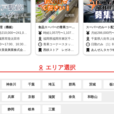
茨城県
福岡県
理（機械）
食品スーパーの青果コーナ
スーパーのルート配
ースタッフ
イバー／4t・日勤の
210,000〜241,000
時給1,057円〜1,107円
月給286,000円
 ※一律手当（調整・
※給与幅は時間帯によ
338,000円 ※
城県常陸太田市
福岡県福岡市東区千早
千葉県八街市上砂
夜）含む ※経験・能
る ☆日祝日手当（時給
力等による ※残
4-93-1-101 株式会社西
◎車通勤可 ◎転
30〜17:00、16:30〜
青果コーナースタッフ
日勤のみ ［1］8
考慮致します ※その
+20円）アリ ※試用期
別途全額支給 ※
鉄ストア レガネット
9:00（夜勤2名体制）
8:00〜12:30 週3〜5日
17:00 ［2］7:0
京美装興業株式会
西鉄ストア レガネッ
あんぜんタカラ
扶養手当（最大
間14日間あり（条件同
研修期間あり（
千早
出勤日数は月に15
☆急なお休みにも笑顔
16:00 ※残業
 茨城営業所
ト千早
式会社
8,000円）・時間外手
一）
間／時給1,140円）
〜16日です。
で対応できる 環境づく
均40時間程度）
・技術手当（最大
月収例＞ 月収312
りに努めています。
含めても、18時
0,000円）別途支給
円／入社1年目 （
終了しています 日勤の
エリア選択
収例】241,000円
日勤務、残業24
地場のルート配
給210,000円：配
合） 内訳：月給
ら帰宅時間が安定
者＋子供2人
286,000円＋残
族持ちのドライ
18,000円）、技術手
26,000円 ◎出
多数活躍してい
神奈川
千葉
埼玉
群馬
茨城
栃
13,000円） 技術手
応じて収入アッ
内訳： ・電気工事2
す！ ◆賞与年2回 ◆昇給
 5,000円 ・危険物
年1回 ◆無事故
兵庫
京都
滋賀
奈良
和歌山
扱者乙種4類 1,000
（10,000円） 
 ・建築物環境衛生管
金10万円支給！
技術者 7,000円
静岡
岐阜
三重