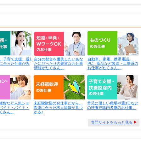
、子育て支援、週1
自分の都合を優先したいあな
自動車、家電、携帯電話、
に合った仕事がみ
たにぴったりの豊富なお仕事
PC、食品など製造・工場系の
情報がたくさん。
お仕事がたくさん。
雑貨など人気ショ
未経験歓迎のお仕事だから、
育児に優しい職場や週3日など
バイト・バイト・
希望に合った求人情報が見つ
の扶養控除内考慮のお仕事。
くさん。
かる♪
専門サイトをもっと見る