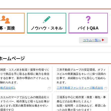
募・面接
ノウハウ・スキル
バイトQ&A
コラム一覧へ
雑貨・コスメ好き歓迎！接客や売場づく
三井不動産グループの安定環境。オフィ
りで商品を手に取るお客様に魅力を発信
スビルや商業施設をキレイに保つ清掃の
する仕事で、新作や季節のアイテムにも
仕事で、未経験からでも安心して始めら
触れられます。
れます。
株式会社ICL
三井不動産ファシリティーズ株式会社
カエルのマークでおなじみの物流会社☆
工場系を中心に軽作業・検査・梱包・事
ドライバー、軽作業など様々なお仕事が
務などのお仕事がたくさん！
あります♪充実の教育体制＆働きやすい
短期・短時間・土日休みなど、希望に合
環境です◎
ったお仕事が見つかります！