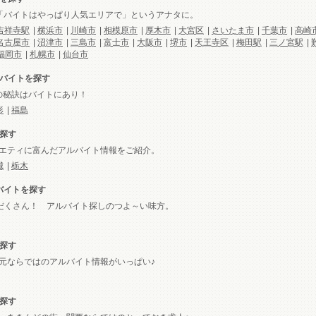
.「バイトはやっぱり人気エリアで」というアナタに。
吉祥寺駅
|
横浜市
|
川崎市
|
相模原市
|
厚木市
|
大宮区
|
さいたま市
|
千葉市
|
高崎
名古屋市
|
沼津市
|
三島市
|
富士市
|
大阪市
|
堺市
|
天王寺区
|
梅田駅
|
三ノ宮駅
|
福岡市
|
札幌市
|
仙台市
/バイトを探す
の秘訣はバイトにあり！
形
|
福島
探す
エティに富んだアルバイト情報をご紹介。
城
|
栃木
バイトを探す
りだくさん！ アルバイト探しのつよ～い味方。
探す
元ならではのアルバイト情報がいっぱい♪
探す