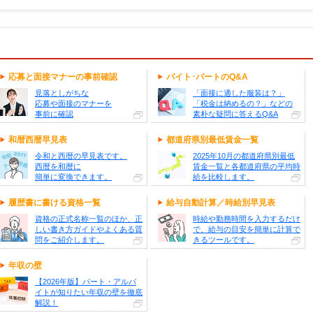
応募と面接マナーの事前確認
バイト･パートのQ&A
見落としがちな
「面接に適した服装は？」
応募や面接のマナーを
「税金は納めるの？」などの
事前に確認
素朴な疑問に答えるQ&A
和暦西暦早見表
都道府県別最低賃金一覧
令和と西暦の早見表です。
2025年10月の都道府県別最低
西暦を和暦に
賃金一覧と各都道府県の平均時
簡単に変換できます。
給を比較します。
履歴書に書ける資格一覧
給与自動計算／時給別早見表
資格の正式名称一覧のほか、正
時給や勤務時間を入力するだけ
しい書き方ガイドやよくある質
で、給与の目安を簡単に計算で
問をご紹介します。
きるツールです。
年収の壁
【2026年版】パート・アルバ
イトが知りたい年収の壁を徹底
解説！