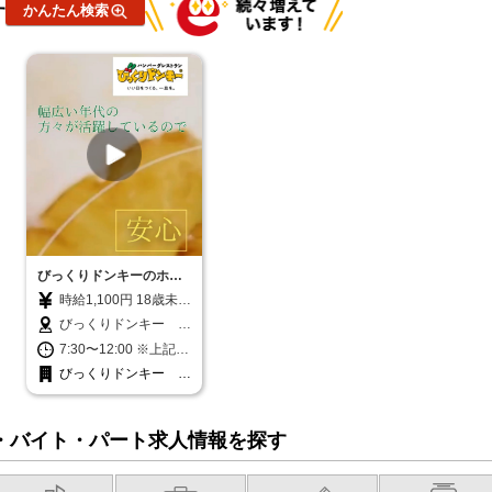
かんたん検索
す
活躍中/エルダー（50代～）
活躍中/昇給あり/禁煙・分煙
/バイク通勤OK/自転車通勤
OK/残業ほぼなし/副業・W
ワークOK/転勤なし/交通費
支給/社会保険あり/産休・育
休取得実績あり/各種手当（
家族・役職・インセンティ
ブなど）あり/研修制度あり/
社員登用あり/資格取得支援
制度あり/髪型・髪色自由/髭
(ひげ)OK/ネイルOK
びっくりドンキーのホー
ルスタッフ
時給1,100円 18歳未満
（高校生含む）時給1,
びっくりドンキー 大
100円 深夜（22時以
島町店 宮崎県宮崎市
7:30〜12:00 ※上記時
降 年少者不可）時給
大島町国草124－1
間内で、曜日・出勤回
びっくりドンキー 大
1,375円 ☆土日祝日手
数・時間数など相談に
島町店
当：時給＋100円 ☆1
応じます。面接時にご
2月31日〜1月3日まで
相談下さい ※1日の労
年末年始手当有（時給
・バイト・パート求人情報を探す
働時間が6時間を超え
アップ）
る場合45分、8時間を
超える場合は60分の