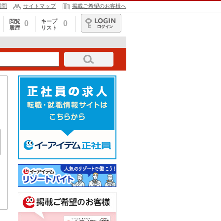
質問
サイトマップ
掲載ご希望のお客様へ
閲覧
キープ
0
0
履歴
リスト
ログイン
コカ・コーラ ボトラーズジャ
ホテルルートイン延岡駅前
ASBee
パンベンディング＿宮崎南SC
崎店（直営
【求人番号：84795】
入出庫・商品管理
レストラン
アパレル
未経験歓迎/フリーター歓迎/
履歴書不要/友達と応募OK/
履歴書不
ミドル（40代～）活躍中/上
未経験歓迎/大学生歓迎/新卒
活躍中/
契約社員
アルバイト・パート
アルバイト
場企業・上場企業のグルー
・第二新卒歓迎/主婦・主夫
ル（40
プ会社/車通勤OK/バイク通
歓迎/フリーター歓迎/ブラン
ー（50
勤OK/交通費支給/社会保険
クOK/ミドル（40代～）活
活かせる/
あり
躍中/昇給あり/週2～3日勤務
japan
OK/平日のみ勤務OK/夕方/
り/昇給あ