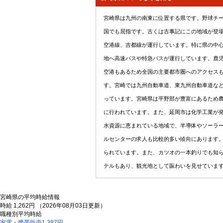
宮崎県は九州の南東に位置する県です。野球チ
国でも屈指です。古くは古事記にこの地域が登
空港線、吉都線が運行しています。特に県の中
地へ高速バスや特急バスが運行しています。鹿
空港もあるため全国の主要都市圏へのアクセス
す。宮崎では九州自動車道、東九州自動車道な
っています。宮崎県は平野部が豊富にあるため
に行われています。また、延岡市は化学工業が
水資源に恵まれている地域で、半導体やソーラ
ルセンターの求人も比較的多い傾向にあります
られています。また、カツオの一本釣りでも知
テルもあり、観光地として賑わいを見せていま
宮崎県の平均時給情報
時給 1,262円
（2026年08月03日更新）
職種別平均時給
家電・携帯販売
1,387円