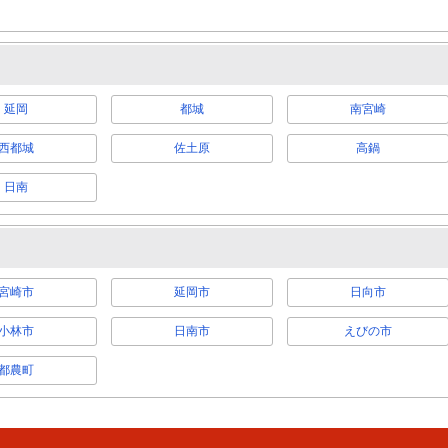
延岡
都城
南宮崎
西都城
佐土原
高鍋
日南
宮崎市
延岡市
日向市
小林市
日南市
えびの市
都農町