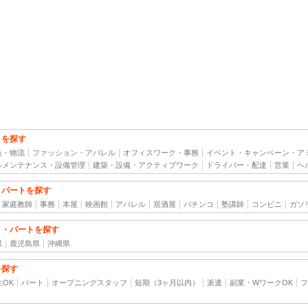
トを探す
造・物流
ファッション・アパレル
オフィスワーク・事務
イベント・キャンペーン・ア
ルメンテナンス・設備管理
建築・設備・アクティブワーク
ドライバー・配達
営業
ヘ
・パートを探す
家庭教師
事務
本屋
映画館
アパレル
居酒屋
パチンコ
塾講師
コンビニ
ガソ
ト・パートを探す
県
鹿児島県
沖縄県
を探す
生OK
パート
オープニングスタッフ
短期（3ヶ月以内）
派遣
副業・WワークOK
フ