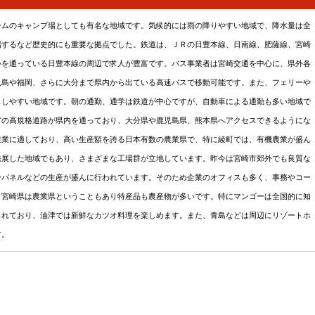
ームのキャンプ場としても有名な地域です。気候的には雨の降りやすい地域で、降水量は全
場するなど歴史的にも重要な拠点でした。鉄道は、ＪＲの日豊本線、日南線、肥薩線、宮崎
心を通っている日豊本線の周辺で求人が豊富です。バス事業者は宮崎交通を中心に、県外各
児島や福岡、さらに大分まで県内から出ている高速バスで移動可能です。また、フェリーや
もしやすい地域です。朝の通勤、通学は鉄道が中心ですが、自動車による通勤も多い地域で
どの高規格道路が県内を通っており、大分県や鹿児島県、熊本県へアクセスできるようにな
農業に適しており、高い生産額を誇る日本有数の農業県で、特に綾町では、有機農業が盛ん
発展した地域でもあり、さまざまな工場群が立地しています。昨今は宮崎市郊外でも良質な
ーパネルなどの生産が盛んに行われています。そのため企業のオフィスも多く、事務やコー
。宮崎県は農業県ということもあり特産品も農産物が多いです。特にマンゴーは全国的に知
られており、油津では新鮮なカツオ料理を楽しめます。また、青島などは周辺にリゾートホ
す。