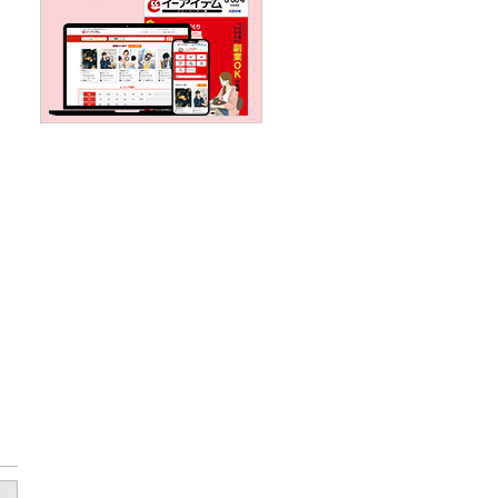
夜/駅直結・駅チカ/車通勤O
K/フルタ
K/扶養内勤務OK/副業・Wワ
髪型・髪色
ークOK/交通費支給/社会保
ネイルOK
険あり/まかない・食事補助/
支給/社
制服貸与/研修制度あり/社員
典あり/
登用あり/資格取得支援制度
あり