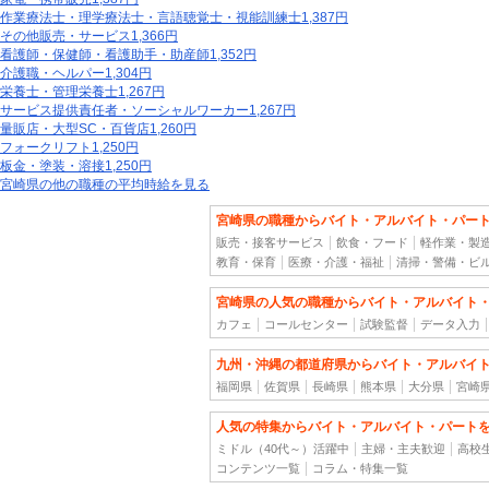
作業療法士・理学療法士・言語聴覚士・視能訓練士
1,387円
その他販売・サービス
1,366円
看護師・保健師・看護助手・助産師
1,352円
介護職・ヘルパー
1,304円
栄養士・管理栄養士
1,267円
サービス提供責任者・ソーシャルワーカー
1,267円
量販店・大型SC・百貨店
1,260円
フォークリフト
1,250円
板金・塗装・溶接
1,250円
宮崎県の他の職種の平均時給を見る
宮崎県の職種からバイト・アルバイト・パー
販売・接客サービス
飲食・フード
軽作業・製
教育・保育
医療・介護・福祉
清掃・警備・ビ
宮崎県の人気の職種からバイト・アルバイト
カフェ
コールセンター
試験監督
データ入力
九州・沖縄の都道府県からバイト・アルバイ
福岡県
佐賀県
長崎県
熊本県
大分県
宮崎
人気の特集からバイト・アルバイト・パート
ミドル（40代～）活躍中
主婦・主夫歓迎
高校
コンテンツ一覧
コラム・特集一覧