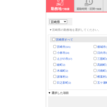
勤務地
通勤時間・区間
で検索
で検索
▼宮崎県の勤務地を選択してください。
宮崎県すべて
宮崎市
都城市
(321)
(
小林市
日向市
(24)
(
えびの市
三股町
(17)
(
綾町
高鍋町
(2)
(
木城町
川南町
(2)
(
諸塚村
椎葉村
(2)
(
日之影町
五ケ瀬
(2)
▼ 選択した項目