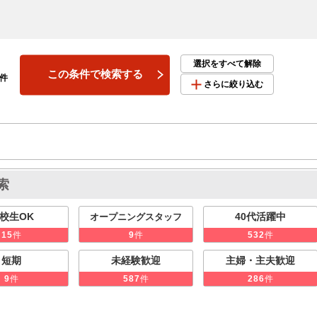
選択をすべて解除
この条件で検索する
件
さらに絞り込む
索
校生OK
40代活躍中
オープニングスタッフ
件
件
件
15
9
532
短期
未経験歓迎
主婦・主夫歓迎
件
件
件
9
587
286