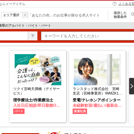
よくある
ならイーアイデム
保存した
0
エリア選択
「あなたの街」のお仕事が探せる求人サイト
検索条件
宮崎県のアルバイト・バイト・パート
ツクイ宮崎天満橋（デイサー
ランスタッド株式会社 宮崎
ビス）
支店（宮崎事業所）/WMZK11
0115
理学療法士/作業療法士
受電/テレホンアポインター
入社日応相談/即日勤務OK/
未経験歓迎/週払い/服装自由
友達と応募OK/職場見学OK
/髪型・髪色自由/車通勤OK/
パート
派遣社員
または説明会あり/未経験歓
バイク通勤OK/交通費支給
迎/経験者・有資格者歓迎/女
性活躍中/主婦・主夫歓迎/フ
リーター歓迎/学歴不問/ブラ
ンクOK/ミドル（40代～）