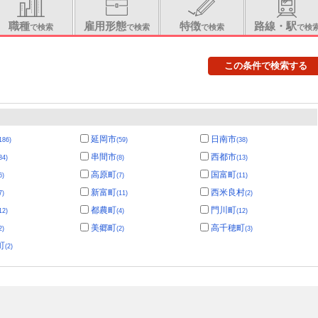
休憩あり
職種
雇用形態
特徴
路線・駅
で検索
で検索
で検索
で検
この条件で検索する
延岡市
日南市
186)
(59)
(38)
串間市
西都市
34)
(8)
(13)
高原町
国富町
6)
(7)
(11)
新富町
西米良村
7)
(11)
(2)
都農町
門川町
12)
(4)
(12)
美郷町
高千穂町
2)
(2)
(3)
町
(2)