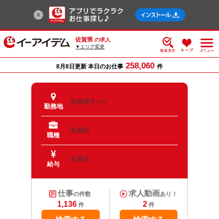
佐賀県
の求人
▼エリア変更
258,060
8月8日更新 本日のお仕事
件
佐賀県すべて
勤務地
未選択
職種
未選択
給与
仕事
求人動画
の件数
あり！
1,136
2
件
件