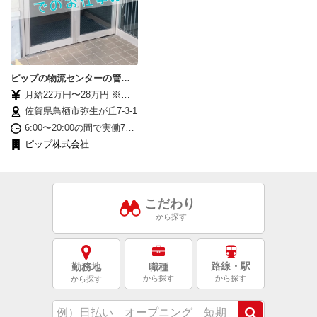
ピップの物流センターの管理
者
月給22万円〜28万円 ※経
験・能力を考慮し決定
佐賀県鳥栖市弥生が丘7-3-1
6:00〜20:00の間で実働7時
間20分のシフト勤務 （休
ピップ株式会社
憩1時間） ◆入社後、3ヵ
月位までは9:00〜17:20ま
での 勤務となります。
この期間に、基本的な仕
こだわり
事内容を覚えてください。
◆日勤のみ！夜勤はありま
から探す
せん。
路線・駅
勤務地
職種
から探す
から探す
から探す