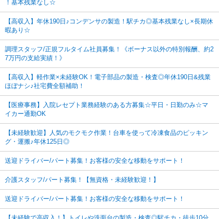
！基本残業なし☆
【高収入】年休190日♪コンデンサの製造！駅チカ◎基本残業なし×長期休
暇あり☆
調理スタッフ/正規フルタイム社員募集！《ボーナス以外の特別報酬、約2
7万円の支給実績！》
【高収入】軽作業×未経験OK！電子部品の製造・検査◎年休190日&残業
ほぼナシ♪社宅費全額補助！
【医療事務】入院レセプト業務経験のある方募集☆平日・日勤のみ☆マ
イカー通勤OK
【未経験歓迎】人気のモクモク作業！台車を使って冷凍食品のピッキン
グ・運搬♪年休125日◎
送迎ドライバー/パート募集！お客様の安全な移動をサポート！
介護スタッフ/パート募集！【無資格・未経験歓迎！】
送迎ドライバー/パート募集！お客様の安全な移動をサポート！
【未経験で高収入！】トイレや洗面台の製造・検査◎駅チカ・徒歩10分