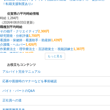
！転籍支援制度あり♪
佐賀県の平均時給情報
時給 1,284円
（2026年08月03日更新）
職種別平均時給
その他IT・クリエイティブ
2,300円
研究開発・分析評価
1,700円
看護師・保健師・看護助手・助産師
1,439円
介護職・ヘルパー
1,426円
作業療法士・理学療法士・言語聴覚士・視能訓練士
1,387円
家電・携帯販売
1,384円
もっと見る
その他介護・福祉
1,382円
その他販売・サービス
1,369円
お役立ちコンテンツ
中型（2t・4t）ドライバー
1,350円
フォークリフト
1,332円
アルバイト完全マニュアル
佐賀県の他の職種の平均時給を見る
応募や面接時のマナーなどを事前確認
バイト・パートのQ&A
正社員への道
和暦西暦早見表