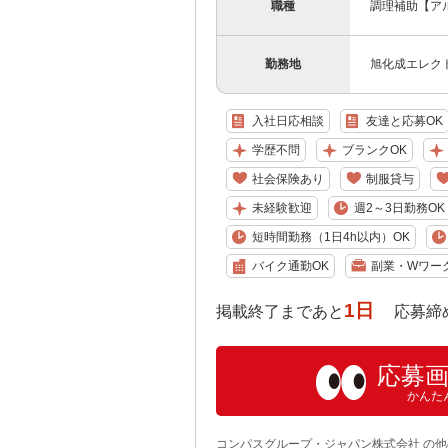
職種
調理補助【ア
勤務地
旭化成エレク
入社日応相談
友達と応募OK
学歴不問
ブランクOK
社会保険あり
制服貸与
未経験歓迎
週2～3日勤務OK
短時間勤務（1日4h以内）OK
バイク通勤OK
副業・Wワー
1日
掲載終了まであと
応募締め切り:
応募
かんた
コンパスグループ・ジャパン株式会社 の