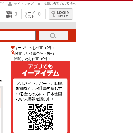
質問
サイトマップ
掲載ご希望のお客様へ
閲覧
キープ
0
0
履歴
リスト
ログイン
キープ中のお仕事（0件）
保存した検索条件（
0
件）
閲覧したお仕事（0件）
件