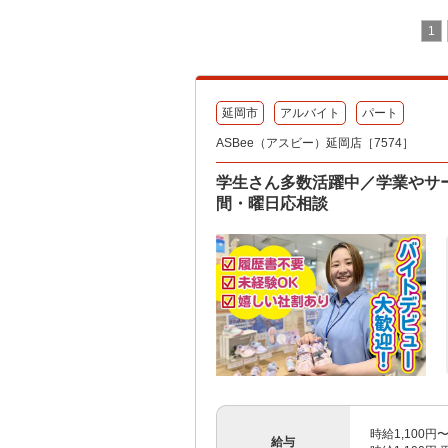
1
延岡市
アルバイト
パート
ASBee（アスビー）延岡店［7574］
学生さん多数活躍中／学業やサ
間・曜日応相談
時給1,100円
給与