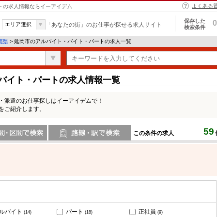
よくある
ートの求人情報ならイーアイデム
保存した
0
エリア選択
「あなたの街」のお仕事が探せる求人サイト
検索条件
崎県
> 延岡市のアルバイト・バイト・パートの求人一覧
・バイト・パートの求人情報一覧
ト・派遣のお仕事探しはイーアイデムで！
をご紹介します。
59
この条件の求人
間で検索
路線・駅・駅で検索
ルバイト
パート
正社員
(14)
(18)
(9)