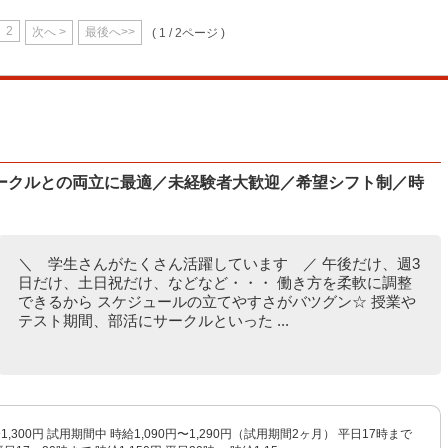
2
次へ >
最後へ>>
( 1 / 2ページ )
ークルとの両立に最適／未経験者大歓迎／希望シフト制／時
＼ 学生さんがたくさん活躍しています ／ 午後だけ、週3
日だけ、土日祝だけ、などなど・・・ 働き方を柔軟に調整
できるから スケジュールの立てやすさがバツグン☆ 授業や
テスト期間、部活にサークルといった ...
〜1,300円 試用期間中 時給1,090円〜1,290円（試用期間2ヶ月） 平日17時まで