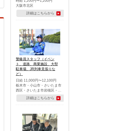
時給 1,200円〜1,200円
大阪市北区
詳細はこちらから
警備員スタッフ（イベン
ト、道路、商業施設、大型
駐車場、JR列車見張りな
ど）
日給 11,000円〜12,100円
栃木市・小山市・さいたま市
西区・さいたま市岩槻区・久
喜市・蓮田市
詳細はこちらから