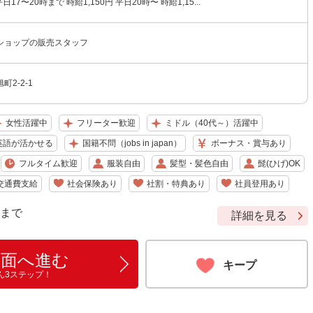
平日17〜20時まで 時給1,150円 平日20時〜 時給1,15...
ショップの販売スタッフ
2-2-1
女性活躍中
フリーター歓迎
ミドル（40代～）活躍中
英語が活かせる
国籍不問（jobs in japan）
ボーナス・賞与あり
フルタイム歓迎
服装自由
髪型・髪色自由
髭(ひげ)OK
交通費支給
社会保険あり
社割・特典あり
社員登用あり
9 まで
詳細を見る
画面へ進む
キープ
ん3ステップ！