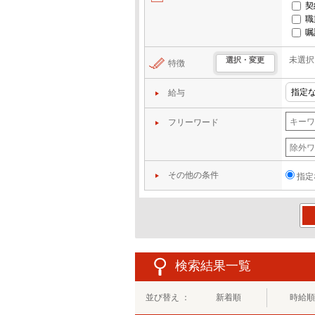
契
職
嘱
未選択
選択・変更
特徴
給与
フリーワード
その他の条件
指定
この
検索結果一覧
並び替え ：
新着順
時給順