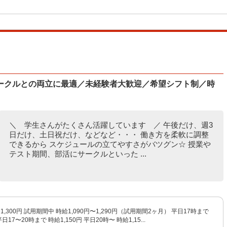
ークルとの両立に最適／未経験者大歓迎／希望シフト制／時
＼ 学生さんがたくさん活躍しています ／ 午後だけ、週3
日だけ、土日祝だけ、などなど・・・ 働き方を柔軟に調整
できるから スケジュールの立てやすさがバツグン☆ 授業や
テスト期間、部活にサークルといった ...
〜1,300円 試用期間中 時給1,090円〜1,290円（試用期間2ヶ月） 平日17時まで
平日17〜20時まで 時給1,150円 平日20時〜 時給1,15...