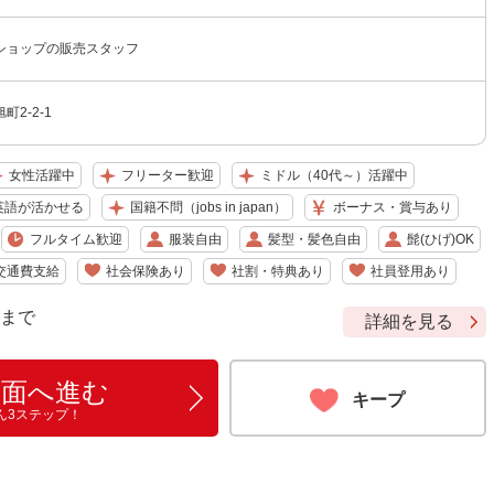
ショップの販売スタッフ
2-2-1
女性活躍中
フリーター歓迎
ミドル（40代～）活躍中
英語が活かせる
国籍不問（jobs in japan）
ボーナス・賞与あり
フルタイム歓迎
服装自由
髪型・髪色自由
髭(ひげ)OK
交通費支給
社会保険あり
社割・特典あり
社員登用あり
9 まで
詳細を見る
画面へ進む
キープ
ん3ステップ！