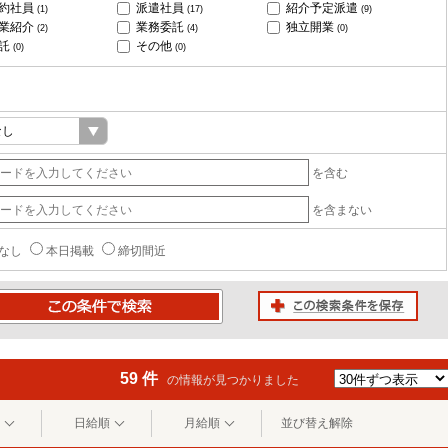
約社員
派遣社員
紹介予定派遣
(1)
(17)
(9)
業紹介
業務委託
独立開業
(2)
(4)
(0)
託
その他
(0)
(0)
を含む
を含まない
なし
本日掲載
締切間近
この検索条件を保存
条件で検索
59 件
の情報が見つかりました
日給順
月給順
並び替え解除