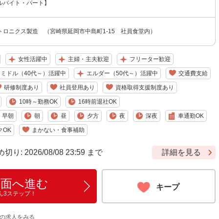
ルバイト・パート】
トロニクス製造 （宮崎県延岡市中島町1-15 社員食堂内）
女性活躍中
主婦・主夫歓迎
フリーター歓迎
ミドル（40代～）活躍中
エルダー（50代～）活躍中
交通費支給
研修制度あり
社員登用あり
資格取得支援制度あり
10時～勤務OK
16時前退社OK
早朝
朝
昼
夕方
夜
深夜
車通勤OK
クOK
まかない・食事補助
 2026/08/08 23:59 まで
詳細を見る
画面へ進む
キープ
ん3ステップ！
他の求人をみる