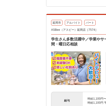
延岡市
アルバイト
パート
ASBee（アスビー）延岡店［7574］
学生さん多数活躍中／学業やサ
間・曜日応相談
時給1,100円
給与
時給1,100円 