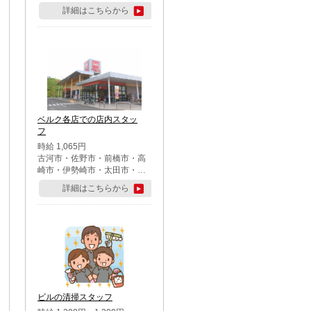
詳細はこちらから
ベルク各店での店内スタッ
フ
時給 1,065円
古河市・佐野市・前橋市・高
崎市・伊勢崎市・太田市・館
林市・藤岡市・大泉町・さい
詳細はこちらから
たま市北区・川越市・熊谷
市・行田市・秩父市・所沢
市・飯能市・東松山市・坂戸
市・鶴ケ島市・千葉市中央
区・市川市・松戸市・習志野
市・柏市・流山市・八千代
市・足立区・江戸川区・八王
子市・町田市
ビルの清掃スタッフ