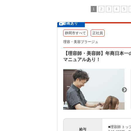
1
2
3
4
5
動画あり
静岡市すべて
正社員
理容・美容プラージュ
【理容師・美容師】年商日本一
マニュアルあり！
■理容師 トッ
給与