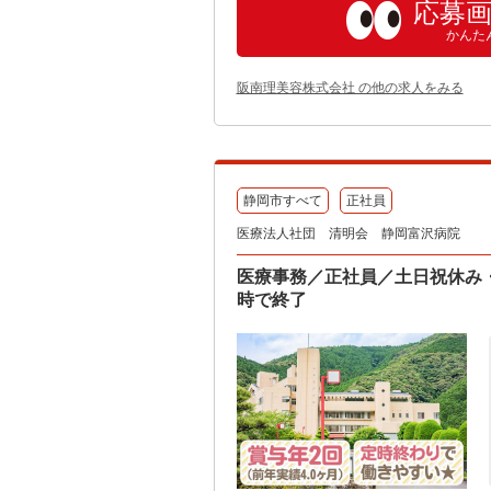
応募
かんた
阪南理美容株式会社 の他の求人をみる
静岡市すべて
正社員
医療法人社団 清明会 静岡富沢病院
医療事務／正社員／土日祝休み
時で終了