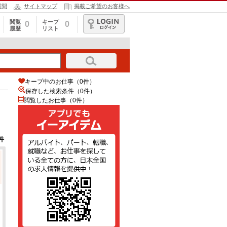
質問
サイトマップ
掲載ご希望のお客様へ
閲覧
キープ
0
0
履歴
リスト
ログイン
キープ中のお仕事（0件）
保存した検索条件（
0
件）
閲覧したお仕事（0件）
件