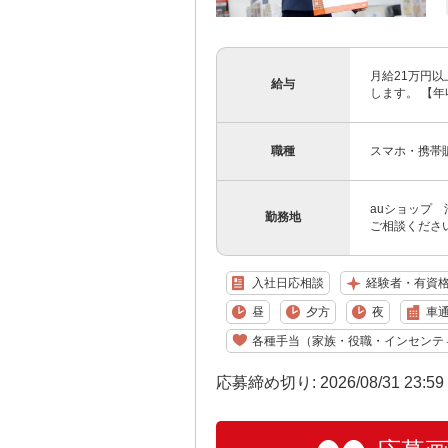
月給21万円以
給与
します。 【年収
職種
スマホ・携帯
auショップ 
勤務地
ご相談くださ
入社日応相談
経験者・有資
昼
夕方
夜
車通
各種手当（家族・役職・インセンテ
応募締め切り: 2026/08/31 23:5