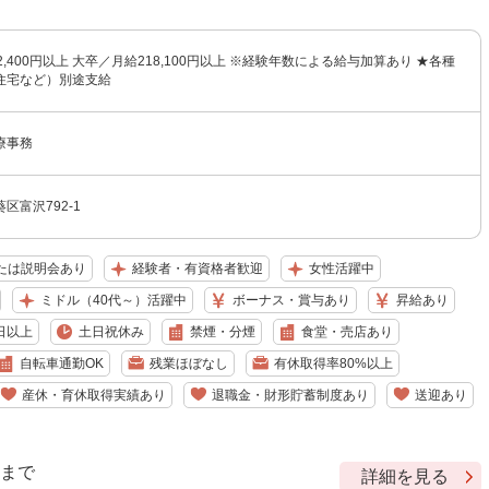
2,400円以上 大卒／月給218,100円以上 ※経験年数による給与加算あり ★各種
住宅など）別途支給
療事務
区富沢792-1
たは説明会あり
経験者・有資格者歓迎
女性活躍中
ミドル（40代～）活躍中
ボーナス・賞与あり
昇給あり
日以上
土日祝休み
禁煙・分煙
食堂・売店あり
自転車通勤OK
残業ほぼなし
有休取得率80%以上
産休・育休取得実績あり
退職金・財形貯蓄制度あり
送迎あり
9 まで
詳細を見る