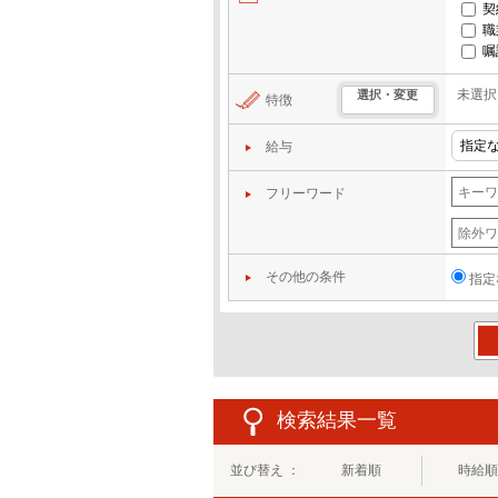
契
職
嘱
未選択
選択・変更
特徴
給与
フリーワード
その他の条件
指定
この
検索結果一覧
並び替え ：
新着順
時給順