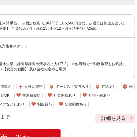
上＋諸手当 ※固定残業代10時間分1万5,500円含む。超過分は別途支給いた
例】 年収400万円（月給25万円×12ヶ月＋諸手当）/25歳...
販売接客スタッフ
清水矢部（静岡県静岡市清水区上力町7-8） ※他店舗での勤務希望もお気軽に
い 【変更の範囲】 及び会社の定める場所
格者歓迎
女性活躍中
ボーナス・賞与あり
昇給あり
朝
勤OK
交通費支給
社会保険あり
社宅・寮あり
ィブなど）あり
制服貸与
研修制度あり
9 まで
詳細を見る