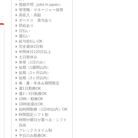
国籍不問（jobs in japan）
管理職・マネージャー採用
高収入・高額
ボーナス・賞与あり
昇給あり
日払い
週払い
給与前払いOK
完全週休2日制
年間休日120日以上
土日祝休み
単発（1日のみ）
短期（1週間以内）
短期（1ヶ月以内）
短期（3ヶ月以内）
春・夏・冬休み期間限定
週1日勤務OK
週2～3日勤務OK
10時～勤務OK
16時前退社OK
短時間勤務（1日4h以内）OK
時間固定シフト制
時間や曜日が選べる・シフト
自由
フレックスタイム制
平日のみ勤務OK