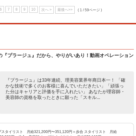
6
7
8
9
10
次へ >
最後へ>>
( 1 / 59ページ )
の『プラージュ』だから、やりがいあり！動画オペレーション
『プラージュ』は33年連続、理美容業界年商日本一！ 「確
かな技術で多くのお客様に喜んでいただきたい」「頑張っ
た分はキャリアと評価を手に入れたい」 あなたが理容師・
美容師の資格を取ったときに願った「スキル...
プスタイリスト 月給321,200円〜351,120円＋歩合 スタイリスト 月給