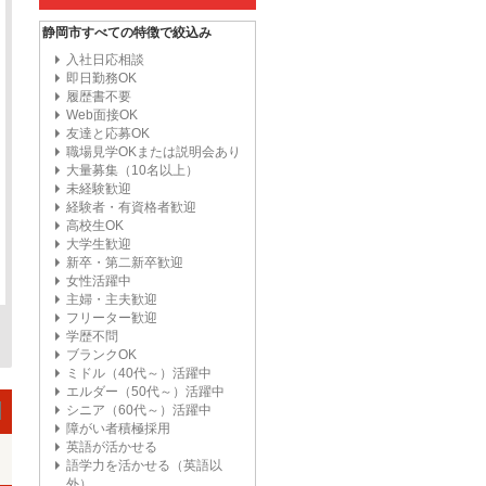
静岡市すべての特徴で絞込み
入社日応相談
即日勤務OK
履歴書不要
Web面接OK
友達と応募OK
職場見学OKまたは説明会あり
大量募集（10名以上）
未経験歓迎
経験者・有資格者歓迎
高校生OK
大学生歓迎
新卒・第二新卒歓迎
女性活躍中
主婦・主夫歓迎
フリーター歓迎
学歴不問
ブランクOK
ミドル（40代～）活躍中
エルダー（50代～）活躍中
シニア（60代～）活躍中
障がい者積極採用
英語が活かせる
語学力を活かせる（英語以
外）