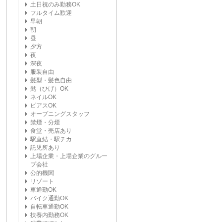
土日祝のみ勤務OK
フルタイム歓迎
早朝
朝
昼
夕方
夜
深夜
服装自由
髪型・髪色自由
髭（ひげ）OK
ネイルOK
ピアスOK
オープニングスタッフ
禁煙・分煙
食堂・売店あり
駅直結・駅チカ
託児所あり
上場企業・上場企業のグルー
プ会社
公的機関
リゾート
車通勤OK
バイク通勤OK
自転車通勤OK
扶養内勤務OK