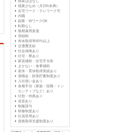
残業ほぼなし
残業少なめ（月20h未満）
在宅ワーク・テレワーク可
内職
副業・WワークOK
転勤なし
無期雇用派遣
登録制
有休取得率80%以上
交通費支給
社会保険あり
社宅・寮あり
家賃補助・住宅手当有
まかない・食事補助
産休・育休取得実績あり
退職金・財形貯蓄制度あり
入社祝い金あり
各種手当（家族・役職・イン
センティブなど）あり
社割・特典あり
送迎あり
制服貸与
研修制度あり
社員登用あり
資格取得支援制度あり