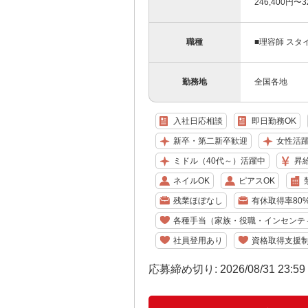
246,400円〜
職種
■理容師 スタ
勤務地
全国各地
入社日応相談
即日勤務OK
新卒・第二新卒歓迎
女性活
ミドル（40代～）活躍中
昇
ネイルOK
ピアスOK
残業ほぼなし
有休取得率80
各種手当（家族・役職・インセンテ
社員登用あり
資格取得支援
応募締め切り: 2026/08/31 23:5