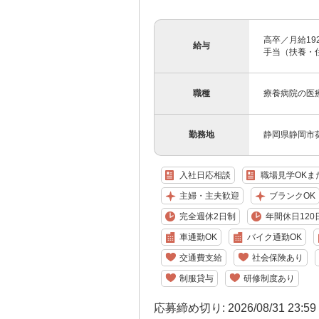
高卒／月給19
給与
手当（扶養・
職種
療養病院の医
勤務地
静岡県静岡市葵
入社日応相談
職場見学OKま
主婦・主夫歓迎
ブランクOK
完全週休2日制
年間休日120
車通勤OK
バイク通勤OK
交通費支給
社会保険あり
制服貸与
研修制度あり
応募締め切り: 2026/08/31 23:5