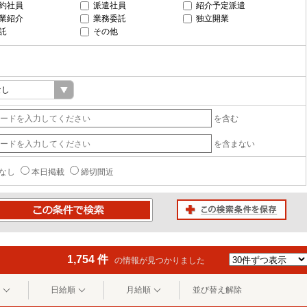
約社員
派遣社員
紹介予定派遣
業紹介
業務委託
独立開業
託
その他
を含む
を含まない
なし
本日掲載
締切間近
この検索条件を保存
条件で検索
1,754 件
の情報が見つかりました
日給順
月給順
並び替え解除