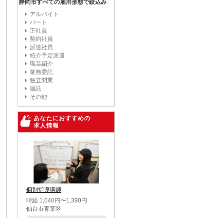
静岡市すべての雇用形態で絞込み
アルバイト
パート
正社員
契約社員
派遣社員
紹介予定派遣
職業紹介
業務委託
独立開業
嘱託
その他
あなたにおすすめの
求人情報
個別指導講師
時給 1,040円〜1,390円
仙台市青葉区