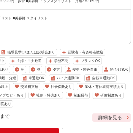
320,320円＋歩合 ■美容師 トップスタイリスト 月給270,160円...
イリスト ■美容師 スタイリスト
職場見学OKまたは説明会あり
経験者・有資格者歓迎
躍中
主婦・主夫歓迎
学歴不問
ブランクOK
給あり
朝
昼
夕方
髪型・髪色自由
髭(ひげ)OK
禁煙・分煙
車通勤OK
バイク通勤OK
自転車通勤OK
%以上
交通費支給
社会保険あり
産休・育休取得実績あり
ィブなど）あり
社割・特典あり
制服貸与
研修制度あり
制度あり
9 まで
詳細を見る