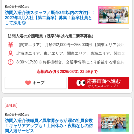
株式会社ASCare
訪問入浴介護スタッフ／既卒3年以内の方注目！
2027年4月入社【第二新卒】募集！新卒社員と
して採用◎
訪問入浴の介護職員（既卒3年以内第二新卒募集）
【関東エリア】 月給232,000円〜265,000円 【関東エリア以
北海道エリア、東北エリア、関東エリア、東海エリア、関西エリア、
8:30〜17:30 ※お客様都合、交通事情等により前後する場合あ
応募締め切り2026/08/31 23:59まで
応募画面へ進む
キープ
かんたん3ステップ！
正社員
株式会社ASCare
訪問入浴介護職員／異業界から活躍の社員多数
！キャリアアップも！土日休み・夜勤なしの訪
問入浴サービス