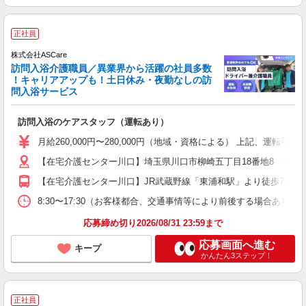
正社員
株式会社ASCare
訪問入浴介護職員／異業界から活躍の社員多数
！キャリアアップも！土日休み・夜勤なしの訪
問入浴サービス
訪問入浴のケアスタッフ（運転あり）
月給260,000円〜280,000円（地域・資格による） 上記、運転
【在宅介護センター川口】埼玉県川口市柳崎五丁目18番地8 サンフラ
【在宅介護センター川口】JR武蔵野線「東浦和駅」より徒歩7分 
8:30〜17:30（お客様都合、交通事情等により前後する場合あり）
応募締め切り2026/08/31 23:59まで
応募画面へ進む
キープ
かんたん3ステップ！
正社員