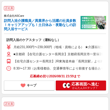
正社員
株式会社ASCare
訪問入浴介護職員／異業界から活躍の社員多数
！キャリアアップも！土日休み・夜勤なしの訪
問入浴サービス
訪問入浴のケアスタッフ（運転なし）
月給231,000円〜239,000円（地域・資格による） ★介護福祉
■京都府 【在宅介護センター長岡京】京都府長岡京市一里塚2番地4
【在宅介護センター長岡京】JR東海道本線「長岡京駅」より約6分
8:30〜17:30（お客様都合、交通事情等により前後する場合あり）
応募締め切り2026/08/31 23:59まで
応募画面へ進む
キープ
かんたん3ステップ！
正社員