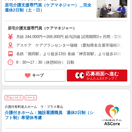
居宅介護支援専門員（ケアマネジャー）＿完全
週休2日制（土・日）
居宅介護支援専門員（ケアマネジャー）
月給 244,000円〜268,000円 給与詳細 試用期間3ヶ月間：
アスケア ケアプランセンター瑞穂 （愛知県名古屋市瑞穂区上坂町1丁
名鉄「堀田駅」より徒歩13分 各線「神宮前駅」より徒歩16分
8：30〜17：30（休憩60分） 日勤
応募画面へ進む
キープ
かんたん3ステップ！
アルバイト
パート
介護付有料老人ホーム ラ・プラス青山
介護付きホーム：施設看護職員 週休2日制（シ
フト制）希望休考慮