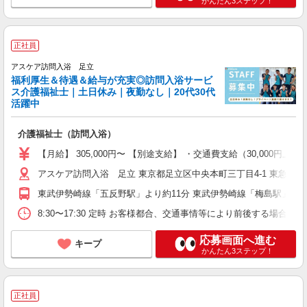
かんたん3ステップ！
正社員
アスケア訪問入浴 足立
福利厚生＆待遇＆給与が充実◎訪問入浴サービ
ス介護福祉士｜土日休み｜夜勤なし｜20代30代
活躍中
介護福祉士（訪問入浴）
【月給】 305,000円〜 【別途支給】 ・交通費支給（30,00
アスケア訪問入浴 足立 東京都足立区中央本町三丁目4-1 東急ドエ
東武伊勢崎線「五反野駅」より約11分 東武伊勢崎線「梅島駅」より
8:30〜17:30 定時 お客様都合、交通事情等により前後する場
応募画面へ進む
キープ
かんたん3ステップ！
正社員