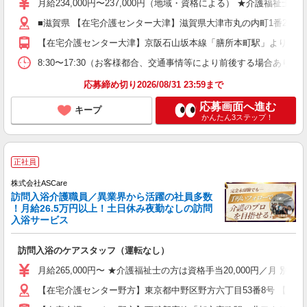
月給234,000円〜237,000円（地域・資格による） ★介護福祉
■滋賀県 【在宅介護センター大津】滋賀県大津市丸の内町1番23 
【在宅介護センター大津】京阪石山坂本線「膳所本町駅」より約6分 
8:30〜17:30（お客様都合、交通事情等により前後する場合あり）
応募締め切り2026/08/31 23:59まで
応募画面へ進む
キープ
かんたん3ステップ！
正社員
株式会社ASCare
訪問入浴介護職員／異業界から活躍の社員多数
！月給26.5万円以上！土日休み夜勤なしの訪問
入浴サービス
訪問入浴のケアスタッフ（運転なし）
月給265,000円〜 ★介護福祉士の方は資格手当20,000円／月 
【在宅介護センター野方】東京都中野区野方六丁目53番8号 【在宅介