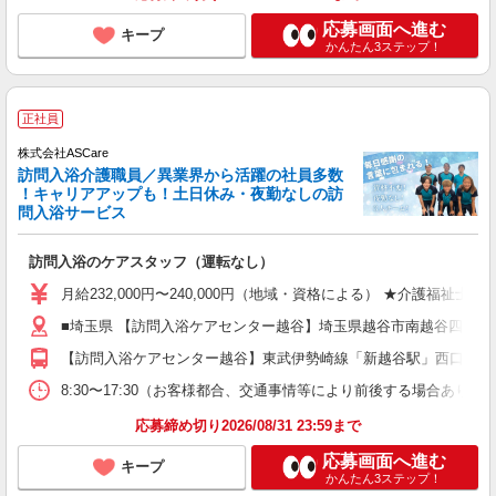
応募画面へ進む
キープ
かんたん3ステップ！
正社員
株式会社ASCare
訪問入浴介護職員／異業界から活躍の社員多数
！キャリアアップも！土日休み・夜勤なしの訪
問入浴サービス
訪問入浴のケアスタッフ（運転なし）
月給232,000円〜240,000円（地域・資格による） ★介護福祉
■埼玉県 【訪問入浴ケアセンター越谷】埼玉県越谷市南越谷四丁目2
【訪問入浴ケアセンター越谷】東武伊勢崎線「新越谷駅」西口より約
8:30〜17:30（お客様都合、交通事情等により前後する場合あり）
応募締め切り2026/08/31 23:59まで
応募画面へ進む
キープ
かんたん3ステップ！