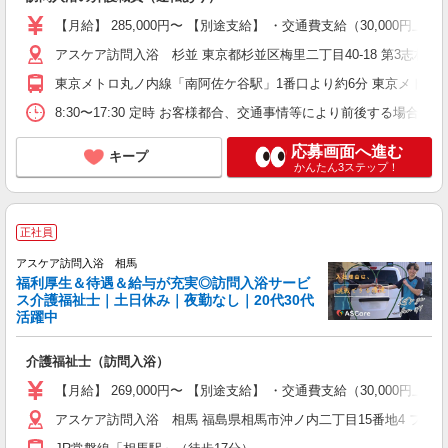
【月給】 285,000円〜 【別途支給】 ・交通費支給（30,00
アスケア訪問入浴 杉並 東京都杉並区梅里二丁目40-18 第3志村ビル
東京メトロ丸ノ内線「南阿佐ケ谷駅」1番口より約6分 東京メトロ丸
8:30〜17:30 定時 お客様都合、交通事情等により前後する場
応募画面へ進む
キープ
かんたん3ステップ！
正社員
アスケア訪問入浴 相馬
福利厚生＆待遇＆給与が充実◎訪問入浴サービ
ス介護福祉士｜土日休み｜夜勤なし｜20代30代
活躍中
介護福祉士（訪問入浴）
【月給】 269,000円〜 【別途支給】 ・交通費支給（30,00
アスケア訪問入浴 相馬 福島県相馬市沖ノ内二丁目15番地4 フラッ