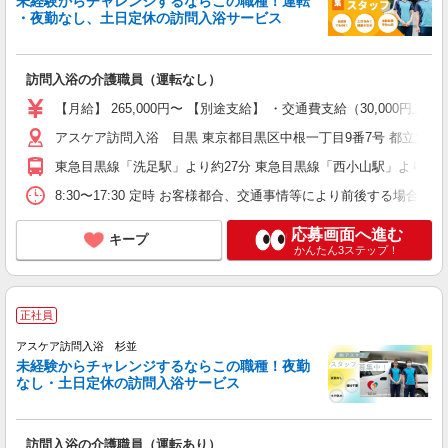
未経験からチャレンジするならこの職種！運転
・夜勤なし、土日定休の訪問入浴サービス
訪問入浴の介護職員（運転なし）
【月給】 265,000円〜 【別途支給】 ・交通費支給（30,00
アスケア訪問入浴 目黒 東京都目黒区中根一丁目9番7号 都立大川井
東急目黒線「洗足駅」より約27分 東急目黒線「西小山駅」より約3
8:30〜17:30 定時 お客様都合、交通事情等により前後する場
応募画面へ進む
キープ
かんたん3ステップ！
正社員
アスケア訪問入浴 杉並
未経験からチャレンジするならこの職種！夜勤
なし・土日定休の訪問入浴サービス
訪問入浴の介護職員（運転あり）