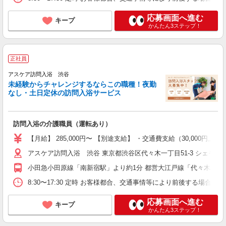
応募画面へ進む
キープ
かんたん3ステップ！
正社員
アスケア訪問入浴 渋谷
未経験からチャレンジするならこの職種！夜勤
なし・土日定休の訪問入浴サービス
訪問入浴の介護職員（運転あり）
【月給】 285,000円〜 【別途支給】 ・交通費支給（30,00
アスケア訪問入浴 渋谷 東京都渋谷区代々木一丁目51-3 シェモア
小田急小田原線「南新宿駅」より約1分 都営大江戸線「代々木駅」A1
8:30〜17:30 定時 お客様都合、交通事情等により前後する場
応募画面へ進む
キープ
かんたん3ステップ！