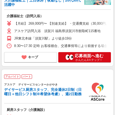
ス介護福祉士｜土日休み｜夜勤なし｜20代30代
活躍中
介護福祉士（訪問入浴）
【月給】 269,000円〜 【別途支給】 ・交通費支給（30,00
アスケア訪問入浴 須賀川 福島県須賀川市館取町115番地
JR東北本線「須賀川駅」より徒歩19分
8:30〜17:30 定時 お客様都合、交通事情等により前後する場
応募画面へ進む
キープ
かんたん3ステップ！
アルバイト
パート
アスケア デイサービスセンターかがやき
デイサービス厨房スタッフ、完全週休2日制（日
曜日＋他日シフト制※希望休考慮）、週2日勤務
厨房スタッフ（介護施設）