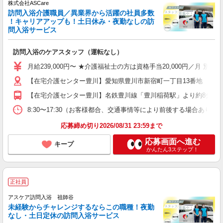
株式会社ASCare
訪問入浴介護職員／異業界から活躍の社員多数
！キャリアアップも！土日休み・夜勤なしの訪
問入浴サービス
訪問入浴のケアスタッフ（運転なし）
月給239,000円〜 ★介護福祉士の方は資格手当20,000円／月 
【在宅介護センター豊川】愛知県豊川市新宿町一丁目13番地 【在宅介
【在宅介護センター豊川】名鉄豊川線「豊川稲荷駅」より約8分 【
8:30〜17:30（お客様都合、交通事情等により前後する場合あり）
応募締め切り2026/08/31 23:59まで
応募画面へ進む
キープ
かんたん3ステップ！
正社員
アスケア訪問入浴 祖師谷
未経験からチャレンジするならこの職種！夜勤
なし・土日定休の訪問入浴サービス