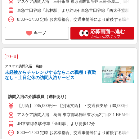
アスケア訪問入浴 三軒茶屋 東京都世田谷区三軒茶屋二丁目49-6 
東急世田谷線「若林駅」より約8分 東急世田谷線「西太子堂駅」出入
8:30〜17:30 定時 お客様都合、交通事情等により前後する場
応募画面へ進む
キープ
かんたん3ステップ！
正社員
アスケア訪問入浴 葛飾
未経験からチャレンジするならこの職種！夜勤
なし・土日定休の訪問入浴サービス
訪問入浴の介護職員（運転あり）
【月給】 285,000円〜 【別途支給】 ・交通費支給（30,00
アスケア訪問入浴 葛飾 東京都葛飾区東水元2丁目2-1 BPM金町1
JR常磐線各駅停車「金町駅」より徒歩12分
8:30〜17:30 定時 お客様都合、交通事情等により前後する場