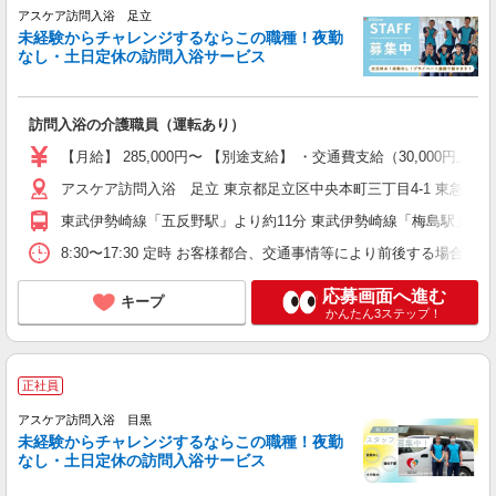
アスケア訪問入浴 足立
未経験からチャレンジするならこの職種！夜勤
なし・土日定休の訪問入浴サービス
訪問入浴の介護職員（運転あり）
【月給】 285,000円〜 【別途支給】 ・交通費支給（30,00
アスケア訪問入浴 足立 東京都足立区中央本町三丁目4-1 東急ドエ
東武伊勢崎線「五反野駅」より約11分 東武伊勢崎線「梅島駅」より
8:30〜17:30 定時 お客様都合、交通事情等により前後する場
応募画面へ進む
キープ
かんたん3ステップ！
正社員
アスケア訪問入浴 目黒
未経験からチャレンジするならこの職種！夜勤
なし・土日定休の訪問入浴サービス