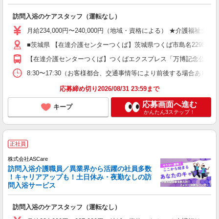
訪問入浴のケアスタッフ（運転なし）
月給234,000円〜240,000円（地域・資格による） ★介護福祉
■茨城県 【在達介護センターつくば】茨城県つくば市島名2298番地（
【在達介護センターつくば】つくばエクスプレス「万博記念公園駅」
8:30〜17:30（お客様都合、交通事情等により前後する場合あり）
応募締め切り2026/08/31 23:59まで
応募画面へ進む
キープ
かんたん3ステップ！
正社員
株式会社ASCare
訪問入浴介護職員／異業界から活躍の社員多数
！キャリアアップも！土日休み・夜勤なしの訪
問入浴サービス
訪問入浴のケアスタッフ（運転なし）