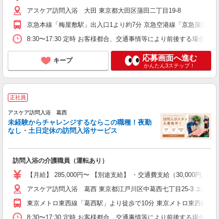
アスケア訪問入浴 大田 東京都大田区蒲田二丁目19-8
京急本線「梅屋敷駅」出入口1より約7分 京急空港線「京急蒲田駅」
8:30〜17:30 定時 お客様都合、交通事情等により前後する場
応募画面へ進む
キープ
かんたん3ステップ！
正社員
アスケア訪問入浴 葛西
未経験からチャレンジするならこの職種！夜勤
なし・土日定休の訪問入浴サービス
訪問入浴の介護職員（運転あり）
【月給】 285,000円〜 【別途支給】 ・交通費支給（30,00
アスケア訪問入浴 葛西 東京都江戸川区中葛西七丁目25-3 エスポア
東京メトロ東西線「葛西駅」より徒歩で10分 東京メトロ東西線「西
8:30〜17:30 定時 お客様都合、交通事情等により前後する場