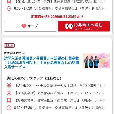
【在宅介護センター野方】西武新宿線「都立家政駅」北口より約7分
8:30〜17:30（お客様都合、交通事情等により前後する場合あり）
応募締め切り2026/08/31 23:59まで
応募画面へ進む
キープ
かんたん3ステップ！
正社員
株式会社ASCare
訪問入浴介護職員／異業界から活躍の社員多数
！月給26.5万円以上！土日休み夜勤なしの訪問
入浴サービス
訪問入浴のケアスタッフ（運転なし）
月給265,000円〜 ★介護福祉士の方は資格手当20,000円／月 
【板橋営業所】東京都板橋区蓮根三丁目28-13 ピュアフォレスト西
【板橋営業所】都営三田線「西台駅」東口より約5分 【小平営業所】
8:30〜17:30（お客様都合、交通事情等により前後する場合あり）