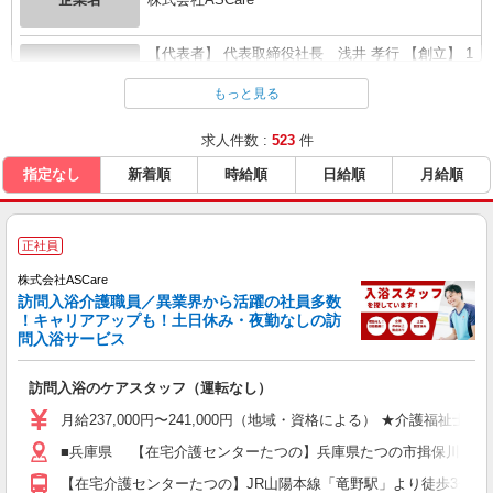
【代表者】 代表取締役社長 浅井 孝行 【創立】 1
企業概要
973年...
全て表示する
もっと見る
求人件数 :
523
件
本社所在地
〒420-0064 静岡県静岡市葵区本通十丁目8の1
指定なし
新着順
時給順
日給順
月給順
URL
https://www.as-care.co.jp/
正社員
株式会社ASCare
訪問入浴介護職員／異業界から活躍の社員多数
！キャリアアップも！土日休み・夜勤なしの訪
問入浴サービス
訪問入浴のケアスタッフ（運転なし）
月給237,000円〜241,000円（地域・資格による） ★介護福祉
■兵庫県 【在宅介護センターたつの】兵庫県たつの市揖保川町黍田50
【在宅介護センターたつの】JR山陽本線「竜野駅」より徒歩3分 