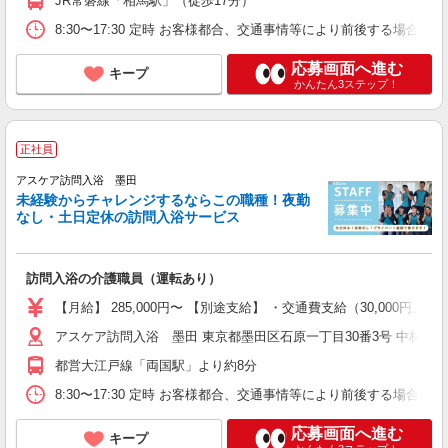
JR常磐線「相馬駅」（徒歩17分）
8:30〜17:30 定時 お客様都合、交通事情等により前後する場
応募画面へ進む
キープ
かんたん3ステップ！
正社員
アスケア訪問入浴 墨田
未経験からチャレンジするならこの職種！夜勤
なし・土日定休の訪問入浴サービス
訪問入浴の介護職員（運転あり）
【月給】 285,000円〜 【別途支給】 ・交通費支給（30,00
アスケア訪問入浴 墨田 東京都墨田区石原一丁目30番3号 中林ビル
都営大江戸線「両国駅」より約8分
8:30〜17:30 定時 お客様都合、交通事情等により前後する場
応募画面へ進む
キープ