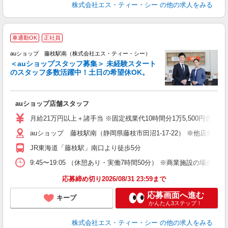
株式会社エス・ティー・シー
の他の求人をみる
車通勤OK
正社員
auショップ 藤枝駅南（株式会社エス・ティー・シー）
＜auショップスタッフ募集＞ 未経験スタート
のスタッフ多数活躍中！土日の希望休OK。
休
auショップ店舗スタッフ
入
ス
月給21万円以上＋諸手当 ※固定残業代10時間分1万5,500円含む。
auショップ 藤枝駅南（静岡県藤枝市田沼1-17-22） ※他店舗
修
JR東海道「藤枝駅」南口より徒歩5分
9:45〜19:05 （休憩あり・実働7時間50分） ※商業施設の場合、12
応募締め切り2026/08/31 23:59まで
応募画面へ進む
キープ
かんたん3ステップ！
株式会社エス・ティー・シー
の他の求人をみる