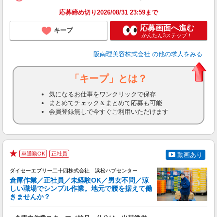
ン
応募締め切り2026/08/31 23:59まで
登
応募画面へ進む
キープ
かんたん3ステップ！
阪南理美容株式会社
の他の求人をみる
「キープ」とは？
気になるお仕事をワンクリックで保存
まとめてチェック＆まとめて応募も可能
会員登録無しで今すぐご利用いただけます
車通勤OK
正社員
動画あり
★
ダイセーエブリー二十四株式会社 浜松ハブセンター
倉庫作業／正社員／未経験OK／男女不問／涼
しい職場でシンプル作業。地元で腰を据えて働
きませんか？
慣