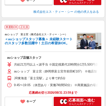
キープ
かんたん3ステップ！
株式会社エス・ティー・シー
の他の求人をみる
車通勤OK
正社員
auショップ 富士宮（株式会社エス・ティー・シー）
＜auショップスタッフ募集＞ 未経験スタート
のスタッフ多数活躍中！土日の希望休OK。
休
auショップ店舗スタッフ
入
ス
月給21万円以上＋諸手当 ※固定残業代10時間分1万5,500円含む。
auショップ 富士宮（静岡県富士宮市前田町107） ※他店舗での
修
JR東海道「富士宮駅」より車で約5分
9:45〜19:05 （休憩あり・実働7時間50分） ※商業施設の場合、12
応募締め切り2026/08/31 23:59まで
応募画面へ進む
キープ
かんたん3ステップ！