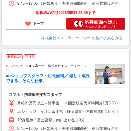
9:45〜19:05 （休憩あり・実働7時間50分） ※商業施設の場合、12
応募締め切り2026/08/31 23:59まで
応募画面へ進む
キープ
かんたん3ステップ！
株式会社エス・ティー・シー
の他の求人をみる
車通勤OK
正社員
auショップ イオン富士宮（株式会社エス・ティー・シ
ー）
auショップスタッフ・店長候補／ 楽しく成長
できる、そんな仕事。
間
スマホ・携帯販売接客スタッフ
昇
月給21万円以上＋諸手当 ※固定残業代10時間分1万5,500円含む
auショップ イオン富士宮（静岡県富士宮市浅間町1-8 イオンモ
修
JR身延線「富士宮駅」南口より徒歩3分
9:45〜19:05 （休憩あり・実働7時間50分） ※商業施設の場合、12