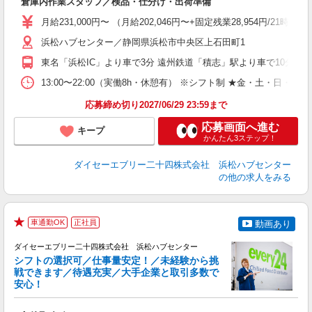
倉庫内作業スタッフ／検品・仕分け・出荷準備
入
者
月給231,000円〜 （月給202,046円〜+固定残業28,954円/21
活
勤
浜松ハブセンター／静岡県浜松市中央区上石田町1
職
東名「浜松IC」より車で3分 遠州鉄道「積志」駅より車で10分
13:00〜22:00（実働8h・休憩有） ※シフト制 ★金・土・日・
応募締め切り2027/06/29 23:59まで
応募画面へ進む
キープ
かんたん3ステップ！
ダイセーエブリー二十四株式会社 浜松ハブセンター
の他の求人をみる
車通勤OK
正社員
動画あり
★
ダイセーエブリー二十四株式会社 浜松ハブセンター
シフトの選択可／仕事量安定！／未経験から挑
戦できます／待遇充実／大手企業と取引多数で
安心！
の