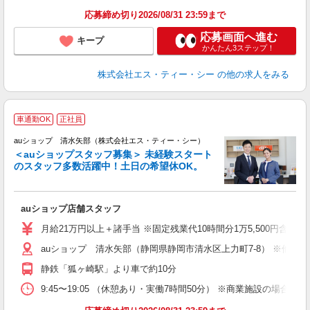
応募締め切り2026/08/31 23:59まで
応募画面へ進む
キープ
かんたん3ステップ！
株式会社エス・ティー・シー
の他の求人をみる
車通勤OK
正社員
auショップ 清水矢部（株式会社エス・ティー・シー）
＜auショップスタッフ募集＞ 未経験スタート
のスタッフ多数活躍中！土日の希望休OK。
休
auショップ店舗スタッフ
入
ス
月給21万円以上＋諸手当 ※固定残業代10時間分1万5,500円含む。
auショップ 清水矢部（静岡県静岡市清水区上力町7-8） ※他店
修
静鉄「狐ヶ崎駅」より車で約10分
9:45〜19:05 （休憩あり・実働7時間50分） ※商業施設の場合、12