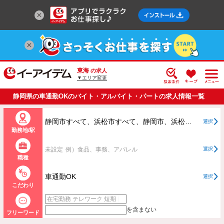
東海
の求人
▼エリア変更
静岡県の車通勤OKのバイト・アルバイト・パートの求人情報一覧
静岡市すべて、浜松市すべて、静岡市、浜松市以外すべて
選択
勤務地/駅
未設定
例）食品、事務、アパレル
選択
職種
車通勤OK
選択
こだわり
を含まない
フリーワード