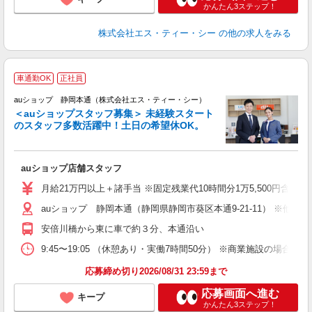
かんたん3ステップ！
株式会社エス・ティー・シー
の他の求人をみる
車通勤OK
正社員
auショップ 静岡本通（株式会社エス・ティー・シー）
＜auショップスタッフ募集＞ 未経験スタート
のスタッフ多数活躍中！土日の希望休OK。
休
auショップ店舗スタッフ
入
ス
月給21万円以上＋諸手当 ※固定残業代10時間分1万5,500円含む。
auショップ 静岡本通（静岡県静岡市葵区本通9-21-11） ※
修
安倍川橋から東に車で約３分、本通沿い
9:45〜19:05 （休憩あり・実働7時間50分） ※商業施設の場合、12
応募締め切り2026/08/31 23:59まで
応募画面へ進む
キープ
かんたん3ステップ！