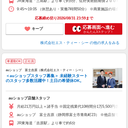
JR東海道「三島駅」より車で約5分、佐野美術館南側２００ｍ程先
9:45〜19:05 （休憩あり・実働7時間50分） ※商業施設の場合、12
応募締め切り2026/08/31 23:59まで
応募画面へ進む
キープ
かんたん3ステップ！
株式会社エス・ティー・シー
の他の求人をみる
車通勤OK
正社員
auショップ 富士吉原（株式会社エス・ティー・シー）
＜auショップスタッフ募集＞ 未経験スタート
のスタッフ多数活躍中！土日の希望休OK。
休
auショップ店舗スタッフ
入
ス
月給21万円以上＋諸手当 ※固定残業代10時間分1万5,500円含む。
auショップ 富士吉原（静岡県富士市青島町23） ※他店舗での
修
JR東海道「吉原駅」より車で約6分