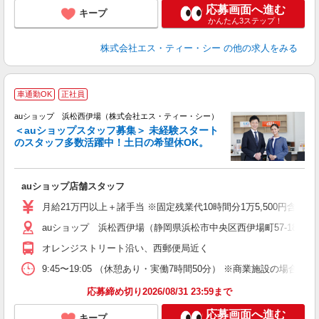
応募画面へ進む
キープ
かんたん3ステップ！
株式会社エス・ティー・シー
の他の求人をみる
車通勤OK
正社員
auショップ 浜松西伊場（株式会社エス・ティー・シー）
＜auショップスタッフ募集＞ 未経験スタート
のスタッフ多数活躍中！土日の希望休OK。
休
auショップ店舗スタッフ
入
ス
月給21万円以上＋諸手当 ※固定残業代10時間分1万5,500円含む。
auショップ 浜松西伊場（静岡県浜松市中央区西伊場町57-18）
修
オレンジストリート沿い、西郵便局近く
9:45〜19:05 （休憩あり・実働7時間50分） ※商業施設の場合、12
応募締め切り2026/08/31 23:59まで
応募画面へ進む
キープ