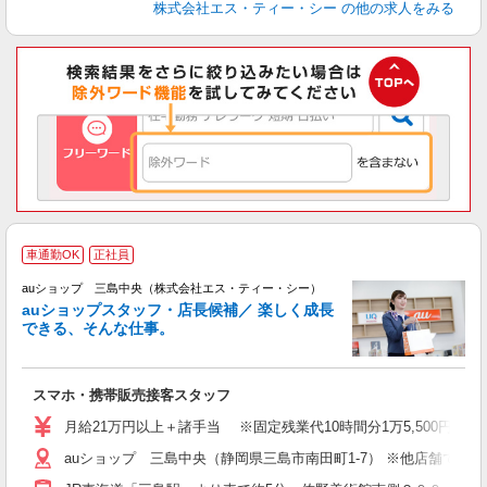
株式会社エス・ティー・シー
の他の求人をみる
車通勤OK
正社員
auショップ 三島中央（株式会社エス・ティー・シー）
auショップスタッフ・店長候補／ 楽しく成長
できる、そんな仕事。
間
スマホ・携帯販売接客スタッフ
昇
月給21万円以上＋諸手当 ※固定残業代10時間分1万5,500円含む
auショップ 三島中央（静岡県三島市南田町1-7） ※他店舗での
修