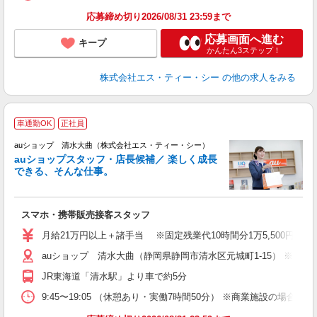
応募締め切り2026/08/31 23:59まで
応募画面へ進む
キープ
かんたん3ステップ！
株式会社エス・ティー・シー
の他の求人をみる
車通勤OK
正社員
auショップ 清水大曲（株式会社エス・ティー・シー）
auショップスタッフ・店長候補／ 楽しく成長
できる、そんな仕事。
間
スマホ・携帯販売接客スタッフ
昇
月給21万円以上＋諸手当 ※固定残業代10時間分1万5,500円含む
auショップ 清水大曲（静岡県静岡市清水区元城町1-15） ※他
修
JR東海道「清水駅」より車で約5分
9:45〜19:05 （休憩あり・実働7時間50分） ※商業施設の場合、12