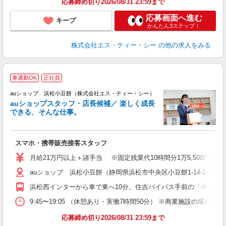
応募締め切り2026/08/31 23:59まで
応募画面へ進む
キープ
かんたん3ステップ！
株式会社エス・ティー・シー
の他の求人をみる
車通勤OK
正社員
auショップ 浜松小豆餅（株式会社エス・ティー・シー）
auショップスタッフ・店長候補／ 楽しく成長
できる、そんな仕事。
間
スマホ・携帯販売接客スタッフ
昇
月給21万円以上＋諸手当 ※固定残業代10時間分1万5,500円含む
auショップ 浜松小豆餅（静岡県浜松市中央区小豆餅1-14-2）
修
浜松西インターから車で東へ10分。住吉バイパス手前の「小豆餅
9:45〜19:05 （休憩あり・実働7時間50分） ※商業施設の場合、12
応募締め切り2026/08/31 23:59まで