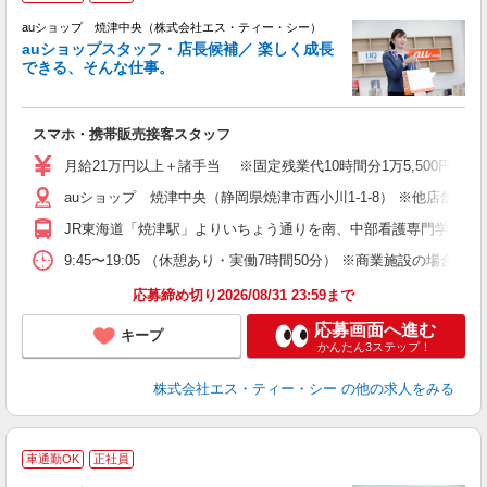
auショップ 焼津中央（株式会社エス・ティー・シー）
auショップスタッフ・店長候補／ 楽しく成長
できる、そんな仕事。
間
スマホ・携帯販売接客スタッフ
昇
月給21万円以上＋諸手当 ※固定残業代10時間分1万5,500円含む
auショップ 焼津中央（静岡県焼津市西小川1-1-8） ※他店舗
修
JR東海道「焼津駅」よりいちょう通りを南、中部看護専門学校手
9:45〜19:05 （休憩あり・実働7時間50分） ※商業施設の場合、12
応募締め切り2026/08/31 23:59まで
応募画面へ進む
キープ
かんたん3ステップ！
株式会社エス・ティー・シー
の他の求人をみる
車通勤OK
正社員