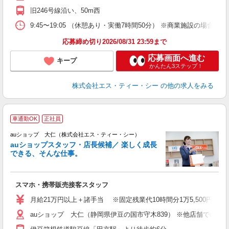
旧246号線沿い、50m西
9:45〜19:05 （休憩あり・実働7時間50分） ※商業施設の場合、12
応募締め切り2026/08/31 23:59まで
応募画面へ進む
キープ
かんたん3ステップ！
株式会社エス・ティー・シー
の他の求人をみる
車通勤OK
正社員
auショップ 大仁（株式会社エス・ティー・シー）
auショップスタッフ・店長候補／ 楽しく成長
できる、そんな仕事。
間
スマホ・携帯販売接客スタッフ
昇
月給21万円以上＋諸手当 ※固定残業代10時間分1万5,500円含む
auショップ 大仁（静岡県伊豆の国市守木839） ※他店舗での
修