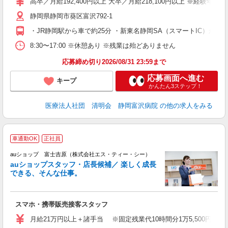
高卒／月給192,400円以上 大卒／月給218,100円以上 ※経
み
静岡県静岡市葵区富沢792-1
K
育
・JR静岡駅から車で約25分 ・新東名静岡SA（スマートIC）から車
制
8:30〜17:00 ※休憩あり ※残業は殆どありません
応募締め切り2026/08/31 23:59まで
応募画面へ進む
キープ
かんたん3ステップ！
医療法人社団 清明会 静岡富沢病院
の他の求人をみる
車通勤OK
正社員
auショップ 富士吉原（株式会社エス・ティー・シー）
auショップスタッフ・店長候補／ 楽しく成長
できる、そんな仕事。
間
スマホ・携帯販売接客スタッフ
昇
月給21万円以上＋諸手当 ※固定残業代10時間分1万5,500円含む