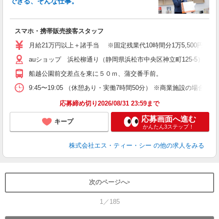
できる、そんな仕事。
間
スマホ・携帯販売接客スタッフ
昇
月給21万円以上＋諸手当 ※固定残業代10時間分1万5,500円含む
auショップ 浜松柳通り（静岡県浜松市中央区神立町125-5） 
修
船越公園前交差点を東に５０ｍ、蒲交番手前。
9:45〜19:05 （休憩あり・実働7時間50分） ※商業施設の場合、12
応募締め切り2026/08/31 23:59まで
応募画面へ進む
キープ
かんたん3ステップ！
株式会社エス・ティー・シー
の他の求人をみる
次のページへ
1／185