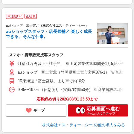
車通勤OK
正社員
auショップ 富士宮北（株式会社エス・ティー・シー）
auショップスタッフ・店長候補／ 楽しく成長
できる、そんな仕事。
間
スマホ・携帯販売接客スタッフ
昇
月給21万円以上＋諸手当 ※固定残業代10時間分1万5,500円含む
auショップ 富士宮北（静岡県富士宮市宮原376-1） ※他店舗
修
JR東海道「富士宮駅」より車で約10分
9:45〜19:05 （休憩あり・実働7時間50分） ※商業施設の場合、12
応募締め切り2026/08/31 23:59まで
応募画面へ進む
キープ
かんたん3ステップ！
株式会社エス・ティー・シー
の他の求人をみる