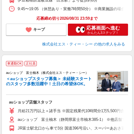
伊豆箱根鉄道駿豆線「田京駅」より徒歩約6分
9:45〜19:05 （休憩あり・実働7時間50分） ※商業施設の場合、12
応募締め切り2026/08/31 23:59まで
応募画面へ進む
キープ
かんたん3ステップ！
株式会社エス・ティー・シー
の他の求人をみる
車通勤OK
正社員
auショップ 富士柚木（株式会社エス・ティー・シー）
＜auショップスタッフ募集＞ 未経験スタート
のスタッフ多数活躍中！土日の希望休OK。
休
auショップ店舗スタッフ
入
ス
月給21万円以上＋諸手当 ※固定残業代10時間分1万5,500円含む。
auショップ 富士柚木（静岡県富士市柚木385-1） ※他店舗で
修
JR富士駅北口から車で3分 国道396号沿い、スーパーあおき富士