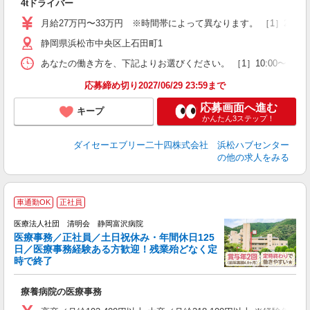
4tドライバー
入
第
月給27万円〜33万円 ※時間帯によって異なります。 ［1］27万
ル
制
静岡県浜松市中央区上石田町1
あなたの働き方を、下記よりお選びください。 ［1］10:00〜19:00 ［
応募締め切り2027/06/29 23:59まで
制
応募画面へ進む
キープ
かんたん3ステップ！
ダイセーエブリー二十四株式会社 浜松ハブセンター
の他の求人をみる
車通勤OK
正社員
医療法人社団 清明会 静岡富沢病院
医療事務／正社員／土日祝休み・年間休日125
日／医療事務経験ある方歓迎！残業殆どなく定
時で終了
族
入
療養病院の医療事務
性
ナ