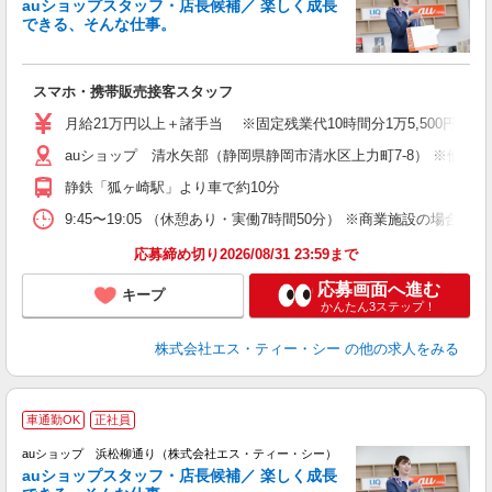
auショップスタッフ・店長候補／ 楽しく成長
できる、そんな仕事。
間
スマホ・携帯販売接客スタッフ
昇
月給21万円以上＋諸手当 ※固定残業代10時間分1万5,500円含む
auショップ 清水矢部（静岡県静岡市清水区上力町7-8） ※他店
修
静鉄「狐ヶ崎駅」より車で約10分
9:45〜19:05 （休憩あり・実働7時間50分） ※商業施設の場合、12
応募締め切り2026/08/31 23:59まで
応募画面へ進む
キープ
かんたん3ステップ！
株式会社エス・ティー・シー
の他の求人をみる
車通勤OK
正社員
auショップ 浜松柳通り（株式会社エス・ティー・シー）
auショップスタッフ・店長候補／ 楽しく成長