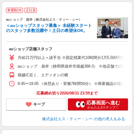
車通勤OK
正社員
auショップ 袋井（株式会社エス・ティー・シー）
＜auショップスタッフ募集＞ 未経験スタート
のスタッフ多数活躍中！土日の希望休OK。
休
auショップ店舗スタッフ
入
ス
月給21万円以上＋諸手当 ※固定残業代10時間分1万5,500円含む。
auショップ 袋井（静岡県袋井市堀越388-3） ※他店舗での勤
修
堀越IC近く、エディオンの横
9:45〜19:05 （休憩あり・実働7時間50分） ※商業施設の場合、12
応募締め切り2026/08/31 23:59まで
応募画面へ進む
キープ
かんたん3ステップ！
株式会社エス・ティー・シー
の他の求人をみる