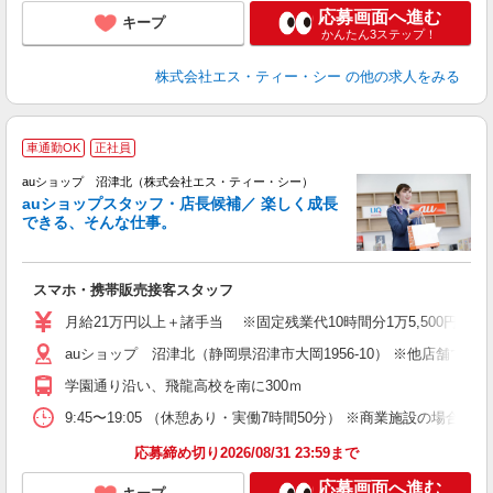
応募画面へ進む
キープ
かんたん3ステップ！
株式会社エス・ティー・シー
の他の求人をみる
車通勤OK
正社員
auショップ 沼津北（株式会社エス・ティー・シー）
auショップスタッフ・店長候補／ 楽しく成長
できる、そんな仕事。
間
スマホ・携帯販売接客スタッフ
昇
月給21万円以上＋諸手当 ※固定残業代10時間分1万5,500円含む
auショップ 沼津北（静岡県沼津市大岡1956-10） ※他店舗で
修
学園通り沿い、飛龍高校を南に300ｍ
9:45〜19:05 （休憩あり・実働7時間50分） ※商業施設の場合、12
応募締め切り2026/08/31 23:59まで
応募画面へ進む