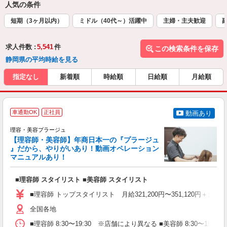
人気の条件
短期（3ヶ月以内）
ミドル（40代～）活躍中
主婦・主夫歓迎
求人件数 :
5,541
件
この検索条件を保存
静岡県の平均時給を見る
指定なし
新着順
時給順
日給順
月給順
車通勤OK
正社員
動画あり
理容・美容プラージュ
【理容師・美容師】年商日本一の『プラージュ
』だから、やりがいあり！動画オペレーション
マニュアルあり！
ン
■理容師 スタイリスト ■美容師 スタイリスト
入
資
■理容師 トップスタイリスト 月給321,200円〜351,120円＋歩合
ブ
自
全国各地
ク
■理容師 8:30〜19:30 ※店舗により異なる ■美容師 8:30〜19