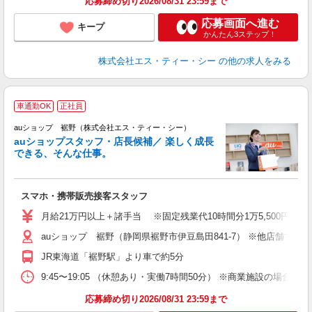
応募締め切り2026/08/31 23:59まで
応募画面へ進む
キープ
かんたん3ステップ！
株式会社エス・ティー・シー
の他の求人をみる
車通勤OK
正社員
auショップ 裾野（株式会社エス・ティー・シー）
auショップスタッフ・店長候補／ 楽しく成長
できる、そんな仕事。
間
スマホ・携帯販売接客スタッフ
昇
月給21万円以上＋諸手当 ※固定残業代10時間分1万5,500円含む
auショップ 裾野（静岡県裾野市伊豆島田841-7） ※他店舗で
修
JR東海道「裾野駅」より車で約5分
9:45〜19:05 （休憩あり・実働7時間50分） ※商業施設の場合、12
応募締め切り2026/08/31 23:59まで