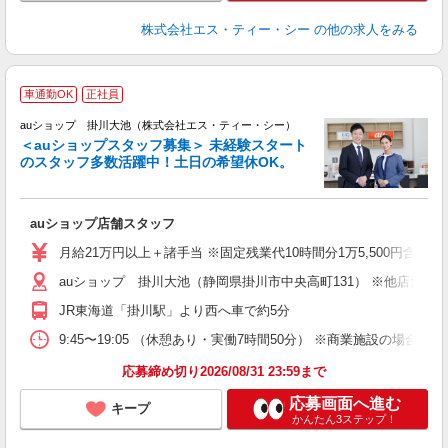
株式会社エス・ティー・シー
の他の求人をみる
車通勤OK
正社員
auショップ 掛川大池（株式会社エス・ティー・シー）
＜auショップスタッフ募集＞ 未経験スタート
のスタッフ多数活躍中！土日の希望休OK。
休
auショップ店舗スタッフ
入
ス
月給21万円以上＋諸手当 ※固定残業代10時間分1万5,500円含む。
auショップ 掛川大池（静岡県掛川市中央高町131） ※他店舗
修
JR東海道「掛川駅」より西へ車で約5分
9:45〜19:05 （休憩あり・実働7時間50分） ※商業施設の場合、12
応募締め切り2026/08/31 23:59まで
応募画面へ進む
キープ
かんたん3ステップ！