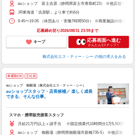
auショップ 富士吉原（静岡県富士市青島町23） ※他店舗での
修
JR東海道「吉原駅」より車で約6分
9:45〜19:05 （休憩あり・実働7時間50分） ※商業施設の場合、12
応募締め切り2026/08/31 23:59まで
応募画面へ進む
キープ
かんたん3ステップ！
株式会社エス・ティー・シー
の他の求人をみる
車通勤OK
正社員
auショップ 御殿場（株式会社エス・ティー・シー）
auショップスタッフ・店長候補／ 楽しく成長
できる、そんな仕事。
間
スマホ・携帯販売接客スタッフ
昇
月給21万円以上＋諸手当 ※固定残業代10時間分1万5,500円含む
auショップ 御殿場（静岡県御殿場市新橋735-5） ※他店舗で
修