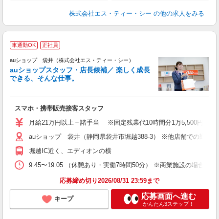
株式会社エス・ティー・シー
の他の求人をみる
車通勤OK
正社員
auショップ 袋井（株式会社エス・ティー・シー）
auショップスタッフ・店長候補／ 楽しく成長
できる、そんな仕事。
間
スマホ・携帯販売接客スタッフ
昇
月給21万円以上＋諸手当 ※固定残業代10時間分1万5,500円含む
auショップ 袋井（静岡県袋井市堀越388-3） ※他店舗での勤
修
堀越IC近く、エディオンの横
9:45〜19:05 （休憩あり・実働7時間50分） ※商業施設の場合、12
応募締め切り2026/08/31 23:59まで
応募画面へ進む
キープ
かんたん3ステップ！