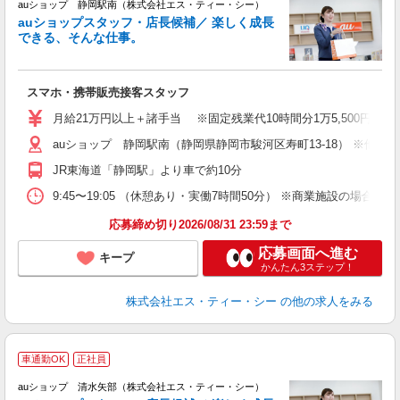
auショップ 静岡駅南（株式会社エス・ティー・シー）
auショップスタッフ・店長候補／ 楽しく成長
できる、そんな仕事。
間
スマホ・携帯販売接客スタッフ
昇
月給21万円以上＋諸手当 ※固定残業代10時間分1万5,500円含む
auショップ 静岡駅南（静岡県静岡市駿河区寿町13-18） ※他
修
JR東海道「静岡駅」より車で約10分
9:45〜19:05 （休憩あり・実働7時間50分） ※商業施設の場合、12
応募締め切り2026/08/31 23:59まで
応募画面へ進む
キープ
かんたん3ステップ！
株式会社エス・ティー・シー
の他の求人をみる
車通勤OK
正社員
auショップ 清水矢部（株式会社エス・ティー・シー）