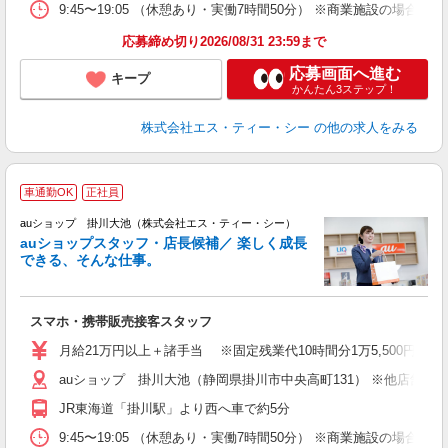
9:45〜19:05 （休憩あり・実働7時間50分） ※商業施設の場合、12
応募締め切り2026/08/31 23:59まで
応募画面へ進む
キープ
かんたん3ステップ！
株式会社エス・ティー・シー
の他の求人をみる
車通勤OK
正社員
auショップ 掛川大池（株式会社エス・ティー・シー）
auショップスタッフ・店長候補／ 楽しく成長
できる、そんな仕事。
間
スマホ・携帯販売接客スタッフ
昇
月給21万円以上＋諸手当 ※固定残業代10時間分1万5,500円含む
auショップ 掛川大池（静岡県掛川市中央高町131） ※他店舗
修
JR東海道「掛川駅」より西へ車で約5分
9:45〜19:05 （休憩あり・実働7時間50分） ※商業施設の場合、12