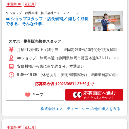
車通勤OK
正社員
auショップ 静岡本通（株式会社エス・ティー・シー）
auショップスタッフ・店長候補／ 楽しく成長
できる、そんな仕事。
間
スマホ・携帯販売接客スタッフ
昇
月給21万円以上＋諸手当 ※固定残業代10時間分1万5,500円含む
auショップ 静岡本通（静岡県静岡市葵区本通9-21-11） ※
修
安倍川橋から東に車で約３分、本通沿い
9:45〜19:05 （休憩あり・実働7時間50分） ※商業施設の場合、12
応募締め切り2026/08/31 23:59まで
応募画面へ進む
キープ
かんたん3ステップ！
株式会社エス・ティー・シー
の他の求人をみる
車通勤OK
正社員