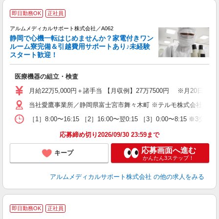
即日勤務OK
正社員
アルムメディカルサポート株式会社／A062
静岡で心機一転はじめませんか？家電付きワン
ルーム寮完備＆引越費用サポートあり♪未経験
スタート歓迎！
＜
医療機器の組立・検査
入
月給22万5,000円＋諸手当 【月収例】27万7500円 ※月20
迎
当社愛鷹事業所／静岡県富士宮市舞々木町 ※テルモ株式会社 愛
昇
車
［1］8:00〜16:15 ［2］16:00〜翌0:15 ［3］0:00〜8:15 ※3
研
応募締め切り2026/09/30 23:59まで
応募画面へ進む
キープ
かんたん3ステップ！
アルムメディカルサポート株式会社
の他の求人をみる
即日勤務OK
正社員