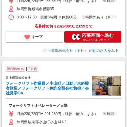
月給225,720円〜285,860円（経験・能力による） ※
ブ
静岡県御殿場市板妻35
車
8:30〜17:30 実働8時間 ※休憩60分 ※時間外あり（月平均25h
援
応募締め切り2026/08/31 23:59まで
応募画面へ進む
キープ
かんたん3ステップ！
井上運送株式会社（本社）
の他の求人をみる
即日勤務OK
正社員
井上運送株式会社
フォークリフト作業員／小山町／日勤／未経験
者歓迎／フォークリフト免許全額会社負担／会
社見学OK
験
採
フォークリフトオペレーター／日勤
入
月給230,720円〜291,230円（経験・能力による） ※
ブ
静岡県駿東郡小山町小山141-2
車