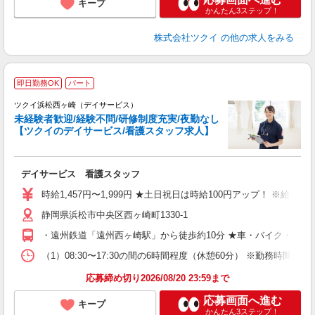
キープ
かんたん3ステップ！
株式会社ツクイ
の他の求人をみる
即日勤務OK
パート
ツクイ浜松西ヶ崎（デイサービス）
未経験者歓迎/経験不問/研修制度充実/夜勤なし
【ツクイのデイサービス/看護スタッフ求人】
各
デイサービス 看護スタッフ
入
り
時給1,457円〜1,999円 ★土日祝日は時給100円アップ！ ※給
リ
静岡県浜松市中央区西ヶ崎町1330-1
ー
O
・遠州鉄道「遠州西ヶ崎駅」から徒歩約10分 ★車・バイク・自転
な
（1）08:30〜17:30の間の6時間程度（休憩60分） ※勤務時
髪
応募締め切り2026/08/20 23:59まで
応募画面へ進む
キープ
かんたん3ステップ！