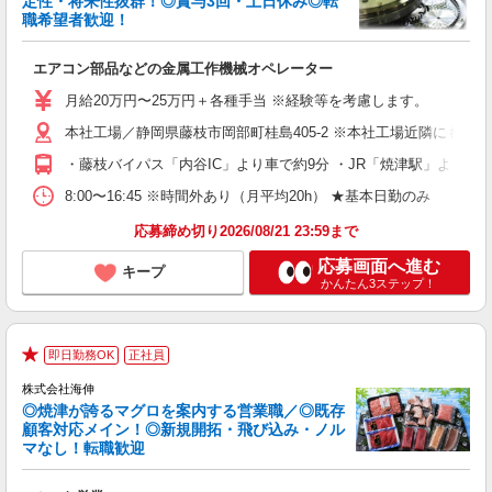
定性・将来性抜群！◎賞与3回・土日休み◎転
職希望者歓迎！
今
エアコン部品などの金属工作機械オペレーター
入
学
月給20万円〜25万円＋各種手当 ※経験等を考慮します。
の
転
本社工場／静岡県藤枝市岡部町桂島405-2 ※本社工場近隣にも工場あ
・藤枝バイパス「内谷IC」より車で約9分 ・JR「焼津駅」より車で
セ
8:00〜16:45 ※時間外あり（月平均20h） ★基本日勤のみ
り
応募締め切り2026/08/21 23:59まで
応募画面へ進む
キープ
かんたん3ステップ！
即日勤務OK
正社員
★
株式会社海伸
◎焼津が誇るマグロを案内する営業職／◎既存
顧客対応メイン！◎新規開拓・飛び込み・ノル
マなし！転職歓迎
企