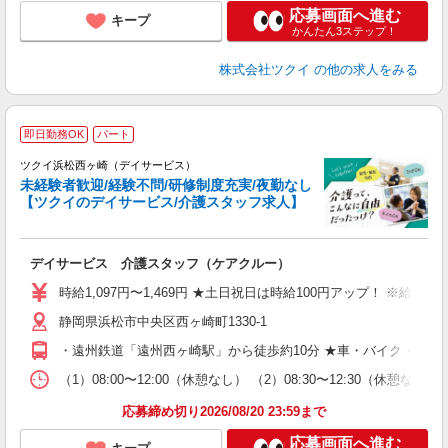
応募画面へ進む
キープ
かんたん3ステップ！
株式会社ツクイ
の他の求人をみる
即日勤務OK
パート
ツクイ浜松西ヶ崎（デイサービス）
未経験者歓迎/経験不問/研修制度充実/夜勤なし
【ツクイのデイサービス/介護スタッフ求人】
各
デイサービス 介護スタッフ（ケアクルー）
入
り
時給1,097円〜1,469円 ★土日祝日は時給100円アップ！ ※給
リ
静岡県浜松市中央区西ヶ崎町1330-1
ー
O
・遠州鉄道「遠州西ヶ崎駅」から徒歩約10分 ★車・バイク・自転
な
（1）08:00〜12:00（休憩なし） （2）08:30〜12:30（
髪
応募締め切り2026/08/20 23:59まで
応募画面へ進む