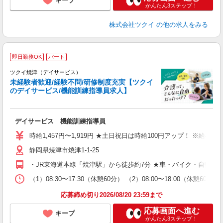
キープ
かんたん3ステップ！
株式会社ツクイ
の他の求人をみる
即日勤務OK
パート
ツクイ焼津（デイサービス）
未経験者歓迎/経験不問/研修制度充実【ツクイ
のデイサービス/機能訓練指導員求人】
各
デイサービス 機能訓練指導員
入
り
時給1,457円〜1,919円 ★土日祝日は時給100円アップ！ ※給
リ
静岡県焼津市焼津1-1-25
ー
O
・JR東海道本線「焼津駅」から徒歩約7分 ★車・バイク・自転車
な
（1）08:30〜17:30（休憩60分） （2）08:00〜18:00
髪
応募締め切り2026/08/20 23:59まで
応募画面へ進む
キープ
かんたん3ステップ！