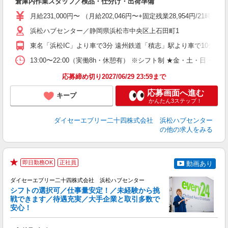
倉庫内作業スタッフ／検品・仕分け・出荷準備
入
者
月給231,000円〜 （月給202,046円〜+固定残業28,954円/21
活
勤
浜松ハブセンター／静岡県浜松市中央区上石田町1
職
東名「浜松IC」より車で3分 遠州鉄道「積志」駅より車で10分
13:00〜22:00（実働8h・休憩有） ※シフト制 ★金・土・日・
応募締め切り2027/06/29 23:59まで
応募画面へ進む
キープ
かんたん3ステップ！
ダイセーエブリー二十四株式会社 浜松ハブセンター
の他の求人をみる
即日勤務OK
正社員
動画あり
★
ダイセーエブリー二十四株式会社 浜松ハブセンター
シフトの選択可／仕事量安定！／未経験から挑
戦できます／待遇充実／大手企業と取引多数で
安心！
の