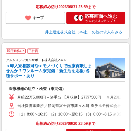
応募締め切り2026/08/31 23:59まで
応募画面へ進む
キープ
かんたん3ステップ！
井上運送株式会社（本社）
の他の求人をみる
即日勤務OK
正社員
アルムメディカルサポート株式会社／A061
＜即入寮相談可◎＞モノづくりで医療貢献しま
安
せんか？ワンルーム寮完備！新生活を応援♪各
種サポートあり
引
医療機器の組立・検査（寮完備）
入
月給22万5,000円＋諸手当 【月収例】27万7500円 ※月20
迎
当社愛鷹事業所／静岡県富士宮市舞々木町 ※テルモ株式会社 愛
昇
車
［1］8:00〜16:15 ［2］16:00〜翌0:15 ［3］0:00〜8:15 ※3
研
応募締め切り2026/09/30 23:59まで