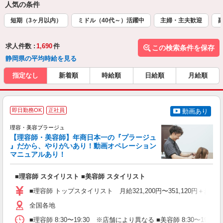
人気の条件
短期（3ヶ月以内）
ミドル（40代～）活躍中
主婦・主夫歓迎
求人件数 :
1,690
件
この検索条件を保存
静岡県の平均時給を見る
指定なし
新着順
時給順
日給順
月給順
即日勤務OK
正社員
動画あり
理容・美容プラージュ
【理容師・美容師】年商日本一の『プラージュ
』だから、やりがいあり！動画オペレーション
マニュアルあり！
ン
■理容師 スタイリスト ■美容師 スタイリスト
入
資
■理容師 トップスタイリスト 月給321,200円〜351,120円＋歩合
ブ
自
全国各地
ク
■理容師 8:30〜19:30 ※店舗により異なる ■美容師 8:30〜19