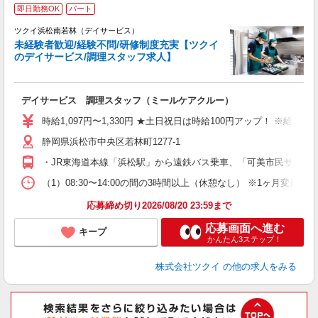
即日勤務OK
パート
ツクイ浜松南若林（デイサービス）
未経験者歓迎/経験不問/研修制度充実【ツクイ
のデイサービス/調理スタッフ求人】
各
デイサービス 調理スタッフ（ミールケアクルー）
入
り
時給1,097円〜1,330円 ★土日祝日は時給100円アップ！ ※給
リ
静岡県浜松市中央区若林町1277-1
ー
O
・JR東海道本線「浜松駅」から遠鉄バス乗車、「可美市民サービ
な
（1）08:30〜14:00の間の3時間以上（休憩なし） ※1ヶ月変
髪
応募締め切り2026/08/20 23:59まで
応募画面へ進む
キープ
かんたん3ステップ！
株式会社ツクイ
の他の求人をみる