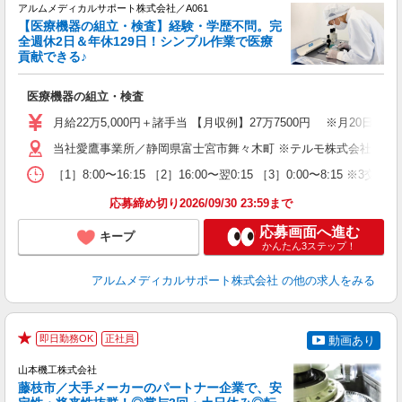
アルムメディカルサポート株式会社／A061
【医療機器の組立・検査】経験・学歴不問。完
全週休2日＆年休129日！シンプル作業で医療
貢献できる♪
し
医療機器の組立・検査
入
月給22万5,000円＋諸手当 【月収例】27万7500円 ※月20
迎
当社愛鷹事業所／静岡県富士宮市舞々木町 ※テルモ株式会社 愛
昇
車
［1］8:00〜16:15 ［2］16:00〜翌0:15 ［3］0:00〜8:15 ※3
研
応募締め切り2026/09/30 23:59まで
応募画面へ進む
キープ
かんたん3ステップ！
アルムメディカルサポート株式会社
の他の求人をみる
即日勤務OK
正社員
動画あり
★
山本機工株式会社
藤枝市／大手メーカーのパートナー企業で、安