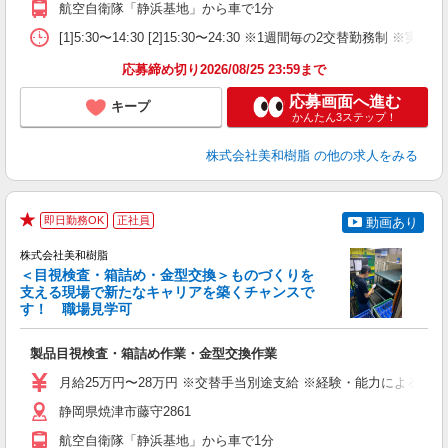
航空自衛隊「静浜基地」から車で1分
[1]5:30〜14:30 [2]15:30〜24:30 ※1週間毎の2交替勤務制
応募締め切り2026/08/25 23:59まで
応募画面へ進む
キープ
かんたん3ステップ！
株式会社美和樹脂
の他の求人をみる
即日勤務OK
正社員
動画あり
★
株式会社美和樹脂
＜目視検査・箱詰め・金型交換＞ものづくりを
支える現場で新たなキャリアを築くチャンスで
す！ 職場見学可
い
製品目視検査・箱詰め作業・金型交換作業
入
新
月給25万円〜28万円 ※交替手当別途支給 ※経験・能力による
ス
な
静岡県焼津市藤守2861
航空自衛隊「静浜基地」から車で1分