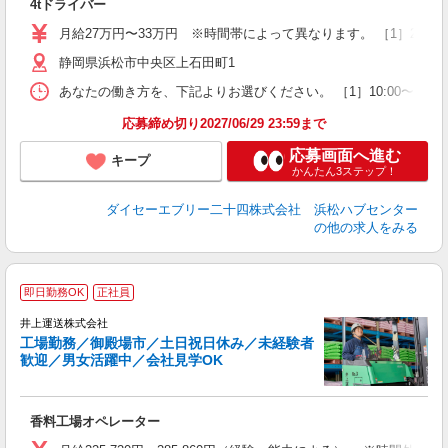
4tドライバー
入
第
月給27万円〜33万円 ※時間帯によって異なります。 ［1］27万
ル
制
静岡県浜松市中央区上石田町1
あなたの働き方を、下記よりお選びください。 ［1］10:00〜19:00 ［
応募締め切り2027/06/29 23:59まで
制
応募画面へ進む
キープ
かんたん3ステップ！
ダイセーエブリー二十四株式会社 浜松ハブセンター
の他の求人をみる
即日勤務OK
正社員
井上運送株式会社
工場勤務／御殿場市／土日祝日休み／未経験者
歓迎／男女活躍中／会社見学OK
験
採
香料工場オペレーター
入