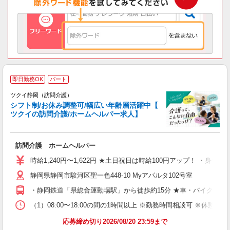
即日勤務OK
パート
ツクイ静岡（訪問介護）
シフト制/お休み調整可/幅広い年齢層活躍中【
ツクイの訪問介護/ホームヘルパー求人】
各
訪問介護 ホームヘルパー
入
り
時給1,240円〜1,622円 ★土日祝日は時給100円アップ！ ・身体
リ
静岡県静岡市駿河区聖一色448-10 Myアパルタ102号室
ー
O
・静岡鉄道「県総合運動場駅」から徒歩約15分 ★車・バイク・自
な
（1）08:00〜18:00の間の1時間以上 ※勤務時間相談可 ※
髪
応募締め切り2026/08/20 23:59まで