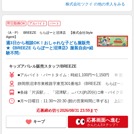
株式会社ツクイ
の他の求人をみる
B
即日勤務OK
アルバイト
パート
W
《A・P》 BREEZE ららぽーと沼津店 【株式会社Style
Agent】
週3日から相談OK！おしゃれな子ども服販売
★《BREEZE ららぽーと沼津店》服装自由×経
験不問♪
せ
入
歓
キッズアパレル販売スタッフ/BREEZE
ラ
装
■アルバイト・パートタイム：時給1,100円〜1,150円 ※ 販売職経
イ
静岡県沼津市東椎路字東荒301番地3 《BREEZE ららぽーと沼津
副
あ
■各線「片浜駅」、「沼津駅」→バス(約20分) □車・バイク通勤の
■月〜日曜日：11:30〜20:30 (館の営業時間に準ずる) 上記時間内シフト
応募締め切り2026/08/31 23:59まで
応募画面へ進む
キープ
かんたん3ステップ！