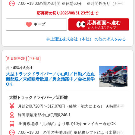
7:00〜19:00の間の8時間 ※休憩60分 ※時間外あり（月平均25h
援
応募締め切り2026/08/31 23:59まで
応募画面へ進む
キープ
かんたん3ステップ！
井上運送株式会社（本社）
の他の求人をみる
即日勤務OK
正社員
井上運送株式会社
大型トラックドライバー／小山町／日勤／近距
離配送／未経験者歓迎／男女活躍中／会社見学
OK
目
大型トラックドライバー／近距離
入
資
月給240,720円〜317,070円（経験・能力による） ★時
り
静岡県駿東郡小山町用沢246-1
り
JR御殿場線「足柄駅」より車で10分 ★マイカー通勤OK
7:00〜19:00 の間の実働8時間 ※勤務シフトにより出勤時間が