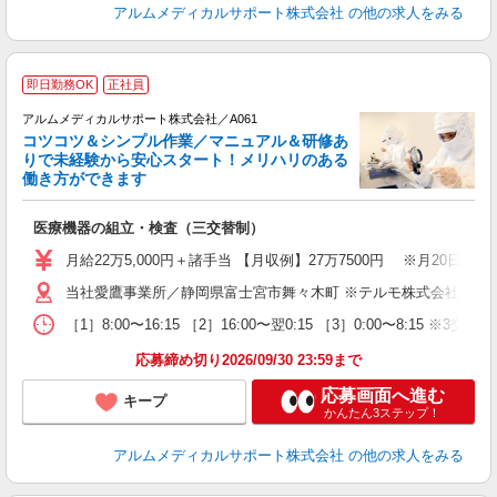
アルムメディカルサポート株式会社
の他の求人をみる
即日勤務OK
正社員
3
アルムメディカルサポート株式会社／A061
と
コツコツ＆シンプル作業／マニュアル＆研修あ
目
りで未経験から安心スタート！メリハリのある
働き方ができます
効
医療機器の組立・検査（三交替制）
入
月給22万5,000円＋諸手当 【月収例】27万7500円 ※月20
迎
当社愛鷹事業所／静岡県富士宮市舞々木町 ※テルモ株式会社 愛
昇
車
［1］8:00〜16:15 ［2］16:00〜翌0:15 ［3］0:00〜8:15 ※3
研
応募締め切り2026/09/30 23:59まで
応募画面へ進む
キープ
かんたん3ステップ！
アルムメディカルサポート株式会社
の他の求人をみる