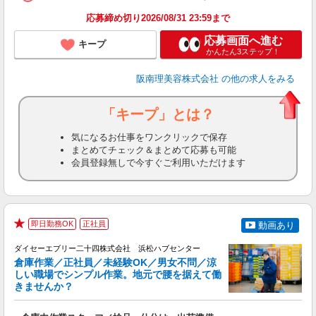
ン
応募締め切り2026/08/31 23:59まで
登
応募画面へ進む
キープ
かんたん3ステップ！
阪南理美容株式会社
の他の求人をみる
「キープ」とは？
気になるお仕事をワンクリックで保存
まとめてチェック＆まとめて応募も可能
会員登録無しで今すぐご利用いただけます
即日勤務OK
正社員
動画あり
★
ダイセーエブリー二十四株式会社 浜松ハブセンター
倉庫作業／正社員／未経験OK／男女不問／涼
しい職場でシンプル作業。地元で腰を据えて働
きませんか？
慣