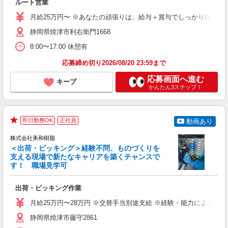
ルート営業
入
ク
月給25万円〜 ※あなたの頑張りは、給与＋賞与でしっかり評価。
通
静岡県焼津市利右衛門1668
度
8:00〜17:00 休憩有
応募締め切り2026/08/20 23:59まで
応募画面へ進む
キープ
かんたん3ステップ！
即日勤務OK
正社員
動画あり
★
株式会社美和樹脂
＜出荷・ピッキング＞経験不問、ものづくりを
支える現場で新たなキャリアを築くチャンスで
す！ 職場見学可
築
出荷・ピッキング作業
入
新
月給25万円〜28万円 ※交替手当別途支給 ※経験・能力による
ス
な
静岡県焼津市藤守2861