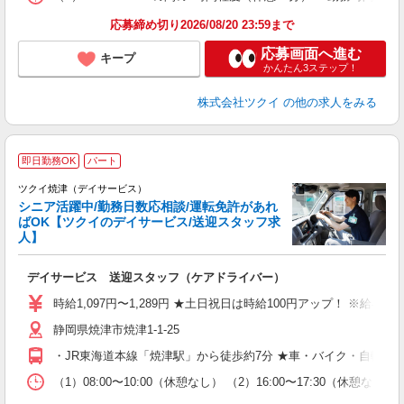
髪
応募締め切り2026/08/20 23:59まで
応募画面へ進む
キープ
かんたん3ステップ！
株式会社ツクイ
の他の求人をみる
即日勤務OK
パート
ツクイ焼津（デイサービス）
シニア活躍中/勤務日数応相談/運転免許があれ
ばOK【ツクイのデイサービス/送迎スタッフ求
人】
各
デイサービス 送迎スタッフ（ケアドライバー）
入
り
時給1,097円〜1,289円 ★土日祝日は時給100円アップ！ ※給
リ
静岡県焼津市焼津1-1-25
ー
O
・JR東海道本線「焼津駅」から徒歩約7分 ★車・バイク・自転車
な
（1）08:00〜10:00（休憩なし） （2）16:00〜17:30
髪