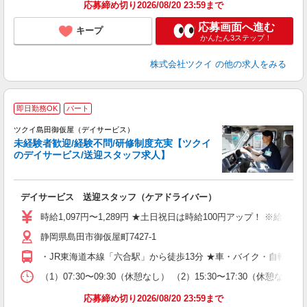
応募締め切り2026/08/20 23:59まで
応募画面へ進む
キープ
かんたん3ステップ！
株式会社ツクイ
の他の求人をみる
即日勤務OK
パート
ツクイ島田御仮屋（デイサービス）
未経験者歓迎/経験不問/研修制度充実【ツクイ
のデイサービス/送迎スタッフ求人】
各
デイサービス 送迎スタッフ（ケアドライバー）
入
り
時給1,097円〜1,289円 ★土日祝日は時給100円アップ！ ※給
リ
静岡県島田市御仮屋町7427-1
ー
O
・JR東海道本線「六合駅」から徒歩13分 ★車・バイク・自転車
な
（1）07:30〜09:30（休憩なし） （2）15:30〜17:30
髪
応募締め切り2026/08/20 23:59まで