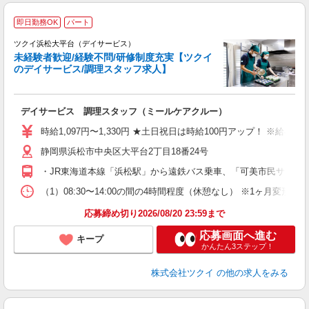
即日勤務OK
パート
ツクイ浜松大平台（デイサービス）
未経験者歓迎/経験不問/研修制度充実【ツクイ
のデイサービス/調理スタッフ求人】
各
デイサービス 調理スタッフ（ミールケアクルー）
入
り
時給1,097円〜1,330円 ★土日祝日は時給100円アップ！ ※給
リ
静岡県浜松市中央区大平台2丁目18番24号
ー
O
・JR東海道本線「浜松駅」から遠鉄バス乗車、「可美市民サービ
な
（1）08:30〜14:00の間の4時間程度（休憩なし） ※1ヶ月変
髪
応募締め切り2026/08/20 23:59まで
応募画面へ進む
キープ
かんたん3ステップ！
株式会社ツクイ
の他の求人をみる