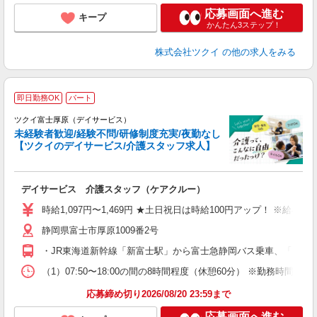
応募画面へ進む
キープ
かんたん3ステップ！
株式会社ツクイ
の他の求人をみる
即日勤務OK
パート
ツクイ富士厚原（デイサービス）
未経験者歓迎/経験不問/研修制度充実/夜勤なし
【ツクイのデイサービス/介護スタッフ求人】
各
デイサービス 介護スタッフ（ケアクルー）
入
り
時給1,097円〜1,469円 ★土日祝日は時給100円アップ！ ※給
リ
静岡県富士市厚原1009番2号
ー
O
・JR東海道新幹線「新富士駅」から富士急静岡バス乗車、「片宿」
な
（1）07:50〜18:00の間の8時間程度（休憩60分） ※勤務時
髪
応募締め切り2026/08/20 23:59まで
応募画面へ進む