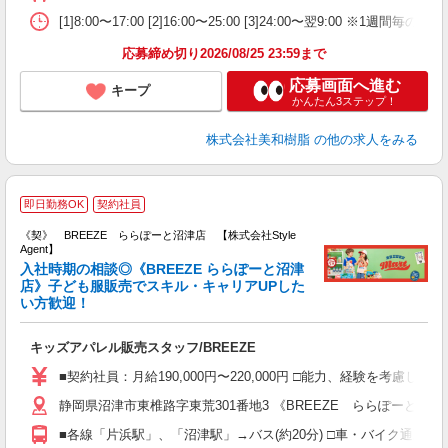
[1]8:00〜17:00 [2]16:00〜25:00 [3]24:00〜翌9:00 ※1週間毎
応募締め切り2026/08/25 23:59まで
応募画面へ進む
キープ
かんたん3ステップ！
株式会社美和樹脂
の他の求人をみる
B
即日勤務OK
契約社員
W
《契》 BREEZE ららぽーと沼津店 【株式会社Style
Agent】
入社時期の相談◎《BREEZE ららぽーと沼津
店》子ども服販売でスキル・キャリアUPした
い方歓迎！
ー
入
歓
キッズアパレル販売スタッフ/BREEZE
ラ
装
■契約社員：月給190,000円〜220,000円 □能力、経験を考慮
イ
静岡県沼津市東椎路字東荒301番地3 《BREEZE ららぽーと沼津
副
あ
■各線「片浜駅」、「沼津駅」→バス(約20分) □車・バイク通勤の