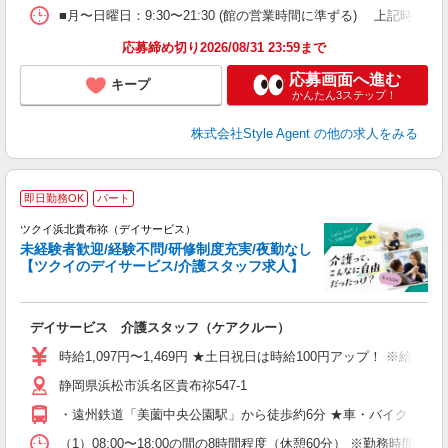
■月〜日曜日：9:30〜21:30 (館の営業時間に準ずる) 上記時間内シフト
応募締め切り2026/08/31 23:59まで
応募画面へ進む
キープ
かんたん3ステップ！
株式会社Style Agent
の他の求人をみる
即日勤務OK
パート
ツクイ浜北貴布祢（デイサービス）
未経験者歓迎/経験不問/研修制度充実/夜勤なし
【ツクイのデイサービス/介護スタッフ求人】
各
デイサービス 介護スタッフ（ケアクルー）
入
り
時給1,097円〜1,469円 ★土日祝日は時給100円アップ！ ※給
リ
静岡県浜松市浜名区貴布祢547-1
ー
O
・遠州鉄道「美薗中央公園駅」から徒歩約6分 ★車・バイク・自
な
（1）08:00〜18:00の間の8時間程度（休憩60分） ※勤務