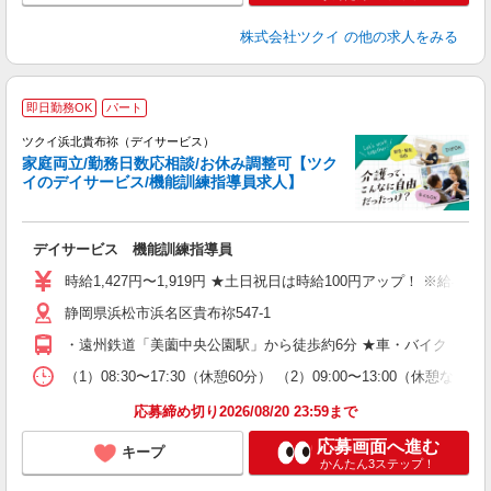
株式会社ツクイ
の他の求人をみる
即日勤務OK
パート
ツクイ浜北貴布祢（デイサービス）
家庭両立/勤務日数応相談/お休み調整可【ツク
イのデイサービス/機能訓練指導員求人】
各
デイサービス 機能訓練指導員
入
り
時給1,427円〜1,919円 ★土日祝日は時給100円アップ！ ※給
リ
静岡県浜松市浜名区貴布祢547-1
ー
O
・遠州鉄道「美薗中央公園駅」から徒歩約6分 ★車・バイク・自
な
（1）08:30〜17:30（休憩60分） （2）09:00〜13:00
髪
応募締め切り2026/08/20 23:59まで
応募画面へ進む
キープ
かんたん3ステップ！