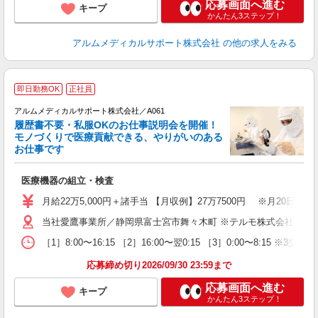
応募画面へ進む
キープ
かんたん3ステップ！
アルムメディカルサポート株式会社
の他の求人をみる
即日勤務OK
正社員
アルムメディカルサポート株式会社／A061
履歴書不要・私服OKのお仕事説明会を開催！
ら
モノづくりで医療貢献できる、やりがいのある
月
お仕事です
ン
入
医療機器の組立・検査
迎
月給22万5,000円＋諸手当 【月収例】27万7500円 ※月20
昇
当社愛鷹事業所／静岡県富士宮市舞々木町 ※テルモ株式会社 愛
車
［1］8:00〜16:15 ［2］16:00〜翌0:15 ［3］0:00〜8:15 ※3
研
応募締め切り2026/09/30 23:59まで
応募画面へ進む
キープ
かんたん3ステップ！