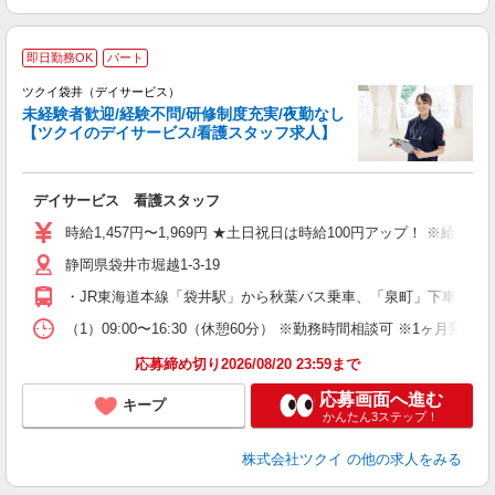
即日勤務OK
パート
ツクイ袋井（デイサービス）
未経験者歓迎/経験不問/研修制度充実/夜勤なし
【ツクイのデイサービス/看護スタッフ求人】
各
デイサービス 看護スタッフ
入
り
時給1,457円〜1,969円 ★土日祝日は時給100円アップ！ ※給
リ
静岡県袋井市堀越1-3-19
ー
O
・JR東海道本線「袋井駅」から秋葉バス乗車、「泉町」下車徒歩約
な
（1）09:00〜16:30（休憩60分） ※勤務時間相談可 ※1ヶ月変
髪
応募締め切り2026/08/20 23:59まで
応募画面へ進む
キープ
かんたん3ステップ！
株式会社ツクイ
の他の求人をみる