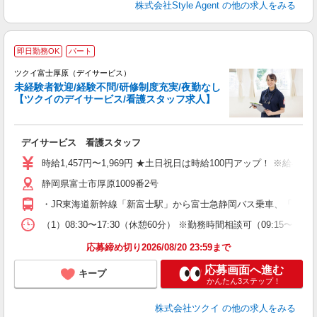
株式会社Style Agent
の他の求人をみる
即日勤務OK
パート
ツクイ富士厚原（デイサービス）
未経験者歓迎/経験不問/研修制度充実/夜勤なし
【ツクイのデイサービス/看護スタッフ求人】
各
デイサービス 看護スタッフ
入
り
時給1,457円〜1,969円 ★土日祝日は時給100円アップ！ ※給
リ
静岡県富士市厚原1009番2号
ー
O
・JR東海道新幹線「新富士駅」から富士急静岡バス乗車、「片宿」
な
（1）08:30〜17:30（休憩60分） ※勤務時間相談可（09:15
髪
応募締め切り2026/08/20 23:59まで
応募画面へ進む
キープ
かんたん3ステップ！
株式会社ツクイ
の他の求人をみる