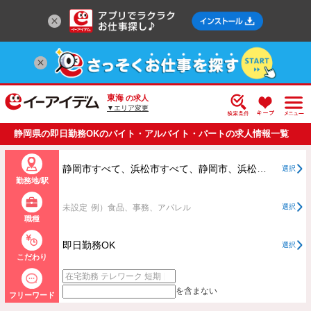
東海
の求人
▼エリア変更
静岡県の即日勤務OKのバイト・アルバイト・パートの求人情報一覧
静岡市すべて、浜松市すべて、静岡市、浜松市以外すべて
選択
勤務地/駅
未設定
例）食品、事務、アパレル
選択
職種
即日勤務OK
選択
こだわり
を含まない
フリーワード