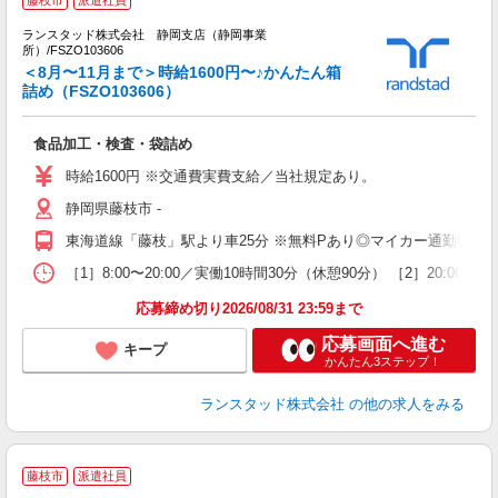
藤枝市
派遣社員
す
ランスタッド株式会社 静岡支店（静岡事業
所）/FSZO103606
＜8月〜11月まで＞時給1600円〜♪かんたん箱
た
詰め（FSZO103606）
の
食品加工・検査・袋詰め
会
時給1600円 ※交通費実費支給／当社規定あり。
静岡県藤枝市 ‐
東海道線「藤枝」駅より車25分 ※無料Pあり◎マイカー通勤OK！
［1］8:00〜20:00／実働10時間30分（休憩90分） ［2］20:0
応募締め切り2026/08/31 23:59まで
応募画面へ進む
キープ
かんたん3ステップ！
ランスタッド株式会社
の他の求人をみる
藤枝市
派遣社員