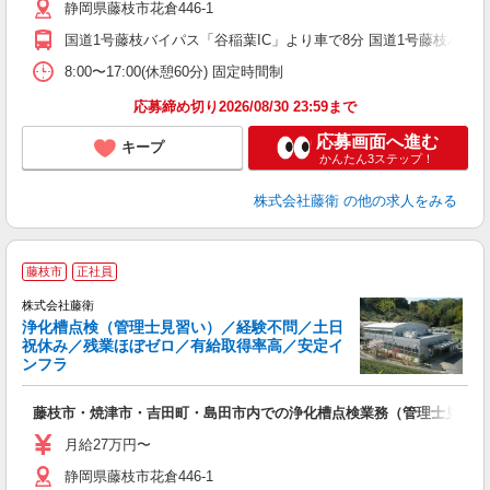
静岡県藤枝市花倉446-1
国道1号藤枝バイパス「谷稲葉IC」より車で8分 国道1号藤枝バイパ
8:00〜17:00(休憩60分) 固定時間制
応募締め切り2026/08/30 23:59まで
応募画面へ進む
キープ
かんたん3ステップ！
株式会社藤衛
の他の求人をみる
藤枝市
正社員
株式会社藤衛
浄化槽点検（管理士見習い）／経験不問／土日
祝休み／残業ほぼゼロ／有給取得率高／安定イ
ンフラ
日
り
藤枝市・焼津市・吉田町・島田市内での浄化槽点検業務（管理士見習い
入
勤
月給27万円〜
静岡県藤枝市花倉446-1