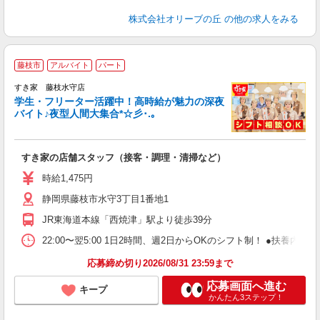
株式会社オリーブの丘
の他の求人をみる
藤枝市
アルバイト
パート
すき家 藤枝水守店
学生・フリーター活躍中！高時給が魅力の深夜
バイト♪夜型人間大集合*☆彡･.｡
つ
すき家の店舗スタッフ（接客・調理・清掃など）
履
ミ
時給1,475円
～
静岡県藤枝市水守3丁目1番地1
勤
社
JR東海道本線「西焼津」駅より徒歩39分
22:00〜翌5:00 1日2時間、週2日からOKのシフト制！ ●扶養内勤務
応募締め切り2026/08/31 23:59まで
応募画面へ進む
キープ
かんたん3ステップ！