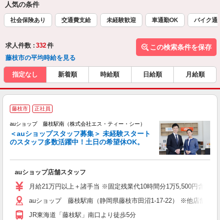
人気の条件
社会保険あり
交通費支給
未経験歓迎
車通勤OK
バイク通
求人件数 :
332
件
この検索条件を保存
藤枝市の平均時給を見る
指定なし
新着順
時給順
日給順
月給順
藤枝市
正社員
auショップ 藤枝駅南（株式会社エス・ティー・シー）
＜auショップスタッフ募集＞ 未経験スタート
のスタッフ多数活躍中！土日の希望休OK。
休
auショップ店舗スタッフ
入
ス
月給21万円以上＋諸手当 ※固定残業代10時間分1万5,500円含む。
auショップ 藤枝駅南（静岡県藤枝市田沼1-17-22） ※他店舗
修
JR東海道「藤枝駅」南口より徒歩5分