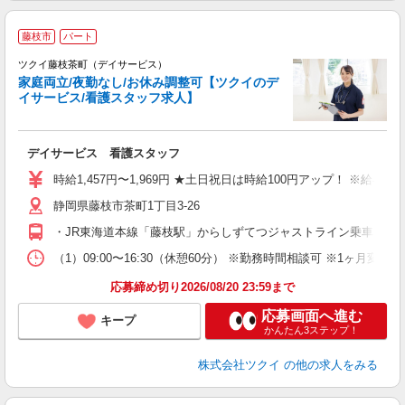
藤枝市
パート
ツクイ藤枝茶町（デイサービス）
家庭両立/夜勤なし/お休み調整可【ツクイのデ
イサービス/看護スタッフ求人】
各
デイサービス 看護スタッフ
入
り
時給1,457円〜1,969円 ★土日祝日は時給100円アップ！ ※給
リ
静岡県藤枝市茶町1丁目3-26
ー
O
・JR東海道本線「藤枝駅」からしずてつジャストライン乗車、「鬼岩
な
（1）09:00〜16:30（休憩60分） ※勤務時間相談可 ※1ヶ月変
髪
応募締め切り2026/08/20 23:59まで
応募画面へ進む
キープ
かんたん3ステップ！
株式会社ツクイ
の他の求人をみる