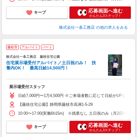
応募画面へ進む
キープ
かんたん3ステップ！
株式会社一条工務店
の他の求人をみる
藤枝市
アルバイト
パート
株式会社一条工務店 藤枝住宅公園
住宅展示場受付アルバイト／土日祝のみ！ 扶
養内OK！ 最高日給14,500円！
時
展示場受付スタッフ
未
ミ
日給7,000円〜1万4,500円 ※ご来場者数に応じて日給がUPします
内
【藤枝住宅公園】静岡県藤枝市高洲1-5-29
ブ
10:00〜17:00(実働6h15m) ※残業なし 土日祝のみ（月
応募画面へ進む
キープ
かんたん3ステップ！