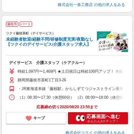
株式会社一条工務店
の他の求人をみる
藤枝市
パート
ツクイ藤枝茶町（デイサービス）
未経験者歓迎/経験不問/研修制度充実/夜勤なし
【ツクイのデイサービス/介護スタッフ求人】
各
デイサービス 介護スタッフ（ケアクルー）
入
り
時給1,097円〜1,469円 ★土日祝日は時給100円アップ！ ※給
リ
静岡県藤枝市茶町1丁目3-26
ー
O
・JR東海道本線「藤枝駅」からしずてつジャストライン乗車、「鬼岩
な
（1）08:30〜17:30（休憩60分） （2）08:00〜18:00（休
髪
応募締め切り2026/08/20 23:59まで
応募画面へ進む
キープ
かんたん3ステップ！
株式会社ツクイ
の他の求人をみる