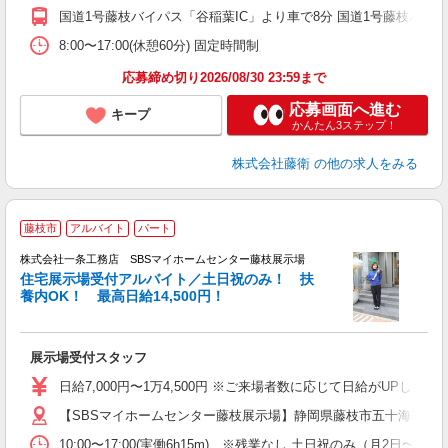
国道1号藤枝バイパス「谷稲葉IC」より車で8分 国道1号藤枝バイパ
8:00〜17:00(休憩60分) 固定時間制
応募締め切り2026/08/30 23:59まで
応募画面へ進む
キープ
かんたん3ステップ！
株式会社藤衛
の他の求人をみる
藤枝市
アルバイト
パート
株式会社一条工務店 SBSマイホームセンター藤枝展示場
住宅展示場受付アルバイト／土日祝のみ！ 扶
養内OK！ 最高日給14,500円！
時
展示場受付スタッフ
未
ミ
日給7,000円〜1万4,500円 ※ご来場者数に応じて日給がUPします
内
【SBSマイホームセンター藤枝展示場】静岡県藤枝市五十海3-12-2
ブ
10:00〜17:00(実働6h15m) ※残業なし 土日祝のみ（月