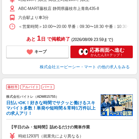
企
ABC-MART藤枝店 静岡県藤枝市上青島435-8
O
六合駅より車3分
＜営業時間＞10:00〜20:00 早番：09:30〜18:30 中番：
1
あと
日
で掲載終了
(2026/08/09 23:59まで)
応募画面へ進む
キープ
かんたん3ステップ！
株式会社エービーシー・マート
の他の求人をみる
藤枝市
アルバイト
パート
株式会社バイトレ（ADM815755）
く
日払いOK！好きな時間でサクッと働けるスキ
マバイト多数！単発や短時間＆常時1万件以上
☆
の求人アリ！
験
【平日のみ・短時間】詰めるだけの簡単作業
即
活
時給1293円（就業先により異なる）