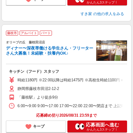
かんたん3ステップ！
すき家
の他の求人をみる
藤枝市
アルバイト
パート
オリーブの丘 藤枝田沼店
ディナー〜深夜帯働ける学生さん・フリーター
さん大募集！未経験・扶養内OK♪
「
キッチン（フード）スタッフ
未
（
時給1180円 ※22:00以降は時給1475円 ※高校生時給1100円 ■
静岡県藤枝市田沼2-12-2
「藤枝駅」より徒歩9分
6:00〜9:00 9:00〜17:00 17:00〜22:00 22:
応募締め切り2026/08/31 23:59まで
応募画面へ進む
キープ
かんたん3ステップ！