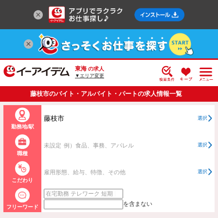
東海
の求人
▼エリア変更
藤枝市のバイト・アルバイト・パートの求人情報一覧
藤枝市
選択
勤務地/駅
未設定
例）食品、事務、アパレル
選択
職種
雇用形態、給与、特徴、その他
選択
こだわり
を含まない
フリーワード