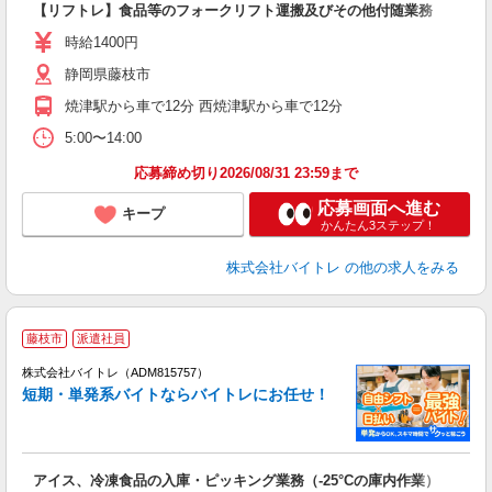
【リフトレ】食品等のフォークリフト運搬及びその他付随業務
即
活
時給1400円
（
静岡県藤枝市
煙
焼津駅から車で12分 西焼津駅から車で12分
5:00〜14:00
応募締め切り2026/08/31 23:59まで
応募画面へ進む
キープ
かんたん3ステップ！
株式会社バイトレ
の他の求人をみる
藤枝市
派遣社員
ィ
株式会社バイトレ（ADM815757）
短期・単発系バイトならバイトレにお任せ！
い
アイス、冷凍食品の入庫・ピッキング業務（-25°Cの庫内作業）
即