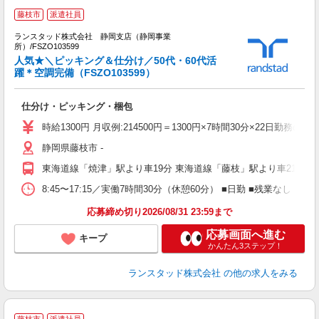
藤枝市
派遣社員
も
ランスタッド株式会社 静岡支店（静岡事業
所）/FSZO103599
人気★＼ピッキング＆仕分け／50代・60代活
躍＊空調完備（FSZO103599）
数
2.
仕分け・ピッキング・梱包
未
い
時給1300円 月収例:214500円＝1300円×7時間30分×22日
静岡県藤枝市 ‐
東海道線「焼津」駅より車19分 東海道線「藤枝」駅より車21分 
8:45〜17:15／実働7時間30分（休憩60分） ■日勤 ■残業な
応募締め切り2026/08/31 23:59まで
応募画面へ進む
キープ
かんたん3ステップ！
ランスタッド株式会社
の他の求人をみる