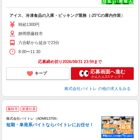
い
アイス、冷凍食品の入庫・ピッキング業務（-25°Cの庫内作業）
即
活
時給1300円
（
静岡県藤枝市
煙
週
六合駅から徒歩で23分
8:00〜11:30
応募締め切り2026/08/31 23:59まで
応募画面へ進む
キープ
かんたん3ステップ！
株式会社バイトレ
の他の求人をみる
藤枝市
派遣社員
ィ
株式会社バイトレ（ADM813759）
短期・単発系バイトならバイトレにお任せ！