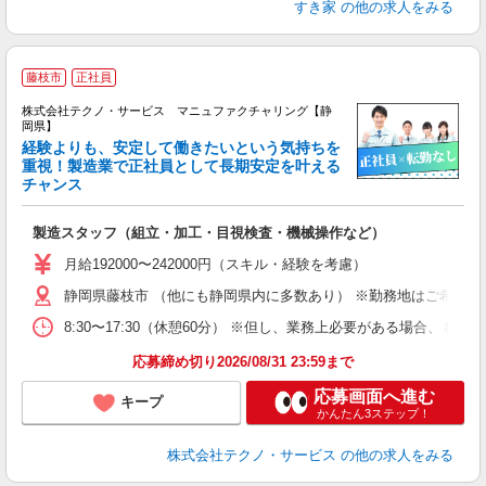
すき家
の他の求人をみる
藤枝市
正社員
株式会社テクノ・サービス マニュファクチャリング【静
岡県】
経験よりも、安定して働きたいという気持ちを
重視！製造業で正社員として長期安定を叶える
チャンス
く
入
製造スタッフ（組立・加工・目視検査・機械操作など）
未
あ
月給192000〜242000円（スキル・経験を考慮）
遣
静岡県藤枝市 （他にも静岡県内に多数あり） ※勤務地はご希望を
8:30〜17:30（休憩60分） ※但し、業務上必要がある場合
応募締め切り2026/08/31 23:59まで
応募画面へ進む
キープ
かんたん3ステップ！
株式会社テクノ・サービス
の他の求人をみる