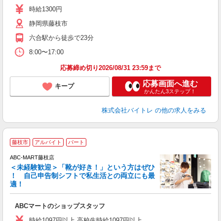
活
時給1300円
（
静岡県藤枝市
煙
週
六合駅から徒歩で23分
8:00〜17:00
応募締め切り2026/08/31 23:59まで
応募画面へ進む
キープ
かんたん3ステップ！
株式会社バイトレ
の他の求人をみる
藤枝市
アルバイト
パート
ABC-MART藤枝店
＜未経験歓迎＞「靴が好き！」という方はぜひ
！ 自己申告制シフトで私生活との両立にも最
適！
き
ABCマートのショップスタッフ
未
与
時給1097円以上 高校生時給1097円以上