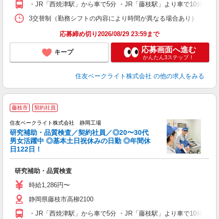
・JR「西焼津駅」から車で5分 ・JR「藤枝駅」より車で10分
3交替制（勤務シフトの内容により時間が異なる場合あり） 【1部】8:00
応募締め切り2026/08/29 23:59まで
応募画面へ進む
キープ
かんたん3ステップ！
住友ベークライト株式会社
の他の求人をみる
藤枝市
契約社員
住友ベークライト株式会社 静岡工場
研究補助・品質検査／契約社員／◎20〜30代
男女活躍中 ◎基本土日祝休みの日勤 ◎年間休
日122日！
昇
研究補助・品質検査
入
格
時給1,286円〜
り
静岡県藤枝市高柳2100
り
保
・JR「西焼津駅」から車で5分 ・JR「藤枝駅」より車で10分