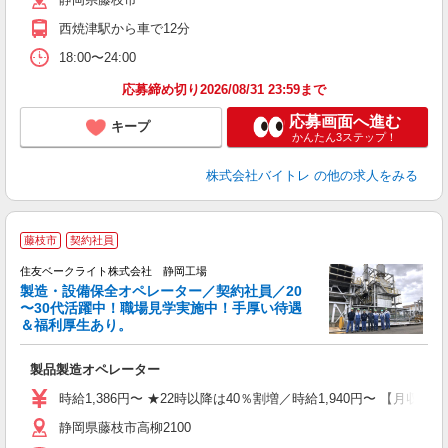
煙
週
西焼津駅から車で12分
18:00〜24:00
応募締め切り2026/08/31 23:59まで
応募画面へ進む
キープ
かんたん3ステップ！
株式会社バイトレ
の他の求人をみる
＼
藤枝市
契約社員
住友ベークライト株式会社 静岡工場
製造・設備保全オペレーター／契約社員／20
〜30代活躍中！職場見学実施中！手厚い待遇
＆福利厚生あり。
ま
製品製造オペレーター
未
時給1,386円〜 ★22時以降は40％割増／時給1,940円〜 【月収例
静岡県藤枝市高柳2100