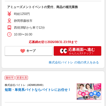
い
アミューズメントイベントの受付、商品の補充業務
即
活
時給1250円
（
静岡県藤枝市
煙
週
西焼津駅から車で12分
10:00〜16:00
応募締め切り2026/08/31 23:59まで
応募画面へ進む
キープ
かんたん3ステップ！
株式会社バイトレ
の他の求人をみる
藤枝市
派遣社員
ィ
株式会社バイトレ（ADM818949）
短期・単発系バイトならバイトレにお任せ！
い