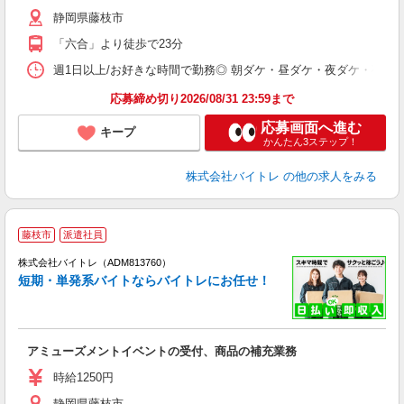
（
静岡県藤枝市
短
K
「六合」より徒歩で23分
日
髪
週1日以上/お好きな時間で勤務◎ 朝ダケ・昼ダケ・夜ダケ・夜勤など、 ご自
応募締め切り2026/08/31 23:59まで
応募画面へ進む
キープ
かんたん3ステップ！
株式会社バイトレ
の他の求人をみる
藤枝市
派遣社員
ィ
株式会社バイトレ（ADM813760）
短期・単発系バイトならバイトレにお任せ！
い
アミューズメントイベントの受付、商品の補充業務
即
活
時給1250円
（
静岡県藤枝市