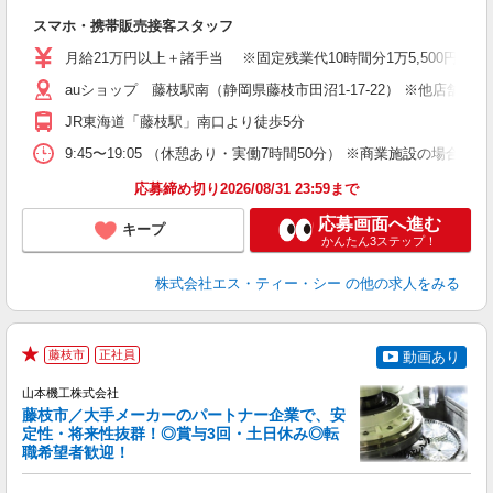
間
スマホ・携帯販売接客スタッフ
昇
月給21万円以上＋諸手当 ※固定残業代10時間分1万5,500円含む
auショップ 藤枝駅南（静岡県藤枝市田沼1-17-22） ※他店舗
修
JR東海道「藤枝駅」南口より徒歩5分
9:45〜19:05 （休憩あり・実働7時間50分） ※商業施設の場合、12
応募締め切り2026/08/31 23:59まで
応募画面へ進む
キープ
かんたん3ステップ！
株式会社エス・ティー・シー
の他の求人をみる
藤枝市
正社員
動画あり
★
山本機工株式会社
藤枝市／大手メーカーのパートナー企業で、安
定性・将来性抜群！◎賞与3回・土日休み◎転
職希望者歓迎！
今