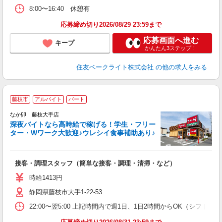
8:00〜16:40 休憩有
応募締め切り2026/08/29 23:59まで
応募画面へ進む
キープ
かんたん3ステップ！
住友ベークライト株式会社
の他の求人をみる
藤枝市
アルバイト
パート
ん
なか卯 藤枝大手店
深夜バイトなら高時給で稼げる！学生・フリー
ター・Wワーク大歓迎♪ウレシイ食事補助あり♪
助
と
接客・調理スタッフ（簡単な接客・調理・清掃・など）
未
日
時給1413円
K
静岡県藤枝市大手1-22-53
い
22:00〜翌5:00 上記時間内で週1日、1日2時間からOK（シフト