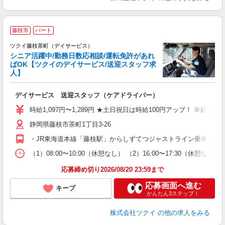
藤枝市
パート
ツクイ藤枝茶町（デイサービス）
シニア活躍中/勤務日数応相談/運転免許があれ
ばOK【ツクイのデイサービス/送迎スタッフ求
人】
各
デイサービス 送迎スタッフ（ケアドライバー）
入
り
時給1,097円〜1,289円 ★土日祝日は時給100円アップ！ ※給
リ
静岡県藤枝市茶町1丁目3-26
ー
O
・JR東海道本線「藤枝駅」からしずてつジャストライン乗車、「鬼岩
な
（1）08:00〜10:00（休憩なし） （2）16:00〜17:30（
髪
応募締め切り2026/08/20 23:59まで
応募画面へ進む
キープ
かんたん3ステップ！
株式会社ツクイ
の他の求人をみる