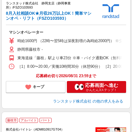
ランスタッド株式会社 静岡支店（静岡事業
所）/FSZO103593
く
8月入社相談OK★月収26万以上OK！簡単マシ
代
ンオペ・リフト（FSZO103593）
ラ
マシンオペレーター
ミ
日
時給1600円 （22時〜翌5時は深夜割増の為時給2000円） ※交
静岡県藤枝市 ‐
東海道線「藤枝」駅より車23分 ※車・バイク通勤OK（無料P完備
［1］8:00〜20:00／実働10時間30分（休憩90分） ［2］20
応募締め切り2026/08/31 23:59まで
応募画面へ進む
キープ
かんたん3ステップ！
ランスタッド株式会社
の他の求人をみる
藤枝市
アルバイト
パート
株式会社バイトレ（ADM810917GT04）