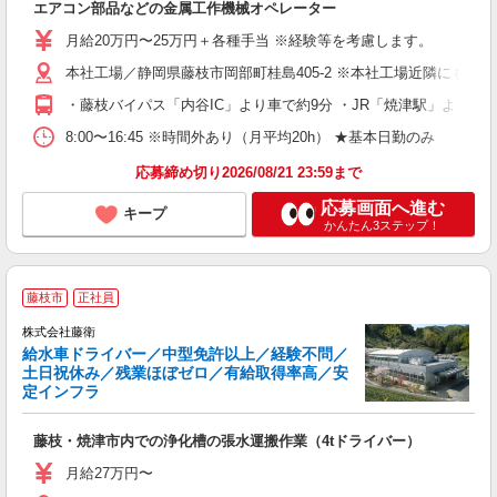
エアコン部品などの金属工作機械オペレーター
入
学
月給20万円〜25万円＋各種手当 ※経験等を考慮します。
の
転
本社工場／静岡県藤枝市岡部町桂島405-2 ※本社工場近隣にも工場あ
・藤枝バイパス「内谷IC」より車で約9分 ・JR「焼津駅」より車で
セ
8:00〜16:45 ※時間外あり（月平均20h） ★基本日勤のみ
り
応募締め切り2026/08/21 23:59まで
応募画面へ進む
キープ
かんたん3ステップ！
藤枝市
正社員
株式会社藤衛
給水車ドライバー／中型免許以上／経験不問／
土日祝休み／残業ほぼゼロ／有給取得率高／安
定インフラ
日
藤枝・焼津市内での浄化槽の張水運搬作業（4tドライバー）
入
勤
月給27万円〜