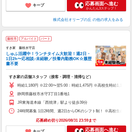
応募画面へ進む
キープ
かんたん3ステップ！
株式会社オリーブの丘
の他の求人をみる
≪
藤枝市
アルバイト
パート
すき家 藤枝水守店
しゅふ活躍中！ランチタイム大歓迎！週2日・
安
1日2h〜応相談♪未経験／扶養内勤務OK☆履歴
書不要
の
すき家の店舗スタッフ（接客・調理・清掃など）
履
タ
時給1,180円 ※22:00〜翌5:00：時給1,475円 ※高校生時給1,130
（
静岡県藤枝市水守3丁目1番地1
夜
事
JR東海道本線「西焼津」駅より徒歩39分
24時間募集 1日2時間、週2日からOKのシフト制！ ※高校生のシ
応募締め切り2026/08/31 23:59まで
応募画面へ進む
キープ