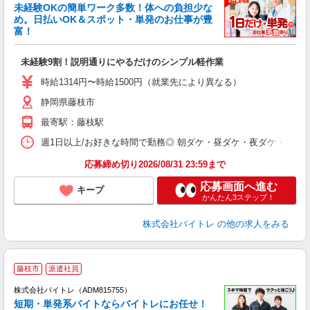
未経験OKの簡単ワーク多数！体への負担少な
め。日払いOK＆スポット・単発のお仕事が豊
富！
ス
ロ
未経験9割！説明通りにやるだけのシンプル軽作業
即
活
時給1314円〜時給1500円（就業先により異なる）
（
静岡県藤枝市
短
K
最寄駅：藤枝駅
日
髪
週1日以上/お好きな時間で勤務◎ 朝ダケ・昼ダケ・夜ダケ・夜勤など、 ご自
応募締め切り2026/08/31 23:59まで
応募画面へ進む
キープ
かんたん3ステップ！
株式会社バイトレ
の他の求人をみる
藤枝市
派遣社員
ィ
株式会社バイトレ（ADM815755）
短期・単発系バイトならバイトレにお任せ！