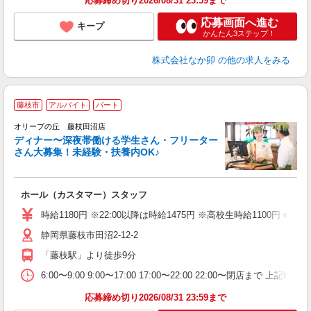
応募締め切り2026/08/31 23:59まで
応募画面へ進む
キープ
かんたん3ステップ！
株式会社なか卯
の他の求人をみる
藤枝市
アルバイト
パート
オリーブの丘 藤枝田沼店
ディナー〜深夜帯働ける学生さん・フリーター
さん大募集！未経験・扶養内OK♪
終
ホール（カスタマー）スタッフ
未
（
時給1180円 ※22:00以降は時給1475円 ※高校生時給1100円 ■
静岡県藤枝市田沼2-12-2
「藤枝駅」より徒歩9分
6:00〜9:00 9:00〜17:00 17:00〜22:00 22:
応募締め切り2026/08/31 23:59まで