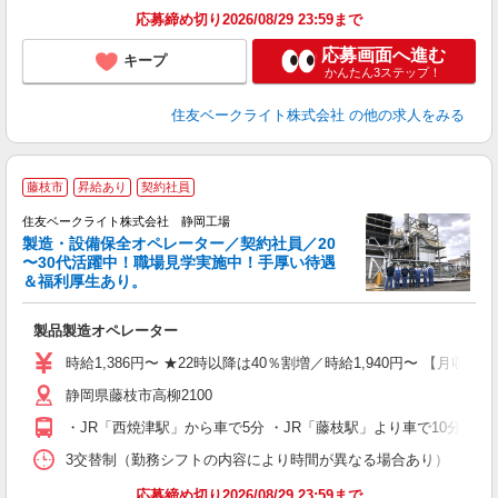
応募締め切り2026/08/29 23:59まで
応募画面へ進む
キープ
かんたん3ステップ！
住友ベークライト株式会社
の他の求人をみる
＼
藤枝市
昇給あり
契約社員
住友ベークライト株式会社 静岡工場
製造・設備保全オペレーター／契約社員／20
〜30代活躍中！職場見学実施中！手厚い待遇
＆福利厚生あり。
ま
製品製造オペレーター
未
時給1,386円〜 ★22時以降は40％割増／時給1,940円〜 【月収例
静岡県藤枝市高柳2100
・JR「西焼津駅」から車で5分 ・JR「藤枝駅」より車で10分
3交替制（勤務シフトの内容により時間が異なる場合あり） 【1部】8:00
応募締め切り2026/08/29 23:59まで