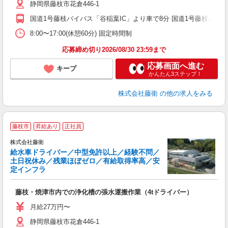
静岡県藤枝市花倉446-1
国道1号藤枝バイパス「谷稲葉IC」より車で8分 国道1号藤枝バイパ
8:00〜17:00(休憩60分) 固定時間制
応募締め切り2026/08/30 23:59まで
応募画面へ進む
キープ
かんたん3ステップ！
株式会社藤衛
の他の求人をみる
藤枝市
昇給あり
正社員
株式会社藤衛
給水車ドライバー／中型免許以上／経験不問／
土日祝休み／残業ほぼゼロ／有給取得率高／安
定インフラ
日
藤枝・焼津市内での浄化槽の張水運搬作業（4tドライバー）
入
勤
月給27万円〜
静岡県藤枝市花倉446-1