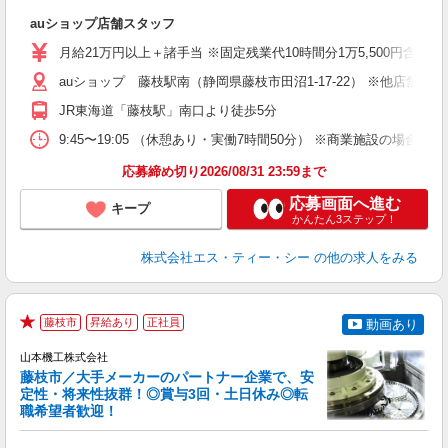
休
auショップ店舗スタッフ
入
ス
月給21万円以上＋諸手当 ※固定残業代10時間分1万5,500円含む。
auショップ 藤枝駅南（静岡県藤枝市田沼1-17-22） ※他店舗
修
JR東海道「藤枝駅」南口より徒歩5分
9:45〜19:05 （休憩あり・実働7時間50分） ※商業施設の場合、12
応募締め切り2026/08/31 23:59まで
応募画面へ進む
キープ
かんたん3ステップ！
株式会社エス・ティー・シー
の他の求人をみる
藤枝市
昇給あり
正社員
動画あり
★
山本機工株式会社
藤枝市／大手メーカーのパートナー企業で、安
定性・将来性抜群！◎賞与3回・土日休み◎転
職希望者歓迎！
今