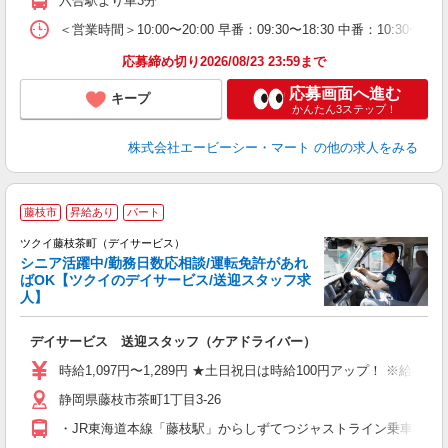
六合駅より車3分
＜営業時間＞10:00〜20:00 早番：09:30〜18:30 中番：
応募締め切り2026/08/23 23:59まで
応募画面へ進む
キープ
かんたん3ステップ！
株式会社エービーシー・マート
の他の求人をみる
藤枝市
昇給あり
パート
ツクイ藤枝茶町（デイサービス）
シニア活躍中/勤務日数応相談/運転免許があれ
ばOK【ツクイのデイサービス/送迎スタッフ求
人】
各
デイサービス 送迎スタッフ（ケアドライバー）
入
り
時給1,097円〜1,289円 ★土日祝日は時給100円アップ！ ※給
リ
静岡県藤枝市茶町1丁目3-26
ー
O
・JR東海道本線「藤枝駅」からしずてつジャストライン乗車、「鬼岩