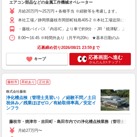
エアコン部品などの金属工作機械オペレーター
入
学
月給20万円〜25万円＋各種手当 ※経験等を考慮します。
の
転
本社工場／静岡県藤枝市岡部町桂島405-2 ※本社工場近隣にも工場あ
・藤枝バイパス「内谷IC」より車で約9分 ・JR「焼津駅」より車で
セ
8:00〜16:45 ※時間外あり（月平均20h） ★基本日勤のみ
り
応募締め切り2026/08/21 23:59まで
応募画面へ進む
キープ
かんたん3ステップ！
藤枝市
昇給あり
正社員
株式会社藤衛
浄化槽点検（管理士見習い）／経験不問／土日
祝休み／残業ほぼゼロ／有給取得率高／安定イ
ンフラ
日
り
藤枝市・焼津市・吉田町・島田市内での浄化槽点検業務（管理士見習い
入
勤
月給27万円〜