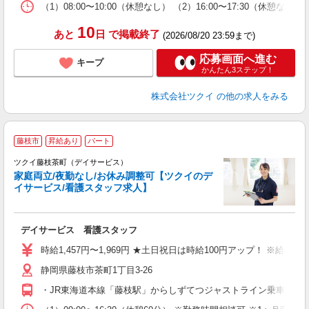
な
（1）08:00〜10:00（休憩なし） （2）16:00〜17:30（
髪
10
あと
日
で掲載終了
(2026/08/20 23:59まで)
応募画面へ進む
キープ
かんたん3ステップ！
株式会社ツクイ
の他の求人をみる
藤枝市
昇給あり
パート
ツクイ藤枝茶町（デイサービス）
家庭両立/夜勤なし/お休み調整可【ツクイのデ
イサービス/看護スタッフ求人】
各
デイサービス 看護スタッフ
入
り
時給1,457円〜1,969円 ★土日祝日は時給100円アップ！ ※給
リ
静岡県藤枝市茶町1丁目3-26
ー
O
・JR東海道本線「藤枝駅」からしずてつジャストライン乗車、「鬼岩
な