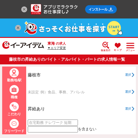
東海
の求人
▼エリア変更
藤枝市の昇給ありのバイト・アルバイト・パートの求人情報一覧
藤枝市
選択
勤務地/駅
未設定
例）食品、事務、アパレル
選択
職種
昇給あり
選択
こだわり
を含まない
フリーワード