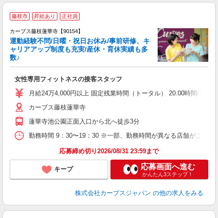
藤枝市
昇給あり
正社員
カーブス藤枝蓮華寺【90154】
運動経験不問/日曜・祝日お休み/事前研修、キ
ャリアアップ制度も充実/産休・育休実績も多
数♪
て
女性専用フィットネスの接客スタッフ
ボ
月給24万4,000円以上 固定残業時間（トータル） 20.00時間/月 残業代
カーブス藤枝蓮華寺
蓮華寺池公園正面入口から北へ徒歩3分
勤務時間 9：30〜19：30 ※一部、勤務時間が異なる店舗がございま
応募締め切り2026/08/31 23:59まで
応募画面へ進む
キープ
かんたん3ステップ！
株式会社カーブスジャパン
の他の求人をみる