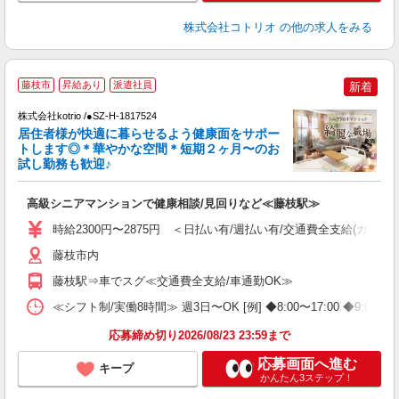
株式会社コトリオ
の他の求人をみる
藤枝市
昇給あり
派遣社員
新着
◎
株式会社kotrio /●SZ-H-1817524
女
居住者様が快適に暮らせるよう健康面をサポー
ド
トします◎＊華やかな空間＊短期２ヶ月〜のお
活
試し勤務も歓迎♪
ル
自
高級シニアマンションで健康相談/見回りなど≪藤枝駅≫
役
時給2300円〜2875円 ＜日払い有/週払い有/交通費全支給(ガソリ
藤枝市内
藤枝駅⇒車でスグ≪交通費全支給/車通勤OK≫
≪シフト制/実働8時間≫ 週3日〜OK [例] ◆8:00〜17:00
応募締め切り2026/08/23 23:59まで
応募画面へ進む
キープ
かんたん3ステップ！