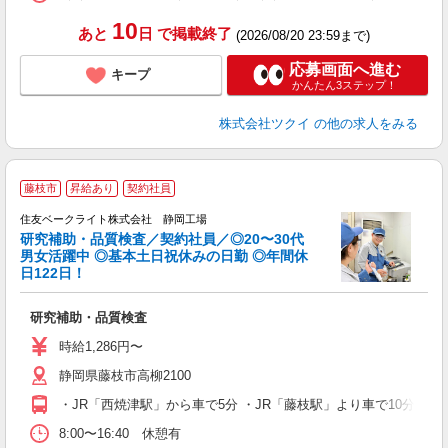
髪
10
あと
日
で掲載終了
(2026/08/20 23:59まで)
応募画面へ進む
キープ
かんたん3ステップ！
株式会社ツクイ
の他の求人をみる
藤枝市
昇給あり
契約社員
住友ベークライト株式会社 静岡工場
研究補助・品質検査／契約社員／◎20〜30代
男女活躍中 ◎基本土日祝休みの日勤 ◎年間休
日122日！
昇
研究補助・品質検査
入
格
時給1,286円〜
り
静岡県藤枝市高柳2100
り
保
・JR「西焼津駅」から車で5分 ・JR「藤枝駅」より車で10分
8:00〜16:40 休憩有