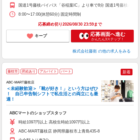
国道1号藤枝バイパス「谷稲葉IC」より車で8分 国道1号藤枝バイパ
8:00〜17:00(休憩60分) 固定時間制
応募締め切り2026/08/30 23:59まで
応募画面へ進む
キープ
かんたん3ステップ！
株式会社藤衛
の他の求人をみる
藤枝市
昇給あり
アルバイト
パート
新着
ABC-MART藤枝店
＜未経験歓迎＞「靴が好き！」という方はぜひ
！ 自己申告制シフトで私生活との両立にも最
適！
き
ABCマートのショップスタッフ
未
与
時給1097円以上 高校生時給1097円以上
企
O
ABC-MART藤枝店 静岡県藤枝市上青島435-8