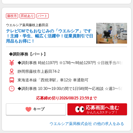
藤枝市
昇給あり
パート
ウエルシア薬局藤枝上藪田店
テレビCMでもおなじみの「ウエルシア」です
！主婦・学生、幅広く活躍中！従業員割引で日
用品もお得に！
プ
◆調剤事務【パート】
ボ
の
◆調剤事務 時給1197円 ※17時〜/時給1297円 ☆日祝手当/時
り
静岡県藤枝市上藪田74-2
東海道本線「西焼津駅」車12分 車通勤可
◆調剤事務 10:30〜19:00の間で1日5時間〜応相談 ☆週3〜5
応募締め切り2026/08/25 23:59まで
応募画面へ進む
キープ
かんたん3ステップ！
ウエルシア薬局株式会社
の他の求人をみる