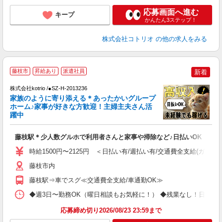
応募画面へ進む
キープ
かんたん3ステップ！
株式会社コトリオ
の他の求人をみる
2
藤枝市
昇給あり
派遣社員
新着
株式会社kotrio /●SZ-H-2013236
女
家族のように寄り添える＊あったかいグループ
ド
ホーム♪家事が好きな方歓迎！主婦主夫さん活
活
躍中
ル
自
藤枝駅＊少人数グルホで利用者さんと家事や掃除など♪日払いOK
役
時給1500円〜2125円 ＜日払い有/週払い有/交通費全支給(ガソリ
藤枝市内
藤枝駅⇒車でスグ≪交通費全支給/車通勤OK≫
◆週3日〜勤務OK（曜日相談もお気軽に！） ◆残業なし！日勤のみの勤務もOK 
応募締め切り2026/08/23 23:59まで