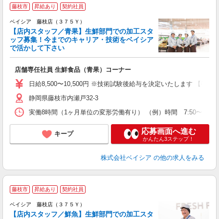
藤枝市
昇給あり
契約社員
ベイシア 藤枝店（３７５Ｙ）
【店内スタッフ／青果】生鮮部門での加工スタ
ッフ募集！今までのキャリア・技術をベイシア
を
で活かして下さい
ボ
店舗専任社員 生鮮食品（青果）コーナー
日給8,500〜10,500円 ※技術試験後給与を決定いたします 【手
静岡県藤枝市内瀬戸32-3
実働8時間（1ヶ月単位の変形労働有り） （例）時間 7:50〜17:1
応募画面へ進む
キープ
かんたん3ステップ！
株式会社ベイシア
の他の求人をみる
藤枝市
昇給あり
契約社員
ベイシア 藤枝店（３７５Ｙ）
【店内スタッフ／鮮魚】生鮮部門での加工スタ