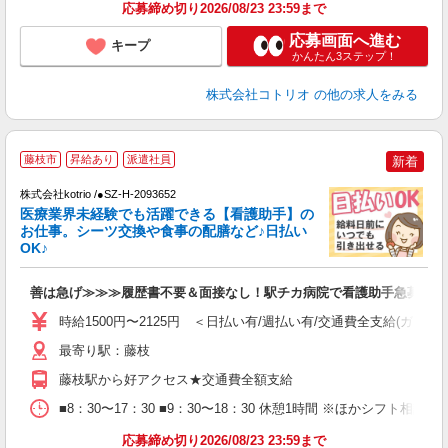
応募締め切り2026/08/23 23:59まで
応募画面へ進む
キープ
かんたん3ステップ！
株式会社コトリオ
の他の求人をみる
藤枝市
昇給あり
派遣社員
新着
株式会社kotrio /●SZ-H-2093652
女
医療業界未経験でも活躍できる【看護助手】の
ド
お仕事。シーツ交換や食事の配膳など♪日払い
活
OK♪
ル
自
善は急げ≫≫≫履歴書不要＆面接なし！駅チカ病院で看護助手急募
役
時給1500円〜2125円 ＜日払い有/週払い有/交通費全支給(ガソリ
最寄り駅：藤枝
藤枝駅から好アクセス★交通費全額支給
■8：30〜17：30 ■9：30〜18：30 休憩1時間 ※ほかシフト相談
応募締め切り2026/08/23 23:59まで