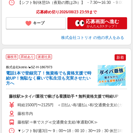
【シフト制/休憩1h（夜勤の際は2h）】 ・7:30〜16:30 ・9:00〜1
応募締め切り2026/08/23 23:59まで
応募画面へ進む
キープ
かんたん3ステップ！
株式会社コトリオ
の他の求人をみる
藤枝市
昇給あり
派遣社員
新着
給
株式会社kotrio /●SZ-H-1867973
更
電話1本で登録完了！無資格でも資格支援で時
給UP！無駄なく稼いで私生活も充実させたい
女
方へ
ド
活
藤枝駅≫タイパ重視で稼げる看護助手＊無料資格支援で時給UP
ル
自
時給1500円〜2125円 ＜日払い有/週払い有/交通費全支給(ガソリ
役
藤枝市内
藤枝駅⇒車でスグ≪交通費全支給/車通勤OK≫
▼シフト制/週3日〜 9：00〜18：00 10：30〜19：30 休憩1時