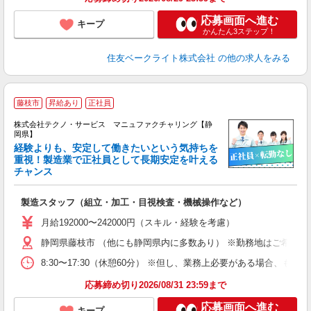
応募画面へ進む
キープ
かんたん3ステップ！
住友ベークライト株式会社
の他の求人をみる
藤枝市
昇給あり
正社員
株式会社テクノ・サービス マニュファクチャリング【静
岡県】
経験よりも、安定して働きたいという気持ちを
重視！製造業で正社員として長期安定を叶える
チャンス
く
入
製造スタッフ（組立・加工・目視検査・機械操作など）
未
あ
月給192000〜242000円（スキル・経験を考慮）
遣
静岡県藤枝市 （他にも静岡県内に多数あり） ※勤務地はご希望を
8:30〜17:30（休憩60分） ※但し、業務上必要がある場合
応募締め切り2026/08/31 23:59まで
応募画面へ進む
キープ