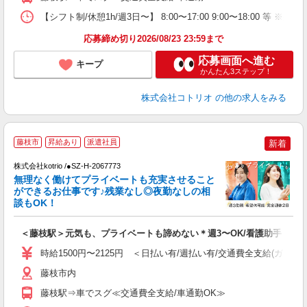
【シフト制/休憩1h/週3日〜】 8:00〜17:00 9:00〜18:00 等 ※残業
応募締め切り2026/08/23 23:59まで
応募画面へ進む
キープ
かんたん3ステップ！
株式会社コトリオ
の他の求人をみる
藤枝市
昇給あり
派遣社員
新着
日
株式会社kotrio /●SZ-H-2067773
女
無理なく働けてプライベートも充実させること
ド
ができるお仕事です♪残業なし◎夜勤なしの相
活
談もOK！
ル
自
＜藤枝駅＞元気も、プライベートも諦めない＊週3〜OK/看護助手
役
時給1500円〜2125円 ＜日払い有/週払い有/交通費全支給(ガソリ
藤枝市内
藤枝駅⇒車でスグ≪交通費全支給/車通勤OK≫