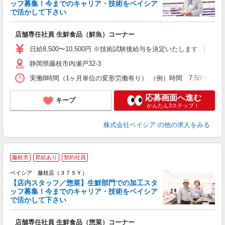
ッフ募集！今までのキャリア・技術をベイシア
を
で活かして下さい
ボ
店舗専任社員 生鮮食品（鮮魚）コーナー
日給8,500〜10,500円 ※技術試験後給与を決定いたします 【手
静岡県藤枝市内瀬戸32-3
実働8時間（1ヶ月単位の変形労働有り） （例）時間 7:50〜17:1
応募画面へ進む
キープ
かんたん3ステップ！
株式会社ベイシア
の他の求人をみる
藤枝市
昇給あり
契約社員
ベイシア 藤枝店（３７５Ｙ）
【店内スタッフ／惣菜】生鮮部門での加工スタ
ッフ募集！今までのキャリア・技術をベイシア
を
で活かして下さい
ボ
店舗専任社員 生鮮食品（惣菜）コーナー