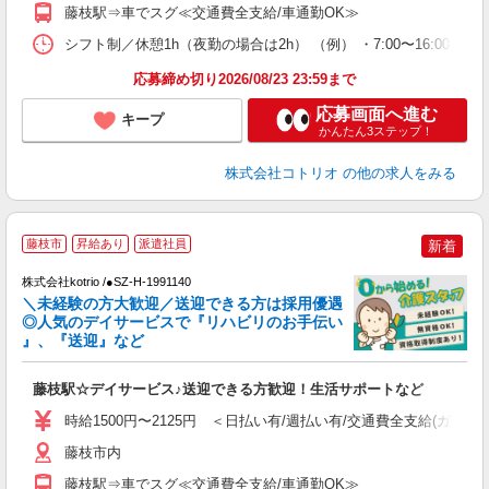
藤枝駅⇒車でスグ≪交通費全支給/車通勤OK≫
シフト制／休憩1h（夜勤の場合は2h） （例） ・7:00〜16:00 ・9:0
応募締め切り2026/08/23 23:59まで
応募画面へ進む
キープ
かんたん3ステップ！
株式会社コトリオ
の他の求人をみる
藤枝市
昇給あり
派遣社員
新着
♪
株式会社kotrio /●SZ-H-1991140
＼未経験の方大歓迎／送迎できる方は採用優遇
女
◎人気のデイサービスで『リハビリのお手伝い
ド
』、『送迎』など
活
ル
藤枝駅☆デイサービス♪送迎できる方歓迎！生活サポートなど
自
時給1500円〜2125円 ＜日払い有/週払い有/交通費全支給(ガソリ
役
藤枝市内
藤枝駅⇒車でスグ≪交通費全支給/車通勤OK≫