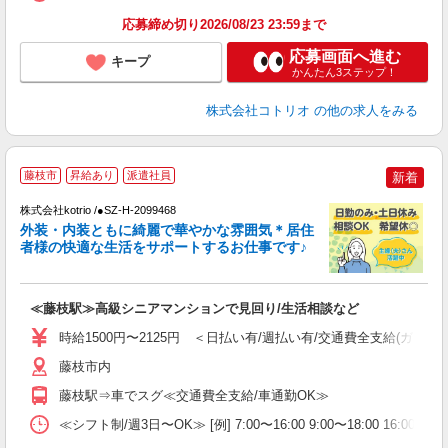
応募締め切り2026/08/23 23:59まで
応募画面へ進む
キープ
かんたん3ステップ！
株式会社コトリオ
の他の求人をみる
藤枝市
昇給あり
派遣社員
新着
株式会社kotrio /●SZ-H-2099468
女
外装・内装ともに綺麗で華やかな雰囲気＊居住
ド
者様の快適な生活をサポートするお仕事です♪
活
ル
自
≪藤枝駅≫高級シニアマンションで見回り/生活相談など
役
時給1500円〜2125円 ＜日払い有/週払い有/交通費全支給(ガソリ
藤枝市内
藤枝駅⇒車でスグ≪交通費全支給/車通勤OK≫
≪シフト制/週3日〜OK≫ [例] 7:00〜16:00 9:00〜18:00 16:0