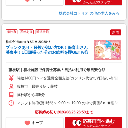
かんたん3ステップ！
株式会社コトリオ
の他の求人をみる
こ
藤枝市
昇給あり
派遣社員
新着
日
株式会社kotrio /●SZ-H-2008843
女
ブランクあり・経験が浅い方OK！保育士さん
ド
募集中！1日頑張った分のお給料を即GETも◎
活
ル
自
藤枝駅｜福祉施設で保育士募集＊日払い利用で毎日安心◎
役
時給1400円〜＜交通費全額支給(ガソリン代含む)/日払い有/経験者
藤枝市｜最寄り駅：藤枝
藤枝駅から車5分
＜シフト制/休憩1時間＞ 9:00 〜 19:00 の中で実働8ｈ ◆週3〜5
応募締め切り2026/08/23 23:59まで
応募画面へ進む
キープ
かんたん3ステップ！