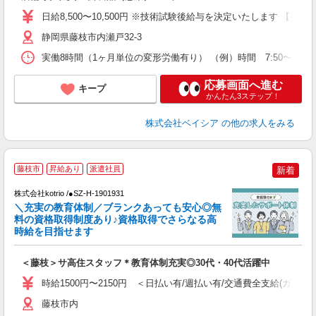
日給8,500〜10,500円 ※技術試験後給与を決定いたします 【手
静岡県藤枝市内瀬戸32-3
実働8時間（1ヶ月単位の変形労働有り） （例）時間 7:50〜17:1
応募画面へ進む
キープ
かんたん3ステップ！
株式会社ベイシア
の他の求人をみる
藤枝市
昇給あり
派遣社員
新着
株式会社kotrio /●SZ-H-1901931
女
＼充実の教育体制／ブランクあっても安心◎無
ド
料の資格取得制度あり♪資格取得でさらなる高
活
時給を目指せます
ル
自
＜藤枝＞サ高住スタッフ＊教育体制充実◎30代・40代活躍中
役
時給1500円〜2150円 ＜日払い有/週払い有/交通費全支給(ガソリ
藤枝市内