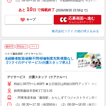
（1）09:00〜16:30（休憩60分） ※勤務時間相談可 ※1ヶ月変
髪
10
あと
日
で掲載終了
(2026/08/20 23:59まで)
応募画面へ進む
キープ
かんたん3ステップ！
株式会社ツクイ
の他の求人をみる
藤枝市
昇給あり
パート
ツクイ藤枝茶町（デイサービス）
未経験者歓迎/経験不問/研修制度充実/夜勤なし
【ツクイのデイサービス/介護スタッフ求人】
各
デイサービス 介護スタッフ（ケアクルー）
入
り
時給1,097円〜1,469円 ★土日祝日は時給100円アップ！ ※給
リ
静岡県藤枝市茶町1丁目3-26
ー
O
・JR東海道本線「藤枝駅」からしずてつジャストライン乗車、「鬼岩
な
（1）08:30〜17:30（休憩60分） （2）08:00〜18:00（休