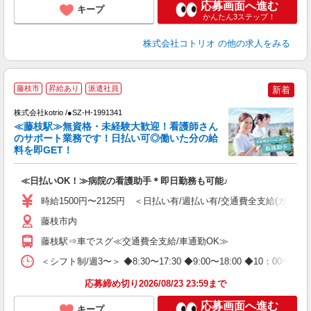
応募画面へ進む
キープ
かんたん3ステップ！
株式会社コトリオ
の他の求人をみる
藤枝市
昇給あり
派遣社員
新着
株式会社kotrio /●SZ-H-1991341
≪藤枝駅≫無資格・未経験大歓迎！看護師さん
女
のサポート業務です！日払い可◎働いた分の給
ド
料を即GET！
活
ル
≪日払いOK！≫病院の看護助手＊即日勤務も可能♪
自
時給1500円〜2125円 ＜日払い有/週払い有/交通費全支給(ガソリ
役
藤枝市内
藤枝駅⇒車でスグ≪交通費全支給/車通勤OK≫
＜シフト制/週3〜＞ ◆8:30〜17:30 ◆9:00〜18:00 ◆10：00
応募締め切り2026/08/23 23:59まで
応募画面へ進む
キープ