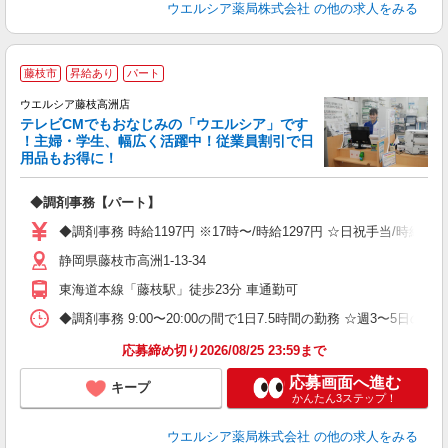
ウエルシア薬局株式会社
の他の求人をみる
藤枝市
昇給あり
パート
ウエルシア藤枝高洲店
テレビCMでもおなじみの「ウエルシア」です
！主婦・学生、幅広く活躍中！従業員割引で日
用品もお得に！
プ
◆調剤事務【パート】
ボ
の
◆調剤事務 時給1197円 ※17時〜/時給1297円 ☆日祝手当/時
り
静岡県藤枝市高洲1-13-34
東海道本線「藤枝駅」徒歩23分 車通勤可
◆調剤事務 9:00〜20:00の間で1日7.5時間の勤務 ☆週3〜5
応募締め切り2026/08/25 23:59まで
応募画面へ進む
キープ
かんたん3ステップ！
ウエルシア薬局株式会社
の他の求人をみる