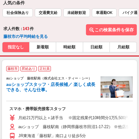
人気の条件
社会保険あり
交通費支給
未経験歓迎
車通勤OK
バイク通
求人件数 :
143
件
この検索条件を保存
藤枝市の平均時給を見る
指定なし
新着順
時給順
日給順
月給順
藤枝市
昇給あり
正社員
auショップ 藤枝駅南（株式会社エス・ティー・シー）
auショップスタッフ・店長候補／ 楽しく成長
できる、そんな仕事。
間
スマホ・携帯販売接客スタッフ
昇
月給21万円以上＋諸手当 ※固定残業代10時間分1万5,500円含む
auショップ 藤枝駅南（静岡県藤枝市田沼1-17-22） ※他店舗
修
JR東海道「藤枝駅」南口より徒歩5分