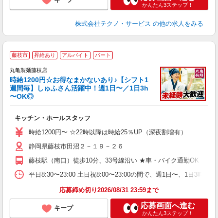
かんたん3ステップ！
株式会社テクノ・サービス
の他の求人をみる
藤枝市
昇給あり
アルバイト
パート
丸亀製麺藤枝店
時給1200円☆お得なまかないあり♪【シフト1
週間毎】しゅふさん活躍中！週1日〜／1日3h
〜OK◎
ル
キッチン・ホールスタッフ
入
者
時給1200円〜 ☆22時以降は時給25％UP（深夜割増有）
歓
静岡県藤枝市田沼２－１９－２６
～
り
藤枝駅（南口）徒歩10分、33号線沿い ★車・バイク通勤OK！
K
シ
平日8:30〜23:00 土日祝8:00〜23:00の間で、週1日
夕
応募締め切り2026/08/31 23:59まで
応募画面へ進む
キープ
かんたん3ステップ！