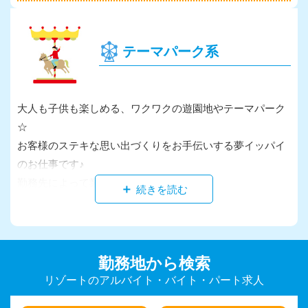
張りな方には、レストランやレンタルショップなどの室内
業務がオススメ♪同年代で同じ趣味を持つ人たちと働けるか
ら、あっという間に仲も深まるはず。
テーマパーク系
ゲレンデを離れてからも、ずっと付き合える大事な仲間に
出会うチャンスです！
大人も子供も楽しめる、ワクワクの遊園地やテーマパーク
☆
お客様のステキな思い出づくりをお手伝いする夢イッパイ
のお仕事です♪
勤務先によって業務内容は様々。
アトラクションの点検・行列整備などお客様の安全を守る
お仕事のほか、キャラクターやカワイイ動物の“着ぐる
み”を着て子ども達と触れ合うお仕事もありますよ。
人気ヒーローに扮装した瞬間、いつもと違う“私”に大変
勤務地から検索
身！
リゾートのアルバイト・バイト・パート求人
非日常的な空間で働くからこそ、今まで気付かなかった自