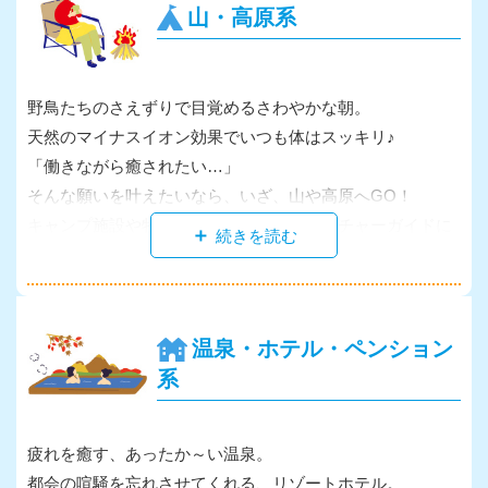
山・高原系
そんな楽しいお仕事だから、リピーターも増加中☆今年は
あなたもチャレンジしてみませんか？
野鳥たちのさえずりで目覚めるさわやかな朝。
天然のマイナスイオン効果でいつも体はスッキリ♪
「働きながら癒されたい…」
そんな願いを叶えたいなら、いざ、山や高原へGO！
キャンプ施設や牧場の運営サポート、ネイチャーガイドに
インストラクター、今流行の農業などなど、未経験でもチ
ャレンジできる人気のお仕事がいっぱい！空き時間には仲
間とバーベキューを楽しんだり、釣りやクライミングに出
掛けたり、憧れのアウトドアライフを満喫☆しっかり稼い
温泉・ホテル・ペンション
でトコトン遊ぶ。
系
これぞ正に、リゾートバイトの王道スタイルです！
疲れを癒す、あったか～い温泉。
都会の喧騒を忘れさせてくれる、リゾートホテル。