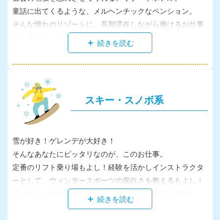
童話に出てくるような、メルヘンチックなペンション。
そんな憧れのリゾートに、長期滞在しながら働けるお仕事
があるって、知ってました？
1日頑張ったあとは、ゆったり入れる大きなお風呂で汗を流
し、海の幸・山の幸を使った美味しいまかないに舌鼓♪
休日は大好きなレジャーや温泉でリフレッシュ☆滞在期間
中のあなたの生活が、きっと充実したものになるはずで
スキー・スノボ系
す。
魅力いっぱい、毎年大人気のお仕事を、早速チェック！
雪が好き！ゲレンデが大好き！
そんなあなたにピッタリなのが、このお仕事。
定番のリフト乗り場もよし！経験を活かしインストラクタ
ーとして、ウィンタースポーツの面白さを教えるもよし！
広いゲレンデの中には、お仕事がいっぱいあるんです。
「寒いところは苦手…でもスキー場で働きたい」なんて欲