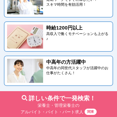
スキマ時間を有効活用！
時給1200円以上
高収入で働くモチベーションも上がる
♪
中高年の方活躍中
中高年の同世代スタッフが活躍中のお
仕事がたくさん！
詳しい条件で一発検索！
栄養士・管理栄養士の
関東
アルバイト・バイト・パート求人