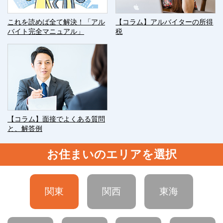
これを読めば全て解決！「アル
【コラム】アルバイターの所得
バイト完全マニュアル」
税
【コラム】面接でよくある質問
と、解答例
お住まいのエリアを選択
関東
関西
東海