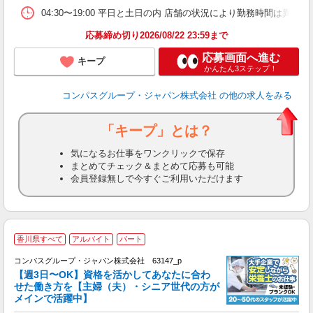
04:30〜19:00 平日と土日の内 店舗の状況により勤務時間は異なり
応募締め切り2026/08/22 23:59まで
応募画面へ進む
キープ
かんたん3ステップ！
コンパスグループ・ジャパン株式会社
の他の求人をみる
「キープ」とは？
気になるお仕事をワンクリックで保存
まとめてチェック＆まとめて応募も可能
会員登録無しで今すぐご利用いただけます
香川県すべて
アルバイト
パート
コンパスグループ・ジャパン株式会社 63147_p
く
【週3日〜OK】資格を活かしてあなたに合わ
せた働き方を【主婦（夫）・シニア世代の方が
メインで活躍中】