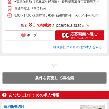
■吉原保育所（私立認可保育園） 香川県善通寺市吉原町31737 
昼
善通寺駅より車で15分
8:00〜17:00 休憩時間：60分 勤務時間外：あり／月平均5時間
8
あと
日
で掲載終了
(2026/08/18 23:59まで)
応募画面へ進む
キープ
かんたん3ステップ！
株式会社アスカ
の他の求人をみる
1／1
条件を変更して再検索
あなたにおすすめの求人情報
個別指導講師