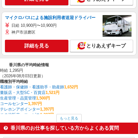
マイクロバスによる施設利用者送迎ドライバー
日給 10,900円〜10,900円
神戸市須磨区
詳細を見る
とりあえずキープ
香川県の平均時給情報
時給 1,295円
（2026年08月03日更新）
職種別平均時給
看護師・保健師・看護助手・助産師
1,652円
量販店・大型SC・百貨店
1,521円
生産管理・品質管理
1,500円
コールセンター
1,397円
テレホンアポインター
1,397円
その他販売・サービス
1,387円
もっと見る
家電・携帯販売
1,365円
その他介護・福祉
1,352円
香川県のお仕事を探している方からよくある質問
作業療法士・理学療法士・言語聴覚士・視能訓練士
1,347円
介護職・ヘルパー
1,341円