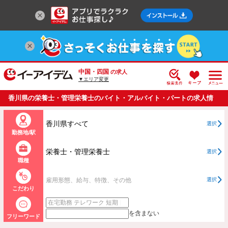
中国・四国
の求人
▼エリア変更
香川県の栄養士・管理栄養士のバイト・アルバイト・パートの求人情
報一覧
香川県すべて
選択
勤務地/駅
栄養士・管理栄養士
選択
職種
雇用形態、給与、特徴、その他
選択
こだわり
を含まない
フリーワード