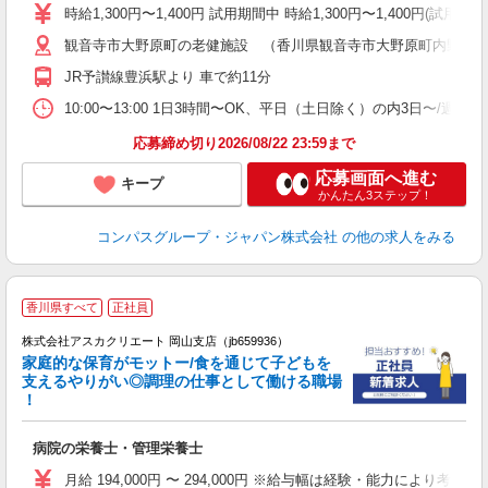
歓
時給1,300円〜1,400円 試用期間中 時給1,300円〜1,400円
～
観音寺市大野原町の老健施設 （香川県観音寺市大野原町内野々394
用
2
JR予讃線豊浜駅より 車で約11分
内
業
10:00〜13:00 1日3時間〜OK、平日（土日除く）の内3日〜/週
応募締め切り2026/08/22 23:59まで
応募画面へ進む
キープ
かんたん3ステップ！
コンパスグループ・ジャパン株式会社
の他の求人をみる
香川県すべて
正社員
株式会社アスカクリエート 岡山支店（jb659936）
家庭的な保育がモットー/食を通じて子どもを
支えるやりがい◎調理の仕事として働ける職場
！
面
病院の栄養士・管理栄養士
入
不
月給 194,000円 〜 294,000円 ※給与幅は経験・能力により考慮 賞与