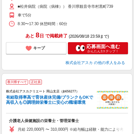
所
■松井病院（病院（病棟）） 香川県観音寺市村黒町739
各
車で5分
8:30〜17:30 休憩時間：60分
8
あと
日
で掲載終了
(2026/08/18 23:59まで)
応募画面へ進む
キープ
かんたん3ステップ！
株式会社アスカ
の他の求人をみる
香川県すべて
正社員
株式会社アスカクリエート 岡山支店（jb656277）
有給取得率高で育休産休完備/ブランクもOKで
高収入も◎調理師栄養士に安心の職場環境
面
介護老人保健施設の栄養士・管理栄養士
入
不
月給 220,000円 〜 310,000円 ※給与幅は経験・能力により考慮 賞
結