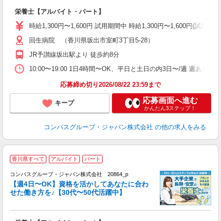
大
栄養士【アルバイト・パート】
入
歓
時給1,300円〜1,600円 試用期間中 時給1,300円〜1,600円
～
回生病院 （香川県坂出市室町3丁目5-28）
用
2
JR予讃線坂出駅より 徒歩約8分
内
W
10:00〜19:00 1日4時間〜OK、平日と土日の内3日〜/週 週あた
応募締め切り2026/08/22 23:59まで
応募画面へ進む
キープ
かんたん3ステップ！
コンパスグループ・ジャパン株式会社
の他の求人をみる
香川県すべて
アルバイト
パート
コンパスグループ・ジャパン株式会社 20864_p
く
【週4日〜OK】資格を活かしてあなたに合わ
せた働き方を♪【30代〜50代活躍中】
大