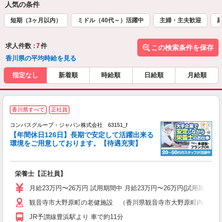
人気の条件
短期（3ヶ月以内）
ミドル（40代～）活躍中
主婦・主夫歓迎
求人件数 :
7
件
この検索条件を保存
香川県の平均時給を見る
指定なし
新着順
時給順
日給順
月給順
香川県すべて
正社員
コンパスグループ・ジャパン株式会社 63151_f
【年間休日126日】長期で安定して活躍出来る
環境をご用意しております。【待遇充実】
従
入
卒
栄養士【正社員】
ミ
あ
月給23万円〜26万円 試用期間中 月給23万円〜26万円(試用期
休
観音寺市大野原町の老健施設 （香川県観音寺市大野原町内野々394
K
JR予讃線豊浜駅より 車で約11分