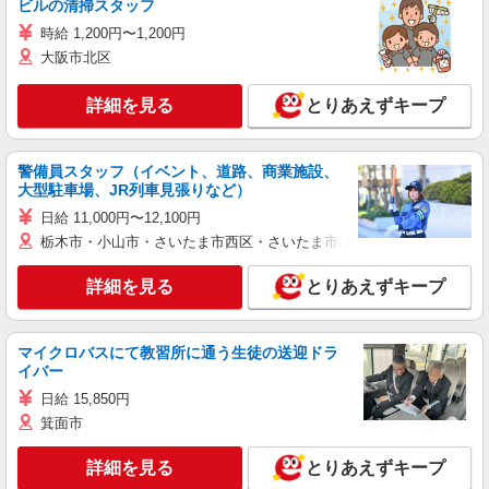
ビルの清掃スタッフ
時給 1,200円〜1,200円
大阪市北区
詳細を見る
とりあえずキープ
警備員スタッフ（イベント、道路、商業施設、
大型駐車場、JR列車見張りなど）
日給 11,000円〜12,100円
栃木市・小山市・さいたま市西区・さいたま市岩槻区・久喜市・蓮田
詳細を見る
とりあえずキープ
マイクロバスにて教習所に通う生徒の送迎ドラ
イバー
日給 15,850円
箕面市
詳細を見る
とりあえずキープ