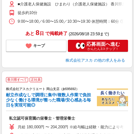
■介護老人保健施設 ひまわり（介護老人保健施設） 香川県東かがわ
支
徒歩約10分
9:00〜18:00／6:00〜15:00／10:30〜19:30 休憩時間
8
あと
日
で掲載終了
(2026/08/18 23:59まで)
応募画面へ進む
キープ
かんたん3ステップ！
株式会社アスカ
の他の求人をみる
香川県すべて
正社員
株式会社アスカクリエート 岡山支店（jb595692）
献立作成なしで調理に集中/複数人作業で負担
少なく働ける環境が整った職場/安心感ある毎
日を実現可能◎
面
私立認可保育園の栄養士・管理栄養士
入
不
月給 180,000円 〜 204,200円 ※給与幅は経験・能力により考慮 賞
あ