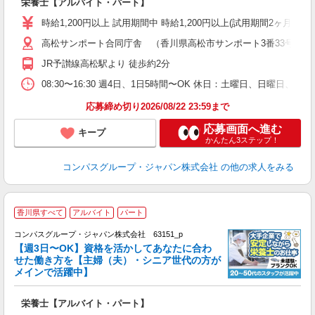
栄養士【アルバイト・パート】
入
歓
時給1,200円以上 試用期間中 時給1,200円以上(試用期間2ヶ月
～
高松サンポート合同庁舎 （香川県高松市サンポート3番33号）
用
禁
JR予讃線高松駅より 徒歩約2分
い
08:30〜16:30 週4日、1日5時間〜OK 休日：土曜日、日曜日、
応募締め切り2026/08/22 23:59まで
応募画面へ進む
キープ
かんたん3ステップ！
コンパスグループ・ジャパン株式会社
の他の求人をみる
香川県すべて
アルバイト
パート
コンパスグループ・ジャパン株式会社 63151_p
く
【週3日〜OK】資格を活かしてあなたに合わ
せた働き方を【主婦（夫）・シニア世代の方が
メインで活躍中】
大
栄養士【アルバイト・パート】
入