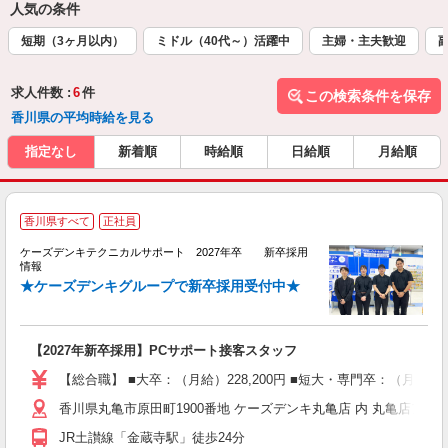
人気の条件
短期（3ヶ月以内）
ミドル（40代～）活躍中
主婦・主夫歓迎
求人件数 :
6
件
この検索条件を保存
香川県の平均時給を見る
指定なし
新着順
時給順
日給順
月給順
香川県すべて
正社員
ケーズデンキテクニカルサポート 2027年卒 新卒採用
情報
★ケーズデンキグループで新卒採用受付中★
体
【2027年新卒採用】PCサポート接客スタッフ
【総合職】 ■大卒：（月給）228,200円 ■短大・専門卒：（月給
香川県丸亀市原田町1900番地 ケーズデンキ丸亀店 内 丸亀店ア
JR土讃線「金蔵寺駅」徒歩24分