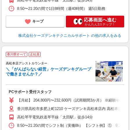
高松琴平電気鉄道琴平線「太田駅」徒歩14分
8:50〜21:20の間で1日8時間（週40時間） 週5日勤務
応募画面へ進む
キープ
かんたん3ステップ！
株式会社ケーズデンキテクニカルサポート
の他の求人をみる
香川県すべて
正社員
高松本店アシストカウンター
＼「がんばらない経営」ケーズデンキグループ
で働きませんか？／
の
社
PCサポート受付スタッフ
未
【月給】 204,800円〜232,600円（試用期間3か月） ※経
香川県高松市多肥上町1210 ケーズデンキ高松本店内 高松本店ア
高松琴平電気鉄道琴平線「太田駅」徒歩14分
8:50〜21:20の間でシフト制（実働8h） 【シフト例】 ① 9:20〜18