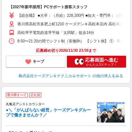
【2027年新卒採用】PCサポート接客スタッフ
【総合職】 ■大卒：（月給）228,200円 ■短大・専門卒：（月給
香川県高松市多肥上町1210 ケーズデンキ高松本店内 高松本店ア
高松琴平電気鉄道琴平線「太田駅」徒歩14分
8:50〜21:20の間でシフト制（実働8h） 【シフト例】 ① 9:20〜18
応募締め切り2026/11/30 23:59まで
応募画面へ進む
キープ
かんたん3ステップ！
株式会社ケーズデンキテクニカルサポート
の他の求人をみる
香川県すべて
正社員
丸亀店アシストカウンター
●＼「がんばらない経営」ケーズデンキグルー
プで働きませんか？／
の
社