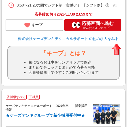
8:50〜21:20の間でシフト制（実働8h） 【シフト例】 ① 9:20〜18
応募締め切り2026/11/30 23:59まで
応募画面へ進む
キープ
かんたん3ステップ！
株式会社ケーズデンキテクニカルサポート
の他の求人をみる
「キープ」とは？
気になるお仕事をワンクリックで保存
まとめてチェック＆まとめて応募も可能
会員登録無しで今すぐご利用いただけます
香川県すべて
正社員
ケーズデンキテクニカルサポート 2027年卒 新卒採用
情報
★ケーズデンキグループで新卒採用受付中★
体