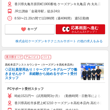
香川県丸亀市原田町1900番地 ケーズデンキ丸亀店 内 丸亀店アシ
JR土讃線「金蔵寺駅」徒歩24分
8:50〜21:20の間で1日8時間（週40時間） 週5日勤務
応募画面へ進む
キープ
かんたん3ステップ！
株式会社ケーズデンキテクニカルサポート
の他の求人をみる
香川県すべて
アルバイト
パート
ア
高松本店アシストカウンター（ケーズデンキ高松本店内）
◇正社員登用あり！ケーズデンキグループで働
きませんか？ 未経験から始めるサポート受付
スタッフ
た
PCサポート受付スタッフ
未
時給1521円〜（試用期間3か月） （勤務時間・日数等による） 
香川県高松市多肥上町1210 ケーズデンキ高松本店内 高松本店ア