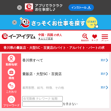
中国・四国
の求人
▼エリア変更
香川県の量販店・大型SC・百貨店のバイト・アルバイト・パートの求
人情報一覧
香川県すべて
選択
勤務地/駅
量販店・大型SC・百貨店
選択
職種
雇用形態、給与、特徴、その他
選択
こだわり
を含まない
フリーワード