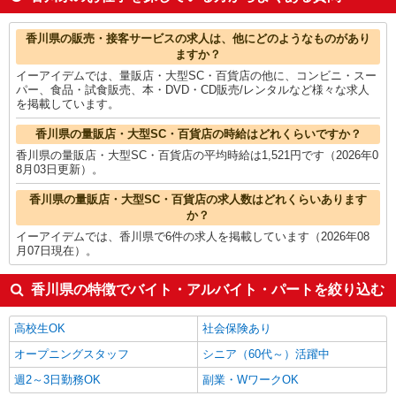
作業療法士・理学療法士・言語聴覚士・視能訓練士
1,347円
介護職・ヘルパー
1,341円
香川県の他の職種の平均時給を見る
香川県の販売・接客サービスの求人は、他にどのようなものがあり
ますか？
イーアイデムでは、量販店・大型SC・百貨店の他に、コンビニ・スー
パー、食品・試食販売、本・DVD・CD販売/レンタルなど様々な求人
を掲載しています。
香川県の量販店・大型SC・百貨店の時給はどれくらいですか？
香川県の量販店・大型SC・百貨店の平均時給は1,521円です（2026年0
8月03日更新）。
香川県の量販店・大型SC・百貨店の求人数はどれくらいあります
か？
イーアイデムでは、香川県で6件の求人を掲載しています（2026年08
月07日現在）。
香川県の特徴でバイト・アルバイト・パートを絞り込む
高校生OK
社会保険あり
オープニングスタッフ
シニア（60代～）活躍中
週2～3日勤務OK
副業・WワークOK