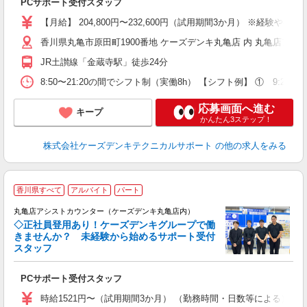
PCサポート受付スタッフ
未
給
【月給】 204,800円〜232,600円（試用期間3か月） ※経
香川県丸亀市原田町1900番地 ケーズデンキ丸亀店 内 丸亀店ア
JR土讃線「金蔵寺駅」徒歩24分
8:50〜21:20の間でシフト制（実働8h） 【シフト例】 ① 9:20〜18
応募画面へ進む
キープ
かんたん3ステップ！
株式会社ケーズデンキテクニカルサポート
の他の求人をみる
香川県すべて
アルバイト
パート
ア
丸亀店アシストカウンター（ケーズデンキ丸亀店内）
◇正社員登用あり！ケーズデンキグループで働
きませんか？ 未経験から始めるサポート受付
スタッフ
た
PCサポート受付スタッフ
未
給
時給1521円〜（試用期間3か月） （勤務時間・日数等による） 