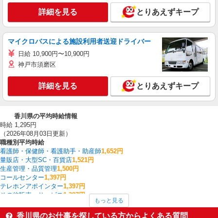
詳細を見る
とりあえずキープ
マイクロバスによる施設利用者送迎ドライバー
日給 10,900円〜10,900円
神戸市須磨区
詳細を見る
とりあえずキープ
香川県の平均時給情報
時給 1,295円
（2026年08月03日更新）
職種別平均時給
看護師・保健師・看護助手・助産師
1,652円
量販店・大型SC・百貨店
1,521円
生産管理・品質管理
1,500円
コールセンター
1,397円
テレホンアポインター
1,397円
その他販売・サービス
1,387円
もっと見る
家電・携帯販売
1,365円
その他介護・福祉
1,352円
香川県のお仕事を探している方からよくある質問