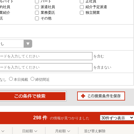
ルバイト
パート
正社員
約社員
派遣社員
紹介予定派遣
業紹介
業務委託
独立開業
託
その他
を含む
を含まない
なし
本日掲載
締切間近
この検索条件を保存
条件で検索
298 件
の情報が見つかりました
日給順
月給順
並び替え解除