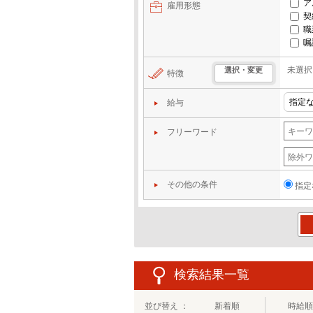
ア
雇用形態
契
職
嘱
未選択
選択・変更
特徴
給与
フリーワード
その他の条件
指定
この
検索結果一覧
並び替え ：
新着順
時給順