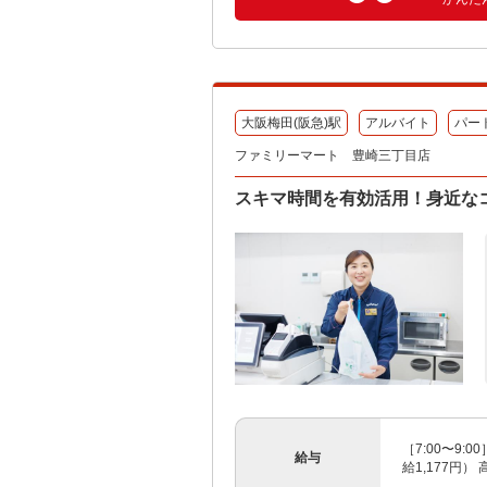
大阪梅田(阪急)駅
アルバイト
パー
ファミリーマート 豊崎三丁目店
スキマ時間を有効活用！身近な
［7:00〜9:
給与
給1,177円） 