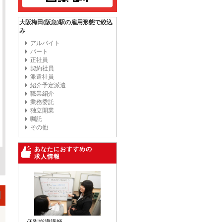
大阪梅田(阪急)駅の雇用形態で絞込
み
アルバイト
パート
正社員
契約社員
派遣社員
紹介予定派遣
職業紹介
業務委託
独立開業
嘱託
その他
あなたにおすすめの
求人情報