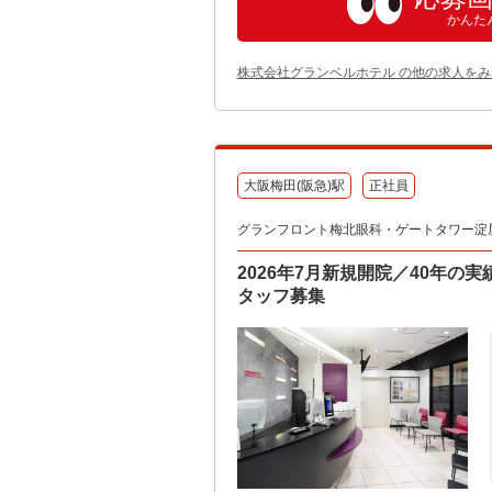
かんた
株式会社グランベルホテル の他の求人をみ
大阪梅田(阪急)駅
正社員
グランフロント梅北眼科・ゲートタワー淀
2026年7月新規開院／40年
タッフ募集