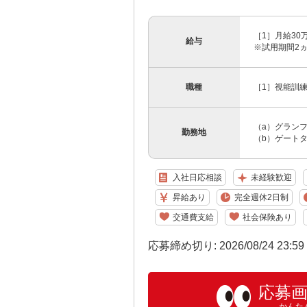
［1］月給30
給与
※試用期間2ヵ月
職種
［1］視能訓練
（a）グランフ
勤務地
（b）ゲートタ
入社日応相談
未経験歓迎
昇給あり
完全週休2日制
交通費支給
社会保険あり
応募締め切り: 2026/08/24 23:5
応募
かんた