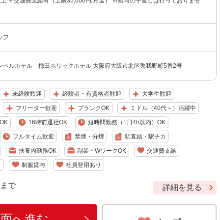
円以上 ＋交通費支給有（上限35,000円/月迄） ※給与の手渡しは行っておりませ
ッフ
ンベルホテル 梅田ホリックホテル 大阪府大阪市北区兎我野町5番2号
未経験歓迎
経験者・有資格者歓迎
大学生歓迎
フリーター歓迎
ブランクOK
ミドル（40代～）活躍中
OK
16時前退社OK
短時間勤務（1日4h以内）OK
フルタイム歓迎
禁煙・分煙
駅直結・駅チカ
扶養内勤務OK
副業・WワークOK
交通費支給
り
制服貸与
社員登用あり
9 まで
詳細を見る
画面へ進む