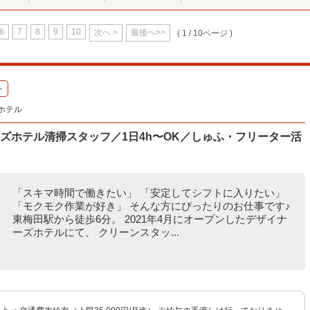
6
7
8
9
10
次へ >
最後へ>>
( 1 / 10ページ )
ト
ホテル
ズホテル清掃スタッフ／1日4h〜OK／しゅふ・フリーター活
「スキマ時間で働きたい」 「安定してシフトに入りたい」
「モクモク作業が好き」 そんな方にぴったりのお仕事です♪
東梅田駅から徒歩6分。 2021年4月にオープンしたデザイナ
ーズホテルにて、 クリーンスタッ...