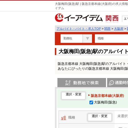
大阪梅田(阪急)駅 | 阪急京都本線(大阪府)の求人
イデム
エ
関西
アルバイト・バイト・求人TOP
>
関西
>
大阪府
>
勤務地
職種
大阪梅田(阪急)駅のアルバイ
阪急京都本線 大阪梅田(阪急)駅のアルバイ
あなたにぴったりの阪急京都本線 大阪梅田(
勤務地で検索
通勤時間・区
選択・変更
阪急京都本線(大阪府)
大阪梅田(阪急)
未選択
選択・変更
職種