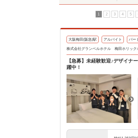
1
2
3
4
5
大阪梅田(阪急)駅
アルバイト
パー
株式会社グランベルホテル 梅田ホリック
【急募】未経験歓迎♪デザイナー
躍中！