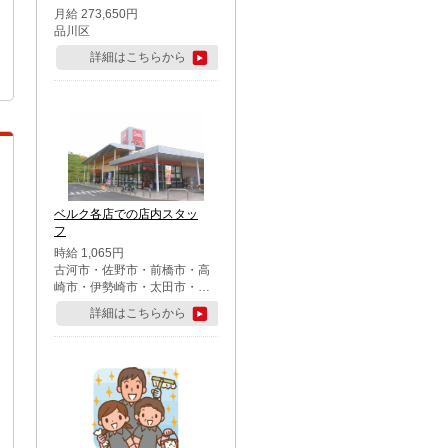
月給 273,650円
品川区
詳細はこちらから
ベルク各店での店内スタッ
フ
時給 1,065円
古河市・佐野市・前橋市・高
崎市・伊勢崎市・太田市・館
林市・藤岡市・大泉町・さい
詳細はこちらから
たま市北区・川越市・熊谷
市・行田市・秩父市・所沢
市・飯能市・東松山市・坂戸
市・鶴ケ島市・千葉市中央
区・市川市・松戸市・習志野
市・柏市・流山市・八千代
市・足立区・江戸川区・八王
子市・町田市