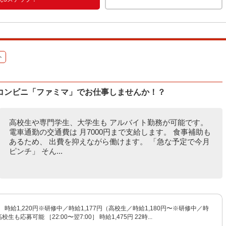
ト
コンビニ「ファミマ」でお仕事しませんか！？
高校生や専門学生、大学生も アルバイト勤務が可能です。
電車通勤の交通費は 月7000円まで支給します。 食事補助も
あるため、 出費を抑えながら働けます。 「急な予定で今月
ピンチ」 そん...
00］ 時給1,220円※研修中／時給1,177円（高校生／時給1,180円〜※研修中／時
高校生も応募可能 ［22:00〜翌7:00］ 時給1,475円 22時...