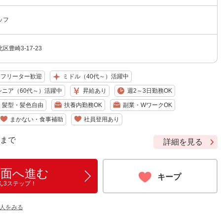
ッフ
豊崎3-17-23
フリーター歓迎
ミドル（40代～）活躍中
シニア（60代～）活躍中
昇給あり
週2～3日勤務OK
髪型・髪色自由
扶養内勤務OK
副業・WワークOK
まかない・食事補助
社員登用あり
9 まで
詳細を見る
画面へ進む
キープ
ん3ステップ！
人をみる