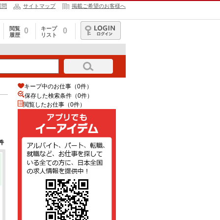
質問
サイトマップ
掲載ご希望のお客様へ
閲覧
キープ
0
0
履歴
リスト
ログイン
キープ中のお仕事（0件）
保存した検索条件（
0
件）
閲覧したお仕事（0件）
件