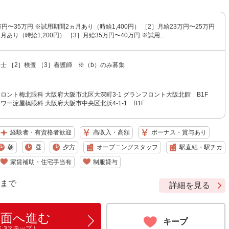
万円〜35万円 ※試用期間2ヵ月あり（時給1,400円） ［2］月給23万円〜25万円
あり（時給1,200円） ［3］月給35万円〜40万円 ※試用...
士 ［2］検査 ［3］看護師 ※（b）のみ募集
ロント梅北眼科 大阪府大阪市北区大深町3-1 グランフロント大阪北館 B1F
ワー淀屋橋眼科 大阪府大阪市中央区北浜4-1-1 B1F
経験者・有資格者歓迎
高収入・高額
ボーナス・賞与あり
朝
昼
夕方
オープニングスタッフ
駅直結・駅チカ
家賃補助・住宅手当有
制服貸与
9 まで
詳細を見る
画面へ進む
キープ
ん3ステップ！