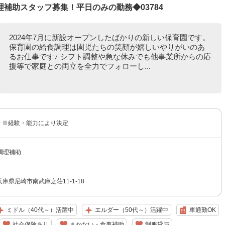
補助スタッフ募集！平日のみの勤務◆03784
2024年7月に新設オープンしたばかりの新しい保育園です。
保育園の給食調理は園児たちの笑顔が嬉しいやりがいのあ
るお仕事です♪ シフト調整や急な休みでも他事業所からの応
援等で家庭との両立を全力でフォローし...
円〜 ※経験・能力により決定
調理補助
3 兵庫県尼崎市南武庫之荘11-1-18
ミドル（40代～）活躍中
エルダー（50代～）活躍中
車通勤OK
社会保険あり
まかない・食事補助
制服貸与