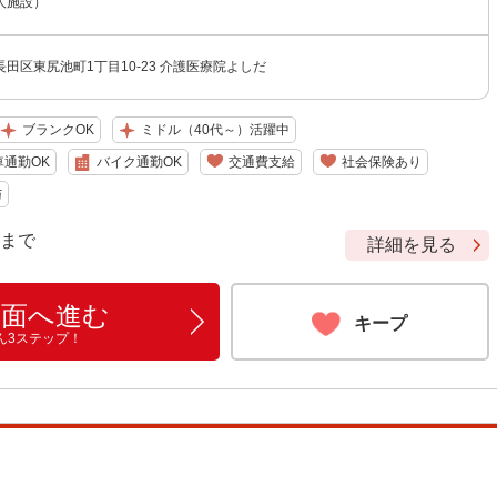
人施設）
田区東尻池町1丁目10-23 介護医療院よしだ
ブランクOK
ミドル（40代～）活躍中
車通勤OK
バイク通勤OK
交通費支給
社会保険あり
与
9 まで
詳細を見る
画面へ進む
キープ
ん3ステップ！