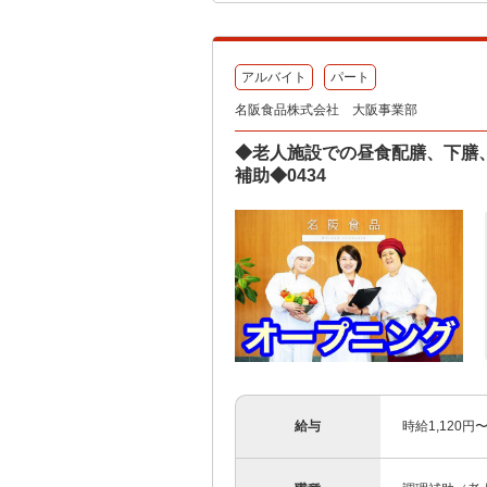
アルバイト
パート
名阪食品株式会社 大阪事業部
◆老人施設での昼食配膳、下膳
補助◆0434
給与
時給1,120円