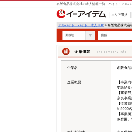
名阪食品株式会社の求人情報一覧｜バイト・アルバ
エリア選択
アルバイト・バイト・求人TOP
> 名阪食品株式会
勤務地
職種
企業情報
企業名
名阪食品
企業概要
【事業内
委託給食
【事業部
奈良事業
【従業員
約200
【事業所
保育園、