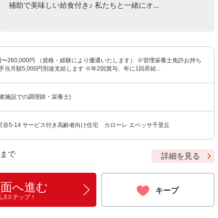
補助で美味しい給食付き♪ 私たちと一緒にオ...
00円〜260,000円 （資格・経験により優遇いたします） ※管理栄養士免許お持ち
当月額5,000円別途支給します ※年2回賞与、年に1回昇給...
者施設での調理師・栄養士)
谷5-14 サービス付き高齢者向け住宅 カローレ エベッサ千里丘
9 まで
詳細を見る
画面へ進む
キープ
ん3ステップ！