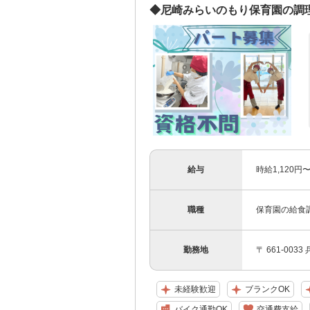
◆尼崎みらいのもり保育園の調理
給与
時給1,120
職種
保育園の給食
勤務地
〒 661-003
未経験歓迎
ブランクOK
バイク通勤OK
交通費支給