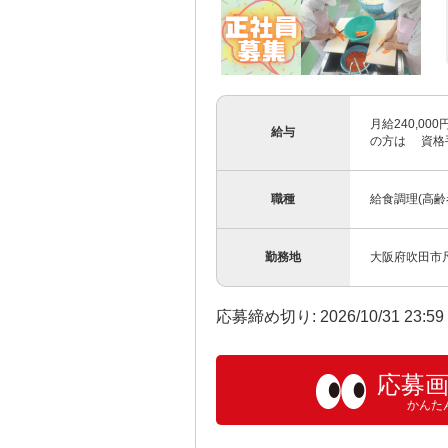
月給240,0
給与
の方は 資格手
職種
給食調理(高齢
勤務地
大阪府吹田市尺
応募締め切り: 2026/10/31 23:5
応募
かんた