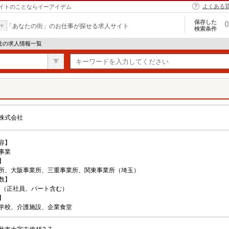
よくある
イトのことならイーアイデム
保存した
0
「あなたの街」のお仕事が探せる求人サイト
検索条件
社の求人情報一覧
株式会社
容】
事業
】
所、大阪事業所、三重事業所、関東事業所（埼玉）
数】
0名（正社員、パート含む）
】
学校、介護施設、企業食堂