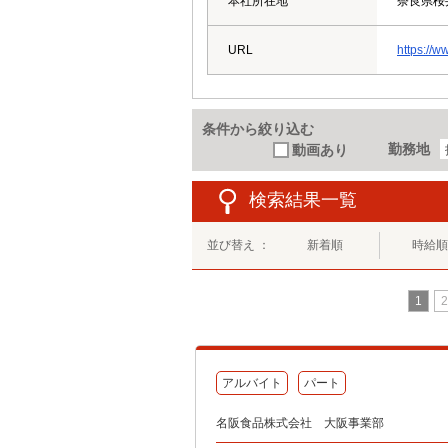
本社所在地
奈良県桜井
URL
https://w
条件から絞り込む
勤務地
動画あり
検索結果一覧
並び替え ：
新着順
時給順
1
2
アルバイト
パート
名阪食品株式会社 大阪事業部