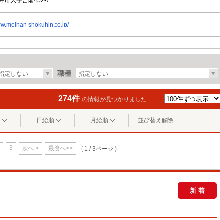
市大字吉備452-7
ww.meihan-shokuhin.co.jp/
職種
指定しない
指定しない
274件
の情報が見つかりました
日給順
月給順
並び替え解除
3
次へ >
最後へ>>
( 1 / 3ページ )
新着