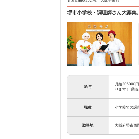
名阪食品株式会社 大阪事業部
堺市小学校・調理師さん大募集。
月給20600
給与
ります！ 退
職種
小学校での調
勤務地
大阪府堺市西