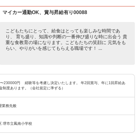
マイカー通勤OK、賞与昇給有り00088
こどもたちにとって、給食はとっても楽しみな時間であ
り、 育ち盛り、知識や判断の一番伸び盛りな時に出会う 貴
重な食教育の場になります。こどもたちの笑顔に 元気をも
らい、やりがいを感じてもらえる職場です！ ...
0円〜230000円 経験等を考慮し決定いたします。 年2回賞与、年に1回昇給あ
職金制度あります。（会社規定に準ずる）
理業務先般
区 堺市立鳳南小学校