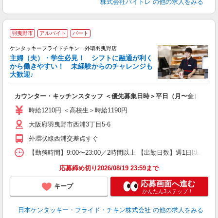
株式会社バイトレ
の他の求人をみる
羽曳野市
アルバイト
パート
ケンタッキーフライドチキン 外環羽曳野店
主婦（夫）・学生必見！ シフトに融通が利く
から働きやすい！ 未経験からのチャレンジも
大歓迎♪
見
カウンター・キッチンスタッフ ＜優先募集日時＞平日（月〜金） 9:00〜
未
ダ
時給1210円 ＜高校生＞時給1190円
昇
大阪府羽曳野市西浦3丁目5-6
K
か
外環状線西浦交差点すぐ
【勤務時間】9:00〜23:00／2時間以上 【出勤日数】週1日以
応募締め切り2026/08/19 23:59まで
応募画面へ進む
キープ
かんたん3ステップ！
日本ケンタッキー・フライド・チキン株式会社
の他の求人をみる