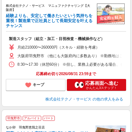
株式会社テクノ・サービス マニュファクチャリング【大
阪府】
経験よりも、安定して働きたいという気持ちを
重視！製造業で正社員として長期安定を叶える
チャンス
く
入
製造スタッフ（組立・加工・目視検査・機械操作など）
未
あ
月給210000〜260000円（スキル・経験を考慮）
遣
大阪府羽曳野市 （他にも大阪府内に多数あり） ※勤務地はご希望
8:30〜17:30（休憩60分） ※但し、業務上必要がある場合
応募締め切り2026/08/31 23:59まで
応募画面へ進む
キープ
かんたん3ステップ！
株式会社テクノ・サービス
の他の求人をみる
羽曳野市
アルバイト
パート
ん
なか卯 羽曳野恵我之荘店