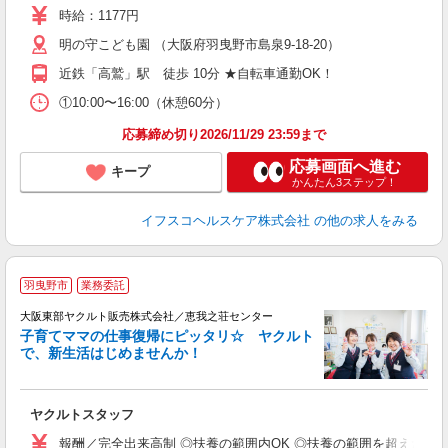
リ
時給：1177円
～
明の守こども園 （大阪府羽曳野市島泉9-18-20）
選
支
近鉄「高鷲」駅 徒歩 10分 ★自転車通勤OK！
①10:00〜16:00（休憩60分）
応募締め切り2026/11/29 23:59まで
応募画面へ進む
キープ
かんたん3ステップ！
イフスコヘルスケア株式会社
の他の求人をみる
羽曳野市
業務委託
大阪東部ヤクルト販売株式会社／恵我之荘センター
子育てママの仕事復帰にピッタリ☆ ヤクルト
で、新生活はじめませんか！
近
ヤクルトスタッフ
未
報酬／完全出来高制 ◎扶養の範囲内OK ◎扶養の範囲を超えた高収