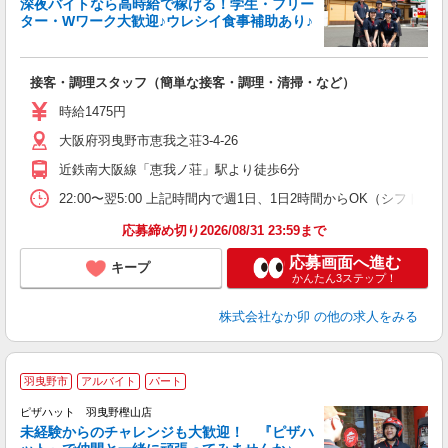
深夜バイトなら高時給で稼げる！学生・フリー
ター・Wワーク大歓迎♪ウレシイ食事補助あり♪
助
と
接客・調理スタッフ（簡単な接客・調理・清掃・など）
未
日
時給1475円
K
大阪府羽曳野市恵我之荘3-4-26
い
近鉄南大阪線「恵我ノ荘」駅より徒歩6分
22:00〜翌5:00 上記時間内で週1日、1日2時間からOK（シフト
応募締め切り2026/08/31 23:59まで
応募画面へ進む
キープ
かんたん3ステップ！
株式会社なか卯
の他の求人をみる
羽曳野市
アルバイト
パート
ピザハット 羽曳野樫山店
未経験からのチャレンジも大歓迎！ 『ピザハ