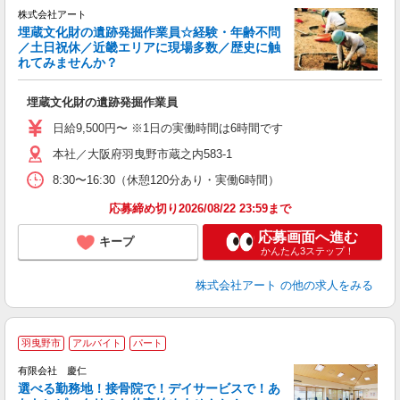
★
株式会社アート
埋蔵文化財の遺跡発掘作業員☆経験・年齢不問
／土日祝休／近畿エリアに現場多数／歴史に触
れてみませんか？
ー
埋蔵文化財の遺跡発掘作業員
入
躍
日給9,500円〜 ※1日の実働時間は6時間です
日
本社／大阪府羽曳野市蔵之内583-1
り
8:30〜16:30（休憩120分あり・実働6時間）
応募締め切り2026/08/22 23:59まで
応募画面へ進む
キープ
かんたん3ステップ！
株式会社アート
の他の求人をみる
羽曳野市
アルバイト
パート
有限会社 慶仁
選べる勤務地！接骨院で！デイサービスで！あ