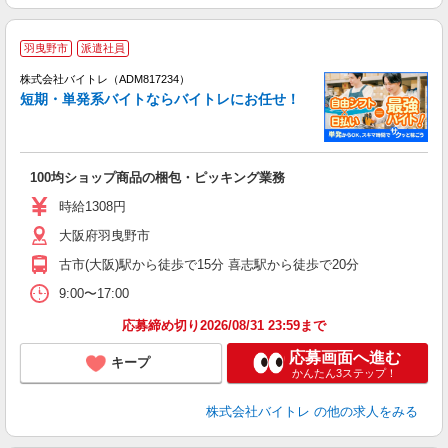
羽曳野市
派遣社員
ィ
株式会社バイトレ（ADM817234）
短期・単発系バイトならバイトレにお任せ！
い
100均ショップ商品の梱包・ピッキング業務
即
活
時給1308円
（
大阪府羽曳野市
煙
週
古市(大阪)駅から徒歩で15分 喜志駅から徒歩で20分
9:00〜17:00
応募締め切り2026/08/31 23:59まで
応募画面へ進む
キープ
かんたん3ステップ！
株式会社バイトレ
の他の求人をみる