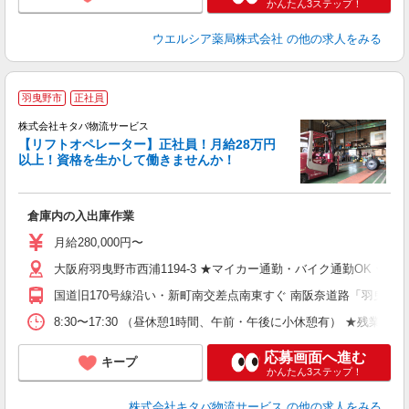
かんたん3ステップ！
ウエルシア薬局株式会社
の他の求人をみる
羽曳野市
正社員
株式会社キタバ物流サービス
【リフトオペレーター】正社員！月給28万円
以上！資格を生かして働きませんか！
お
倉庫内の入出庫作業
入
タ
月給280,000円〜
0
大阪府羽曳野市西浦1194-3 ★マイカー通勤・バイク通勤OK ★転
定
勤
国道旧170号線沿い・新町南交差点南東すぐ 南阪奈道路「羽曳野I
り
8:30〜17:30 （昼休憩1時間、午前・午後に小休憩有） ★残業ほぼ
応募画面へ進む
キープ
かんたん3ステップ！
株式会社キタバ物流サービス
の他の求人をみる