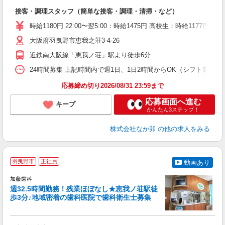
き
接客・調理スタッフ（簡単な接客・調理・清掃・など）
未
O
時給1180円 22:00〜翌5:00：時給1475円 高校生：時給1177円
イ
大阪府羽曳野市恵我之荘3-4-26
補
近鉄南大阪線「恵我ノ荘」駅より徒歩6分
24時間募集 上記時間内で週1日、1日2時間からOK（シフト制） 
応募締め切り2026/08/31 23:59まで
応募画面へ進む
キープ
かんたん3ステップ！
株式会社なか卯
の他の求人をみる
羽曳野市
正社員
動画あり
加藤歯科
週32.5時間勤務！残業ほぼなし★恵我ノ荘駅徒
歩3分♪地域密着の歯科医院で歯科衛生士募集
に
未