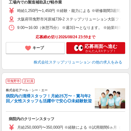
工場内での製造補助及び軽作業
日
時給1,250円〜1,450円 ※経験・能力による ※研修期間3週間あ
大阪府羽曳野市河原城739-2 ステップソリューション大阪ファク
9:00〜16:00（休憩75分） ※週3日〜となります。 ※始業時間は
応募締め切り2026/08/24 23:59まで
応募画面へ進む
キープ
かんたん3ステップ！
株式会社ステップソリューション
の他の求人をみる
羽曳野市
正社員
株式会社アール・シー・エー
病院内の清掃スタッフ！月給25万〜・賞与年2
回／女性スタッフも活躍中で安心◎未経験歓迎
の
病院内のクリーンスタッフ
入
夫
月給250,000円〜350,000円 ※経験による ※試用期間6ヵ月（同条
中