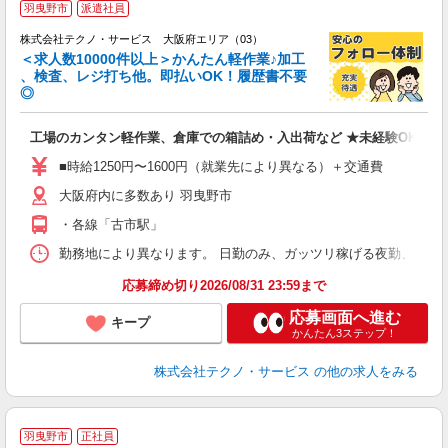
羽曳野市
派遣社員
株式会社テクノ・サービス 大阪府エリア（03）
＜求人数10000件以上＞かんたん軽作業♪加工
、検査、レジ打ち他。即払いOK！履歴書不要
◎
お
工場のカンタン軽作業、倉庫での箱詰め・入出荷など ★未経験OKのお
未
ア
■時給1250円〜1600円（就業先により異なる）＋交通費
の
大阪府内に多数あり 羽曳野市
・各線「古市駅」
勤務地により異なります。 日勤のみ、ガッツリ稼げる夜勤、シフトによる交
応募締め切り2026/08/31 23:59まで
応募画面へ進む
キープ
かんたん3ステップ！
株式会社テクノ・サービス
の他の求人をみる
羽曳野市
正社員