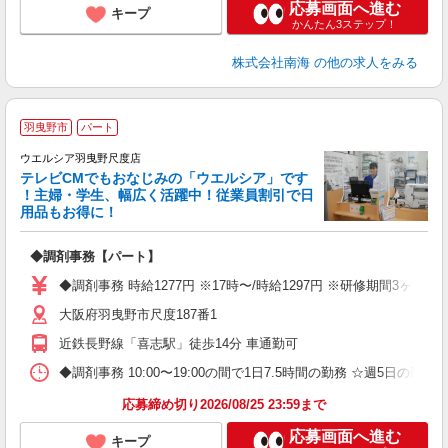
応募画面へ進む
キープ
かんたん3ステップ！
株式会社南海
の他の求人をみる
羽曳野市
パート
ウエルシア羽曳野尺度店
テレビCMでもおなじみの「ウエルシア」です
！主婦・学生、幅広く活躍中！従業員割引で日
用品もお得に！
プ
◆調剤事務【パート】
通
◆調剤事務 時給1277円 ※17時〜/時給1297円 ※研修期間3ヶ
大阪府羽曳野市尺度187番1
近鉄長野線「喜志駅」徒歩14分 車通勤可
◆調剤事務 10:00〜19:00の間で1日7.5時間の勤務 ☆週5日
応募締め切り2026/08/25 23:59まで
応募画面へ進む
キープ