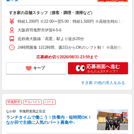
の
すき家の店舗スタッフ（接客・調理・清掃など）
履
タ
時給1,200円 ※22:00〜翌5:00：時給1,500円 ※高校生時給1,177
（
大阪府羽曳野市伊賀4-5-6
夜
割
近鉄南大阪線「高鷲」駅より徒歩20分
24時間募集 1日2時間、週2日からOKのシフト制！ ※高校生のシ
応募締め切り2026/08/31 23:59まで
応募画面へ進む
キープ
かんたん3ステップ！
すき家
の他の求人をみる
羽曳野市
アルバイト
パート
気
なか卯 羽曳野恵我之荘店
ランチタイムで働こう！扶養内・短時間OK！
なか卯で主婦に人気のパート募集中♪