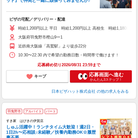
ット』で仲間と一緒に頑張ってみませんか♪
続
ピザの宅配／デリバリー・配達
未
ア
時給1,200円以上 平日 時給1,200円以上 高校生 時給1,180円以
通
大阪府羽曳野市樫山9ー1
近鉄南大阪線「高鷲駅」より徒歩22分
10:30〜22:30 内で希望の勤務日数・時間帯で働けます！
応募締め切り2026/08/31 23:59まで
応募画面へ進む
キープ
かんたん3ステップ！
日本ピザハット株式会社
の他の求人をみる
≪
羽曳野市
アルバイト
パート
すき家 はびきの伊賀店
しゅふ活躍中！ランチタイム大歓迎！週2日・
安
1日2h〜応相談♪未経験／扶養内勤務OK☆履歴
書不要