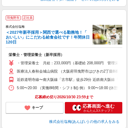
羽曳野市
正社員
株式会社塩梅
＜2027年新卒採用＞関西で選べる勤務地！「
おいしい」にこだわる給食会社です！年間休日
120日
を
栄養士・管理栄養士（新卒採用）
新
上
・管理栄養士 月給：233,000円（基礎給 208,000円 管理栄養
医療法人春秋会城山病院 （大阪府羽曳野市はびきの2丁目8番1号
近鉄道明寺線〜南大阪線「古市駅」徒歩29分 近鉄南大阪線「藤井
5:00〜20:00 （実働8時間・シフト制) 例） 9:00〜18:00 (休憩
応募締め切り2026/10/30 23:59まで
応募画面へ進む
キープ
かんたん3ステップ！
株式会社塩梅(あんばい)
の他の求人をみる