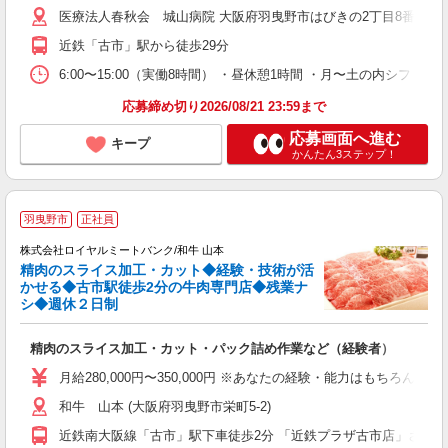
医療法人春秋会 城山病院 大阪府羽曳野市はびきの2丁目8番1号
与
車
近鉄「古市」駅から徒歩29分
支
6:00〜15:00（実働8時間） ・昼休憩1時間 ・月〜土の内シフト制
応募締め切り2026/08/21 23:59まで
応募画面へ進む
キープ
かんたん3ステップ！
羽曳野市
正社員
株式会社ロイヤルミートバンク/和牛 山本
精肉のスライス加工・カット◆経験・技術が活
かせる◆古市駅徒歩2分の牛肉専門店◆残業ナ
あ
シ◆週休２日制
リ
精肉のスライス加工・カット・パック詰め作業など（経験者）
月給280,000円〜350,000円 ※あなたの経験・能力はもち
和牛 山本 (大阪府羽曳野市栄町5-2)
近鉄南大阪線「古市」駅下車徒歩2分 「近鉄プラザ古市店」さんの