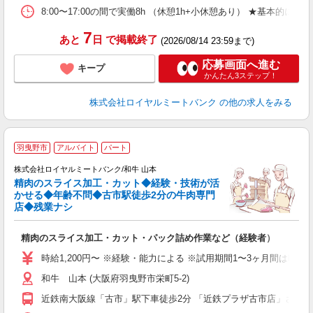
8:00〜17:00の間で実働8h （休憩1h+小休憩あり） ★基本的に
7
あと
日
で掲載終了
(2026/08/14 23:59まで)
応募画面へ進む
キープ
かんたん3ステップ！
株式会社ロイヤルミートバンク
の他の求人をみる
羽曳野市
アルバイト
パート
株式会社ロイヤルミートバンク/和牛 山本
精肉のスライス加工・カット◆経験・技術が活
かせる◆年齢不問◆古市駅徒歩2分の牛肉専門
店◆残業ナシ
も
プ
精肉のスライス加工・カット・パック詰め作業など（経験者）
時給1,200円〜 ※経験・能力による ※試用期間1〜3ヶ月間は時給1,
和牛 山本 (大阪府羽曳野市栄町5-2)
近鉄南大阪線「古市」駅下車徒歩2分 「近鉄プラザ古市店」さんの