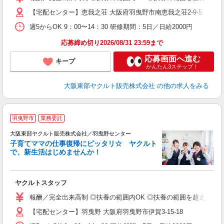
O
【宅配センター】恵我之荘 大阪府羽曳野市南恵我之荘2-9-5
週5からOK 9：00〜14：30 研修期間：5日／日給2000円
応募締め切り2026/08/31 23:59まで
応募画面へ進む
キープ
かんたん3ステップ！
大阪東部ヤクルト販売株式会社
の他の求人をみる
羽曳野市
業務委託
大阪東部ヤクルト販売株式会社／羽曳野センター
子育てママの仕事復帰にピッタリ☆ ヤクルト
で、新生活はじめませんか！
近
ヤクルトスタッフ
未
報酬／完全出来高制 ◎扶養の範囲内OK ◎扶養の範囲を超えた高収
O
【宅配センター】羽曳野 大阪府羽曳野市伊賀3-15-18