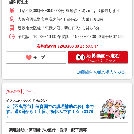
歯科衛生士
昇
（
月給260,000円〜350,000円 ※経験・能力により優遇します
大阪府羽曳野市恵我之荘4丁目4-25 大栄ビル2階
近鉄南大阪線「恵我ノ荘」駅出口2から徒歩3分
午前診…10:00〜13:00 午後診…15:00〜20:00 ※週平均
応募締め切り2026/08/30 23:59まで
応募画面へ進む
キープ
かんたん3ステップ！
加藤歯科
の他の求人をみる
羽曳野市
パート
イフスコヘルスケア株式会社
☆【羽曳野市】保育園での調理補助のお仕事で
す。週3日から！土日、祝休みです！☆（3176
）
事
調理補助／保育園での盛付・洗浄・配下膳等
入