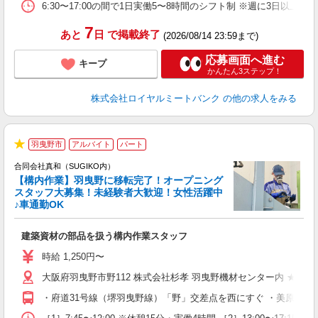
6:30〜17:00の間で1日実働5〜8時間のシフト制 ※週に3日以
7
あと
日
で掲載終了
(2026/08/14 23:59まで)
応募画面へ進む
キープ
かんたん3ステップ！
株式会社ロイヤルミートバンク
の他の求人をみる
2
羽曳野市
アルバイト
パート
★
合同会社真和（SUGIKO内）
は
【構内作業】羽曳野に移転完了！オープニング
スタッフ大募集！未経験者大歓迎！女性活躍中
♪車通勤OK
ト
建築資材の部品を扱う構内作業スタッフ
入
朝
時給 1,250円〜
支
大阪府羽曳野市野112 株式会社杉孝 羽曳野機材センター内 ★転
・府道31号線（堺羽曳野線）「野」交差点を西にすぐ ・美原ロー