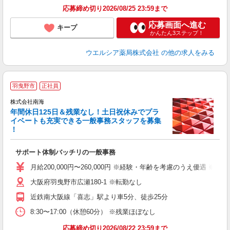
応募締め切り2026/08/25 23:59まで
応募画面へ進む
キープ
かんたん3ステップ！
ウエルシア薬局株式会社
の他の求人をみる
羽曳野市
正社員
株式会社南海
年間休日125日＆残業なし！土日祝休みでプラ
イベートも充実できる一般事務スタッフを募集
！
7
み
サポート体制バッチリの一般事務
未
り
月給200,000円〜260,000円 ※経験・年齢を考慮のうえ優遇
勤
大阪府羽曳野市広瀬180-1 ※転勤なし
ど
近鉄南大阪線「喜志」駅より車5分、徒歩25分
8:30〜17:00（休憩60分） ※残業ほぼなし
応募締め切り2026/08/22 23:59まで