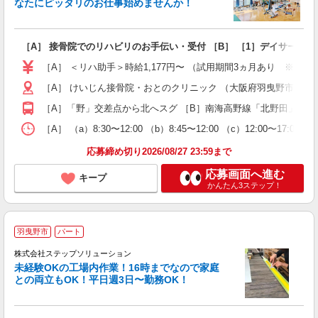
なたにピッタリのお仕事始めませんか！
き
［A］ 接骨院でのリハビリのお手伝い・受付 ［B］ ［1］デイサービ
入
躍
［A］ ＜リハ助手＞時給1,177円〜 （試用期間3ヵ月あり ※時給
（
［A］ けいじん接骨院・おとのクリニック （大阪府羽曳野市野370
中
バ
［A］「野」交差点から北へスグ ［B］南海高野線「北野田」駅か
登
［A］ （a）8:30〜12:00 （b）8:45〜12:00 （c）12:0
応募締め切り2026/08/27 23:59まで
応募画面へ進む
キープ
かんたん3ステップ！
羽曳野市
パート
か
株式会社ステップソリューション
未経験OKの工場内作業！16時までなので家庭
務
との両立もOK！平日週3日〜勤務OK！
ん
未