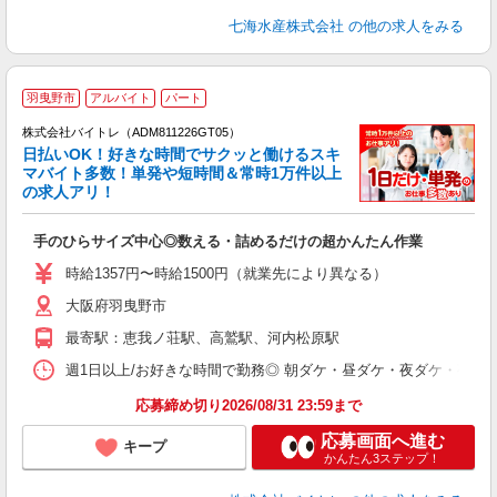
七海水産株式会社
の他の求人をみる
羽曳野市
アルバイト
パート
株式会社バイトレ（ADM811226GT05）
く
日払いOK！好きな時間でサクッと働けるスキ
マバイト多数！単発や短時間＆常時1万件以上
☆
の求人アリ！
験
手のひらサイズ中心◎数える・詰めるだけの超かんたん作業
即
活
時給1357円〜時給1500円（就業先により異なる）
（
大阪府羽曳野市
短
K
最寄駅：恵我ノ荘駅、高鷲駅、河内松原駅
日
髪
週1日以上/お好きな時間で勤務◎ 朝ダケ・昼ダケ・夜ダケ・夜勤など、 ご自
応募締め切り2026/08/31 23:59まで
応募画面へ進む
キープ
かんたん3ステップ！