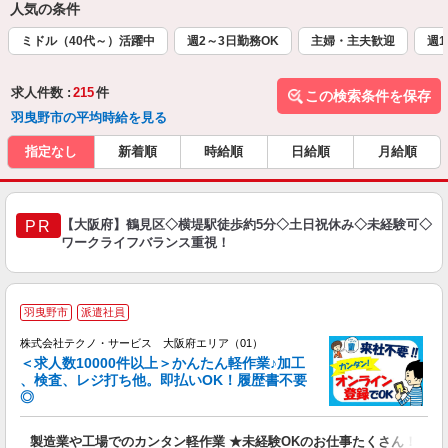
人気の条件
ミドル（40代～）活躍中
週2～3日勤務OK
主婦・主夫歓迎
週1
求人件数 :
215
件
この検索条件を保存
羽曳野市の平均時給を見る
指定なし
新着順
時給順
日給順
月給順
【大阪府】鶴見区◇横堤駅徒歩約5分◇土日祝休み◇未経験可◇
PR
ワークライフバランス重視！
≪
羽曳野市
派遣社員
株式会社テクノ・サービス 大阪府エリア（01）
＜求人数10000件以上＞かんたん軽作業♪加工
、検査、レジ打ち他。即払いOK！履歴書不要
◎
お
製造業や工場でのカンタン軽作業 ★未経験OKのお仕事たくさん！
未