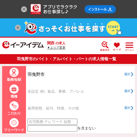
関西
の求人
▼エリア変更
羽曳野市のバイト・アルバイト・パートの求人情報一覧
羽曳野市
選択
勤務地/駅
未設定
例）食品、事務、アパレル
選択
職種
雇用形態、給与、特徴、その他
選択
こだわり
を含まない
フリーワード