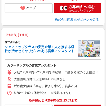
応募画面へ進む
キープ
かんたん3ステップ！
株式会社南海
の他の求人をみる
羽曳野市
正社員
株式会社南海
シェアトップクラスの安定企業！人と接する経
験が活かせるやりがいのある営業アシスタント
す
カラーサンプルの営業アシスタント
未
休
月給200,000円〜260,000円 ※経験・年齢を考慮のうえ優遇
な
大阪府羽曳野市広瀬180-1 ※転勤なし
当
近鉄南大阪線「喜志」駅より車5分、徒歩25分
8:30〜17:00（休憩60分） ※残業ほぼなし
応募締め切り2026/08/22 23:59まで