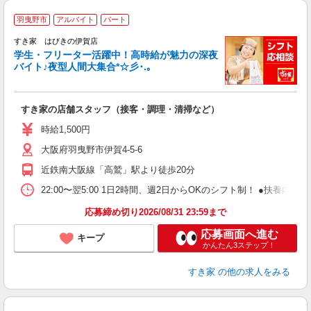
羽曳野市
アルバイト
パート
すき家 はびきの伊賀店
学生・フリーター活躍中！高時給が魅力の深夜
バイト♪夜型人間大集合*☆彡･.｡
つ
すき家の店舗スタッフ（接客・調理・清掃など）
履
ミ
時給1,500円
～
大阪府羽曳野市伊賀4-5-6
勤
り
近鉄南大阪線「高鷲」駅より徒歩20分
22:00〜翌5:00 1日2時間、週2日からOKのシフト制！ ●扶養内勤務
応募締め切り2026/08/31 23:59まで
応募画面へ進む
キープ
かんたん3ステップ！
すき家
の他の求人をみる
≪