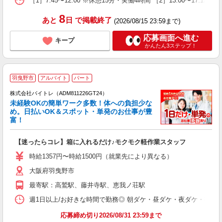
［1］7:45〜12:00 ※休憩15分・実働4時間 ［2］13:00〜17:
8
あと
日
で掲載終了
(2026/08/15 23:59まで)
応募画面へ進む
キープ
かんたん3ステップ！
羽曳野市
アルバイト
パート
株式会社バイトレ（ADM811226GT24）
未経験OKの簡単ワーク多数！体への負担少な
め。日払いOK＆スポット・単発のお仕事が豊
富！
ス
ロ
【迷ったらコレ】箱に入れるだけ♪モクモク軽作業スタッフ
即
活
時給1357円〜時給1500円（就業先により異なる）
（
大阪府羽曳野市
短
K
最寄駅：高鷲駅、藤井寺駅、恵我ノ荘駅
日
髪
週1日以上/お好きな時間で勤務◎ 朝ダケ・昼ダケ・夜ダケ・夜勤など、 ご自
応募締め切り2026/08/31 23:59まで