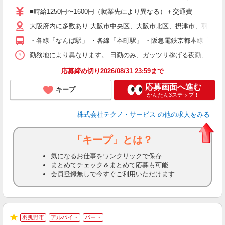
ア
■時給1250円〜1600円（就業先により異なる）＋交通費
の
大阪府内に多数あり 大阪市中央区、大阪市北区、摂津市、羽曳野
・各線「なんば駅」 ・各線「本町駅」 ・阪急電鉄京都本線「摂津
勤務地により異なります。 日勤のみ、ガッツリ稼げる夜勤、シフトによる交
応募締め切り2026/08/31 23:59まで
応募画面へ進む
キープ
かんたん3ステップ！
株式会社テクノ・サービス
の他の求人をみる
「キープ」とは？
気になるお仕事をワンクリックで保存
まとめてチェック＆まとめて応募も可能
会員登録無しで今すぐご利用いただけます
羽曳野市
アルバイト
パート