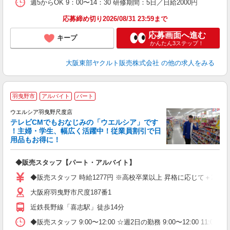
週5からOK 9：00〜14：30 研修期間：5日／日給2000円
応募締め切り2026/08/31 23:59まで
応募画面へ進む
キープ
かんたん3ステップ！
大阪東部ヤクルト販売株式会社
の他の求人をみる
羽曳野市
アルバイト
パート
ウエルシア羽曳野尺度店
テレビCMでもおなじみの「ウエルシア」です
！主婦・学生、幅広く活躍中！従業員割引で日
用品もお得に！
プ
◆販売スタッフ【パート・アルバイト】
ボ
内
◆販売スタッフ 時給1277円 ※高校卒業以上 昇格に応じて＋20〜
費
大阪府羽曳野市尺度187番1
近鉄長野線「喜志駅」徒歩14分
◆販売スタッフ 9:00〜12:00 ☆週2日の勤務 9:00〜12:00 1