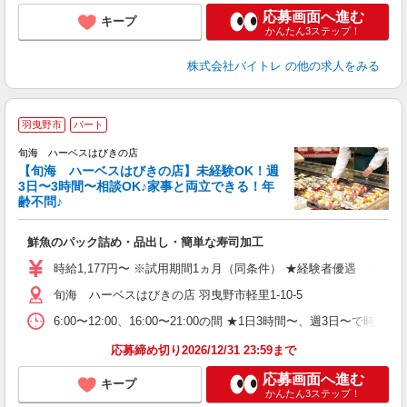
応募画面へ進む
キープ
かんたん3ステップ！
株式会社バイトレ
の他の求人をみる
羽曳野市
パート
旬海 ハーベスはびきの店
【旬海 ハーベスはびきの店】未経験OK！週
3日〜3時間〜相談OK♪家事と両立できる！年
齢不問♪
制
す
鮮魚のパック詰め・品出し・簡単な寿司加工
時給1,177円〜 ※試用期間1ヵ月（同条件） ★経験者優遇 （年
旬海 ハーベスはびきの店 羽曳野市軽里1-10-5
6:00〜12:00、16:00〜21:00の間 ★1日3時間〜、週3日〜
応募締め切り2026/12/31 23:59まで
応募画面へ進む
キープ
かんたん3ステップ！