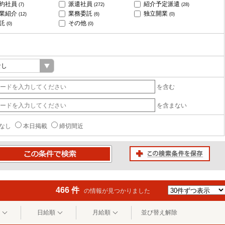
約社員
派遣社員
紹介予定派遣
(7)
(272)
(28)
業紹介
業務委託
独立開業
(12)
(6)
(0)
託
その他
(0)
(0)
を含む
を含まない
なし
本日掲載
締切間近
この検索条件を保存
条件で検索
466 件
の情報が見つかりました
日給順
月給順
並び替え解除