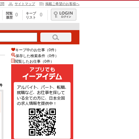
質問
サイトマップ
掲載ご希望のお客様へ
閲覧
キープ
0
0
履歴
リスト
ログイン
キープ中のお仕事（0件）
保存した検索条件（
0
件）
閲覧したお仕事（0件）
件