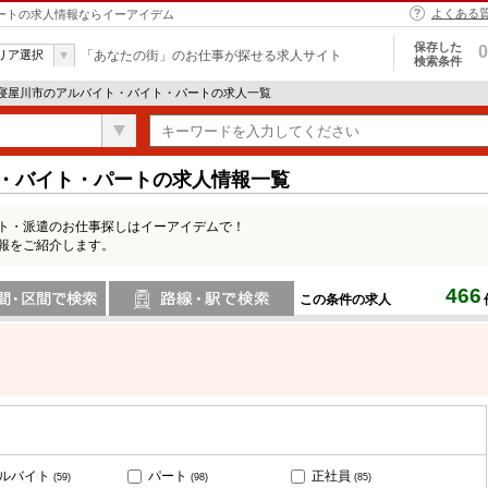
よくある
パートの求人情報ならイーアイデム
保存した
0
リア選択
「あなたの街」のお仕事が探せる求人サイト
検索条件
 寝屋川市のアルバイト・バイト・パートの求人一覧
ト・バイト・パートの求人情報一覧
ート・派遣のお仕事探しはイーアイデムで！
報をご紹介します。
466
この条件の求人
間で検索
路線・駅・駅で検索
ルバイト
パート
正社員
(59)
(98)
(85)