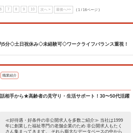
6
7
8
9
10
次へ >
最後へ>>
( 1 / 16ページ )
約5分◇土日祝休み◇未経験可◇ワークライフバランス重視！
職業紹介
話相手から★高齢者の見守り・生活サポート！30〜50代活躍
≪好待遇・好条件の非公開求人を多数ご紹介≫ 当社は1999
年に創業した福祉専門の老舗企業のため 非公開求人もたく
さん集まってきます。 それら膨大なデータベースの中から