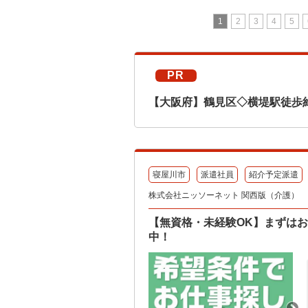
1
2
3
4
5
PR
【大阪府】鶴見区◇横堤駅徒歩
寝屋川市
派遣社員
紹介予定派遣
株式会社ニッソーネット 関西版（介護）
【無資格・未経験OK】まずはお
中！