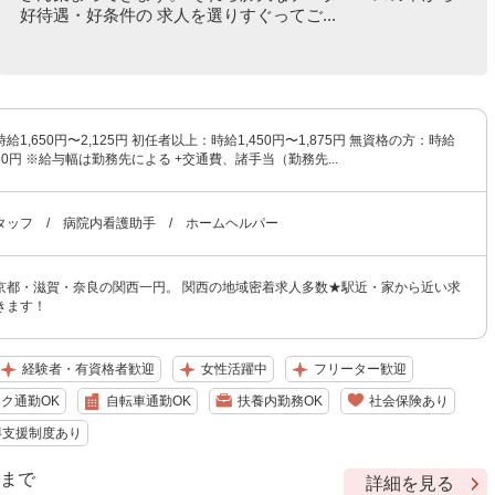
好待遇・好条件の 求人を選りすぐってご...
1,650円〜2,125円 初任者以上：時給1,450円〜1,875円 無資格の方：時給
,750円 ※給与幅は勤務先による +交通費、諸手当（勤務先...
タッフ / 病院内看護助手 / ホームヘルパー
京都・滋賀・奈良の関西一円。 関西の地域密着求人多数★駅近・家から近い求
きます！
経験者・有資格者歓迎
女性活躍中
フリーター歓迎
ク通勤OK
自転車通勤OK
扶養内勤務OK
社会保険あり
得支援制度あり
9 まで
詳細を見る