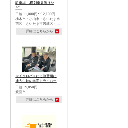
駐車場、JR列車見張りな
ど）
日給 11,000円〜12,100円
栃木市・小山市・さいたま市
西区・さいたま市岩槻区・久
喜市・蓮田市
詳細はこちらから
マイクロバスにて教習所に
通う生徒の送迎ドライバー
日給 15,850円
箕面市
詳細はこちらから