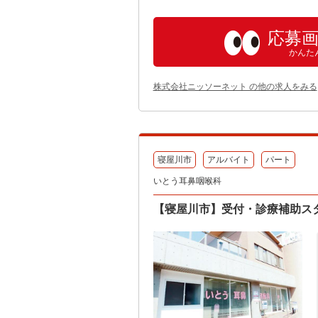
応募
かんた
株式会社ニッソーネット の他の求人をみる
寝屋川市
アルバイト
パート
いとう耳鼻咽喉科
【寝屋川市】受付・診療補助スタ