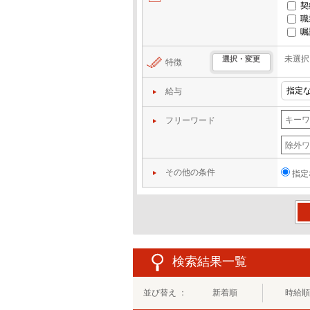
契
職
嘱
未選択
選択・変更
特徴
給与
フリーワード
その他の条件
指定
この
検索結果一覧
並び替え ：
新着順
時給順