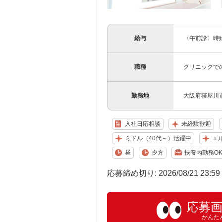
給与
〈午前診〉時給1
職種
クリニックで
勤務地
大阪府寝屋川市
入社日応相談
未経験歓迎
ミドル（40代～）活躍中
エ
昼
夕方
扶養内勤務O
応募締め切り: 2026/08/21 23:5
応募
かんた