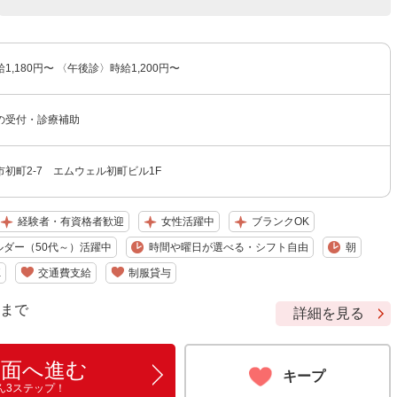
,180円〜 〈午後診〉時給1,200円〜
の受付・診療補助
初町2-7 エムウェル初町ビル1F
経験者・有資格者歓迎
女性活躍中
ブランクOK
ルダー（50代～）活躍中
時間や曜日が選べる・シフト自由
朝
K
交通費支給
制服貸与
9 まで
詳細を見る
画面へ進む
キープ
ん3ステップ！