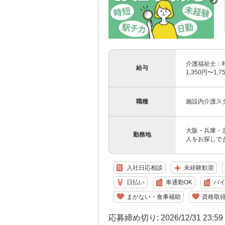
介護福祉士：時給
給与
1,350円〜1
職種
施設内介護ス
大阪・兵庫・
勤務地
人をお探しで
入社日応相談
未経験歓迎
日払い
車通勤OK
バイ
まかない・食事補助
資格取
応募締め切り: 2026/12/31 23:5