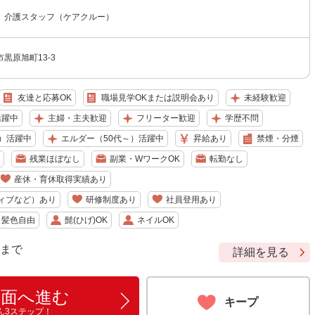
 介護スタッフ（ケアクルー）
黒原旭町13-3
友達と応募OK
職場見学OKまたは説明会あり
未経験歓迎
活躍中
主婦・主夫歓迎
フリーター歓迎
学歴不問
）活躍中
エルダー（50代～）活躍中
昇給あり
禁煙・分煙
残業ほぼなし
副業・WワークOK
転勤なし
産休・育休取得実績あり
ィブなど）あり
研修制度あり
社員登用あり
・髪色自由
髭(ひげ)OK
ネイルOK
9 まで
詳細を見る
画面へ進む
キープ
ん3ステップ！