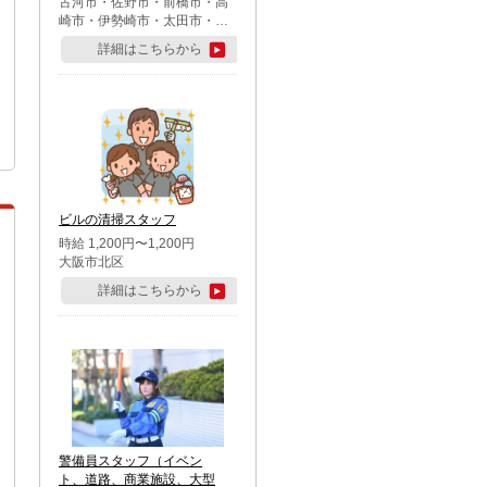
古河市・佐野市・前橋市・高
崎市・伊勢崎市・太田市・館
林市・藤岡市・大泉町・さい
詳細はこちらから
たま市北区・川越市・熊谷
市・行田市・秩父市・所沢
市・飯能市・東松山市・坂戸
市・鶴ケ島市・千葉市中央
区・市川市・松戸市・習志野
市・柏市・流山市・八千代
市・足立区・江戸川区・八王
子市・町田市
ビルの清掃スタッフ
時給 1,200円〜1,200円
大阪市北区
詳細はこちらから
警備員スタッフ（イベン
ト、道路、商業施設、大型