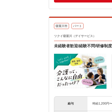
寝屋川市
パート
ツクイ寝屋川（デイサービス）
未経験者歓迎/経験不問/研修制
給与
時給1,200