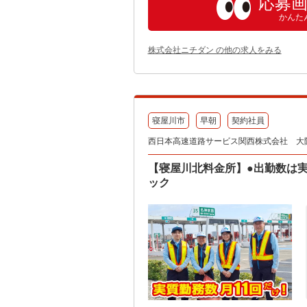
応募
かんた
株式会社ニチダン の他の求人をみる
寝屋川市
早朝
契約社員
西日本高速道路サービス関西株式会社 大
【寝屋川北料金所】●出勤数は実質
ック