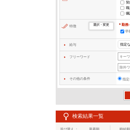
契
職
嘱
勤務
選択・変更
特徴
早
給与
フリーワード
その他の条件
指定
この
検索結果一覧
並び替え ：
新着順
時給順