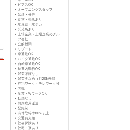
ピアスOK
オープニングスタッフ
禁煙・分煙
食堂・売店あり
駅直結・駅チカ
託児所あり
上場企業・上場企業のグルー
プ会社
公的機関
リゾート
車通勤OK
バイク通勤OK
自転車通勤OK
扶養内勤務OK
残業ほぼなし
残業少なめ（月20h未満）
在宅ワーク・テレワーク可
内職
副業・WワークOK
転勤なし
無期雇用派遣
登録制
有休取得率80%以上
交通費支給
社会保険あり
社宅・寮あり