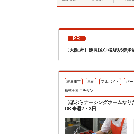
PR
【大阪府】鶴見区◇横堤駅徒歩
寝屋川市
早朝
アルバイト
パー
株式会社ニチダン
【ぽぷらナーシングホームなり
OK◆週2・3日