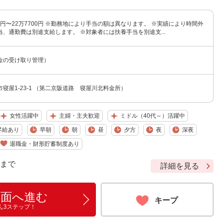
00円〜22万7700円 ※勤務地により手当の額は異なります。 ※実績により時間外
、通勤費は別途支給します。 ※対象者には扶養手当を別途支...
料金の受け取り管理）
寝屋1-23-1 （第二京阪道路 寝屋川北料金所）
女性活躍中
主婦・主夫歓迎
ミドル（40代～）活躍中
昇給あり
早朝
朝
昼
夕方
夜
深夜
退職金・財形貯蓄制度あり
9 まで
詳細を見る
画面へ進む
キープ
ん3ステップ！