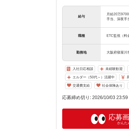
月給20万97
給与
手当、深夜手当
職種
ETC監視（
勤務地
大阪府寝屋川市
入社日応相談
未経験歓迎
エルダー（50代～）活躍中
交通費支給
社会保険あり
応募締め切り: 2026/10/03 23:5
応募
かんた