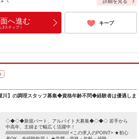
詳細を見る
画面へ進む
キープ
ん3ステップ！
ト
屋川】の調理スタッフ募集◆資格年齢不問◆経験者は優遇しま
◇◆◇◆新規パート、アルバイト大募集◆◇◆◇ 若手から
中高年、主婦まで幅広く活躍中！
/////////////////////////////////////////////////// <この求人のPOINT> ★初心
者OK、未経験歓迎！ ★学歴・資格・年齢・経験...