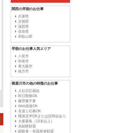
関西の早朝のお仕事
兵庫県
京都府
滋賀県
奈良県
和歌山県
早朝のお仕事人気エリア
八尾市
和泉市
東大阪市
枚方市
寝屋川市の他の特徴のお仕事
入社日応相談
即日勤務OK
履歴書不要
Web面接OK
友達と応募OK
職場見学OKまたは説明会あり
大量募集（10名以上）
未経験歓迎
経験者・有資格者歓迎