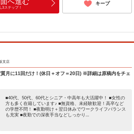
画面へ進む
キープ
ん3ステップ！
阪支店
月に11回だけ！(休日＋オフ＝20日) ※詳細は原稿内をチェ
■40代、50代、60代とシニア・中高年も大活躍中！ ■女性の
方も多く在籍しています♪ ■無資格、未経験歓迎！高卒など
の学歴不問！ ■夜勤明け＋翌日休みでワークライフバランス
も充実 ■夜勤での深夜手当などしっかり...