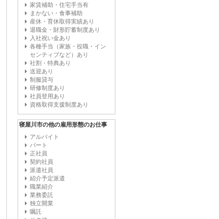
家賃補助・住宅手当有
まかない・食事補助
産休・育休取得実績あり
退職金・財形貯蓄制度あり
入社祝い金あり
各種手当（家族・役職・イン
センティブなど）あり
社割・特典あり
送迎あり
制服貸与
研修制度あり
社員登用あり
資格取得支援制度あり
寝屋川市の他の雇用形態のお仕事
アルバイト
パート
正社員
契約社員
派遣社員
紹介予定派遣
職業紹介
業務委託
独立開業
嘱託