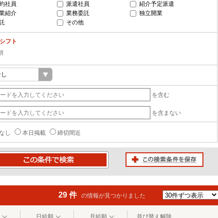
約社員
派遣社員
紹介予定派遣
業紹介
業務委託
独立開業
託
その他
-シフト
朝
を含む
を含まない
なし
本日掲載
締切間近
この検索条件を保存
条件で検索
29 件
の情報が見つかりました
日給順
月給順
並び替え解除