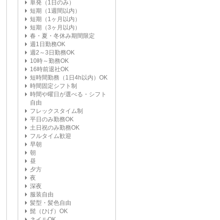
単発（1日のみ）
短期（1週間以内）
短期（1ヶ月以内）
短期（3ヶ月以内）
春・夏・冬休み期間限定
週1日勤務OK
週2～3日勤務OK
10時～勤務OK
16時前退社OK
短時間勤務（1日4h以内）OK
時間固定シフト制
時間や曜日が選べる・シフト
自由
フレックスタイム制
平日のみ勤務OK
土日祝のみ勤務OK
フルタイム歓迎
早朝
朝
昼
夕方
夜
深夜
服装自由
髪型・髪色自由
髭（ひげ）OK
ネイルOK