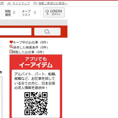
質問
サイトマップ
掲載ご希望のお客様へ
閲覧
キープ
0
0
履歴
リスト
ログイン
キープ中のお仕事（0件）
保存した検索条件（
0
件）
閲覧したお仕事（0件）
件