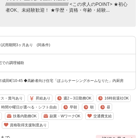
/////////////////////////////////////////////////// <この求人のPOINT> ★初心
者OK、未経験歓迎！ ★学歴・資格・年齢・経験...
 ※試用期間3ヶ月あり (同条件)
宅での調理補助
成田町10-45 ◆高齢者向け住宅「ぽぷらナーシングホームなりた」内厨房
ナス・賞与あり
昇給あり
週2～3日勤務OK
16時前退社OK
時間や曜日が選べる・シフト自由
早朝
朝
昼
扶養内勤務OK
副業・WワークOK
交通費支給
資格取得支援制度あり
9 まで