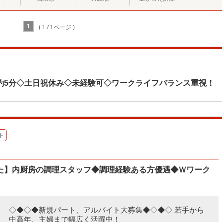
1
( 1 / 1ページ )
約5分◇土日祝休み◇未経験可◇ワークライフバランス重視！
ト
た】内厨房の調理スタッフ◆調理経験ある方優遇◆Ｗワーク
◇◆◇◆新規パート、アルバイト大募集◆◇◆◇ 若手から
中高年、主婦まで幅広く活躍中！