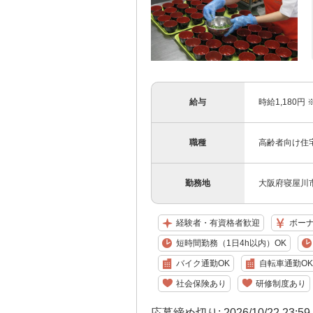
給与
時給1,180円
職種
高齢者向け住
勤務地
大阪府寝屋川市
経験者・有資格者歓迎
ボー
短時間勤務（1日4h以内）OK
バイク通勤OK
自転車通勤OK
社会保険あり
研修制度あり
応募締め切り: 2026/10/22 23:5