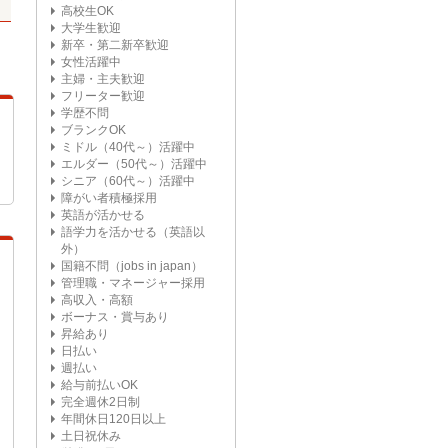
高校生OK
大学生歓迎
新卒・第二新卒歓迎
女性活躍中
主婦・主夫歓迎
フリーター歓迎
学歴不問
ブランクOK
ミドル（40代～）活躍中
エルダー（50代～）活躍中
シニア（60代～）活躍中
障がい者積極採用
英語が活かせる
語学力を活かせる（英語以
外）
国籍不問（jobs in japan）
管理職・マネージャー採用
高収入・高額
ボーナス・賞与あり
昇給あり
日払い
週払い
給与前払いOK
完全週休2日制
年間休日120日以上
土日祝休み