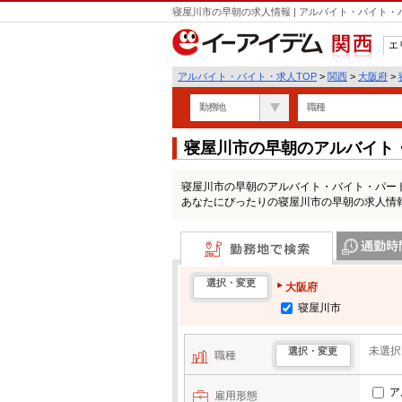
寝屋川市の早朝の求人情報 | アルバイト・バイト
エ
関西
アルバイト・バイト・求人TOP
>
関西
>
大阪府
>
勤務地
職種
寝屋川市の早朝のアルバイト
寝屋川市の早朝のアルバイト・バイト・パー
あなたにぴったりの寝屋川市の早朝の求人情
勤務地で検索
通勤時間・区
選択・変更
大阪府
寝屋川市
未選択
選択・変更
職種
ア
雇用形態