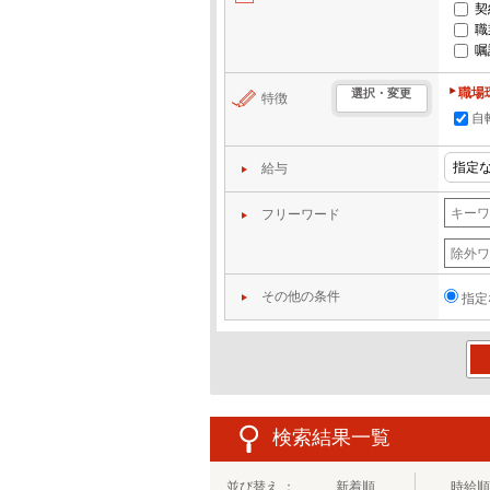
契
職
嘱
職場
選択・変更
特徴
自
給与
フリーワード
その他の条件
指定
この
検索結果一覧
並び替え ：
新着順
時給順