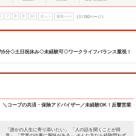
6
7
8
9
10
次へ >
最後へ>>
( 1 / 262ページ )
約5分◇土日祝休み◇未経験可◇ワークライフバランス重視！
】＼コープの共済・保険アドバイザー／未経験OK！反響営業
「誰かの人生に寄り添いたい」 「人の話を聞くことが得
意」 「営業の仕事に興味がある」 そんな方なら経験問わず