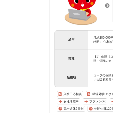
月給280,0
給与
時間） ◇家族手
［1］生協（
職種
済・保険のカ
コープの保険相
勤務地
／大阪府和泉市
入社日応相談
職場見学OKま
女性活躍中
ブランクOK
完全週休2日制
年間休日120