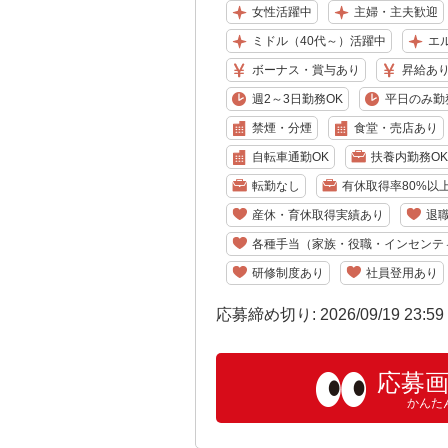
女性活躍中
主婦・主夫歓迎
ミドル（40代～）活躍中
エ
ボーナス・賞与あり
昇給あ
週2～3日勤務OK
平日のみ勤
禁煙・分煙
食堂・売店あり
自転車通勤OK
扶養内勤務OK
転勤なし
有休取得率80%以
産休・育休取得実績あり
退
各種手当（家族・役職・インセンテ
研修制度あり
社員登用あり
応募締め切り: 2026/09/19 23:5
応募
かんた