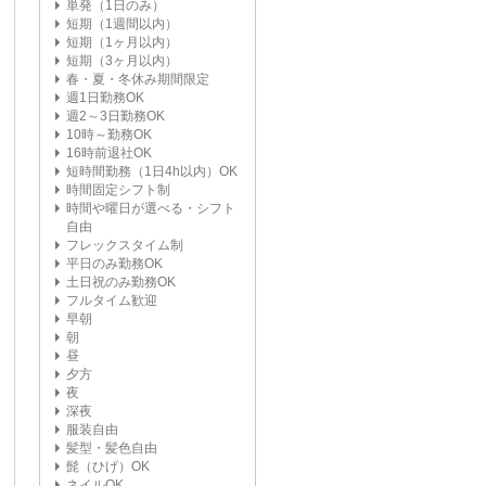
単発（1日のみ）
短期（1週間以内）
短期（1ヶ月以内）
短期（3ヶ月以内）
春・夏・冬休み期間限定
週1日勤務OK
週2～3日勤務OK
10時～勤務OK
16時前退社OK
短時間勤務（1日4h以内）OK
時間固定シフト制
時間や曜日が選べる・シフト
自由
フレックスタイム制
平日のみ勤務OK
土日祝のみ勤務OK
フルタイム歓迎
早朝
朝
昼
夕方
夜
深夜
服装自由
髪型・髪色自由
髭（ひげ）OK
ネイルOK