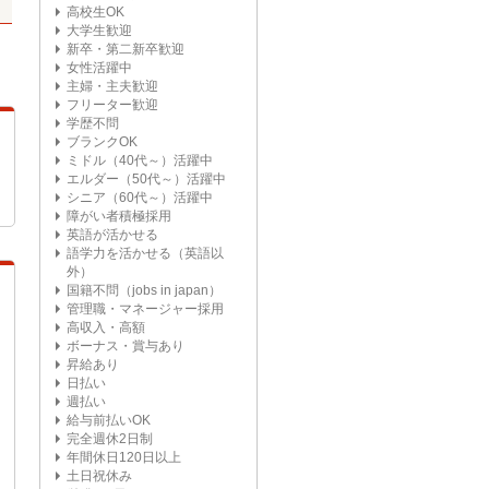
高校生OK
大学生歓迎
新卒・第二新卒歓迎
女性活躍中
主婦・主夫歓迎
フリーター歓迎
学歴不問
ブランクOK
ミドル（40代～）活躍中
エルダー（50代～）活躍中
シニア（60代～）活躍中
障がい者積極採用
英語が活かせる
語学力を活かせる（英語以
外）
国籍不問（jobs in japan）
管理職・マネージャー採用
高収入・高額
ボーナス・賞与あり
昇給あり
日払い
週払い
給与前払いOK
完全週休2日制
年間休日120日以上
土日祝休み