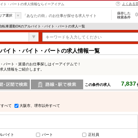
よくある
・バイト・パートの求人情報ならイーアイデム
保存した
0
リア選択
「あなたの街」のお仕事が探せる求人サイト
検索条件
 自転車通勤OKのアルバイト・バイト・パートの求人一覧
ルバイト・バイト・パートの求人情報一覧
ト・パート・派遣のお仕事探しはイーアイデムで！
の求人情報をご紹介します。
7,837
この条件の求人
間で検索
路線・駅・駅で検索
市すべて
大阪市、堺市以外すべて
ルバイト
パート
正社員