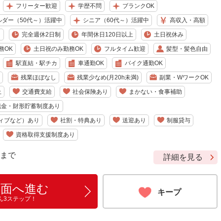
フリーター歓迎
学歴不問
ブランクOK
ルダー（50代～）活躍中
シニア（60代～）活躍中
高収入・高額
り
完全週休2日制
年間休日120日以上
土日祝休み
務OK
土日祝のみ勤務OK
フルタイム歓迎
髪型・髪色自由
駅直結・駅チカ
車通勤OK
バイク通勤OK
残業ほぼなし
残業少なめ(月20h未満)
副業・WワークOK
上
交通費支給
社会保険あり
まかない・食事補助
職金・財形貯蓄制度あり
ィブなど）あり
社割・特典あり
送迎あり
制服貸与
資格取得支援制度あり
9 まで
詳細を見る
画面へ進む
キープ
ん3ステップ！