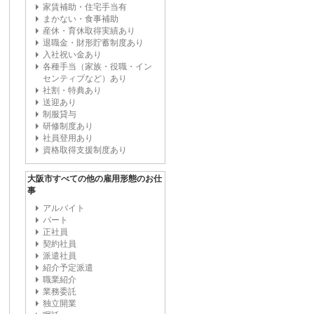
家賃補助・住宅手当有
まかない・食事補助
産休・育休取得実績あり
退職金・財形貯蓄制度あり
入社祝い金あり
各種手当（家族・役職・イン
センティブなど）あり
社割・特典あり
送迎あり
制服貸与
研修制度あり
社員登用あり
資格取得支援制度あり
大阪市すべての他の雇用形態のお仕
事
アルバイト
パート
正社員
契約社員
派遣社員
紹介予定派遣
職業紹介
業務委託
独立開業