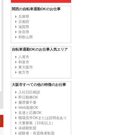
関西の自転車通勤OKのお仕事
兵庫県
京都府
滋賀県
奈良県
和歌山県
自転車通勤OKのお仕事人気エリア
八尾市
和泉市
東大阪市
枚方市
大阪市すべての他の特徴のお仕事
入社日応相談
即日勤務OK
履歴書不要
Web面接OK
友達と応募OK
職場見学OKまたは説明会あり
大量募集（10名以上）
未経験歓迎
経験者・有資格者歓迎