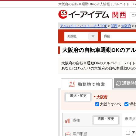
大阪府の自転車通勤OKの求人情報 | アルバイト
エ
関西
アルバイト・バイト・求人TOP
>
関西
>
大阪府
>
勤務地
職種
大阪府の自転車通勤OKのア
大阪府の自転車通勤OKのアルバイト・バイ
あなたにぴったりの大阪府の自転車通勤OK
勤務地で検索
通勤時間・区
選択・変更
大阪府
大阪市すべて
堺
未選択
選択・変更
職種
ア
雇用形態