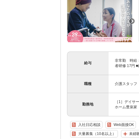
非常勤 時給：
給与
者研修 17円 
職種
介護スタッフ
［1］デイサー
勤務地
ホーム豊泉家 
入社日応相談
Web面接OK
大量募集（10名以上）
未経