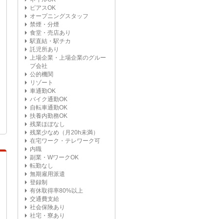
ピアスOK
オープニングスタッフ
禁煙・分煙
食堂・売店あり
駅直結・駅チカ
託児所あり
上場企業・上場企業のグルー
プ会社
公的機関
リゾート
車通勤OK
バイク通勤OK
自転車通勤OK
扶養内勤務OK
残業ほぼなし
残業少なめ（月20h未満）
在宅ワーク・テレワーク可
内職
副業・WワークOK
転勤なし
無期雇用派遣
登録制
有休取得率80%以上
交通費支給
社会保険あり
社宅・寮あり