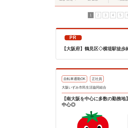
1
2
3
4
5
PR
【大阪府】鶴見区◇横堤駅徒歩
自転車通勤OK
正社員
大阪いずみ市民生活協同組合
【南大阪を中心に多数の勤務地
中心◎