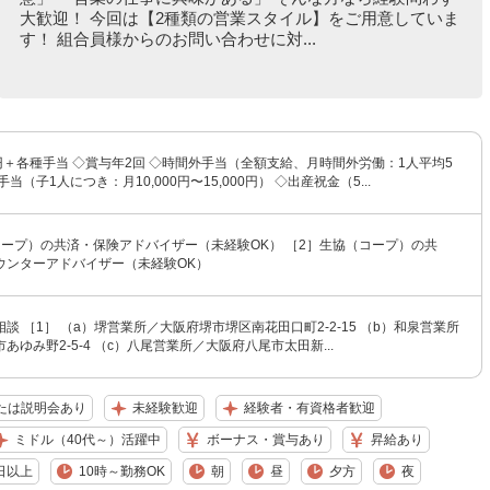
大歓迎！ 今回は【2種類の営業スタイル】をご用意していま
す！ 組合員様からのお問い合わせに対...
00円＋各種手当 ◇賞与年2回 ◇時間外手当（全額支給、月時間外労働：1人平均5
当（子1人につき：月10,000円〜15,000円） ◇出産祝金（5...
コープ）の共済・保険アドバイザー（未経験OK） ［2］生協（コープ）の共
ウンターアドバイザー（未経験OK）
談 ［1］ （a）堺営業所／大阪府堺市堺区南花田口町2-2-15 （b）和泉営業所
あゆみ野2-5-4 （c）八尾営業所／大阪府八尾市太田新...
たは説明会あり
未経験歓迎
経験者・有資格者歓迎
ミドル（40代～）活躍中
ボーナス・賞与あり
昇給あり
日以上
10時～勤務OK
朝
昼
夕方
夜