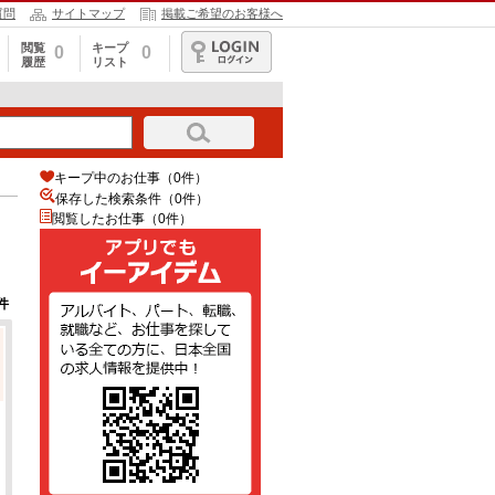
質問
サイトマップ
掲載ご希望のお客様へ
閲覧
キープ
0
0
履歴
リスト
ログイン
キープ中のお仕事（0件）
保存した検索条件（
0
件）
閲覧したお仕事（0件）
件