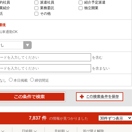
約社員
派遣社員
紹介予定派遣
業紹介
業務委託
独立開業
託
その他
環境
転車通勤OK
を含む
を含まない
なし
本日掲載
締切間近
この検索条件を保存
条件で検索
7,837 件
の情報が見つかりました
日給順
月給順
並び替え解除