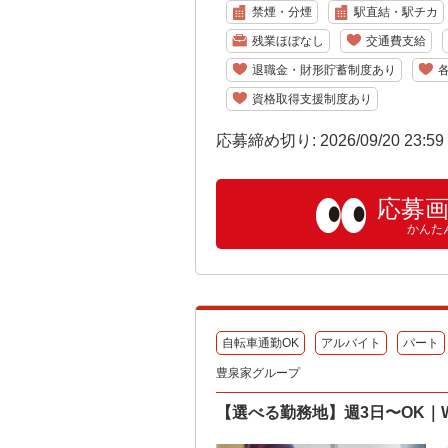
禁煙・分煙
駅直結・駅チカ
残業ほぼなし
交通費支給
退職金・財形貯蓄制度あり
資格取得支援制度あり
応募締め切り: 2026/09/20 23:5
応募
かんた
自転車通勤OK
アルバイト
パート
豊泉家グループ
【選べる勤務地】週3日〜OK｜