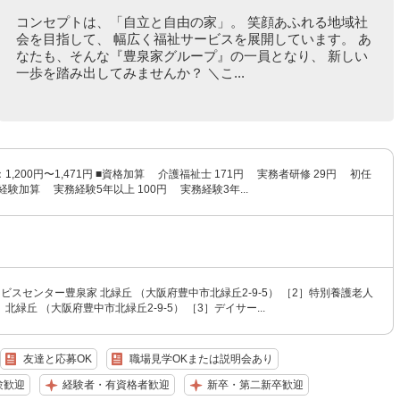
コンセプトは、「自立と自由の家」。 笑顔あふれる地域社
会を目指して、 幅広く福祉サービスを展開しています。 あ
なたも、そんな『豊泉家グループ』の一員となり、 新しい
一歩を踏み出してみませんか？ ＼こ...
1,200円〜1,471円 ■資格加算 介護福祉士 171円 実務者研修 29円 初任
■経験加算 実務経験5年以上 100円 実務経験3年...
ビスセンター豊泉家 北緑丘 （大阪府豊中市北緑丘2-9-5） ［2］特別養護老人
北緑丘 （大阪府豊中市北緑丘2-9-5） ［3］デイサー...
友達と応募OK
職場見学OKまたは説明会あり
験歓迎
経験者・有資格者歓迎
新卒・第二新卒歓迎