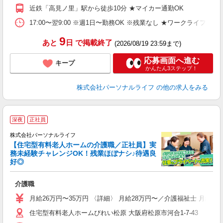
あ
近鉄「高見ノ里」駅から徒歩10分 ★マイカー通勤OK
の
通
17:00〜翌9:00 ※週1日〜勤務OK ※残業なし ★ワークライフバ
K 
9
あと
日
で掲載終了
(2026/08/19 23:59まで)
応募画面へ進む
キープ
かんたん3ステップ！
株式会社パーソナルライフ
の他の求人をみる
＼
深夜
正社員
株式会社パーソナルライフ
【住宅型有料老人ホームの介護職／正社員】実
務未経験チャレンジOK！残業ほぼナシ♪待遇良
好◎
グ
介護職
入
未
月給26万円〜35万円 〈詳細〉 月給28万円〜／介護福祉士 月給
婦
住宅型有料老人ホームびれい松原 大阪府松原市河合1-7-43
～
ナ