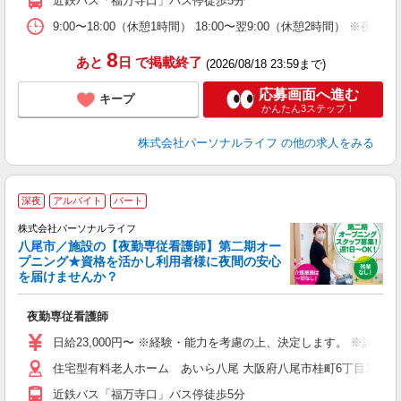
近鉄バス「福万寺口」バス停徒歩5分
ー
O
9:00〜18:00（休憩1時間） 18:00〜翌9:00（休憩2時間
険
8
あと
日
で掲載終了
(2026/08/18 23:59まで)
応募画面へ進む
キープ
かんたん3ステップ！
株式会社パーソナルライフ
の他の求人をみる
深夜
アルバイト
パート
株式会社パーソナルライフ
八尾市／施設の【夜勤専従看護師】第二期オー
プニング★資格を活かし利用者様に夜間の安心
護
を届けませんか？
週
夜勤専従看護師
入
未
日給23,000円〜 ※経験・能力を考慮の上、決定します。 ※試用
婦
住宅型有料老人ホーム あいら八尾 大阪府八尾市桂町6丁目15
エ
給
近鉄バス「福万寺口」バス停徒歩5分