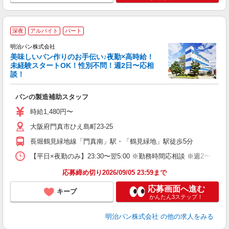
深夜
アルバイト
パート
明治パン株式会社
美味しいパン作りのお手伝い♪夜勤×高時給！
★
未経験スタートOK！性別不問！週2日〜応相
談！
現
入
パンの製造補助スタッフ
土
の
時給1,480円〜
業
大阪府門真市ひえ島町23-25
長堀鶴見緑地線「門真南」駅・「鶴見緑地」駅徒歩5分
【平日×夜勤のみ】23:30〜翌5:00 ※勤務時間応相談 ※週2
応募締め切り2026/09/05 23:59まで
応募画面へ進む
キープ
かんたん3ステップ！
明治パン株式会社
の他の求人をみる