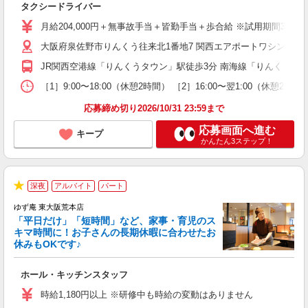
タクシードライバー
経
車
月給204,000円＋無事故手当＋皆勤手当＋歩合給 ※試用期間3ヵ月（最
種
大阪府泉佐野市りんくう往来北1番地7 関西エアポートワシントンホ
JR関西空港線「りんくうタウン」駅徒歩3分 南海線「りんくうタ
［1］9:00〜18:00（休憩2時間） ［2］16:00〜翌1:00（休
応募締め切り2026/10/31 23:59まで
応募画面へ進む
キープ
かんたん3ステップ！
深夜
アルバイト
パート
★
ゆず庵 東大阪荒本店
「平日だけ」「短時間」など、家事・育児のス
キマ時間に！お子さんの長期休暇に合わせたお
休みもOKです♪
の
ホール・キッチンスタッフ
入
学
時給1,180円以上 ※研修中も時給の変動はありません
活