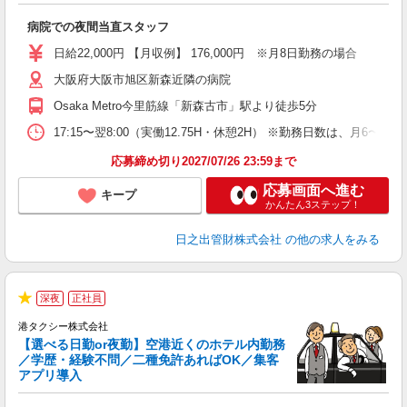
転
病院での夜間当直スタッフ
日給22,000円 【月収例】 176,000円 ※月8日勤務の場合
大阪府大阪市旭区新森近隣の病院
Osaka Metro今里筋線「新森古市」駅より徒歩5分
17:15〜翌8:00（実働12.75H・休憩2H） ※勤務日数は
応募締め切り2027/07/26 23:59まで
応募画面へ進む
キープ
かんたん3ステップ！
日之出管財株式会社
の他の求人をみる
深夜
正社員
★
港タクシー株式会社
【選べる日勤or夜勤】空港近くのホテル内勤務
／学歴・経験不問／二種免許あればOK／集客
アプリ導入
も