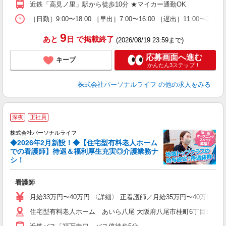
近鉄「高見ノ里」駅から徒歩10分 ★マイカー通勤OK
煙
休
［日勤］9:00〜18:00 ［早出］7:00〜16:00 ［遅出］11:00〜
退
9
あと
日
で掲載終了
(2026/08/19 23:59まで)
応募画面へ進む
キープ
かんたん3ステップ！
株式会社パーソナルライフ
の他の求人をみる
深夜
正社員
株式会社パーソナルライフ
◆2026年2月新設！◆【住宅型有料老人ホーム
での看護師】待遇＆福利厚生充実◎介護業務ナ
シ！
の
看護師
入
未
月給33万円〜40万円 〈詳細〉 正看護師／月給35万円〜40万円
婦
住宅型有料老人ホーム あいら八尾 大阪府八尾市桂町6丁目15
エ
ー