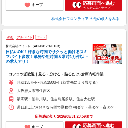
応募画面へ進む
キープ
かんたん3ステップ！
株式会社フロンティア
の他の求人をみる
深夜
アルバイト
パート
株式会社バイトレ（ADM811226GT63）
く
日払いOK！好きな時間でサクッと働けるスキ
マバイト多数！単発や短時間＆常時1万件以上
☆
の求人アリ！
験
コツコツ派歓迎｜見る・分ける・貼るだけ♪倉庫内軽作業
即
活
時給1357円〜時給1500円（就業先により異なる）
（
大阪府大阪市住吉区
短
K
最寄駅：細井川駅、住吉鳥居前駅、住吉大社駅
日
髪
週1日以上/お好きな時間で勤務◎ 朝ダケ・昼ダケ・夜ダケ・夜勤など、 ご自
応募締め切り2026/08/31 23:59まで
応募画面へ進む
キープ