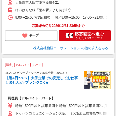
大阪府東大阪市荒本新町4-21
短
の
けいはんな線「荒本駅」より徒歩1分
ル
特
9:00〜25:00内で応相談 例／9:00〜15:00、17:00〜
応募締め切り2026/12/31 23:59まで
応募画面へ進む
キープ
かんたん3ステップ！
株式会社物語コーポレーション
の他の求人をみる
深夜
アルバイト
パート
コンパスグループ・ジャパン株式会社 20915_p
く
【週4日〜OK】大手企業での安定してお仕事
しませんか♪ブランクOK★
大
調理員【アルバイト・パート】
入
歓
時給1,500円以上 試用期間中 時給1,500円以上(試用期間2ヶ月
～
トッパンコミュニケーション大阪 （大阪府三島郡島本町桜井3-14-
用