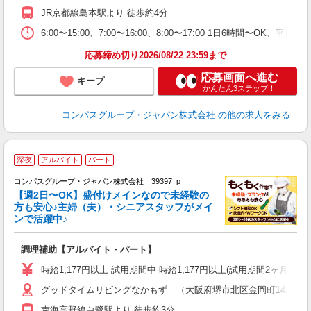
み
JR京都線島本駅より 徒歩約4分
い
6:00〜15:00、7:00〜16:00、8:00〜17:00 1日6時間〜O
応募締め切り2026/08/22 23:59まで
応募画面へ進む
キープ
かんたん3ステップ！
コンパスグループ・ジャパン株式会社
の他の求人をみる
深夜
アルバイト
パート
コンパスグループ・ジャパン株式会社 39397_p
く
【週2日〜OK】盛付けメインなので未経験の
方も安心♪主婦（夫）・シニアスタッフがメイ
ンで活躍中♪
大
調理補助【アルバイト・パート】
入
歓
時給1,177円以上 試用期間中 時給1,177円以上(試用期間2ヶ月) 
～
グッドタイムリビングなかもず （大阪府堺市北区金岡町1423番7
用
2
南海高野線白鷺駅より 徒歩約3分