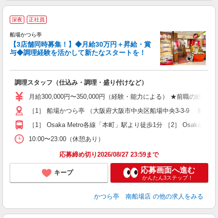
深夜
正社員
船場かつら亭
【3店舗同時募集！】◆月給30万円＋昇給・賞
与◆調理経験を活かして新たなスタートを！
ま
調理スタッフ（仕込み・調理・盛り付けなど）
入
ー
月給300,000円〜350,000円（経験・能力による） ★前職の給
ス
［1］ 船場かつら亭 （大阪府大阪市中央区船場中央3-3-9 船場
交
［1］ Osaka Metro各線「本町」駅より徒歩1分 ［2］ Osaka 
10:00〜23:00（休憩あり）
応募締め切り2026/08/27 23:59まで
応募画面へ進む
キープ
かんたん3ステップ！
かつら亭 南船場店
の他の求人をみる