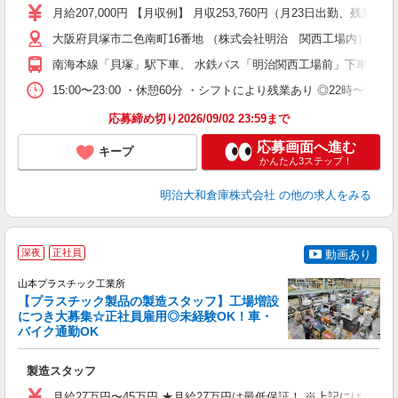
夕
月給207,000円 【月収例】 月収253,760円（月23日出勤、残業2
会
大阪府貝塚市二色南町16番地 （株式会社明治 関西工場内）
南海本線「貝塚」駅下車、 水鉄バス「明治関西工場前」下車、徒歩
15:00〜23:00 ・休憩60分 ・シフトにより残業あり ◎22時〜
応募締め切り2026/09/02 23:59まで
応募画面へ進む
キープ
かんたん3ステップ！
明治大和倉庫株式会社
の他の求人をみる
深夜
正社員
動画あり
山本プラスチック工業所
【プラスチック製品の製造スタッフ】工場増設
につき大募集☆正社員雇用◎未経験OK！車・
バイク通勤OK
た
製造スタッフ
入
月給27万円〜45万円 ★月給27万円は最低保証！ ※上記には各