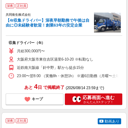
深夜
正社員
共同衛生株式会社
【4t収集ドライバー】深夜早朝勤務で午後は自
ス
由に◎未経験者歓迎！創業63年の安定企業
事
0
収集ドライバー（4t）
即
躍
月給300,000円〜
賞
大阪府大阪市東住吉区湯里6-10-20 ※転勤なし
通
近鉄南大阪線「針中野」駅から徒歩15分
度
23:00〜翌8:00 （実働8h・休憩1h） ※週6日勤務（月曜〜土曜）
4
あと
日
で掲載終了
(2026/08/14 23:59まで)
応募画面へ進む
キープ
かんたん3ステップ！
深夜
正社員
動画あり