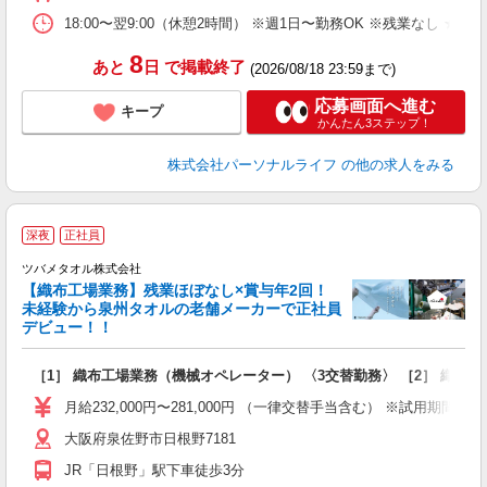
自
ス
18:00〜翌9:00（休憩2時間） ※週1日〜勤務OK ※残業なし ★
勤
8
あと
日
で掲載終了
(2026/08/18 23:59まで)
応募画面へ進む
キープ
かんたん3ステップ！
株式会社パーソナルライフ
の他の求人をみる
深夜
正社員
ツバメタオル株式会社
【織布工場業務】残業ほぼなし×賞与年2回！
未経験から泉州タオルの老舗メーカーで正社員
年
デビュー！！
実
性
［1］ 織布工場業務（機械オペレーター） 〈3交替勤務〉 ［2］ 織布
入
代
月給232,000円〜281,000円 （一律交替手当含む） ※試用期間3ヶ
り
大阪府泉佐野市日根野7181
残
種
JR「日根野」駅下車徒歩3分