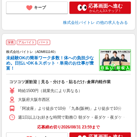
応募画面へ進む
キープ
かんたん3ステップ！
株式会社バイトレ
の他の求人をみる
深夜
アルバイト
パート
株式会社バイトレ（ADM811140）
未経験OKの簡単ワーク多数！体への負担少な
め。日払いOK＆スポット・単発のお仕事が豊
富！
ス
ロ
コツコツ派歓迎｜見る・分ける・貼るだけ♪倉庫内軽作業
即
活
時給1500円（就業先により異なる）
（
大阪府大阪市西区
短
K
「阿波座」より徒歩で10分 「九条(阪神)」より徒歩で10分
日
髪
週1日以上/お好きな時間で勤務◎ 朝ダケ・昼ダケ・夜ダケ・夜勤など、 ご自
応募締め切り2026/08/31 23:59まで
応募画面へ進む