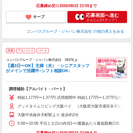
応募締め切り2026/08/22 23:59まで
応募画面へ進む
キープ
かんたん3ステップ！
コンパスグループ・ジャパン株式会社
の他の求人をみる
深夜
アルバイト
パート
コンパスグループ・ジャパン株式会社 39378_p
く
【週3日〜OK】主婦（夫）・シニアスタッフ
がメインで活躍中♪シフト相談OK♪
大
調理補助【アルバイト・パート】
入
歓
時給1,177円〜1,377円 試用期間中 時給1,177円〜1,377円(
～
グッドタイムリビング大阪ベイ （大阪府大阪市港区弁天1-3-3）
用
2
大阪中央線弁天町駅より 徒歩約2分
禁
食
5:00〜10:00 平日と土日の内3日〜/週週あたり最低勤務日数／3日
応募締め切り2026/08/22 23:59まで