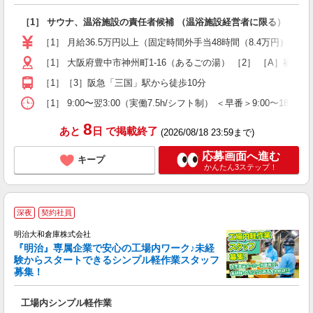
を
［1］ サウナ、温浴施設の責任者候補 （温浴施設経営者に限る） ［2
入
賞
［1］ 月給36.5万円以上（固定時間外手当48時間（8.4万円）含む
ほ
［1］ 大阪府豊中市神州町1-16（あるごの湯） ［2］ ［A］福岡遠
［1］［3］阪急「三国」駅から徒歩10分
［1］ 9:00〜翌3:00（実働7.5h/シフト制） ＜早番＞9:00〜1
8
あと
日
で掲載終了
(2026/08/18 23:59まで)
応募画面へ進む
キープ
かんたん3ステップ！
深夜
契約社員
明治大和倉庫株式会社
『明治』専属企業で安心の工場内ワーク♪未経
験からスタートできるシンプル軽作業スタッフ
募集！
面
工場内シンプル軽作業
入