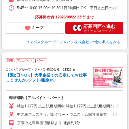
内
な
5:45〜10:00 15:00〜19:30 1日2時間〜OK、平日と土日の内2
応募締め切り2026/08/22 23:59まで
応募画面へ進む
キープ
かんたん3ステップ！
コンパスグループ・ジャパン株式会社
の他の求人をみる
深夜
アルバイト
パート
コンパスグループ・ジャパン株式会社 21326_p
く
【週2日〜OK】大手企業での安定してお仕事
しませんか♪シフト相談OK♪
大
調理補助【アルバイト・パート】
入
歓
時給1,177円以上 試用期間中 時給1,177円以上(試用期間2ヶ月
～
中之島フェスティバルタワー・ウエスト35階社員食堂 （大阪府大阪
用
務
京阪中之島線渡辺橋駅より 徒歩約1分
業