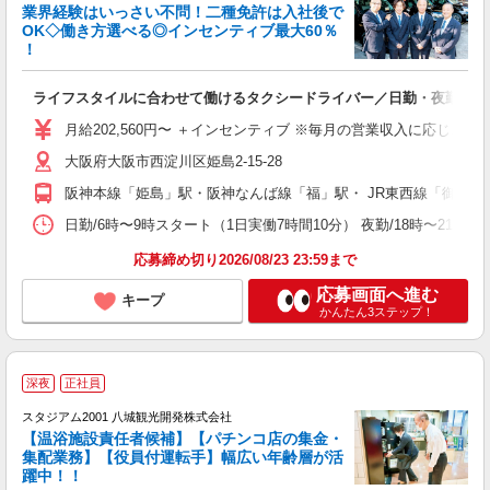
免
業界経験はいっさい不問！二種免許は入社後で
OK◇働き方選べる◎インセンティブ最大60％
！
社
ライフスタイルに合わせて働けるタクシードライバー／日勤・夜勤・隔
入
K
月給202,560円〜 ＋インセンティブ ※毎月の営業収入に応じ、
～
イ
大阪府大阪市西淀川区姫島2-15-28
阪神本線「姫島」駅・阪神なんば線「福」駅・ JR東西線「御幣島
研
日勤/6時〜9時スタート（1日実働7時間10分） 夜勤/18時〜2
応募締め切り2026/08/23 23:59まで
応募画面へ進む
キープ
かんたん3ステップ！
深夜
正社員
スタジアム2001 八城観光開発株式会社
【温浴施設責任者候補】【パチンコ店の集金・
集配業務】【役員付運転手】幅広い年齢層が活
躍中！！