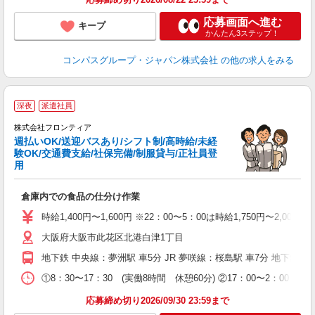
応募画面へ進む
キープ
かんたん3ステップ！
コンパスグループ・ジャパン株式会社
の他の求人をみる
深夜
派遣社員
株式会社フロンティア
が
週払いOK/送迎バスあり/シフト制/高時給/未経
W
験OK/交通費支給/社保完備/制服貸与/正社員登
用
迎
ル
倉庫内での食品の仕分け作業
制
ー
時給1,400円〜1,600円 ※22：00〜5：00は時給1,750円〜2,000円
O
大阪府大阪市此花区北港白津1丁目
地下鉄 中央線：夢洲駅 車5分 JR 夢咲線：桜島駅 車7分 地下鉄
①8：30〜17：30 (実働8時間 休憩60分) ②17：00〜2：00
応募締め切り2026/09/30 23:59まで