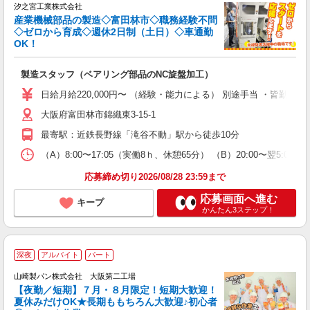
汐之宮工業株式会社
産業機械部品の製造◇富田林市◇職務経験不問
◇ゼロから育成◇週休2日制（土日）◇車通勤
OK！
代
製造スタッフ（ベアリング部品のNC旋盤加工）
未
早
日給月給220,000円〜 （経験・能力による） 別途手当 ・皆勤手
資
大阪府富田林市錦織東3-15-1
最寄駅：近鉄長野線「滝谷不動」駅から徒歩10分
（A）8:00〜17:05（実働8ｈ、休憩65分） （B）20:00〜翌5
応募締め切り2026/08/28 23:59まで
応募画面へ進む
キープ
かんたん3ステップ！
深夜
アルバイト
パート
山崎製パン株式会社 大阪第二工場
【夜勤／短期】７月・８月限定！短期大歓迎！
夏休みだけOK★長期ももちろん大歓迎♪初心者