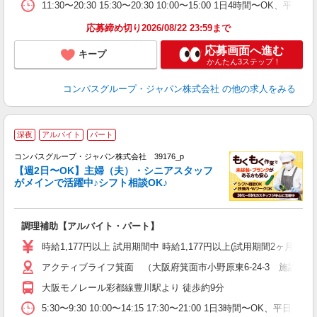
11:30〜20:30 15:30〜20:30 10:00〜15:00 1日4時間〜
応募締め切り2026/08/22 23:59まで
応募画面へ進む
キープ
かんたん3ステップ！
コンパスグループ・ジャパン株式会社
の他の求人をみる
深夜
アルバイト
パート
コンパスグループ・ジャパン株式会社 39176_p
く
【週2日〜OK】主婦（夫）・シニアスタッフ
がメインで活躍中♪シフト相談OK♪
大
調理補助【アルバイト・パート】
入
歓
時給1,177円以上 試用期間中 時給1,177円以上(試用期間2ヶ月
～
アクティブライフ箕面 （大阪府箕面市小野原東6-24-3 施設内
用
2
大阪モノレール彩都線豊川駅より 徒歩約9分
内
勤
5:30〜9:30 10:00〜14:15 17:30〜21:00 1日3時間〜OK