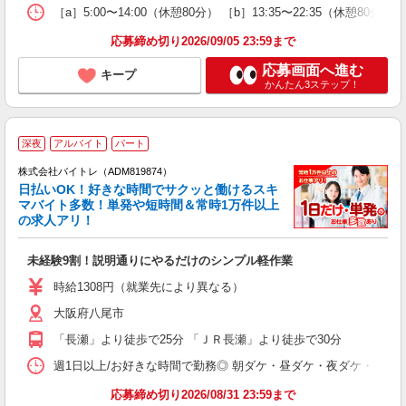
［a］5:00〜14:00（休憩80分） ［b］13:35〜22:35（休憩8
応募締め切り2026/09/05 23:59まで
応募画面へ進む
キープ
かんたん3ステップ！
深夜
アルバイト
パート
株式会社バイトレ（ADM819874）
く
日払いOK！好きな時間でサクッと働けるスキ
マバイト多数！単発や短時間＆常時1万件以上
☆
の求人アリ！
験
未経験9割！説明通りにやるだけのシンプル軽作業
即
活
時給1308円（就業先により異なる）
（
大阪府八尾市
短
K
「長瀬」より徒歩で25分 「ＪＲ長瀬」より徒歩で30分
日
髪
週1日以上/お好きな時間で勤務◎ 朝ダケ・昼ダケ・夜ダケ・夜勤など、 ご自
応募締め切り2026/08/31 23:59まで