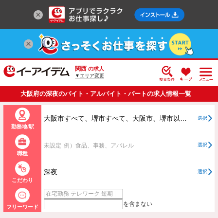
関西
の求人
▼エリア変更
大阪府の深夜のバイト・アルバイト・パートの求人情報一覧
大阪市すべて、堺市すべて、大阪市、堺市以外すべて
選択
勤務地/駅
未設定
例）食品、事務、アパレル
選択
職種
深夜
選択
こだわり
を含まない
フリーワード