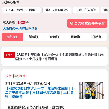
人気の条件
ミドル（40代～）活躍中
週2～3日勤務OK
主婦・主夫歓迎
週1
求人件数 :
1,026
件
この検索条件を保存
大阪府の平均時給を見る
指定なし
新着順
時給順
日給順
月給順
【大阪府】守口市【ダンボールや包装関連資材の営業社員】未
PR
経験OK！土日祝休！車通勤可
・
深夜
契約社員
年
西日本高速道路サービス関西株式会社
員
【NEXCO西日本グループ】無資格未経験｜シ
0
ニア中高年活躍｜月11回程度の勤務｜正社員
登用率99％
社
高速道路料金所での料金収受・ETC監視
大