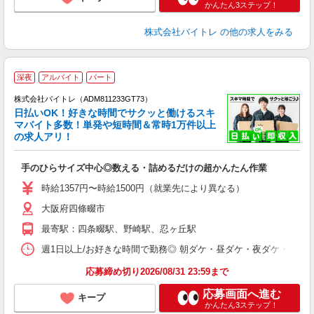
かんたん3ステップ！
株式会社バイトレ
の他の求人をみる
深夜
アルバイト
パート
株式会社バイトレ（ADM811233GT73）
く
日払いOK！好きな時間でサクッと働けるスキ
マバイト多数！単発や短時間＆常時1万件以上
☆
の求人アリ！
験
手のひらサイズ中心◎数える・詰めるだけの超かんたん作業
即
活
時給1357円〜時給1500円（就業先により異なる）
（
大阪府四條畷市
短
K
最寄駅：四条畷駅、野崎駅、忍ヶ丘駅
日
髪
週1日以上/お好きな時間で勤務◎ 朝ダケ・昼ダケ・夜ダケ・夜勤など、 ご自
応募締め切り2026/08/31 23:59まで
応募画面へ進む
キープ
かんたん3ステップ！