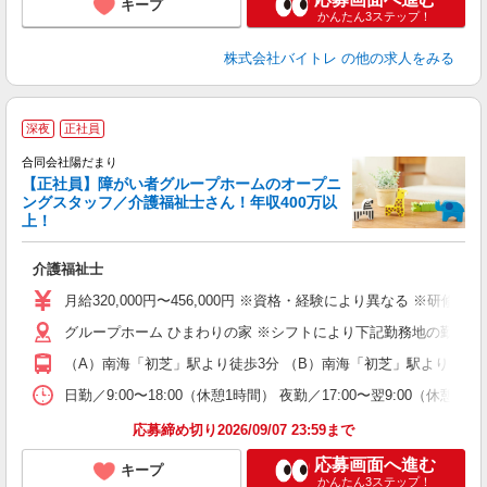
キープ
かんたん3ステップ！
株式会社バイトレ
の他の求人をみる
◎
深夜
正社員
◎
合同会社陽だまり
【正社員】障がい者グループホームのオープニ
ングスタッフ／介護福祉士さん！年収400万以
上！
や
介護福祉士
経
（
月給320,000円〜456,000円 ※資格・経験により異なる ※研
朝
グループホーム ひまわりの家 ※シフトにより下記勤務地の勤務にな
駅
（A）南海「初芝」駅より徒歩3分 （B）南海「初芝」駅より徒歩1
制
日勤／9:00〜18:00（休憩1時間） 夜勤／17:00〜翌9:00（休
応募締め切り2026/09/07 23:59まで
応募画面へ進む
キープ
かんたん3ステップ！