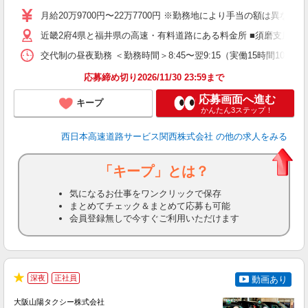
（
月給20万9700円〜22万7700円 ※勤務地により手当の額は異な
近畿2府4県と福井県の高速・有料道路にある料金所 ■須磨支店 ・
交代制の昼夜勤務 ＜勤務時間＞8:45〜翌9:15（実働15時間
応募締め切り2026/11/30 23:59まで
応募画面へ進む
キープ
かんたん3ステップ！
西日本高速道路サービス関西株式会社
の他の求人をみる
「キープ」とは？
気になるお仕事をワンクリックで保存
まとめてチェック＆まとめて応募も可能
会員登録無しで今すぐご利用いただけます
深夜
正社員
動画あり
★
大阪山陽タクシー株式会社