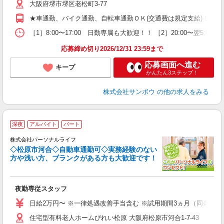
大阪府堺市堺区老松町3-77
日
勤
★車通勤、バイク通勤、自転車通勤ＯＫ(交通費は規定支給)！ ★
し
あ
［1］8:00〜17:00 日勤専属も大歓迎！！ ［2］20:00〜翌
応募締め切り2026/12/31 23:59まで
応募画面へ進む
キープ
かんたん3ステップ！
株式会社サンボウ
の他の求人をみる
深夜
アルバイト
パート
株式会社パーソナルライフ
タ
◇松原市河合◇自動車通勤可◇実務経験のない
方や浅い方、ブランクがある方も大歓迎です！
時
夜勤専従スタッフ
入
未
日給2万円〜 ※一律処遇改善手当含む ※試用期間3ヵ月（同条件）
婦
住宅型有料老人ホームびれい松原 大阪府松原市河合1-7-43
～