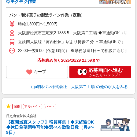
◎モクモク作業
備
入
パン・和洋菓子の製造ライン作業（夜勤）
迎
ー
時給1,300円〜1,500円
（
大阪府松原市三宅東2-1835-5 大阪第二工場 ◆車通勤OK（駐車
平
近鉄南大阪線「河内松原」駅より徒歩21分 ＊車通勤OKです 近
ー
ほ
22:00〜翌6:00（休憩1時間） ※勤務は週1日〜で相談に応
応募締め切り2026/10/29 23:59まで
応募画面へ進む
キープ
かんたん3ステップ！
山崎製パン株式会社 大阪第二工場
の他の求人をみる
病
深夜
アルバイト
パート
5
★
日之出管財株式会社
歓
【夜間当直スタッフ】増員募集！◆未経験OK
交
◆休日希望調整可能◆選べる勤務日数（月6〜
入
9日）
ブ