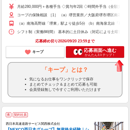
格
月給280,000円＋各種手当 ◇賞与年2回 ◇時間外手当（全額支給
ス
コープの保険相談 ［1］ （a）堺営業所／大阪府堺市堺区南花田口町2
務
O
（a）南海高野線「堺東」駅より徒歩5分 （b）南海泉北線「和泉中
シフト制（実働8時間） 基本的に土日休み（対応により土曜日・日曜日営業あり
援
応募締め切り2026/09/20 23:59まで
応募画面へ進む
キープ
かんたん3ステップ！
「キープ」とは？
気になるお仕事をワンクリックで保存
まとめてチェック＆まとめて応募も可能
会員登録無しで今すぐご利用いただけます
・
夜
契約社員
年
西日本高速道路サービス関西株式会社
員
【NEXCO西日本グループ】無資格未経験｜シ