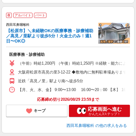
夜
アルバイト
パート
西田耳鼻咽喉科
【松原市】＼未経験OKの医療事務・診療補助
／高見ノ里駅より徒歩5分！火金土のみ！週1
日〜OK◎
耳
さ
医療事務・診療補助
未
躍
（午前）時給1,200円 （午後）時給1,250円 ※経験・能力による
前
大阪府松原市高見の里3-12-22 ◆敷地内に無料駐車場あります◎
転
あ
近鉄「高見ノ里」駅より南へ徒歩5分
【月、火、水、金】 9:00〜13:00 16:00〜20：00 【木】
応募締め切り2026/08/29 23:59まで
応募画面へ進む
キープ
かんたん3ステップ！
西田耳鼻咽喉科
の他の求人をみる