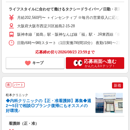
社
ライフスタイルに合わせて働けるタクシードライバー／日勤・夜勤・隔
入
K
月給202,560円〜 ＋インセンティブ ※毎月の営業収入に応じ、
～
イ
大阪府大阪市西淀川区姫島2-15-28
阪神本線「姫島」駅・阪神なんば線「福」駅・ JR東西線「御幣島
研
日勤/6時〜9時スタート（1日実働7時間10分） 夜勤/18時〜2
応募締め切り2026/08/23 23:59まで
応募画面へ進む
キープ
かんたん3ステップ！
夜
パート
新着
松本クリニック
◆内科クリニックの【正・准看護師】募集◆週
2〜5日で相談◎ブランク復帰にもオススメの
好環境♪
方
看護師（正・准）
経
る