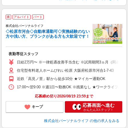
夜
アルバイト
パート
株式会社パーソナルライフ
タ
◇松原市河合◇自動車通勤可◇実務経験のない
方や浅い方、ブランクがある方も大歓迎です！
時
夜勤専従スタッフ
入
未
日給2万円〜 ※一律処遇改善手当含む ※試用期間3ヵ月（同条件）
婦
住宅型有料老人ホームびれい松原 大阪府松原市河合1-7-43
～
あ
近鉄「高見ノ里」駅から徒歩10分 ★マイカー通勤OK
の
通
17:00〜翌9:00 ※週1日〜勤務OK ※残業なし ★ワークライフバ
K 
応募締め切り2026/08/19 23:59まで
応募画面へ進む
キープ
かんたん3ステップ！
株式会社パーソナルライフ
の他の求人をみる