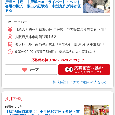
摂津市【近・中距離の4tドライバー】イベント
会場の搬入・搬出／経験者・中型免許所持者優
た
遇☆
実
制
4tドライバー
未
賞
月給30万円〜月給36万円 ※経験・能力等により異なる ・賞与（業
大阪府摂津市鳥飼和道1-5-2
格
モノレール「南摂津」駅より車で4分、徒歩8分 ★車通勤OK！（
6:00〜20:00（実働7.5時間） ※納品先により変動あり
応募締め切り2026/08/28 23:59まで
応募画面へ進む
キープ
かんたん3ステップ！
株式会社トミナガ
の他の求人をみる
夜
正社員
船場かつら亭
【3店舗同時募集！】◆月給30万円＋昇給・賞