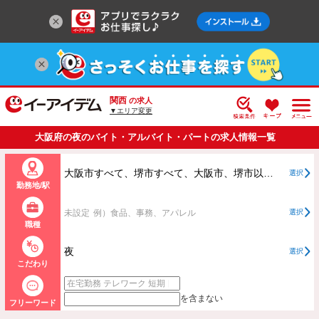
関西
の求人
▼エリア変更
大阪府の夜のバイト・アルバイト・パートの求人情報一覧
大阪市すべて、堺市すべて、大阪市、堺市以外すべて
選択
勤務地/駅
未設定
例）食品、事務、アパレル
選択
職種
夜
選択
こだわり
を含まない
フリーワード