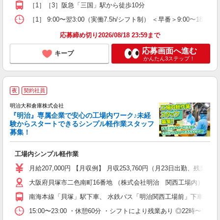
［1］［3］阪急「三国」駅から徒歩10分
［1］ 9:00〜翌3:00（実働7.5h/シフト制） ＜早番＞9:00〜1
応募締め切り2026/08/18 23:59まで
応募画面へ進む
キープ
かんたん3ステップ！
夜
契約社員
明治大和倉庫株式会社
『明治』専属企業で安心の工場内ワーク♪未経
験からスタートできるシンプル軽作業スタッフ
募集！
面
工場内シンプル軽作業
入
夕
月給207,000円 【月収例】 月収253,760円（月23日出勤、残業2
会
大阪府貝塚市二色南町16番地 （株式会社明治 関西工場内）
南海本線「貝塚」駅下車、 水鉄バス「明治関西工場前」下車、徒歩
15:00〜23:00 ・休憩60分 ・シフトにより残業あり ◎22時〜