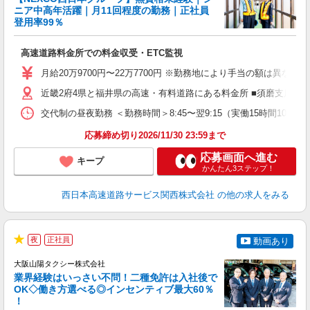
0
ニア中高年活躍｜月11回程度の勤務｜正社員
登用率99％
社
高速道路料金所での料金収受・ETC監視
大
（
月給20万9700円〜22万7700円 ※勤務地により手当の額は異な
近畿2府4県と福井県の高速・有料道路にある料金所 ■須磨支店 ・
交代制の昼夜勤務 ＜勤務時間＞8:45〜翌9:15（実働15時間
応募締め切り2026/11/30 23:59まで
応募画面へ進む
キープ
かんたん3ステップ！
西日本高速道路サービス関西株式会社
の他の求人をみる
夜
正社員
動画あり
★
大阪山陽タクシー株式会社
免
業界経験はいっさい不問！二種免許は入社後で
OK◇働き方選べる◎インセンティブ最大60％
！