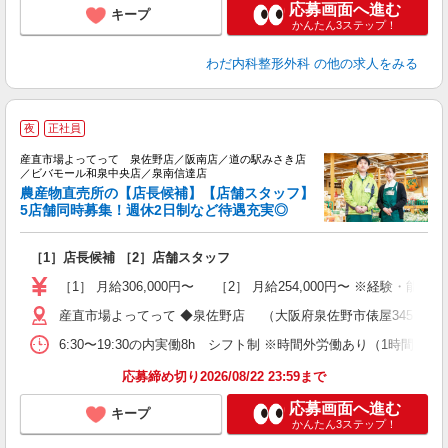
応募画面へ進む
キープ
かんたん3ステップ！
わだ内科整形外科
の他の求人をみる
夜
正社員
産直市場よってって 泉佐野店／阪南店／道の駅みさき店
／ビバモール和泉中央店／泉南信達店
農産物直売所の【店長候補】【店舗スタッフ】
5店舗同時募集！週休2日制など待遇充実◎
運
［1］店長候補 ［2］店舗スタッフ
未
朝
［1］ 月給306,000円〜 ［2］ 月給254,000円〜 ※経験・
産直市場よってって ◆泉佐野店 （大阪府泉佐野市俵屋345） ◆阪
6:30〜19:30の内実働8h シフト制 ※時間外労働あり（1時間程度
応募締め切り2026/08/22 23:59まで
応募画面へ進む
キープ
かんたん3ステップ！