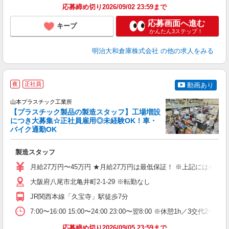
応募締め切り2026/09/02 23:59まで
応募画面へ進む
キープ
かんたん3ステップ！
明治大和倉庫株式会社
の他の求人をみる
夜
正社員
動画あり
山本プラスチック工業所
【プラスチック製品の製造スタッフ】工場増設
につき大募集☆正社員雇用◎未経験OK！車・
バイク通勤OK
た
製造スタッフ
入
月給27万円〜45万円 ★月給27万円は最低保証！ ※上記には各
迎
ル
大阪府八尾市北亀井町2-1-29 ※転勤なし
り
JR関西本線「久宝寺」駅徒歩7分
勤
7:00〜16:00 15:00〜24:00 23:00〜翌8:00 ※休憩1h／3交代2
与
応募締め切り2026/09/05 23:59まで