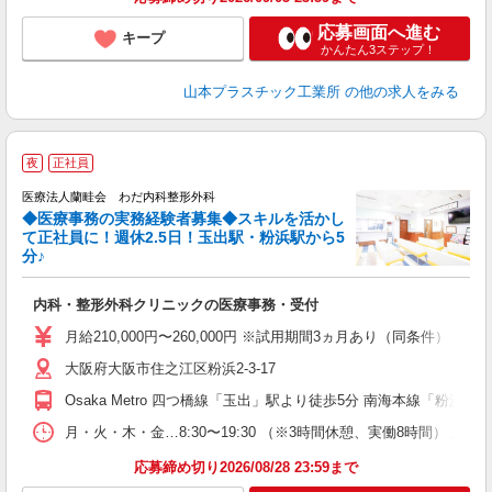
応募画面へ進む
キープ
かんたん3ステップ！
山本プラスチック工業所
の他の求人をみる
夜
正社員
職
医療法人蘭畦会 わだ内科整形外科
◆医療事務の実務経験者募集◆スキルを活かし
て正社員に！週休2.5日！玉出駅・粉浜駅から5
分♪
し
内科・整形外科クリニックの医療事務・受付
あ
月給210,000円〜260,000円 ※試用期間3ヵ月あり（同条件） 
チ
大阪府大阪市住之江区粉浜2-3-17
り
Osaka Metro 四つ橋線「玉出」駅より徒歩5分 南海本線「粉浜」
月・火・木・金…8:30〜19:30 （※3時間休憩、実働8時間） 土…
応募締め切り2026/08/28 23:59まで