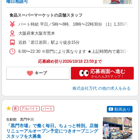
曜日相談可
で
食品スーパーマーケットの店舗スタッフ
履
週
パート時給 平日／5時〜8時、18時〜22時30分 ［1］1,335円〜 ［2］1
シ
大阪府東大阪市荒本
費
近鉄「若江岩田」駅より徒歩15分
6:00〜22:30 ※部門により異なります ★上記時間内で週3日
応募締め切り2026/10/18 23:59まで
応募画面へ進む
キープ
かんたん3ステップ！
株式会社万代
の他の求人をみる
夜
アルバイト
パート
動画あり
★
生鮮館 黒門中川
品
「黒門市場」で働く毎日。ちょっと特別。店舗
間
リニューアルオープン予定につきオープニング
日
スタッフを大募集
入