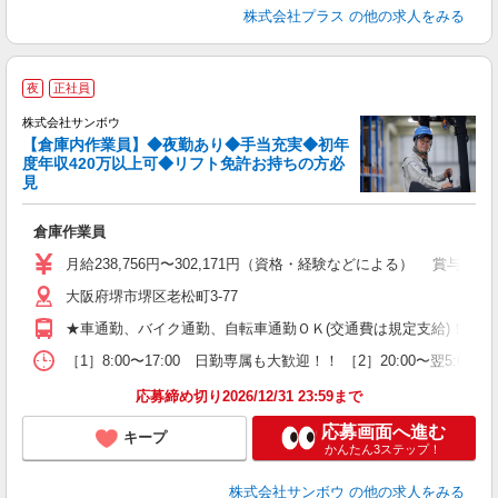
株式会社プラス
の他の求人をみる
夜
正社員
ト
株式会社サンボウ
0
【倉庫内作業員】◆夜勤あり◆手当充実◆初年
ま
度年収420万以上可◆リフト免許お持ちの方必
見
心
入
倉庫作業員
迎
月給238,756円〜302,171円（資格・経験などによる） 賞与年2回
ル
大阪府堺市堺区老松町3-77
日
勤
★車通勤、バイク通勤、自転車通勤ＯＫ(交通費は規定支給)！ ★
し
あ
［1］8:00〜17:00 日勤専属も大歓迎！！ ［2］20:00〜翌
応募締め切り2026/12/31 23:59まで
応募画面へ進む
キープ
かんたん3ステップ！
株式会社サンボウ
の他の求人をみる