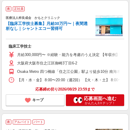
夜
正社員
医療法人梓良成会 かもとクリニック
【臨床工学技士募集】月給30万円〜｜夜間透
析なし｜シャントエコー習得可
を
臨床工学技士
昇
月給300,000円〜 ※経験・能力を考慮のうえ決定 【年収例】50
ほ
大阪府大阪市住之江区御崎3丁目6-2
Osaka Metro 四つ橋線「住之江公園」駅より徒歩10分 南海
【月・水・金】 8:00〜20:00（週2回） 【火・木・土】 8:00
応募締め切り2026/08/29 23:59まで
応募画面へ進む
キープ
かんたん3ステップ！
夜
アルバイト
パート