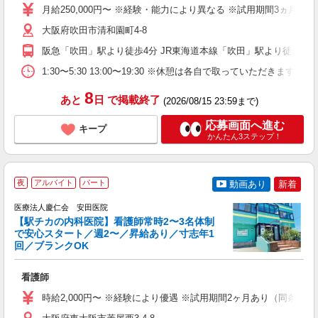
K
月給250,000円〜 ※経験・能力により異なる ※試用期間3ヵ月（
方
大阪府吹田市清和園町4-8
通
職
阪急「吹田」駅より徒歩4分 JR東海道本線「吹田」駅より徒歩11
1:30〜5:30 13:00〜19:30 ※休憩は各自で取っていただきます。
8
あと
日
で掲載終了
(2026/08/15 23:59まで)
応募画面へ進む
キープ
かんたん3ステップ！
3
夜
アルバイト
パート
動画あり
新着
医療法人慶仁会 安田医院
【駅チカの内科医院】看護師常時2〜3名体制
で安心スタート／週2〜／昇給あり／寸志年1
回／ブランクOK
ブ
入
看護師
（
週
時給2,000円〜 ※経験により優遇 ※試用期間2ヶ月あり（同条件）
シ
自