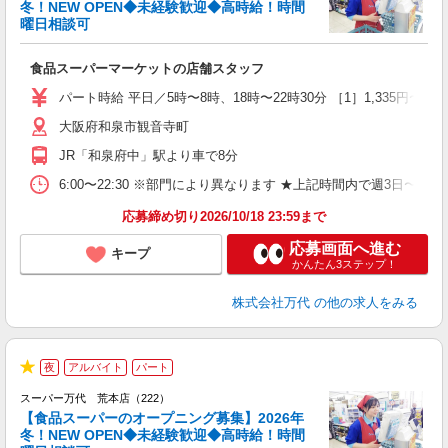
冬！NEW OPEN◆未経験歓迎◆高時給！時間
曜日相談可
制
食品スーパーマーケットの店舗スタッフ
履
週
パート時給 平日／5時〜8時、18時〜22時30分 ［1］1,335円〜 ［2］1
シ
大阪府和泉市観音寺町
費
JR「和泉府中」駅より車で8分
6:00〜22:30 ※部門により異なります ★上記時間内で週3日
応募締め切り2026/10/18 23:59まで
応募画面へ進む
キープ
かんたん3ステップ！
株式会社万代
の他の求人をみる
2
夜
アルバイト
パート
グ
★
スーパー万代 荒本店（222）
【食品スーパーのオープニング募集】2026年
冬！NEW OPEN◆未経験歓迎◆高時給！時間