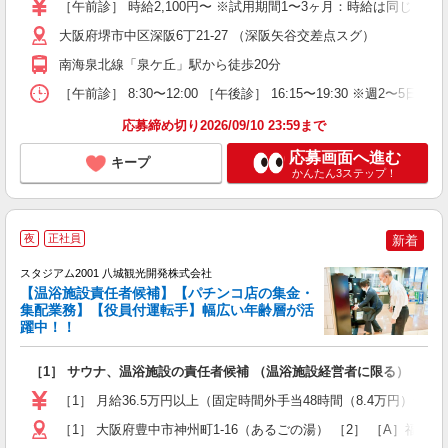
［午前診］ 時給2,100円〜 ※試用期間1〜3ヶ月：時給は同じ ［午
大阪府堺市中区深阪6丁21-27 （深阪矢谷交差点スグ）
南海泉北線「泉ケ丘」駅から徒歩20分
［午前診］ 8:30〜12:00 ［午後診］ 16:15〜19:30 ※週
応募締め切り2026/09/10 23:59まで
応募画面へ進む
キープ
かんたん3ステップ！
夜
正社員
新着
スタジアム2001 八城観光開発株式会社
【温浴施設責任者候補】【パチンコ店の集金・
集配業務】【役員付運転手】幅広い年齢層が活
躍中！！
を
［1］ サウナ、温浴施設の責任者候補 （温浴施設経営者に限る） ［2
入
賞
［1］ 月給36.5万円以上（固定時間外手当48時間（8.4万円）含む
ほ
［1］ 大阪府豊中市神州町1-16（あるごの湯） ［2］ ［A］福岡遠