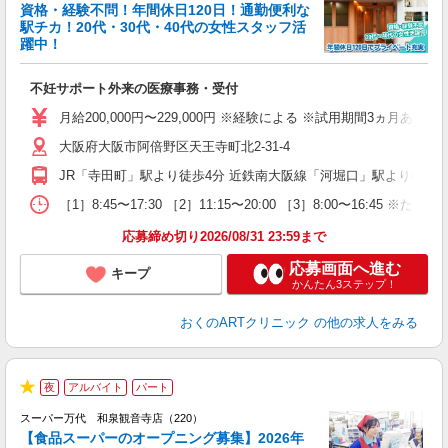
資格・経験不問！年間休日120日！通勤便利な
駅チカ！20代・30代・40代の女性スタッフ活
躍中！
が
不妊サポート外来の医療事務・受付
入
（
月給200,000円〜229,000円 ※経験による ※試用期間3ヵ月あり
休
大阪府大阪市阿倍野区天王寺町北2-31-4
な
JR「寺田町」駅より徒歩4分 近鉄南大阪線「河堀口」駅より徒歩5分 O
［1］8:45〜17:30 ［2］11:15〜20:00 ［3］8:00〜
応募締め切り2026/08/31 23:59まで
応募画面へ進む
キープ
かんたん3ステップ！
おくのARTクリニック
の他の求人をみる
2
夜
アルバイト
パート
★
スーパー万代 和泉観音寺店（220）
【食品スーパーのオープニング募集】2026年