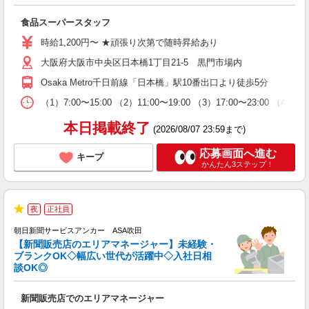
躍
食品スーパースタッフ
6
チ
時給1,200円〜 ★頑張り次第で随時昇給あり
服
大阪府大阪市中央区日本橋1丁目21-5 黒門市場内
Osaka Metro千日前線「日本橋」駅10番出口より徒歩5分
（1）7:00〜15:00 （2）11:00〜19:00 （3）17:00〜
本日掲載終了
(2026/08/07 23:59まで)
応募画面へ進む
キープ
かんたん3ステップ！
夜
正社員
★
朝日新聞サービスアンカー ASA吹田
【新聞販売店のエリアマネージャー】未経験・
動
ブランクOK◇幅広い世代が活躍中◇入社日相
談OK◎
ー♪
新聞販売店でのエリアマネージャー
入