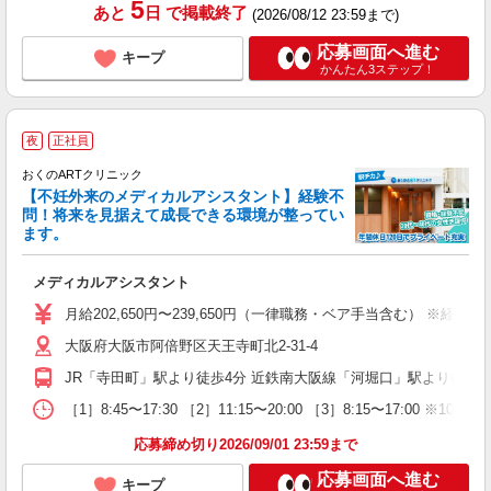
5
あと
日
で掲載終了
(2026/08/12 23:59まで)
応募画面へ進む
キープ
かんたん3ステップ！
夜
正社員
おくのARTクリニック
【不妊外来のメディカルアシスタント】経験不
問！将来を見据えて成長できる環境が整ってい
ます。
欲
メディカルアシスタント
入
ス
月給202,650円〜239,650円（一律職務・ベア手当含む） ※経
チ
大阪府大阪市阿倍野区天王寺町北2-31-4
り
JR「寺田町」駅より徒歩4分 近鉄南大阪線「河堀口」駅より徒歩5分 O
［1］8:45〜17:30 ［2］11:15〜20:00 ［3］8:15〜17:00
応募締め切り2026/09/01 23:59まで
応募画面へ進む
キープ