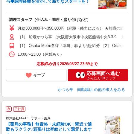
与◆調理経験を活かして新たなスタートを！
ま
調理スタッフ（仕込み・調理・盛り付けなど）
入
ー
月給300,000円〜350,000円（経験・能力による） ★前職の給
ス
［1］ 船場かつら亭 （大阪府大阪市中央区船場中央3-3-9 船場
交
［1］ Osaka Metro各線「本町」駅より徒歩1分 ［2］ Osaka 
10:00〜23:00（休憩あり）
応募締め切り2026/08/27 23:59まで
応募画面へ進む
キープ
かんたん3ステップ！
かつら亭 南船場店
の他の求人をみる
夜
正社員
株式会社M＆C サポート薬局
【薬局の事務】無資格・未経験OK！駅近で通
勤もラクラク♪頑張りは昇給として還元します