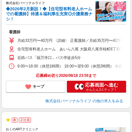
株式会社パーソナルライフ
◆2026年2月新設！◆【住宅型有料老人ホーム
での看護師】待遇＆福利厚生充実◎介護業務ナ
シ！
の
看護師
入
未
月給33万円〜40万円 〈詳細〉 正看護師／月給35万円〜40万円
婦
住宅型有料老人ホーム あいら八尾 大阪府八尾市桂町6丁目15
エ
ー
近鉄バス「福万寺口」バス停徒歩5分
ー
O
9:00〜18:00（休憩1時間） 18:00〜翌9:00（休憩2時間
険
応募締め切り2026/08/18 23:59まで
応募画面へ進む
キープ
かんたん3ステップ！
株式会社パーソナルライフ
の他の求人をみる
夜
正社員
★
おくのARTクリニック