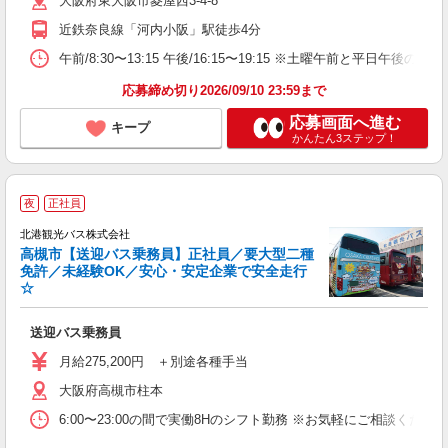
大阪府東大阪市菱屋西3-4-8
近鉄奈良線「河内小阪」駅徒歩4分
午前/8:30〜13:15 午後/16:15〜19:15 ※土曜午前
応募締め切り2026/09/10 23:59まで
応募画面へ進む
キープ
かんたん3ステップ！
夜
正社員
北港観光バス株式会社
高槻市【送迎バス乗務員】正社員／要大型二種
免許／未経験OK／安心・安定企業で安全走行
☆
手
望
送迎バス乗務員
経
夕
月給275,200円 ＋別途各種手当
大阪府高槻市柱本
6:00〜23:00の間で実働8Hのシフト勤務 ※お気軽にご相談くださ