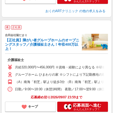
かんたん3ステップ！
おくのARTクリニック
の他の求人をみる
◎
夜
正社員
◎
合同会社陽だまり
【正社員】障がい者グループホームのオープニ
ングスタッフ／介護福祉士さん！年収400万以
上！
や
介護福祉士
経
（
月給320,000円〜456,000円 ※資格・経験により異なる ※研
朝
グループホーム ひまわりの家 ※シフトにより下記勤務地の勤務にな
駅
（A）南海「初芝」駅より徒歩3分 （B）南海「初芝」駅より徒歩1
制
日勤／9:00〜18:00（休憩1時間） 夜勤／17:00〜翌9:00（休
応募締め切り2026/09/07 23:59まで
応募画面へ進む
キープ
かんたん3ステップ！