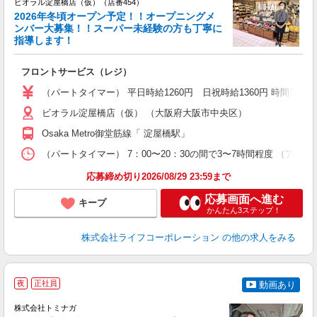
ビオラル淀屋橋店（仮）（店番454）
2026年冬頃オープン予定！！オープニングメ
す
ンバー大募集！！スーパー未経験の方も丁寧に
未
指導します！
タ
カ
フロントサービス（レジ）
（パートタイマー） 平日時給1260円 日祝時給1360円 時間帯手当
ビオラル淀屋橋店（仮） （大阪府大阪市中央区）
Osaka Metro御堂筋線「 淀屋橋駅」
（パートタイマー） 7：00〜20：30の間で3〜7時間程度 （アルバイト
応募締め切り2026/08/29 23:59まで
応募画面へ進む
キープ
かんたん3ステップ！
株式会社ライフコーポレーション
の他の求人をみる
夜
正社員
動画あり
株式会社トミナガ
で