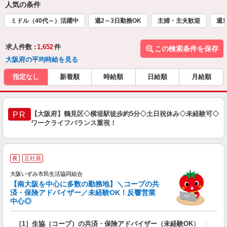
人気の条件
ミドル（40代～）活躍中
週2～3日勤務OK
主婦・主夫歓迎
週1
求人件数 :
1,652
件
この検索条件を保存
大阪府の平均時給を見る
指定なし
新着順
時給順
日給順
月給順
【大阪府】鶴見区◇横堤駅徒歩約5分◇土日祝休み◇未経験可◇
PR
ワークライフバランス重視！
夜
正社員
大阪いずみ市民生活協同組合
【南大阪を中心に多数の勤務地】＼コープの共
済・保険アドバイザー／未経験OK！反響営業
中心◎
数
［1］生協（コープ）の共済・保険アドバイザー（未経験OK） ［2］
入