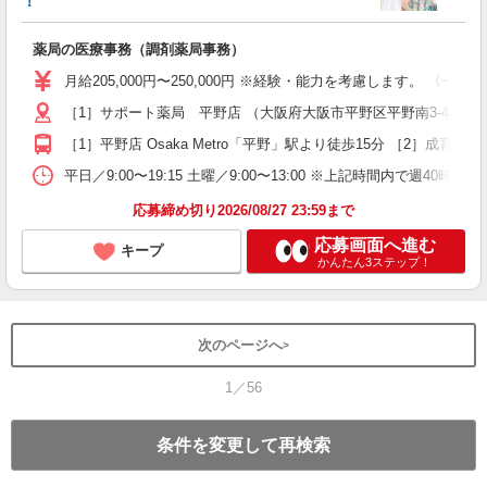
！
週
未
薬局の医療事務（調剤薬局事務）
～
月給205,000円〜250,000円 ※経験・能力を考慮します。 〈一
与
［1］サポート薬局 平野店 （大阪府大阪市平野区平野南3-4-5） 
［1］平野店 Osaka Metro「平野」駅より徒歩15分 ［2］成育
平日／9:00〜19:15 土曜／9:00〜13:00 ※上記時間内で週40時間勤
応募締め切り2026/08/27 23:59まで
応募画面へ進む
キープ
かんたん3ステップ！
次のページへ
1／56
条件を変更して再検索