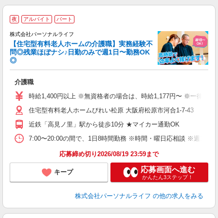
夜
アルバイト
パート
株式会社パーソナルライフ
【住宅型有料老人ホームの介護職】実務経験不
問◎残業ほぼナシ♪日勤のみで週1日〜勤務OK
◎
リ
介護職
入
未
時給1,400円以上 ※無資格者の場合は、時給1,177円〜 ※一律
婦
住宅型有料老人ホームびれい松原 大阪府松原市河合1-7-43
～
あ
近鉄「高見ノ里」駅から徒歩10分 ★マイカー通勤OK
の
分
7:00〜20:00の間で、1日8時間勤務 ※時間・曜日応相談 ※週1
な
応募締め切り2026/08/19 23:59まで
応募画面へ進む
キープ
かんたん3ステップ！
株式会社パーソナルライフ
の他の求人をみる