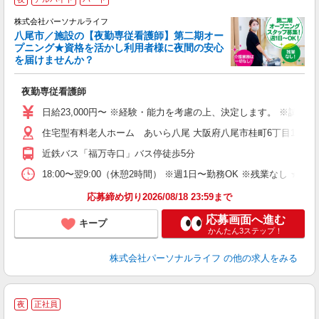
株式会社パーソナルライフ
八尾市／施設の【夜勤専従看護師】第二期オー
プニング★資格を活かし利用者様に夜間の安心
護
を届けませんか？
週
夜勤専従看護師
入
未
日給23,000円〜 ※経験・能力を考慮の上、決定します。 ※試用
婦
住宅型有料老人ホーム あいら八尾 大阪府八尾市桂町6丁目15
エ
給
近鉄バス「福万寺口」バス停徒歩5分
自
ス
18:00〜翌9:00（休憩2時間） ※週1日〜勤務OK ※残業なし ★
勤
応募締め切り2026/08/18 23:59まで
応募画面へ進む
キープ
かんたん3ステップ！
株式会社パーソナルライフ
の他の求人をみる
夜
正社員