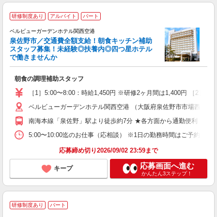
今
研修制度あり
アルバイト
パート
ラ
ベルビューガーデンホテル関西空港
せ
泉佐野市／交通費全額支給！朝食キッチン補助
スタッフ募集！未経験◎扶養内◎四つ星ホテル
で働きませんか
分
入
朝食の調理補助スタッフ
時
副
［1］5:00〜8:00：時給1,450円 ※研修2ヶ月間は1,400円 ［2］8:
与
ベルビューガーデンホテル関西空港 （大阪府泉佐野市市場西3-3-3
南海本線「泉佐野」駅より徒歩約7分 ★各方面から通勤便利！ 当
5:00〜10:00迄のお仕事（応相談） ※1日の勤務時間はご予約
応募締め切り2026/09/02 23:59まで
応募画面へ進む
キープ
かんたん3ステップ！
研修制度あり
パート