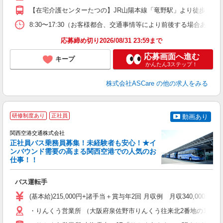
【在宅介護センターたつの】JR山陽本線「竜野駅」より徒歩3分 
8:30〜17:30（お客様都合、交通事情等により前後する場合あり）
応募締め切り2026/08/31 23:59まで
応募画面へ進む
キープ
かんたん3ステップ！
株式会社ASCare
の他の求人をみる
研修制度あり
正社員
動画あり
関西空港交通株式会社
正社員バス乗務員募集！未経験者も安心！★イ
ンバウンド需要の高まる関西空港での人気のお
仕事！！
の
バス運転手
職
験
(基本給)215,000円+諸手当＋賞与年2回 月収例 月収340,
・りんくう営業所 （大阪府泉佐野市りんくう往来北2番地の12） ・