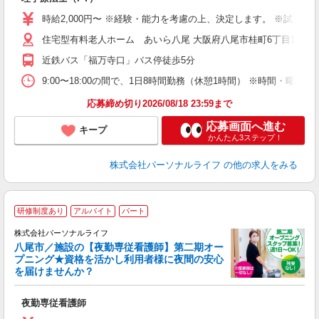
入
未
時給2,000円〜 ※経験・能力を考慮の上、決定します。 ※試用期
婦
住宅型有料老人ホーム あいら八尾 大阪府八尾市桂町6丁目15
エ
給
近鉄バス「福万寺口」バス停徒歩5分
自
タ
9:00〜18:00の間で、1日8時間勤務（休憩1時間） ※時間・曜
務
応募締め切り2026/08/18 23:59まで
応募画面へ進む
キープ
かんたん3ステップ！
株式会社パーソナルライフ
の他の求人をみる
研修制度あり
アルバイト
パート
株式会社パーソナルライフ
八尾市／施設の【夜勤専従看護師】第二期オー
プニング★資格を活かし利用者様に夜間の安心
護
を届けませんか？
週
夜勤専従看護師
入