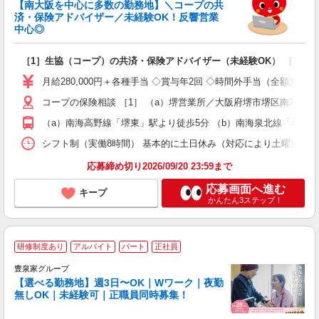
【南大阪を中心に多数の勤務地】＼コープの共
済・保険アドバイザー／未経験OK！反響営業
中心◎
数
［1］生協（コープ）の共済・保険アドバイザー（未経験OK） ［2］
入
格
月給280,000円＋各種手当 ◇賞与年2回 ◇時間外手当（全額支給
ス
コープの保険相談 ［1］ （a）堺営業所／大阪府堺市堺区南花田口町2
務
O
（a）南海高野線「堺東」駅より徒歩5分 （b）南海泉北線「和泉中
シフト制（実働8時間） 基本的に土日休み（対応により土曜日・日曜日営業あり
援
応募締め切り2026/09/20 23:59まで
応募画面へ進む
キープ
かんたん3ステップ！
研修制度あり
アルバイト
パート
正社員
豊泉家グループ
【選べる勤務地】週3日〜OK｜Wワーク｜夜勤
無しOK｜未経験可｜正職員同時募集！
け