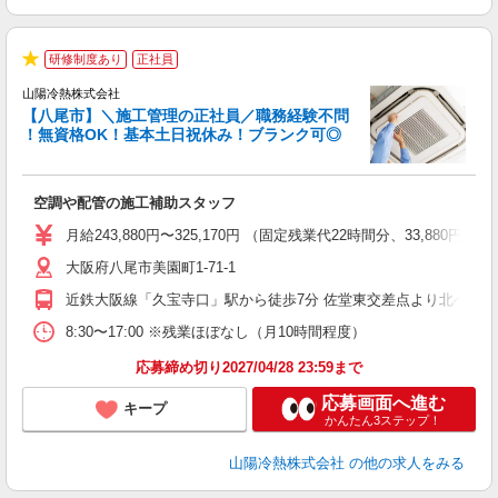
研修制度あり
正社員
★
山陽冷熱株式会社
【八尾市】＼施工管理の正社員／職務経験不問
！無資格OK！基本土日祝休み！ブランク可◎
動
空調や配管の施工補助スタッフ
入
月給243,880円〜325,170円 （固定残業代22時間分、33,88
迎
大阪府八尾市美園町1-71-1
り
業
近鉄大阪線「久宝寺口」駅から徒歩7分 佐堂東交差点より北へスグ
ど
8:30〜17:00 ※残業ほぼなし（月10時間程度）
応募締め切り2027/04/28 23:59まで
応募画面へ進む
キープ
かんたん3ステップ！
山陽冷熱株式会社
の他の求人をみる