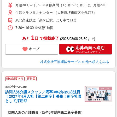
り
月給300,625円〜 ※研修期間（1ヶ月〜3ヶ月）は、月給291,375円
バ
生活クラブ泉北センター （大阪府堺市南区小代727）
得
泉北高速鉄道「泉ケ丘駅」より車で11分
7:30〜16:30 ※休憩1時間
1
あと
日
で掲載終了
(2026/08/08 23:59まで)
応募画面へ進む
キープ
かんたん3ステップ！
株式会社三協運輸サービス
の他の求人をみる
ア
研修制度あり
正社員
リ
株式会社ASCare
訪問入浴介護スタッフ／既卒3年以内の方注目
！2027年4月入社【第二新卒】募集！新卒社員
として採用◎
［
訪問入浴の介護職員（既卒3年以内第二新卒募集）
W