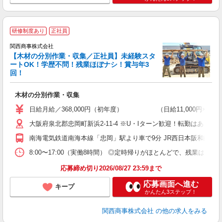
研修制度あり
正社員
関西商事株式会社
【木材の分別作業・収集／正社員】未経験スタ
ートOK！学歴不問！残業ほぼナシ！賞与年3
回！
プ
木材の分別作業・収集
未
ン
日給月給／368,000円（初年度） （日給11,000円×25
K
大阪府泉北郡忠岡町新浜2-11-4 ※U・Iターン歓迎！転勤はあり
満
南海電気鉄道南海本線「忠岡」駅より車で9分 JR西日本阪和線「
あ
8:00〜17:00（実働8時間） ◎定時帰りがほとんどで、残業は基
応募締め切り2026/08/27 23:59まで
応募画面へ進む
キープ
かんたん3ステップ！
関西商事株式会社
の他の求人をみる