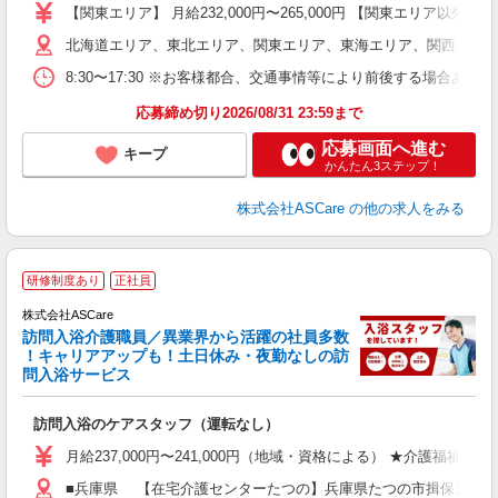
経
【関東エリア】 月給232,000円〜265,000円 【関東エリア
2
北海道エリア、東北エリア、関東エリア、東海エリア、関西エリア
率
8:30〜17:30 ※お客様都合、交通事情等により前後する場合あ
あ
応募締め切り2026/08/31 23:59まで
応募画面へ進む
キープ
かんたん3ステップ！
株式会社ASCare
の他の求人をみる
ア
研修制度あり
正社員
リ
れ
株式会社ASCare
訪問入浴介護職員／異業界から活躍の社員多数
！キャリアアップも！土日休み・夜勤なしの訪
業
問入浴サービス
ま
訪問入浴のケアスタッフ（運転なし）
入
格
月給237,000円〜241,000円（地域・資格による） ★介護福祉
週
■兵庫県 【在宅介護センターたつの】兵庫県たつの市揖保川町黍田50
り