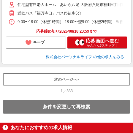
住宅型有料老人ホーム あいら八尾 大阪府八尾市桂町6丁目15
エ
ー
近鉄バス「福万寺口」バス停徒歩5分
ー
O
9:00〜18:00（休憩1時間） 18:00〜翌9:00（休憩2時間
険
応募締め切り2026/08/18 23:59まで
応募画面へ進む
キープ
かんたん3ステップ！
株式会社パーソナルライフ
の他の求人をみる
次のページへ
1／363
条件を変更して再検索
あなたにおすすめの求人情報