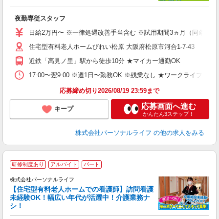
時
夜勤専従スタッフ
入
未
日給2万円〜 ※一律処遇改善手当含む ※試用期間3ヵ月（同条件）
婦
住宅型有料老人ホームびれい松原 大阪府松原市河合1-7-43
～
あ
近鉄「高見ノ里」駅から徒歩10分 ★マイカー通勤OK
の
通
17:00〜翌9:00 ※週1日〜勤務OK ※残業なし ★ワークライフバ
K 
応募締め切り2026/08/19 23:59まで
応募画面へ進む
キープ
かんたん3ステップ！
株式会社パーソナルライフ
の他の求人をみる
2
研修制度あり
アルバイト
パート
株式会社パーソナルライフ
【住宅型有料老人ホームでの看護師】訪問看護
未経験OK！幅広い年代が活躍中！介護業務ナ
シ！