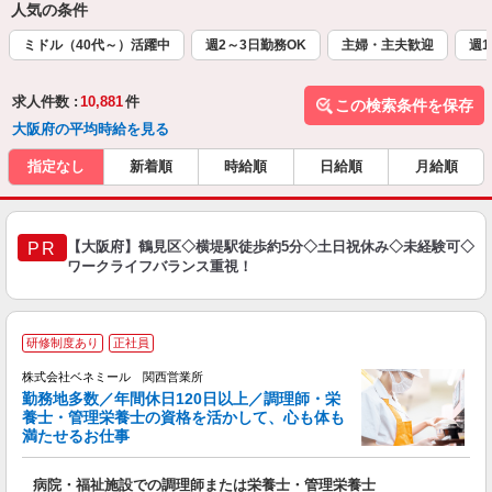
人気の条件
ミドル（40代～）活躍中
週2～3日勤務OK
主婦・主夫歓迎
週1
求人件数 :
10,881
件
この検索条件を保存
大阪府の平均時給を見る
指定なし
新着順
時給順
日給順
月給順
【大阪府】鶴見区◇横堤駅徒歩約5分◇土日祝休み◇未経験可◇
PR
ワークライフバランス重視！
全
研修制度あり
正社員
を
株式会社ベネミール 関西営業所
勤務地多数／年間休日120日以上／調理師・栄
養士・管理栄養士の資格を活かして、心も体も
満たせるお仕事
は
病院・福祉施設での調理師または栄養士・管理栄養士
入