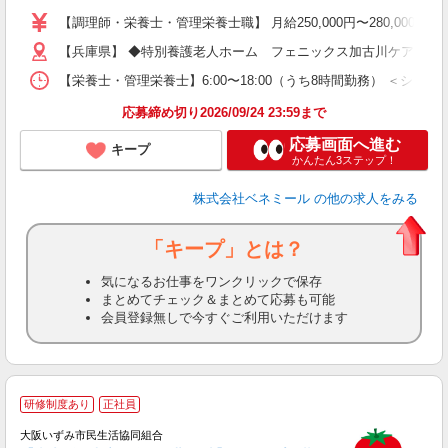
躍
【調理師・栄養士・管理栄養士職】 月給250,000円〜280,000円 
日
【兵庫県】 ◆特別養護老人ホーム フェニックス加古川ケアセンター 
険
り
【栄養士・管理栄養士】6:00〜18:00（うち8時間勤務） ＜シフト例＞ （a
応募締め切り2026/09/24 23:59まで
応募画面へ進む
キープ
かんたん3ステップ！
株式会社ベネミール
の他の求人をみる
「キープ」とは？
気になるお仕事をワンクリックで保存
まとめてチェック＆まとめて応募も可能
会員登録無しで今すぐご利用いただけます
研修制度あり
正社員
大阪いずみ市民生活協同組合