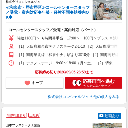
株式会社コンシェルジュ
≪和泉市・堺市堺区≫コールセンタースタッフ
／受電・案内対応◆年齢・経験不問◆扶養内O
K◆
慢
コールセンタースタッフ／受電・案内対応（パート）
入
夫
時給1180円〜 ★時間帯手当 17:00〜 100円〜プラス ※試用期間
中
［1］大阪府和泉市テクノステージ2-1-10 ［2］大阪府堺市堺区
（
O
［1］南海泉北線「和泉中央」駅より車10分 ［2］南海高野線「堺
保
［1］テクノステージ 9:00〜18:00（月〜土） ［2］堺東 
応募締め切り2026/09/05 23:59まで
応募画面へ進む
キープ
かんたん3ステップ！
株式会社コンシェルジュ
の他の求人をみる
研修制度あり
正社員
動画あり
山本プラスチック工業所