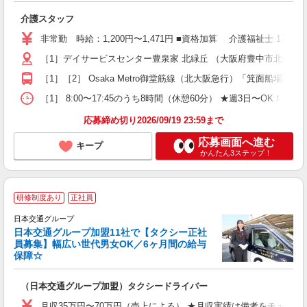
り
介護スタッフ
入
り
非常勤 時給：1,200円〜1,471円 ■資格加算 介護福祉士 1
二
［1］デイサービスセンター豊泉家 北緑丘 （大阪府豊中市北緑丘2-
ラ
ア
［1］［2］ Osaka Metro御堂筋線（北大阪急行）「箕面船場
週
勤
［1］ 8:00〜17:45のうち8時間（休憩60分） ★週3日〜OK！ ［2］
煙
応募締め切り2026/09/19 23:59まで
応募画面へ進む
キープ
かんたん3ステップ！
研修制度あり
正社員
日本交通グループ
日本交通グループ加盟11社で【タクシー正社
＆
員募集】幅広い世代男女OK／6ヶ月間の給与
収
保障☆
セ
（日本交通グループ加盟）タクシードライバー
入
迎
月収35万円〜70万円（売上による） ★月収実績は備考をチェック！！