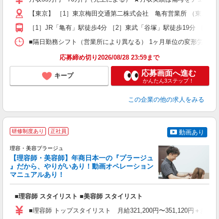
学
【東京】 ［1］東京梅田交通第二株式会社 亀有営業所 （東京都足立区
活
修
［1］JR「亀有」駅徒歩4分 ［2］東武「谷塚」駅徒歩19分 ［3］
■隔日勤務シフト（営業所により異なる） 1ヶ月単位の変形労働時間制
応募締め切り2026/08/28 23:59まで
応募画面へ進む
キープ
かんたん3ステップ！
この企業
の他の求人をみる
研修制度あり
正社員
動画あり
理容・美容プラージュ
【理容師・美容師】年商日本一の『プラージュ
』だから、やりがいあり！動画オペレーション
マニュアルあり！
ン
■理容師 スタイリスト ■美容師 スタイリスト
入
資
■理容師 トップスタイリスト 月給321,200円〜351,120円＋歩合
ブ