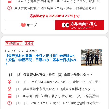
・りんくう営業所 南海電車・JR「りんくうタウン」駅より徒歩8分
変形労働時間制／ 週40時間（早朝・深夜・宿泊勤務あり）
応募締め切り2026/08/31 23:59まで
応募画面へ進む
キープ
かんたん3ステップ！
研修制度あり
正社員
日本セイフティー株式会社
【仮設資材の整備・検収／正社員】未経験OK
募
！資格・学歴不問！日勤のみ！基本土日祝休み
！
「
［1］［2］仮設資材の整備・検収 ［3］倉庫内作業スタッフ
入
問
［1］［2］ 月給233,250円〜250,000円＋皆勤・リーダー手当
土
［1］ 兵庫県加東市長貞1823-1 （兵庫東条機材センター） ［2］
あ
［1］JR福知山線「相野」駅より車で20分 ［2］JR琵琶湖線「近
［1］［2］ 8:00〜17:00（90分） ※7〜10月は熱中症対策の為、休憩時