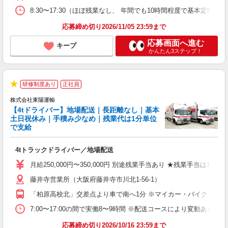
ブ
8:30〜17:30（ほぼ残業なし、 年間でも10時間程度で基本定時退勤
応募締め切り2026/11/05 23:59まで
応募画面へ進む
キープ
かんたん3ステップ！
研修制度あり
正社員
★
株式会社東陽運輸
【4tドライバー】地場配送｜長距離なし｜基本
い
土日祝休み｜手積み少なめ｜残業代は1分単位
で支給
す
西
4tトラックドライバー／地場配送
入
経
月給250,000円〜350,000円 別途残業手当あり ★残業手当は
ン
藤井寺営業所（大阪府藤井寺市川北1-56-1）
（
O
「柏原高校北」交差点より車で南へ1分 ※マイカー・バイク・自転
研
7:00〜17:00の間で実働8〜9時間 ※配送コースにより変動あり
応募締め切り2026/10/16 23:59まで