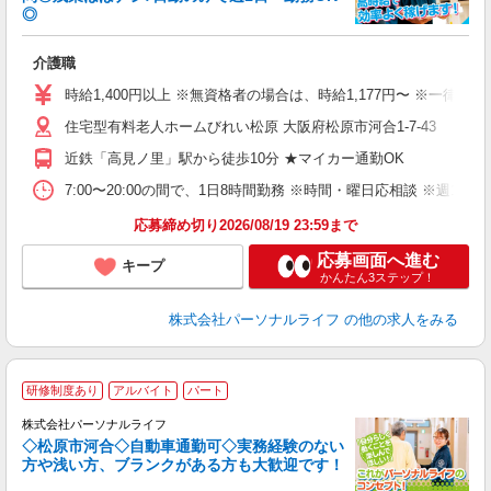
◎
リ
介護職
入
未
時給1,400円以上 ※無資格者の場合は、時給1,177円〜 ※一律
婦
住宅型有料老人ホームびれい松原 大阪府松原市河合1-7-43
～
あ
近鉄「高見ノ里」駅から徒歩10分 ★マイカー通勤OK
の
分
7:00〜20:00の間で、1日8時間勤務 ※時間・曜日応相談 ※週1
な
応募締め切り2026/08/19 23:59まで
応募画面へ進む
キープ
かんたん3ステップ！
株式会社パーソナルライフ
の他の求人をみる
研修制度あり
アルバイト
パート
株式会社パーソナルライフ
タ
◇松原市河合◇自動車通勤可◇実務経験のない
方や浅い方、ブランクがある方も大歓迎です！