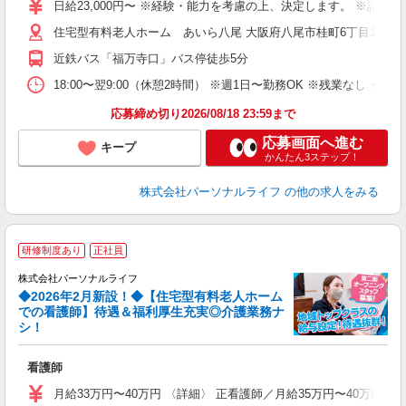
未
日給23,000円〜 ※経験・能力を考慮の上、決定します。 ※試用
婦
住宅型有料老人ホーム あいら八尾 大阪府八尾市桂町6丁目15
エ
給
近鉄バス「福万寺口」バス停徒歩5分
自
ス
18:00〜翌9:00（休憩2時間） ※週1日〜勤務OK ※残業なし ★
勤
応募締め切り2026/08/18 23:59まで
応募画面へ進む
キープ
かんたん3ステップ！
株式会社パーソナルライフ
の他の求人をみる
研修制度あり
正社員
株式会社パーソナルライフ
◆2026年2月新設！◆【住宅型有料老人ホーム
での看護師】待遇＆福利厚生充実◎介護業務ナ
シ！
の
看護師
入
未
月給33万円〜40万円 〈詳細〉 正看護師／月給35万円〜40万円
婦