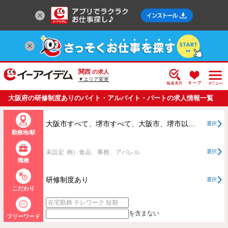
関西
の求人
▼エリア変更
大阪府の研修制度ありのバイト・アルバイト・パートの求人情報一覧
大阪市すべて、堺市すべて、大阪市、堺市以外すべて
選択
勤務地/駅
未設定
例）食品、事務、アパレル
選択
職種
研修制度あり
選択
こだわり
を含まない
フリーワード