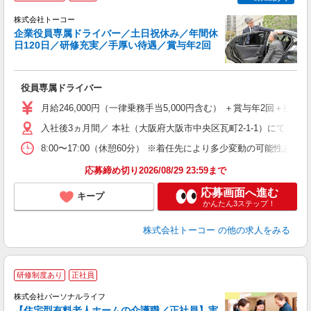
株式会社トーコー
企業役員専属ドライバー／土日祝休み／年間休
日120日／研修充実／手厚い待遇／賞与年2回
大
役員専属ドライバー
入
ー
月給246,000円（一律乗務手当5,000円含む） ＋賞与年2回＋残
勤
入社後3ヵ月間／ 本社（大阪府大阪市中央区瓦町2-1-1）にて研
セ
8:00〜17:00（休憩60分） ※着任先により多少変動の可能
応募締め切り2026/08/29 23:59まで
応募画面へ進む
キープ
かんたん3ステップ！
株式会社トーコー
の他の求人をみる
＼
研修制度あり
正社員
株式会社パーソナルライフ
【住宅型有料老人ホームの介護職／正社員】実