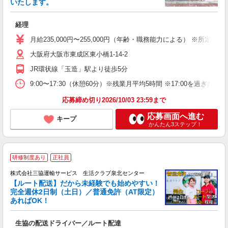
いたします。
チ
経理
未
日
月給235,000円〜255,000円（年齢・職務能力による） ※所定労
（
大阪府大阪市東成区東小橋1-14-2
研
JR環状線「玉造」駅より徒歩5分
9:00〜17:30（休憩60分）※残業月平均5時間 ※17:00を過
応募締め切り2026/10/03 23:59まで
応募画面へ進む
キープ
かんたん3ステップ！
研修制度あり
正社員
株式会社三協運輸サービス 生活クラブ泉北センター
【ルート配送】だから未経験でも始めやすい！
完全週休2日制（土日）／普通免許（AT限定）
あればOK！
す
生協の配送ドライバー／ルート配達
職