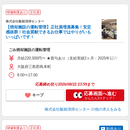
研修制度あり
正社員
株式会社飯能清掃センター
【焼却施設の運転管理】正社員増員募集！安定
感抜群！社会貢献できるお仕事ではやりがいも
いっぱいです！
初
ごみ焼却施設の運転管理
入
経
月給220,000円〜 ★賞与あり（支給実績2ヶ月：2025年12月）
～
大阪府三島郡島本町
バ
満
8:00〜17:00
応募締め切り2026/08/22 23:59まで
応募画面へ進む
キープ
かんたん3ステップ！
株式会社飯能清掃センター
の他の求人をみる
研修制度あり
正社員
動画あり