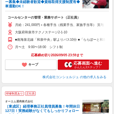
す
ー募集◆未経験者歓迎◆資格取得支援制度有◆
車通勤OK！
は
コールセンターの管理・業務サポート（正社員）
入
（
月給：241,000円＋各種手当（残業手当、家族手当等） 賞与：年2
給
大阪府和泉市テクノステージ2-1-10
O
■南海泉北線「和泉中央」駅よりバス10分 ■「ららぽーと和泉」よ
セ
月〜土 9:00〜18:00 シフト制
応募締め切り2026/09/05 23:59まで
応募画面へ進む
キープ
かんたん3ステップ！
株式会社コンシェルジュ
の他の求人をみる
研修制度あり
正社員
オーエム通商株式会社
［東成区］経理事務正社員増員募集！年間休日
ん
127日！実務経験がなくてもしっかりフォロー