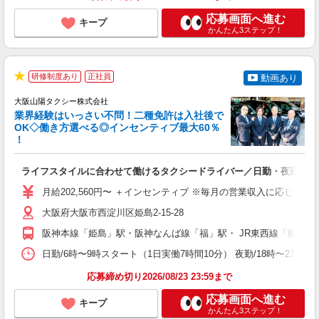
応募画面へ進む
キープ
かんたん3ステップ！
研修制度あり
正社員
動画あり
★
大阪山陽タクシー株式会社
免
業界経験はいっさい不問！二種免許は入社後で
OK◇働き方選べる◎インセンティブ最大60％
！
社
ライフスタイルに合わせて働けるタクシードライバー／日勤・夜勤・隔
入
K
月給202,560円〜 ＋インセンティブ ※毎月の営業収入に応じ、
～
イ
大阪府大阪市西淀川区姫島2-15-28
阪神本線「姫島」駅・阪神なんば線「福」駅・ JR東西線「御幣島
研
日勤/6時〜9時スタート（1日実働7時間10分） 夜勤/18時〜2
応募締め切り2026/08/23 23:59まで
応募画面へ進む
キープ
かんたん3ステップ！