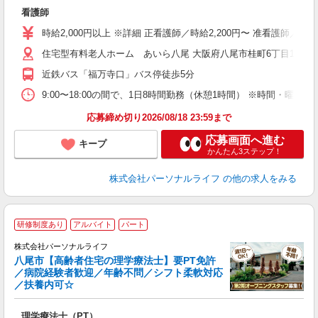
師
看護師
入
未
時給2,000円以上 ※詳細 正看護師／時給2,200円〜 准看護師／
婦
住宅型有料老人ホーム あいら八尾 大阪府八尾市桂町6丁目15
エ
給
近鉄バス「福万寺口」バス停徒歩5分
自
タ
9:00〜18:00の間で、1日8時間勤務（休憩1時間） ※時間・曜
務
応募締め切り2026/08/18 23:59まで
応募画面へ進む
キープ
かんたん3ステップ！
株式会社パーソナルライフ
の他の求人をみる
研修制度あり
アルバイト
パート
株式会社パーソナルライフ
八尾市【高齢者住宅の理学療法士】要PT免許
／病院経験者歓迎／年齢不問／シフト柔軟対応
ブ
／扶養内可☆
く
も
理学療法士（PT）