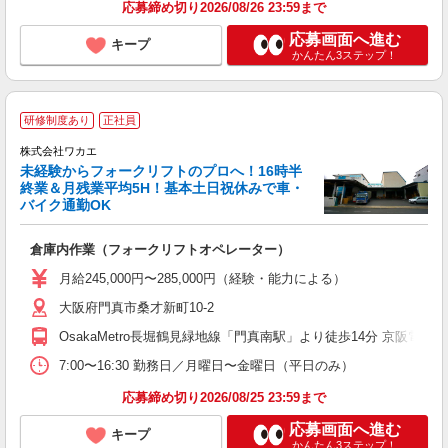
応募締め切り2026/08/26 23:59まで
応募画面へ進む
キープ
かんたん3ステップ！
研修制度あり
正社員
株式会社ワカエ
未経験からフォークリフトのプロへ！16時半
終業＆月残業平均5H！基本土日祝休みで車・
バイク通勤OK
転
倉庫内作業（フォークリフトオペレーター）
入
タ
月給245,000円〜285,000円（経験・能力による）
0
大阪府門真市桑才新町10-2
O
満
OsakaMetro長堀鶴見緑地線「門真南駅」より徒歩14分 京阪電車
り
7:00〜16:30 勤務日／月曜日〜金曜日（平日のみ）
応募締め切り2026/08/25 23:59まで
応募画面へ進む
キープ
かんたん3ステップ！