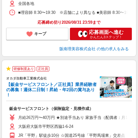
自
全国各地
ク
■理容師 8:30〜19:30 ※店舗により異なる ■美容師 8:30〜19
ン
応募締め切り2026/08/31 23:59まで
登
応募画面へ進む
キープ
かんたん3ステップ！
阪南理美容株式会社
の他の求人をみる
研修制度あり
正社員
★
オカダ自動車工業株式会社
【鈑金サービスフロント／正社員】業界経験者
の募集！週休二日制！昇給・年2回の賞与あり
！
ャ
鈑金サービスフロント（保険協定・見積作成）
入
資
月給26万円〜40万円 ★別途手当あり 家族手当（配偶者：月10,00
活
大阪府大阪市平野区西脇1-6-24
ス
勤
JR「平野」駅徒歩10分 ☆国道25号線「平野馬場東」交差点 