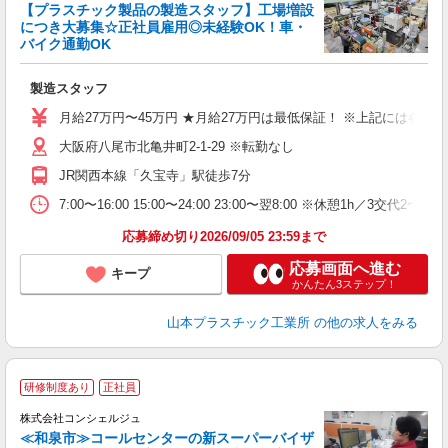
【プラスチック製品の製造スタッフ】工場増設
につき大募集☆正社員雇用◎未経験OK！車・
バイク通勤OK
た
製造スタッフ
入
月給27万円〜45万円 ★月給27万円は最低保証！ ※上記には各
迎
ル
大阪府八尾市北亀井町2-1-29 ※転勤なし
り
JR関西本線「久宝寺」駅徒歩7分
勤
7:00〜16:00 15:00〜24:00 23:00〜翌8:00 ※休憩1h／3交代2
与
応募締め切り2026/09/05 23:59まで
応募画面へ進む
キープ
かんたん3ステップ！
山本プラスチック工業所
の他の求人をみる
研修制度あり
正社員
株式会社コンシェルジュ
≪和泉市≫コールセンターの新スーパーバイザ