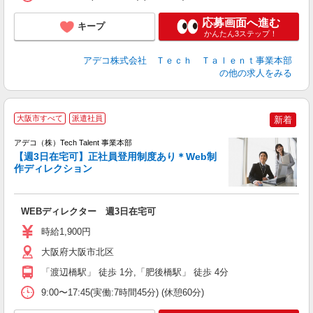
応募画面へ進む
キープ
かんたん3ステップ！
アデコ株式会社 Ｔｅｃｈ Ｔａｌｅｎｔ事業本部
の他の求人をみる
大阪市すべて
派遣社員
新着
アデコ（株）Tech Talent 事業本部
【週3日在宅可】正社員登用制度あり＊Web制
作ディレクション
エ
エ
WEBディレクター 週3日在宅可
高
時給1,900円
大阪府大阪市北区
「渡辺橋駅」 徒歩 1分,「肥後橋駅」 徒歩 4分
9:00〜17:45(実働:7時間45分) (休憩60分)