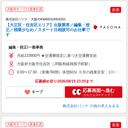
有
大阪市すべて
派遣社員
新着
株式会社パソナ・大阪/OKW600116924201
【大正区・住吉区エリア】出版業界／編集・校
正／残業少なめ／スタート日相談可のお仕事で
す
口
で
編集・校正/一般事務
交
月給233900円 ★交通費規定に基づき交通費支給
大阪府大阪市住吉区（JR阪和線我孫子町駅）
9:00〜17:00 （実働7時間）休憩60分 ※月の残業目安：10
応募締め切り2026/08/19 23:59まで
応募画面へ進む
キープ
かんたん3ステップ！
株式会社パソナ
の他の求人をみる
大阪市すべて
派遣社員
新着