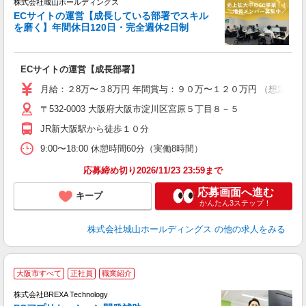
株式会社城山ホールディングス
ECサイトの運営【成長している部署でスキル
を磨く】年間休日120日・完全週休2日制
ス
ECサイトの運営【成長部署】
経
日
月給：２8万〜３8万円 年間賞与：９０万〜１２０万円 （想定年収
職
〒532-0003 大阪府大阪市淀川区宮原５丁目８－５
JR新大阪駅から徒歩１０分
9:00〜18:00 休憩時間60分（実働8時間）
応募締め切り2026/11/23 23:59まで
応募画面へ進む
キープ
かんたん3ステップ！
株式会社城山ホールディングス
の他の求人をみる
■
大阪市すべて
正社員
職業紹介
株式会社BREXA Technology