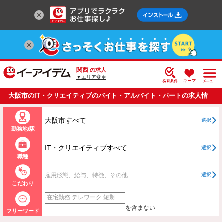
関西
の求人
▼エリア変更
大阪市のIT・クリエイティブのバイト・アルバイト・パートの求人情
報一覧
大阪市すべて
選択
勤務地/駅
IT・クリエイティブすべて
選択
職種
雇用形態、給与、特徴、その他
選択
こだわり
を含まない
フリーワード