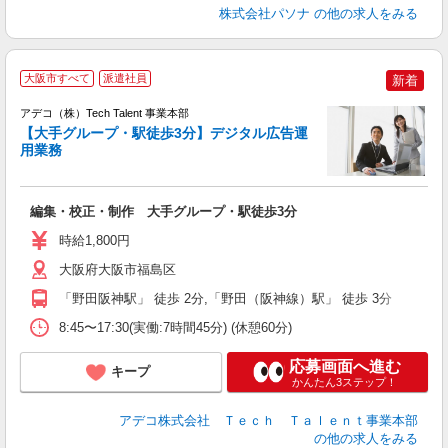
株式会社パソナ
の他の求人をみる
大阪市すべて
派遣社員
新着
アデコ（株）Tech Talent 事業本部
【大手グループ・駅徒歩3分】デジタル広告運
用業務
エ
エ
編集・校正・制作 大手グループ・駅徒歩3分
高
時給1,800円
大阪府大阪市福島区
「野田阪神駅」 徒歩 2分,「野田（阪神線）駅」 徒歩 3分
8:45〜17:30(実働:7時間45分) (休憩60分)
応募画面へ進む
キープ
かんたん3ステップ！
アデコ株式会社 Ｔｅｃｈ Ｔａｌｅｎｔ事業本部
の他の求人をみる