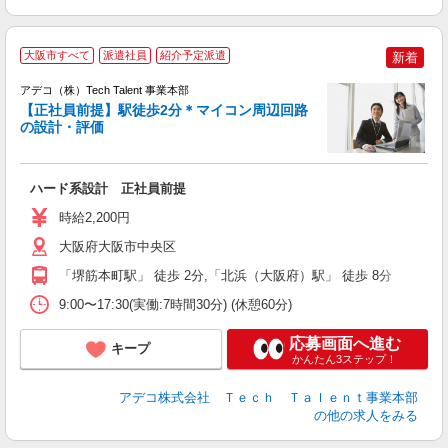
大阪市すべて
派遣社員
紹介予定派遣
新着
アデコ（株）Tech Talent 事業本部
【正社員前提】駅徒歩2分＊マイコン周辺回路
の設計・評価
エ
エ
ハード系設計 正社員前提
高
時給2,200円
大阪府大阪市中央区
「堺筋本町駅」 徒歩 2分,「北浜（大阪府）駅」 徒歩 8分
9:00〜17:30(実働:7時間30分) (休憩60分)
応募画面へ進む
キープ
かんたん3ステップ！
アデコ株式会社 Ｔｅｃｈ Ｔａｌｅｎｔ事業本部
の他の求人をみる