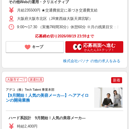
その他Webの運用・クリエイティブ
交
月給235500円 ★交通費規定に基づき交通費支給
大阪府大阪市北区（JR東西線大阪天満宮駅）
9:00〜17:30 （実働7時間30分）休憩60分 ※月の残業目
応募締め切り2026/08/19 23:59まで
応募画面へ進む
キープ
かんたん3ステップ！
株式会社パソナ
の他の求人をみる
大阪市すべて
派遣社員
新着
アデコ（株）Tech Talent 事業本部
【9月開始！人気の美容メーカ―】ヘアアイロ
ンの開発業務
エ
エ
ハード系設計 9月開始！人気の美容メーカ―
高
時給2,400円