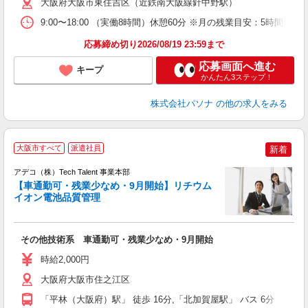
大阪府大阪市東住吉区（近鉄南大阪線針中野駅）
9:00〜18:00 （実働8時間）休憩60分 ※月の残業目安：5
応募締め切り2026/08/19 23:59まで
応募画面へ進む
キープ
かんたん3ステップ！
株式会社パソナ
の他の求人をみる
大阪市すべて
派遣社員
新着
アデコ（株）Tech Talent 事業本部
【車通勤可・残業少なめ・9月開始】リチウム
イオン電池品質管理
エ
エ
その他技術系 車通勤可・残業少なめ・9月開始
未
時給2,000円
大阪府大阪市住之江区
「平林（大阪府）駅」 徒歩 16分,「北加賀屋駅」 バス 6分