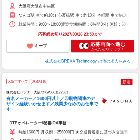
大阪府大阪市中央区
なんば駅 車で約10分 心斎橋駅 車で約10分 本町駅 車で約10分
就業時間：9:00〜18:00(所定労働時間：8時間0分) 休憩：6
応募締め切り2027/03/26 23:59まで
応募画面へ進む
キープ
かんたん3ステップ！
株式会社BREXA Technology
の他の求人をみる
有
大阪市すべて
派遣社員
新着
株式会社パソナ・大阪/OKW6001172361
有名メーカー／1600円以上／印刷物関連のデ
ザイン経験いかせます／残業少なめのお仕事で
す
健
ト
DTPオペレーター/秘書/OA事務
交
時給1600円 月収例：256000円 ★交通費規定に基づき交通費支給