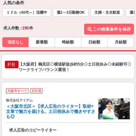
人気の条件
ミドル（40代～）活躍中
週2～3日勤務OK
主婦・主夫歓迎
週1
求人件数 :
190
件
この検索条件を保存
指定なし
新着順
時給順
日給順
月給順
【大阪府】鶴見区◇横堤駅徒歩約5分◇土日祝休み◇未経験可◇
PR
ワークライフバランス重視！
大阪市すべて
正社員
シ
株式会社アイデム
＜大阪市北区＞【求人広告のライター】取材×
文章で魅力を届ける。土日祝休みで働きやすさ
も◎
し
求人広告のコピーライター