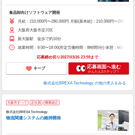
変
食品卸向けソフトウェア開発
月給：210,000円〜280,000円 月額(基本給)：210,00
大阪府大阪市淀川区
新大阪駅 徒歩で約10分
就業時間：9:00〜18:00(所定労働時間：8時間0分) 休憩：6
応募締め切り2027/03/26 23:59まで
応募画面へ進む
キープ
かんたん3ステップ！
株式会社BREXA Technology
の他の求人をみる
大阪市すべて
正社員
職業紹介
株式会社BREXA Technology
物流関連システムの維持開発