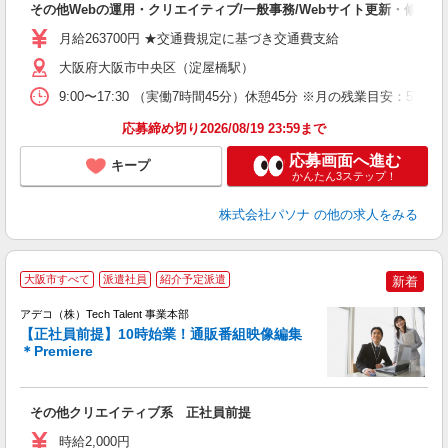
その他Webの運用・クリエイティブ/一般事務/Webサイト更新・修正
月給263700円 ★交通費規定に基づき交通費支給
大阪府大阪市中央区（淀屋橋駅）
9:00〜17:30 （実働7時間45分）休憩45分 ※月の残業目安
応募締め切り2026/08/19 23:59まで
応募画面へ進む
キープ
かんたん3ステップ！
株式会社パソナ
の他の求人をみる
大阪市すべて
派遣社員
紹介予定派遣
新着
アデコ（株）Tech Talent 事業本部
【正社員前提】10時始業！通販番組映像編集
＊Premiere
エ
エ
その他クリエイティブ系 正社員前提
時給2,000円