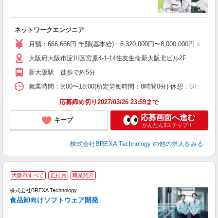
自
5
ネットワークエンジニア
月額：666,666円 年額(基本給)：6,320,000円〜8,000
大阪府大阪市淀川区宮原4-1-14住友生命新大阪北ビル2F
新大阪駅 徒歩で約5分
就業時間：9:00〜18:00(所定労働時間：8時間0分) 休憩：6
応募締め切り2027/03/26 23:59まで
応募画面へ進む
キープ
かんたん3ステップ！
株式会社BREXA Technology
の他の求人をみる
■
大阪市すべて
正社員
職業紹介
株式会社BREXA Technology
食品卸向けソフトウェア開発