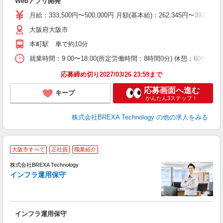
Webアプリ開発
月給：333,500円〜500,000円 月額(基本給)：262,34
大阪府大阪市
本町駅 車で約10分
就業時間：9:00〜18:00(所定労働時間：8時間0分) 休憩：60
応募締め切り2027/03/26 23:59まで
応募画面へ進む
キープ
かんたん3ステップ！
株式会社BREXA Technology
の他の求人をみる
大阪市すべて
正社員
職業紹介
ェ
株式会社BREXA Technology
ト
インフラ運用保守
y
す
インフラ運用保守