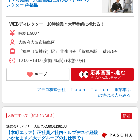
レクター @福島
エ
エ
WEBディレクター 10時始業＊大型番組に携わる！
高
時給1,900円
大阪府大阪市福島区
「福島（阪神線）駅」 徒歩 4分,「新福島駅」 徒歩 5分
10:00〜18:00(実働:7時間) (休憩60分)
応募画面へ進む
キープ
かんたん3ステップ！
アデコ株式会社 Ｔｅｃｈ Ｔａｌｅｎｔ事業本部
の他の求人をみる
大阪市すべて
紹介予定派遣
新着
株式会社パソナ・大阪(NO.6001136133)
【本町エリア】正社員／社内ヘルプデスク経験
いかせます／大手グループのお仕事です