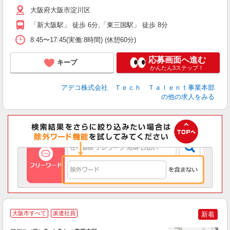
大阪府大阪市淀川区
「新大阪駅」 徒歩 6分,「東三国駅」 徒歩 8分
8:45〜17:45(実働:8時間) (休憩60分)
応募画面へ進む
キープ
かんたん3ステップ！
アデコ株式会社 Ｔｅｃｈ Ｔａｌｅｎｔ事業本部
の他の求人をみる
大阪市すべて
派遣社員
新着