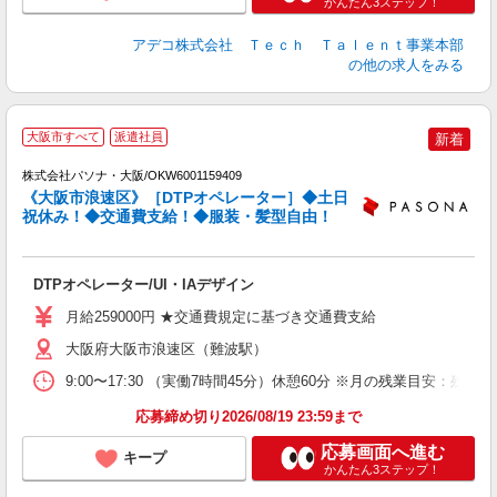
かんたん3ステップ！
アデコ株式会社 Ｔｅｃｈ Ｔａｌｅｎｔ事業本部
の他の求人をみる
き
大阪市すべて
派遣社員
新着
株式会社パソナ・大阪/OKW6001159409
《大阪市浪速区》［DTPオペレーター］◆土日
祝休み！◆交通費支給！◆服装・髪型自由！
口
交
DTPオペレーター/UI・IAデザイン
月給259000円 ★交通費規定に基づき交通費支給
大阪府大阪市浪速区（難波駅）
9:00〜17:30 （実働7時間45分）休憩60分 ※月の残業
応募締め切り2026/08/19 23:59まで
応募画面へ進む
キープ
かんたん3ステップ！