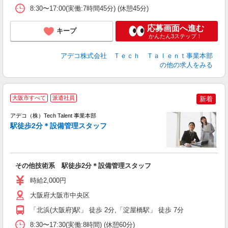
8:30〜17:00(実働:7時間45分) (休憩45分)
応募画面へ進む
キープ
かんたん3ステップ！
アデコ株式会社 Ｔｅｃｈ Ｔａｌｅｎｔ事業本部
の他の求人をみる
大阪市すべて
派遣社員
新着
アデコ（株）Tech Talent 事業本部
駅徒歩2分＊設備管理スタッフ
エ
エ
その他技術系 駅徒歩2分＊設備管理スタッフ
高
時給2,000円
大阪府大阪市中央区
「北浜(大阪府)駅」 徒歩 2分,「淀屋橋駅」 徒歩 7分
8:30〜17:30(実働:8時間) (休憩60分)