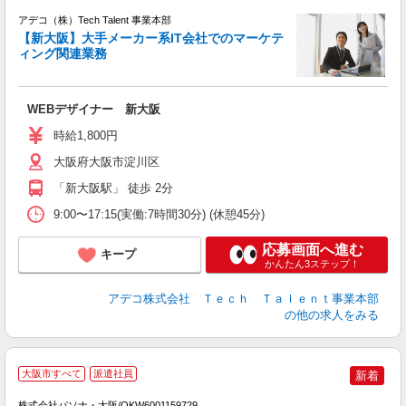
アデコ（株）Tech Talent 事業本部
【新大阪】大手メーカー系IT会社でのマーケテ
ィング関連業務
エ
エ
WEBデザイナー 新大阪
時給1,800円
大阪府大阪市淀川区
「新大阪駅」 徒歩 2分
9:00〜17:15(実働:7時間30分) (休憩45分)
応募画面へ進む
キープ
かんたん3ステップ！
アデコ株式会社 Ｔｅｃｈ Ｔａｌｅｎｔ事業本部
の他の求人をみる
駅
大阪市すべて
派遣社員
新着
株式会社パソナ・大阪/OKW6001159729