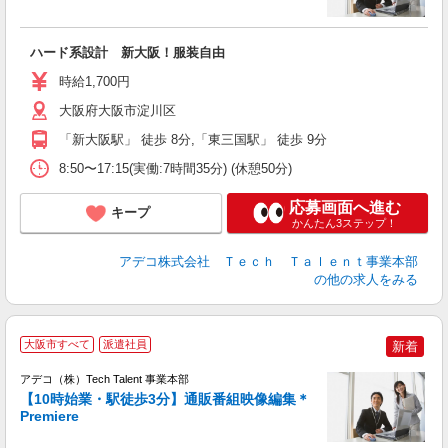
エ
ハード系設計 新大阪！服装自由
高
通
時給1,700円
大阪府大阪市淀川区
「新大阪駅」 徒歩 8分,「東三国駅」 徒歩 9分
8:50〜17:15(実働:7時間35分) (休憩50分)
応募画面へ進む
キープ
かんたん3ステップ！
アデコ株式会社 Ｔｅｃｈ Ｔａｌｅｎｔ事業本部
の他の求人をみる
大阪市すべて
派遣社員
新着
アデコ（株）Tech Talent 事業本部
【10時始業・駅徒歩3分】通販番組映像編集＊
Premiere
エ