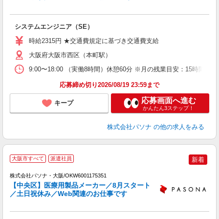
キ
交
システムエンジニア（SE）
時給2315円 ★交通費規定に基づき交通費支給
大阪府大阪市西区（本町駅）
9:00〜18:00 （実働8時間）休憩60分 ※月の残業目安：1
応募締め切り2026/08/19 23:59まで
応募画面へ進む
キープ
かんたん3ステップ！
株式会社パソナ
の他の求人をみる
大阪市すべて
派遣社員
新着
株式会社パソナ・大阪/OKW6001175351
【中央区】医療用製品メーカー／8月スタート
／土日祝休み／Web関連のお仕事です
す
交