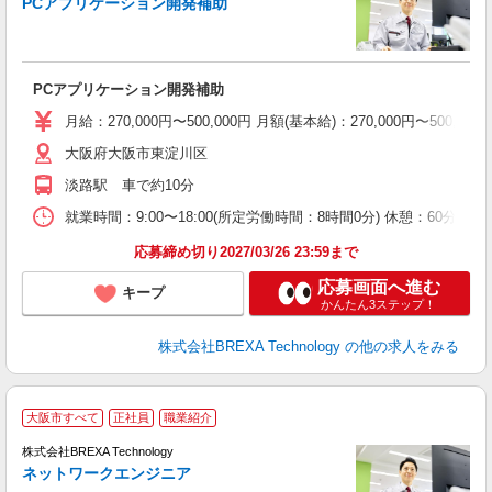
PCアプリケーション開発補助
範
PCアプリケーション開発補助
月給：270,000円〜500,000円 月額(基本給)：270,0
大阪府大阪市東淀川区
淡路駅 車で約10分
就業時間：9:00〜18:00(所定労働時間：8時間0分) 休憩：6
応募締め切り2027/03/26 23:59まで
応募画面へ進む
キープ
かんたん3ステップ！
株式会社BREXA Technology
の他の求人をみる
〜
大阪市すべて
正社員
職業紹介
2
株式会社BREXA Technology
ネットワークエンジニア