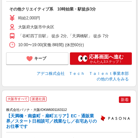
エ
その他クリエイティブ系 10時始業・駅徒歩3分
時給2,000円
大阪府大阪市中央区
「谷町四丁目駅」 徒歩 2分,「天満橋駅」 徒歩 7分
10:00〜19:00(実働:8時間) (休憩60分)
応募画面へ進む
キープ
かんたん3ステップ！
アデコ株式会社 Ｔｅｃｈ Ｔａｌｅｎｔ事業本部
の他の求人をみる
大阪市すべて
派遣社員
新着
株式会社パソナ・大阪/OKW6001163112
【天満橋・南森町・扇町エリア】EC・通販業
界／スタート日相談可／残業なし／在宅ありの
お仕事です
口
ど