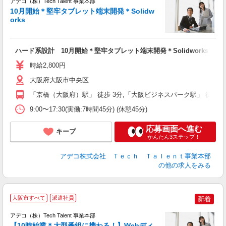
アデコ（株）Tech Talent 事業本部
10月開始＊堅牢タブレット端末開発＊Solidw
orks
エ
エ
ハード系設計 10月開始＊堅牢タブレット端末開発＊Solidworks
高
時給2,800円
大阪府大阪市中央区
「京橋（大阪府）駅」 徒歩 3分,「大阪ビジネスパーク駅」 徒歩 7
9:00〜17:30(実働:7時間45分) (休憩45分)
応募画面へ進む
キープ
かんたん3ステップ！
アデコ株式会社 Ｔｅｃｈ Ｔａｌｅｎｔ事業本部
の他の求人をみる
大阪市すべて
派遣社員
新着
アデコ（株）Tech Talent 事業本部
【10時始業＊大型番組に携わる！】Webディ