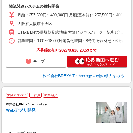
ま
物流関連システムの維持開発
月給：257,500円〜400,000円 月額(基本給)：257,50
大阪府大阪市中央区
Osaka Metro長堀鶴見緑地線 大阪ビジネスパーク 徒歩1分 JR
就業時間：9:00〜18:00(所定労働時間：8時間0分) 休憩：6
応募締め切り2027/03/26 23:59まで
応募画面へ進む
キープ
かんたん3ステップ！
株式会社BREXA Technology
の他の求人をみる
大阪市すべて
正社員
職業紹介
株式会社BREXA Technology
Webアプリ開発
り