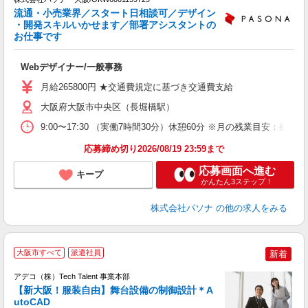
流通・小売業界／スタート日相談可／デザイン
・開発スキルいかせます／部署アシスタントの
お仕事です
や
サ
Webデザイナー/一般事務
交
月給265800円 ★交通費規定に基づき交通費支給
大阪府大阪市中央区（長堀橋駅）
9:00〜17:30 （実働7時間30分）休憩60分 ※月の残業目安
応募締め切り2026/08/19 23:59まで
応募画面へ進む
キープ
かんたん3ステップ！
株式会社パソナ
の他の求人をみる
大阪市すべて
派遣社員
新着
アデコ（株）Tech Talent 事業本部
【新大阪！服装自由】舞台設備の制御設計＊A
utoCAD
エ