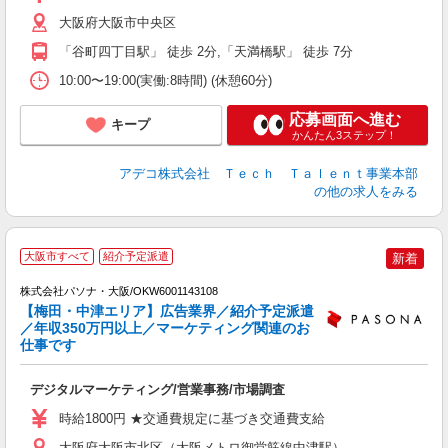
大阪府大阪市中央区
「谷町四丁目駅」 徒歩 2分,「天満橋駅」 徒歩 7分
10:00〜19:00(実働:8時間) (休憩60分)
応募画面へ進む
キープ
かんたん3ステップ！
アデコ株式会社 Ｔｅｃｈ Ｔａｌｅｎｔ事業本部
の他の求人をみる
2
大阪市すべて
紹介予定派遣
新着
株式会社パソナ・大阪/OKW6001143108
【梅田・中津エリア】広告業界／紹介予定派遣
／年収350万円以上／マーケティング関連のお
仕事です
実
交
デジタルマーケティング/営業事務/市場調査
結
時給1800円 ★交通費規定に基づき交通費支給
大阪府大阪市北区（大阪メトロ御堂筋線中津駅）