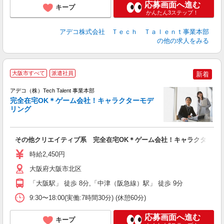
応募画面へ進む
キープ
かんたん3ステップ！
アデコ株式会社 Ｔｅｃｈ Ｔａｌｅｎｔ事業本部
の他の求人をみる
大阪市すべて
派遣社員
新着
アデコ（株）Tech Talent 事業本部
完全在宅OK＊ゲーム会社！キャラクターモデ
リング
エ
エ
その他クリエイティブ系 完全在宅OK＊ゲーム会社！キャラクターモ
高
時給2,450円
大阪府大阪市北区
「大阪駅」 徒歩 8分,「中津（阪急線）駅」 徒歩 9分
9:30〜18:00(実働:7時間30分) (休憩60分)
応募画面へ進む
キープ