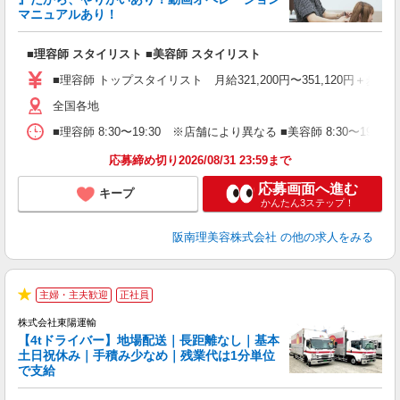
マニュアルあり！
ン
■理容師 スタイリスト ■美容師 スタイリスト
入
資
■理容師 トップスタイリスト 月給321,200円〜351,120円＋歩合
ブ
自
全国各地
ク
■理容師 8:30〜19:30 ※店舗により異なる ■美容師 8:30〜19
ン
応募締め切り2026/08/31 23:59まで
登
応募画面へ進む
キープ
かんたん3ステップ！
阪南理美容株式会社
の他の求人をみる
主婦・主夫歓迎
正社員
★
株式会社東陽運輸
【4tドライバー】地場配送｜長距離なし｜基本
い
土日祝休み｜手積み少なめ｜残業代は1分単位
で支給
す
西