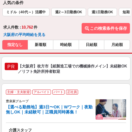
人気の条件
ミドル（40代～）活躍中
週2～3日勤務OK
週1日勤務OK
短期
求人件数 :
10,762
件
この検索条件を保存
大阪府の平均時給を見る
指定なし
新着順
時給順
日給順
月給順
【大阪府】枚方市【紙製造工場での機械操作メイン】未経験OK
PR
／リフト免許所持者歓迎
主婦・主夫歓迎
アルバイト
パート
正社員
豊泉家グループ
【選べる勤務地】週3日〜OK｜Wワーク｜夜勤
無しOK｜未経験可｜正職員同時募集！
け
り
介護スタッフ
入