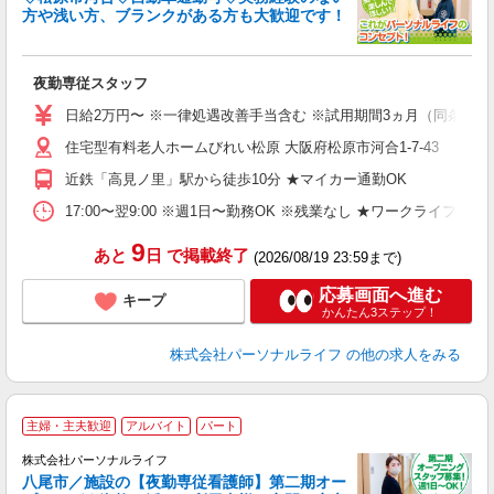
方や浅い方、ブランクがある方も大歓迎です！
時
夜勤専従スタッフ
入
未
日給2万円〜 ※一律処遇改善手当含む ※試用期間3ヵ月（同条件）
婦
住宅型有料老人ホームびれい松原 大阪府松原市河合1-7-43
～
あ
近鉄「高見ノ里」駅から徒歩10分 ★マイカー通勤OK
の
通
17:00〜翌9:00 ※週1日〜勤務OK ※残業なし ★ワークライフバ
K 
9
あと
日
で掲載終了
(2026/08/19 23:59まで)
応募画面へ進む
キープ
かんたん3ステップ！
株式会社パーソナルライフ
の他の求人をみる
主婦・主夫歓迎
アルバイト
パート
株式会社パーソナルライフ
八尾市／施設の【夜勤専従看護師】第二期オー