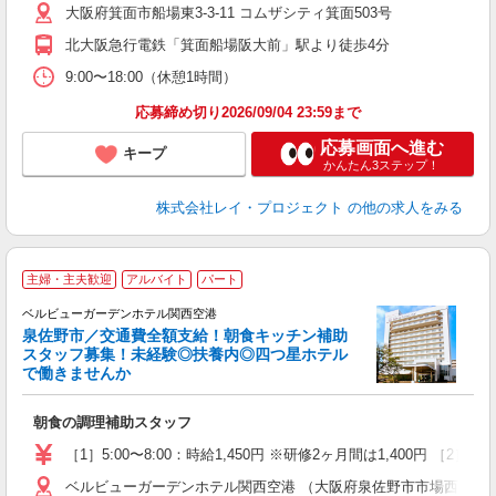
大阪府箕面市船場東3-3-11 コムザシティ箕面503号
交
北大阪急行電鉄「箕面船場阪大前」駅より徒歩4分
9:00〜18:00（休憩1時間）
応募締め切り2026/09/04 23:59まで
応募画面へ進む
キープ
かんたん3ステップ！
株式会社レイ・プロジェクト
の他の求人をみる
今
主婦・主夫歓迎
アルバイト
パート
ラ
ベルビューガーデンホテル関西空港
せ
泉佐野市／交通費全額支給！朝食キッチン補助
スタッフ募集！未経験◎扶養内◎四つ星ホテル
で働きませんか
分
入
朝食の調理補助スタッフ
時
副
［1］5:00〜8:00：時給1,450円 ※研修2ヶ月間は1,400円 ［2］8:
与
ベルビューガーデンホテル関西空港 （大阪府泉佐野市市場西3-3-3