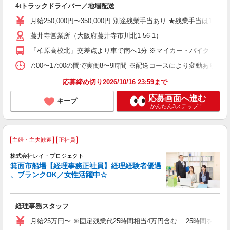
4tトラックドライバー／地場配送
入
経
月給250,000円〜350,000円 別途残業手当あり ★残業手当は
ン
藤井寺営業所（大阪府藤井寺市川北1-56-1）
（
O
「柏原高校北」交差点より車で南へ1分 ※マイカー・バイク・自転
研
7:00〜17:00の間で実働8〜9時間 ※配送コースにより変動あり
応募締め切り2026/10/16 23:59まで
応募画面へ進む
キープ
かんたん3ステップ！
主婦・主夫歓迎
正社員
株式会社レイ・プロジェクト
か
箕面市船場【経理事務正社員】経理経験者優遇
、ブランクOK／女性活躍中☆
い
綺
の
経理事務スタッフ
経
ル
月給25万円〜 ※固定残業代25時間相当4万円含む 25時間を超
上