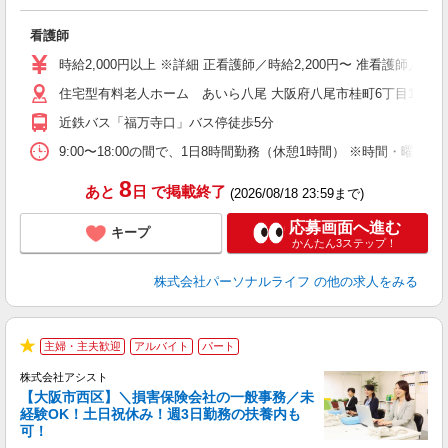
師
看護師
入
未
時給2,000円以上 ※詳細 正看護師／時給2,200円〜 准看護師／
婦
住宅型有料老人ホーム あいら八尾 大阪府八尾市桂町6丁目15
エ
給
近鉄バス「福万寺口」バス停徒歩5分
自
タ
9:00〜18:00の間で、1日8時間勤務（休憩1時間） ※時間・曜
務
8
あと
日
で掲載終了
(2026/08/18 23:59まで)
応募画面へ進む
キープ
かんたん3ステップ！
株式会社パーソナルライフ
の他の求人をみる
勤
主婦・主夫歓迎
アルバイト
パート
e
★
株式会社アシスト
【大阪市西区】＼損害保険会社の一般事務／未
経験OK！土日祝休み！週3日勤務の扶養内も
可！