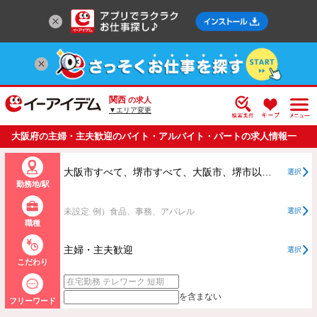
関西
の求人
▼エリア変更
大阪府の主婦・主夫歓迎のバイト・アルバイト・パートの求人情報一
覧
大阪市すべて、堺市すべて、大阪市、堺市以外すべて
選択
勤務地/駅
未設定
例）食品、事務、アパレル
選択
職種
主婦・主夫歓迎
選択
こだわり
を含まない
フリーワード