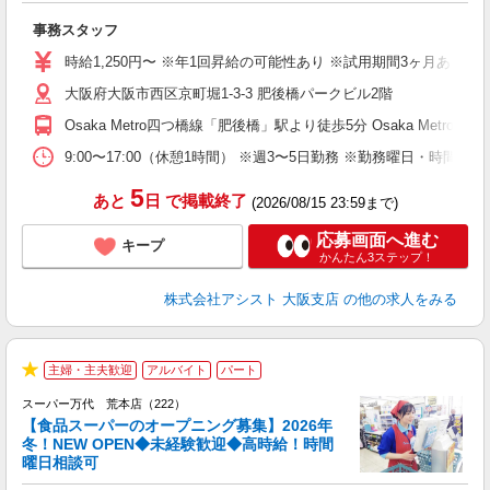
び
事務スタッフ
未
休
時給1,250円〜 ※年1回昇給の可能性あり ※試用期間3ヶ月あり（
駅
大阪府大阪市西区京町堀1-3-3 肥後橋パークビル2階
Osaka Metro四つ橋線「肥後橋」駅より徒歩5分 Osaka Metr
9:00〜17:00（休憩1時間） ※週3〜5日勤務 ※勤務曜日・時間
5
あと
日
で掲載終了
(2026/08/15 23:59まで)
応募画面へ進む
キープ
かんたん3ステップ！
株式会社アシスト 大阪支店
の他の求人をみる
2
主婦・主夫歓迎
アルバイト
パート
グ
★
スーパー万代 荒本店（222）
【食品スーパーのオープニング募集】2026年
冬！NEW OPEN◆未経験歓迎◆高時給！時間
曜日相談可