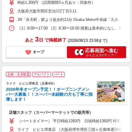
婦
時給1,300円 （試用期間3ヵ月あり：同条件）
自
大阪府大阪市西区安治川2丁目3-11
制
JR「弁天町」駅より徒歩約11分 Osaka Metro中央線「九条」駅よ
［1］9:00〜17:00 ［2］8:30〜16:00 残業は基本的になし
3
あと
日
で掲載終了
(2026/08/13 23:59まで)
応募画面へ進む
キープ
かんたん3ステップ！
主婦・主夫歓迎
アルバイト
パート
ライフ ヒビエ堺東店（店番455）
2026年冬オープン予定！！オープニングメン
バー大募集！！スーパー未経験の方も丁寧に指
導します！
日
店舗スタッフ（スーパーマーケットでの販売等）
未
学
（パートタイマー） 平日時給1260円 日祝時給1360円 時間帯手当
支
ライフ ヒビエ堺東店 （大阪府堺市堺区三国ヶ丘御幸通59番地）