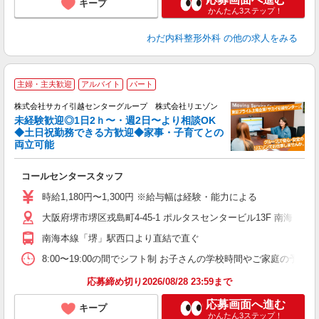
キープ
かんたん3ステップ！
わだ内科整形外科
の他の求人をみる
主婦・主夫歓迎
アルバイト
パート
株式会社サカイ引越センターグループ 株式会社リエゾン
未経験歓迎◎1日2ｈ〜・週2日〜より相談OK
◆土日祝勤務できる方歓迎◆家事・子育てとの
両立可能
え
コールセンタースタッフ
入
格
時給1,180円〜1,300円 ※給与幅は経験・能力による
ラ
大阪府堺市堺区戎島町4-45-1 ポルタスセンタービル13F 南海
日
日
南海本線「堺」駅西口より直結で直ぐ
ス
8:00〜19:00の間でシフト制 お子さんの学校時間やご家庭の予
応募締め切り2026/08/28 23:59まで
応募画面へ進む
キープ
かんたん3ステップ！