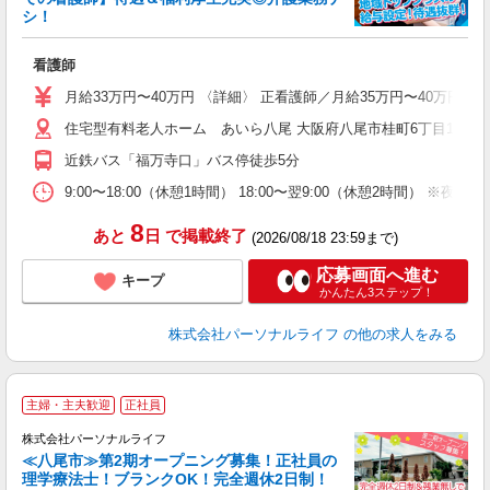
シ！
の
看護師
入
未
月給33万円〜40万円 〈詳細〉 正看護師／月給35万円〜40万円
婦
住宅型有料老人ホーム あいら八尾 大阪府八尾市桂町6丁目15
エ
ー
近鉄バス「福万寺口」バス停徒歩5分
ー
O
9:00〜18:00（休憩1時間） 18:00〜翌9:00（休憩2時間
険
8
あと
日
で掲載終了
(2026/08/18 23:59まで)
応募画面へ進む
キープ
かんたん3ステップ！
株式会社パーソナルライフ
の他の求人をみる
主婦・主夫歓迎
正社員
株式会社パーソナルライフ
≪八尾市≫第2期オープニング募集！正社員の
理学療法士！ブランクOK！完全週休2日制！