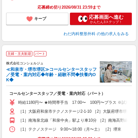
応募締め切り2026/08/31 23:59まで
応募画面へ進む
キープ
かんたん3ステップ！
わだ内科整形外科
の他の求人をみる
主婦・主夫歓迎
パート
株式会社コンシェルジュ
≪和泉市・堺市堺区≫コールセンタースタッフ
／受電・案内対応◆年齢・経験不問◆扶養内O
K◆
慢
コールセンタースタッフ／受電・案内対応（パート）
入
夫
時給1180円〜 ★時間帯手当 17:00〜 100円〜プラス ※試用期間
中
［1］大阪府和泉市テクノステージ2-1-10 ［2］大阪府堺市堺区
（
O
［1］南海泉北線「和泉中央」駅より車10分 ［2］南海高野線「堺
保
［1］テクノステージ 9:00〜18:00（月〜土） ［2］堺東 