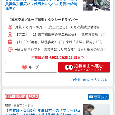
＆
員募集】幅広い世代男女OK／6ヶ月間の給与
収
保障☆
セ
（日本交通グループ加盟）タクシードライバー
入
迎
月収35万円〜70万円（売上による） ★月収実績は備考をチェック！！
学
【東京】 ［1］東京梅田交通第二株式会社 亀有営業所 （東京都足立区
活
修
［1］JR「亀有」駅徒歩4分 ［2］東武「谷塚」駅徒歩19分 ［3］
■隔日勤務シフト（営業所により異なる） 1ヶ月単位の変形労働時間制
応募締め切り2026/08/28 23:59まで
応募画面へ進む
キープ
かんたん3ステップ！
この企業
の他の求人をみる
主婦・主夫歓迎
正社員
動画あり
理容・美容プラージュ
【理容師・美容師】年商日本一の『プラージュ
』だから、やりがいあり！動画オペレーション