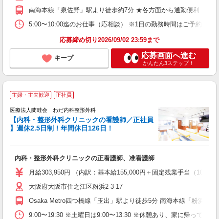
南海本線「泉佐野」駅より徒歩約7分 ★各方面から通勤便利！ 当
5:00〜10:00迄のお仕事（応相談） ※1日の勤務時間はご予約
応募締め切り2026/09/02 23:59まで
応募画面へ進む
キープ
かんたん3ステップ！
主婦・主夫歓迎
正社員
医療法人蘭畦会 わだ内科整形外科
外
【内科・整形外科クリニックの看護師／正社員
時
】週休2.5日制！年間休日126日！
＆
ど
内科・整形外科クリニックの正看護師、准看護師
入
～
月給303,950円 （内訳：基本給155,000円＋固定残業手当（1
ナ
大阪府大阪市住之江区粉浜2-3-17
チ
り
Osaka Metro四つ橋線「玉出」駅より徒歩5分 南海本線「粉浜」
9:00〜19:30 ※土曜日は9:00〜13:30 ※休憩あり