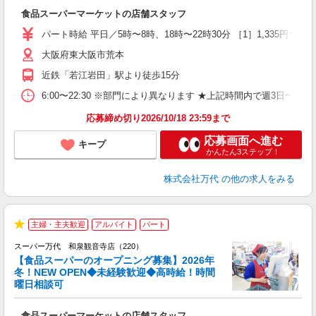
で
食品スーパーマーケットの店舗スタッフ
履
週
パート時給 平日／5時〜8時、18時〜22時30分 ［1］1,335円〜 ［2］1
シ
大阪府東大阪市荒本
費
近鉄「若江岩田」駅より徒歩15分
6:00〜22:30 ※部門により異なります ★上記時間内で週3日
応募締め切り2026/10/18 23:59まで
応募画面へ進む
キープ
かんたん3ステップ！
株式会社万代
の他の求人をみる
2
主婦・主夫歓迎
アルバイト
パート
★
スーパー万代 和泉観音寺店（220）
【食品スーパーのオープニング募集】2026年
冬！NEW OPEN◆未経験歓迎◆高時給！時間
曜日相談可
制
食品スーパーマーケットの店舗スタッフ