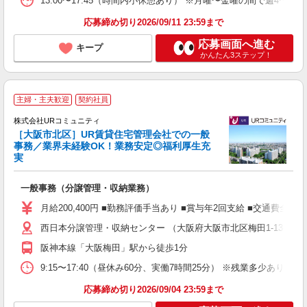
13:00〜17:45（時間内小休憩あり） ※月曜〜金曜の間で週4〜5
応募締め切り2026/09/11 23:59まで
応募画面へ進む
キープ
かんたん3ステップ！
「
主婦・主夫歓迎
契約社員
株式会社URコミュニティ
［大阪市北区］UR賃貸住宅管理会社での一般
事務／業界未経験OK！業務安定◎福利厚生充
実
／
一般事務（分譲管理・収納業務）
未
（
月給200,400円 ■勤務評価手当あり ■賞与年2回支給 ■交通費全額
全
西日本分譲管理・収納センター （大阪府大阪市北区梅田1-13-1
険
あ
阪神本線「大阪梅田」駅から徒歩1分
9:15〜17:40（昼休み60分、実働7時間25分） ※残業多少あり
応募締め切り2026/09/04 23:59まで