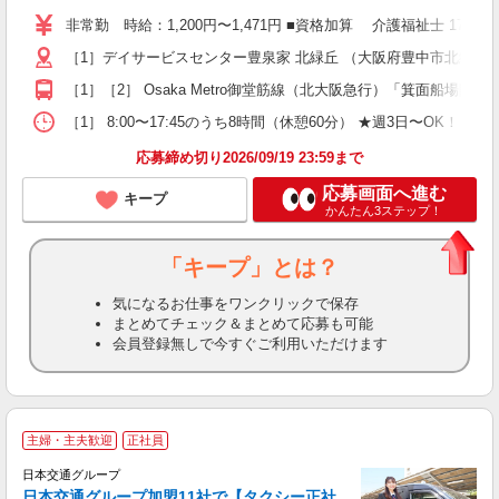
り
非常勤 時給：1,200円〜1,471円 ■資格加算 介護福祉士 1
二
［1］デイサービスセンター豊泉家 北緑丘 （大阪府豊中市北緑丘2-
ラ
ア
［1］［2］ Osaka Metro御堂筋線（北大阪急行）「箕面船場
週
勤
［1］ 8:00〜17:45のうち8時間（休憩60分） ★週3日〜OK！ ［2］
煙
応募締め切り2026/09/19 23:59まで
応募画面へ進む
キープ
かんたん3ステップ！
「キープ」とは？
気になるお仕事をワンクリックで保存
まとめてチェック＆まとめて応募も可能
会員登録無しで今すぐご利用いただけます
主婦・主夫歓迎
正社員
日本交通グループ
日本交通グループ加盟11社で【タクシー正社