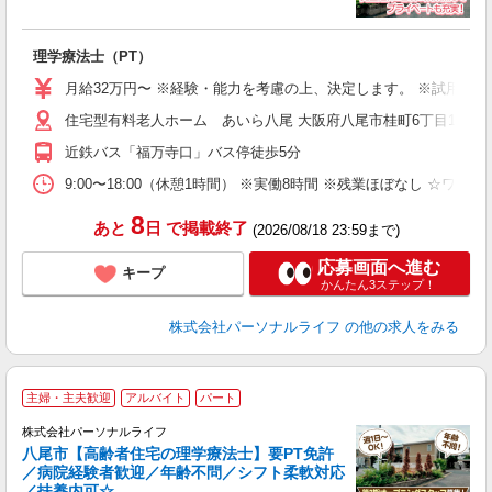
ち
理学療法士（PT）
入
未
月給32万円〜 ※経験・能力を考慮の上、決定します。 ※試用期間
婦
住宅型有料老人ホーム あいら八尾 大阪府八尾市桂町6丁目15
エ
あ
近鉄バス「福万寺口」バス停徒歩5分
煙
な
9:00〜18:00（休憩1時間） ※実働8時間 ※残業ほぼなし ☆ワ
績
8
あと
日
で掲載終了
(2026/08/18 23:59まで)
応募画面へ進む
キープ
かんたん3ステップ！
株式会社パーソナルライフ
の他の求人をみる
主婦・主夫歓迎
アルバイト
パート
株式会社パーソナルライフ
八尾市【高齢者住宅の理学療法士】要PT免許
／病院経験者歓迎／年齢不問／シフト柔軟対応
ブ
／扶養内可☆