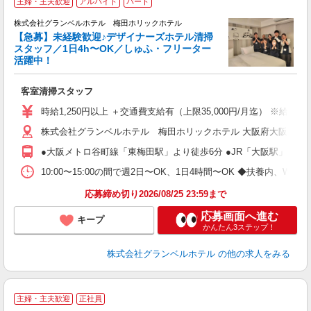
主婦・主夫歓迎
アルバイト
パート
6
株式会社グランベルホテル 梅田ホリックホテル
【急募】未経験歓迎♪デザイナーズホテル清掃
スタッフ／1日4h〜OK／しゅふ・フリーター
未
活躍中！
務
客室清掃スタッフ
入
歓
時給1,250円以上 ＋交通費支給有（上限35,000円/月迄） ※給
（
株式会社グランベルホテル 梅田ホリックホテル 大阪府大阪市北区
時
●大阪メトロ谷町線「東梅田駅」より徒歩6分 ●JR「大阪駅」より徒
会
割
10:00〜15:00の間で週2日〜OK、1日4時間〜OK ◆扶養内
応募締め切り2026/08/25 23:59まで
応募画面へ進む
キープ
かんたん3ステップ！
株式会社グランベルホテル
の他の求人をみる
主婦・主夫歓迎
正社員