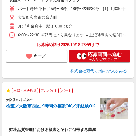
履
週
パート時給 平日／5時〜8時、18時〜22時30分 ［1］1,335円〜 ［2］1
シ
大阪府和泉市観音寺町
費
JR「和泉府中」駅より車で8分
6:00〜22:30 ※部門により異なります ★上記時間内で週3日
応募締め切り2026/10/18 23:59まで
応募画面へ進む
キープ
かんたん3ステップ！
株式会社万代
の他の求人をみる
主婦・主夫歓迎
アルバイト
パート
★
大阪香料株式会社
検査／大阪市西区／時間の相談OK／未経験OK
家
弊社品質管理における検査とそれに付帯する業務
職