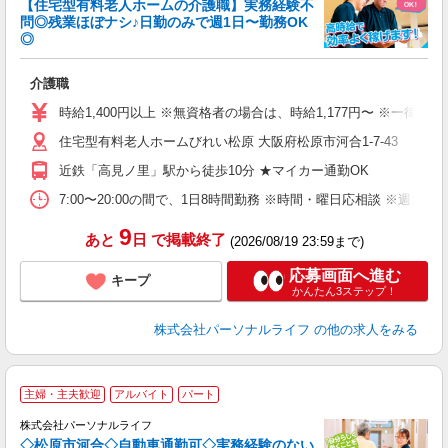
【住宅型有料老人ホームの介護職】実務経験不
問◎残業ほぼナシ♪日勤のみで週1日〜勤務OK
◎
リ
介護職
入
未
時給1,400円以上 ※無資格者の場合は、時給1,177円〜 ※一律
婦
住宅型有料老人ホームびれい松原 大阪府松原市河合1-7-43
～
あ
近鉄「高見ノ里」駅から徒歩10分 ★マイカー通勤OK
の
分
7:00〜20:00の間で、1日8時間勤務 ※時間・曜日応相談 ※週1
な
9
あと
日
で掲載終了
(2026/08/19 23:59まで)
応募画面へ進む
キープ
かんたん3ステップ！
株式会社パーソナルライフ
の他の求人をみる
主婦・主夫歓迎
アルバイト
パート
株式会社パーソナルライフ
タ
◇松原市河合◇自動車通勤可◇実務経験のない