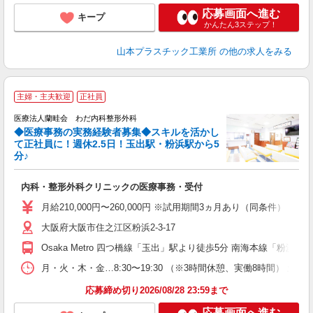
応募画面へ進む
キープ
かんたん3ステップ！
山本プラスチック工業所
の他の求人をみる
主婦・主夫歓迎
正社員
職
医療法人蘭畦会 わだ内科整形外科
◆医療事務の実務経験者募集◆スキルを活かし
て正社員に！週休2.5日！玉出駅・粉浜駅から5
分♪
し
内科・整形外科クリニックの医療事務・受付
あ
月給210,000円〜260,000円 ※試用期間3ヵ月あり（同条件） 
チ
大阪府大阪市住之江区粉浜2-3-17
り
Osaka Metro 四つ橋線「玉出」駅より徒歩5分 南海本線「粉浜」
月・火・木・金…8:30〜19:30 （※3時間休憩、実働8時間） 土…
応募締め切り2026/08/28 23:59まで
応募画面へ進む