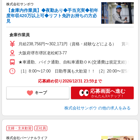
ト
株式会社サンボウ
0
【倉庫内作業員】◆夜勤あり◆手当充実◆初年
ま
度年収420万以上可◆リフト免許お持ちの方必
見
心
入
倉庫作業員
迎
月給238,756円〜302,171円（資格・経験などによる） 賞与年2回
ル
大阪府堺市堺区老松町3-77
日
勤
★車通勤、バイク通勤、自転車通勤ＯＫ(交通費は規定支給)！ ★
し
あ
［1］8:00〜17:00 日勤専属も大歓迎！！ ［2］20:00〜翌
応募締め切り2026/12/31 23:59まで
応募画面へ進む
キープ
かんたん3ステップ！
株式会社サンボウ
の他の求人をみる
＼
主婦・主夫歓迎
正社員
株式会社パーソナルライフ