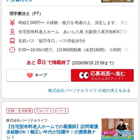
く
も
理学療法士（PT）
入
未
時給2,000円〜 ※経験・能力を考慮の上、決定します。 ※試用期
婦
住宅型有料老人ホーム あいら八尾 大阪府八尾市桂町6丁目15
エ
給
近鉄バス「福万寺口」バス停徒歩5分
自
タ
9:00〜18:00の間で、1日8時間勤務（休憩1時間） ※時間・曜
務
8
あと
日
で掲載終了
(2026/08/18 23:59まで)
応募画面へ進む
キープ
かんたん3ステップ！
株式会社パーソナルライフ
の他の求人をみる
2
主婦・主夫歓迎
アルバイト
パート
株式会社パーソナルライフ
【住宅型有料老人ホームでの看護師】訪問看護
未経験OK！幅広い年代が活躍中！介護業務ナ
シ！