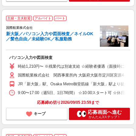
主婦・主夫歓迎
アルバイト
パート
国際航業株式会社
新大阪／パソコン入力や図面検査／ネイルOK
／髪色自由／未経験OK／私服勤務
く
入
学
パソコン入力や図面検査
活
朝
時給1,210円〜 ※残業代は別途支給 ☆経験者優遇（面接時に要相談） 
給
国際航業株式会社 関西事業所内 大阪府大阪市淀川区宮原4-5-41 
JR「新大阪」駅、Osaka Metro御堂筋線「新大阪」駅より徒歩10
9:00〜17:00（週5日、1日7時間） ☆10:00スタート可 ☆
応募締め切り2026/09/05 23:59まで
応募画面へ進む
キープ
かんたん3ステップ！