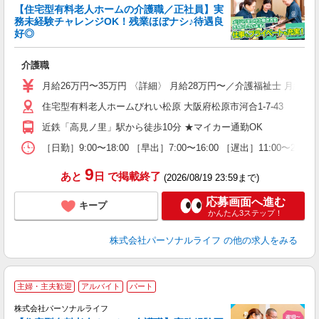
【住宅型有料老人ホームの介護職／正社員】実
務未経験チャレンジOK！残業ほぼナシ♪待遇良
好◎
グ
介護職
入
未
月給26万円〜35万円 〈詳細〉 月給28万円〜／介護福祉士 月給
婦
住宅型有料老人ホームびれい松原 大阪府松原市河合1-7-43
～
ナ
近鉄「高見ノ里」駅から徒歩10分 ★マイカー通勤OK
煙
休
［日勤］9:00〜18:00 ［早出］7:00〜16:00 ［遅出］11:00〜
退
9
あと
日
で掲載終了
(2026/08/19 23:59まで)
応募画面へ進む
キープ
かんたん3ステップ！
株式会社パーソナルライフ
の他の求人をみる
主婦・主夫歓迎
アルバイト
パート
株式会社パーソナルライフ