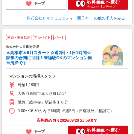
応募画面へ進む
キープ
かんたん3ステップ！
株式会社ＵＲコミュニティ（西日本）
の他の求人をみる
主婦・主夫歓迎
アルバイト
パート
株式会社大喜建物管理
ス
≪高槻市≫9月スタート☆週2回・1日1時間☆
家事の合間に可能！未経験OKのマンション簡
単清掃です！
.
マンションの清掃スタッフ
入
リ
時給1,180円
～
大阪府高槻市赤大路町12-17
1
フ
阪急「総持寺」駅徒歩１０分
9:00〜16:30の内で1時間 ※週2日（日曜以外／相談可）
応募締め切り2026/09/29 23:59まで
応募画面へ進む
キープ