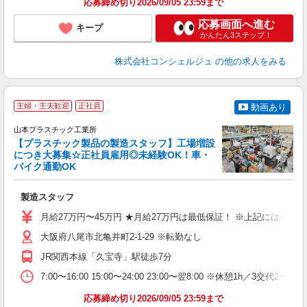
応募締め切り2026/09/05 23:59まで
応募画面へ進む
キープ
かんたん3ステップ！
株式会社コンシェルジュ
の他の求人をみる
主婦・主夫歓迎
正社員
動画あり
山本プラスチック工業所
【プラスチック製品の製造スタッフ】工場増設
につき大募集☆正社員雇用◎未経験OK！車・
バイク通勤OK
た
製造スタッフ
入
月給27万円〜45万円 ★月給27万円は最低保証！ ※上記には各
迎
ル
大阪府八尾市北亀井町2-1-29 ※転勤なし
り
JR関西本線「久宝寺」駅徒歩7分
勤
7:00〜16:00 15:00〜24:00 23:00〜翌8:00 ※休憩1h／3交代2
与
応募締め切り2026/09/05 23:59まで