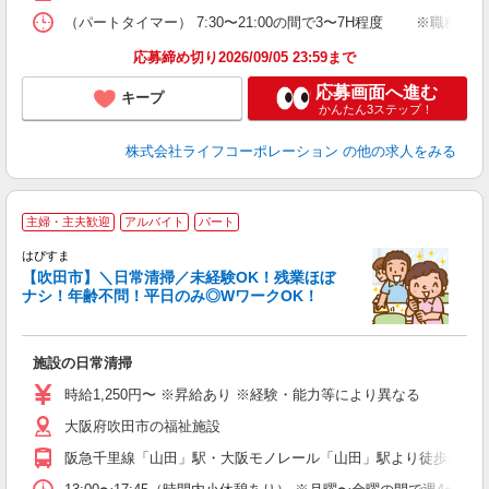
（パートタイマー） 7:30〜21:00の間で3〜7H程度 ※職種
応募締め切り2026/09/05 23:59まで
応募画面へ進む
キープ
かんたん3ステップ！
株式会社ライフコーポレーション
の他の求人をみる
主婦・主夫歓迎
アルバイト
パート
はぴすま
【吹田市】＼日常清掃／未経験OK！残業ほぼ
ナシ！年齢不問！平日のみ◎WワークOK！
環
施設の日常清掃
入
ブ
時給1,250円〜 ※昇給あり ※経験・能力等により異なる
ニ
大阪府吹田市の福祉施設
方
通
阪急千里線「山田」駅・大阪モノレール「山田」駅より徒歩15分