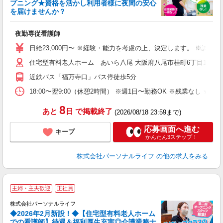
プニング★資格を活かし利用者様に夜間の安心
護
を届けませんか？
週
夜勤専従看護師
入
未
日給23,000円〜 ※経験・能力を考慮の上、決定します。 ※試用
婦
住宅型有料老人ホーム あいら八尾 大阪府八尾市桂町6丁目15
エ
給
近鉄バス「福万寺口」バス停徒歩5分
自
ス
18:00〜翌9:00（休憩2時間） ※週1日〜勤務OK ※残業なし ★
勤
8
あと
日
で掲載終了
(2026/08/18 23:59まで)
応募画面へ進む
キープ
かんたん3ステップ！
株式会社パーソナルライフ
の他の求人をみる
主婦・主夫歓迎
正社員
株式会社パーソナルライフ
◆2026年2月新設！◆【住宅型有料老人ホーム
での看護師】待遇＆福利厚生充実◎介護業務ナ