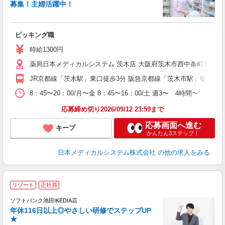
募集！主婦活躍中！
に
1
ピッキング職
通
時給1300円
薬局日本メディカルシステム 茨木店 大阪府茨木市西中条町3-41
JR京都線「茨木駅」東口徒歩3分 阪急京都線「茨木市駅」徒歩16
8：45〜20：00/月〜金 8：45〜16：00/土 週3〜 4時間〜
応募締め切り2026/09/12 23:59まで
応募画面へ進む
キープ
かんたん3ステップ！
日本メディカルシステム株式会社
の他の求人をみる
リゾート
正社員
ソフトバンク池田IKEDIA店
年休116日以上◎やさしい研修でステップUP
★