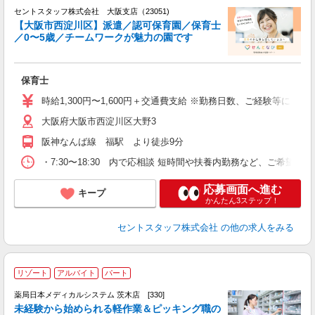
セントスタッフ株式会社 大阪支店（23051)
【大阪市西淀川区】派遣／認可保育園／保育士
／0〜5歳／チームワークが魅力の園です
こ
ミ
タ
保育士
イ
時給1,300円〜1,600円＋交通費支給 ※勤務日数、ご経験等によ
大阪府大阪市西淀川区大野3
阪神なんば線 福駅 より徒歩9分
・7:30〜18:30 内で応相談 短時間や扶養内勤務など、ご希望を
応募画面へ進む
キープ
かんたん3ステップ！
セントスタッフ株式会社
の他の求人をみる
リゾート
アルバイト
パート
お
薬局日本メディカルシステム 茨木店 [330]
未経験から始められる軽作業＆ピッキング職の