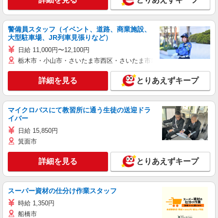
警備員スタッフ（イベント、道路、商業施設、
大型駐車場、JR列車見張りなど）
日給 11,000円〜12,100円
栃木市・小山市・さいたま市西区・さいたま市岩槻区・久喜市・蓮田
詳細を見る
とりあえずキープ
マイクロバスにて教習所に通う生徒の送迎ドラ
イバー
日給 15,850円
箕面市
詳細を見る
とりあえずキープ
スーパー資材の仕分け作業スタッフ
時給 1,350円
船橋市