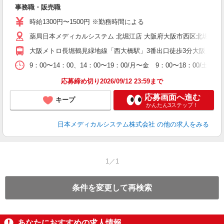
貸
事務職・販売職
時給1300円〜1500円 ※勤務時間による
薬局日本メディカルシステム 北堀江店 大阪府大阪市西区北堀江2-1-
大阪メトロ長堀鶴見緑地線「西大橋駅」3番出口徒歩3分大阪メトロ
9：00〜14：00、14：00〜19：00/月〜金 9：00〜18：00
応募締め切り2026/09/12 23:59まで
応募画面へ進む
キープ
かんたん3ステップ！
日本メディカルシステム株式会社
の他の求人をみる
1／1
条件を変更して再検索
あなたにおすすめの求人情報