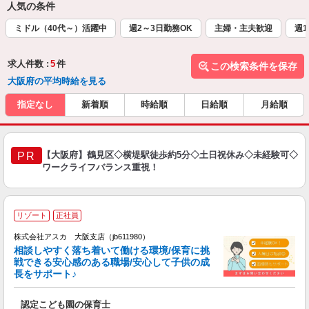
人気の条件
ミドル（40代～）活躍中
週2～3日勤務OK
主婦・主夫歓迎
週1
求人件数 :
5
件
この検索条件を保存
大阪府の平均時給を見る
指定なし
新着順
時給順
日給順
月給順
【大阪府】鶴見区◇横堤駅徒歩約5分◇土日祝休み◇未経験可◇
PR
ワークライフバランス重視！
リゾート
正社員
株式会社アスカ 大阪支店（jb611980）
相談しやすく落ち着いて働ける環境/保育に挑
戦できる安心感のある職場/安心して子供の成
長をサポート♪
面
認定こども園の保育士
入