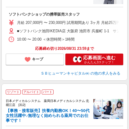
ま
上
ソフトバンクショップの携帯販売スタッフ
り
月給 207,000円 〜 230,000円 試用期間あり 3ヶ月 月給25万円以
■ソフトバンク池田IKEDIA店 大阪府 池田市 呉服町 1‐1 サンシ
10:00 〜 20:00 ＜休憩時間＞1時間
応募締め切り2026/08/31 23:59まで
応募画面へ進む
キープ
かんたん3ステップ！
ＳＢヒューマンキャピタル㈱
の他の求人をみる
リゾート
アルバイト
パート
日本メディカルシステム 薬局日本メディカルシステム 北
堀江店 [312]
【事務・接客販売】扶養内勤務OK！40〜50代
相
女性活躍中♪無理なく始められる薬局でのお仕
事です！
女
カ