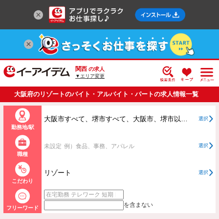
関西
の求人
▼エリア変更
大阪府のリゾートのバイト・アルバイト・パートの求人情報一覧
大阪市すべて、堺市すべて、大阪市、堺市以外すべて
選択
勤務地/駅
未設定
例）食品、事務、アパレル
選択
職種
リゾート
選択
こだわり
を含まない
フリーワード