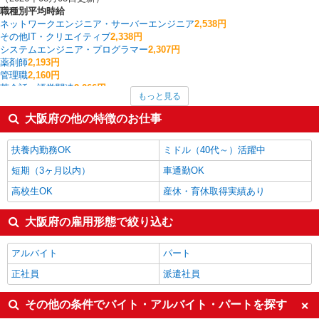
職種別平均時給
ネットワークエンジニア・サーバーエンジニア
2,538円
その他IT・クリエイティブ
2,338円
システムエンジニア・プログラマー
2,307円
薬剤師
2,193円
管理職
2,160円
英会話・語学関連
2,066円
もっと見る
ラウンダー
1,925円
建築・土木・設備
1,912円
大阪府の他の特徴のお仕事
運行管理者
1,900円
WEBディレクター・WEBプロデューサー
1,900円
扶養内勤務OK
ミドル（40代～）活躍中
大阪府の他の職種の平均時給を見る
短期（3ヶ月以内）
車通勤OK
高校生OK
産休・育休取得実績あり
大阪府の雇用形態で絞り込む
アルバイト
パート
正社員
派遣社員
その他の条件でバイト・アルバイト・パートを探す