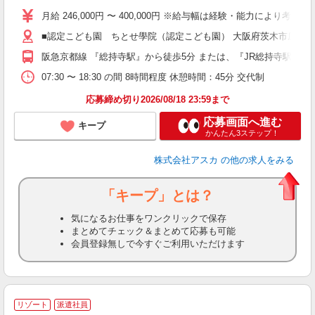
不
月給 246,000円 〜 400,000円 ※給与幅は経験・能力により
あ
■認定こども園 ちとせ學院（認定こども園） 大阪府茨木市庄2735 
め
得
阪急京都線 『総持寺駅』から徒歩5分 または、『JR総持寺駅』から
07:30 〜 18:30 の間 8時間程度 休憩時間：45分 交代制
応募締め切り2026/08/18 23:59まで
応募画面へ進む
キープ
かんたん3ステップ！
株式会社アスカ
の他の求人をみる
「キープ」とは？
気になるお仕事をワンクリックで保存
まとめてチェック＆まとめて応募も可能
会員登録無しで今すぐご利用いただけます
リゾート
派遣社員