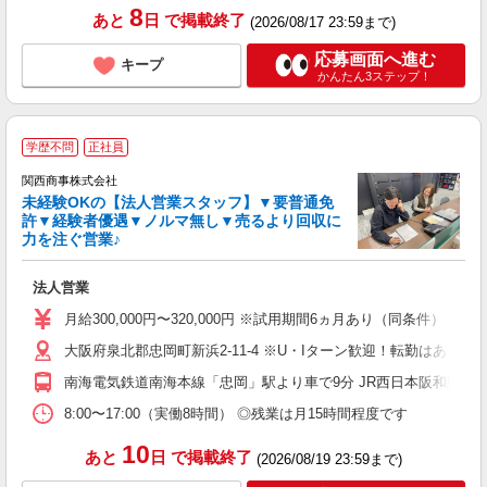
8
あと
日
で掲載終了
(2026/08/17 23:59まで)
応募画面へ進む
キープ
かんたん3ステップ！
学歴不問
正社員
関西商事株式会社
な
未経験OKの【法人営業スタッフ】▼要普通免
許▼経験者優遇▼ノルマ無し▼売るより回収に
力を注ぐ営業♪
体
法人営業
未
ン
月給300,000円〜320,000円 ※試用期間6ヵ月あり（同条
め
大阪府泉北郡忠岡町新浜2-11-4 ※U・Iターン歓迎！転勤はあ
ブ
南海電気鉄道南海本線「忠岡」駅より車で9分 JR西日本阪和線「
8:00〜17:00（実働8時間） ◎残業は月15時間程度です
10
あと
日
で掲載終了
(2026/08/19 23:59まで)