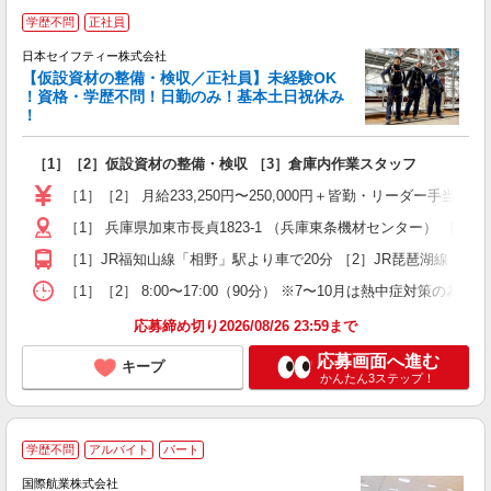
学歴不問
正社員
日本セイフティー株式会社
【仮設資材の整備・検収／正社員】未経験OK
募
！資格・学歴不問！日勤のみ！基本土日祝休み
！
「
［1］［2］仮設資材の整備・検収 ［3］倉庫内作業スタッフ
入
問
［1］［2］ 月給233,250円〜250,000円＋皆勤・リーダー手当
土
［1］ 兵庫県加東市長貞1823-1 （兵庫東条機材センター） ［2］
あ
［1］JR福知山線「相野」駅より車で20分 ［2］JR琵琶湖線「近
［1］［2］ 8:00〜17:00（90分） ※7〜10月は熱中症対策の為、休憩時
応募締め切り2026/08/26 23:59まで
応募画面へ進む
キープ
かんたん3ステップ！
学歴不問
アルバイト
パート
国際航業株式会社