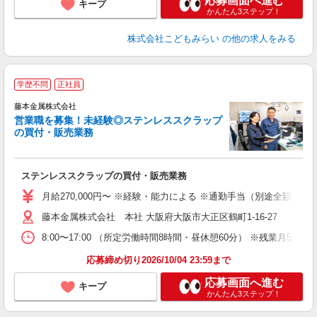
応募画面へ進む
キープ
かんたん3ステップ！
株式会社こどもみらい
の他の求人をみる
学歴不問
正社員
藤本金属株式会社
営業職を募集！未経験◎ステンレススクラップ
の買付・販売業務
お
ステンレススクラップの買付・販売業務
入
ボ
月給270,000円〜 ※経験・能力による ※通勤手当（別途全額支
K
藤本金属株式会社 本社 大阪府大阪市大正区鶴町1-16-27
制
8:00〜17:00 （所定労働時間8時間・昼休憩60分） ※残業月5時間
応募締め切り2026/10/04 23:59まで
応募画面へ進む
キープ
かんたん3ステップ！