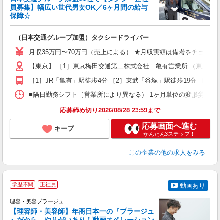
＆
員募集】幅広い世代男女OK／6ヶ月間の給与
収
保障☆
セ
（日本交通グループ加盟）タクシードライバー
入
迎
月収35万円〜70万円（売上による） ★月収実績は備考をチェック！！
学
【東京】 ［1］東京梅田交通第二株式会社 亀有営業所 （東京都足立区
活
修
［1］JR「亀有」駅徒歩4分 ［2］東武「谷塚」駅徒歩19分 ［3］
■隔日勤務シフト（営業所により異なる） 1ヶ月単位の変形労働時間制
応募締め切り2026/08/28 23:59まで
応募画面へ進む
キープ
かんたん3ステップ！
この企業
の他の求人をみる
学歴不問
正社員
動画あり
理容・美容プラージュ
【理容師・美容師】年商日本一の『プラージュ
』だから、やりがいあり！動画オペレーション