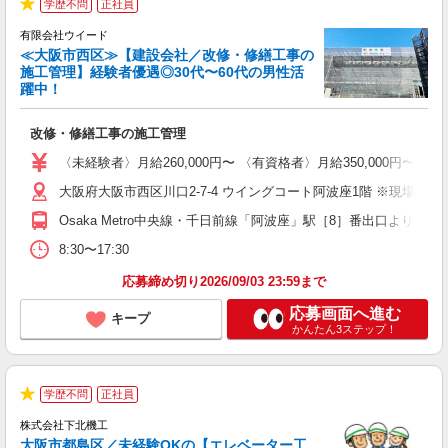
学歴不問
正社員
★
有限会社ウイード
≪大阪市西区≫【建設会社／改修・修繕工事の
施工管理】経験者優遇◎30代〜60代の男性活
躍中！
1
改修・修繕工事の施工管理
入
問
〈未経験者〉月給260,000円〜 〈有資格者〉月給350,000円
～
大阪府大阪市西区川口2-7-4 ウイングコート阿波座1階 ※現場は
ン
Osaka Metro中央線・千日前線「阿波座」駅［8］番出口より徒歩
8:30〜17:30
応募締め切り2026/09/03 23:59まで
応募画面へ進む
キープ
かんたん3ステップ！
O
学歴不問
正社員
★
株式会社下北機工
大阪市都島区／未経験OKの【エレベーター工