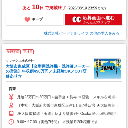
な
10
あと
日
で掲載終了
(2026/08/19 23:59まで)
応募画面へ進む
キープ
かんたん3ステップ！
株式会社パーソナルライフ
の他の求人をみる
＼
学歴不問
正社員
企
ソマックス株式会社
大阪市東成区【金型用洗浄機・洗浄液メーカー
の営業】年収例450万円／未経験OK／OJT研
修あり☆
業
す
営業
未
り
月給23万円〜30万円＋諸手当＋賞与 ※経験・スキルを考慮の上、
［本社］大阪府大阪市東成区玉津1丁目7番17号 ★大阪募集 ★転勤
り
JR大阪環状線「玉造」駅より徒歩7分 Osaka Metro長堀鶴見緑地
9:00〜17:00（実働7時間） ※残業月20h程度です