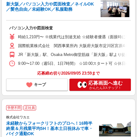
新大阪／パソコン入力や図面検査／ネイルOK
／髪色自由／未経験OK／私服勤務
く
入
学
パソコン入力や図面検査
活
朝
時給1,210円〜 ※残業代は別途支給 ☆経験者優遇（面接時に要相談） 
給
国際航業株式会社 関西事業所内 大阪府大阪市淀川区宮原4-5-41 
JR「新大阪」駅、Osaka Metro御堂筋線「新大阪」駅より徒歩10
9:00〜17:00（週5日、1日7時間） ☆10:00スタート可 ☆
応募締め切り2026/09/05 23:59まで
応募画面へ進む
キープ
かんたん3ステップ！
学歴不問
正社員
株式会社ワカエ
未経験からフォークリフトのプロへ！16時半
終業＆月残業平均5H！基本土日祝休みで車・
バイク通勤OK