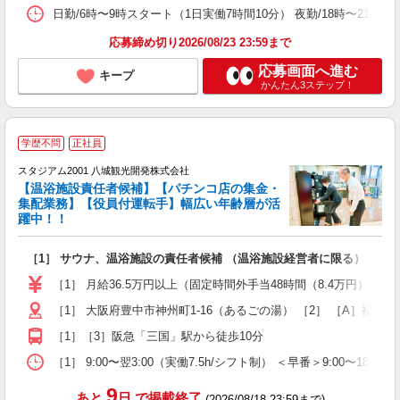
日勤/6時〜9時スタート（1日実働7時間10分） 夜勤/18時〜2
応募締め切り2026/08/23 23:59まで
応募画面へ進む
キープ
かんたん3ステップ！
学歴不問
正社員
スタジアム2001 八城観光開発株式会社
【温浴施設責任者候補】【パチンコ店の集金・
集配業務】【役員付運転手】幅広い年齢層が活
躍中！！
を
［1］ サウナ、温浴施設の責任者候補 （温浴施設経営者に限る） ［2
入
賞
［1］ 月給36.5万円以上（固定時間外手当48時間（8.4万円）含む
ほ
［1］ 大阪府豊中市神州町1-16（あるごの湯） ［2］ ［A］福岡遠
［1］［3］阪急「三国」駅から徒歩10分
［1］ 9:00〜翌3:00（実働7.5h/シフト制） ＜早番＞9:00〜1
9
あと
日
で掲載終了
(2026/08/18 23:59まで)