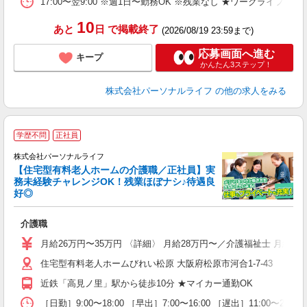
17:00〜翌9:00 ※週1日〜勤務OK ※残業なし ★ワークライフバ
K 
10
あと
日
で掲載終了
(2026/08/19 23:59まで)
応募画面へ進む
キープ
かんたん3ステップ！
株式会社パーソナルライフ
の他の求人をみる
＼
学歴不問
正社員
株式会社パーソナルライフ
【住宅型有料老人ホームの介護職／正社員】実
務未経験チャレンジOK！残業ほぼナシ♪待遇良
好◎
グ
介護職
入
未
月給26万円〜35万円 〈詳細〉 月給28万円〜／介護福祉士 月給
婦
住宅型有料老人ホームびれい松原 大阪府松原市河合1-7-43
～
ナ
近鉄「高見ノ里」駅から徒歩10分 ★マイカー通勤OK
煙
休
［日勤］9:00〜18:00 ［早出］7:00〜16:00 ［遅出］11:00〜