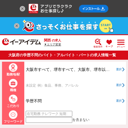
関西
の求人
▼エリア変更
大阪府の学歴不問のバイト・アルバイト・パートの求人情報一覧
大阪市すべて、堺市すべて、大阪市、堺市以外すべて
選択
勤務地/駅
未設定
例）食品、事務、アパレル
選択
職種
学歴不問
選択
こだわり
を含まない
フリーワード