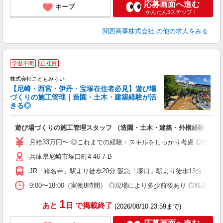
応募画面へ進む
キープ
かんたん3ステップ！
関西商事株式会社
の他の求人をみる
学歴不問
正社員
株式会社こどもみらい
【尼崎・西宮・伊丹・宝塚在住者必見】遊び場
づくりの施工管理｜造園・土木・建築経験が活
きる◎
で
入
遊び場づくりの施工管理スタッフ （造園・土木・建築・外構経験者歓
中
2
月給33万円〜 ◎これまでの経験・スキルをしっかり考慮 ◎造園
O
兵庫県尼崎市塚口町4-46-7-B
族
JR「猪名寺」駅より徒歩20分 阪急「塚口」駅より徒歩13分 西
9:00〜18:00（実働8時間） ◎現場により多少前後あり ◎残
1
あと
日
で掲載終了
(2026/08/10 23:59まで)