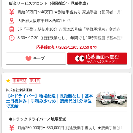
鈑金サービスフロント（保険協定・見積作成）
入
資
月給26万円〜40万円 ★別途手当あり 家族手当（配偶者：月10,00
活
大阪府大阪市平野区西脇1-6-24
ス
勤
JR「平野」駅徒歩10分 ☆国道25号線「平野馬場東」交差点 
ブ
8:30〜17:30（ほぼ残業なし、 年間でも10時間程度で基本定時退勤
応募締め切り2026/11/05 23:59まで
応募画面へ進む
キープ
かんたん3ステップ！
学歴不問
正社員
★
株式会社東陽運輸
【4tドライバー】地場配送｜長距離なし｜基本
い
土日祝休み｜手積み少なめ｜残業代は1分単位
で支給
す
西
4tトラックドライバー／地場配送
入
経
月給250,000円〜350,000円 別途残業手当あり ★残業手当は
ン