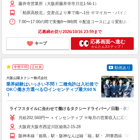
藤井寺営業所（大阪府藤井寺市川北1-56-1）
（
O
「柏原高校北」交差点より車で南へ1分 ※マイカー・バイク・自転
研
7:00〜17:00の間で実働8〜9時間 ※配送コースにより変動あり
応募締め切り2026/10/16 23:59まで
応募画面へ進む
キープ
かんたん3ステップ！
学歴不問
正社員
動画あり
★
大阪山陽タクシー株式会社
免
業界経験はいっさい不問！二種免許は入社後で
OK◇働き方選べる◎インセンティブ最大60％
！
社
ライフスタイルに合わせて働けるタクシードライバー／日勤・夜勤・隔
入
K
月給202,560円〜 ＋インセンティブ ※毎月の営業収入に応じ、
～
イ
大阪府大阪市西淀川区姫島2-15-28
阪神本線「姫島」駅・阪神なんば線「福」駅・ JR東西線「御幣島
研