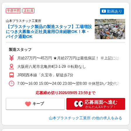
学歴不問
正社員
動画あり
山本プラスチック工業所
【プラスチック製品の製造スタッフ】工場増設
につき大募集☆正社員雇用◎未経験OK！車・
バイク通勤OK
た
製造スタッフ
入
月給27万円〜45万円 ★月給27万円は最低保証！ ※上記には各
迎
ル
大阪府八尾市北亀井町2-1-29 ※転勤なし
り
JR関西本線「久宝寺」駅徒歩7分
勤
7:00〜16:00 15:00〜24:00 23:00〜翌8:00 ※休憩1h／3交代2
与
応募締め切り2026/09/05 23:59まで
応募画面へ進む
キープ
かんたん3ステップ！
山本プラスチック工業所
の他の求人をみる