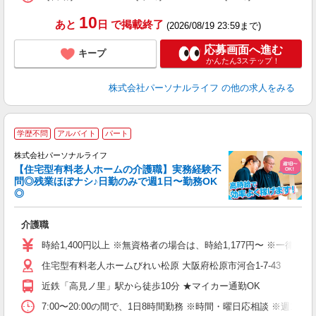
退
10
あと
日
で掲載終了
(2026/08/19 23:59まで)
応募画面へ進む
キープ
かんたん3ステップ！
株式会社パーソナルライフ
の他の求人をみる
学歴不問
アルバイト
パート
株式会社パーソナルライフ
【住宅型有料老人ホームの介護職】実務経験不
問◎残業ほぼナシ♪日勤のみで週1日〜勤務OK
◎
リ
介護職
入
未
時給1,400円以上 ※無資格者の場合は、時給1,177円〜 ※一律
婦
住宅型有料老人ホームびれい松原 大阪府松原市河合1-7-43
～
あ
近鉄「高見ノ里」駅から徒歩10分 ★マイカー通勤OK
の
分
7:00〜20:00の間で、1日8時間勤務 ※時間・曜日応相談 ※週1