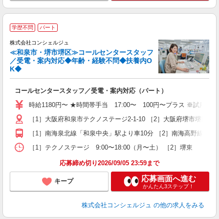
学歴不問
パート
株式会社コンシェルジュ
≪和泉市・堺市堺区≫コールセンタースタッフ
／受電・案内対応◆年齢・経験不問◆扶養内O
K◆
慢
コールセンタースタッフ／受電・案内対応（パート）
入
夫
時給1180円〜 ★時間帯手当 17:00〜 100円〜プラス ※試用期間
中
［1］大阪府和泉市テクノステージ2-1-10 ［2］大阪府堺市堺区
（
O
［1］南海泉北線「和泉中央」駅より車10分 ［2］南海高野線「堺
保
［1］テクノステージ 9:00〜18:00（月〜土） ［2］堺東 
応募締め切り2026/09/05 23:59まで
応募画面へ進む
キープ
かんたん3ステップ！
株式会社コンシェルジュ
の他の求人をみる