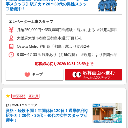
事スタッフ】駅チカ▼20〜30代の男性スタッ
ん
フ活躍中！
間
エレベーター工事スタッフ
学
結
月給250,000円〜350,000円※経験・能力による ※試用期間
大阪府大阪市都島区都島本通2丁目15-1
ど
Osaka Metro 谷町線「都島」駅より徒歩2分
8:00〜17:00 ※残業あり（月5h程度） ※現場により夜間作
応募締め切り2026/10/31 23:59まで
応募画面へ進む
キープ
かんたん3ステップ！
学歴不問
正社員
★
おくのARTクリニック
資格・経験不問！年間休日120日！通勤便利な
駅チカ！20代・30代・40代の女性スタッフ活
躍中！