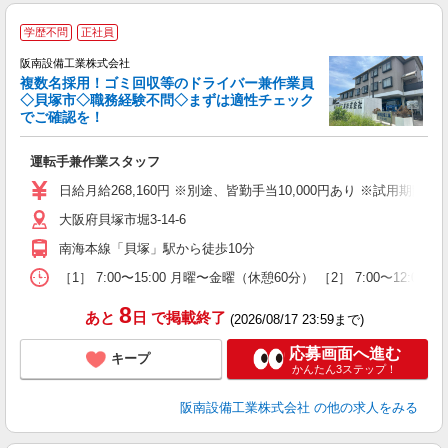
★
学歴不問
正社員
定
の
阪南設備工業株式会社
P
複数名採用！ゴミ回収等のドライバー兼作業員
◇貝塚市◇職務経験不問◇まずは適性チェック
に
でご確認を！
人
未
運転手兼作業スタッフ
給
日給月給268,160円 ※別途、皆勤手当10,000円あり ※試用
族
大阪府貝塚市堀3-14-6
南海本線「貝塚」駅から徒歩10分
［1］ 7:00〜15:00 月曜〜金曜（休憩60分） ［2］ 7:00
8
あと
日
で掲載終了
(2026/08/17 23:59まで)
応募画面へ進む
キープ
かんたん3ステップ！
阪南設備工業株式会社
の他の求人をみる