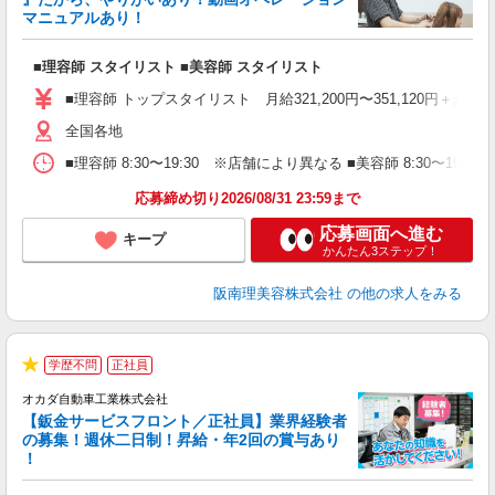
マニュアルあり！
ン
■理容師 スタイリスト ■美容師 スタイリスト
入
資
■理容師 トップスタイリスト 月給321,200円〜351,120円＋歩合
ブ
自
全国各地
ク
■理容師 8:30〜19:30 ※店舗により異なる ■美容師 8:30〜19
ン
応募締め切り2026/08/31 23:59まで
登
応募画面へ進む
キープ
かんたん3ステップ！
阪南理美容株式会社
の他の求人をみる
学歴不問
正社員
★
オカダ自動車工業株式会社
【鈑金サービスフロント／正社員】業界経験者
の募集！週休二日制！昇給・年2回の賞与あり
！
ャ