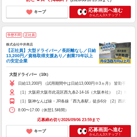
応募画面へ進む
キープ
かんたん3ステップ！
学歴不問
正社員
株式会社中井商店
【正社員】大型ドライバー／長距離なし／日給
13,200円／資格取得支援あり／創業70年以上
の安定企業
場
大型ドライバー（10t）
入
K
日給13,200円 （試用期間中は日給13,000円※3ヵ月） 皆勤手当5,
～
［1］大阪府大阪市此花区西九条2-14-16（大阪本社） ［2］埼玉県
車
［1］阪神なんば線・JR各線「西九条駅」徒歩6分 ［2］西武新宿線
得
8:00〜17:00（休憩1.5時間）
応募締め切り2026/09/06 23:59まで
応募画面へ進む
キープ
かんたん3ステップ！