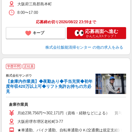
大阪府三島郡島本町
バ
満
8:00〜17:00
応募締め切り2026/08/22 23:59まで
応募画面へ進む
キープ
かんたん3ステップ！
株式会社飯能清掃センター
の他の求人をみる
学歴不問
正社員
ト
株式会社サンボウ
0
【倉庫内作業員】◆夜勤あり◆手当充実◆初年
ま
度年収420万以上可◆リフト免許お持ちの方必
見
心
入
倉庫作業員
迎
月給238,756円〜302,171円（資格・経験などによる） 賞与年2回
ル
大阪府堺市堺区老松町3-77
日
勤
★車通勤、バイク通勤、自転車通勤ＯＫ(交通費は規定支給)！ ★