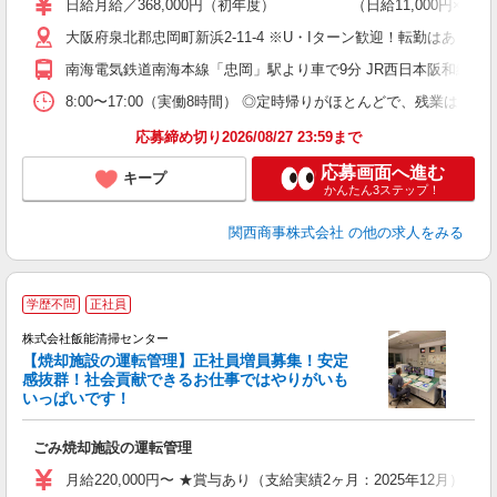
日給月給／368,000円（初年度） （日給11,000円×25
K
大阪府泉北郡忠岡町新浜2-11-4 ※U・Iターン歓迎！転勤はあり
満
南海電気鉄道南海本線「忠岡」駅より車で9分 JR西日本阪和線「
あ
8:00〜17:00（実働8時間） ◎定時帰りがほとんどで、残業は基
応募締め切り2026/08/27 23:59まで
応募画面へ進む
キープ
かんたん3ステップ！
関西商事株式会社
の他の求人をみる
学歴不問
正社員
株式会社飯能清掃センター
【焼却施設の運転管理】正社員増員募集！安定
感抜群！社会貢献できるお仕事ではやりがいも
いっぱいです！
初
ごみ焼却施設の運転管理
入
経
月給220,000円〜 ★賞与あり（支給実績2ヶ月：2025年12月）
～