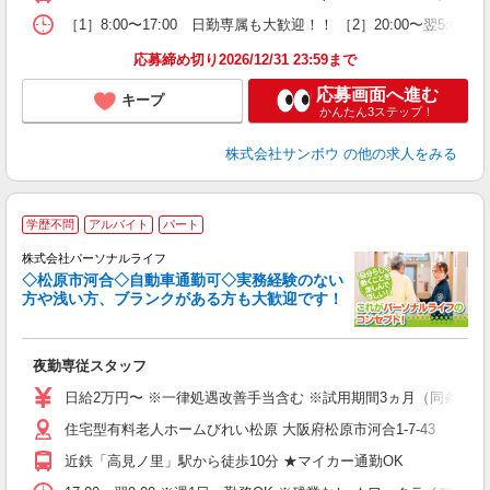
し
あ
［1］8:00〜17:00 日勤専属も大歓迎！！ ［2］20:00〜翌
応募締め切り2026/12/31 23:59まで
応募画面へ進む
キープ
かんたん3ステップ！
株式会社サンボウ
の他の求人をみる
学歴不問
アルバイト
パート
株式会社パーソナルライフ
タ
◇松原市河合◇自動車通勤可◇実務経験のない
方や浅い方、ブランクがある方も大歓迎です！
時
夜勤専従スタッフ
入
未
日給2万円〜 ※一律処遇改善手当含む ※試用期間3ヵ月（同条件）
婦
住宅型有料老人ホームびれい松原 大阪府松原市河合1-7-43
～
あ
近鉄「高見ノ里」駅から徒歩10分 ★マイカー通勤OK
の
通