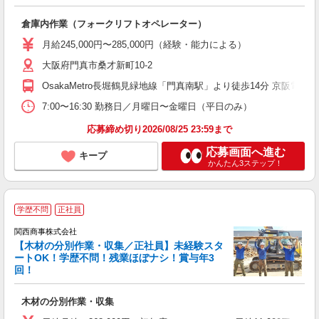
転
倉庫内作業（フォークリフトオペレーター）
入
タ
月給245,000円〜285,000円（経験・能力による）
0
大阪府門真市桑才新町10-2
O
満
OsakaMetro長堀鶴見緑地線「門真南駅」より徒歩14分 京阪電車
り
7:00〜16:30 勤務日／月曜日〜金曜日（平日のみ）
応募締め切り2026/08/25 23:59まで
応募画面へ進む
キープ
かんたん3ステップ！
学歴不問
正社員
関西商事株式会社
【木材の分別作業・収集／正社員】未経験スタ
ートOK！学歴不問！残業ほぼナシ！賞与年3
回！
プ
木材の分別作業・収集
未
ン