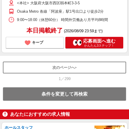
当
<本社> 大阪府大阪市西区靱本町3-3-5
Osaka Metro 各線「阿波座」駅1号出口より徒歩2分
9:00〜18:00（休憩60分） 時間外労働あり月平均8時間
本日掲載終了
(2026/08/09 23:59まで)
応募画面へ進む
キープ
かんたん3ステップ！
次のページへ
1／299
条件を変更して再検索
あなたにおすすめの求人情報
ホールスタッフ