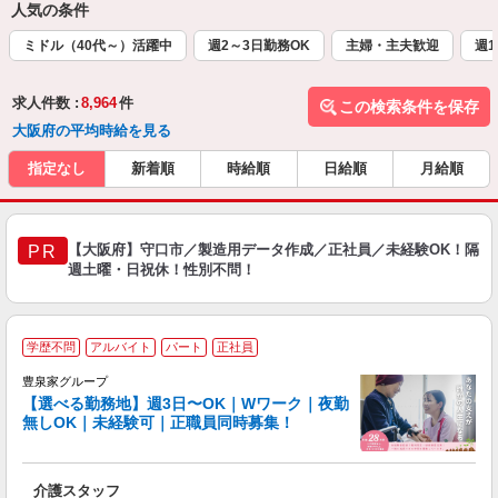
人気の条件
ミドル（40代～）活躍中
週2～3日勤務OK
主婦・主夫歓迎
週1
求人件数 :
8,964
件
この検索条件を保存
大阪府の平均時給を見る
指定なし
新着順
時給順
日給順
月給順
【大阪府】守口市／製造用データ作成／正社員／未経験OK！隔
PR
週土曜・日祝休！性別不問！
学歴不問
アルバイト
パート
正社員
豊泉家グループ
【選べる勤務地】週3日〜OK｜Wワーク｜夜勤
無しOK｜未経験可｜正職員同時募集！
け
り
介護スタッフ
入