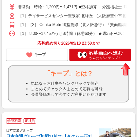
り
非常勤 時給：1,200円〜1,471円 ■資格加算 介護福祉士 1
二
［1］デイサービスセンター豊泉家 北緑丘 （大阪府豊中市北緑丘2-
ラ
ア
［1］［2］ Osaka Metro御堂筋線（北大阪急行）「箕面船場
週
勤
［1］ 8:00〜17:45のうち8時間（休憩60分） ★週3日〜OK！ ［2］
煙
応募締め切り2026/09/19 23:59まで
応募画面へ進む
キープ
かんたん3ステップ！
「キープ」とは？
気になるお仕事をワンクリックで保存
まとめてチェック＆まとめて応募も可能
会員登録無しで今すぐご利用いただけます
学歴不問
正社員
日本交通グループ
日本交通グループ加盟11社で【タクシー正社