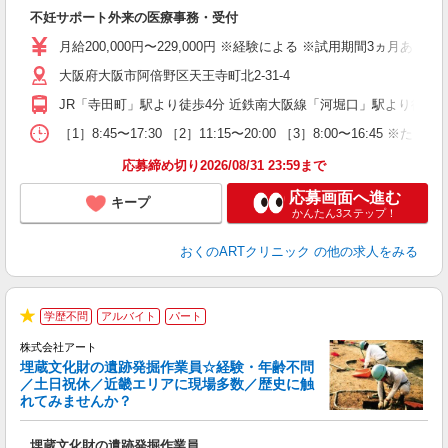
が
不妊サポート外来の医療事務・受付
入
（
月給200,000円〜229,000円 ※経験による ※試用期間3ヵ月あり
休
大阪府大阪市阿倍野区天王寺町北2-31-4
な
JR「寺田町」駅より徒歩4分 近鉄南大阪線「河堀口」駅より徒歩5分 O
［1］8:45〜17:30 ［2］11:15〜20:00 ［3］8:00〜
応募締め切り2026/08/31 23:59まで
応募画面へ進む
キープ
かんたん3ステップ！
おくのARTクリニック
の他の求人をみる
学歴不問
アルバイト
パート
★
株式会社アート
埋蔵文化財の遺跡発掘作業員☆経験・年齢不問
／土日祝休／近畿エリアに現場多数／歴史に触
れてみませんか？
ー
埋蔵文化財の遺跡発掘作業員