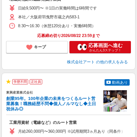
入
躍
日給9,500円〜 ※1日の実働時間は6時間です
日
本社／大阪府羽曳野市蔵之内583-1
り
8:30〜16:30（休憩120分あり・実働6時間）
応募締め切り2026/08/22 23:59まで
応募画面へ進む
キープ
かんたん3ステップ！
株式会社アート
の他の求人をみる
学歴不問
正社員
動画あり
★
東興産業株式会社
創業95年。100年企業の未来をつくるルート営
業募集！職務経歴不問◆個人ノルマなし◆土日
祝休み◎
日
工業用資材（電線など）のルート営業
新
2
月給260,000円〜360,000円 ※試用期間3ヵ月あり（同条件
煙