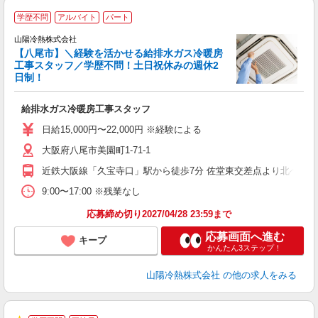
学歴不問
アルバイト
パート
山陽冷熱株式会社
【八尾市】＼経験を活かせる給排水ガス冷暖房
工事スタッフ／学歴不問！土日祝休みの週休2
日制！
え
給排水ガス冷暖房工事スタッフ
入
日給15,000円〜22,000円 ※経験による
迎
大阪府八尾市美園町1-71-1
あ
車
近鉄大阪線「久宝寺口」駅から徒歩7分 佐堂東交差点より北へスグ
会
り
9:00〜17:00 ※残業なし
応募締め切り2027/04/28 23:59まで
応募画面へ進む
キープ
かんたん3ステップ！
山陽冷熱株式会社
の他の求人をみる