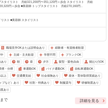
プスタイリスト 月給321,200円〜351,120円＋歩合 スタイリスト 月給
320,320円＋歩合 ■美容師 トップスタイリスト 月給270,160円...
イリスト ■美容師 スタイリスト
職場見学OKまたは説明会あり
経験者・有資格者歓迎
躍中
主婦・主夫歓迎
学歴不問
ブランクOK
給あり
朝
昼
夕方
髪型・髪色自由
髭(ひげ)OK
禁煙・分煙
車通勤OK
バイク通勤OK
自転車通勤OK
%以上
交通費支給
社会保険あり
産休・育休取得実績あり
ィブなど）あり
社割・特典あり
制服貸与
研修制度あり
制度あり
9 まで
詳細を見る