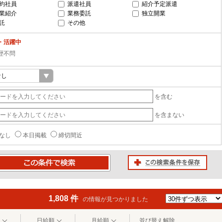
約社員
派遣社員
紹介予定派遣
業紹介
業務委託
独立開業
託
その他
・活躍中
歴不問
を含む
を含まない
なし
本日掲載
締切間近
この検索条件を保存
条件で検索
1,808 件
の情報が見つかりました
日給順
月給順
並び替え解除