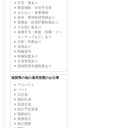
社宅・寮あり
家賃補助・住宅手当有
まかない・食事補助
産休・育休取得実績あり
退職金・財形貯蓄制度あり
入社祝い金あり
各種手当（家族・役職・イン
センティブなど）あり
社割・特典あり
送迎あり
制服貸与
研修制度あり
社員登用あり
資格取得支援制度あり
滋賀県の他の雇用形態のお仕事
アルバイト
パート
正社員
契約社員
派遣社員
紹介予定派遣
職業紹介
業務委託
独立開業