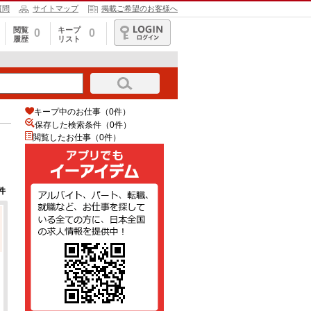
質問
サイトマップ
掲載ご希望のお客様へ
閲覧
キープ
0
0
履歴
リスト
ログイン
キープ中のお仕事（0件）
保存した検索条件（
0
件）
閲覧したお仕事（0件）
件