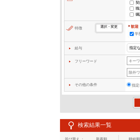
契
職
嘱
歓迎
選択・変更
特徴
学
給与
フリーワード
その他の条件
指定
この
検索結果一覧
並び替え ：
新着順
時給順