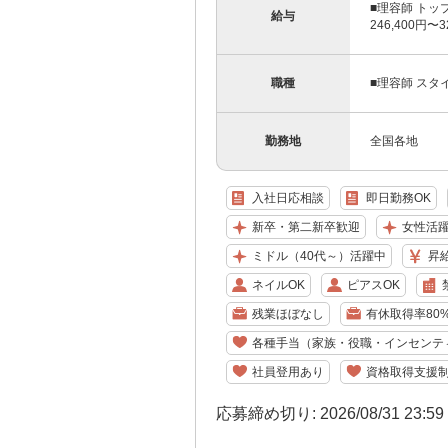
■理容師 トッ
給与
246,400円〜
職種
■理容師 スタ
勤務地
全国各地
入社日応相談
即日勤務OK
新卒・第二新卒歓迎
女性活
ミドル（40代～）活躍中
昇
ネイルOK
ピアスOK
残業ほぼなし
有休取得率80
各種手当（家族・役職・インセンテ
社員登用あり
資格取得支援
応募締め切り: 2026/08/31 23:5