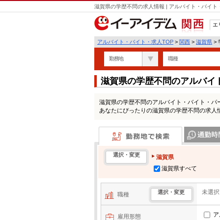
滋賀県の学歴不問の求人情報 | アルバイト・バイ
エ
関西
アルバイト・バイト・求人TOP
>
関西
>
滋賀県
>
勤務地
職種
滋賀県の学歴不問のアルバイ
滋賀県の学歴不問のアルバイト・バイト・パ
あなたにぴったりの滋賀県の学歴不問の求人
勤務地で検索
通勤時間・区
選択・変更
滋賀県
滋賀県すべて
未選択
選択・変更
職種
ア
雇用形態