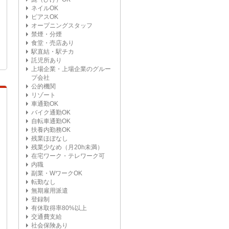
ネイルOK
ピアスOK
オープニングスタッフ
禁煙・分煙
食堂・売店あり
駅直結・駅チカ
託児所あり
上場企業・上場企業のグルー
プ会社
公的機関
リゾート
車通勤OK
バイク通勤OK
自転車通勤OK
扶養内勤務OK
残業ほぼなし
残業少なめ（月20h未満）
在宅ワーク・テレワーク可
内職
副業・WワークOK
転勤なし
無期雇用派遣
登録制
有休取得率80%以上
交通費支給
社会保険あり