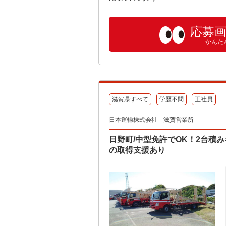
応募
かんた
滋賀県すべて
学歴不問
正社員
日本運輸株式会社 滋賀営業所
日野町/中型免許でOK！2台積
の取得支援あり