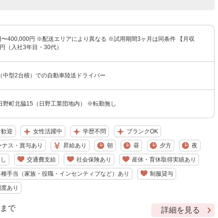
0円〜400,000円 ※配送エリアにより異なる ※試用期間3ヶ月は同条件 【月収
万円（入社3年目・30代）
（中型2台積）での自動車陸送ドライバー
日野町北脇15（日野工業団地内） ※転勤無し
者歓迎
女性活躍中
学歴不問
ブランクOK
ーナス・賞与あり
昇給あり
朝
昼
夕方
夜
なし
交通費支給
社会保険あり
産休・育休取得実績あり
各種手当（家族・役職・インセンティブなど）あり
制服貸与
制度あり
9 まで
詳細を見る