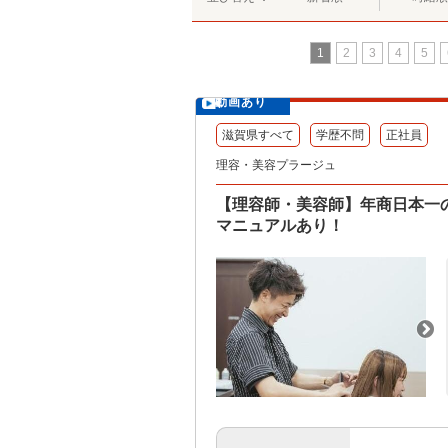
1
2
3
4
5
動画あり
滋賀県すべて
学歴不問
正社員
理容・美容プラージュ
【理容師・美容師】年商日本一
マニュアルあり！