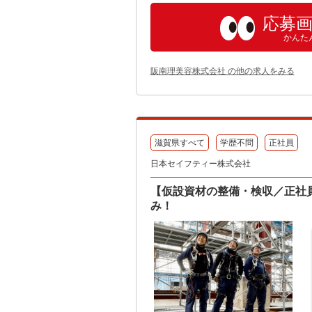
応募
かんた
阪南理美容株式会社 の他の求人をみる
滋賀県すべて
学歴不問
正社員
日本セイフティー株式会社
【仮設資材の整備・検収／正社
み！