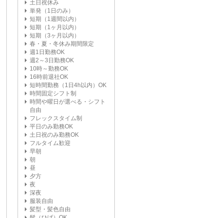
土日祝休み
単発（1日のみ）
短期（1週間以内）
短期（1ヶ月以内）
短期（3ヶ月以内）
春・夏・冬休み期間限定
週1日勤務OK
週2～3日勤務OK
10時～勤務OK
16時前退社OK
短時間勤務（1日4h以内）OK
時間固定シフト制
時間や曜日が選べる・シフト
自由
フレックスタイム制
平日のみ勤務OK
土日祝のみ勤務OK
フルタイム歓迎
早朝
朝
昼
夕方
夜
深夜
服装自由
髪型・髪色自由
髭（ひげ）OK