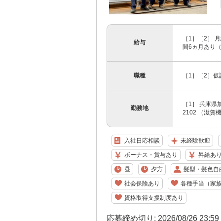
［1］［2］ 月
給与
間6ヵ月あり（同
職種
［1］［2］仮
［1］ 兵庫県
勤務地
2102 （滋賀
入社日応相談
未経験歓迎
ボーナス・賞与あり
昇給あ
昼
夕方
髪型・髪色自
社会保険あり
各種手当（家
資格取得支援制度あり
応募締め切り: 2026/08/26 23:5