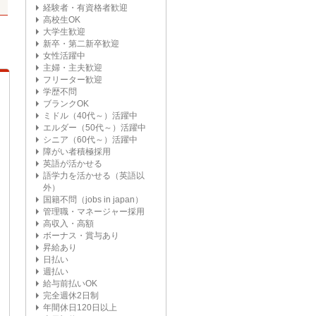
経験者・有資格者歓迎
高校生OK
大学生歓迎
新卒・第二新卒歓迎
女性活躍中
主婦・主夫歓迎
フリーター歓迎
学歴不問
ブランクOK
ミドル（40代～）活躍中
エルダー（50代～）活躍中
シニア（60代～）活躍中
障がい者積極採用
英語が活かせる
語学力を活かせる（英語以
外）
国籍不問（jobs in japan）
管理職・マネージャー採用
高収入・高額
ボーナス・賞与あり
昇給あり
日払い
週払い
給与前払いOK
完全週休2日制
年間休日120日以上