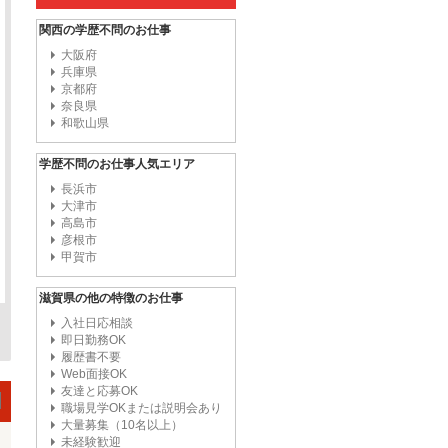
関西の学歴不問のお仕事
大阪府
兵庫県
京都府
奈良県
和歌山県
学歴不問のお仕事人気エリア
長浜市
大津市
高島市
彦根市
甲賀市
滋賀県の他の特徴のお仕事
入社日応相談
即日勤務OK
履歴書不要
Web面接OK
友達と応募OK
職場見学OKまたは説明会あり
大量募集（10名以上）
未経験歓迎