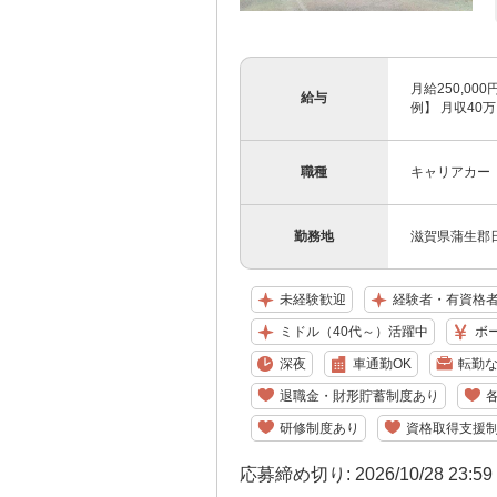
月給250,00
給与
例】 月収40
職種
キャリアカー
勤務地
滋賀県蒲生郡
未経験歓迎
経験者・有資格
ミドル（40代～）活躍中
ボ
深夜
車通勤OK
転勤
退職金・財形貯蓄制度あり
研修制度あり
資格取得支援
応募締め切り: 2026/10/28 23:5