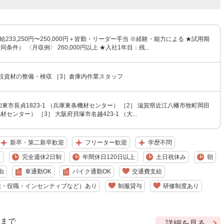
給233,250円〜250,000円＋皆勤・リーダー手当 ※経験・能力による ★試用期
条件） 〈月収例〉 260,000円以上 ★入社1年目：残...
設資材の整備・検収 ［3］倉庫内作業スタッフ
加東市長貞1823-1 （兵庫東条機材センター） ［2］ 滋賀県近江八幡市牧町岡田
機材センター） ［3］ 大阪府貝塚市名越423-1 （大...
新卒・第二新卒歓迎
フリーター歓迎
学歴不問
り
完全週休2日制
年間休日120日以上
土日祝休み
朝
由
車通勤OK
バイク通勤OK
交通費支給
族・役職・インセンティブなど）あり
制服貸与
研修制度あり
9 まで
詳細を見る