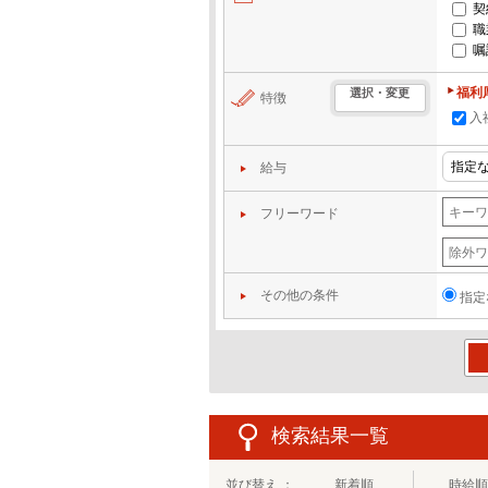
契
職
嘱
福利
選択・変更
特徴
入
給与
フリーワード
その他の条件
指定
この
検索結果一覧
並び替え ：
新着順
時給順