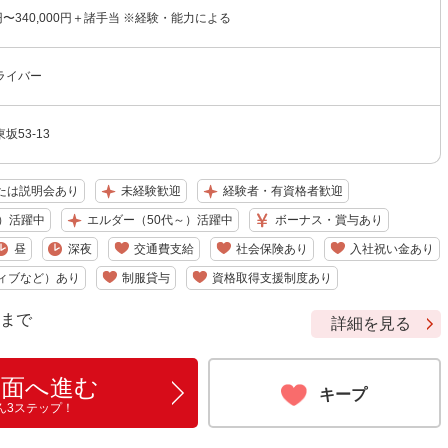
0円〜340,000円＋諸手当 ※経験・能力による
ライバー
坂53-13
たは説明会あり
未経験歓迎
経験者・有資格者歓迎
）活躍中
エルダー（50代～）活躍中
ボーナス・賞与あり
昼
深夜
交通費支給
社会保険あり
入社祝い金あり
ィブなど）あり
制服貸与
資格取得支援制度あり
9 まで
詳細を見る
画面へ進む
キープ
ん3ステップ！