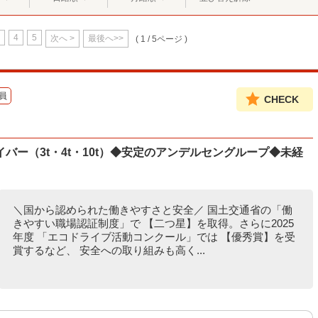
4
5
次へ >
最後へ>>
( 1 / 5ページ )
員
CHECK
バー（3t・4t・10t）◆安定のアンデルセングループ◆未経
＼国から認められた働きやすさと安全／ 国土交通省の「働
きやすい職場認証制度」で 【二つ星】を取得。さらに2025
年度 「エコドライブ活動コンクール」では 【優秀賞】を受
賞するなど、 安全への取り組みも高く...