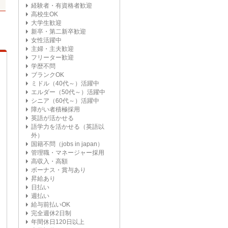
経験者・有資格者歓迎
高校生OK
大学生歓迎
新卒・第二新卒歓迎
女性活躍中
主婦・主夫歓迎
フリーター歓迎
学歴不問
ブランクOK
ミドル（40代～）活躍中
エルダー（50代～）活躍中
シニア（60代～）活躍中
障がい者積極採用
英語が活かせる
語学力を活かせる（英語以
外）
国籍不問（jobs in japan）
管理職・マネージャー採用
高収入・高額
ボーナス・賞与あり
昇給あり
日払い
週払い
給与前払いOK
完全週休2日制
年間休日120日以上