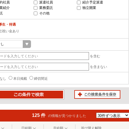
約社員
派遣社員
紹介予定派遣
業紹介
業務委託
独立開業
託
その他
厚生・待遇
社祝い金あり
を含む
を含まない
なし
本日掲載
締切間近
この検索条件を保存
条件で検索
125 件
の情報が見つかりました
日給順
月給順
並び替え解除