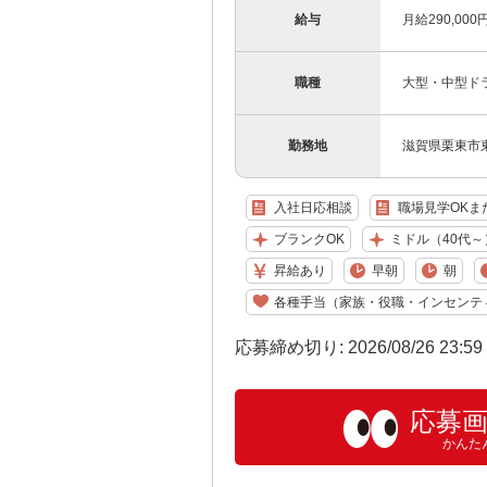
給与
月給290,00
職種
大型・中型ド
勤務地
滋賀県栗東市東
入社日応相談
職場見学OKま
ブランクOK
ミドル（40代～
昇給あり
早朝
朝
各種手当（家族・役職・インセンテ
応募締め切り: 2026/08/26 23:5
応募
かんた