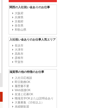
関西の入社祝い金ありのお仕事
大阪府
兵庫県
京都府
奈良県
和歌山県
入社祝い金ありのお仕事人気エリア
長浜市
大津市
高島市
彦根市
甲賀市
滋賀県の他の特徴のお仕事
入社日応相談
即日勤務OK
履歴書不要
Web面接OK
友達と応募OK
職場見学OKまたは説明会あり
大量募集（10名以上）
未経験歓迎