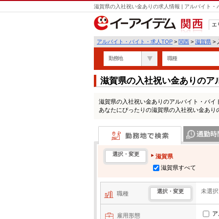
滋賀県の入社祝い金ありの求人情報 | アルバイト
エ
関西
アルバイト・バイト・求人TOP
>
関西
>
滋賀県
>
勤務地
職種
滋賀県の入社祝い金ありのア
滋賀県の入社祝い金ありのアルバイト・バイ
あなたにぴったりの滋賀県の入社祝い金あり
勤務地で検索
通勤時間・区
選択・変更
滋賀県
滋賀県すべて
未選択
選択・変更
職種
ア
雇用形態