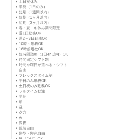
土日祝休み
単発（1日のみ）
短期（1週間以内）
短期（1ヶ月以内）
短期（3ヶ月以内）
春・夏・冬休み期間限定
週1日勤務OK
週2～3日勤務OK
10時～勤務OK
16時前退社OK
短時間勤務（1日4h以内）OK
時間固定シフト制
時間や曜日が選べる・シフト
自由
フレックスタイム制
平日のみ勤務OK
土日祝のみ勤務OK
フルタイム歓迎
早朝
朝
昼
夕方
夜
深夜
服装自由
髪型・髪色自由
髭（ひげ）OK