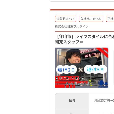
滋賀県すべて
入社祝い金あり
正社
株式会社日東フルライン
［守山市］ライフスタイルに合
補充スタッフ≫
給与
月給23万円〜