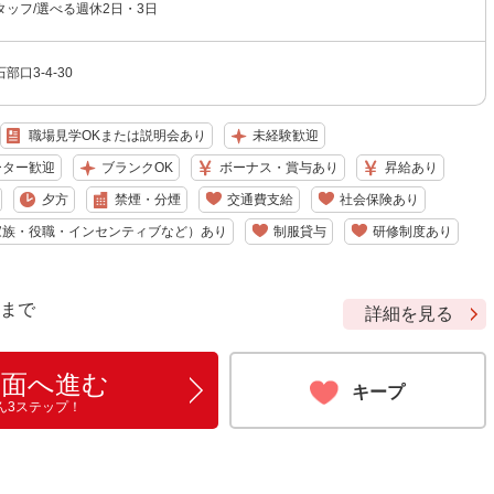
ッフ/選べる週休2日・3日
口3-4-30
職場見学OKまたは説明会あり
未経験歓迎
ーター歓迎
ブランクOK
ボーナス・賞与あり
昇給あり
夕方
禁煙・分煙
交通費支給
社会保険あり
家族・役職・インセンティブなど）あり
制服貸与
研修制度あり
9 まで
詳細を見る
画面へ進む
キープ
ん3ステップ！