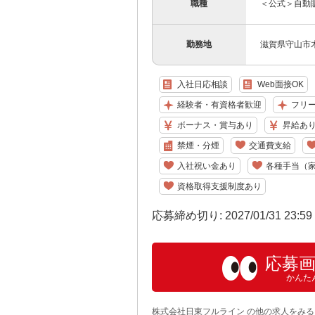
職種
＜公式＞自動
勤務地
滋賀県守山市木浜
入社日応相談
Web面接OK
経験者・有資格者歓迎
フリ
ボーナス・賞与あり
昇給あ
禁煙・分煙
交通費支給
入社祝い金あり
各種手当（
資格取得支援制度あり
応募締め切り: 2027/01/31 23:5
応募
かんた
株式会社日東フルライン の他の求人をみる