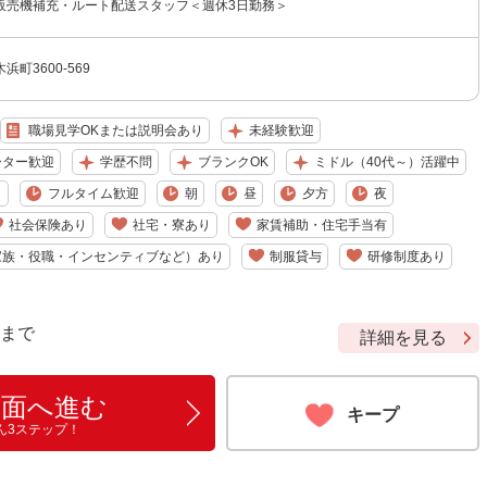
販売機補充・ルート配送スタッフ＜週休3日勤務＞
町3600-569
職場見学OKまたは説明会あり
未経験歓迎
ーター歓迎
学歴不問
ブランクOK
ミドル（40代～）活躍中
り
フルタイム歓迎
朝
昼
夕方
夜
社会保険あり
社宅・寮あり
家賃補助・住宅手当有
家族・役職・インセンティブなど）あり
制服貸与
研修制度あり
9 まで
詳細を見る
画面へ進む
キープ
ん3ステップ！