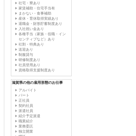
社宅・寮あり
家賃補助・住宅手当有
まかない・食事補助
産休・育休取得実績あり
退職金・財形貯蓄制度あり
入社祝い金あり
各種手当（家族・役職・イン
センティブなど）あり
社割・特典あり
送迎あり
制服貸与
研修制度あり
社員登用あり
資格取得支援制度あり
滋賀県の他の雇用形態のお仕事
アルバイト
パート
正社員
契約社員
派遣社員
紹介予定派遣
職業紹介
業務委託
独立開業