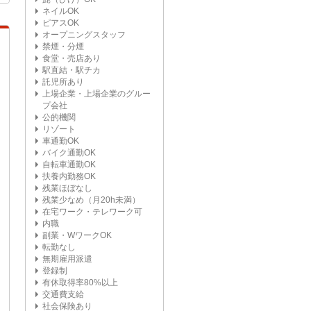
ネイルOK
ピアスOK
オープニングスタッフ
禁煙・分煙
食堂・売店あり
駅直結・駅チカ
託児所あり
上場企業・上場企業のグルー
プ会社
公的機関
リゾート
車通勤OK
バイク通勤OK
自転車通勤OK
扶養内勤務OK
残業ほぼなし
残業少なめ（月20h未満）
在宅ワーク・テレワーク可
内職
副業・WワークOK
転勤なし
無期雇用派遣
登録制
有休取得率80%以上
交通費支給
社会保険あり