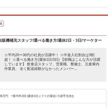
員
販機補充スタッフ/選べる働き方/週休2日・3日/マーケター
☆平均20〜30代の社員が活躍中！ ☆中途入社割合は9割
超！ ☆選べる働き方(週休2日/3日) 【前職はこんな方が活躍
しています】 飲食店スタッフ、営業職、整備士、元倉庫内
作業員、 全く配送経験がなかったメンバー...
36万円 +賞与年2回 (週休2日シフトの場合) ※諸手当含む