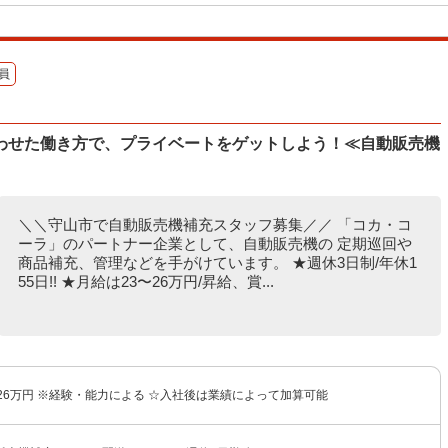
員
わせた働き方で、プライベートをゲットしよう！≪自動販売機
＼＼守山市で自動販売機補充スタッフ募集／／ 「コカ・コ
ーラ」のパートナー企業として、自動販売機の 定期巡回や
商品補充、管理などを手がけています。 ★週休3日制/年休1
55日!! ★月給は23〜26万円/昇給、賞...
26万円 ※経験・能力による ☆入社後は業績によって加算可能