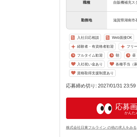
職種
自販機補充スタ
勤務地
滋賀県湖南市石部
入社日応相談
Web面接OK
経験者・有資格者歓迎
フリ
フルタイム歓迎
朝
昼
入社祝い金あり
各種手当（
資格取得支援制度あり
応募締め切り: 2027/01/31 23:5
応募
かんた
株式会社日東フルライン の他の求人をみる