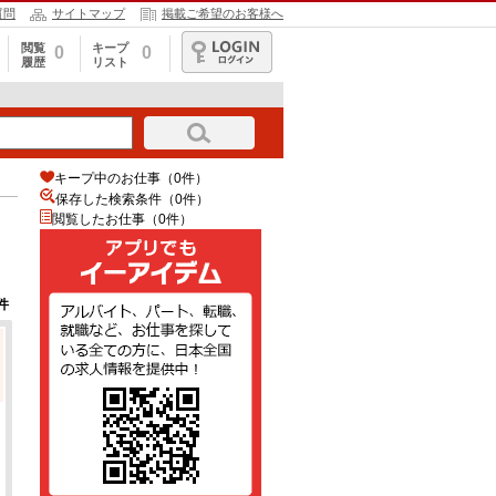
質問
サイトマップ
掲載ご希望のお客様へ
閲覧
キープ
0
0
履歴
リスト
ログイン
キープ中のお仕事（0件）
保存した検索条件（
0
件）
閲覧したお仕事（0件）
件