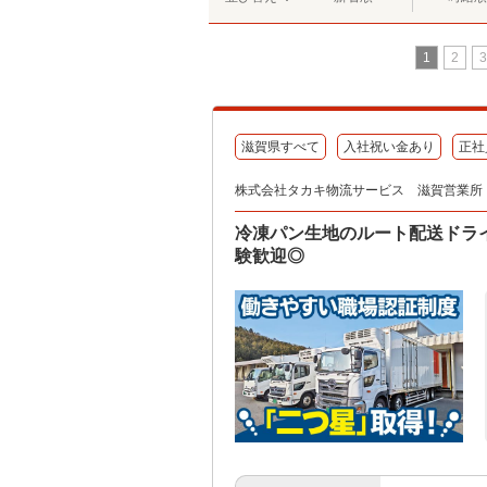
1
2
3
滋賀県すべて
入社祝い金あり
正社
株式会社タカキ物流サービス 滋賀営業所
冷凍パン生地のルート配送ドライ
験歓迎◎