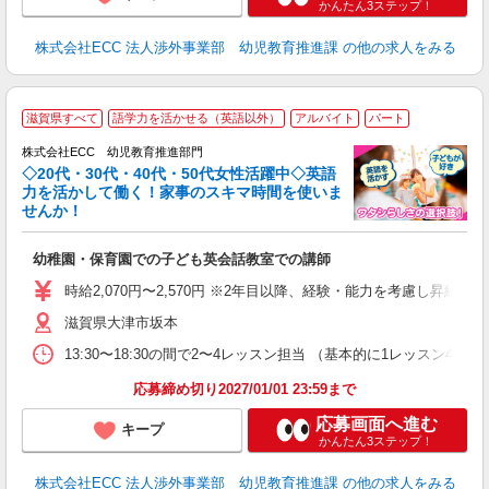
かんたん3ステップ！
株式会社ECC 法人渉外事業部 幼児教育推進課
の他の求人をみる
滋賀県すべて
語学力を活かせる（英語以外）
アルバイト
パート
株式会社ECC 幼児教育推進部門
◇20代・30代・40代・50代女性活躍中◇英語
力を活かして働く！家事のスキマ時間を使いま
せんか！
か
幼稚園・保育園での子ども英会話教室での講師
昇
力
時給2,070円〜2,570円 ※2年目以降、経験・能力を考慮し昇給有 
内
滋賀県大津市坂本
13:30〜18:30の間で2〜4レッスン担当 （基本的に1レッスン4
応募締め切り2027/01/01 23:59まで
応募画面へ進む
キープ
かんたん3ステップ！
株式会社ECC 法人渉外事業部 幼児教育推進課
の他の求人をみる