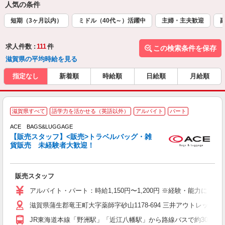
人気の条件
短期（3ヶ月以内）
ミドル（40代～）活躍中
主婦・主夫歓迎
求人件数 :
111
件
この検索条件を保存
滋賀県の平均時給を見る
指定なし
新着順
時給順
日給順
月給順
滋賀県すべて
語学力を活かせる（英語以外）
アルバイト
パート
ACE BAGS&LUGGAGE
【販売スタッフ】<販売>トラベルバッグ・雑
貨販売 未経験者大歓迎！
未
活
販売スタッフ
る
ク
アルバイト・パート：時給1,150円〜1,200円 ※経験・能力によ
滋賀県蒲生郡竜王町大字薬師字砂山1178-694 三井アウトレットパ
JR東海道本線「野洲駅」「近江八幡駅」から路線バスで約30分