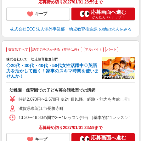
応募締め切り2027/01/01 23:59まで
応募画面へ進む
キープ
かんたん3ステップ！
株式会社ECC 法人渉外事業部 幼児教育推進課
の他の求人をみる
滋賀県すべて
語学力を活かせる（英語以外）
アルバイト
パート
株式会社ECC 幼児教育推進部門
◇20代・30代・40代・50代女性活躍中◇英語
力を活かして働く！家事のスキマ時間を使いま
せんか！
か
幼稚園・保育園での子ども英会話教室での講師
昇
力
時給2,070円〜2,570円 ※2年目以降、経験・能力を考慮し昇給有 
内
滋賀県東近江市長勝寺町
13:30〜18:30の間で2〜4レッスン担当 （基本的に1レッスン4
応募締め切り2027/01/01 23:59まで
応募画面へ進む
キープ