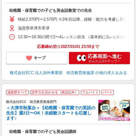
方
≫ 
幼稚園・保育園での子ども英会話教室での先生
昇
力
時給2,070円〜2,570円 ※2年目以降、経験・能力を考慮し昇給有 
内
滋賀県草津市草津
13:30〜18:30の間で2〜4レッスン担当 （基本的に1レッスン4
応募締め切り2027/01/01 23:59まで
応募画面へ進む
キープ
かんたん3ステップ！
株式会社ECC 法人渉外事業部 幼児教育推進課
の他の求人をみる
滋賀県すべて
語学力を活かせる（英語以外）
アルバイト
パート
株式会社ECC 幼児教育推進部門
＜大津市秋葉台＞【幼稚園・保育園での英語の
先生】週2日〜OK！未経験スタートを応援し
ます♪
て
マ
幼稚園・保育園での子ども英会話講師
昇