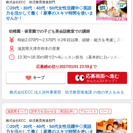
株式会社ECC 幼児教育推進部門
◇20代・30代・40代・50代女性活躍中◇英語
力を活かして働く！家事のスキマ時間を使いま
せんか！
か
幼稚園・保育園での子ども英会話教室での講師
昇
力
時給2,070円〜2,570円 ※2年目以降、経験・能力を考慮し昇給有 
内
滋賀県大津市仰木の里東
13:30〜18:30の間で2〜4レッスン担当 （基本的に1レッスン4
応募締め切り2027/01/01 23:59まで
応募画面へ進む
キープ
かんたん3ステップ！
株式会社ECC 法人渉外事業部 幼児教育推進課
の他の求人をみる
滋賀県すべて
語学力を活かせる（英語以外）
アルバイト
パート
株式会社ECC 幼児教育推進部門
◇20代・30代・40代・50代女性活躍中◇英語
力を活かして働く！家事のスキマ時間を使いま