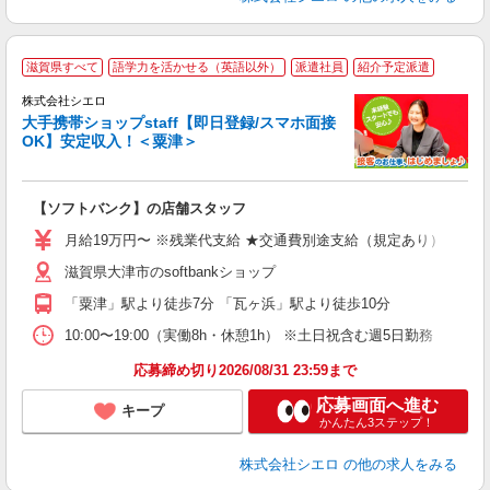
★
滋賀県すべて
語学力を活かせる（英語以外）
派遣社員
紹介予定派遣
♪
株式会社シエロ
大手携帯ショップstaff【即日登録/スマホ面接
OK】安定収入！＜粟津＞
務
即
【ソフトバンク】の店舗スタッフ
あ
月給19万円〜 ※残業代支給 ★交通費別途支給（規定あり） ゜+゜・
K
滋賀県大津市のsoftbankショップ
貸
「粟津」駅より徒歩7分 「瓦ヶ浜」駅より徒歩10分
10:00〜19:00（実働8h・休憩1h） ※土日祝含む週5日勤務
応募締め切り2026/08/31 23:59まで
応募画面へ進む
キープ
かんたん3ステップ！
株式会社シエロ
の他の求人をみる