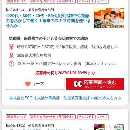
滋賀県すべて
語学力を活かせる（英語以外）
アルバイト
パート
株式会社ECC 幼児教育推進部門
◇20代・30代・40代・50代女性活躍中◇英語
力を活かして働く！家事のスキマ時間を使いま
せんか！
か
幼稚園・保育園での子ども英会話教室での講師
昇
力
時給2,070円〜2,570円 ※2年目以降、経験・能力を考慮し昇給有 
内
滋賀県大津市鳥居川
13:30〜18:30の間で2〜4レッスン担当 （基本的に1レッスン4
応募締め切り2027/01/01 23:59まで
応募画面へ進む
キープ
かんたん3ステップ！
株式会社ECC 法人渉外事業部 幼児教育推進課
の他の求人をみる
2
滋賀県すべて
語学力を活かせる（英語以外）
アルバイト
パート
株式会社ECC 幼児教育推進部門