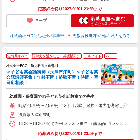
応募締め切り2027/01/01 23:59まで
応募画面へ進む
キープ
かんたん3ステップ！
株式会社ECC 法人渉外事業部 幼児教育推進課
の他の求人をみる
2
滋賀県すべて
語学力を活かせる（英語以外）
アルバイト
パート
株式会社ECC 幼児教育推進部門
＜子ども英会話講師（大津市栄町）＞子ども英
会話講師募集！年齢不問！経験不問！時間・曜
日応相談！
方
≫ 
幼稚園・保育園での子ども英会話教室での先生
昇
力
時給2,070円〜2,570円 ※2年目以降、経験・能力を考慮し昇給有 
内
滋賀県大津市栄町
13:30〜18:30の間で2〜4レッスン担当 （基本的に1レッスン4
応募締め切り2027/01/01 23:59まで