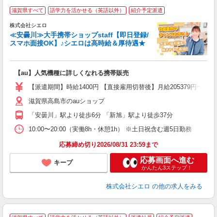
★
滋賀県すべて
語学力を活かせる（英語以外）
紹介予定派遣
♪
株式会社シエロ
≪安曇川≫大手携帯ショップstaff【即日登録/
スマホ面接OK】♪シエロは高時給＆厚待遇★
い
即
【au】人気機種に詳しくなれる携帯販売
あ
【派遣期間】時給1400円 【直接雇用切替後】月給205379円〜2
K
滋賀県高島市のauショップ
貸
「安曇川」駅より徒歩6分 「新旭」駅より徒歩37分
10:00〜20:00（実働8h・休憩1h） ※土日祝含む週5日勤務
応募締め切り2026/08/31 23:59まで
応募画面へ進む
キープ
かんたん3ステップ！
株式会社シエロ
の他の求人をみる
★