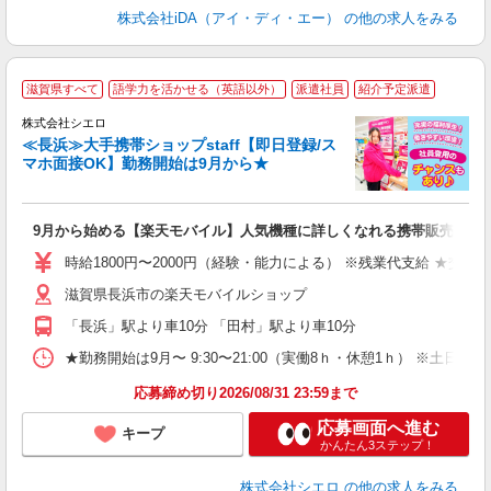
株式会社iDA（アイ・ディ・エー）
の他の求人をみる
★
滋賀県すべて
語学力を活かせる（英語以外）
派遣社員
紹介予定派遣
♪
株式会社シエロ
≪長浜≫大手携帯ショップstaff【即日登録/ス
マホ面接OK】勤務開始は9月から★
い
即
9月から始める【楽天モバイル】人気機種に詳しくなれる携帯販売
躍
ー
時給1800円〜2000円（経験・能力による） ※残業代支給 ★交通
ピ
滋賀県長浜市の楽天モバイルショップ
与
「長浜」駅より車10分 「田村」駅より車10分
★勤務開始は9月〜 9:30〜21:00（実働8ｈ・休憩1ｈ） ※土日祝
応募締め切り2026/08/31 23:59まで
応募画面へ進む
キープ
かんたん3ステップ！
株式会社シエロ
の他の求人をみる