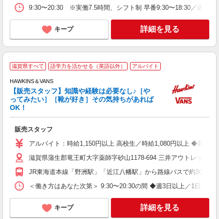
9:30〜20:30 ※実働7.5時間、シフト制 早番9:30〜18:30／遅番
詳細を見る
キープ
滋賀県すべて
語学力を活かせる（英語以外）
アルバイト
HAWKINS＆VANS
【販売スタッフ】知識や経験は必要なし♪［や
ってみたい］［靴が好き］その気持ちがあれば
OK！
ス
販売スタッフ
未
活
アルバイト：時給1,150円以上 高校生／時給1,080円以上 ◆昇給 
務
滋賀県蒲生郡竜王町大字薬師字砂山1178-694 三井アウトレットパ
夜
り
JR東海道本線「野洲駅」「近江八幡駅」から路線バスで約30分
＜働き方はあなた次第＞ 9:30〜20:30の間 ◆週3日以上／1
詳細を見る
キープ