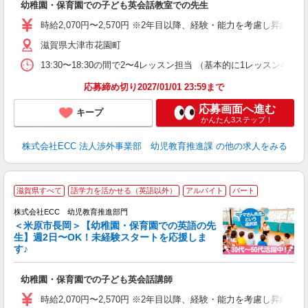
幼稚園・保育園での子ども英会話教室での先生
昇
力
時給2,070円〜2,570円 ※2年目以降、経験・能力を考慮し昇給有 
内
滋賀県大津市花園町
13:30〜18:30の間で2〜4レッスン担当 （基本的に1レッスン4
応募締め切り2027/01/01 23:59まで
応募画面へ進む
キープ
かんたん3ステップ！
株式会社ECC 法人渉外事業部 幼児教育推進課
の他の求人をみる
滋賀県すべて
語学力を活かせる（英語以外）
アルバイト
パート
株式会社ECC 幼児教育推進部門
＜米原市長岡＞【幼稚園・保育園での英語の先
生】週2日〜OK！未経験スタートを応援しま
す♪
て
マ
幼稚園・保育園での子ども英会話講師
昇
力
時給2,070円〜2,570円 ※2年目以降、経験・能力を考慮し昇給有 
内