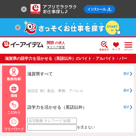
関西
の求人
▼エリア変更
滋賀県の語学力を活かせる（英語以外）のバイト・アルバイト・パー
トの求人情報一覧
滋賀県すべて
選択
勤務地/駅
未設定
例）食品、事務、アパレル
選択
職種
語学力を活かせる（英語以外）
選択
こだわり
を含まない
フリーワード