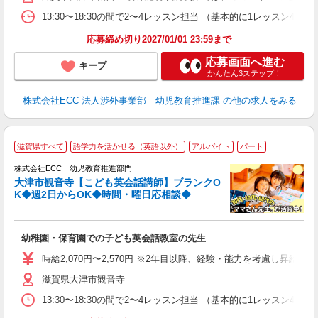
13:30〜18:30の間で2〜4レッスン担当 （基本的に1レッスン4
応募締め切り2027/01/01 23:59まで
応募画面へ進む
キープ
かんたん3ステップ！
株式会社ECC 法人渉外事業部 幼児教育推進課
の他の求人をみる
／
滋賀県すべて
語学力を活かせる（英語以外）
アルバイト
パート
ス
株式会社ECC 幼児教育推進部門
大津市観音寺【こども英会話講師】ブランクO
ス
K◆週2日からOK◆時間・曜日応相談◆
ら
昇
幼稚園・保育園での子ども英会話教室の先生
力
内
時給2,070円〜2,570円 ※2年目以降、経験・能力を考慮し昇給有 
滋賀県大津市観音寺
13:30〜18:30の間で2〜4レッスン担当 （基本的に1レッスン4