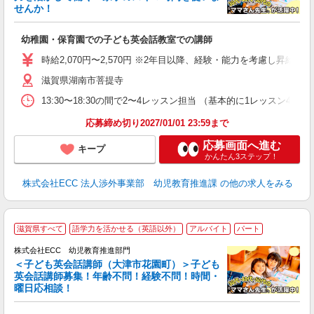
せんか！
か
幼稚園・保育園での子ども英会話教室での講師
昇
力
時給2,070円〜2,570円 ※2年目以降、経験・能力を考慮し昇給有 
内
滋賀県湖南市菩提寺
13:30〜18:30の間で2〜4レッスン担当 （基本的に1レッスン4
応募締め切り2027/01/01 23:59まで
応募画面へ進む
キープ
かんたん3ステップ！
株式会社ECC 法人渉外事業部 幼児教育推進課
の他の求人をみる
2
滋賀県すべて
語学力を活かせる（英語以外）
アルバイト
パート
株式会社ECC 幼児教育推進部門
＜子ども英会話講師（大津市花園町）＞子ども
英会話講師募集！年齢不問！経験不問！時間・
曜日応相談！
方
≫ 