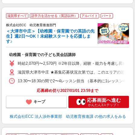
滋賀県すべて
語学力を活かせる（英語以外）
アルバイト
パート
株式会社ECC 幼児教育推進部門
＜大津市中庄＞【幼稚園・保育園での英語の先
生】週2日〜OK！未経験スタートを応援しま
す♪
て
マ
幼稚園・保育園での子ども英会話講師
昇
力
時給2,070円〜2,570円 ※2年目以降、経験・能力を考慮し昇給有 
内
滋賀県大津市中庄 ★募集応募状況次第では、このエリアの近隣へ
13:30〜18:30の間で2〜4レッスン担当 （基本的に1レッスン4
応募締め切り2027/01/01 23:59まで
応募画面へ進む
キープ
かんたん3ステップ！
株式会社ECC 法人渉外事業部 幼児教育推進課
の他の求人をみる