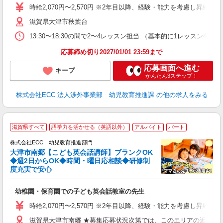
力
時給2,070円〜2,570円 ※2年目以降、経験・能力を考慮し昇給有 
内
滋賀県大津市秋葉台
13:30〜18:30の間で2〜4レッスン担当 （基本的に1レッスン4
応募締め切り2027/01/01 23:59まで
応募画面へ進む
キープ
かんたん3ステップ！
株式会社ECC 法人渉外事業部 幼児教育推進課
の他の求人をみる
／
滋賀県すべて
語学力を活かせる（英語以外）
アルバイト
パート
ス
株式会社ECC 幼児教育推進部門
大津市南郷【こども英会話講師】ブランクOK
ス
◆週2日からOK◆時間・曜日応相談◆研修制
度充実で安心
ら
昇
幼稚園・保育園での子ども英会話教室の先生
力
内
時給2,070円〜2,570円 ※2年目以降、経験・能力を考慮し昇給有 
滋賀県大津市南郷 ★募集応募状況次第では、このエリアの近隣へ