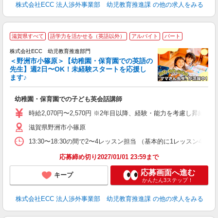
株式会社ECC 法人渉外事業部 幼児教育推進課
の他の求人をみる
滋賀県すべて
語学力を活かせる（英語以外）
アルバイト
パート
株式会社ECC 幼児教育推進部門
＜野洲市小篠原＞【幼稚園・保育園での英語の
先生】週2日〜OK！未経験スタートを応援し
ます♪
て
マ
幼稚園・保育園での子ども英会話講師
昇
力
時給2,070円〜2,570円 ※2年目以降、経験・能力を考慮し昇給有 
内
滋賀県野洲市小篠原
13:30〜18:30の間で2〜4レッスン担当 （基本的に1レッスン4
応募締め切り2027/01/01 23:59まで
応募画面へ進む
キープ
かんたん3ステップ！
株式会社ECC 法人渉外事業部 幼児教育推進課
の他の求人をみる