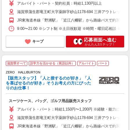
アルバイト・パート・契約社員：時給1,130円以上
滋賀県蒲生郡竜王町大字薬師字砂山1178-694 三井アウトレットパ
JR東海道本線「野洲駅」「近江八幡駅」から路線バスで約30分
9:00〜21:00 ※シフト制 ※土日祝歓迎 ※時間・曜日応相談 ※週2
応募画面へ進む
キープ
かんたん3ステップ！
滋賀県すべて
語学力を活かせる（英語以外）
アルバイト
パート
ZERO HALLIBURTON
【販売スタッフ】「人と接するのが好き」「人
を喜ばせるのが好き」そうお考えの方にぴった
りのお仕事！
以
スーツケース、バッグ、ゴルフ用品販売スタッフ
方
険
アルバイト・パート：時給1,150円〜1,200円 ※経験・能力によ
滋賀県蒲生郡竜王町大字薬師字砂山1178-694 三井アウトレットパ
JR東海道本線「野洲駅」「近江八幡駅」から路線バスで約30分