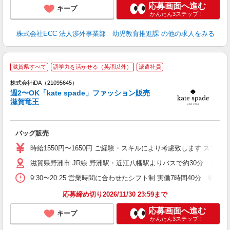
応募画面へ進む
キープ
かんたん3ステップ！
株式会社ECC 法人渉外事業部 幼児教育推進課
の他の求人をみる
滋賀県すべて
語学力を活かせる（英語以外）
派遣社員
ョ
株式会社iDA（21095645）
週2〜OK「kate spade」ファッション販売
研
滋賀竜王
か
バッグ販売
入
交
時給1550円〜1650円 ご経験・スキルにより考慮致します ス
有
滋賀県野洲市 JR線 野洲駅・近江八幡駅よりバスで約30分 ※車
問
せ
9:30〜20:25 営業時間に合わせたシフト制 実働7時間40分 休憩1
べ
～
応募締め切り2026/11/30 23:59まで
応募画面へ進む
キープ
かんたん3ステップ！