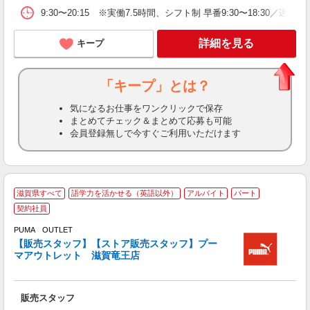
9:30〜20:15 ※実働7.5時間、シフト制 早番9:30〜18:30／遅番
詳細を見る
キープ
「キープ」とは？
気になるお仕事をワンクリックで保存
まとめてチェック＆まとめて応募も可能
会員登録無しで今すぐご利用いただけます
滋賀県すべて
語学力を活かせる（英語以外）
アルバイト
パート
契約社員
一
PUMA OUTLET
歓
【販売スタッフ】【ストア販売スタッフ】プー
マアウトレット 滋賀竜王店
以
朝
販売スタッフ
あ