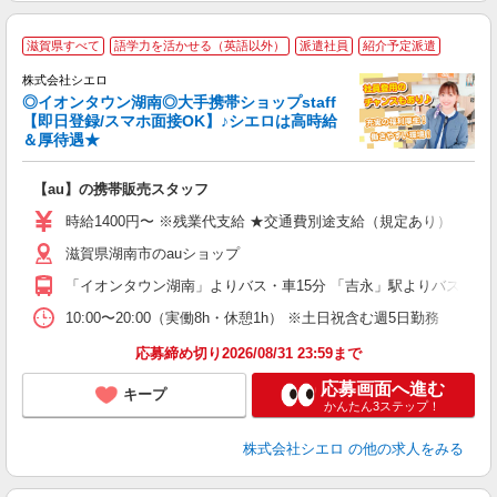
★
滋賀県すべて
語学力を活かせる（英語以外）
派遣社員
紹介予定派遣
♪
株式会社シエロ
◎イオンタウン湖南◎大手携帯ショップstaff
【即日登録/スマホ面接OK】♪シエロは高時給
＆厚待遇★
理
【au】の携帯販売スタッフ
即
時給1400円〜 ※残業代支給 ★交通費別途支給（規定あり） ゜+゜
あ
滋賀県湖南市のauショップ
K
「イオンタウン湖南」よりバス・車15分 「吉永」駅よりバス・車1
貸
10:00〜20:00（実働8h・休憩1h） ※土日祝含む週5日勤務
応募締め切り2026/08/31 23:59まで
応募画面へ進む
キープ
かんたん3ステップ！
株式会社シエロ
の他の求人をみる