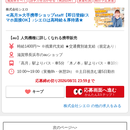
滋賀県すべて
語学力を活かせる（英語以外）
派遣社員
紹介予定派遣
♪
株式会社シエロ
≪高月≫大手携帯ショップstaff【即日登録/ス
マホ面接OK】♪シエロは高時給＆厚待遇★
い
即
【au】人気機種に詳しくなれる携帯販売
あ
時給1400円〜 ※残業代支給 ★交通費別途支給（規定あり） ゜+゜
K
滋賀県長浜市のauショップ
貸
「高月」駅よりバス・車5分 「木ノ本」駅よりバス・車10分
10:00〜19:00（実働8h・休憩1h） ※土日祝含む週5日勤務
応募締め切り2026/08/31 23:59まで
応募画面へ進む
キープ
かんたん3ステップ！
株式会社シエロ
の他の求人をみる
次のページへ