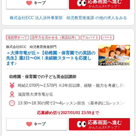
応募画面へ進む
キープ
かんたん3ステップ！
株式会社ECC 法人渉外事業部 幼児教育推進課
の他の求人をみる
滋賀県すべて
語学力を活かせる（英語以外）
アルバイト
パート
株式会社ECC 幼児教育推進部門
＜大津市竜が丘＞【幼稚園・保育園での英語の
先生】週2日〜OK！未経験スタートを応援し
ます♪
て
マ
幼稚園・保育園での子ども英会話講師
昇
力
時給2,070円〜2,570円 ※2年目以降、経験・能力を考慮し昇給有 
内
滋賀県大津市竜が丘
13:30〜18:30の間で2〜4レッスン担当 （基本的に1レッスン4
応募締め切り2027/01/01 23:59まで
応募画面へ進む
キープ
かんたん3ステップ！