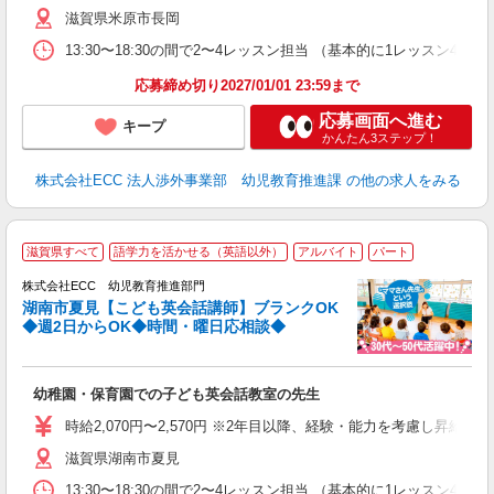
滋賀県米原市長岡
13:30〜18:30の間で2〜4レッスン担当 （基本的に1レッスン4
応募締め切り2027/01/01 23:59まで
応募画面へ進む
キープ
かんたん3ステップ！
株式会社ECC 法人渉外事業部 幼児教育推進課
の他の求人をみる
／
滋賀県すべて
語学力を活かせる（英語以外）
アルバイト
パート
ス
株式会社ECC 幼児教育推進部門
湖南市夏見【こども英会話講師】ブランクOK
ス
◆週2日からOK◆時間・曜日応相談◆
ら
昇
幼稚園・保育園での子ども英会話教室の先生
力
内
時給2,070円〜2,570円 ※2年目以降、経験・能力を考慮し昇給有 
滋賀県湖南市夏見
13:30〜18:30の間で2〜4レッスン担当 （基本的に1レッスン4