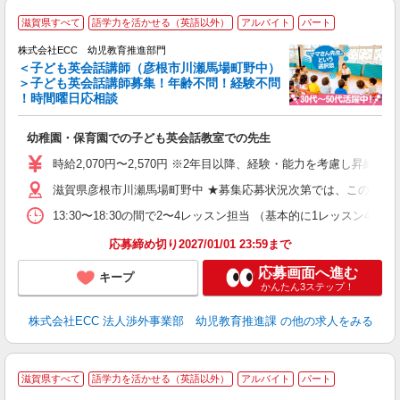
2
滋賀県すべて
語学力を活かせる（英語以外）
アルバイト
パート
株式会社ECC 幼児教育推進部門
＜子ども英会話講師（彦根市川瀬馬場町野中）
＞子ども英会話講師募集！年齢不問！経験不問
！時間曜日応相談
方
≫ 
幼稚園・保育園での子ども英会話教室での先生
昇
力
時給2,070円〜2,570円 ※2年目以降、経験・能力を考慮し昇給有 
内
滋賀県彦根市川瀬馬場町野中 ★募集応募状況次第では、このエリ
13:30〜18:30の間で2〜4レッスン担当 （基本的に1レッスン4
応募締め切り2027/01/01 23:59まで
応募画面へ進む
キープ
かんたん3ステップ！
株式会社ECC 法人渉外事業部 幼児教育推進課
の他の求人をみる
滋賀県すべて
語学力を活かせる（英語以外）
アルバイト
パート