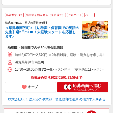
滋賀県すべて
語学力を活かせる（英語以外）
アルバイト
パート
株式会社ECC 幼児教育推進部門
＜草津市南笠町＞【幼稚園・保育園での英語の
先生】週2日〜OK！未経験スタートを応援し
ます♪
て
マ
幼稚園・保育園での子ども英会話講師
昇
力
時給2,070円〜2,570円 ※2年目以降、経験・能力を考慮し昇給有 
内
滋賀県草津市南笠町
13:30〜18:30の間で2〜4レッスン担当 （基本的に1レッスン4
応募締め切り2027/01/01 23:59まで
応募画面へ進む
キープ
かんたん3ステップ！
株式会社ECC 法人渉外事業部 幼児教育推進課
の他の求人をみる