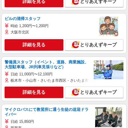
詳細を見る
とりあえずキープ
ビルの清掃スタッフ
時給 1,200円〜1,200円
大阪市北区
詳細を見る
とりあえずキープ
警備員スタッフ（イベント、道路、商業施設、
大型駐車場、JR列車見張りなど）
日給 11,000円〜12,100円
栃木市・小山市・さいたま市西区・さいたま市岩槻区・久喜市・蓮田
詳細を見る
とりあえずキープ
マイクロバスにて教習所に通う生徒の送迎ドラ
イバー
日給 15,850円
箕面市