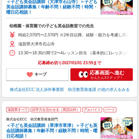
＜子ども英会話講師（大津市石山寺）＞子ども
英会話講師募集！年齢不問！経験不問！時間・
曜日応相談！
方
≫ 
幼稚園・保育園での子ども英会話教室での先生
昇
力
時給2,070円〜2,570円 ※2年目以降、経験・能力を考慮し昇給有 
内
滋賀県大津市石山寺
13:30〜18:30の間で2〜4レッスン担当 （基本的に1レッスン4
応募締め切り2027/01/01 23:59まで
応募画面へ進む
キープ
かんたん3ステップ！
株式会社ECC 法人渉外事業部 幼児教育推進課
の他の求人をみる
2
滋賀県すべて
語学力を活かせる（英語以外）
アルバイト
パート
株式会社ECC 幼児教育推進部門
＜子ども英会話講師（草津市草津）＞子ども英
会話講師募集！年齢不問！経験不問！時間・曜
日応相談！