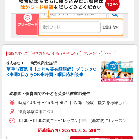
／
滋賀県すべて
語学力を活かせる（英語以外）
アルバイト
パート
ス
株式会社ECC 幼児教育推進部門
草津市西渋川【こども英会話講師】ブランクO
ス
K◆週2日からOK◆時間・曜日応相談◆
ら
昇
幼稚園・保育園での子ども英会話教室の先生
力
内
時給2,070円〜2,570円 ※2年目以降、経験・能力を考慮し昇給有 
滋賀県草津市西渋川
13:30〜18:30の間で2〜4レッスン担当 （基本的に1レッスン4
応募締め切り2027/01/01 23:59まで