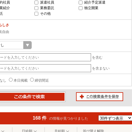
約社員
派遣社員
紹介予定派遣
業紹介
業務委託
独立開業
託
その他
らしさ
装自由
を含む
を含まない
なし
本日掲載
締切間近
この検索条件を保存
条件で検索
168 件
の情報が見つかりました
日給順
月給順
並び替え解除