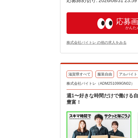
応募締め切り: 2026/08/31 23:5
応募
かんた
株式会社バイトレ の他の求人をみる
滋賀県すべて
服装自由
アルバイト
株式会社バイトレ（ADM251099GN02）
週1〜好きな時間だけで働ける
豊富！