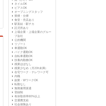
ネイルOK
ピアスOK
オープニングスタッフ
禁煙・分煙
食堂・売店あり
駅直結・駅チカ
託児所あり
上場企業・上場企業のグルー
プ会社
公的機関
リゾート
車通勤OK
バイク通勤OK
自転車通勤OK
扶養内勤務OK
残業ほぼなし
残業少なめ（月20h未満）
在宅ワーク・テレワーク可
内職
副業・WワークOK
転勤なし
無期雇用派遣
登録制
有休取得率80%以上
交通費支給
社会保険あり