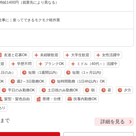
〜時給1400円（就業先により異なる）
仕事に｜座ってできるモクモク軽作業
友達と応募OK
未経験歓迎
大学生歓迎
女性活躍中
歓迎
学歴不問
ブランクOK
ミドル（40代～）活躍中
1日のみ）
短期（1週間以内）
短期（1ヶ月以内)
OK
週2～3日勤務OK
短時間勤務（1日4h以内）OK
平日のみ勤務OK
土日祝のみ勤務OK
朝
昼
夕方
髪型・髪色自由
禁煙・分煙
扶養内勤務OK
あり
9 まで
詳細を見る