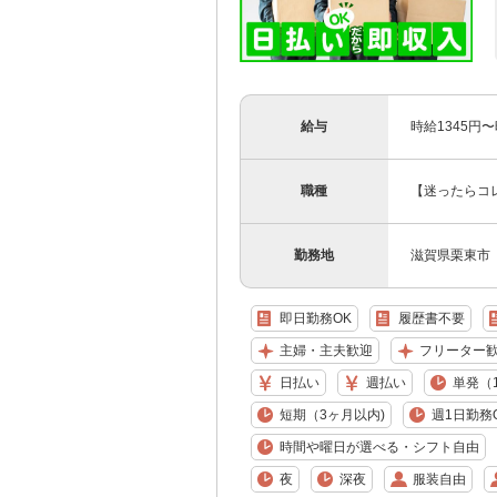
給与
時給1345円
職種
【迷ったらコ
勤務地
滋賀県栗東市
即日勤務OK
履歴書不要
主婦・主夫歓迎
フリーター
日払い
週払い
単発（
短期（3ヶ月以内)
週1日勤務
時間や曜日が選べる・シフト自由
夜
深夜
服装自由