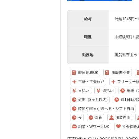
給与
時給1345円
職種
未経験9割！
勤務地
滋賀県守山市
即日勤務OK
履歴書不要
主婦・主夫歓迎
フリーター
日払い
週払い
単発（
短期（3ヶ月以内)
週1日勤務
時間や曜日が選べる・シフト自由
夜
深夜
服装自由
副業・WワークOK
社会保険