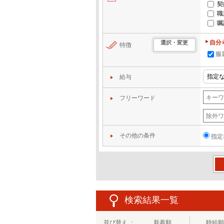
契
職
嘱
自分
選択・変更
特徴
服
給与
フリーワード
その他の条件
指定
この
検索結果一覧
並び替え ：
新着順
時給順