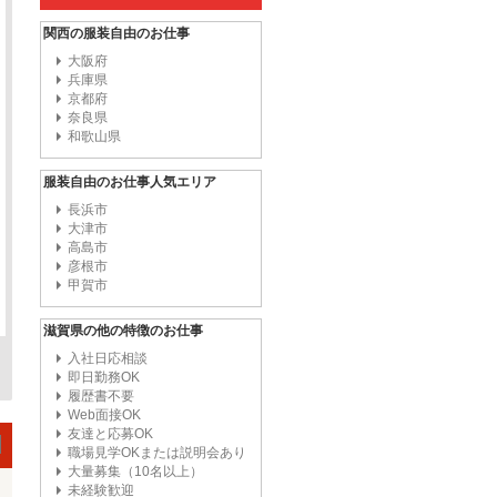
関西の服装自由のお仕事
大阪府
兵庫県
京都府
奈良県
和歌山県
服装自由のお仕事人気エリア
長浜市
大津市
高島市
彦根市
甲賀市
滋賀県の他の特徴のお仕事
入社日応相談
即日勤務OK
履歴書不要
Web面接OK
友達と応募OK
職場見学OKまたは説明会あり
大量募集（10名以上）
未経験歓迎