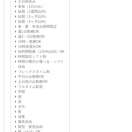
土日祝休み
単発（1日のみ）
短期（1週間以内）
短期（1ヶ月以内）
短期（3ヶ月以内）
春・夏・冬休み期間限定
週1日勤務OK
週2～3日勤務OK
10時～勤務OK
16時前退社OK
短時間勤務（1日4h以内）OK
時間固定シフト制
時間や曜日が選べる・シフト
自由
フレックスタイム制
平日のみ勤務OK
土日祝のみ勤務OK
フルタイム歓迎
早朝
朝
昼
夕方
夜
深夜
服装自由
髪型・髪色自由
髭（ひげ）OK