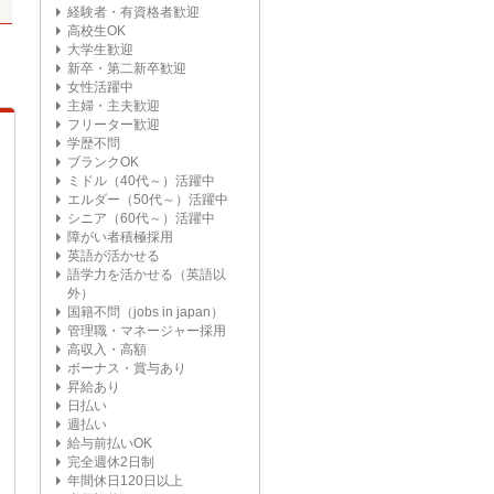
経験者・有資格者歓迎
高校生OK
大学生歓迎
新卒・第二新卒歓迎
女性活躍中
主婦・主夫歓迎
フリーター歓迎
学歴不問
ブランクOK
ミドル（40代～）活躍中
エルダー（50代～）活躍中
シニア（60代～）活躍中
障がい者積極採用
英語が活かせる
語学力を活かせる（英語以
外）
国籍不問（jobs in japan）
管理職・マネージャー採用
高収入・高額
ボーナス・賞与あり
昇給あり
日払い
週払い
給与前払いOK
完全週休2日制
年間休日120日以上