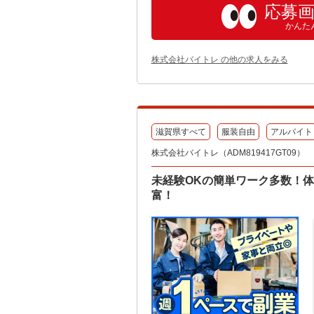
応募
かんた
株式会社バイトレ の他の求人をみる
滋賀県すべて
服装自由
アルバイト
株式会社バイトレ（ADM819417GT09）
未経験OKの簡単ワーク多数！
富！