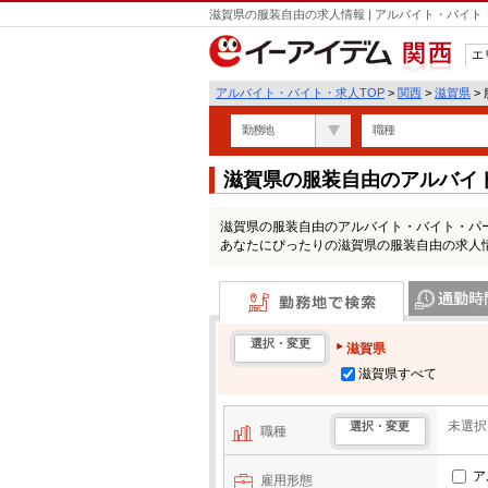
滋賀県の服装自由の求人情報 | アルバイト・バイ
エ
関西
アルバイト・バイト・求人TOP
>
関西
>
滋賀県
>
勤務地
職種
滋賀県の服装自由のアルバイ
滋賀県の服装自由のアルバイト・バイト・パ
あなたにぴったりの滋賀県の服装自由の求人
勤務地で検索
通勤時間・区
選択・変更
滋賀県
滋賀県すべて
未選択
選択・変更
職種
ア
雇用形態