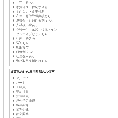
社宅・寮あり
家賃補助・住宅手当有
まかない・食事補助
産休・育休取得実績あり
退職金・財形貯蓄制度あり
入社祝い金あり
各種手当（家族・役職・イン
センティブなど）あり
社割・特典あり
送迎あり
制服貸与
研修制度あり
社員登用あり
資格取得支援制度あり
滋賀県の他の雇用形態のお仕事
アルバイト
パート
正社員
契約社員
派遣社員
紹介予定派遣
職業紹介
業務委託
独立開業