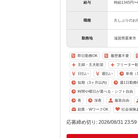
給与
時給1345円
職種
久しぶりのお
勤務地
滋賀県栗東市
即日勤務OK
履歴書不要
主婦・主夫歓迎
フリーター
日払い
週払い
単発（
短期（3ヶ月以内)
週1日勤務
時間や曜日が選べる・シフト自由
夜
深夜
服装自由
副業・WワークOK
社会保険
応募締め切り: 2026/08/31 23:5