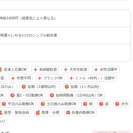
〜時給1400円（就業先により異なる）
説明通りにやるだけのシンプル軽作業
友達と応募OK
未経験歓迎
大学生歓迎
女性活躍中
歓迎
学歴不問
ブランクOK
ミドル（40代～）活躍中
1日のみ）
短期（1週間以内）
短期（1ヶ月以内)
OK
週2～3日勤務OK
短時間勤務（1日4h以内）OK
平日のみ勤務OK
土日祝のみ勤務OK
朝
昼
夕方
髪型・髪色自由
禁煙・分煙
扶養内勤務OK
あり