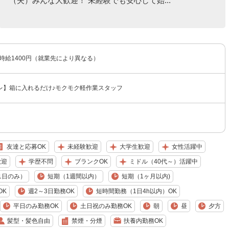
（夫）みんな大歓迎！ 未経験でも安心して始...
〜時給1400円（就業先により異なる）
レ】箱に入れるだけ♪モクモク軽作業スタッフ
友達と応募OK
未経験歓迎
大学生歓迎
女性活躍中
歓迎
学歴不問
ブランクOK
ミドル（40代～）活躍中
1日のみ）
短期（1週間以内）
短期（1ヶ月以内)
OK
週2～3日勤務OK
短時間勤務（1日4h以内）OK
平日のみ勤務OK
土日祝のみ勤務OK
朝
昼
夕方
髪型・髪色自由
禁煙・分煙
扶養内勤務OK