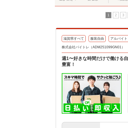
1
2
3
滋賀県すべて
服装自由
アルバイト
株式会社バイトレ（ADM251099GN01）
週1〜好きな時間だけで働ける
豊富！