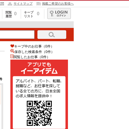
質問
サイトマップ
掲載ご希望のお客様へ
閲覧
キープ
0
0
履歴
リスト
ログイン
キープ中のお仕事（0件）
保存した検索条件（
0
件）
閲覧したお仕事（0件）
件