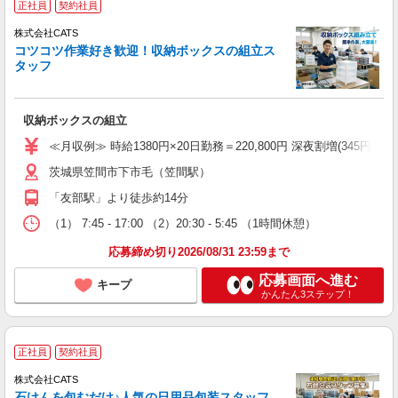
正社員
契約社員
株式会社CATS
コツコツ作業好き歓迎！収納ボックスの組立ス
タッフ
収納ボックスの組立
≪月収例≫ 時給1380円×20日勤務＝220,800円 深夜割増(345円)×60時
茨城県笠間市下市毛（笠間駅）
「友部駅」より徒歩約14分
（1） 7:45 - 17:00 （2）20:30 - 5:45 （1時間休憩）
応募締め切り2026/08/31 23:59まで
応募画面へ進む
キープ
かんたん3ステップ！
正社員
契約社員
株式会社CATS
石けんを包むだけ♪人気の日用品包装スタッフ