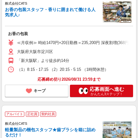
株式会社CATS
お香の包装スタッフ・香りに囲まれて働ける人
気求人♪
お香の包装
≪月収例≫ 時給1470円×20日勤務＝235,200円 深夜割増(368円)×60時
大阪府大阪市淀川区
「新大阪駅」より徒歩約14分
（1）8:15 - 17:15 （2）20:15 - 5:15 （1時間休憩）
応募締め切り2026/08/31 23:59まで
応募画面へ進む
キープ
かんたん3ステップ！
アルバイト
正社員
契約社員
株式会社CATS
軽量製品の梱包スタッフ★歯ブラシを箱に詰め
るだけ！