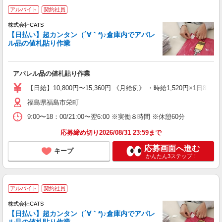
アルバイト
契約社員
株式会社CATS
【日払い】超カンタン（´∀｀*)♪倉庫内でアパレ
ル品の値札貼り作業
アパレル品の値札貼り作業
【日給】10,800円〜15,360円 《月給例》 ・時給1,520円×1日8h×
福島県福島市栄町
9:00〜18：00/21:00〜翌6:00 ※実働８時間 ※休憩60分
応募締め切り2026/08/31 23:59まで
応募画面へ進む
キープ
かんたん3ステップ！
アルバイト
契約社員
株式会社CATS
【日払い】超カンタン（´∀｀*)♪倉庫内でアパレ