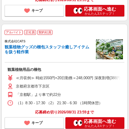
応募画面へ進む
キープ
かんたん3ステップ！
アルバイト
正社員
契約社員
株式会社CATS
観葉植物グッズの梱包スタッフ☆癒しアイテム
を扱う軽作業
観葉植物用品の梱包
≪月収例≫ 時給1550円×20日勤務＝248,000円 深夜割増(388円)×60時
京都府京都市下京区
「京都駅」より車で約22分
（1）8:30 - 17:30 （2） 21:30 - 6:30 （1時間休憩）
応募締め切り2026/08/31 23:59まで
応募画面へ進む
キープ
かんたん3ステップ！