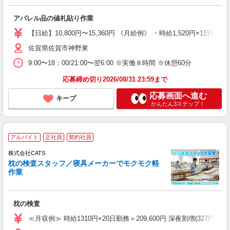
アパレル品の値札貼り作業
【日給】10,800円〜15,360円 《月給例》 ・時給1,520円×1日8h×
佐賀県佐賀市神野東
9:00〜18：00/21:00〜翌6:00 ※実働８時間 ※休憩60分
応募締め切り2026/08/31 23:59まで
応募画面へ進む
キープ
かんたん3ステップ！
アルバイト
正社員
契約社員
株式会社CATS
枕の検査スタッフ／寝具メーカーでモクモク軽
作業
枕の検査
≪月収例≫ 時給1310円×20日勤務＝209,600円 深夜割増(327円)×60時