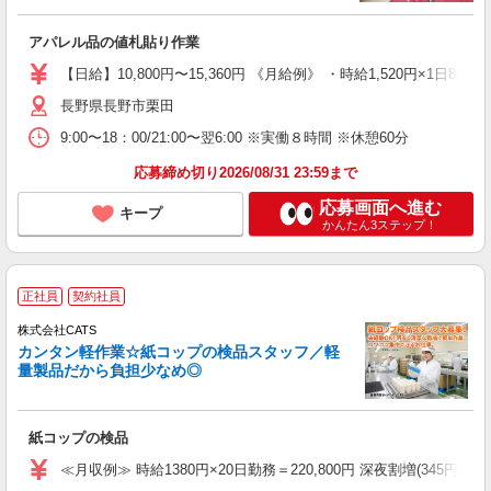
アパレル品の値札貼り作業
【日給】10,800円〜15,360円 《月給例》 ・時給1,520円×1日8h×
長野県長野市栗田
9:00〜18：00/21:00〜翌6:00 ※実働８時間 ※休憩60分
応募締め切り2026/08/31 23:59まで
応募画面へ進む
キープ
かんたん3ステップ！
正社員
契約社員
株式会社CATS
カンタン軽作業☆紙コップの検品スタッフ／軽
量製品だから負担少なめ◎
紙コップの検品
≪月収例≫ 時給1380円×20日勤務＝220,800円 深夜割増(345円)×60時