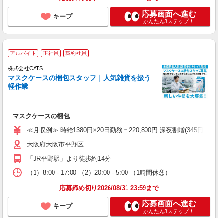
応募画面へ進む
キープ
かんたん3ステップ！
アルバイト
正社員
契約社員
株式会社CATS
マスクケースの梱包スタッフ｜人気雑貨を扱う
軽作業
マスクケースの梱包
≪月収例≫ 時給1380円×20日勤務＝220,800円 深夜割増(345円)×60時
大阪府大阪市平野区
「JR平野駅」より徒歩約14分
（1）8:00 - 17:00 （2）20:00 - 5:00 （1時間休憩）
応募締め切り2026/08/31 23:59まで
応募画面へ進む
キープ
かんたん3ステップ！