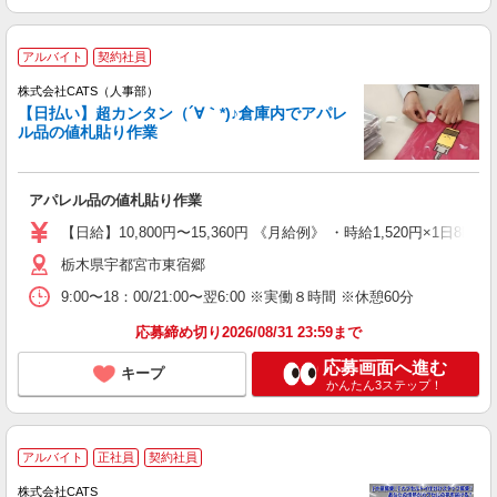
アルバイト
契約社員
株式会社CATS（人事部）
【日払い】超カンタン（´∀｀*)♪倉庫内でアパレ
ル品の値札貼り作業
アパレル品の値札貼り作業
【日給】10,800円〜15,360円 《月給例》 ・時給1,520円×1日8h×
栃木県宇都宮市東宿郷
9:00〜18：00/21:00〜翌6:00 ※実働８時間 ※休憩60分
応募締め切り2026/08/31 23:59まで
応募画面へ進む
キープ
かんたん3ステップ！
アルバイト
正社員
契約社員
株式会社CATS