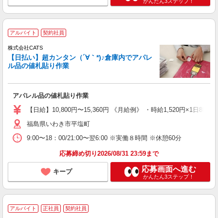
かんたん3ステップ！
アルバイト
契約社員
株式会社CATS
【日払い】超カンタン（´∀｀*)♪倉庫内でアパレ
ル品の値札貼り作業
アパレル品の値札貼り作業
【日給】10,800円〜15,360円 《月給例》 ・時給1,520円×1日8h×
福島県いわき市平塩町
9:00〜18：00/21:00〜翌6:00 ※実働８時間 ※休憩60分
応募締め切り2026/08/31 23:59まで
応募画面へ進む
キープ
かんたん3ステップ！
アルバイト
正社員
契約社員