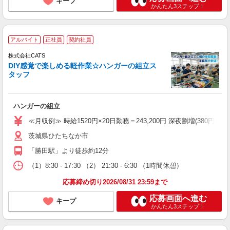
キープ
かんたん3ステップ！
アルバイト
正社員
契約社員
株式会社CATS
DIY感覚で楽しめる軽作業☆ハンガーの組立ス
タッフ
ハンガーの組立
≪月収例≫ 時給1520円×20日勤務＝243,200円 深夜割増(380円)×60時
茨城県ひたちなか市
「勝田駅」より徒歩約12分
（1）8:30 - 17:30 （2） 21:30 - 6:30 （1時間休憩）
応募締め切り2026/08/31 23:59まで
応募画面へ進む
キープ
かんたん3ステップ！