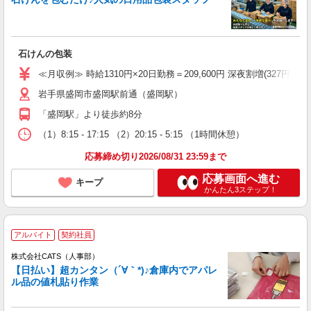
石けんの包装
≪月収例≫ 時給1310円×20日勤務＝209,600円 深夜割増(327円)×60時
岩手県盛岡市盛岡駅前通（盛岡駅）
「盛岡駅」より徒歩約8分
（1）8:15 - 17:15 （2）20:15 - 5:15 （1時間休憩）
応募締め切り2026/08/31 23:59まで
応募画面へ進む
キープ
かんたん3ステップ！
アルバイト
契約社員
株式会社CATS（人事部）
【日払い】超カンタン（´∀｀*)♪倉庫内でアパレ
ル品の値札貼り作業