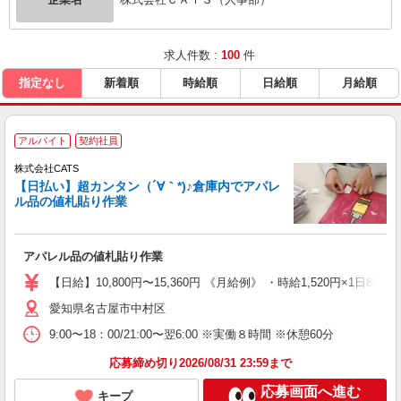
求人件数 :
100
件
指定なし
新着順
時給順
日給順
月給順
アルバイト
契約社員
株式会社CATS
【日払い】超カンタン（´∀｀*)♪倉庫内でアパレ
ル品の値札貼り作業
アパレル品の値札貼り作業
【日給】10,800円〜15,360円 《月給例》 ・時給1,520円×1日8h×
愛知県名古屋市中村区
9:00〜18：00/21:00〜翌6:00 ※実働８時間 ※休憩60分
応募締め切り2026/08/31 23:59まで
応募画面へ進む
キープ