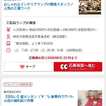
おしゃれなインテリアランプの製造スタッフ／
人気の工場ワーク
工芸品(ランプ)の製造
≪月収例≫ 時給1550円×20日勤務＝248,000円 深夜割増(388円)×60時
神奈川県横須賀市東逸見町（横須賀駅）
「横須賀駅」より車で約10分
（1） 7:45 - 17:00 （2）20:30 - 5:45 （1時間休憩）
応募締め切り2026/08/31 23:59まで
応募画面へ進む
キープ
かんたん3ステップ！
アルバイト
契約社員
株式会社CATS
【日払い】超カンタン（´∀｀*)♪倉庫内でアパレ
ル品の値札貼り作業