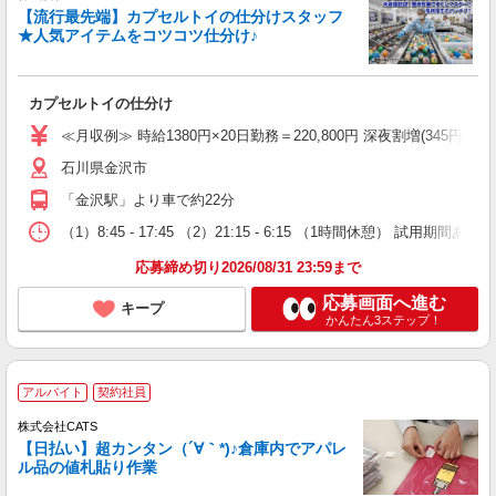
【流行最先端】カプセルトイの仕分けスタッフ
★人気アイテムをコツコツ仕分け♪
カプセルトイの仕分け
≪月収例≫ 時給1380円×20日勤務＝220,800円 深夜割増(345円)×60時
石川県金沢市
「金沢駅」より車で約22分
（1）8:45 - 17:45 （2）21:15 - 6:15 （1時間休憩） 試
応募締め切り2026/08/31 23:59まで
応募画面へ進む
キープ
かんたん3ステップ！
アルバイト
契約社員
株式会社CATS
【日払い】超カンタン（´∀｀*)♪倉庫内でアパレ
ル品の値札貼り作業