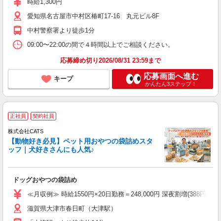
時給1,300円
愛知県名古屋市中村区椿町17-16 丸元ビル8F
中村警察署より徒歩1分
09:00〜22:00の間で４時間以上でご相談ください。
応募締め切り2026/08/31 23:59まで
応募画面へ進む
キープ
かんたん3ステップ！
正社員
契約社員
株式会社CATS
【動物好き必見】ペット用おやつの袋詰めスタ
ッフ｜犬好きさんにも人気♪
ドッグおやつの袋詰め
≪月収例≫ 時給1550円×20日勤務＝248,000円 深夜割増(388円)×60時
滋賀県大津市春日町（大津駅）