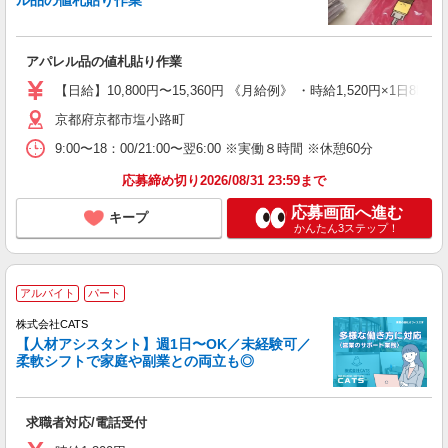
ル品の値札貼り作業
アパレル品の値札貼り作業
【日給】10,800円〜15,360円 《月給例》 ・時給1,520円×1日8h×
京都府京都市塩小路町
9:00〜18：00/21:00〜翌6:00 ※実働８時間 ※休憩60分
応募締め切り2026/08/31 23:59まで
応募画面へ進む
キープ
かんたん3ステップ！
アルバイト
パート
株式会社CATS
【人材アシスタント】週1日〜OK／未経験可／
柔軟シフトで家庭や副業との両立も◎
求職者対応/電話受付