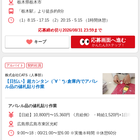
栃木県栃木市
「栃木駅」より徒歩約8分
（1）8:15 - 17:15 （2）20:15 - 5:15 （1時間休憩）
応募締め切り2026/08/31 23:59まで
応募画面へ進む
キープ
かんたん3ステップ！
アルバイト
契約社員
株式会社CATS（人事部）
【日払い】超カンタン（´∀｀*)♪倉庫内でアパレ
ル品の値札貼り作業
アパレル品の値札貼り作業
【日給】10,800円〜15,360円 《月給例》 ・時給1,520円×1日8h×
広島県広島市東区光町
9:00〜18：00/21:00〜翌6:00 ※実働８時間 ※休憩60分