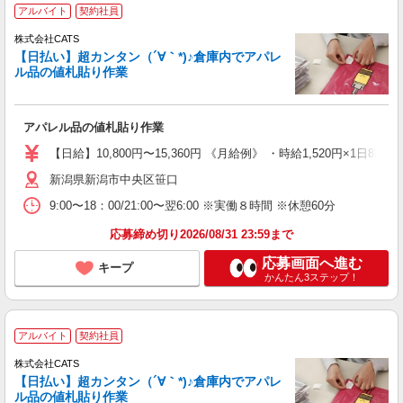
アルバイト
契約社員
株式会社CATS
【日払い】超カンタン（´∀｀*)♪倉庫内でアパレ
ル品の値札貼り作業
アパレル品の値札貼り作業
【日給】10,800円〜15,360円 《月給例》 ・時給1,520円×1日8h×
新潟県新潟市中央区笹口
9:00〜18：00/21:00〜翌6:00 ※実働８時間 ※休憩60分
応募締め切り2026/08/31 23:59まで
応募画面へ進む
キープ
かんたん3ステップ！
アルバイト
契約社員
株式会社CATS
【日払い】超カンタン（´∀｀*)♪倉庫内でアパレ
ル品の値札貼り作業