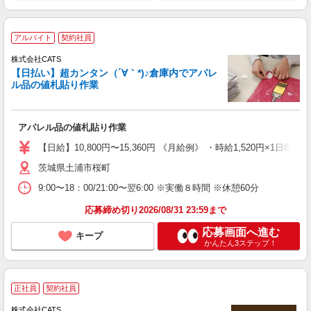
アルバイト
契約社員
株式会社CATS
【日払い】超カンタン（´∀｀*)♪倉庫内でアパレ
ル品の値札貼り作業
アパレル品の値札貼り作業
【日給】10,800円〜15,360円 《月給例》 ・時給1,520円×1日8h×
茨城県土浦市桜町
9:00〜18：00/21:00〜翌6:00 ※実働８時間 ※休憩60分
応募締め切り2026/08/31 23:59まで
応募画面へ進む
キープ
かんたん3ステップ！
正社員
契約社員
株式会社CATS