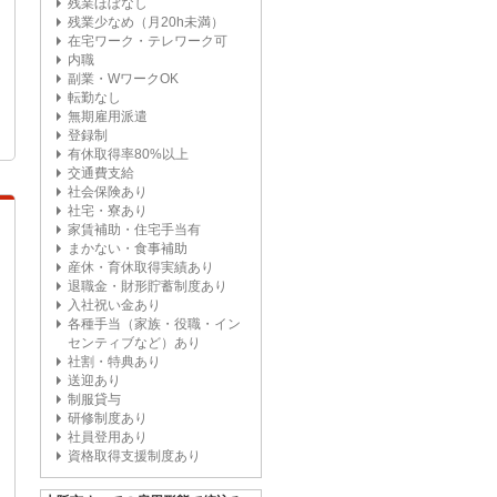
残業ほぼなし
残業少なめ（月20h未満）
在宅ワーク・テレワーク可
内職
副業・WワークOK
転勤なし
無期雇用派遣
登録制
有休取得率80%以上
交通費支給
社会保険あり
社宅・寮あり
家賃補助・住宅手当有
まかない・食事補助
産休・育休取得実績あり
退職金・財形貯蓄制度あり
入社祝い金あり
各種手当（家族・役職・イン
センティブなど）あり
社割・特典あり
送迎あり
制服貸与
研修制度あり
社員登用あり
資格取得支援制度あり