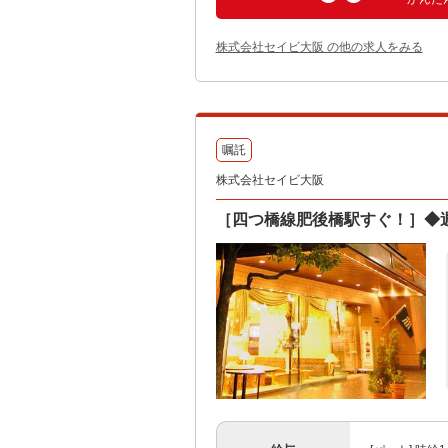
株式会社セイビ大阪 の他の求人をみる
嘱託
株式会社セイビ大阪
［四つ橋線肥後橋駅すぐ！］◆