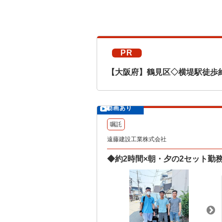
PR
【大阪府】鶴見区◇横堤駅徒歩
動画あり
嘱託
遠藤建設工業株式会社
◆約2時間×朝・夕の2セット勤務