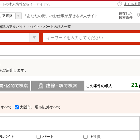
よくある
パートの求人情報ならイーアイデム
保存した
0
リア選択
「あなたの街」のお仕事が探せる求人サイト
検索条件
 嘱託のアルバイト・バイト・パートの求人一覧
！
をご紹介します。
21
この条件の求人
間で検索
路線・駅・駅で検索
市すべて
大阪市、堺市以外すべて
ルバイト
パート
正社員