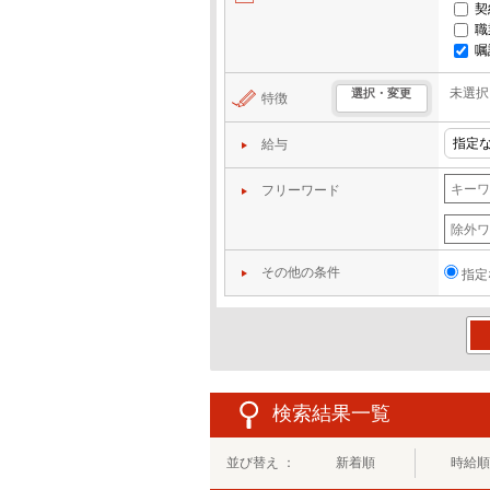
契
職
嘱
未選択
選択・変更
特徴
給与
フリーワード
その他の条件
指定
この
検索結果一覧
並び替え ：
新着順
時給順