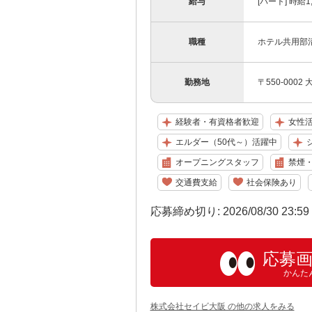
給与
[パート] 時給
職種
ホテル共用部
勤務地
〒550-00
経験者・有資格者歓迎
女性
エルダー（50代～）活躍中
オープニングスタッフ
禁煙
交通費支給
社会保険あり
応募締め切り: 2026/08/30 23:5
応募
かんた
株式会社セイビ大阪 の他の求人をみる