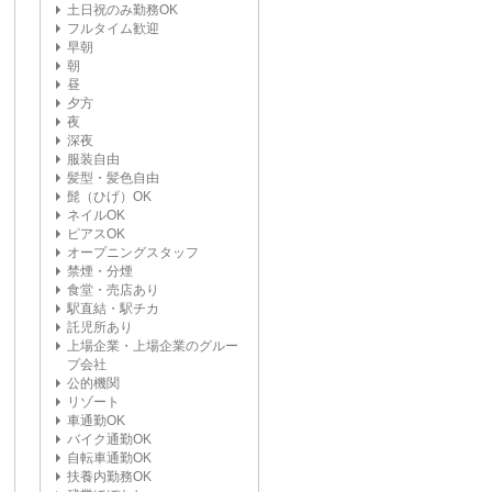
土日祝のみ勤務OK
フルタイム歓迎
早朝
朝
昼
夕方
夜
深夜
服装自由
髪型・髪色自由
髭（ひげ）OK
ネイルOK
ピアスOK
オープニングスタッフ
禁煙・分煙
食堂・売店あり
駅直結・駅チカ
託児所あり
上場企業・上場企業のグルー
プ会社
公的機関
リゾート
車通勤OK
バイク通勤OK
自転車通勤OK
扶養内勤務OK