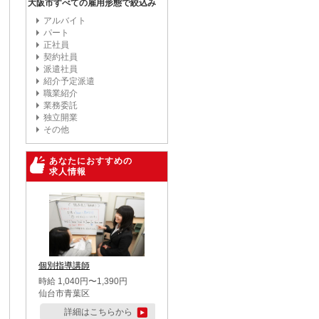
大阪市すべての雇用形態で絞込み
アルバイト
パート
正社員
契約社員
派遣社員
紹介予定派遣
職業紹介
業務委託
独立開業
その他
あなたにおすすめの
求人情報
個別指導講師
時給 1,040円〜1,390円
仙台市青葉区
詳細はこちらから