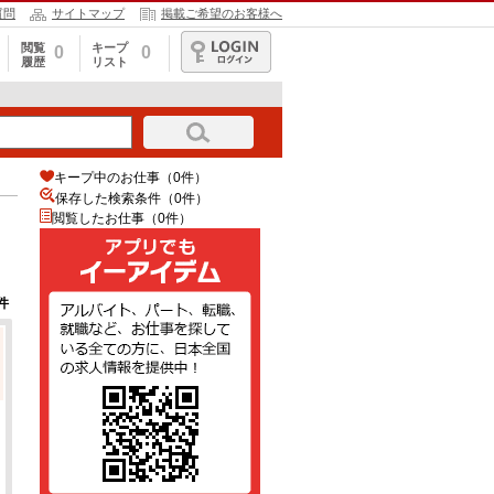
質問
サイトマップ
掲載ご希望のお客様へ
閲覧
キープ
0
0
履歴
リスト
ログイン
キープ中のお仕事（0件）
保存した検索条件（
0
件）
閲覧したお仕事（0件）
件