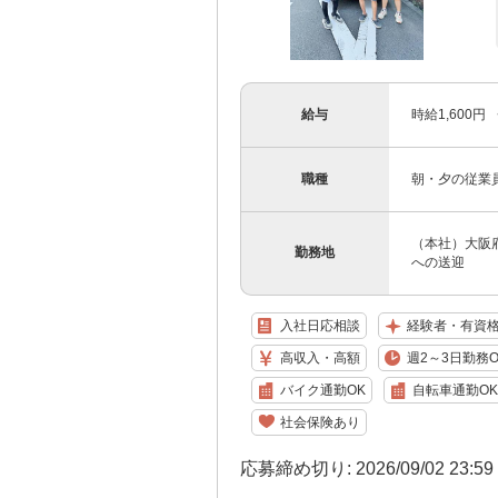
給与
時給1,600円
職種
朝・夕の従業
（本社）大阪府
勤務地
への送迎
入社日応相談
経験者・有資
高収入・高額
週2～3日勤務O
バイク通勤OK
自転車通勤OK
社会保険あり
応募締め切り: 2026/09/02 23:5