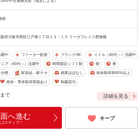
1,180円+交通費支給（規定による）
清掃
02 大阪府大阪市西区江戸堀１丁目１３－１０ リーガプレイス肥後橋
活躍中
フリーター歓迎
ブランクOK
ミドル（40代～）活躍中
シニア（60代～）活躍中
時間固定シフト制
朝
夜
・分煙
駅直結・駅チカ
残業ほぼなし
有休取得率80%以上
産休・育休取得実績あり
制服貸与
9 まで
詳細を見る
画面へ進む
キープ
ん3ステップ！