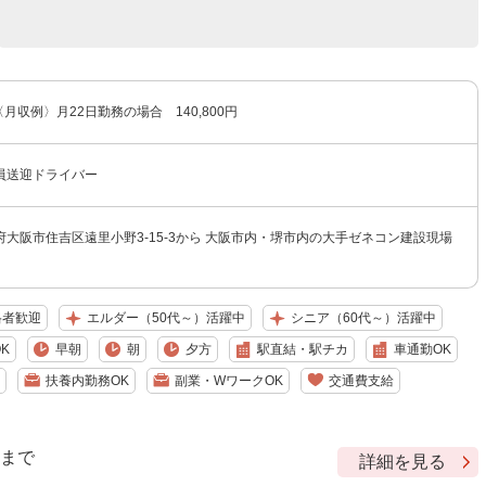
 〈月収例〉月22日勤務の場合 140,800円
員送迎ドライバー
大阪市住吉区遠里小野3-15-3から 大阪市内・堺市内の大手ゼネコン建設現場
格者歓迎
エルダー（50代～）活躍中
シニア（60代～）活躍中
K
早朝
朝
夕方
駅直結・駅チカ
車通勤OK
扶養内勤務OK
副業・WワークOK
交通費支給
9 まで
詳細を見る