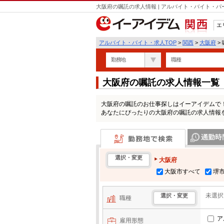
大阪府の嘱託の求人情報 | アルバイト・バイト・
エ
関西
アルバイト・バイト・求人TOP
>
関西
>
大阪府
>
勤務地
職種
大阪府の嘱託の求人情報一覧
大阪府の嘱託のお仕事探しはイーアイデムで
あなたにぴったりの大阪府の嘱託の求人情報
勤務地で検索
通勤時間・区
選択・変更
大阪府
大阪市すべて
堺
未選択
選択・変更
職種
ア
雇用形態