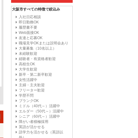
大阪市すべての特徴で絞込み
入社日応相談
即日勤務OK
履歴書不要
Web面接OK
友達と応募OK
職場見学OKまたは説明会あり
大量募集（10名以上）
未経験歓迎
経験者・有資格者歓迎
高校生OK
大学生歓迎
新卒・第二新卒歓迎
女性活躍中
主婦・主夫歓迎
フリーター歓迎
学歴不問
ブランクOK
ミドル（40代～）活躍中
エルダー（50代～）活躍中
シニア（60代～）活躍中
障がい者積極採用
英語が活かせる
語学力を活かせる（英語以
外）