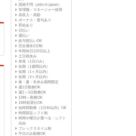
国籍不問（jobs in japan）
管理職・マネージャー採用
高収入・高額
ボーナス・賞与あり
昇給あり
日払い
週払い
給与前払いOK
完全週休2日制
年間休日120日以上
土日祝休み
単発（1日のみ）
短期（1週間以内）
短期（1ヶ月以内）
短期（3ヶ月以内）
春・夏・冬休み期間限定
週1日勤務OK
週2～3日勤務OK
10時～勤務OK
16時前退社OK
短時間勤務（1日4h以内）OK
時間固定シフト制
時間や曜日が選べる・シフト
自由
フレックスタイム制
平日のみ勤務OK