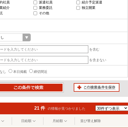
約社員
派遣社員
紹介予定派遣
業紹介
業務委託
独立開業
託
その他
を含む
を含まない
なし
本日掲載
締切間近
この検索条件を保存
条件で検索
21 件
の情報が見つかりました
日給順
月給順
並び替え解除