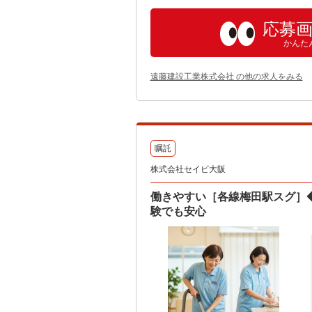
応募
かんた
遠藤建設工業株式会社 の他の求人をみる
嘱託
株式会社セイビ大阪
働きやすい［各線梅田駅スグ］◆
験でも安心