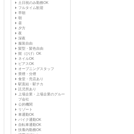
土日祝のみ勤務OK
フルタイム歓迎
早朝
朝
昼
夕方
夜
深夜
服装自由
髪型・髪色自由
髭（ひげ）OK
ネイルOK
ピアスOK
オープニングスタッフ
禁煙・分煙
食堂・売店あり
駅直結・駅チカ
託児所あり
上場企業・上場企業のグルー
プ会社
公的機関
リゾート
車通勤OK
バイク通勤OK
自転車通勤OK
扶養内勤務OK