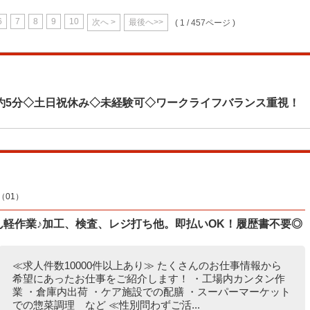
6
7
8
9
10
次へ >
最後へ>>
( 1 / 457ページ )
約5分◇土日祝休み◇未経験可◇ワークライフバランス重視！
01）
たん軽作業♪加工、検査、レジ打ち他。即払いOK！履歴書不要◎
≪求人件数10000件以上あり≫ たくさんのお仕事情報から
希望にあったお仕事をご紹介します！ ・工場内カンタン作
業 ・倉庫内出荷 ・ケア施設での配膳 ・スーパーマーケット
での惣菜調理 など ≪性別問わずご活...