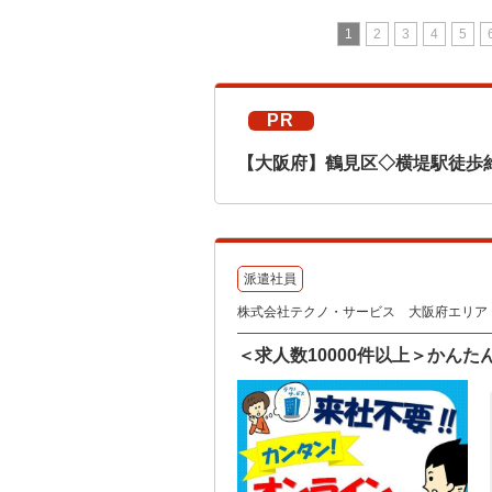
1
2
3
4
5
PR
【大阪府】鶴見区◇横堤駅徒歩
派遣社員
株式会社テクノ・サービス 大阪府エリア（
＜求人数10000件以上＞かん