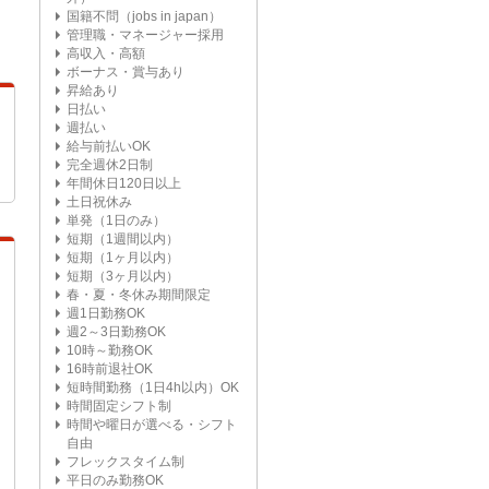
国籍不問（jobs in japan）
管理職・マネージャー採用
高収入・高額
ボーナス・賞与あり
昇給あり
日払い
週払い
給与前払いOK
完全週休2日制
年間休日120日以上
土日祝休み
単発（1日のみ）
短期（1週間以内）
短期（1ヶ月以内）
短期（3ヶ月以内）
春・夏・冬休み期間限定
週1日勤務OK
週2～3日勤務OK
10時～勤務OK
16時前退社OK
短時間勤務（1日4h以内）OK
時間固定シフト制
時間や曜日が選べる・シフト
自由
フレックスタイム制
平日のみ勤務OK