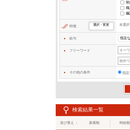
契
職
嘱
未選択
選択・変更
特徴
給与
フリーワード
その他の条件
指定
この
検索結果一覧
並び替え ：
新着順
時給順