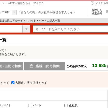
よくある
ト・パートの求人情報ならイーアイデム
保存した
0
リア選択
「あなたの街」のお仕事が探せる求人サイト
検索条件
 派遣社員のアルバイト・バイト・パートの求人一覧
一覧
ムで！
情報をご紹介します。
13,685
この条件の求人
間で検索
路線・駅・駅で検索
市すべて
大阪市、堺市以外すべて
ルバイト
パート
正社員