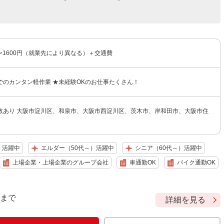
円〜1600円（就業先により異なる）＋交通費
でのカンタン軽作業 ★未経験OKのお仕事たくさん！
数あり 大阪市淀川区、和泉市、大阪市西淀川区、茨木市、岸和田市、大阪市住
）活躍中
エルダー（50代～）活躍中
シニア（60代～）活躍中
上場企業・上場企業のグループ会社
車通勤OK
バイク通勤OK
9 まで
詳細を見る