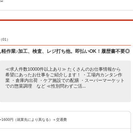
る
01）
たん軽作業♪加工、検査、レジ打ち他。即払いOK！履歴書不要◎
≪求人件数10000件以上あり≫ たくさんのお仕事情報から
希望にあったお仕事をご紹介します！ ・工場内カンタン作
業 ・倉庫内出荷 ・ケア施設での配膳 ・スーパーマーケット
での惣菜調理 など ≪性別問わずご活...
円〜1600円（就業先により異なる）＋交通費