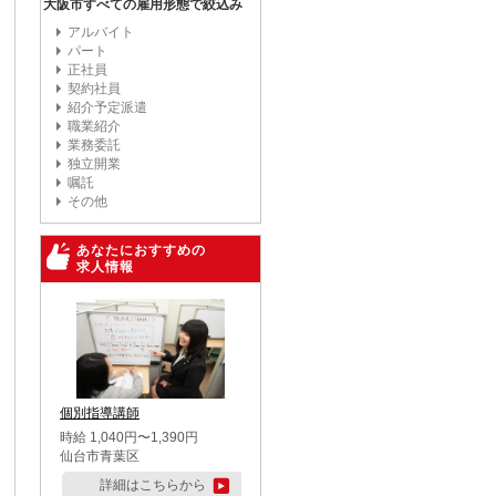
大阪市すべての雇用形態で絞込み
アルバイト
パート
正社員
契約社員
紹介予定派遣
職業紹介
業務委託
独立開業
嘱託
その他
あなたにおすすめの
求人情報
個別指導講師
時給 1,040円〜1,390円
仙台市青葉区
詳細はこちらから