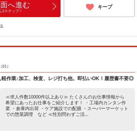
画面へ進む
キープ
ん3ステップ！
る
01）
たん軽作業♪加工、検査、レジ打ち他。即払いOK！履歴書不要◎
≪求人件数10000件以上あり≫ たくさんのお仕事情報から
希望にあったお仕事をご紹介します！ ・工場内カンタン作
業 ・倉庫内出荷 ・ケア施設での配膳 ・スーパーマーケット
での惣菜調理 など ≪性別問わずご活...