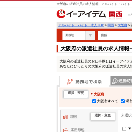
大阪府の派遣社員の求人情報 | アルバイト・バイ
エ
関西
アルバイト・バイト・求人TOP
>
関西
>
大阪府
>
勤務地
職種
大阪府の派遣社員の求人情報
大阪府の派遣社員のお仕事探しはイーアイデ
あなたにぴったりの大阪府の派遣社員の求人
勤務地で検索
通勤時間・区
選択・変更
大阪府
大阪市すべて
堺
未選択
選択・変更
職種
ア
雇用形態