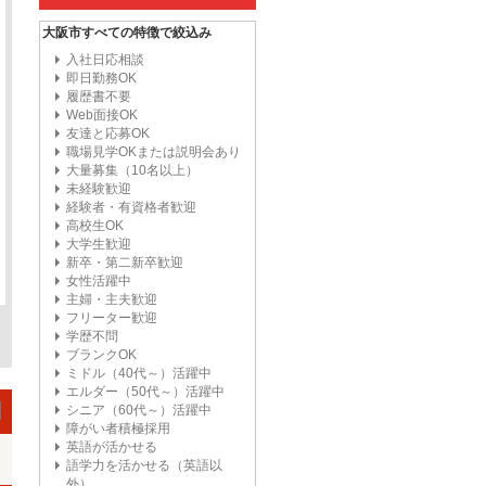
大阪市すべての特徴で絞込み
入社日応相談
即日勤務OK
履歴書不要
Web面接OK
友達と応募OK
職場見学OKまたは説明会あり
大量募集（10名以上）
未経験歓迎
経験者・有資格者歓迎
高校生OK
大学生歓迎
新卒・第二新卒歓迎
女性活躍中
主婦・主夫歓迎
フリーター歓迎
学歴不問
ブランクOK
ミドル（40代～）活躍中
エルダー（50代～）活躍中
シニア（60代～）活躍中
障がい者積極採用
英語が活かせる
語学力を活かせる（英語以
外）