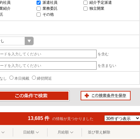
約社員
派遣社員
紹介予定派遣
業紹介
業務委託
独立開業
託
その他
を含む
を含まない
なし
本日掲載
締切間近
この検索条件を保存
条件で検索
13,685 件
の情報が見つかりました
日給順
月給順
並び替え解除