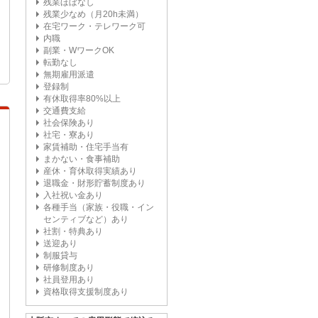
残業ほぼなし
残業少なめ（月20h未満）
在宅ワーク・テレワーク可
内職
副業・WワークOK
転勤なし
無期雇用派遣
登録制
有休取得率80%以上
交通費支給
社会保険あり
社宅・寮あり
家賃補助・住宅手当有
まかない・食事補助
産休・育休取得実績あり
退職金・財形貯蓄制度あり
入社祝い金あり
各種手当（家族・役職・イン
センティブなど）あり
社割・特典あり
送迎あり
制服貸与
研修制度あり
社員登用あり
資格取得支援制度あり