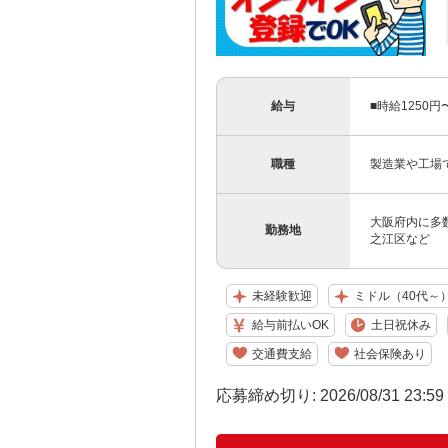
給与
■時給1250
職種
製造業や工場
大阪府内に多
勤務地
之江区など
未経験歓迎
ミドル（40代～
給与前払いOK
土日祝休み
交通費支給
社会保険あり
応募締め切り: 2026/08/31 23:5