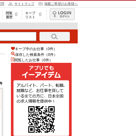
質問
サイトマップ
掲載ご希望のお客様へ
閲覧
キープ
0
0
履歴
リスト
ログイン
キープ中のお仕事（0件）
保存した検索条件（
0
件）
閲覧したお仕事（0件）
件