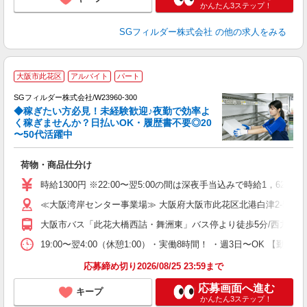
かんたん3ステップ！
SGフィルダー株式会社
の他の求人をみる
大阪市此花区
アルバイト
パート
SGフィルダー株式会社/W23960-300
◆稼ぎたい方必見！未経験歓迎♪夜勤で効率よ
2
く稼ぎませんか？日払いOK・履歴書不要◎20
〜50代活躍中
ル
荷物・商品仕分け
フ
シ
時給1300円 ※22:00〜翌5:00の間は深夜手当込みで時給1，625
副
≪大阪湾岸センター事業場≫ 大阪府大阪市此花区北港白津2-5-3
大阪市バス「此花大橋西詰・舞洲東」バス停より徒歩5分/西九条駅よ
19:00〜翌4:00（休憩1:00）・実働8時間！ ・週3日〜OK 【
応募締め切り2026/08/25 23:59まで
応募画面へ進む
キープ
かんたん3ステップ！