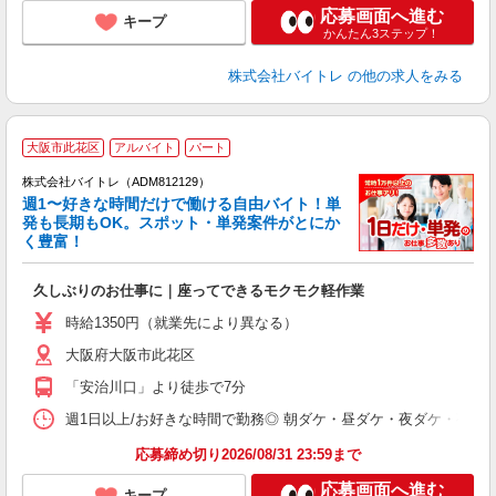
応募画面へ進む
キープ
かんたん3ステップ！
株式会社バイトレ
の他の求人をみる
大阪市此花区
アルバイト
パート
株式会社バイトレ（ADM812129）
週1〜好きな時間だけで働ける自由バイト！単
発も長期もOK。スポット・単発案件がとにか
も
く豊富！
気
久しぶりのお仕事に｜座ってできるモクモク軽作業
即
活
時給1350円（就業先により異なる）
（
大阪府大阪市此花区
短
K
「安治川口」より徒歩で7分
日
髪
週1日以上/お好きな時間で勤務◎ 朝ダケ・昼ダケ・夜ダケ・夜勤など、 ご自
応募締め切り2026/08/31 23:59まで
応募画面へ進む
キープ