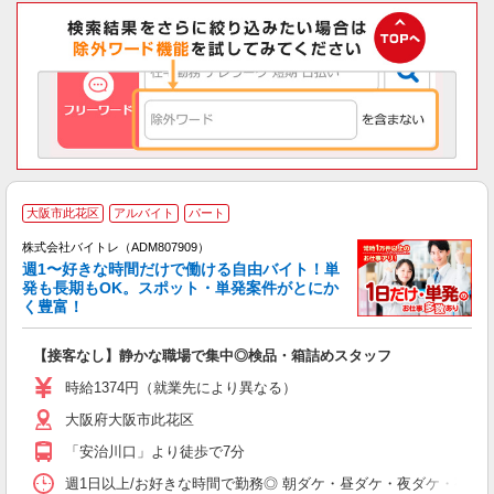
大阪市此花区
アルバイト
パート
株式会社バイトレ（ADM807909）
週1〜好きな時間だけで働ける自由バイト！単
発も長期もOK。スポット・単発案件がとにか
も
く豊富！
気
【接客なし】静かな職場で集中◎検品・箱詰めスタッフ
即
活
時給1374円（就業先により異なる）
（
大阪府大阪市此花区
短
K
「安治川口」より徒歩で7分
日
髪
週1日以上/お好きな時間で勤務◎ 朝ダケ・昼ダケ・夜ダケ・夜勤など、 ご自