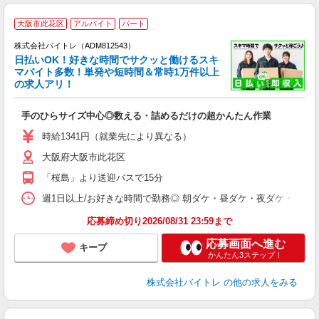
大阪市此花区
アルバイト
パート
株式会社バイトレ（ADM812543）
く
日払いOK！好きな時間でサクッと働けるスキ
マバイト多数！単発や短時間＆常時1万件以上
☆
の求人アリ！
験
手のひらサイズ中心◎数える・詰めるだけの超かんたん作業
即
活
時給1341円（就業先により異なる）
（
大阪府大阪市此花区
短
K
「桜島」より送迎バスで15分
日
髪
週1日以上/お好きな時間で勤務◎ 朝ダケ・昼ダケ・夜ダケ・夜勤など、 ご自
応募締め切り2026/08/31 23:59まで
応募画面へ進む
キープ
かんたん3ステップ！
株式会社バイトレ
の他の求人をみる