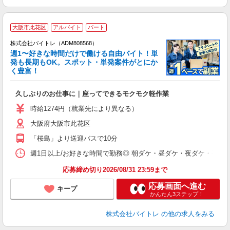
大阪市此花区
アルバイト
パート
株式会社バイトレ（ADM808568）
週1〜好きな時間だけで働ける自由バイト！単
発も長期もOK。スポット・単発案件がとにか
も
く豊富！
気
久しぶりのお仕事に｜座ってできるモクモク軽作業
即
活
時給1274円（就業先により異なる）
（
大阪府大阪市此花区
短
K
「桜島」より送迎バスで10分
日
髪
週1日以上/お好きな時間で勤務◎ 朝ダケ・昼ダケ・夜ダケ・夜勤など、 ご自
応募締め切り2026/08/31 23:59まで
応募画面へ進む
キープ
かんたん3ステップ！
株式会社バイトレ
の他の求人をみる