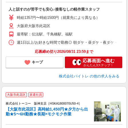
気
人と話すのが苦手でも安心♪接客なしの軽作業スタッフ
即
活
時給1357円〜時給1500円（就業先により異なる）
（
大阪府大阪市此花区
短
K
最寄駅：伝法駅、千鳥橋駅、福駅
日
髪
週1日以上/お好きな時間で勤務◎ 朝ダケ・昼ダケ・夜ダケ・夜勤など、 ご自
応募締め切り2026/08/31 23:59まで
応募画面へ進む
キープ
かんたん3ステップ！
株式会社バイトレ
の他の求人をみる
＼
大阪市此花区
派遣社員
（
株式会社トーコー 阪神支店［HSKA1800070U50-4］
籍
【大阪市此花区】高時給1,450円★夕方から出
勤★5〜6H勤務★長期×モクモク作業
有
お
高