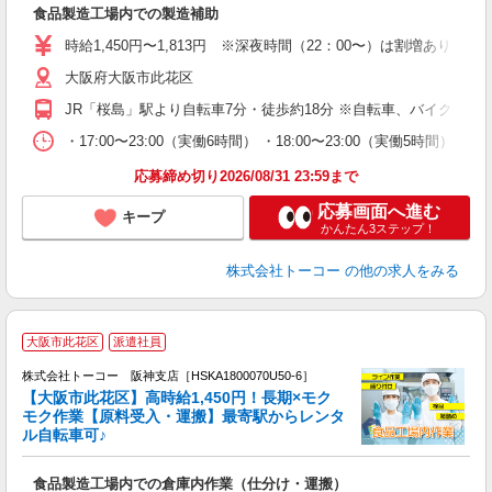
食品製造工場内での製造補助
婦
活
時給1,450円〜1,813円 ※深夜時間（22：00〜）は割増あり
保
大阪府大阪市此花区
JR「桜島」駅より自転車7分・徒歩約18分 ※自転車、バイク通勤
・17:00〜23:00（実働6時間） ・18:00〜23:00（
応募締め切り2026/08/31 23:59まで
応募画面へ進む
キープ
かんたん3ステップ！
株式会社トーコー
の他の求人をみる
大阪市此花区
派遣社員
で
円
株式会社トーコー 阪神支店［HSKA1800070U50-6］
【大阪市此花区】高時給1,450円！長期×モク
モク作業【原料受入・運搬】最寄駅からレンタ
要
ル自転車可♪
て
高
食品製造工場内での倉庫内作業（仕分け・運搬）
婦