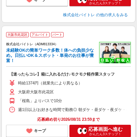
かんたん3ステップ！
株式会社バイトレ
の他の求人をみる
大阪市此花区
アルバイト
パート
株式会社バイトレ（ADM813334）
未経験OKの簡単ワーク多数！体への負担少な
め。日払いOK＆スポット・単発のお仕事が豊
富！
ス
ロ
【迷ったらコレ】箱に入れるだけ♪モクモク軽作業スタッフ
即
活
時給1374円（就業先により異なる）
（
大阪府大阪市此花区
短
K
「桜島」よりバスで10分
日
髪
週1日以上/お好きな時間で勤務◎ 朝ダケ・昼ダケ・夜ダケ・夜勤など、 ご自
応募締め切り2026/08/31 23:59まで
応募画面へ進む
キープ
かんたん3ステップ！