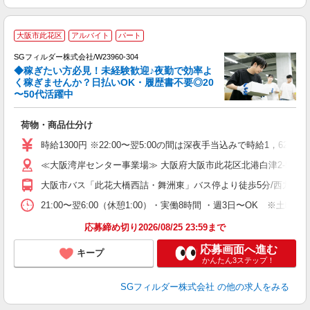
大阪市此花区
アルバイト
パート
SGフィルダー株式会社/W23960-304
◆稼ぎたい方必見！未経験歓迎♪夜勤で効率よ
2
く稼ぎませんか？日払いOK・履歴書不要◎20
〜50代活躍中
ル
荷物・商品仕分け
フ
シ
時給1300円 ※22:00〜翌5:00の間は深夜手当込みで時給1，625
イ
≪大阪湾岸センター事業場≫ 大阪府大阪市此花区北港白津2-5-3
り
大阪市バス「此花大橋西詰・舞洲東」バス停より徒歩5分/西九条駅よ
21:00〜翌6:00（休憩1:00）・実働8時間 ・週3日〜OK ※
応募締め切り2026/08/25 23:59まで
応募画面へ進む
キープ
かんたん3ステップ！
SGフィルダー株式会社
の他の求人をみる