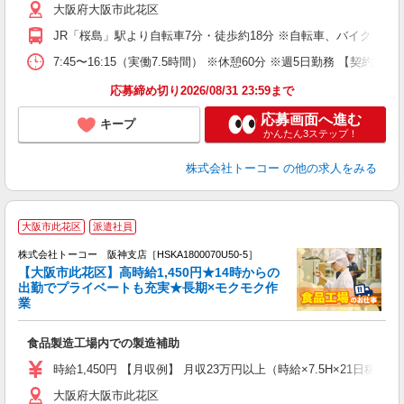
大阪府大阪市此花区
JR「桜島」駅より自転車7分・徒歩約18分 ※自転車、バイク通勤
7:45〜16:15（実働7.5時間） ※休憩60分 ※週5日勤務
応募締め切り2026/08/31 23:59まで
応募画面へ進む
キープ
かんたん3ステップ！
株式会社トーコー
の他の求人をみる
＼
大阪市此花区
派遣社員
（
時
株式会社トーコー 阪神支店［HSKA1800070U50-5］
【大阪市此花区】高時給1,450円★14時からの
多
出勤でプライベートも充実★長期×モクモク作
業
布
高
食品製造工場内での製造補助
婦
活
時給1,450円 【月収例】 月収23万円以上（時給×7.5H×21日稼
保
大阪府大阪市此花区