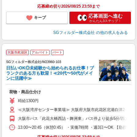
応募締め切り2026/08/25 23:59まで
応募画面へ進む
キープ
かんたん3ステップ！
SGフィルダー株式会社
の他の求人をみる
大阪市此花区
アルバイト
パート
SGフィルダー株式会社/W23960-103
日払いOK◎未経験から始められるお仕事！ブ
ランクのある方も歓迎！≪20代〜50代がメイ
ンに活躍中≫
稼
荷物・商品仕分け
フ
シ
時給1300円
業
≪大阪湾岸センター事業場≫ 大阪府大阪市此花区北港白津2-5-3
大阪市バス「此花大橋西詰・舞洲東」バス停より徒歩5分/西九条駅よ
13:00〜20:45（休憩0:45） ・実働7時間 ・週3日〜OK 【勤