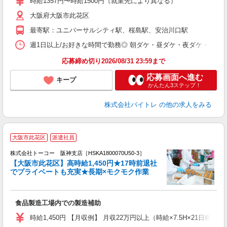
時給1357円〜時給1500円（就業先により異なる）
（
大阪府大阪市此花区
短
K
最寄駅：ユニバーサルシティ駅、桜島駅、安治川口駅
日
髪
週1日以上/お好きな時間で勤務◎ 朝ダケ・昼ダケ・夜ダケ・夜勤など、 ご自
応募締め切り2026/08/31 23:59まで
応募画面へ進む
キープ
かんたん3ステップ！
株式会社バイトレ
の他の求人をみる
＼
大阪市此花区
派遣社員
（
時
株式会社トーコー 阪神支店［HSKA1800070U50-3］
【大阪市此花区】高時給1,450円★17時前退社
多
でプライベートも充実★長期×モクモク作業
布
高
食品製造工場内での製造補助
婦
活
時給1,450円 【月収例】 月収22万円以上（時給×7.5H×21日稼
保