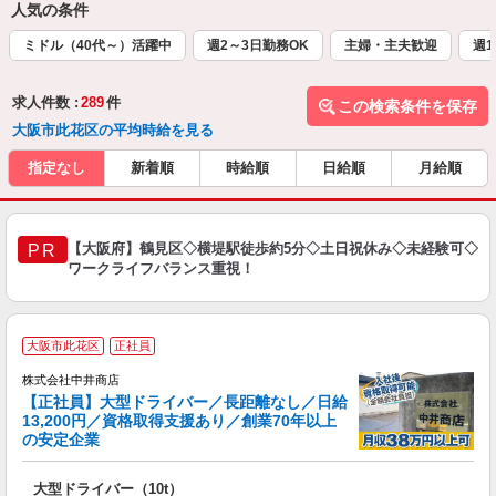
人気の条件
ミドル（40代～）活躍中
週2～3日勤務OK
主婦・主夫歓迎
週1
求人件数 :
289
件
この検索条件を保存
大阪市此花区の平均時給を見る
指定なし
新着順
時給順
日給順
月給順
【大阪府】鶴見区◇横堤駅徒歩約5分◇土日祝休み◇未経験可◇
PR
ワークライフバランス重視！
大阪市此花区
正社員
株式会社中井商店
【正社員】大型ドライバー／長距離なし／日給
13,200円／資格取得支援あり／創業70年以上
の安定企業
場
大型ドライバー（10t）
入