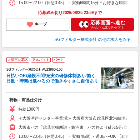
15:00〜22:00（休憩0:45） ・実働6時間15分＊お好きな時
応募締め切り2026/08/25 23:59まで
応募画面へ進む
キープ
かんたん3ステップ！
SGフィルダー株式会社
の他の求人をみる
大阪市此花区
アルバイト
パート
SGフィルダー株式会社/W23960-103
日払いOK/経験不問/充実の研修体制あり/働く
日数・時間は選べるので働きやすさに自信あり
作
荷物・商品仕分け
フ
シ
時給1300円
業
≪大阪湾岸センター事業場≫ 大阪府大阪市此花区北港白津2-5-3
大阪市バス「此花大橋西詰・舞洲東」バス停より徒歩5分/西九条駅よ
13:00〜20:45（休憩0:45） ・実働7時間 ・週3日〜OK 【勤