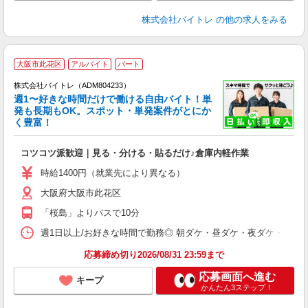
株式会社バイトレ
の他の求人をみる
大阪市此花区
アルバイト
パート
株式会社バイトレ（ADM804233）
週1〜好きな時間だけで働ける自由バイト！単
発も長期もOK。スポット・単発案件がとにか
も
く豊富！
気
コツコツ派歓迎｜見る・分ける・貼るだけ♪倉庫内軽作業
即
活
時給1400円（就業先により異なる）
（
大阪府大阪市此花区
短
K
「桜島」よりバスで10分
日
髪
週1日以上/お好きな時間で勤務◎ 朝ダケ・昼ダケ・夜ダケ・夜勤など、 ご自
応募締め切り2026/08/31 23:59まで
応募画面へ進む
キープ
かんたん3ステップ！