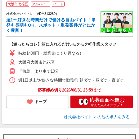
大阪市此花区
アルバイト
パート
株式会社バイトレ（ADM813289）
週1〜好きな時間だけで働ける自由バイト！単
発も長期もOK。スポット・単発案件がとにか
も
く豊富！
気
【迷ったらコレ】箱に入れるだけ♪モクモク軽作業スタッフ
即
活
時給1400円（就業先により異なる）
（
大阪府大阪市此花区
短
K
「桜島」より車で10分
日
髪
週1日以上/お好きな時間で勤務◎ 朝ダケ・昼ダケ・夜ダケ・夜勤など、 ご自
応募締め切り2026/08/31 23:59まで
応募画面へ進む
キープ
かんたん3ステップ！
株式会社バイトレ
の他の求人をみる