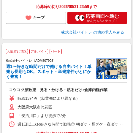
応募締め切り2026/08/31 23:59まで
応募画面へ進む
キープ
かんたん3ステップ！
株式会社バイトレ
の他の求人をみる
大阪市此花区
アルバイト
パート
株式会社バイトレ（ADM807908）
週1〜好きな時間だけで働ける自由バイト！単
発も長期もOK。スポット・単発案件がとにか
も
く豊富！
気
コツコツ派歓迎｜見る・分ける・貼るだけ♪倉庫内軽作業
即
活
時給1374円（就業先により異なる）
（
大阪府大阪市此花区
短
K
「安治川口」より徒歩で7分
日
髪
週1日以上/お好きな時間で勤務◎ 朝ダケ・昼ダケ・夜ダケ・夜勤など、 ご自