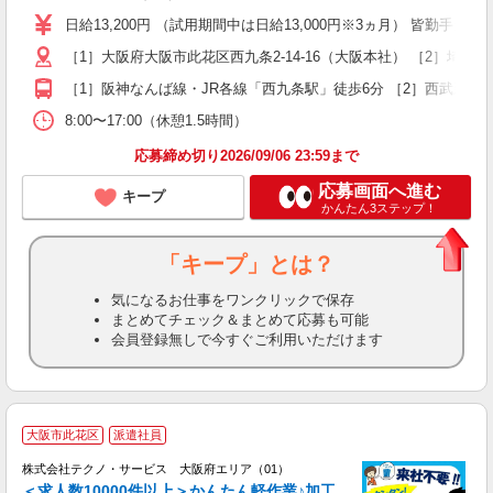
K
日給13,200円 （試用期間中は日給13,000円※3ヵ月） 皆勤手当5,
～
［1］大阪府大阪市此花区西九条2-14-16（大阪本社） ［2］埼玉県
車
［1］阪神なんば線・JR各線「西九条駅」徒歩6分 ［2］西武新宿線
得
8:00〜17:00（休憩1.5時間）
応募締め切り2026/09/06 23:59まで
応募画面へ進む
キープ
かんたん3ステップ！
「キープ」とは？
気になるお仕事をワンクリックで保存
まとめてチェック＆まとめて応募も可能
会員登録無しで今すぐご利用いただけます
≪
大阪市此花区
派遣社員
株式会社テクノ・サービス 大阪府エリア（01）
＜求人数10000件以上＞かんたん軽作業♪加工