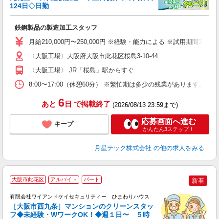
全
124日◇日勤
勤
鉄鋼製品の製造加工スタッフ
職
ナ
月給210,000円〜250,000円 ※経験・能力による ※試用期間3カ
み
〈大阪工場〉大阪府大阪市此花区桜島3-10-44
財
〈大阪工場〉 JR「桜島」駅からすぐ
8:00〜17:00（休憩60分） ※繁忙期は多少の残業があります。
6
あと
日
で掲載終了
(2026/08/13 23:59まで)
応募画面へ進む
キープ
かんたん3ステップ！
月星テック株式会社
の他の求人をみる
大阪市此花区
アルバイト
パート
新着
ん
有限会社ワイアンドケイセキュリティー ひまわりハウス
験
［大阪市西九条］マンションのクリーンスタッ
の
フ◆未経験・WワークOK！◆週１日〜 ５時