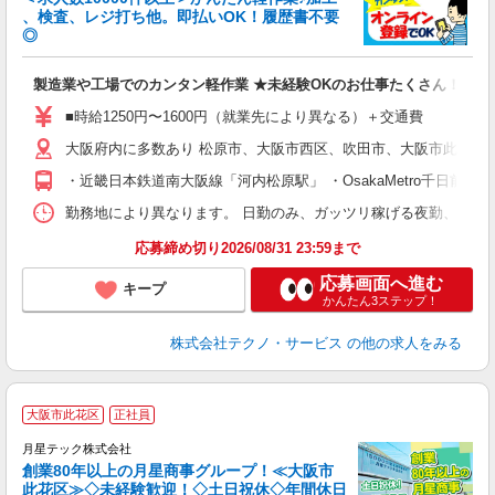
、検査、レジ打ち他。即払いOK！履歴書不要
◎
お
製造業や工場でのカンタン軽作業 ★未経験OKのお仕事たくさん！
未
ア
■時給1250円〜1600円（就業先により異なる）＋交通費
の
大阪府内に多数あり 松原市、大阪市西区、吹田市、大阪市此花区
・近畿日本鉄道南大阪線「河内松原駅」 ・OsakaMetro千日
勤務地により異なります。 日勤のみ、ガッツリ稼げる夜勤、シフトによる交
応募締め切り2026/08/31 23:59まで
応募画面へ進む
キープ
かんたん3ステップ！
株式会社テクノ・サービス
の他の求人をみる
大阪市此花区
正社員
月星テック株式会社
創業80年以上の月星商事グループ！≪大阪市
此花区≫◇未経験歓迎！◇土日祝休◇年間休日