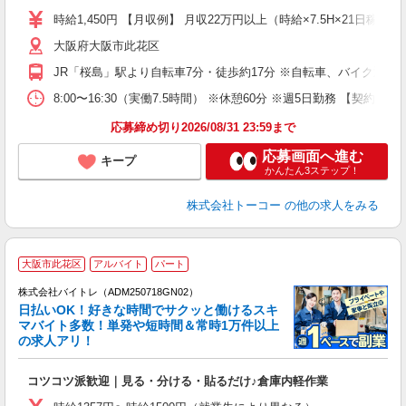
活
時給1,450円 【月収例】 月収22万円以上（時給×7.5H×21日稼
保
大阪府大阪市此花区
JR「桜島」駅より自転車7分・徒歩約17分 ※自転車、バイク通勤
8:00〜16:30（実働7.5時間） ※休憩60分 ※週5日勤務
応募締め切り2026/08/31 23:59まで
応募画面へ進む
キープ
かんたん3ステップ！
株式会社トーコー
の他の求人をみる
大阪市此花区
アルバイト
パート
株式会社バイトレ（ADM250718GN02）
く
日払いOK！好きな時間でサクッと働けるスキ
マバイト多数！単発や短時間＆常時1万件以上
☆
の求人アリ！
験
コツコツ派歓迎｜見る・分ける・貼るだけ♪倉庫内軽作業
即
活