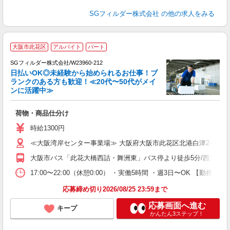
SGフィルダー株式会社
の他の求人をみる
大阪市此花区
アルバイト
パート
SGフィルダー株式会社/W23960-212
日払いOK◎未経験から始められるお仕事！ブ
ランクのある方も歓迎！≪20代〜50代がメイ
ンに活躍中≫
稼
荷物・商品仕分け
フ
シ
時給1300円
業
≪大阪湾岸センター事業場≫ 大阪府大阪市此花区北港白津2-5-3
大阪市バス「此花大橋西詰・舞洲東」バス停より徒歩5分/西九条駅よ
17:00〜22:00（休憩0:00） ・実働5時間 ・週3日〜OK 【勤
応募締め切り2026/08/25 23:59まで
応募画面へ進む
キープ
かんたん3ステップ！