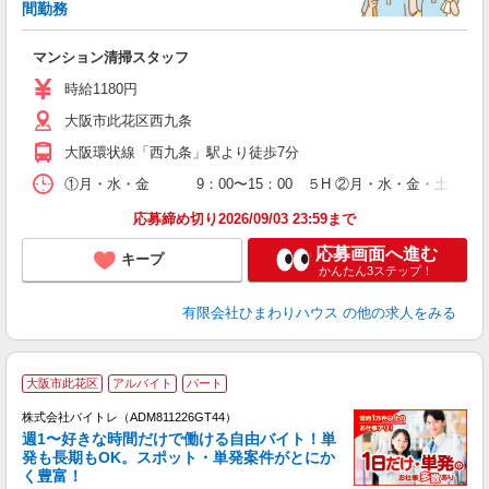
間勤務
マンション清掃スタッフ
時給1180円
大阪市此花区西九条
大阪環状線「西九条」駅より徒歩7分
①月・水・金 9：00〜15：00 ５H ②月・水・金・土 9：
応募締め切り2026/09/03 23:59まで
応募画面へ進む
キープ
かんたん3ステップ！
有限会社ひまわりハウス
の他の求人をみる
大阪市此花区
アルバイト
パート
株式会社バイトレ（ADM811226GT44）
週1〜好きな時間だけで働ける自由バイト！単
発も長期もOK。スポット・単発案件がとにか
も
く豊富！