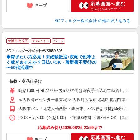
応募画面へ進む
キープ
かんたん3ステップ！
SGフィルダー株式会社
の他の求人をみる
大阪市此花区
アルバイト
パート
SGフィルダー株式会社/W23960-305
◆稼ぎたい方必見！未経験歓迎♪夜勤で効率よ
2
く稼ぎませんか？日払いOK・履歴書不要◎20
〜50代活躍中
ル
荷物・商品仕分け
フ
シ
時給1300円 ※22:00〜翌5:00の間は深夜手当込みで時給1，625
副
≪大阪湾岸センター事業場≫ 大阪府大阪市此花区北港白津2-5-3
大阪市バス「此花大橋西詰・舞洲東」バス停より徒歩5分/西九条駅よ
20:00〜翌5:00（休憩1:00）・実働8時間 ・週3日〜OK 【勤
応募締め切り2026/08/25 23:59まで
応募画面へ進む
キープ