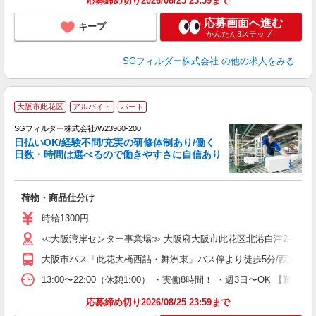
応募締め切り2026/08/25 23:59まで
応募画面へ進む
キープ
かんたん3ステップ！
SGフィルダー株式会社
の他の求人をみる
大阪市此花区
アルバイト
パート
SGフィルダー株式会社/W23960-200
日払いOK/経験不問/充実の研修体制あり/働く
日数・時間は選べるので働きやすさに自信あり
作
荷物・商品仕分け
フ
シ
時給1300円
業
≪大阪湾岸センター事業場≫ 大阪府大阪市此花区北港白津2-5-3
大阪市バス「此花大橋西詰・舞洲東」バス停より徒歩5分/西九条駅よ
13:00〜22:00（休憩1:00） ・実働8時間！ ・週3日〜OK 【
応募締め切り2026/08/25 23:59まで