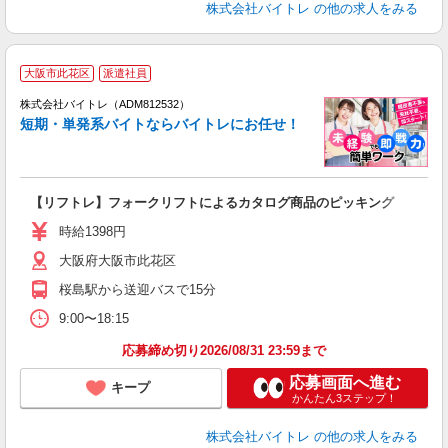
株式会社バイトレ
の他の求人をみる
大阪市此花区
派遣社員
ィ
株式会社バイトレ（ADM812532）
短期・単発系バイトならバイトレにお任せ！
い
【リフトレ】フォークリフトによるカタログ商品のピッキング
即
活
時給1398円
（
大阪府大阪市此花区
煙
桜島駅から送迎バスで15分
9:00〜18:15
応募締め切り2026/08/31 23:59まで
応募画面へ進む
キープ
かんたん3ステップ！
株式会社バイトレ
の他の求人をみる