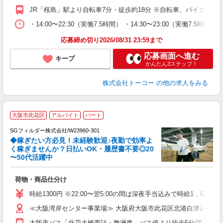
JR「桜島」駅より自転車7分・徒歩約18分 ※自転車、バイク通勤
・14:00〜22:30（実働7.5時間） ・14:30〜23:00
応募締め切り2026/08/31 23:59まで
応募画面へ進む
キープ
かんたん3ステップ！
株式会社トーコー
の他の求人をみる
大阪市此花区
アルバイト
パート
SGフィルダー株式会社/W23960-301
◆稼ぎたい方必見！未経験歓迎♪夜勤で効率よ
2
く稼ぎませんか？日払いOK・履歴書不要◎20
〜50代活躍中
ル
荷物・商品仕分け
フ
シ
時給1300円 ※22:00〜翌5:00の間は深夜手当込みで時給1，625
業
≪大阪湾岸センター事業場≫ 大阪府大阪市此花区北港白津2-5-3
大阪市バス「此花大橋西詰・舞洲東」バス停より徒歩5分/西九条駅よ