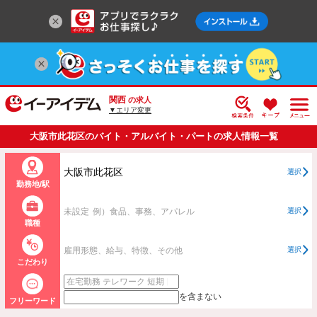
関西
の求人
▼エリア変更
大阪市此花区のバイト・アルバイト・パートの求人情報一覧
大阪市此花区
選択
勤務地/駅
未設定
例）食品、事務、アパレル
選択
職種
雇用形態、給与、特徴、その他
選択
こだわり
を含まない
フリーワード