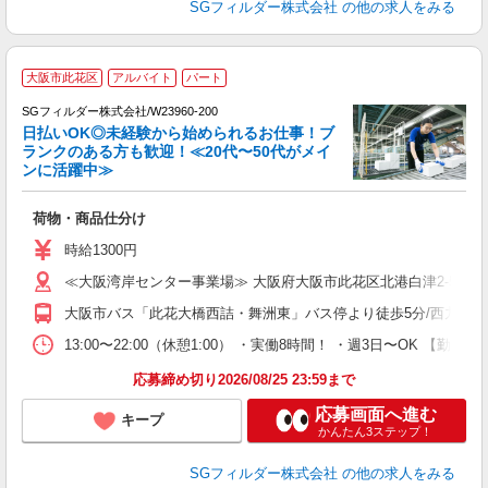
SGフィルダー株式会社
の他の求人をみる
大阪市此花区
アルバイト
パート
SGフィルダー株式会社/W23960-200
日払いOK◎未経験から始められるお仕事！ブ
ランクのある方も歓迎！≪20代〜50代がメイ
ンに活躍中≫
稼
荷物・商品仕分け
フ
シ
時給1300円
業
≪大阪湾岸センター事業場≫ 大阪府大阪市此花区北港白津2-5-3
大阪市バス「此花大橋西詰・舞洲東」バス停より徒歩5分/西九条駅よ
13:00〜22:00（休憩1:00） ・実働8時間！ ・週3日〜OK 【
応募締め切り2026/08/25 23:59まで
応募画面へ進む
キープ
かんたん3ステップ！
SGフィルダー株式会社
の他の求人をみる