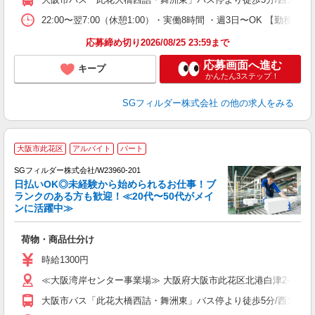
22:00〜翌7:00（休憩1:00）・実働8時間 ・週3日〜OK 【勤務
応募締め切り2026/08/25 23:59まで
応募画面へ進む
キープ
かんたん3ステップ！
SGフィルダー株式会社
の他の求人をみる
大阪市此花区
アルバイト
パート
SGフィルダー株式会社/W23960-201
日払いOK◎未経験から始められるお仕事！ブ
ランクのある方も歓迎！≪20代〜50代がメイ
ンに活躍中≫
稼
荷物・商品仕分け
フ
シ
時給1300円
業
≪大阪湾岸センター事業場≫ 大阪府大阪市此花区北港白津2-5-3
大阪市バス「此花大橋西詰・舞洲東」バス停より徒歩5分/西九条駅よ