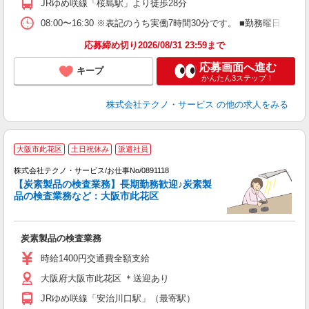
JRゆめ咲線「桜島駅」より徒歩28分
08:00〜16:30 ※表記のうち実働7時間30分です。 ■勤務曜日
応募締め切り2026/08/31 23:59まで
応募画面へ進む
キープ
かんたん3ステップ！
株式会社テクノ・サービス
の他の求人をみる
大阪市此花区
土日祝休み
派遣社員
す
株式会社テクノ・サービス/お仕事No/0891118
迎
【炭素製品の検査業務】長期勤務歓迎♪炭素製
品の検査業務など：大阪市此花区
用
炭素製品の検査業務
履
ミ
時給1400円交通費全額支給
休
大阪府大阪市此花区 ＊送迎あり
援
JRゆめ咲線「安治川口駅」（最寄駅）