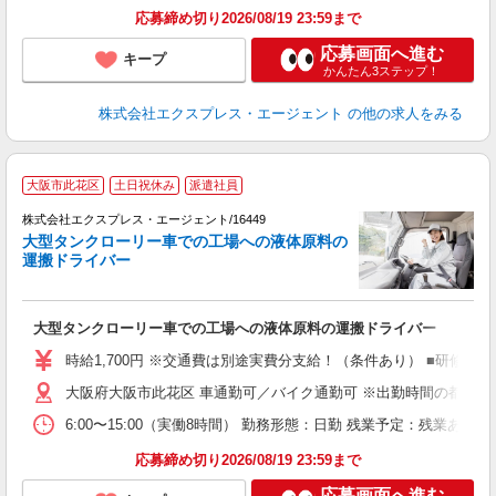
応募締め切り2026/08/19 23:59まで
応募画面へ進む
キープ
かんたん3ステップ！
株式会社エクスプレス・エージェント
の他の求人をみる
▲
大阪市此花区
土日祝休み
派遣社員
な
株式会社エクスプレス・エージェント/16449
大型タンクローリー車での工場への液体原料の
運搬ドライバー
円
―
即
大型タンクローリー車での工場への液体原料の運搬ドライバー
ブ
収
時給1,700円 ※交通費は別途実費分支給！（条件あり） ■研修期間
O
大阪府大阪市此花区 車通勤可／バイク通勤可 ※出勤時間の都合上
朝
6:00〜15:00（実働8時間） 勤務形態：日勤 残業予定：残業
応募締め切り2026/08/19 23:59まで
応募画面へ進む