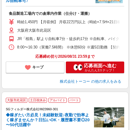
ル自転車可♪
て
高
食品製造工場内での倉庫内作業（仕分け・運搬）
婦
活
時給1,450円 【月収例】 月収22万円以上（時給×7.5H×21日稼
保
大阪府大阪市此花区
JR「桜島」駅より自転車7分・徒歩約17分 ※自転車、バイク通勤
8:00〜16:30（実働7.5時間） ※休憩60分 ※週5日勤務
応募締め切り2026/08/31 23:59まで
応募画面へ進む
キープ
かんたん3ステップ！
株式会社トーコー
の他の求人をみる
大阪市此花区
土日祝休み
アルバイト
パート
SGフィルダー株式会社/W23960-301
◆稼ぎたい方必見！未経験歓迎♪夜勤で効率よ
2
く稼ぎませんか？日払いOK・履歴書不要◎20
〜50代活躍中