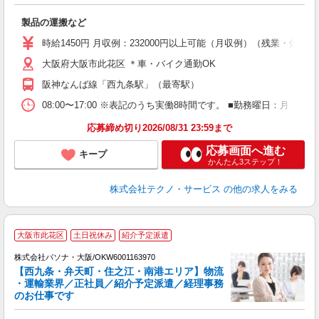
ひ
製品の運搬など
履
ミ
時給1450円 月収例：232000円以上可能（月収例）（残業・休
休
大阪府大阪市此花区 ＊車・バイク通勤OK
援
阪神なんば線「西九条駅」（最寄駅）
08:00〜17:00 ※表記のうち実働8時間です。 ■勤務曜日：月
応募締め切り2026/08/31 23:59まで
応募画面へ進む
キープ
かんたん3ステップ！
株式会社テクノ・サービス
の他の求人をみる
大阪市此花区
土日祝休み
紹介予定派遣
株式会社パソナ・大阪/OKW6001163970
【西九条・弁天町・住之江・南港エリア】物流
・運輸業界／正社員／紹介予定派遣／経理事務
のお仕事です
を
交