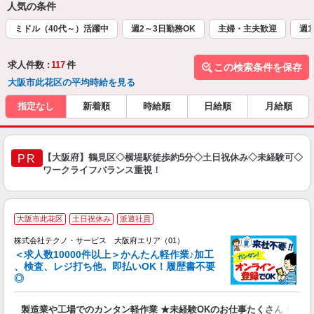
人気の条件
ミドル（40代～）活躍中
週2～3日勤務OK
主婦・主夫歓迎
週1
求人件数 :
117
件
この検索条件を保存
大阪市此花区の平均時給を見る
指定なし
新着順
時給順
日給順
月給順
【大阪府】鶴見区◇横堤駅徒歩約5分◇土日祝休み◇未経験可◇
PR
ワークライフバランス重視！
≪
大阪市此花区
土日祝休み
派遣社員
株式会社テクノ・サービス 大阪府エリア（01）
＜求人数10000件以上＞かんたん軽作業♪加工
、検査、レジ打ち他。即払いOK！履歴書不要
◎
お
製造業や工場でのカンタン軽作業 ★未経験OKのお仕事たくさん！
未