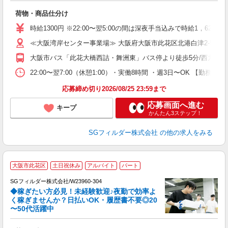
ル
荷物・商品仕分け
フ
シ
時給1300円 ※22:00〜翌5:00の間は深夜手当込みで時給1，625
業
≪大阪湾岸センター事業場≫ 大阪府大阪市此花区北港白津2-5-3
大阪市バス「此花大橋西詰・舞洲東」バス停より徒歩5分/西九条駅よ
22:00〜翌7:00（休憩1:00）・実働8時間 ・週3日〜OK 【勤務
応募締め切り2026/08/25 23:59まで
応募画面へ進む
キープ
かんたん3ステップ！
SGフィルダー株式会社
の他の求人をみる
大阪市此花区
土日祝休み
アルバイト
パート
SGフィルダー株式会社/W23960-304
◆稼ぎたい方必見！未経験歓迎♪夜勤で効率よ
2
く稼ぎませんか？日払いOK・履歴書不要◎20
〜50代活躍中
ル