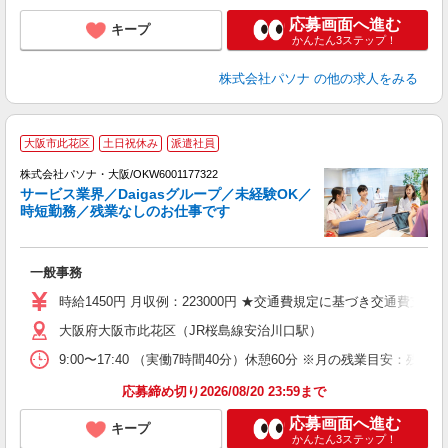
応募画面へ進む
キープ
かんたん3ステップ！
株式会社パソナ
の他の求人をみる
大阪市此花区
土日祝休み
派遣社員
株式会社パソナ・大阪/OKW6001177322
サービス業界／Daigasグループ／未経験OK／
時短勤務／残業なしのお仕事です
環
交
一般事務
煙
時給1450円 月収例：223000円 ★交通費規定に基づき交通費支給
大阪府大阪市此花区（JR桜島線安治川口駅）
9:00〜17:40 （実働7時間40分）休憩60分 ※月の残業目
応募締め切り2026/08/20 23:59まで
応募画面へ進む
キープ
かんたん3ステップ！