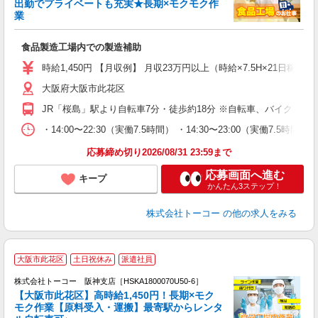
出勤でプライベートも充実★長期×モクモク作
業
布
高
食品製造工場内での製造補助
婦
活
時給1,450円 【月収例】 月収23万円以上（時給×7.5H×21日稼
保
大阪府大阪市此花区
JR「桜島」駅より自転車7分・徒歩約18分 ※自転車、バイク通勤
・14:00〜22:30（実働7.5時間） ・14:30〜23:00
応募締め切り2026/08/31 23:59まで
応募画面へ進む
キープ
かんたん3ステップ！
株式会社トーコー
の他の求人をみる
大阪市此花区
土日祝休み
派遣社員
で
円
株式会社トーコー 阪神支店［HSKA1800070U50-6］
【大阪市此花区】高時給1,450円！長期×モク
モク作業【原料受入・運搬】最寄駅からレンタ
要