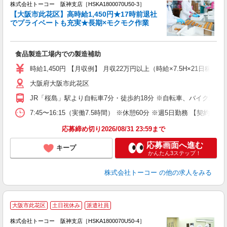
時
株式会社トーコー 阪神支店［HSKA1800070U50-3］
【大阪市此花区】高時給1,450円★17時前退社
多
でプライベートも充実★長期×モクモク作業
布
高
食品製造工場内での製造補助
婦
活
時給1,450円 【月収例】 月収22万円以上（時給×7.5H×21日稼
保
大阪府大阪市此花区
JR「桜島」駅より自転車7分・徒歩約18分 ※自転車、バイク通勤
7:45〜16:15（実働7.5時間） ※休憩60分 ※週5日勤務
応募締め切り2026/08/31 23:59まで
応募画面へ進む
キープ
かんたん3ステップ！
株式会社トーコー
の他の求人をみる
＼
大阪市此花区
土日祝休み
派遣社員
（
株式会社トーコー 阪神支店［HSKA1800070U50-4］