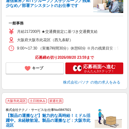
通信業界／NTTグループ／大手グループ／残業
少なめ／部署アシスタントのお仕事です
は
一般事務
交
月給217200円 ★交通費規定に基づき交通費支給
大阪府大阪市此花区（西九条駅）
9:00〜17:30 （実働7時間30分）休憩60分 ※月の残業目
応募締め切り2026/08/20 23:59まで
応募画面へ進む
キープ
かんたん3ステップ！
株式会社パソナ
の他の求人をみる
大阪市此花区
土日祝休み
派遣社員
株式会社テクノ・サービス/お仕事No/0847921
【製品の運搬など】魅力的な高時給！ミドル活
躍中。未経験歓迎。製品の運搬など：大阪市此
花区