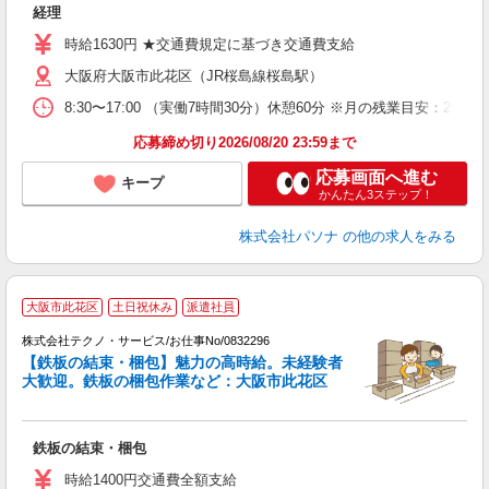
経理
勤
時給1630円 ★交通費規定に基づき交通費支給
大阪府大阪市此花区（JR桜島線桜島駅）
8:30〜17:00 （実働7時間30分）休憩60分 ※月の残業目安
応募締め切り2026/08/20 23:59まで
応募画面へ進む
キープ
かんたん3ステップ！
株式会社パソナ
の他の求人をみる
大阪市此花区
土日祝休み
派遣社員
株式会社テクノ・サービス/お仕事No/0832296
【鉄板の結束・梱包】魅力の高時給。未経験者
大歓迎。鉄板の梱包作業など：大阪市此花区
ル
仕
鉄板の結束・梱包
履
ミ
時給1400円交通費全額支給