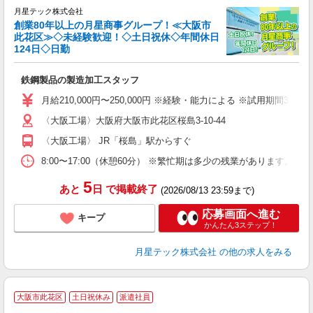
月星テック株式会社
創業80年以上の月星商事グループ！≪大阪市
此花区≫◇未経験歓迎！◇土日祝休◇年間休日
全
124日◇日勤
勤
鉄鋼製品の製造加工スタッフ
職
ナ
月給210,000円〜250,000円 ※経験・能力による ※試用期間3カ
み
〈大阪工場〉大阪府大阪市此花区桜島3-10-44
財
〈大阪工場〉 JR「桜島」駅からすぐ
8:00〜17:00（休憩60分） ※繁忙期は多少の残業があります。
5
あと
日
で掲載終了
(2026/08/13 23:59まで)
応募画面へ進む
キープ
かんたん3ステップ！
月星テック株式会社
の他の求人をみる
＼
大阪市此花区
土日祝休み
派遣社員
（