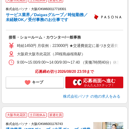
大阪市此花区
土日祝休み
派遣社員
株式会社パソナ・大阪/OKW600117718301
サービス業界／Daigasグループ／時短勤務／
未経験OK／受付事務のお仕事です
環
交
接客・ショールーム・カウンター/一般事務
煙
時給1450円 月収例：223000円 ★交通費規定に基づき交通費支給
大阪府大阪市此花区（JR桜島線桜島駅）
9:00〜15:00/9:00〜14:00/9:00〜17:40 （実
応募締め切り2026/08/20 23:59まで
応募画面へ進む
キープ
かんたん3ステップ！
株式会社パソナ
の他の求人をみる
大阪市此花区
土日祝休み
派遣社員
株式会社パソナ・大阪/OKW6001176743