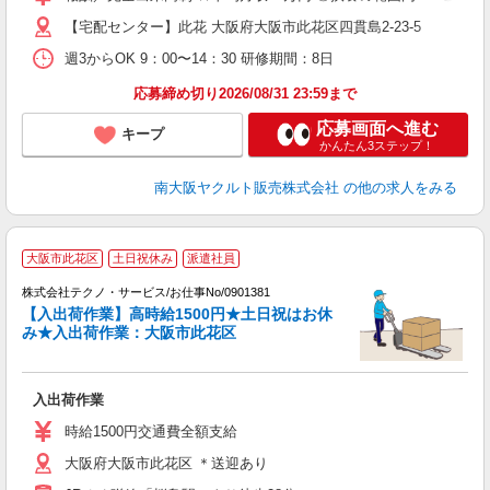
【宅配センター】此花 大阪府大阪市此花区四貫島2-23-5
週3からOK 9：00〜14：30 研修期間：8日
応募締め切り2026/08/31 23:59まで
応募画面へ進む
キープ
かんたん3ステップ！
南大阪ヤクルト販売株式会社
の他の求人をみる
大阪市此花区
土日祝休み
派遣社員
株式会社テクノ・サービス/お仕事No/0901381
【入出荷作業】高時給1500円★土日祝はお休
み★入出荷作業：大阪市此花区
は
入出荷作業
履
ラ
時給1500円交通費全額支給
O
大阪府大阪市此花区 ＊送迎あり
迎