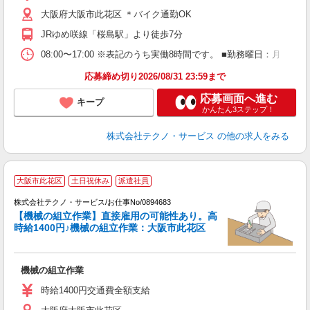
大阪府大阪市此花区 ＊バイク通勤OK
JRゆめ咲線「桜島駅」より徒歩7分
08:00〜17:00 ※表記のうち実働8時間です。 ■勤務曜日：月
応募締め切り2026/08/31 23:59まで
応募画面へ進む
キープ
かんたん3ステップ！
株式会社テクノ・サービス
の他の求人をみる
大阪市此花区
土日祝休み
派遣社員
株式会社テクノ・サービス/お仕事No/0894683
【機械の組立作業】直接雇用の可能性あり。高
時給1400円♪機械の組立作業：大阪市此花区
プ
機械の組立作業
履
ラ
時給1400円交通費全額支給