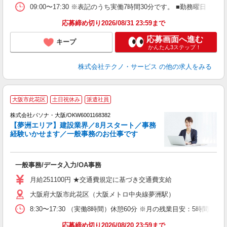
09:00〜17:30 ※表記のうち実働7時間30分です。 ■勤務曜日
応募締め切り2026/08/31 23:59まで
応募画面へ進む
キープ
かんたん3ステップ！
株式会社テクノ・サービス
の他の求人をみる
大阪市此花区
土日祝休み
派遣社員
株式会社パソナ・大阪/OKW6001168382
【夢洲エリア】建設業界／8月スタート／事務
経験いかせます／一般事務のお仕事です
い
交
一般事務/データ入力/OA事務
月給251100円 ★交通費規定に基づき交通費支給
大阪府大阪市此花区（大阪メトロ中央線夢洲駅）
8:30〜17:30 （実働8時間）休憩60分 ※月の残業目安：
応募締め切り2026/08/20 23:59まで