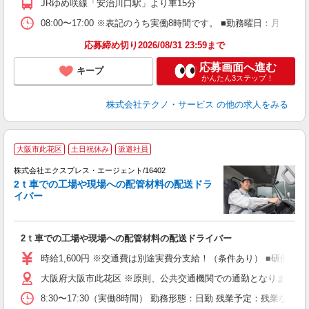
JRゆめ咲線「安治川口駅」より車15分
08:00〜17:00 ※表記のうち実働8時間です。 ■勤務曜日：月
応募締め切り2026/08/31 23:59まで
応募画面へ進む
キープ
かんたん3ステップ！
株式会社テクノ・サービス
の他の求人をみる
◆
大阪市此花区
土日祝休み
派遣社員
の
株式会社エクスプレス・エージェント/16402
―
2ｔ車での工場や現場への配管材料の配送ドラ
イバー
件
即
ブ
2ｔ車での工場や現場への配管材料の配送ドライバー
ニ
土
時給1,600円 ※交通費は別途実費分支給！（条件あり） ■研修期間に
保
大阪府大阪市此花区 ※原則、公共交通機関での通勤となります。 
8:30〜17:30（実働8時間） 勤務形態：日勤 残業予定：残業