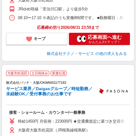
大阪府大阪市此花区
JRゆめ咲線「安治川口駅」より徒歩5分
08:10〜17:10 ※表記のうち実働8時間です。 ■勤務曜日：月
応募締め切り2026/08/31 23:59まで
応募画面へ進む
キープ
かんたん3ステップ！
株式会社テクノ・サービス
の他の求人をみる
大阪市此花区
土日祝休み
派遣社員
株式会社パソナ・大阪/OKW6001177183
サービス業界／Daigasグループ／時短勤務／
未経験OK／受付事務のお仕事です
す
接客・ショールーム・カウンター/一般事務
交
煙
時給1450円 月収例：223000円 ★交通費規定に基づき交通費支給
大阪府大阪市此花区（JR桜島線桜島駅）