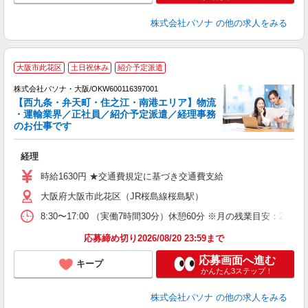
株式会社パソナ
の他の求人をみる
大阪市此花区
土日祝休み
紹介予定派遣
株式会社パソナ・大阪/OKW600116397001
【西九条・弁天町・住之江・南港エリア】物流
・運輸業界／正社員／紹介予定派遣／経理事務
のお仕事です
を
交
経理
勤
時給1630円 ★交通費規定に基づき交通費支給
大阪府大阪市此花区（JR桜島線桜島駅）
8:30〜17:00 （実働7時間30分）休憩60分 ※月の残業目安
応募締め切り2026/08/20 23:59まで
応募画面へ進む
キープ
かんたん3ステップ！
株式会社パソナ
の他の求人をみる