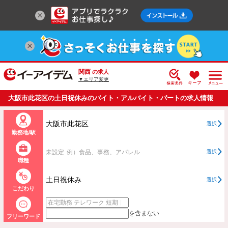
関西
の求人
▼エリア変更
大阪市此花区の土日祝休みのバイト・アルバイト・パートの求人情報
一覧
大阪市此花区
選択
勤務地/駅
未設定
例）食品、事務、アパレル
選択
職種
土日祝休み
選択
こだわり
を含まない
フリーワード