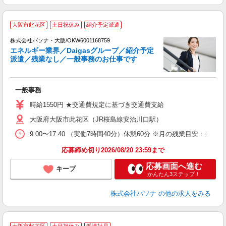
大阪市此花区
土日祝休み
紹介予定派遣
株式会社パソナ・大阪/OKW6001168759
エネルギー業界／Daigasグループ／紹介予定
派遣／残業なし／一般事務のお仕事です
ま
交
一般事務
時給1550円 ★交通費規定に基づき交通費支給
大阪府大阪市此花区（JR桜島線安治川口駅）
9:00〜17:40 （実働7時間40分）休憩60分 ※月の残業目安
応募締め切り2026/08/20 23:59まで
応募画面へ進む
キープ
かんたん3ステップ！
株式会社パソナ
の他の求人をみる