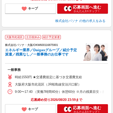
応募画面へ進む
キープ
かんたん3ステップ！
株式会社パソナ
の他の求人をみる
大阪市此花区
土日祝休み
紹介予定派遣
株式会社パソナ・大阪/OKW600116875901
エネルギー業界／Daigasグループ／紹介予定
派遣／残業なし／一般事務のお仕事です
ま
交
一般事務
時給1550円 ★交通費規定に基づき交通費支給
大阪府大阪市此花区（JR桜島線安治川口駅）
9:00〜17:40 （実働7時間40分）休憩60分 ※月の残業目安
応募締め切り2026/08/20 23:59まで
応募画面へ進む
キープ
かんたん3ステップ！