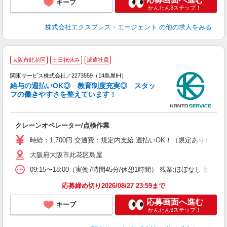
キープ
かんたん3ステップ！
株式会社エクスプレス・エージェント
の他の求人をみる
大阪市此花区
土日祝休み
派遣社員
関東サービス株式会社／2273559（14島屋IH）
給与の週払いOK◎ 教育制度充実◎ スタッ
フの働きやすさを整えています！
希
高
クレーンオペレーター/点検作業
時給：1,700円 交通費：規定内支給 週払いOK！（規定あり）
大阪府大阪市此花区島屋
09:15〜18:00（実働7時間45分/休憩1時間） 残業:ほぼなし 勤
応募締め切り2026/08/27 23:59まで
応募画面へ進む
キープ
かんたん3ステップ！