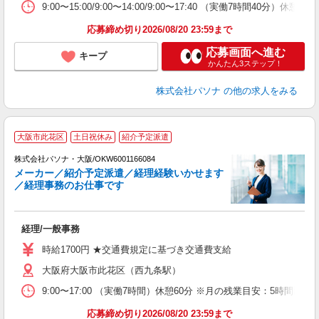
9:00〜15:00/9:00〜14:00/9:00〜17:40 （実
応募締め切り2026/08/20 23:59まで
応募画面へ進む
キープ
かんたん3ステップ！
株式会社パソナ
の他の求人をみる
大阪市此花区
土日祝休み
紹介予定派遣
株式会社パソナ・大阪/OKW6001166084
メーカー／紹介予定派遣／経理経験いかせます
／経理事務のお仕事です
キ
交
経理/一般事務
煙
時給1700円 ★交通費規定に基づき交通費支給
大阪府大阪市此花区（西九条駅）
9:00〜17:00 （実働7時間）休憩60分 ※月の残業目安：
応募締め切り2026/08/20 23:59まで