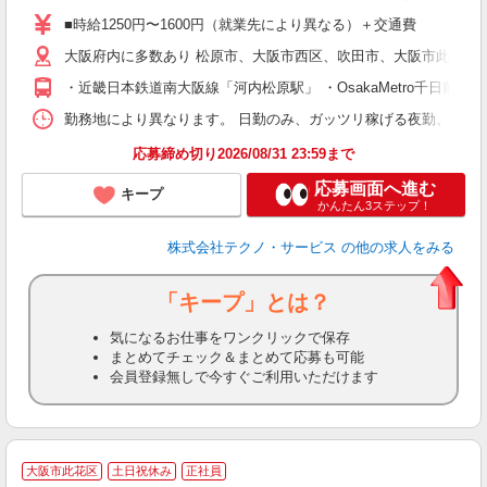
ア
■時給1250円〜1600円（就業先により異なる）＋交通費
の
大阪府内に多数あり 松原市、大阪市西区、吹田市、大阪市此花区
・近畿日本鉄道南大阪線「河内松原駅」 ・OsakaMetro千日
勤務地により異なります。 日勤のみ、ガッツリ稼げる夜勤、シフトによる交
応募締め切り2026/08/31 23:59まで
応募画面へ進む
キープ
かんたん3ステップ！
株式会社テクノ・サービス
の他の求人をみる
「キープ」とは？
気になるお仕事をワンクリックで保存
まとめてチェック＆まとめて応募も可能
会員登録無しで今すぐご利用いただけます
大阪市此花区
土日祝休み
正社員