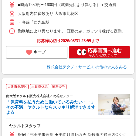
ア
■時給1250円〜1600円（就業先により異なる）＋交通費
の
大阪府内に多数あり 大阪市此花区
・各線「西九条駅」
勤務地により異なります。 日勤のみ、ガッツリ稼げる夜勤、シフトによる交
応募締め切り2026/08/31 23:59まで
応募画面へ進む
キープ
かんたん3ステップ！
株式会社テクノ・サービス
の他の求人をみる
大阪市此花区
土日祝休み
業務委託
南大阪ヤクルト販売株式会社／此花センター
「保育料を払うために働いているみたい・・」
その不満、ヤクルトならスッキリ解消できます
よ☆
し
未
ヤクルトスタッフ
ア
業
報酬／完全出来高制 ★平均月収15万円 ◎扶養の範囲内OK ◎扶