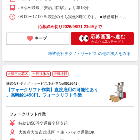
JRゆめ咲線「安治川口駅」より車13分
08:00〜17:00 ※表記のうち実働8時間です。 ■勤務曜日：月
応募締め切り2026/08/31 23:59まで
応募画面へ進む
キープ
かんたん3ステップ！
株式会社テクノ・サービス
の他の求人をみる
大阪市此花区
土日祝休み
派遣社員
株式会社テクノ・サービス/お仕事No/0919841
【フォークリフト作業】直接雇用の可能性あり
。高時給1450円。フォークリフト作業
ル
フォークリフト作業
履
ラ
時給1450円交通費全額支給
O
大阪府大阪市此花区 ＊車・バイク通勤OK
格