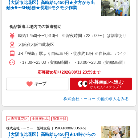
籍
【大阪市此花区】高時給1,450円★夕方から出
勤★5〜6H勤務★長期×モクモク作業
有
お
高
食品製造工場内での製造補助
婦
活
時給1,450円〜1,813円 ※深夜時間（22：00〜）は割増あり
保
大阪府大阪市此花区
JR「桜島」駅より自転車7分・徒歩約18分 ※自転車、バイク通勤
・17:00〜23:00（実働6時間） ・18:00〜23:00（
応募締め切り2026/08/31 23:59まで
応募画面へ進む
キープ
かんたん3ステップ！
株式会社トーコー
の他の求人をみる
＼
大阪市此花区
土日祝休み
派遣社員
（
時
株式会社トーコー 阪神支店［HSKA1800070U50-5］
【大阪市此花区】高時給1,450円★14時からの
多