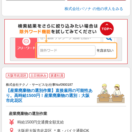
株式会社パソナ
の他の求人をみる
大阪市此花区
土日祝休み
派遣社員
株式会社テクノ・サービス/お仕事No/0900187
【産業廃棄物の選別作業】直接雇用の可能性あ
り。高時給1500円！産業廃棄物の選別：大阪
市此花区
ル
産業廃棄物の選別作業
履
ミ
時給1500円交通費全額支給
休
大阪府大阪市此花区 ＊車・バイク通勤OK
援