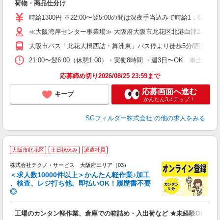
荷物・商品仕分け
フ
シ
時給1300円 ※22:00〜翌5:00の間は深夜手当込みで時給1，625
イ
≪大阪湾岸センター事業場≫ 大阪府大阪市此花区北港白津2-5-3
り
大阪市バス「此花大橋西詰・舞洲東」バス停より徒歩5分/西九条駅よ
21:00〜翌6:00（休憩1:00）・実働8時間 ・週3日〜OK ※
応募締め切り2026/08/25 23:59まで
応募画面へ進む
キープ
かんたん3ステップ！
SGフィルダー株式会社
の他の求人をみる
≪
大阪市此花区
土日祝休み
派遣社員
株式会社テクノ・サービス 大阪府エリア（03）
＜求人数10000件以上＞かんたん軽作業♪加工
、検査、レジ打ち他。即払いOK！履歴書不要
◎
お
工場のカンタン軽作業、倉庫での箱詰め・入出荷など ★未経験OKのお
未