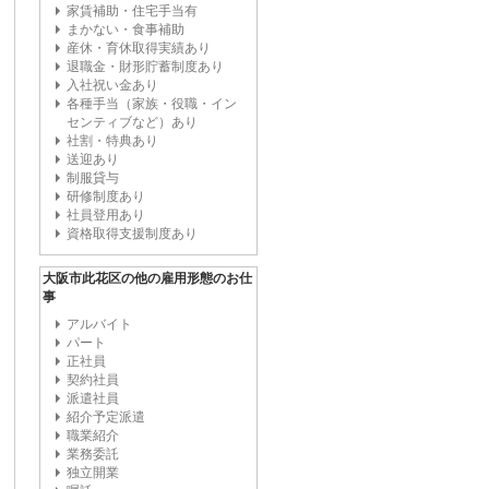
家賃補助・住宅手当有
まかない・食事補助
産休・育休取得実績あり
退職金・財形貯蓄制度あり
入社祝い金あり
各種手当（家族・役職・イン
センティブなど）あり
社割・特典あり
送迎あり
制服貸与
研修制度あり
社員登用あり
資格取得支援制度あり
大阪市此花区の他の雇用形態のお仕
事
アルバイト
パート
正社員
契約社員
派遣社員
紹介予定派遣
職業紹介
業務委託
独立開業