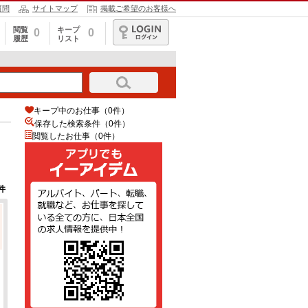
質問
サイトマップ
掲載ご希望のお客様へ
閲覧
キープ
0
0
履歴
リスト
ログイン
キープ中のお仕事（0件）
保存した検索条件（
0
件）
閲覧したお仕事（0件）
件