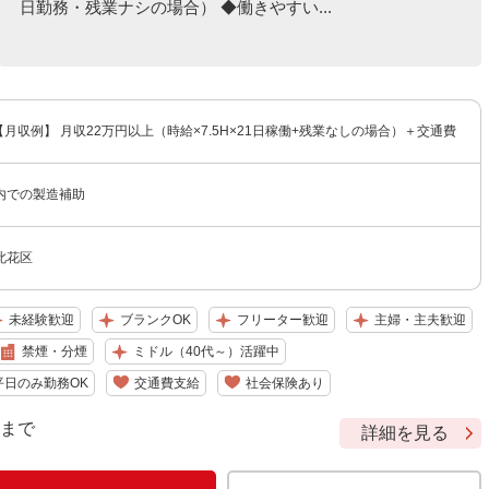
日勤務・残業ナシの場合） ◆働きやすい...
円 【月収例】 月収22万円以上（時給×7.5H×21日稼働+残業なしの場合）＋交通費
内での製造補助
此花区
未経験歓迎
ブランクOK
フリーター歓迎
主婦・主夫歓迎
禁煙・分煙
ミドル（40代～）活躍中
平日のみ勤務OK
交通費支給
社会保険あり
9 まで
詳細を見る