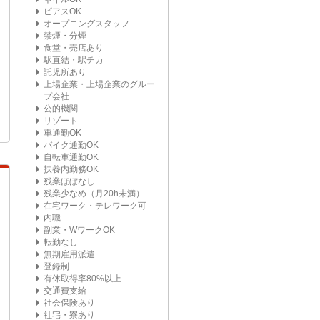
ピアスOK
オープニングスタッフ
禁煙・分煙
食堂・売店あり
駅直結・駅チカ
託児所あり
上場企業・上場企業のグルー
プ会社
公的機関
リゾート
車通勤OK
バイク通勤OK
自転車通勤OK
扶養内勤務OK
残業ほぼなし
残業少なめ（月20h未満）
在宅ワーク・テレワーク可
内職
副業・WワークOK
転勤なし
無期雇用派遣
登録制
有休取得率80%以上
交通費支給
社会保険あり
社宅・寮あり