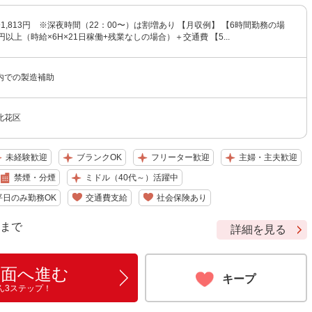
円〜1,813円 ※深夜時間（22：00〜）は割増あり 【月収例】 【6時間勤務の場
円以上（時給×6H×21日稼働+残業なしの場合）＋交通費 【5...
内での製造補助
此花区
未経験歓迎
ブランクOK
フリーター歓迎
主婦・主夫歓迎
禁煙・分煙
ミドル（40代～）活躍中
平日のみ勤務OK
交通費支給
社会保険あり
9 まで
詳細を見る
画面へ進む
キープ
ん3ステップ！