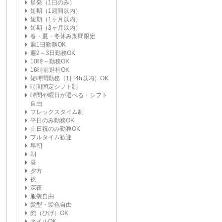
単発（1日のみ）
短期（1週間以内）
短期（1ヶ月以内）
短期（3ヶ月以内）
春・夏・冬休み期間限定
週1日勤務OK
週2～3日勤務OK
10時～勤務OK
16時前退社OK
短時間勤務（1日4h以内）OK
時間固定シフト制
時間や曜日が選べる・シフト
自由
フレックスタイム制
平日のみ勤務OK
土日祝のみ勤務OK
フルタイム歓迎
早朝
朝
昼
夕方
夜
深夜
服装自由
髪型・髪色自由
髭（ひげ）OK
ネイルOK