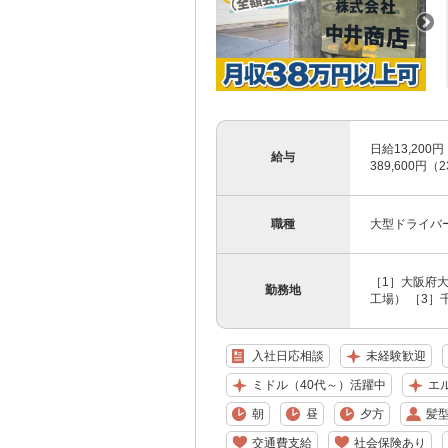
日給13,200
給与
389,600円
職種
大型ドライバー
［1］大阪府大
勤務地
工場） ［3］千
入社日応相談
未経験歓迎
ミドル（40代～）活躍中
エ
朝
昼
夕方
髪
交通費支給
社会保険あり