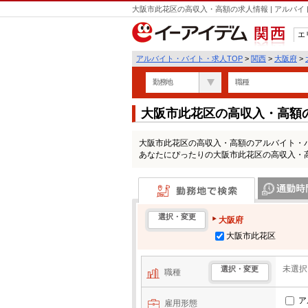
大阪市此花区の高収入・高額の求人情報 | アルバ
エ
関西
アルバイト・バイト・求人TOP
>
関西
>
大阪府
>
勤務地
職種
大阪市此花区の高収入・高額
大阪市此花区の高収入・高額のアルバイト・
あなたにぴったりの大阪市此花区の高収入・
勤務地で検索
通勤時間・区
選択・変更
大阪府
大阪市此花区
未選択
選択・変更
職種
ア
雇用形態