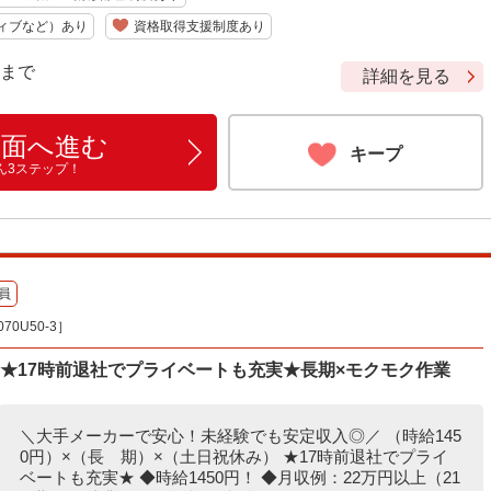
ィブなど）あり
資格取得支援制度あり
9 まで
詳細を見る
画面へ進む
キープ
ん3ステップ！
員
0U50-3］
0円★17時前退社でプライベートも充実★長期×モクモク作業
＼大手メーカーで安心！未経験でも安定収入◎／ （時給145
0円）×（長 期）×（土日祝休み） ★17時前退社でプライ
ベートも充実★ ◆時給1450円！ ◆月収例：22万円以上（21