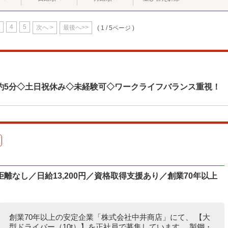
4
5
次へ >
最後へ>>
( 1 / 5ページ )
約5分◇土日祝休み◇未経験可◇ワークライフバランス重視！
離なし／日給13,200円／資格取得支援あり／創業70年以上
創業70年以上の安定企業「株式会社中井商店」にて、 【大
型ドライバー（10t）】を正社員で募集しています。 製鋼・