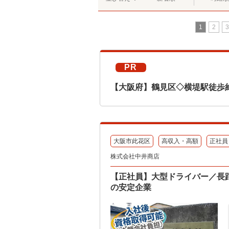
1
2
3
PR
【大阪府】鶴見区◇横堤駅徒歩
大阪市此花区
高収入・高額
正社員
株式会社中井商店
【正社員】大型ドライバー／長距
の安定企業