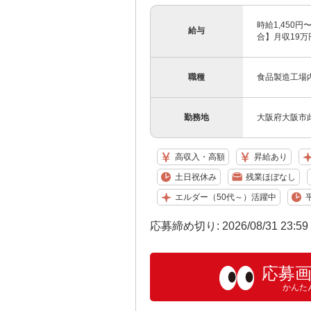
時給1,450
給与
合】月収19万
職種
食品製造工場
勤務地
大阪府大阪市
高収入・高額
昇給あり
土日祝休み
残業ほぼなし
エルダー（50代～）活躍中
応募締め切り: 2026/08/31 23:5
応募
かんた