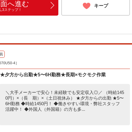
画面へ進む
キープ
ん3ステップ！
員
0U50-4］
円★夕方から出勤★5〜6H勤務★長期×モクモク作業
＼大手メーカーで安心！未経験でも安定収入◎／ （時給145
0円）×（長 期）×（土日祝休み） ★夕方からの出勤 ★5〜
6H勤務 ◆時給1450円！ ◆働きやすい環境・弊社スタッフ
活躍中！ ◆外国人（外国籍）の方も多...