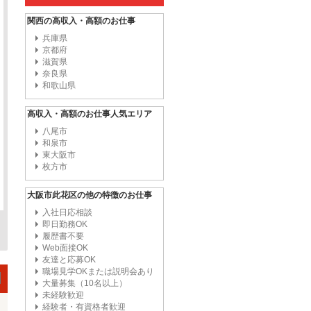
関西の高収入・高額のお仕事
兵庫県
京都府
滋賀県
奈良県
和歌山県
高収入・高額のお仕事人気エリア
八尾市
和泉市
東大阪市
枚方市
大阪市此花区の他の特徴のお仕事
入社日応相談
即日勤務OK
履歴書不要
Web面接OK
友達と応募OK
職場見学OKまたは説明会あり
大量募集（10名以上）
未経験歓迎
経験者・有資格者歓迎