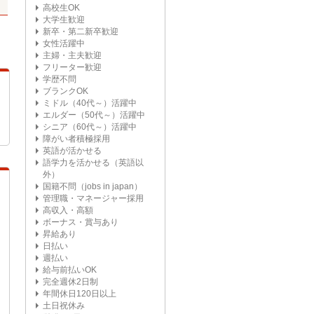
高校生OK
大学生歓迎
新卒・第二新卒歓迎
女性活躍中
主婦・主夫歓迎
フリーター歓迎
学歴不問
ブランクOK
ミドル（40代～）活躍中
エルダー（50代～）活躍中
シニア（60代～）活躍中
障がい者積極採用
英語が活かせる
語学力を活かせる（英語以
外）
国籍不問（jobs in japan）
管理職・マネージャー採用
高収入・高額
ボーナス・賞与あり
昇給あり
日払い
週払い
給与前払いOK
完全週休2日制
年間休日120日以上
土日祝休み