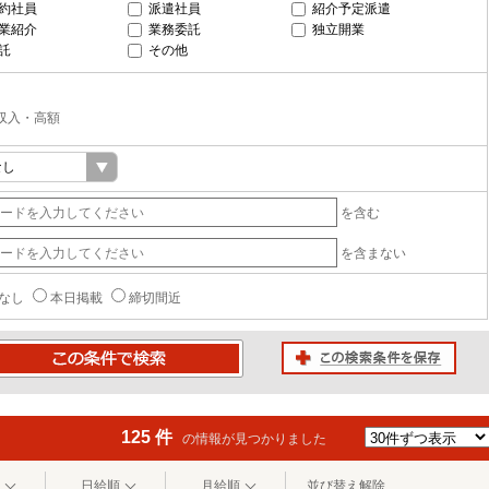
約社員
派遣社員
紹介予定派遣
業紹介
業務委託
独立開業
託
その他
収入・高額
を含む
を含まない
なし
本日掲載
締切間近
この検索条件を保存
条件で検索
125 件
の情報が見つかりました
日給順
月給順
並び替え解除