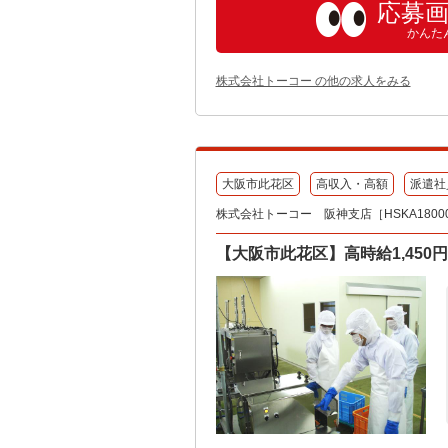
応募
かんた
株式会社トーコー の他の求人をみる
大阪市此花区
高収入・高額
派遣社
株式会社トーコー 阪神支店［HSKA180007
【大阪市此花区】高時給1,450