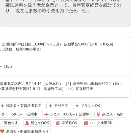
製鉄原料を扱う老舗企業として、長年安定経営を続けてお
り、 現在も多数の取引先を持つため、仕...
円 （試用期間中は日給13,000円※3ヵ月） 皆勤手当5,000円／月 ☆月収例
（23日勤務、残業40hの場合）
（10t）
阪市此花区西九条2-14-16（大阪本社） ［2］埼玉県狭山市柏原300-1（狭山
葉県習志野市茜浜1-9-11（習志野工場） ［4］東京都江東...
経験者・有資格者歓迎
学歴不問
ブランクOK
ルダー（50代～）活躍中
シニア（60代～）活躍中
高収入・高額
型・髪色自由
髭(ひげ)OK
車通勤OK
バイク通勤OK
退職金・財形貯蓄制度あり