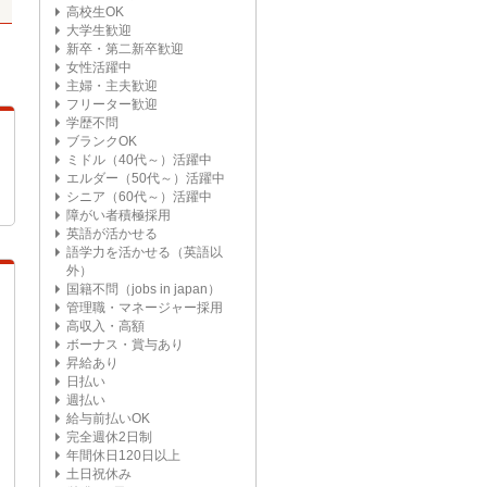
高校生OK
大学生歓迎
新卒・第二新卒歓迎
女性活躍中
主婦・主夫歓迎
フリーター歓迎
学歴不問
ブランクOK
ミドル（40代～）活躍中
エルダー（50代～）活躍中
シニア（60代～）活躍中
障がい者積極採用
英語が活かせる
語学力を活かせる（英語以
外）
国籍不問（jobs in japan）
管理職・マネージャー採用
高収入・高額
ボーナス・賞与あり
昇給あり
日払い
週払い
給与前払いOK
完全週休2日制
年間休日120日以上
土日祝休み