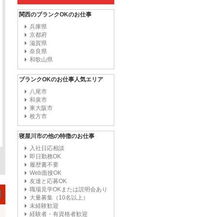
関西のブランクOKのお仕事
兵庫県
京都府
滋賀県
奈良県
和歌山県
ブランクOKのお仕事人気エリア
八尾市
和泉市
東大阪市
枚方市
寝屋川市の他の特徴のお仕事
入社日応相談
即日勤務OK
履歴書不要
Web面接OK
友達と応募OK
職場見学OKまたは説明会あり
大量募集（10名以上）
未経験歓迎
経験者・有資格者歓迎