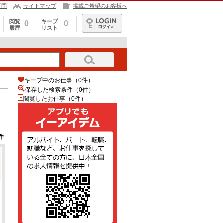
質問
サイトマップ
掲載ご希望のお客様へ
閲覧
キープ
0
0
履歴
リスト
ログイン
キープ中のお仕事（0件）
保存した検索条件（
0
件）
閲覧したお仕事（0件）
件