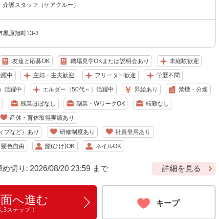
 介護スタッフ（ケアクルー）
黒原旭町13-3
友達と応募OK
職場見学OKまたは説明会あり
未経験歓迎
活躍中
主婦・主夫歓迎
フリーター歓迎
学歴不問
）活躍中
エルダー（50代～）活躍中
昇給あり
禁煙・分煙
残業ほぼなし
副業・WワークOK
転勤なし
産休・育休取得実績あり
ィブなど）あり
研修制度あり
社員登用あり
・髪色自由
髭(ひげ)OK
ネイルOK
: 2026/08/20 23:59 まで
詳細を見る
画面へ進む
キープ
ん3ステップ！