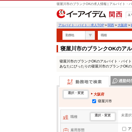
寝屋川市のブランクOKの求人情報 | アルバイト
エ
関西
アルバイト・バイト・求人TOP
>
関西
>
大阪府
>
勤務地
職種
寝屋川市のブランクOKのア
寝屋川市のブランクOKのアルバイト・バイ
あなたにぴったりの寝屋川市のブランクOK
勤務地で検索
通勤時間・区
選択・変更
大阪府
寝屋川市
未選択
選択・変更
職種
ア
雇用形態