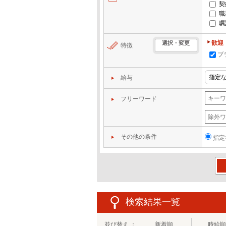
契
職
嘱
歓迎
選択・変更
特徴
ブ
給与
フリーワード
その他の条件
指定
この
検索結果一覧
並び替え ：
新着順
時給順