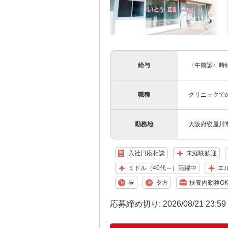
給与
〈午前診〉時給1
職種
クリニックで
勤務地
大阪府寝屋川市
入社日応相談
未経験歓迎
ミドル（40代～）活躍中
エ
昼
夕方
扶養内勤務O
応募締め切り: 2026/08/21 23:5