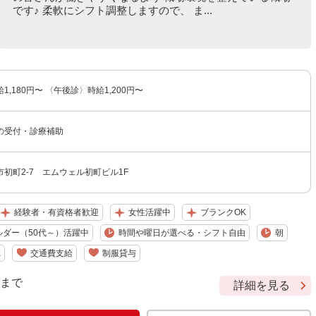
です♪ 柔軟にシフト調整しますので、 ま...
,180円〜 〈午後診〉時給1,200円〜
の受付・診療補助
初町2-7 エムウェル初町ビル1F
経験者・有資格者歓迎
女性活躍中
ブランクOK
ルダー（50代～）活躍中
時間や曜日が選べる・シフト自由
朝
K
交通費支給
制服貸与
9 まで
詳細を見る