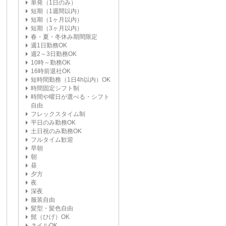
単発（1日のみ）
短期（1週間以内）
短期（1ヶ月以内）
短期（3ヶ月以内）
春・夏・冬休み期間限定
週1日勤務OK
週2～3日勤務OK
10時～勤務OK
16時前退社OK
短時間勤務（1日4h以内）OK
時間固定シフト制
時間や曜日が選べる・シフト
自由
フレックスタイム制
平日のみ勤務OK
土日祝のみ勤務OK
フルタイム歓迎
早朝
朝
昼
夕方
夜
深夜
服装自由
髪型・髪色自由
髭（ひげ）OK
ネイルOK