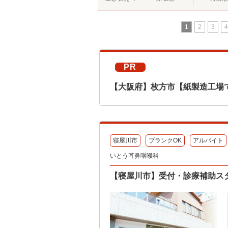
1
2
3
4
PR
【大阪府】枚方市【紙製造工場
寝屋川市
ブランクOK
アルバイト
いとう耳鼻咽喉科
【寝屋川市】受付・診療補助スタ