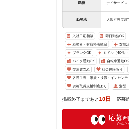
職種
デイサービス
勤務地
大阪府寝屋川市
入社日応相談
即日勤務OK
経験者・有資格者歓迎
女性
ブランクOK
ミドル（40代～
バイク通勤OK
自転車通勤OK
交通費支給
社会保険あり
各種手当（家族・役職・インセンテ
資格取得支援制度あり
髪型
10日
掲載終了まであと
応募締め切り
応募
かんた