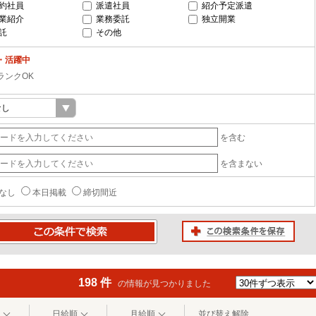
約社員
派遣社員
紹介予定派遣
業紹介
業務委託
独立開業
託
その他
・活躍中
ランクOK
を含む
を含まない
なし
本日掲載
締切間近
この検索条件を保存
条件で検索
198 件
の情報が見つかりました
日給順
月給順
並び替え解除