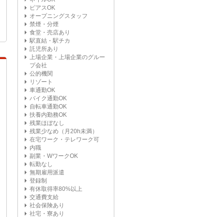
ピアスOK
オープニングスタッフ
禁煙・分煙
食堂・売店あり
駅直結・駅チカ
託児所あり
上場企業・上場企業のグルー
プ会社
公的機関
リゾート
車通勤OK
バイク通勤OK
自転車通勤OK
扶養内勤務OK
残業ほぼなし
残業少なめ（月20h未満）
在宅ワーク・テレワーク可
内職
副業・WワークOK
転勤なし
無期雇用派遣
登録制
有休取得率80%以上
交通費支給
社会保険あり
社宅・寮あり