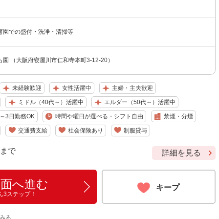
育園での盛付・洗浄・清掃等
園 （大阪府寝屋川市仁和寺本町3-12-20）
未経験歓迎
女性活躍中
主婦・主夫歓迎
ミドル（40代～）活躍中
エルダー（50代～）活躍中
～3日勤務OK
時間や曜日が選べる・シフト自由
禁煙・分煙
交通費支給
社会保険あり
制服貸与
9 まで
詳細を見る
画面へ進む
キープ
ん3ステップ！
みる