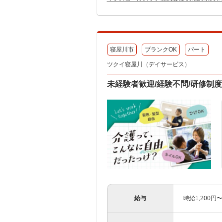
寝屋川市
ブランクOK
パート
ツクイ寝屋川（デイサービス）
未経験者歓迎/経験不問/研修制
給与
時給1,200