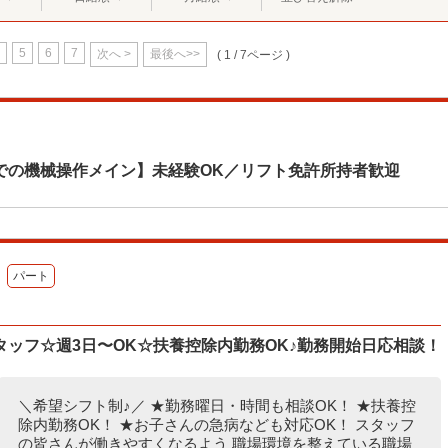
5
6
7
次へ >
最後へ>>
( 1 / 7ページ )
での機械操作メイン】未経験OK／リフト免許所持者歓迎
パート
ッフ☆週3日〜OK☆扶養控除内勤務OK♪勤務開始日応相談！
＼希望シフト制♪／ ★勤務曜日・時間も相談OK！ ★扶養控
除内勤務OK！ ★お子さんの急病なども対応OK！ スタッフ
の皆さんが働きやすくなるよう 職場環境を整えている職場