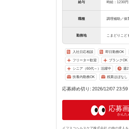
給与
時給：1230円
職種
調理補助／保
勤務地
こまどりこども
入社日応相談
即日勤務OK
フリーター歓迎
ブランクOK
シニア（60代～）活躍中
週2
扶養内勤務OK
残業ほぼなし
応募締め切り: 2026/12/07 23:5
応募
かんた
イフスコヘルスケア株式会社 の他の求人を