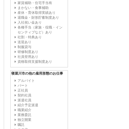
家賃補助・住宅手当有
まかない・食事補助
産休・育休取得実績あり
退職金・財形貯蓄制度あり
入社祝い金あり
各種手当（家族・役職・イン
センティブなど）あり
社割・特典あり
送迎あり
制服貸与
研修制度あり
社員登用あり
資格取得支援制度あり
寝屋川市の他の雇用形態のお仕事
アルバイト
パート
正社員
契約社員
派遣社員
紹介予定派遣
職業紹介
業務委託
独立開業
嘱託