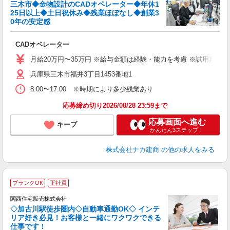
三木市◆金物設計のCADオペレーター◆年休1
25日以上◆土日祝休み◆残業ほぼなし◆創業3
0年の安定感
が
CADオペレーター
経
全
月給20万円〜35万円 ※給与金額は経験・能力を考慮 ※試用期間
業
兵庫県三木市福井3丁目1453番地1
与
8:00〜17:00 ※時期により多少残業あり
応募締め切り2026/08/28 23:59まで
応募画面へ進む
キープ
かんたん3ステップ！
株式会社ナカ建商
の他の求人をみる
『
ブランクOK
正社員
関西住宅販売株式会社
◇加古川駅徒歩圏内◇自動車通勤OK◇ インテ
リア好き必見！お客様と一緒にワクワクできる
仕事です！