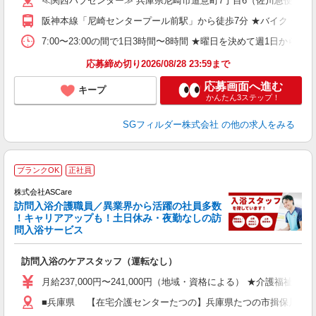
≪関西ハブセンター≫ 兵庫県尼崎市道意町7丁目6（佐川急便 
み
祝
阪神本線「尼崎センタープール前駅」から徒歩7分 ★バイク・自
げ
K
7:00〜23:00の間で1日3時間〜8時間 ★曜日を決めて週1日からの勤務になり
あ
応募締め切り2026/08/28 23:59まで
応募画面へ進む
キープ
かんたん3ステップ！
SGフィルダー株式会社
の他の求人をみる
ア
ブランクOK
正社員
リ
れ
株式会社ASCare
訪問入浴介護職員／異業界から活躍の社員多数
！キャリアアップも！土日休み・夜勤なしの訪
業
問入浴サービス
ま
訪問入浴のケアスタッフ（運転なし）
入
格
月給237,000円〜241,000円（地域・資格による） ★介護福祉
週
■兵庫県 【在宅介護センターたつの】兵庫県たつの市揖保川町黍田50
り