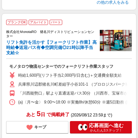
の他の求人をみる
ブランクOK
アルバイト
パート
時
株式会社ＭonotaRO 猪名川ディストリビューションセン
ま
ター
3
リフト免許を活かす【フォークリフト作業】高
時給◆送迎バス有◆空調完備◎21時以降手当
支給☆
が
職
モノタロウ物流センターでのフォークリフト作業スタッフ
婦
～
時給1,600円(リフト手当2,000円/日含む)＋交通費全額支給 
車
兵庫県川辺郡猪名川町差組字小谷101-1 （プロロジスパーク猪名
「川西能勢口」駅より直通送迎バス30分 （川西市、宝塚市から多
(a)〈月〜金〉 9:00〜18:00 ※実働8h/休憩60分 ※週5日
5
あと
日
で掲載終了
(2026/08/12 23:59まで)
応募画面へ進む
キープ
かんたん3ステップ！