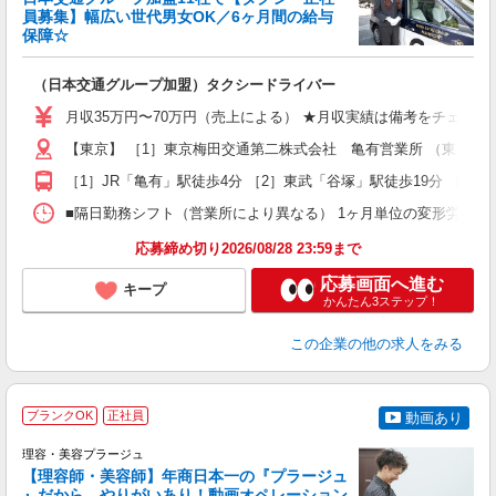
＆
員募集】幅広い世代男女OK／6ヶ月間の給与
収
保障☆
セ
（日本交通グループ加盟）タクシードライバー
入
迎
月収35万円〜70万円（売上による） ★月収実績は備考をチェック！！
学
【東京】 ［1］東京梅田交通第二株式会社 亀有営業所 （東京都足立区
活
修
［1］JR「亀有」駅徒歩4分 ［2］東武「谷塚」駅徒歩19分 ［3］
■隔日勤務シフト（営業所により異なる） 1ヶ月単位の変形労働時間制
応募締め切り2026/08/28 23:59まで
応募画面へ進む
キープ
かんたん3ステップ！
この企業
の他の求人をみる
ブランクOK
正社員
動画あり
理容・美容プラージュ
【理容師・美容師】年商日本一の『プラージュ
』だから、やりがいあり！動画オペレーション