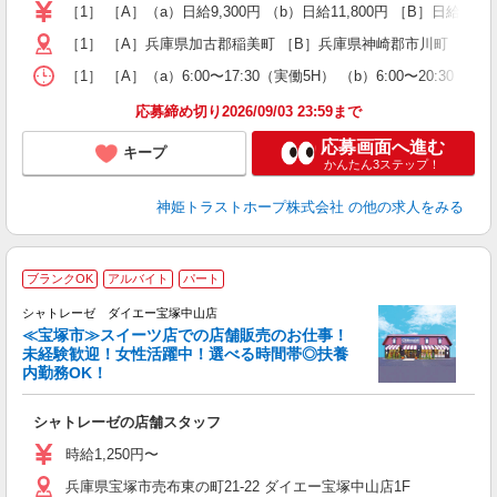
～
［1］ ［A］（a）日給9,300円 （b）日給11,800円 ［B］日給8
支
［1］ ［A］兵庫県加古郡稲美町 ［B］兵庫県神崎郡市川町 ［2］
［1］ ［A］（a）6:00〜17:30（実働5H） （b）6:00〜20:3
応募締め切り2026/09/03 23:59まで
応募画面へ進む
キープ
かんたん3ステップ！
神姫トラストホープ株式会社
の他の求人をみる
ブランクOK
アルバイト
パート
シャトレーゼ ダイエー宝塚中山店
ご
≪宝塚市≫スイーツ店での店舗販売のお仕事！
未経験歓迎！女性活躍中！選べる時間帯◎扶養
内勤務OK！
ら
シャトレーゼの店舗スタッフ
履
前
時給1,250円〜
自
兵庫県宝塚市売布東の町21-22 ダイエー宝塚中山店1F
支