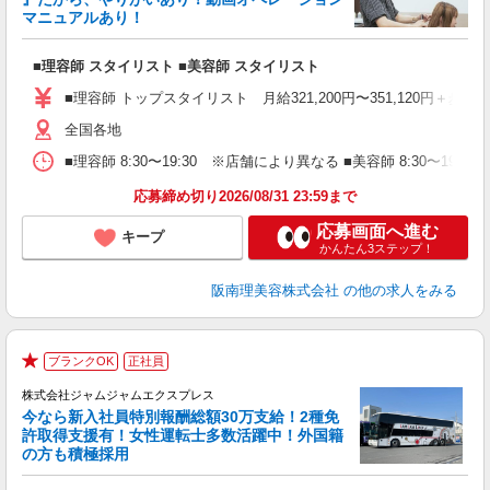
マニュアルあり！
ン
■理容師 スタイリスト ■美容師 スタイリスト
入
資
■理容師 トップスタイリスト 月給321,200円〜351,120円＋歩合
ブ
自
全国各地
ク
■理容師 8:30〜19:30 ※店舗により異なる ■美容師 8:30〜19
ン
応募締め切り2026/08/31 23:59まで
登
応募画面へ進む
キープ
かんたん3ステップ！
阪南理美容株式会社
の他の求人をみる
ブランクOK
正社員
★
株式会社ジャムジャムエクスプレス
今なら新入社員特別報酬総額30万支給！2種免
許取得支援有！女性運転士多数活躍中！外国籍
の方も積極採用
の