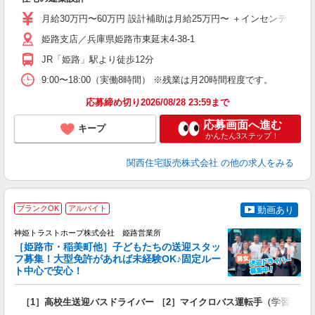
入
K
月給30万円〜60万円 設計補助は月給25万円〜 ＋インセンティ
支
姫路支店／兵庫県姫路市東延末4-38-1
（
JR「姫路」駅より徒歩12分
9:00〜18:00（実働8時間） ※残業は月20時間程度です。
応募締め切り2026/08/28 23:59まで
応募画面へ進む
キープ
かんたん3ステップ！
関西住宅販売株式会社
の他の求人をみる
ブランクOK
アルバイト
動画あり
神姫トラストホープ株式会社 姫路営業所
［姫路市・稲美町他］子どもたちの送迎スタッ
フ募集！大型免許があれば未経験OK♪固定ルー
ト中心で安心！
☆
［1］高校生送迎バスドライバー ［2］マイクロバス運転手（学習塾の
女