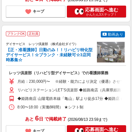
応募画面へ進む
キープ
かんたん3ステップ！
ブランクOK
正社員
動画あり
グ
デイサービス レッツ倶楽部 （株式会社ダイワ）
【正・准看護師】日勤のみ！！リハビリ特化型
デイサービス！☆ブランク・未経験可☆3店同
時募集☆
ワ
レッツ倶楽部（リハビリ型デイサービス）での看護師業務
入
格
月給：230,000円〜 ※経験・能力により決定（優遇）させてい
昇
形
リハビリステーションLET’S倶楽部 ◆姫路南店（兵庫県姫路市飾磨
◆姫路南店 山陽電鉄本線「亀山」駅より徒歩17分 ◆姫路店 山陽
8:00〜18:00（実働8時間） ★シフト制
6
あと
日
で掲載終了
(2026/08/13 23:59まで)
応募画面へ進む
キープ