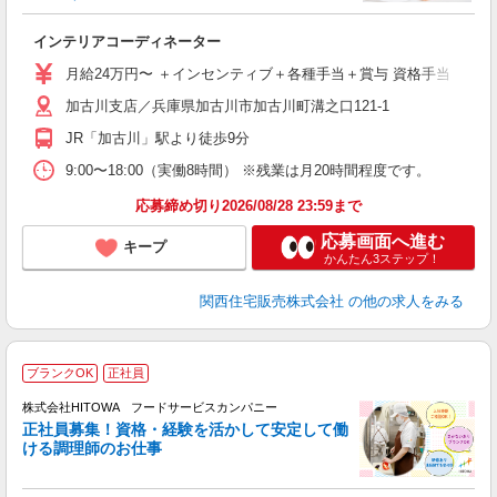
と
インテリアコーディネーター
入
K
月給24万円〜 ＋インセンティブ＋各種手当＋賞与 資格手当 （イ
勤
加古川支店／兵庫県加古川市加古川町溝之口121-1
あ
JR「加古川」駅より徒歩9分
9:00〜18:00（実働8時間） ※残業は月20時間程度です。
応募締め切り2026/08/28 23:59まで
応募画面へ進む
キープ
かんたん3ステップ！
関西住宅販売株式会社
の他の求人をみる
ブランクOK
正社員
務
株式会社HITOWA フードサービスカンパニー
正社員募集！資格・経験を活かして安定して働
ける調理師のお仕事
食