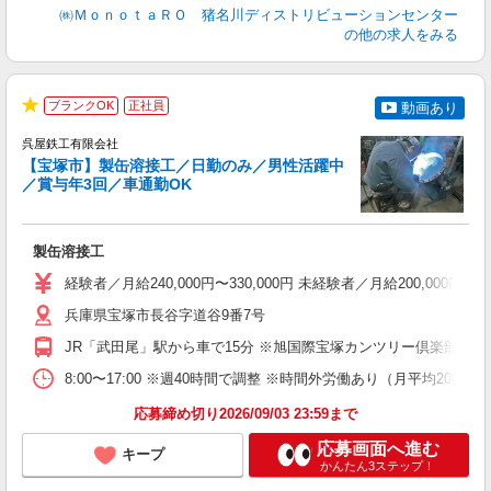
㈱ＭｏｎｏｔａＲＯ 猪名川ディストリビューションセンター
の他の求人をみる
ブランクOK
正社員
動画あり
★
呉屋鉄工有限会社
【宝塚市】製缶溶接工／日勤のみ／男性活躍中
／賞与年3回／車通勤OK
の
製缶溶接工
未
昇
経験者／月給240,000円〜330,000円 未経験者／月給200,0
職
兵庫県宝塚市長谷字道谷9番7号
JR「武田尾」駅から車で15分 ※旭国際宝塚カンツリー倶楽部近く
8:00〜17:00 ※週40時間で調整 ※時間外労働あり（月平均20時間
応募締め切り2026/09/03 23:59まで
応募画面へ進む
キープ
かんたん3ステップ！