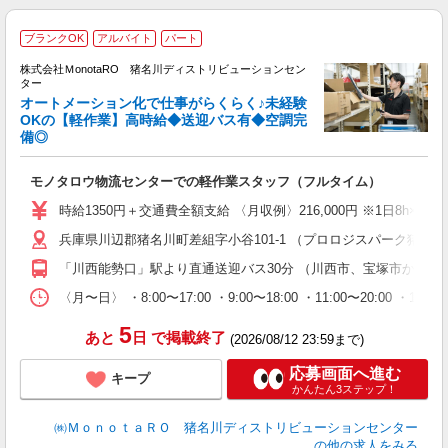
ブランクOK
アルバイト
パート
時
株式会社ＭonotaRO 猪名川ディストリビューションセン
ま
ター
オートメーション化で仕事がらくらく♪未経験
OKの【軽作業】高時給◆送迎バス有◆空調完
備◎
勤
ト
職
モノタロウ物流センターでの軽作業スタッフ（フルタイム）
婦
～
時給1350円＋交通費全額支給 〈月収例〉216,000円 ※1日8
車
兵庫県川辺郡猪名川町差組字小谷101-1 （プロロジスパーク猪名
「川西能勢口」駅より直通送迎バス30分 （川西市、宝塚市から多
〈月〜日〉 ・8:00〜17:00 ・9:00〜18:00 ・11:00〜
5
あと
日
で掲載終了
(2026/08/12 23:59まで)
応募画面へ進む
キープ
かんたん3ステップ！
㈱ＭｏｎｏｔａＲＯ 猪名川ディストリビューションセンター
の他の求人をみる