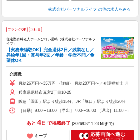
株式会社パーソナルライフ
の他の求人をみる
ブランクOK
正社員
住宅型有料老人ホームびれい尼崎（株式会社パーソナルラ
イフ）
【実務未経験OK】完全週休2日／残業なし／
昇給年1回・賞与年2回／年齢・学歴不問／希
望休OK
さ
入
介護職
未
婦
月給26万円〜35万円 〈詳細〉 月給28万円〜／介護福祉士 月給
～
兵庫県尼崎市瓦宮2丁目10-25
入
方
阪急「園田」駅より徒歩15分、JR「塚口」駅より徒歩20分
K
［日勤］9:00〜18:00 ［早出］7:00〜16:00 ［遅出］11:00〜
支
4
あと
日
で掲載終了
(2026/08/11 23:59まで)
応募画面へ進む
キープ
かんたん3ステップ！