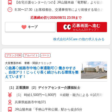
【在宅介護センターたつの】JR山陽本線「竜野駅」より徒歩3分 
8:30〜17:30（お客様都合、交通事情等により前後する場合あり）
応募締め切り2026/08/31 23:59まで
応募画面へ進む
キープ
かんたん3ステップ！
株式会社ASCare
の他の求人をみる
ブランクOK
アルバイト
パート
大室整形外科 脊椎・関節クリニック
◇急募◇姫路市中地◇車通勤可◇ 働きやすさ
、自信アリ！じっくり長く続けられる環境を整
えています！
ち
［1］正看護師 ［2］デイケアセンター介護福祉士
経
日
［1］ 時給1,500円〜1,800円 ※経験・能力による ※試用期間3
給
兵庫県姫路市中地371
JR山陽本線「手柄山平和公園」駅から徒歩5分