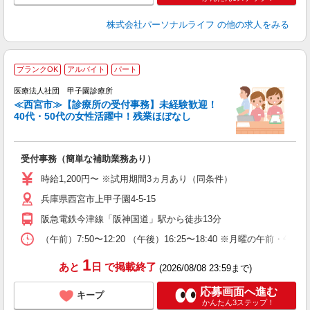
株式会社パーソナルライフ
の他の求人をみる
ブランクOK
アルバイト
パート
医療法人社団 甲子園診療所
≪西宮市≫【診療所の受付事務】未経験歓迎！
40代・50代の女性活躍中！残業ほぼなし
K
受付事務（簡単な補助業務あり）
入
活
時給1,200円〜 ※試用期間3ヵ月あり（同条件）
自
兵庫県西宮市上甲子園4-5-15
阪急電鉄今津線「阪神国道」駅から徒歩13分
（午前）7:50〜12:20 （午後）16:25〜18:40 ※月曜の
1
あと
日
で掲載終了
(2026/08/08 23:59まで)
応募画面へ進む
キープ
かんたん3ステップ！