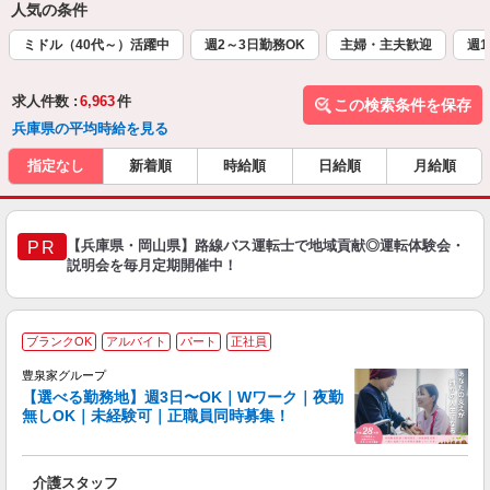
人気の条件
ミドル（40代～）活躍中
週2～3日勤務OK
主婦・主夫歓迎
週1
求人件数 :
6,963
件
この検索条件を保存
兵庫県の平均時給を見る
指定なし
新着順
時給順
日給順
月給順
【兵庫県・岡山県】路線バス運転士で地域貢献◎運転体験会・
PR
説明会を毎月定期開催中！
ブランクOK
アルバイト
パート
正社員
豊泉家グループ
【選べる勤務地】週3日〜OK｜Wワーク｜夜勤
無しOK｜未経験可｜正職員同時募集！
け
り
介護スタッフ
入