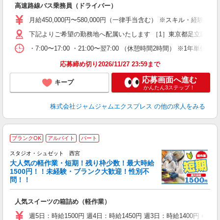
高速路線バス乗務員（ドライバー）
入
未
月給450,000円〜580,000円（一律手当含む） ※スキル・経験
ラ
下記よりご希望の勤務地へ配属いたします ［1］東京都足立区西伊興4
入
通
・7:00〜17:00 ・21:00〜翌7:00 （休憩時間2時間） ※1年
応募締め切り2026/11/27 23:59まで
得
応募画面へ進む
キープ
かんたん3ステップ！
株式会社ジャムジャムエクスプレス
の他の求人をみる
ブランクOK
アルバイト
パート
スタジオ・シュゼット 西宮
0
大人気の軽作業・短期！残り枠少数！最大時給
1500円！！未経験・ブランク大歓迎！性別不
問！！
す
人気スイーツの箱詰め（軽作業）
入
以
週5日：時給1500円 週4日：時給1450円 週3日：時給1400円 