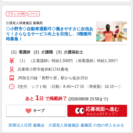
ブランクOK
パート
介護老人保健施設 薫楓苑
◇小野市◇自動車通勤可◇働きやすさに自信あ
り！さらなるサービス向上を目指し、3職種同
時募集！
名
［1］看護師 ［2］介護職 ［3］介護福祉士
未
夜
［1］ （正看護師）時給1,500円 （准看護師）時給1,300円 ［2］ 時給
兵庫県小野市復井町1741番地
JR加古川線「青野ケ原」駅から徒歩15分
3交代 シフト制 〈日勤〉8:45〜17:15 〈準夜勤〉16:15〜翌0:
1
あと
日
で掲載終了
(2026/08/08 23:59まで)
応募画面へ進む
キープ
かんたん3ステップ！
医療法人社団 薫楓会 介護老人保健施設 薫楓苑
の他の求人をみる