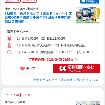
ブランクOK
アルバイト
動画あり
す
神姫トラストホープ株式会社
通
2勤務地／免許を活かす【送迎ドライバー】未
経験OK◆車通勤可◆賞与年2回あり◆中間解
放は自由時間♪
員
女
送迎ドライバー
～
支
［1］日給8,000円 ［2］日給11,000円
［1］兵庫県明石市大久保町 ［2］兵庫県神戸市西区
［1］7:45〜10:00（中間解放）15:00〜17:15 ［2］6:50〜9:20（中
応募締め切り2026/09/05 23:59まで
応募画面へ進む
キープ
かんたん3ステップ！
神姫トラストホープ株式会社
の他の求人をみる
ブランクOK
正社員
株式会社ナカ建商