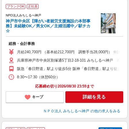
ブランクOK
正社員
NPO法人みちしるべ神戸
神戸市中央区【障がい者就労支援施設の本部事
o
務】未経験OK／男女OK／主婦活躍中／駅チカ
☆
そ
総務・会計事務
入
性
月給240,700円 （基本給212,700円 調整手当28,000円） ※
夕
兵庫県神戸市中央区割塚通5丁目2-18-101 みちしるべ神戸 本部
あ
阪急「春日野道」駅より徒歩5分 阪神「春日野道」駅より徒歩10分 
8:30〜17:30（休憩60分）
応募締め切り2026/08/30 23:59まで
詳細を見る
キープ
ＮＰＯ法人 みちしるべ神戸
の他の求人をみる