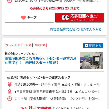
13:30〜17:30 ☆月〜金の週2〜4日での勤務です ※曜日につい
応募締め切り2026/08/22 23:59まで
応募画面へ進む
キープ
かんたん3ステップ！
共営食品株式会社
の他の求人をみる
ブランクOK
正社員
契約社員
動画あり
株式会社グリーンプロセス
生協宅配を支える青果セットセンター運営のお
り
仕事です！ 未経験スタート歓迎！
入
格
ナ
生協向け青果セットセンターの運営スタッフ
勤
月給218,500円〜＋諸手当＋賞与 ★経験・年齢・スキルを考慮し
制
●戸田事業所 埼玉県戸田市美女木北3-3-6 エイムロジポート4階
シフト制（実働7.5時間・休憩1時間） 〈シフト例〉 8:00〜16:30 1
8
あと
日
で掲載終了
(2026/08/15 23:59まで)