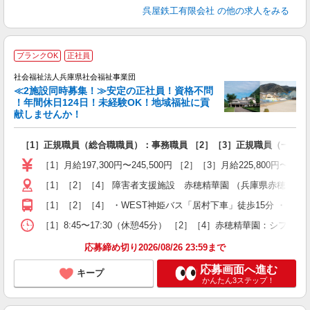
呉屋鉄工有限会社
の他の求人をみる
ブランクOK
正社員
社会福祉法人兵庫県社会福祉事業団
≪2施設同時募集！≫安定の正社員！資格不問
！年間休日124日！未経験OK！地域福祉に貢
献しませんか！
で
［1］正規職員（総合職職員）：事務職員 ［2］［3］正規職員（一般職
入
ス
［1］月給197,300円〜245,500円 ［2］［3］月給225,8
O
［1］［2］［4］ 障害者支援施設 赤穂精華園 （兵庫県赤穂市大
蓄
［1］［2］［4］ ・WEST神姫バス「居村下車」徒歩15分 ・山陽自
［1］8:45〜17:30（休憩45分） ［2］［4］赤穂精華園：シフト勤務 （a
応募締め切り2026/08/26 23:59まで
応募画面へ進む
キープ
かんたん3ステップ！