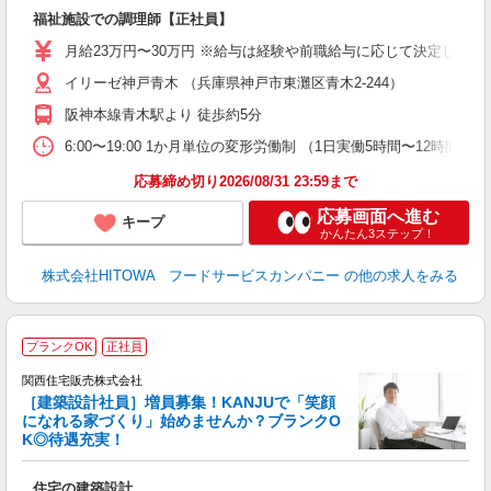
の
福祉施設での調理師【正社員】
朝
e
月給23万円〜30万円 ※給与は経験や前職給与に応じて決定します。
イリーゼ神戸青木 （兵庫県神戸市東灘区青木2-244）
迎
ル
阪神本線青木駅より 徒歩約5分
り
煙
6:00〜19:00 1か月単位の変形労働制 （1日実働5時間〜12時間） シフト例
食
応募締め切り2026/08/31 23:59まで
応募画面へ進む
キープ
かんたん3ステップ！
株式会社HITOWA フードサービスカンパニー
の他の求人をみる
ブランクOK
正社員
の
関西住宅販売株式会社
［建築設計社員］増員募集！KANJUで「笑顔
になれる家づくり」始めませんか？ブランクO
K◎待遇充実！
点
住宅の建築設計