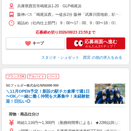
婦
兵庫県西宮市鳴尾浜1-20 GLP鳴尾浜
～
K
阪神バス「鳴尾浜西」〜徒歩2分 阪神「武庫川団地前」駅〜自転車
フ
バ
箱詰め（社内仕上部門） 9：00〜17：00、9：00〜18：00、 ※
通
応募締め切り2026/08/23 23:59まで
応募画面へ進む
キープ
かんたん3ステップ！
スタジオ・シュゼット 西宮
の他の求人をみる
ブランクOK
アルバイト
パート
SGフィルダー株式会社/W56998-999
＼11月OPEN予定！新設の駅チカ倉庫で週1日
〜OK／一緒に働く仲間を大募集中！未経験歓
迎！日払い◎
髪
の
荷物・商品仕分け
履
迎
時給1,116円〜1,300円 （勤務時間帯による） ★22時以降は2
ミ