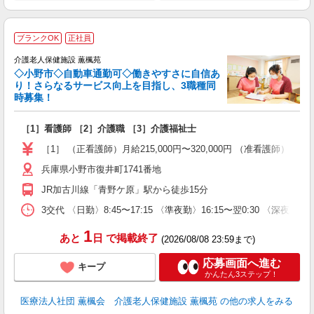
ブランクOK
正社員
介護老人保健施設 薫楓苑
◇小野市◇自動車通勤可◇働きやすさに自信あ
り！さらなるサービス向上を目指し、3職種同
時募集！
名
［1］看護師 ［2］介護職 ［3］介護福祉士
未
昇
［1］ （正看護師）月給215,000円〜320,000円 （准看護師）月給2
兵庫県小野市復井町1741番地
JR加古川線「青野ケ原」駅から徒歩15分
3交代 〈日勤〉8:45〜17:15 〈準夜勤〉16:15〜翌0:30 〈深夜
1
あと
日
で掲載終了
(2026/08/08 23:59まで)
応募画面へ進む
キープ
かんたん3ステップ！
医療法人社団 薫楓会 介護老人保健施設 薫楓苑
の他の求人をみる