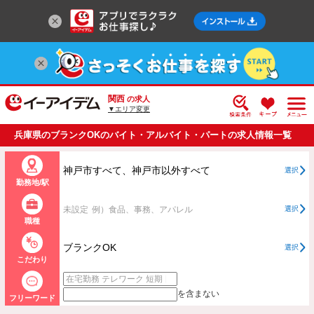
関西
の求人
▼エリア変更
兵庫県のブランクOKのバイト・アルバイト・パートの求人情報一覧
神戸市すべて、神戸市以外すべて
選択
勤務地/駅
未設定
例）食品、事務、アパレル
選択
職種
ブランクOK
選択
こだわり
を含まない
フリーワード