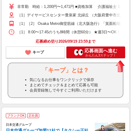
り
非常勤 時給：1,200円〜1,471円 ■資格加算 介護福祉士 1
二
［1］デイサービスセンター豊泉家 北緑丘 （大阪府豊中市北緑丘2-
ラ
ア
［1］［2］ Osaka Metro御堂筋線（北大阪急行）「箕面船場
週
勤
［1］ 8:00〜17:45のうち8時間（休憩60分） ★週3日〜OK！ ［2］
煙
応募締め切り2026/09/19 23:59まで
応募画面へ進む
キープ
かんたん3ステップ！
「キープ」とは？
気になるお仕事をワンクリックで保存
まとめてチェック＆まとめて応募も可能
会員登録無しで今すぐご利用いただけます
ブランクOK
正社員
日本交通グループ
日本交通グループ加盟11社で【タクシー正社