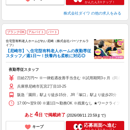
かんたん3ステップ！
株式会社ダイワ
の他の求人をみる
ブランクOK
アルバイト
パート
住宅型有料老人ホームびれい尼崎（株式会社パーソナルラ
イフ）
【尼崎市】＼住宅型有料老人ホームの夜勤専従
スタッフ／週1日〜！扶養内も柔軟に対応◎
距
夜勤専従スタッフ
入
未
日給2万円〜 ※一律処遇改善手当含む ※試用期間3ヶ月（同条件）
婦
兵庫県尼崎市瓦宮2丁目10-25
～
入
阪急「園田」駅より徒歩15分、JR「塚口」駅より徒歩20分
日
ス
17:00〜翌9:00 ※週1日〜勤務OK ※残業なし ★ワークライフバ
勤
4
あと
日
で掲載終了
(2026/08/11 23:59まで)
応募画面へ進む
キープ
かんたん3ステップ！