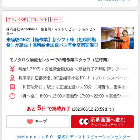
ブランクOK
アルバイト
パート
時
株式会社ＭonotaRO 猪名川ディストリビューションセン
ま
ター
未経験OKの【軽作業】新シフト枠（短時間勤
務）が誕生！高時給◆送迎バス有◆空調完備◎
誕
が
モノタロウ物流センターでの軽作業スタッフ（短時間）
職
婦
時給1,270円＋交通費全額支給 ＼勤務終了21時以降シフトへの手
～
兵庫県川辺郡猪名川町差組字小谷101-1 （プロロジスパーク猪名
車
「川西能勢口」駅より直通送迎バス30分 （川西市、宝塚市から多
〈月〜金〉 8:00〜13:00※実働5h 17:00〜22:00 
5
あと
日
で掲載終了
(2026/08/12 23:59まで)
応募画面へ進む
キープ
かんたん3ステップ！
㈱ＭｏｎｏｔａＲＯ 猪名川ディストリビューションセンター