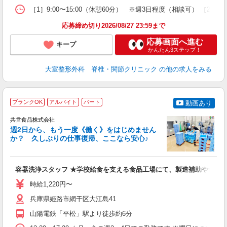
［1］9:00〜15:00（休憩60分） ※週3日程度（相談可） ［2］9
応募締め切り2026/08/27 23:59まで
応募画面へ進む
キープ
かんたん3ステップ！
大室整形外科 脊椎・関節クリニック
の他の求人をみる
ブランクOK
アルバイト
パート
動画あり
共営食品株式会社
週2日から、もう一度《働く》をはじめません
か？ 久しぶりの仕事復帰、ここなら安心♪
い
容器洗浄スタッフ ★学校給食を支える食品工場にて、製造補助や食器
未
～
時給1,220円〜
間
社
兵庫県姫路市網干区大江島41
山陽電鉄「平松」駅より徒歩約6分