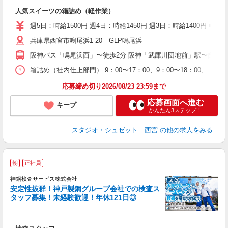
す
人気スイーツの箱詰め（軽作業）
入
以
週5日：時給1500円 週4日：時給1450円 週3日：時給1400円 
婦
兵庫県西宮市鳴尾浜1-20 GLP鳴尾浜
～
K
阪神バス「鳴尾浜西」〜徒歩2分 阪神「武庫川団地前」駅〜自転車
フ
バ
箱詰め（社内仕上部門） 9：00〜17：00、9：00〜18：00、 ※
通
応募締め切り2026/08/23 23:59まで
応募画面へ進む
キープ
かんたん3ステップ！
スタジオ・シュゼット 西宮
の他の求人をみる
「
朝
正社員
ス
神鋼検査サービス株式会社
安定性抜群！神戸製鋼グループ会社での検査ス
タッフ募集！未経験歓迎！年休121日◎
に
心