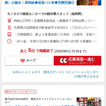
務）が誕生！高時給◆送迎バス有◆空調完備◎
誕
が
モノタロウ物流センターでの軽作業スタッフ（短時間）
職
婦
時給1,270円＋交通費全額支給 ＼勤務終了21時以降シフトへの手
～
兵庫県川辺郡猪名川町差組字小谷101-1 （プロロジスパーク猪名
車
「川西能勢口」駅より直通送迎バス30分 （川西市、宝塚市から多
〈月〜金〉 8:00〜13:00※実働5h 17:00〜22:00 
5
あと
日
で掲載終了
(2026/08/12 23:59まで)
応募画面へ進む
キープ
かんたん3ステップ！
㈱ＭｏｎｏｔａＲＯ 猪名川ディストリビューションセンター
の他の求人をみる
朝
アルバイト
パート
時
株式会社ＭonotaRO 猪名川ディストリビューションセン
ま
ター