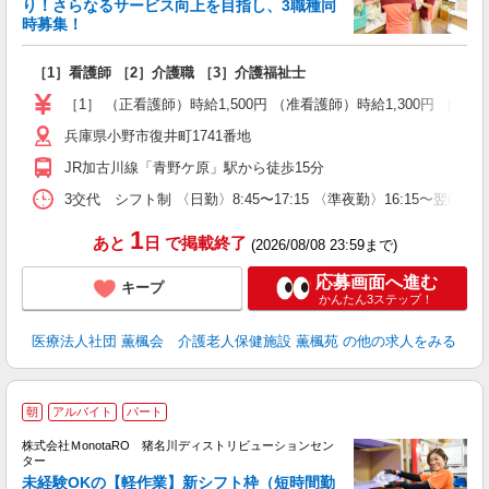
り！さらなるサービス向上を目指し、3職種同
時募集！
名
［1］看護師 ［2］介護職 ［3］介護福祉士
未
夜
［1］ （正看護師）時給1,500円 （准看護師）時給1,300円 ［2］ 時給
兵庫県小野市復井町1741番地
JR加古川線「青野ケ原」駅から徒歩15分
3交代 シフト制 〈日勤〉8:45〜17:15 〈準夜勤〉16:15〜翌0:
1
あと
日
で掲載終了
(2026/08/08 23:59まで)
応募画面へ進む
キープ
かんたん3ステップ！
医療法人社団 薫楓会 介護老人保健施設 薫楓苑
の他の求人をみる
朝
アルバイト
パート
時
株式会社ＭonotaRO 猪名川ディストリビューションセン
ま
ター
未経験OKの【軽作業】新シフト枠（短時間勤