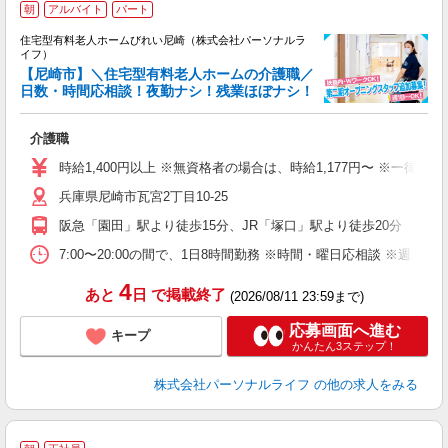
朝
アルバイト
パート
住宅型有料老人ホームびれい尼崎（株式会社パーソナルラ
イフ）
【尼崎市】＼住宅型有料老人ホームの介護職／
な
日数・時間応相談！夜勤ナシ！残業ほぼナシ！
ま
介護職
入
時給1,400円以上 ※無資格者の場合は、時給1,177円〜 ※一律
迎
兵庫県尼崎市瓦宮2丁目10-25
ル
あ
阪急「園田」駅より徒歩15分、JR「塚口」駅より徒歩20分
土
車
7:00〜20:00の間で、1日8時間勤務 ※時間・曜日応相談 ※週1
副
4
あと
日
で掲載終了
(2026/08/11 23:59まで)
応募画面へ進む
キープ
かんたん3ステップ！
株式会社パーソナルライフ
の他の求人をみる