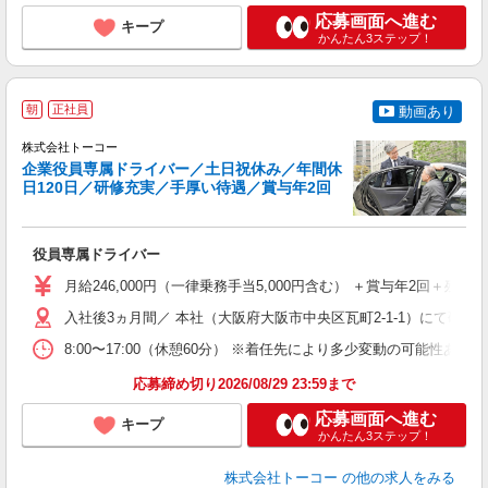
応募画面へ進む
キープ
かんたん3ステップ！
朝
正社員
動画あり
株式会社トーコー
企業役員専属ドライバー／土日祝休み／年間休
日120日／研修充実／手厚い待遇／賞与年2回
大
役員専属ドライバー
入
ー
月給246,000円（一律乗務手当5,000円含む） ＋賞与年2回＋残
勤
入社後3ヵ月間／ 本社（大阪府大阪市中央区瓦町2-1-1）にて研
セ
8:00〜17:00（休憩60分） ※着任先により多少変動の可能
応募締め切り2026/08/29 23:59まで
応募画面へ進む
キープ
かんたん3ステップ！
株式会社トーコー
の他の求人をみる