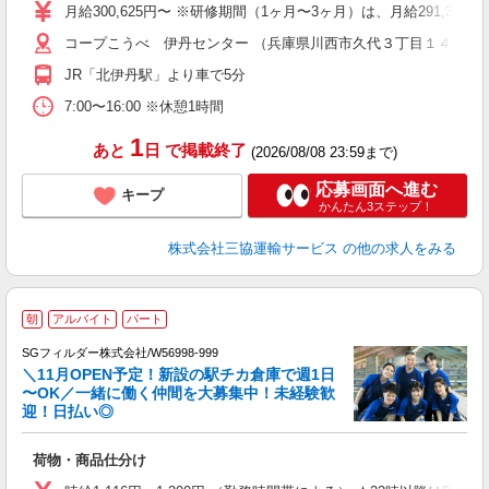
り
月給300,625円〜 ※研修期間（1ヶ月〜3ヶ月）は、月給291,375円
O
コープこうべ 伊丹センター （兵庫県川西市久代３丁目１４）
あ
JR「北伊丹駅」より車で5分
7:00〜16:00 ※休憩1時間
1
あと
日
で掲載終了
(2026/08/08 23:59まで)
応募画面へ進む
キープ
かんたん3ステップ！
株式会社三協運輸サービス
の他の求人をみる
朝
アルバイト
パート
SGフィルダー株式会社/W56998-999
＼11月OPEN予定！新設の駅チカ倉庫で週1日
〜OK／一緒に働く仲間を大募集中！未経験歓
迎！日払い◎
髪
の
荷物・商品仕分け
履
迎