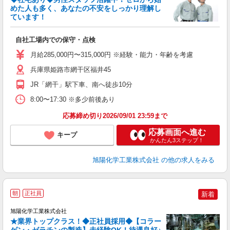
めた人も多く、あなたの不安をしっかり理解し
ています！
向
自社工場内での保守・点検
未
昼
月給285,000円〜315,000円 ※経験・能力・年齢を考慮
（
兵庫県姫路市網干区福井45
JR「網干」駅下車、南へ徒歩10分
8:00〜17:30 ※多少前後あり
応募締め切り2026/09/01 23:59まで
応募画面へ進む
キープ
かんたん3ステップ！
旭陽化学工業株式会社
の他の求人をみる
朝
正社員
新着
旭陽化学工業株式会社
★業界トップクラス！◆正社員採用◆【コラー