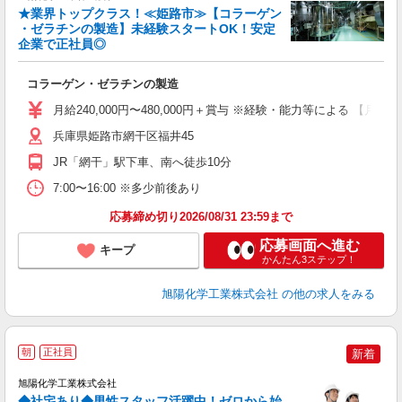
★業界トップクラス！≪姫路市≫【コラーゲン
・ゼラチンの製造】未経験スタートOK！安定
企業で正社員◎
く
コラーゲン・ゼラチンの製造
W
り
月給240,000円〜480,000円＋賞与 ※経験・能力等による 【月
兵庫県姫路市網干区福井45
支
JR「網干」駅下車、南へ徒歩10分
7:00〜16:00 ※多少前後あり
応募締め切り2026/08/31 23:59まで
応募画面へ進む
キープ
かんたん3ステップ！
旭陽化学工業株式会社
の他の求人をみる
朝
正社員
新着
旭陽化学工業株式会社
◆社宅あり◆男性スタッフ活躍中！ゼロから始