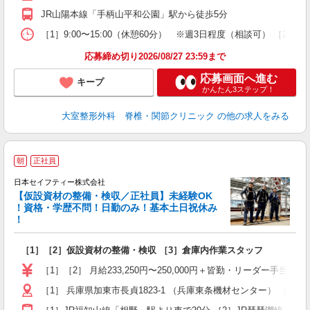
JR山陽本線「手柄山平和公園」駅から徒歩5分
［1］9:00〜15:00（休憩60分） ※週3日程度（相談可） ［2］9
応募締め切り2026/08/27 23:59まで
応募画面へ進む
キープ
かんたん3ステップ！
大室整形外科 脊椎・関節クリニック
の他の求人をみる
朝
正社員
日本セイフティー株式会社
【仮設資材の整備・検収／正社員】未経験OK
募
！資格・学歴不問！日勤のみ！基本土日祝休み
！
「
［1］［2］仮設資材の整備・検収 ［3］倉庫内作業スタッフ
入
問
［1］［2］ 月給233,250円〜250,000円＋皆勤・リーダー手当
土
［1］ 兵庫県加東市長貞1823-1 （兵庫東条機材センター） ［2］
あ