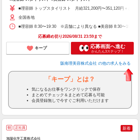
資
■理容師 トップスタイリスト 月給321,200円〜351,120円＋歩合
ブ
自
全国各地
ク
■理容師 8:30〜19:30 ※店舗により異なる ■美容師 8:30〜19
ン
応募締め切り2026/08/31 23:59まで
登
応募画面へ進む
キープ
かんたん3ステップ！
阪南理美容株式会社
の他の求人をみる
「キープ」とは？
気になるお仕事をワンクリックで保存
まとめてチェック＆まとめて応募も可能
会員登録無しで今すぐご利用いただけます
朝
正社員
新着
ま
旭陽化学工業株式会社