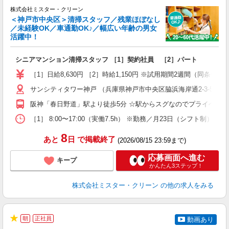
★
株式会社ミスター・クリーン
＜神戸市中央区＞清掃スタッフ／残業ほぼなし
―
／未経験OK／車通勤OK♪／幅広い年齢の男女
活躍中！
間
シニアマンション清掃スタッフ ［1］契約社員 ［2］パート
入
～
［1］日給8,630円 ［2］時給1,150円 ※試用期間2週間（同条件）
内
サンシティタワー神戸 （兵庫県神戸市中央区脇浜海岸通2-3-5）
夕
ワ
阪神「春日野道」駅より徒歩5分 ☆駅からスグなのでプライベー
［1］ 8:00〜17:00（実働7.5h） ※勤務／月23日（シフト制） ★
8
あと
日
で掲載終了
(2026/08/15 23:59まで)
応募画面へ進む
キープ
かんたん3ステップ！
株式会社ミスター・クリーン
の他の求人をみる
朝
正社員
動画あり
★