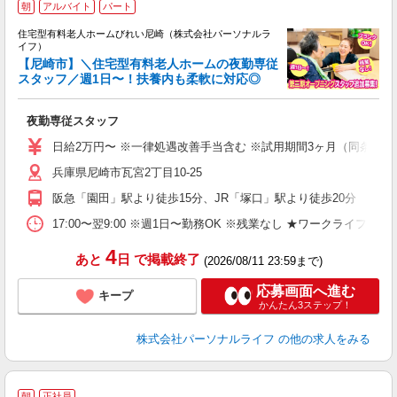
朝
アルバイト
パート
住宅型有料老人ホームびれい尼崎（株式会社パーソナルラ
イフ）
【尼崎市】＼住宅型有料老人ホームの夜勤専従
スタッフ／週1日〜！扶養内も柔軟に対応◎
距
夜勤専従スタッフ
入
未
日給2万円〜 ※一律処遇改善手当含む ※試用期間3ヶ月（同条件）
婦
兵庫県尼崎市瓦宮2丁目10-25
～
入
阪急「園田」駅より徒歩15分、JR「塚口」駅より徒歩20分
日
ス
17:00〜翌9:00 ※週1日〜勤務OK ※残業なし ★ワークライフバ
勤
4
あと
日
で掲載終了
(2026/08/11 23:59まで)
応募画面へ進む
キープ
かんたん3ステップ！
株式会社パーソナルライフ
の他の求人をみる
朝
正社員