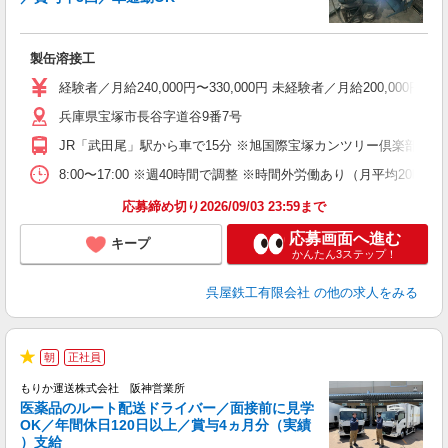
の
製缶溶接工
未
昇
経験者／月給240,000円〜330,000円 未経験者／月給200,0
職
兵庫県宝塚市長谷字道谷9番7号
JR「武田尾」駅から車で15分 ※旭国際宝塚カンツリー倶楽部近く
8:00〜17:00 ※週40時間で調整 ※時間外労働あり（月平均20時間
応募締め切り2026/09/03 23:59まで
応募画面へ進む
キープ
かんたん3ステップ！
呉屋鉄工有限会社
の他の求人をみる
朝
正社員
★
もりか運送株式会社 阪神営業所
医薬品のルート配送ドライバー／面接前に見学
OK／年間休日120日以上／賞与4ヵ月分（実績
）支給