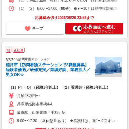
［1］JR福知山線「相野」駅より車で20分 ［2］JR琵琶湖線「近
［1］［2］ 8:00〜17:00（90分） ※7〜10月は熱中症対策の為、休憩時
応募締め切り2026/08/26 23:59まで
応募画面へ進む
キープ
かんたん3ステップ！
／
朝
正社員
なないろ訪問看護ステーション
て
姫路市【訪問看護ステーションで3職種募集】
経験者優遇／研修充実／業績好調、業務拡大／
男女OK☆
日
［1］PT・OT（経験3年以上） ［2］看護師（経験3年以上）
経
昼
月給25万円〜
兵庫県姫路市手柄4-4
最寄駅：山陽電鉄「手柄」駅
9:00〜17:30 （昼休憩1hあり） ★看護師は、週1〜2回オンコ