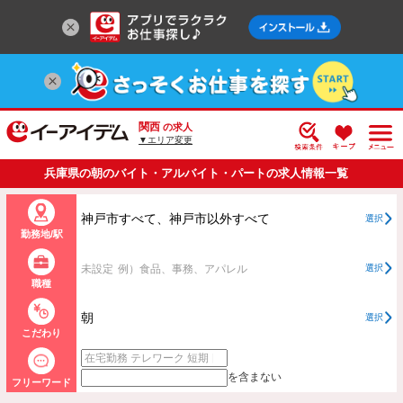
関西
の求人
▼エリア変更
兵庫県の朝のバイト・アルバイト・パートの求人情報一覧
神戸市すべて、神戸市以外すべて
選択
勤務地/駅
未設定
例）食品、事務、アパレル
選択
職種
朝
選択
こだわり
を含まない
フリーワード