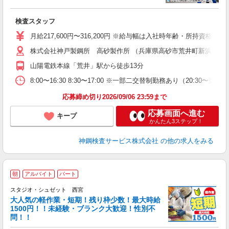
の
検査スタッフ
入
り
月給217,600円〜316,200円 ※給与幅は入社時年齢・所持資格
勤
株式会社神戸製鋼所 高砂製作所 （兵庫県高砂市荒井町新浜2-3-
残
山陽電鉄本線「荒井」駅から徒歩13分
ィ
8:00〜16:30 8:30〜17:00 ※一部二交替制勤務あり（20:3
応募締め切り2026/09/06 23:59まで
応募画面へ進む
キープ
かんたん3ステップ！
神鋼検査サービス株式会社
の他の求人をみる
朝
アルバイト
パート
スタジオ・シュゼット 西宮
0
大人気の軽作業・短期！残り枠少数！最大時給
1500円！！未経験・ブランク大歓迎！性別不
問！！