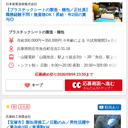
日本産業資材株式会社
【プラスチックシートの製造・梱包／正社員】
職務経験不問！無資格OK！昇給・年2回の賞
与◎
一
プラスチックシートの製造・梱包
入
ー
月給300,000円〜350,000円 ※年齢による ※試用期間3ヵ月あり
駅
り
兵庫県明石市魚住町住吉2-31-18
・山陽電鉄「山陽魚住」駅より徒歩3分 ・JR「魚住」駅より徒歩1
＜シフト制＞ 日勤：8:00〜20:00 夜勤：20:00〜翌8:0
応募締め切り2026/09/04 23:59まで
応募画面へ進む
キープ
かんたん3ステップ！
朝
正社員
動画あり
★
呉屋鉄工有限会社
【宝塚市】製缶溶接工／日勤のみ／男性活躍中
／賞与年3回／車通勤OK