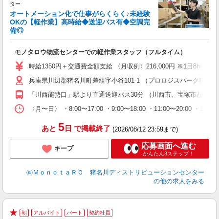
ま
ター
オートメーション化で仕事がらくらく♪未経験
OKの【軽作業】高時給◆送迎バス有◆空調完
備◎
勤
ト
職
モノタロウ物流センターでの軽作業スタッフ（フルタイム）
婦
～
時給1350円＋交通費全額支給 〈月収例〉216,000円 ※1日8
車
兵庫県川辺郡猪名川町差組字小谷101-1 （プロロジスパーク猪名
「川西能勢口」駅より直通送迎バス30分 （川西市、宝塚市から多
〈月〜日〉 ・8:00〜17:00 ・9:00〜18:00 ・11:00〜
5
あと
日
で掲載終了
(2026/08/12 23:59まで)
応募画面へ進む
キープ
かんたん3ステップ！
㈱ＭｏｎｏｔａＲＯ 猪名川ディストリビューションセンター
の他の求人をみる
朝
アルバイト
パート
契約社員