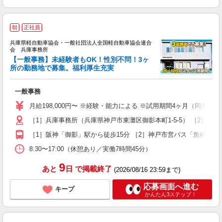
朝
正社員
兵庫県軽自動車協会・一般社団法人全国軽自動車協会連合
会 兵庫事務所
【一般事務】未経験者もOK！性別不問！3ヶ
所の勤務地で募集。福利厚生充実
る
一般事務
未
ス
月給198,000円〜 ※経験・能力による ※試用期間4ヶ月（同条件）
通
［1］兵庫事務所（兵庫県神戸市東灘区御影本町1-5-5） ［2］魚
［1］阪神「御影」駅から徒歩15分 ［2］神戸市営バス「魚崎車庫
8:30〜17:00（休憩あり／実働7時間45分）
9
あと
日
で掲載終了
(2026/08/16 23:59まで)
応募画面へ進む
キープ
かんたん3ステップ！