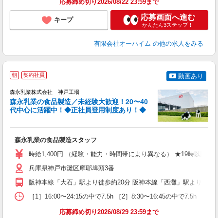
応募締め切り2026/08/22 23:59まで
応募画面へ進む
キープ
かんたん3ステップ！
有限会社オーハイム
の他の求人をみる
朝
契約社員
動画あり
森永乳業株式会社 神戸工場
森永乳業の食品製造／未経験大歓迎！20〜40
代中心に活躍中！◆正社員登用制度あり！◆
た
森永乳業の食品製造スタッフ
入
ー
時給1,400円 （経験・能力・時間帯により異なる） ★19時以降、翌8時ま
勤
い
兵庫県神戸市灘区摩耶埠頭3番
阪神本線「大石」駅より徒歩約20分 阪神本線「西灘」駅より徒歩約
［1］16:00〜24:15の中で7.5h ［2］8:30〜16:45の中で7.5h ［3］6
応募締め切り2026/08/29 23:59まで