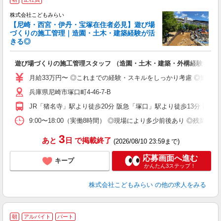
株式会社こどもみらい
【尼崎・西宮・伊丹・宝塚在住者必見】遊び場
づくりの施工管理｜造園・土木・建築経験が活
きる◎
で
入
遊び場づくりの施工管理スタッフ （造園・土木・建築・外構経験者歓
中
2
月給33万円〜 ◎これまでの経験・スキルをしっかり考慮 ◎造園
O
兵庫県尼崎市塚口町4-46-7-B
族
JR「猪名寺」駅より徒歩20分 阪急「塚口」駅より徒歩13分 西
9:00〜18:00（実働8時間） ◎現場により多少前後あり ◎残
3
あと
日
で掲載終了
(2026/08/10 23:59まで)
応募画面へ進む
キープ
かんたん3ステップ！
株式会社こどもみらい
の他の求人をみる
朝
アルバイト
パート