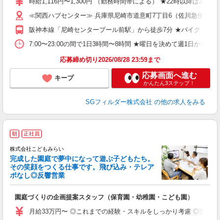
時給1,116円〜1,300円 （勤務時間帯による） ★22時以降は2
ミ
≪関西ハブセンター≫ 兵庫県尼崎市道意町7丁目6（佐川急便 
み
祝
阪神本線「尼崎センタープール前駅」から徒歩7分 ★バイク・自
げ
K
7:00〜23:00の間で1日3時間〜8時間 ★曜日を決めて週1日からの勤務になり
あ
応募締め切り2026/08/28 23:59まで
応募画面へ進む
キープ
かんたん3ステップ！
SGフィルダー株式会社
の他の求人をみる
朝
正社員
株式会社こどもみらい
完成した園庭で夢中になって遊ぶ子どもたち。
その笑顔をつくる仕事です。飛び込み・テレア
ポなし◎反響営業
も
入
園庭づくりの企画提案スタッフ（保育園・幼稚園・こども園）
中
2
月給33万円〜 ◎これまでの経験・スキルをしっかり考慮 ◎営業
O