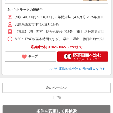
全
2t・4tトラックの運転手
入
与
月収240,000円〜350,000円＋年間賞与（4ヵ月分 2025年
昼
兵庫県西宮市津門大塚町11-15
ど
【電車】 JR「西宮」駅から徒歩で15分 【車】 名神高速道路 西宮I
8:30〜17:40が基本時間ですが、 早出・遅出・休日出勤の残業
応募締め切り2026/10/27 23:59まで
応募画面へ進む
キープ
かんたん3ステップ！
もりか運送株式会社
の他の求人をみる
次のページへ
1／79
条件を変更して再検索