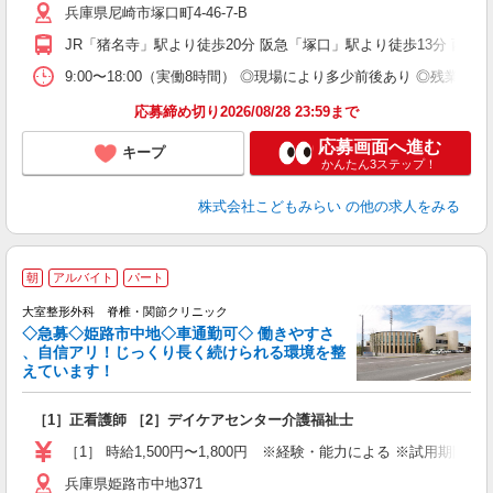
兵庫県尼崎市塚口町4-46-7-B
族
JR「猪名寺」駅より徒歩20分 阪急「塚口」駅より徒歩13分 
9:00〜18:00（実働8時間） ◎現場により多少前後あり ◎残
応募締め切り2026/08/28 23:59まで
応募画面へ進む
キープ
かんたん3ステップ！
株式会社こどもみらい
の他の求人をみる
朝
アルバイト
パート
大室整形外科 脊椎・関節クリニック
◇急募◇姫路市中地◇車通勤可◇ 働きやすさ
、自信アリ！じっくり長く続けられる環境を整
えています！
ち
［1］正看護師 ［2］デイケアセンター介護福祉士
経
日
［1］ 時給1,500円〜1,800円 ※経験・能力による ※試用期間3
給
兵庫県姫路市中地371