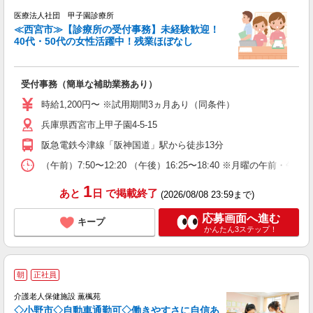
医療法人社団 甲子園診療所
≪西宮市≫【診療所の受付事務】未経験歓迎！
40代・50代の女性活躍中！残業ほぼなし
K
受付事務（簡単な補助業務あり）
入
活
時給1,200円〜 ※試用期間3ヵ月あり（同条件）
自
兵庫県西宮市上甲子園4-5-15
阪急電鉄今津線「阪神国道」駅から徒歩13分
（午前）7:50〜12:20 （午後）16:25〜18:40 ※月曜の
1
あと
日
で掲載終了
(2026/08/08 23:59まで)
応募画面へ進む
キープ
かんたん3ステップ！
朝
正社員
介護老人保健施設 薫楓苑
◇小野市◇自動車通勤可◇働きやすさに自信あ