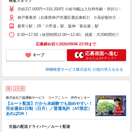
検査スタッフ
入
り
月給217,600円〜316,200円 ※給与幅は入社時年齢・所持資格に
勤
神戸事業所（兵庫県神戸市灘区灘浜東町2） ※高砂製作所（兵庫県高
ン
最寄り駅：JR「六甲道」駅、阪神「新在家」駅
8:30〜17:00（休憩時間12:00〜12:45） 残業：月20時間程度（
応募締め切り2026/09/06 23:59まで
応募画面へ進む
キープ
かんたん3ステップ！
神鋼検査サービス株式会社
の他の求人をみる
朝
正社員
株式会社三協運輸サービス コープこうべ 伊丹センター
【ルート配送】だから未経験でも始めやすい！
完全週休2日制（日月）／普通免許（AT限定）
あればOK！
す
生協の配送ドライバー／ルート配達
職