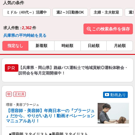
人気の条件
ミドル（40代～）活躍中
週2～3日勤務OK
主婦・主夫歓迎
週1
求人件数 :
2,362
件
この検索条件を保存
兵庫県の平均時給を見る
指定なし
新着順
時給順
日給順
月給順
【兵庫県・岡山県】路線バス運転士で地域貢献◎運転体験会・
PR
説明会を毎月定期開催中！
朝
正社員
動画あり
理容・美容プラージュ
【理容師・美容師】年商日本一の『プラージュ
』だから、やりがいあり！動画オペレーション
マニュアルあり！
ン
■理容師 スタイリスト ■美容師 スタイリスト
入