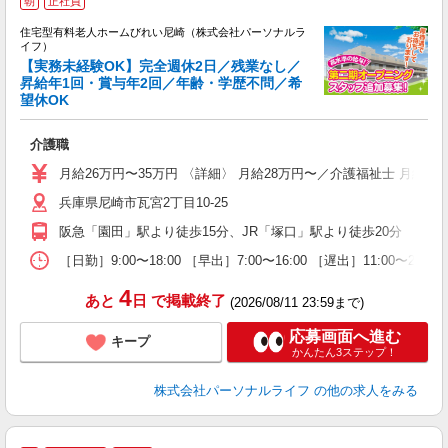
朝
正社員
住宅型有料老人ホームびれい尼崎（株式会社パーソナルラ
イフ）
【実務未経験OK】完全週休2日／残業なし／
昇給年1回・賞与年2回／年齢・学歴不問／希
望休OK
さ
入
介護職
未
婦
月給26万円〜35万円 〈詳細〉 月給28万円〜／介護福祉士 月給
～
兵庫県尼崎市瓦宮2丁目10-25
入
方
阪急「園田」駅より徒歩15分、JR「塚口」駅より徒歩20分
K
［日勤］9:00〜18:00 ［早出］7:00〜16:00 ［遅出］11:00〜
支
4
あと
日
で掲載終了
(2026/08/11 23:59まで)
応募画面へ進む
キープ
かんたん3ステップ！
株式会社パーソナルライフ
の他の求人をみる