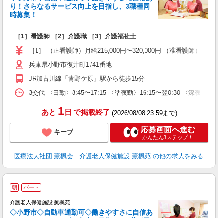
り！さらなるサービス向上を目指し、3職種同
時募集！
名
［1］看護師 ［2］介護職 ［3］介護福祉士
未
昇
［1］ （正看護師）月給215,000円〜320,000円 （准看護師）月給2
兵庫県小野市復井町1741番地
JR加古川線「青野ケ原」駅から徒歩15分
3交代 〈日勤〉8:45〜17:15 〈準夜勤〉16:15〜翌0:30 〈深夜
1
あと
日
で掲載終了
(2026/08/08 23:59まで)
応募画面へ進む
キープ
かんたん3ステップ！
医療法人社団 薫楓会 介護老人保健施設 薫楓苑
の他の求人をみる
朝
パート
介護老人保健施設 薫楓苑
◇小野市◇自動車通勤可◇働きやすさに自信あ