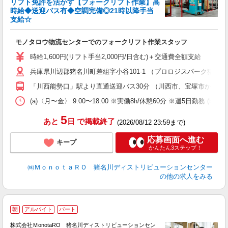
3
リフト免許を活かす【フォークリフト作業】高
時給◆送迎バス有◆空調完備◎21時以降手当
支給☆
が
職
モノタロウ物流センターでのフォークリフト作業スタッフ
婦
～
時給1,600円(リフト手当2,000円/日含む)＋交通費全額支給 
車
兵庫県川辺郡猪名川町差組字小谷101-1 （プロロジスパーク猪名
「川西能勢口」駅より直通送迎バス30分 （川西市、宝塚市から多
(a)〈月〜金〉 9:00〜18:00 ※実働8h/休憩60分 ※週5日
5
あと
日
で掲載終了
(2026/08/12 23:59まで)
応募画面へ進む
キープ
かんたん3ステップ！
㈱ＭｏｎｏｔａＲＯ 猪名川ディストリビューションセンター
の他の求人をみる
朝
アルバイト
パート
時
株式会社ＭonotaRO 猪名川ディストリビューションセン