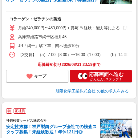
ゲン・ゼラチンの製造】未経験OK！待遇良好♪
給
コラーゲン・ゼラチンの製造
W
り
月給240,000円〜480,000円＋賞与 ※経験・能力等による 【月
あ
兵庫県姫路市網干区福井45
あ
JR「網干」駅下車、南へ徒歩10分
【3交替】 （a）7:00（8:00）〜16:00（17:00） （b）14:00〜23:
応募締め切り2026/08/31 23:59まで
応募画面へ進む
キープ
かんたん3ステップ！
旭陽化学工業株式会社
の他の求人をみる
「
朝
正社員
タ
神鋼検査サービス株式会社
安定性抜群！神戸製鋼グループ会社での検査ス
タッフ募集！未経験歓迎！年休121日◎