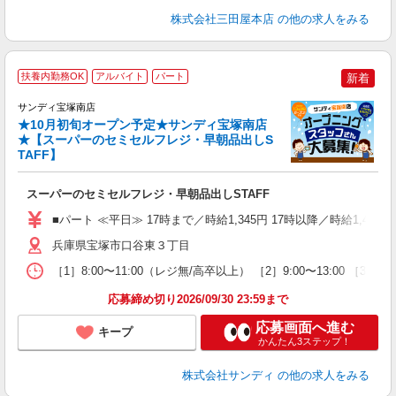
株式会社三田屋本店
の他の求人をみる
扶養内勤務OK
アルバイト
パート
新着
ル
サンディ宝塚南店
★10月初旬オープン予定★サンディ宝塚南店
で
★【スーパーのセミセルフレジ・早朝品出しS
大
TAFF】
主
～
スーパーのセミセルフレジ・早朝品出しSTAFF
勤
■パート ≪平日≫ 17時まで／時給1,345円 17時以降／時給1,400円
兵庫県宝塚市口谷東３丁目
［1］8:00〜11:00（レジ無/高卒以上） ［2］9:00〜13:00
応募締め切り2026/09/30 23:59まで
応募画面へ進む
キープ
かんたん3ステップ！
株式会社サンディ
の他の求人をみる