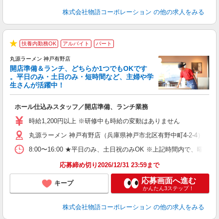
株式会社物語コーポレーション
の他の求人をみる
扶養内勤務OK
アルバイト
パート
★
丸源ラーメン 神戸有野店
開店準備＆ランチ、どちらか1つでもOKです
。平日のみ・土日のみ・短時間など、主婦や学
生さんが活躍中！
き
ホール仕込みスタッフ／開店準備、ランチ業務
入
活
時給1,200円以上 ※研修中も時給の変動はありません
（
丸源ラーメン 神戸有野店（兵庫県神戸市北区有野中町4-2-4）
中
自
8:00〜16:00 ★平日のみ、土日祝のみOK ※上記時間内で
業
食
応募締め切り2026/12/31 23:59まで
応募画面へ進む
キープ
かんたん3ステップ！
株式会社物語コーポレーション
の他の求人をみる