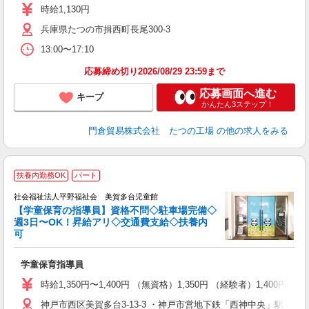
～
時給1,130円
祝
ー
兵庫県たつの市揖西町長尾300-3
13:00〜17:10
応募締め切り2026/08/29 23:59まで
応募画面へ進む
キープ
かんたん3ステップ！
門倉貿易株式会社 たつの工場
の他の求人をみる
／
扶養内勤務OK
パート
社会福祉法人平野福祉会 美賀多台児童館
【学童保育の指導員】資格不問◇駐車場完備◇
週3日〜OK！昇給アリ◇交通費支給◇扶養内
可
も
学童保育指導員
入
主
時給1,350円〜1,400円 （無資格）1,350円 （経験者）1,400
昇
神戸市西区美賀多台3-13-3 ・神戸市営地下鉄「西神中央」駅より徒
あ