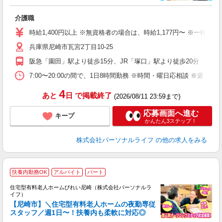
ま
介護職
入
時給1,400円以上 ※無資格者の場合は、時給1,177円〜 ※一律
迎
兵庫県尼崎市瓦宮2丁目10-25
ル
あ
阪急「園田」駅より徒歩15分、JR「塚口」駅より徒歩20分
土
車
7:00〜20:00の間で、1日8時間勤務 ※時間・曜日応相談 ※週1
副
4
あと
日
で掲載終了
(2026/08/11 23:59まで)
応募画面へ進む
キープ
かんたん3ステップ！
株式会社パーソナルライフ
の他の求人をみる
扶養内勤務OK
アルバイト
パート
住宅型有料老人ホームびれい尼崎（株式会社パーソナルラ
イフ）
【尼崎市】＼住宅型有料老人ホームの夜勤専従
スタッフ／週1日〜！扶養内も柔軟に対応◎