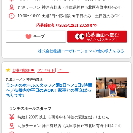
（
丸源ラーメン 神戸有野店（兵庫県神戸市北区有野中町4-2-4）
n
の
10:30〜16:00 ★週2日〜応相談 ★平日のみ、土日祝のみO
グ
割
応募締め切り2026/12/31 23:59まで
応募画面へ進む
キープ
かんたん3ステップ！
株式会社物語コーポレーション
の他の求人をみる
扶養内勤務OK
アルバイト
パート
★
丸源ラーメン 神戸有野店
ランチのホールスタッフ／週2日〜／1日3時間
〜／扶養内や平日のみOK！家事との両立ばっ
ちりです♪
一
ランチのホールスタッフ
入
活
時給1,200円以上 ※研修中も時給の変動はありません
（
丸源ラーメン 神戸有野店（兵庫県神戸市北区有野中町4-2-4）
n
日