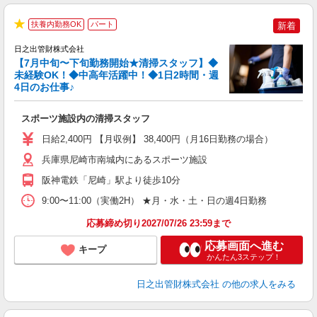
ス
扶養内勤務OK
パート
新着
★
け
日之出管財株式会社
入
【7月中旬〜下旬勤務開始★清掃スタッフ】◆
夫
未経験OK！◆中高年活躍中！◆1日2時間・週
中
4日のお仕事♪
O
スポーツ施設内の清掃スタッフ
日給2,400円 【月収例】 38,400円（月16日勤務の場合）
兵庫県尼崎市南城内にあるスポーツ施設
阪神電鉄「尼崎」駅より徒歩10分
9:00〜11:00（実働2H） ★月・水・土・日の週4日勤務
応募締め切り2027/07/26 23:59まで
応募画面へ進む
キープ
かんたん3ステップ！
日之出管財株式会社
の他の求人をみる