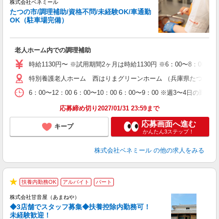
株式会社ベネミール
方
たつの市/調理補助/資格不問/未経験OK/車通勤
OK（駐車場完備）
ま
老人ホーム内での調理補助
入
夫
時給1130円〜 ※試用期間2ヶ月は時給1130円 ※6：00〜8：00は
躍
特別養護老人ホーム 西はりまグリーンホーム （兵庫県たつの市誉田
K
6：00〜12：00 6：00〜10：00 6：00〜9：00 ※週3〜
応募締め切り2027/01/31 23:59まで
応募画面へ進む
キープ
かんたん3ステップ！
株式会社ベネミール
の他の求人をみる
扶養内勤務OK
アルバイト
パート
★
株式会社甘音屋（あまねや）
◆3店舗でスタッフ募集◆扶養控除内勤務可！
未経験歓迎！