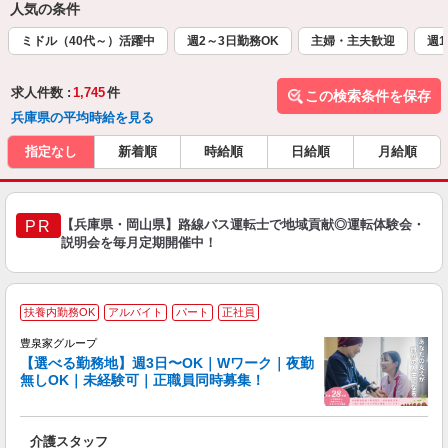
人気の条件
ミドル（40代～）活躍中
週2～3日勤務OK
主婦・主夫歓迎
週1
求人件数 :
1,745
件
この検索条件を保存
兵庫県の平均時給を見る
指定なし
新着順
時給順
日給順
月給順
【兵庫県・岡山県】路線バス運転士で地域貢献◎運転体験会・
PR
説明会を毎月定期開催中！
扶養内勤務OK
アルバイト
パート
正社員
豊泉家グループ
【選べる勤務地】週3日〜OK｜Wワーク｜夜勤
無しOK｜未経験可｜正職員同時募集！
け
り
介護スタッフ
入