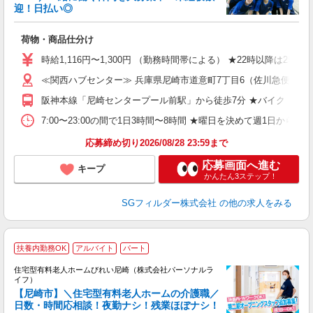
迎！日払い◎
髪
の
荷物・商品仕分け
履
迎
時給1,116円〜1,300円 （勤務時間帯による） ★22時以降は2
ミ
≪関西ハブセンター≫ 兵庫県尼崎市道意町7丁目6（佐川急便 
み
祝
阪神本線「尼崎センタープール前駅」から徒歩7分 ★バイク・自
げ
K
7:00〜23:00の間で1日3時間〜8時間 ★曜日を決めて週1日からの勤務になり
あ
応募締め切り2026/08/28 23:59まで
応募画面へ進む
キープ
かんたん3ステップ！
SGフィルダー株式会社
の他の求人をみる
扶養内勤務OK
アルバイト
パート
住宅型有料老人ホームびれい尼崎（株式会社パーソナルラ
イフ）
【尼崎市】＼住宅型有料老人ホームの介護職／
な
日数・時間応相談！夜勤ナシ！残業ほぼナシ！