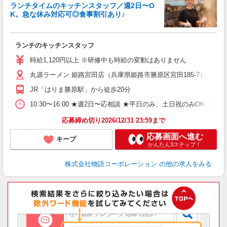
ランチタイムのキッチンスタッフ／週2日〜O
K。急な休み対応可◎食事割引あり♪
お
ランチのキッチンスタッフ
入
活
時給1,120円以上 ※研修中も時給の変動はありません
（
丸源ラーメン 姫路宮田店（兵庫県姫路市勝原区宮田185-7）
n
の
JR「はりま勝原駅」から徒歩20分
グ
割
10:30〜16:00 ★週2日〜応相談 ★平日のみ、土日祝のみO
応募締め切り2026/12/31 23:59まで
応募画面へ進む
キープ
かんたん3ステップ！
株式会社物語コーポレーション
の他の求人をみる