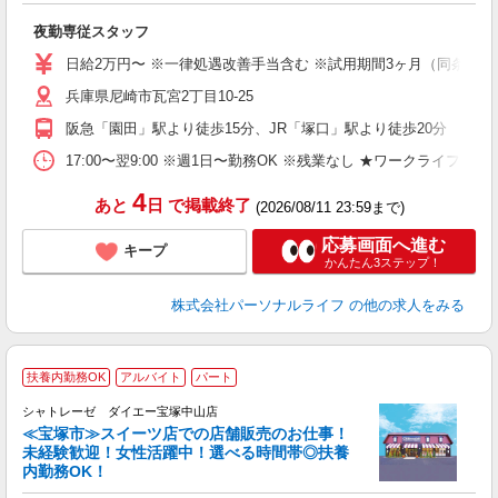
距
夜勤専従スタッフ
入
未
日給2万円〜 ※一律処遇改善手当含む ※試用期間3ヶ月（同条件）
婦
兵庫県尼崎市瓦宮2丁目10-25
～
入
阪急「園田」駅より徒歩15分、JR「塚口」駅より徒歩20分
日
ス
17:00〜翌9:00 ※週1日〜勤務OK ※残業なし ★ワークライフバ
勤
4
あと
日
で掲載終了
(2026/08/11 23:59まで)
応募画面へ進む
キープ
かんたん3ステップ！
株式会社パーソナルライフ
の他の求人をみる
扶養内勤務OK
アルバイト
パート
シャトレーゼ ダイエー宝塚中山店
ご
≪宝塚市≫スイーツ店での店舗販売のお仕事！
未経験歓迎！女性活躍中！選べる時間帯◎扶養
内勤務OK！