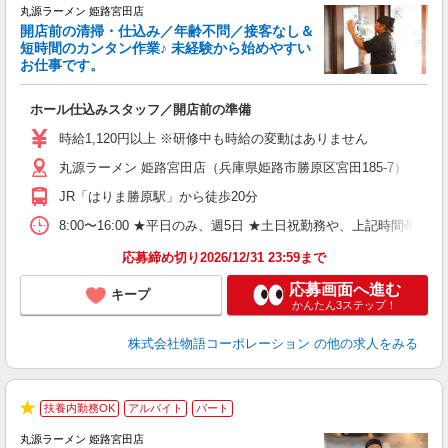
丸源ラーメン 姫路宮田店
開店前の清掃・仕込み／年齢不問／接客なし＆
短時間のカンタン作業♪ 未経験から始めやすい
お仕事です。
得
ホール仕込みスタッフ／開店前の準備
入
婦
時給1,120円以上 ※研修中も時給の変動はありません
～
丸源ラーメン 姫路宮田店（兵庫県姫路市勝原区宮田185-7）
不
日
JR「はりま勝原駅」から徒歩20分
上
な
8:00〜16:00 ★平日のみ、週5日 ★土日祝勤務や、上記時
応募締め切り2026/12/31 23:59まで
応募画面へ進む
キープ
かんたん3ステップ！
株式会社物語コーポレーション
の他の求人をみる
扶養内勤務OK
アルバイト
パート
で
★
丸源ラーメン 姫路宮田店