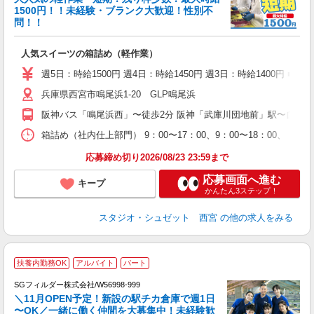
1500円！！未経験・ブランク大歓迎！性別不
問！！
す
人気スイーツの箱詰め（軽作業）
入
以
週5日：時給1500円 週4日：時給1450円 週3日：時給1400円 
婦
兵庫県西宮市鳴尾浜1-20 GLP鳴尾浜
～
K
阪神バス「鳴尾浜西」〜徒歩2分 阪神「武庫川団地前」駅〜自転車
フ
バ
箱詰め（社内仕上部門） 9：00〜17：00、9：00〜18：00、 ※
通
応募締め切り2026/08/23 23:59まで
応募画面へ進む
キープ
かんたん3ステップ！
スタジオ・シュゼット 西宮
の他の求人をみる
扶養内勤務OK
アルバイト
パート
SGフィルダー株式会社/W56998-999
＼11月OPEN予定！新設の駅チカ倉庫で週1日
〜OK／一緒に働く仲間を大募集中！未経験歓