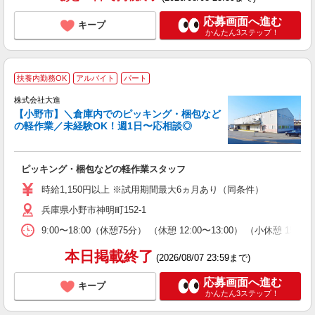
応募画面へ進む
キープ
かんたん3ステップ！
扶養内勤務OK
アルバイト
パート
株式会社大進
【小野市】＼倉庫内でのピッキング・梱包など
の軽作業／未経験OK！週1日〜応相談◎
い
ピッキング・梱包などの軽作業スタッフ
未
務
時給1,150円以上 ※試用期間最大6ヵ月あり（同条件）
勤
兵庫県小野市神明町152-1
用
9:00〜18:00（休憩75分） （休憩 12:00〜13:00） （小休憩 
本日掲載終了
(2026/08/07 23:59まで)
応募画面へ進む
キープ
かんたん3ステップ！