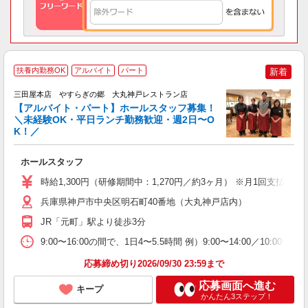
◆
扶養内勤務OK
アルバイト
パート
新着
三田屋本店 やすらぎの郷 大丸神戸レストラン店
た
【アルバイト・パート】ホールスタッフ募集！
入
＼未経験OK・平日ランチ勤務歓迎・週2日〜O
歓
K！／
K
土
ホールスタッフ
h
時給1,300円（研修期間中：1,270円／約3ヶ月） ※月1回支払い
兵庫県神戸市中央区明石町40番地（大丸神戸店内）
JR「元町」駅より徒歩3分
9:00〜16:00の間で、1日4〜5.5時間 例）9:00〜14:00／10:
応募締め切り2026/09/30 23:59まで
応募画面へ進む
キープ
かんたん3ステップ！