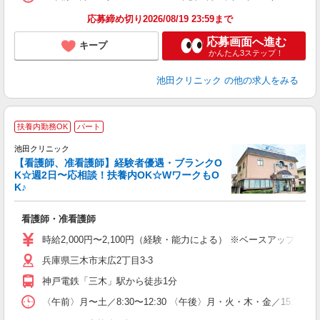
応募締め切り2026/08/19 23:59まで
応募画面へ進む
キープ
かんたん3ステップ！
池田クリニック
の他の求人をみる
扶養内勤務OK
パート
池田クリニック
【看護師、准看護師】経験者優遇・ブランクO
K☆週2日〜応相談！扶養内OK☆WワークもO
K♪
は
看護師・准看護師
入
O
時給2,000円〜2,100円（経験・能力による） ※ベースアップ
額
兵庫県三木市末広2丁目3-3
る
副
神戸電鉄「三木」駅から徒歩1分
〈午前〉月〜土／8:30〜12:30 〈午後〉月・火・木・金／15: