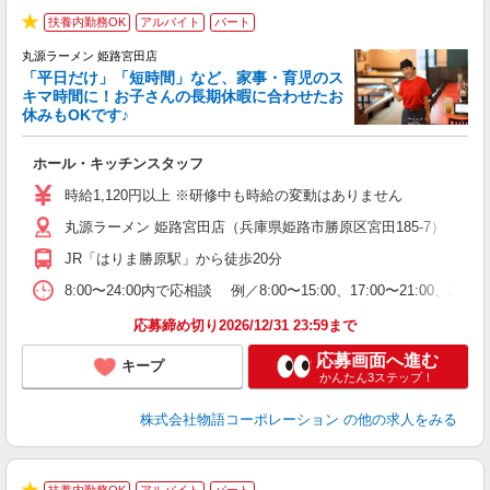
扶養内勤務OK
アルバイト
パート
★
丸源ラーメン 姫路宮田店
「平日だけ」「短時間」など、家事・育児のス
キマ時間に！お子さんの長期休暇に合わせたお
休みもOKです♪
の
ホール・キッチンスタッフ
入
学
時給1,120円以上 ※研修中も時給の変動はありません
活
丸源ラーメン 姫路宮田店（兵庫県姫路市勝原区宮田185-7）
短
の
JR「はりま勝原駅」から徒歩20分
ル
特
8:00〜24:00内で応相談 例／8:00〜15:00、17:00
応募締め切り2026/12/31 23:59まで
応募画面へ進む
キープ
かんたん3ステップ！
株式会社物語コーポレーション
の他の求人をみる