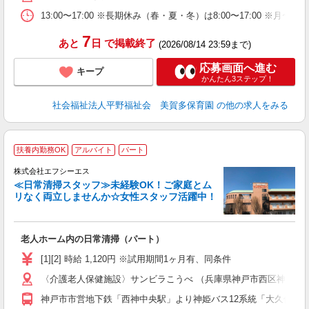
13:00〜17:00 ※長期休み（春・夏・冬）は8:00〜17:00 ※月〜
7
あと
日
で掲載終了
(2026/08/14 23:59まで)
応募画面へ進む
キープ
かんたん3ステップ！
社会福祉法人平野福祉会 美賀多保育園
の他の求人をみる
扶養内勤務OK
アルバイト
パート
事
株式会社エフシーエス
≪日常清掃スタッフ≫未経験OK！ご家庭とム
て
リなく両立しませんか☆女性スタッフ活躍中！
入
躍
ー
老人ホーム内の日常清掃（パート）
給
時
[1][2] 時給 1,120円 ※試用期間1ヶ月有、同条件
あ
〈介護老人保健施設〉サンビラこうべ （兵庫県神戸市西区神出町宝勢7
神戸市市営地下鉄「西神中央駅」より神姫バス12系統「大久保行」で