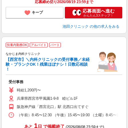
応募締め切り2026/08/19 23:59まで
応募画面へ進む
キープ
かんたん3ステップ！
池田クリニック
の他の求人をみる
扶養内勤務OK
アルバイト
パート
なかじま内科クリニック
【西宮市】＼内科クリニックの受付事務／未経
験・ブランクOK！残業ほぼナシ！日数応相談
！
対
受付事務
未
朝
時給1,200円〜
O
兵庫県西宮市甲風園1-9-8 睦ビル1F
阪急神戸線「西宮北口」駅 北西口出てすぐ
（午前）8:45〜12:30 （午後）15:45〜19:00 （土曜）8:45
1
あと
日
で掲載終了
(2026/08/08 23:59まで)