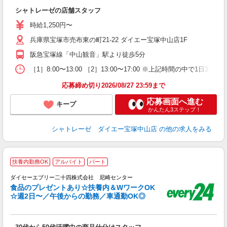
ら
シャトレーゼの店舗スタッフ
履
前
時給1,250円〜
自
兵庫県宝塚市売布東の町21-22 ダイエー宝塚中山店1F
支
阪急宝塚線「中山観音」駅より徒歩5分
［1］8:00〜13:00 ［2］13:00〜17:00 ※上記時間の中で1
応募締め切り2026/08/27 23:59まで
応募画面へ進む
キープ
かんたん3ステップ！
シャトレーゼ ダイエー宝塚中山店
の他の求人をみる
／
扶養内勤務OK
アルバイト
パート
先
ダイセーエブリー二十四株式会社 尼崎センター
食品のプレゼントあり☆扶養内＆WワークOK
☆週2日〜／午後からの勤務／車通勤OK◎
け
職