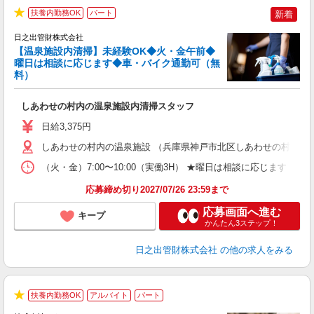
扶養内勤務OK
パート
新着
金
★
け
日之出管財株式会社
車
【温泉施設内清掃】未経験OK◆火・金午前◆
入
曜日は相談に応じます◆車・バイク通勤可（無
躍
料）
務
W
しあわせの村内の温泉施設内清掃スタッフ
日給3,375円
しあわせの村内の温泉施設 （兵庫県神戸市北区しあわせの村1-1）
（火・金）7:00〜10:00（実働3H） ★曜日は相談に応じます
応募締め切り2027/07/26 23:59まで
応募画面へ進む
キープ
かんたん3ステップ！
日之出管財株式会社
の他の求人をみる
扶養内勤務OK
アルバイト
パート
★