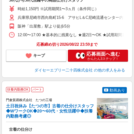
30代から50代活躍中の商品仕分けスタッフ
ル
務
時給1,150円 ※試用期間1〜3ヵ月（条件同じ）
結
兵庫県尼崎市西向島町15-6 アサヒL＆C尼崎流通センター内
K
阪神「出屋敷」駅より徒歩5分
12:00〜17:00 ★基本的に残業なし ★週2日〜OK ★試用期
応募締め切り2026/08/22 23:59まで
応募画面へ進む
キープ
かんたん3ステップ！
ダイセーエブリー二十四株式会社
の他の求人をみる
扶養内勤務OK
パート
動画あり
門倉貿易株式会社 たつの工場
土日祝休み【たつの市】古着の仕分けスタッフ
集
◆WワークOK◆20〜60代・女性活躍中◆扶養
内勤務考慮◎
い
古着の仕分け
入