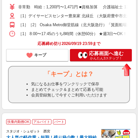
り
非常勤 時給：1,200円〜1,471円 ■資格加算 介護福祉士 1
二
［1］デイサービスセンター豊泉家 北緑丘 （大阪府豊中市北緑丘2-
ラ
ア
［1］［2］ Osaka Metro御堂筋線（北大阪急行）「箕面船場
週
勤
［1］ 8:00〜17:45のうち8時間（休憩60分） ★週3日〜OK！ ［2］
煙
応募締め切り2026/09/19 23:59まで
応募画面へ進む
キープ
かんたん3ステップ！
「キープ」とは？
気になるお仕事をワンクリックで保存
まとめてチェック＆まとめて応募も可能
会員登録無しで今すぐご利用いただけます
扶養内勤務OK
アルバイト
パート
スタジオ・シュゼット 西宮
0
大人気の軽作業・短期！残り枠少数！最大時給