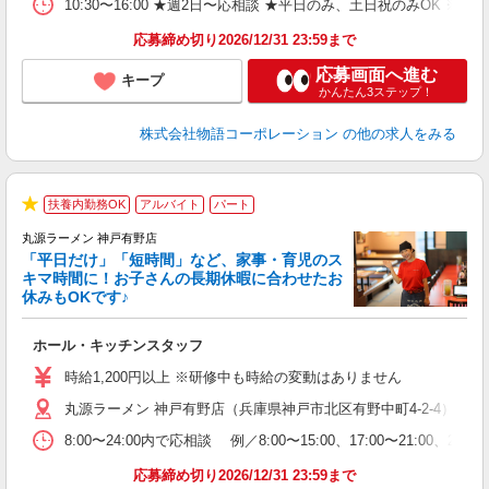
10:30〜16:00 ★週2日〜応相談 ★平日のみ、土日祝のみO
煙
あ
応募締め切り2026/12/31 23:59まで
応募画面へ進む
キープ
かんたん3ステップ！
株式会社物語コーポレーション
の他の求人をみる
扶養内勤務OK
アルバイト
パート
★
丸源ラーメン 神戸有野店
「平日だけ」「短時間」など、家事・育児のス
キマ時間に！お子さんの長期休暇に合わせたお
休みもOKです♪
の
ホール・キッチンスタッフ
入
学
時給1,200円以上 ※研修中も時給の変動はありません
活
丸源ラーメン 神戸有野店（兵庫県神戸市北区有野中町4-2-4）
短
の
8:00〜24:00内で応相談 例／8:00〜15:00、17:00
ル
特
応募締め切り2026/12/31 23:59まで