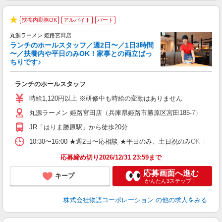
扶養内勤務OK
アルバイト
パート
★
丸源ラーメン 姫路宮田店
ランチのホールスタッフ／週2日〜／1日3時間
〜／扶養内や平日のみOK！家事との両立ばっ
ちりです♪
一
ランチのホールスタッフ
入
活
時給1,120円以上 ※研修中も時給の変動はありません
（
丸源ラーメン 姫路宮田店（兵庫県姫路市勝原区宮田185-7）
n
日
JR「はりま勝原駅」から徒歩20分
煙
あ
10:30〜16:00 ★週2日〜応相談 ★平日のみ、土日祝のみO
応募締め切り2026/12/31 23:59まで
応募画面へ進む
キープ
かんたん3ステップ！
株式会社物語コーポレーション
の他の求人をみる