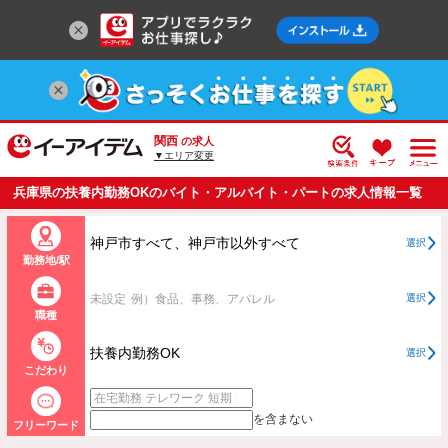
関西
の求人
▼エリア変更
兵庫県の扶養内勤務OKのバイト・アルバイト・パートの求人情報一覧
神戸市すべて、神戸市以外すべて
選択
勤務地/駅
未設定
例）食品、事務、アパレル
選択
職種
扶養内勤務OK
選択
こだわり
を含まない
フリーワード