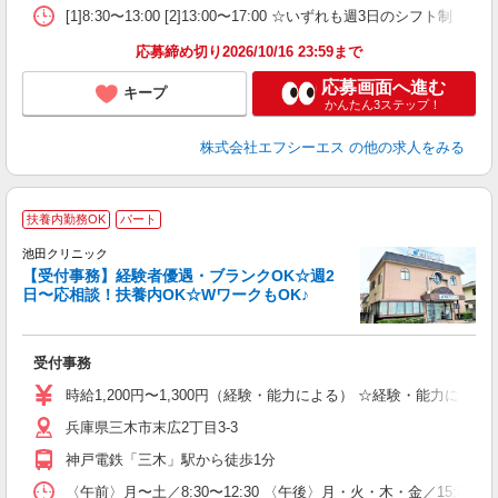
[1]8:30〜13:00 [2]13:00〜17:00 ☆いずれも週3日のシフト制 ☆[1
応募締め切り2026/10/16 23:59まで
応募画面へ進む
キープ
かんたん3ステップ！
株式会社エフシーエス
の他の求人をみる
扶養内勤務OK
パート
池田クリニック
【受付事務】経験者優遇・ブランクOK☆週2
日〜応相談！扶養内OK☆WワークもOK♪
遇
受付事務
入
O
時給1,200円〜1,300円（経験・能力による） ☆経験・能力による
賞
兵庫県三木市末広2丁目3-3
由
ク
神戸電鉄「三木」駅から徒歩1分
〈午前〉月〜土／8:30〜12:30 〈午後〉月・火・木・金／15: