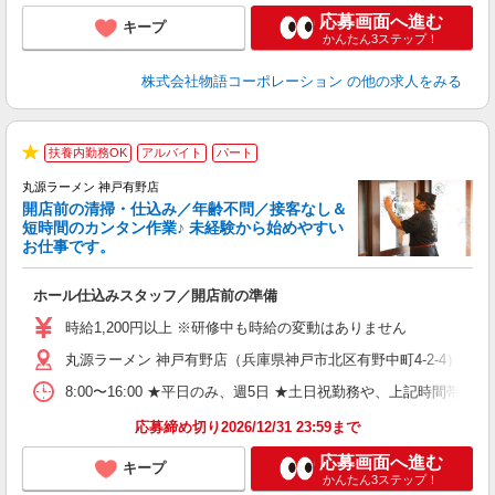
応募画面へ進む
キープ
かんたん3ステップ！
株式会社物語コーポレーション
の他の求人をみる
扶養内勤務OK
アルバイト
パート
★
丸源ラーメン 神戸有野店
開店前の清掃・仕込み／年齢不問／接客なし＆
短時間のカンタン作業♪ 未経験から始めやすい
お仕事です。
得
ホール仕込みスタッフ／開店前の準備
入
婦
時給1,200円以上 ※研修中も時給の変動はありません
～
丸源ラーメン 神戸有野店（兵庫県神戸市北区有野中町4-2-4）
不
日
8:00〜16:00 ★平日のみ、週5日 ★土日祝勤務や、上記時
上
な
応募締め切り2026/12/31 23:59まで
応募画面へ進む
キープ
かんたん3ステップ！