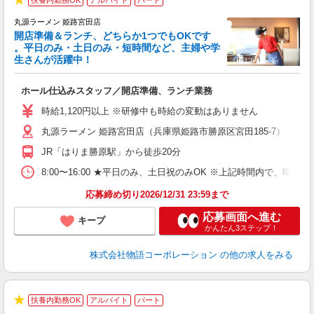
扶養内勤務OK
アルバイト
パート
★
丸源ラーメン 姫路宮田店
開店準備＆ランチ、どちらか1つでもOKです
。平日のみ・土日のみ・短時間など、主婦や学
生さんが活躍中！
き
ホール仕込みスタッフ／開店準備、ランチ業務
入
活
時給1,120円以上 ※研修中も時給の変動はありません
（
丸源ラーメン 姫路宮田店（兵庫県姫路市勝原区宮田185-7）
中
自
JR「はりま勝原駅」から徒歩20分
業
食
8:00〜16:00 ★平日のみ、土日祝のみOK ※上記時間内で
応募締め切り2026/12/31 23:59まで
応募画面へ進む
キープ
かんたん3ステップ！
株式会社物語コーポレーション
の他の求人をみる
扶養内勤務OK
アルバイト
パート
★