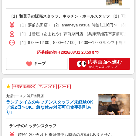
や
入
［1］和菓子の販売スタッフ、キッチン・ホールスタッフ ［2］可愛い
～
る
［1］夢前糸田店・［2］amaneya casual 時給1,116円〜 ［
登
［1］甘音屋（あまねや）夢前糸田店 （兵庫県姫路市夢前町糸田100-1
［1］8:00〜12:00、8:00〜17:00、12:00〜17:00 ※
応募締め切り2026/08/31 23:59まで
応募画面へ進む
キープ
かんたん3ステップ！
扶養内勤務OK
アルバイト
パート
で
★
丸源ラーメン 神戸有野店
ランチタイムのキッチンスタッフ／未経験OK
／週2日〜OK。急な休み対応可◎食事割引あ
り♪
お
ランチのキッチンスタッフ
入
活
時給1,200円以上 ※研修中も時給の変動はありません