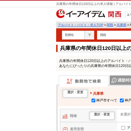
兵庫県の年間休日120日以上の求人情報 | アルバ
エ
関西
アルバイト・バイト・求人TOP
>
関西
>
兵庫県
>
勤務地
職種
兵庫県の年間休日120日以上
兵庫県の年間休日120日以上のアルバイト・
あなたにぴったりの兵庫県の年間休日120日
勤務地で検索
通勤時間・区
選択・変更
兵庫県
神戸市すべて
神
未選択
選択・変更
職種
ア
雇用形態