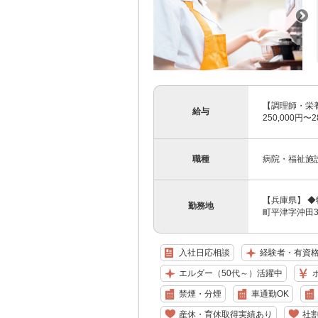
【調理師・栄養
給与
250,000円
職種
病院・福祉施
【兵庫県】 
勤務地
町平津字沖田38
入社日応相談
経験者・有資
エルダー（50代～）活躍中
禁煙・分煙
車通勤OK
産休・育休取得実績あり
社