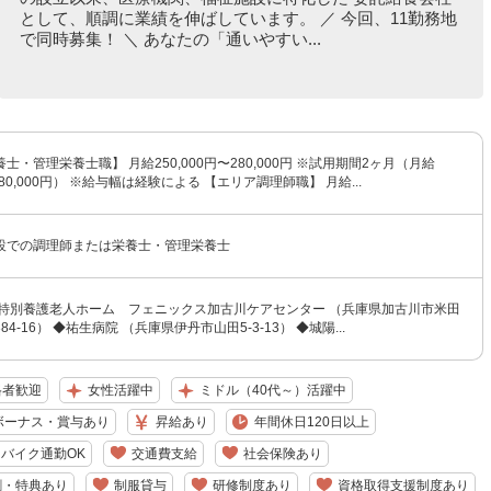
として、順調に業績を伸ばしています。 ／ 今回、11勤務地
で同時募集！ ＼ あなたの「通いやすい...
士・管理栄養士職】 月給250,000円〜280,000円 ※試用期間2ヶ月（月給
〜280,000円） ※給与幅は経験による 【エリア調理師職】 月給...
設での調理師または栄養士・管理栄養士
◆特別養護老人ホーム フェニックス加古川ケアセンター （兵庫県加古川市米田
4-16） ◆祐生病院 （兵庫県伊丹市山田5-3-13） ◆城陽...
格者歓迎
女性活躍中
ミドル（40代～）活躍中
ボーナス・賞与あり
昇給あり
年間休日120日以上
バイク通勤OK
交通費支給
社会保険あり
割・特典あり
制服貸与
研修制度あり
資格取得支援制度あり