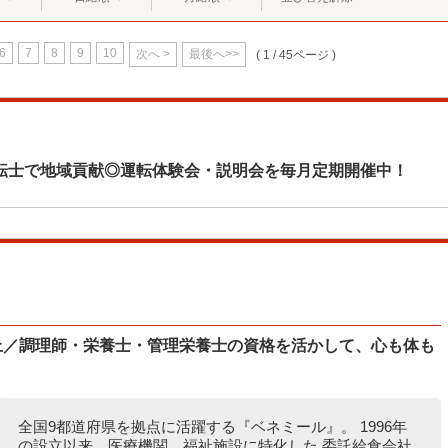
6
7
8
9
10
次へ >
最後へ>>
( 1 / 45ページ )
転士で地域貢献◎運転体験会・説明会を毎月定期開催中！
以上／調理師・栄養士・管理栄養士の資格を活かして、心も体も
全国9都道府県を拠点に活躍する『ベネミール』。 1996年
の設立以来、医療機関、福祉施設に特化した 委託給食会社