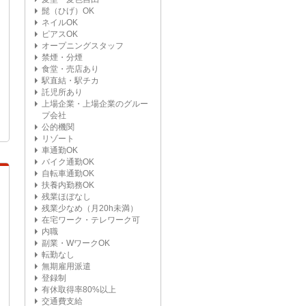
髭（ひげ）OK
ネイルOK
ピアスOK
オープニングスタッフ
禁煙・分煙
食堂・売店あり
駅直結・駅チカ
託児所あり
上場企業・上場企業のグルー
プ会社
公的機関
リゾート
車通勤OK
バイク通勤OK
自転車通勤OK
扶養内勤務OK
残業ほぼなし
残業少なめ（月20h未満）
在宅ワーク・テレワーク可
内職
副業・WワークOK
転勤なし
無期雇用派遣
登録制
有休取得率80%以上
交通費支給