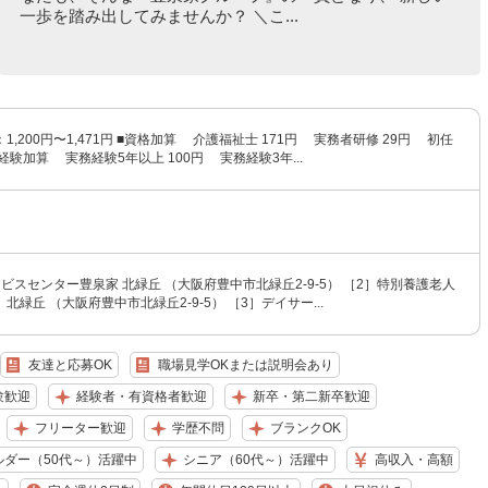
一歩を踏み出してみませんか？ ＼こ...
1,200円〜1,471円 ■資格加算 介護福祉士 171円 実務者研修 29円 初任
■経験加算 実務経験5年以上 100円 実務経験3年...
ビスセンター豊泉家 北緑丘 （大阪府豊中市北緑丘2-9-5） ［2］特別養護老人
北緑丘 （大阪府豊中市北緑丘2-9-5） ［3］デイサー...
友達と応募OK
職場見学OKまたは説明会あり
験歓迎
経験者・有資格者歓迎
新卒・第二新卒歓迎
フリーター歓迎
学歴不問
ブランクOK
ルダー（50代～）活躍中
シニア（60代～）活躍中
高収入・高額