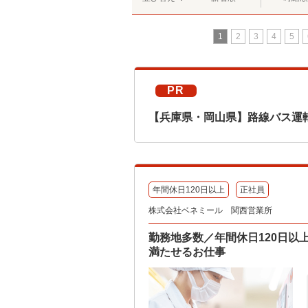
1
2
3
4
5
PR
【兵庫県・岡山県】路線バス運
年間休日120日以上
正社員
株式会社ベネミール 関西営業所
勤務地多数／年間休日120日
満たせるお仕事