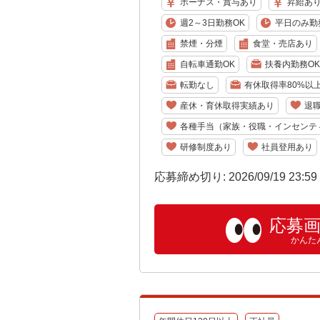
ボーナス・賞与あり
昇給あ
週2～3日勤務OK
平日のみ勤
禁煙・分煙
食堂・売店あり
自転車通勤OK
扶養内勤務OK
転勤なし
有休取得率80%以
産休・育休取得実績あり
退
各種手当（家族・役職・インセンテ
研修制度あり
社員登用あり
応募締め切り: 2026/09/19 23:5
応募
かんた