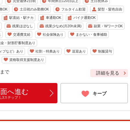
り
完全週休2日制
年間休日120日以上
土日祝休み
務OK
土日祝のみ勤務OK
フルタイム歓迎
髪型・髪色自由
駅直結・駅チカ
車通勤OK
バイク通勤OK
残業ほぼなし
残業少なめ(月20h未満)
副業・WワークOK
上
交通費支給
社会保険あり
まかない・食事補助
職金・財形貯蓄制度あり
ィブなど）あり
社割・特典あり
送迎あり
制服貸与
資格取得支援制度あり
9 まで
詳細を見る
画面へ進む
キープ
ん3ステップ！