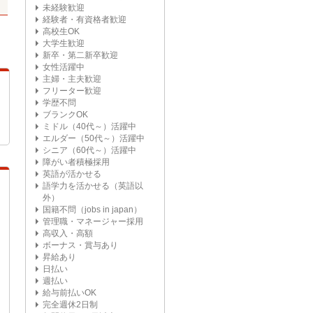
未経験歓迎
経験者・有資格者歓迎
高校生OK
大学生歓迎
新卒・第二新卒歓迎
女性活躍中
主婦・主夫歓迎
フリーター歓迎
学歴不問
ブランクOK
ミドル（40代～）活躍中
エルダー（50代～）活躍中
シニア（60代～）活躍中
障がい者積極採用
英語が活かせる
語学力を活かせる（英語以
外）
国籍不問（jobs in japan）
管理職・マネージャー採用
高収入・高額
ボーナス・賞与あり
昇給あり
日払い
週払い
給与前払いOK
完全週休2日制