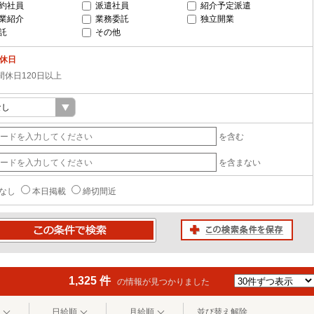
約社員
派遣社員
紹介予定派遣
業紹介
業務委託
独立開業
託
その他
-休日
間休日120日以上
を含む
を含まない
なし
本日掲載
締切間近
この検索条件を保存
条件で検索
1,325 件
の情報が見つかりました
日給順
月給順
並び替え解除