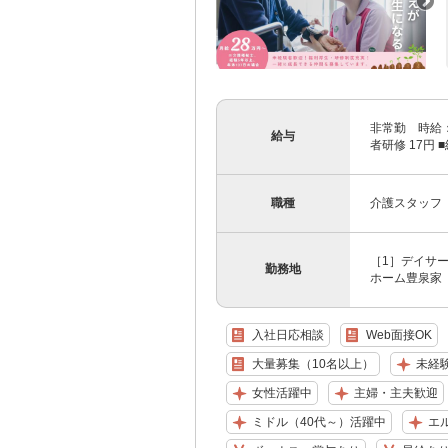
非常勤 時給：
給与
者研修 17円 
職種
介護スタッフ
［1］デイサー
勤務地
ホーム豊泉家 
入社日応相談
Web面接OK
大量募集（10名以上）
未経
女性活躍中
主婦・主夫歓迎
ミドル（40代～）活躍中
エ