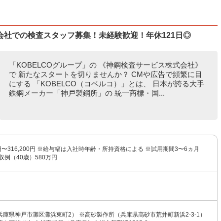
社での検査スタッフ募集！未経験歓迎！年休121日◎
「KOBELCOグループ」の 《神鋼検査サービス株式会社》
で 新たなスタートを切りませんか？ CMや広告で頻繁に目
にする 「KOBELCO（コベルコ）」とは、 日本が誇る大手
鉄鋼メーカー「神戸製鋼所」の 統一商標・国...
00円〜316,200円 ※給与幅は入社時年齢・所持資格による ※試用期間3〜6ヵ月
収例（40歳）580万円
庫県神戸市灘区灘浜東町2） ※高砂製作所（兵庫県高砂市荒井町新浜2-3-1）