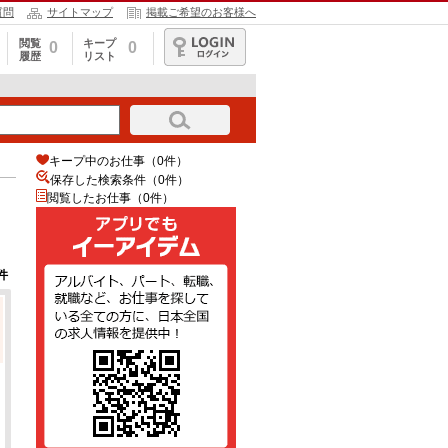
質問
サイトマップ
掲載ご希望のお客様へ
閲覧
キープ
0
0
履歴
リスト
ログイン
キープ中のお仕事（0件）
保存した検索条件（
0
件）
閲覧したお仕事（0件）
件