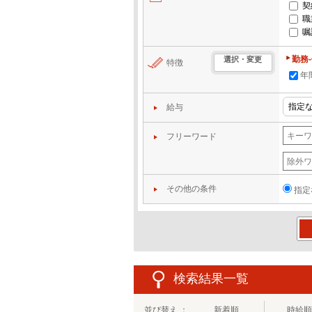
契
職
嘱
勤務
選択・変更
特徴
年
給与
フリーワード
その他の条件
指定
この
検索結果一覧
並び替え ：
新着順
時給順