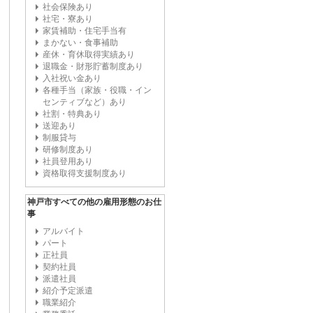
社会保険あり
社宅・寮あり
家賃補助・住宅手当有
まかない・食事補助
産休・育休取得実績あり
退職金・財形貯蓄制度あり
入社祝い金あり
各種手当（家族・役職・イン
センティブなど）あり
社割・特典あり
送迎あり
制服貸与
研修制度あり
社員登用あり
資格取得支援制度あり
神戸市すべての他の雇用形態のお仕
事
アルバイト
パート
正社員
契約社員
派遣社員
紹介予定派遣
職業紹介