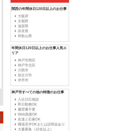
関西の年間休日120日以上のお仕事
大阪府
京都府
滋賀県
奈良県
和歌山県
年間休日120日以上のお仕事人気エ
リア
神戸市西区
神戸市北区
川西市
加古川市
伊丹市
神戸市すべての他の特徴のお仕事
入社日応相談
即日勤務OK
履歴書不要
Web面接OK
友達と応募OK
職場見学OKまたは説明会あり
大量募集（10名以上）