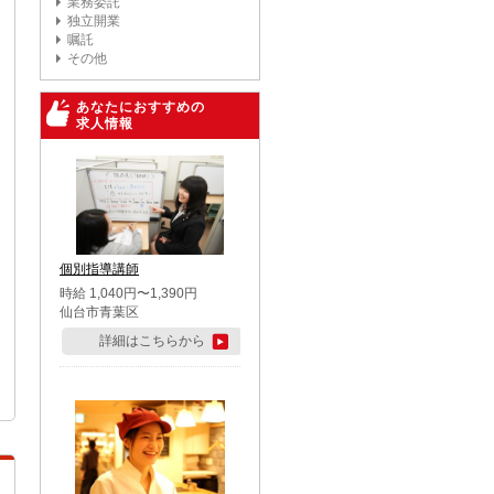
業務委託
独立開業
嘱託
その他
あなたにおすすめの
求人情報
個別指導講師
時給 1,040円〜1,390円
仙台市青葉区
詳細はこちらから