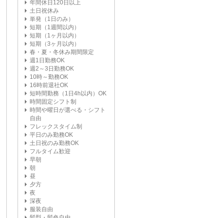
年間休日120日以上
土日祝休み
単発（1日のみ）
短期（1週間以内）
短期（1ヶ月以内）
短期（3ヶ月以内）
春・夏・冬休み期間限定
週1日勤務OK
週2～3日勤務OK
10時～勤務OK
16時前退社OK
短時間勤務（1日4h以内）OK
時間固定シフト制
時間や曜日が選べる・シフト
自由
フレックスタイム制
平日のみ勤務OK
土日祝のみ勤務OK
フルタイム歓迎
早朝
朝
昼
夕方
夜
深夜
服装自由
髪型・髪色自由