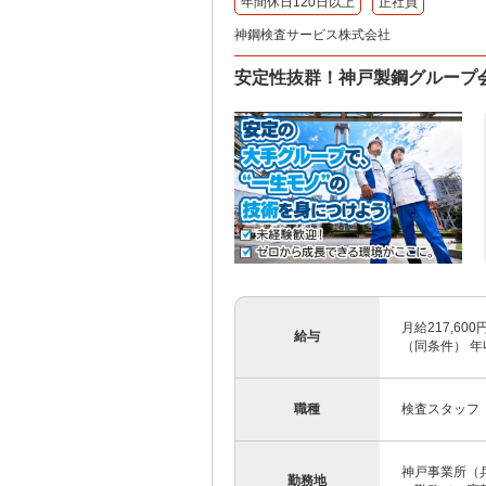
年間休日120日以上
正社員
神鋼検査サービス株式会社
安定性抜群！神戸製鋼グループ会
月給217,6
給与
（同条件） 年
職種
検査スタッフ
神戸事業所（兵
勤務地