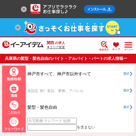
関西
の求人
▼エリア変更
兵庫県の髪型・髪色自由のバイト・アルバイト・パートの求人情報一
覧
神戸市すべて、神戸市以外すべて
選択
勤務地/駅
未設定
例）食品、事務、アパレル
選択
職種
髪型・髪色自由
選択
こだわり
を含まない
フリーワード