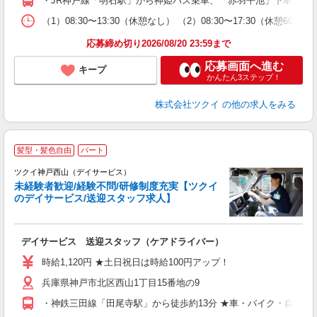
・JR神戸線「明石駅」から神姫バス乗車、「赤羽平池」下車徒歩
な
（1）08:30〜13:30（休憩なし） （2）08:30〜17:30（休
髪
応募締め切り2026/08/20 23:59まで
応募画面へ進む
キープ
かんたん3ステップ！
株式会社ツクイ
の他の求人をみる
髪型・髪色自由
パート
ツクイ神戸西山（デイサービス）
未経験者歓迎/経験不問/研修制度充実【ツクイ
のデイサービス/送迎スタッフ求人】
各
デイサービス 送迎スタッフ（ケアドライバー）
入
り
時給1,120円 ★土日祝日は時給100円アップ！
リ
兵庫県神戸市北区西山1丁目15番地の9
ー
O
・神鉄三田線「田尾寺駅」から徒歩約13分 ★車・バイク・自転車