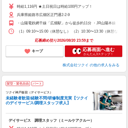
り
時給1,116円 ★土日祝日は時給100円アップ！
リ
兵庫県姫路市広畑区正門通2-2-9
ー
O
・山陽電鉄網干線「広畑駅」から徒歩約11分 ・JR山陽本線「網
な
（1）09:10〜15:00（休憩なし） （2）10:30〜13:30（
髪
応募締め切り2026/08/20 23:59まで
応募画面へ進む
キープ
かんたん3ステップ！
株式会社ツクイ
の他の求人をみる
髪型・髪色自由
パート
ツクイ神戸板宿（デイサービス）
未経験者歓迎/経験不問/研修制度充実【ツクイ
のデイサービス/調理スタッフ求人】
各
デイサービス 調理スタッフ（ミールケアクルー）
入
り