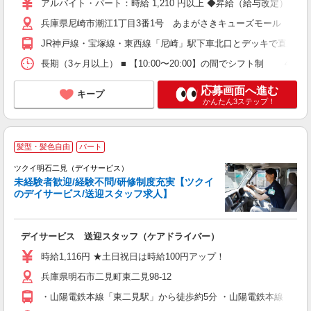
アルバイト・パート：時給 1,210 円以上 ◆昇給（給与改定）あり
員
兵庫県尼崎市潮江1丁目3番1号 あまがさきキューズモール 本館1
JR神戸線・宝塚線・東西線「尼崎」駅下車北口とデッキで直結
長期（3ヶ月以上） ■ 【10:00〜20:00】の間でシフト制 4.5〜
応募画面へ進む
キープ
かんたん3ステップ！
髪型・髪色自由
パート
ツクイ明石二見（デイサービス）
未経験者歓迎/経験不問/研修制度充実【ツクイ
のデイサービス/送迎スタッフ求人】
各
デイサービス 送迎スタッフ（ケアドライバー）
入
り
時給1,116円 ★土日祝日は時給100円アップ！
リ
兵庫県明石市二見町東二見98-12
ー
O
・山陽電鉄本線「東二見駅」から徒歩約5分 ・山陽電鉄本線「山陽