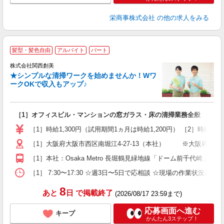
栄商事株式会社
の他の求人をみる
髪型・髪色自由
アルバイト
パート
株式会社関西創美
★シンプルな清掃ワークを始めませんか！Wワ
ークOKで収入もアップ♪
・
未
［1］オフィスビル・マンションの窓ガラス・床の清掃業務全般 ［2］
自
［1］時給1,300円（試用期間1ヵ月は時給1,200円） ［2］時給1,18
［1］大阪府大阪市西区南堀江4-27-13（本社） ※大阪府下の弊
［1］本社：Osaka Metro 長堀鶴見緑地線「ドーム前千代崎」
［1］ 7:30〜17:30 ☆週3日〜5日で応相談 ☆現場の作業状況によ
8
あと
日
で掲載終了
(2026/08/17 23:59まで)
応募画面へ進む
キープ
かんたん3ステップ！