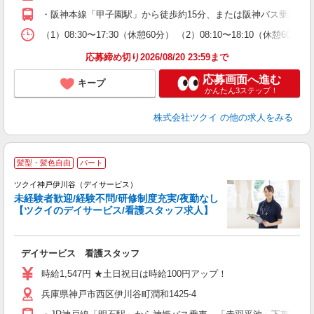
O
・阪神本線「甲子園駅」から徒歩約15分、または阪神バス乗車「
な
（1）08:30〜17:30（休憩60分） （2）08:10〜18:10（休憩
髪
応募締め切り2026/08/20 23:59まで
応募画面へ進む
キープ
かんたん3ステップ！
株式会社ツクイ
の他の求人をみる
髪型・髪色自由
パート
ツクイ神戸伊川谷（デイサービス）
未経験者歓迎/経験不問/研修制度充実/夜勤なし
【ツクイのデイサービス/看護スタッフ求人】
各
デイサービス 看護スタッフ
入
り
時給1,547円 ★土日祝日は時給100円アップ！
リ
兵庫県神戸市西区伊川谷町潤和1425-4
ー
O