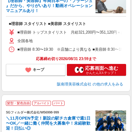
【理容師・美容師】年商日本一の『プラージュ
』だから、やりがいあり！動画オペレーション
マニュアルあり！
ン
■理容師 スタイリスト ■美容師 スタイリスト
入
資
■理容師 トップスタイリスト 月給321,200円〜351,120円＋歩合
ブ
自
全国各地
ク
■理容師 8:30〜19:30 ※店舗により異なる ■美容師 8:30〜19
ン
応募締め切り2026/08/31 23:59まで
登
応募画面へ進む
キープ
かんたん3ステップ！
阪南理美容株式会社
の他の求人をみる
髪型・髪色自由
アルバイト
パート
SGフィルダー株式会社/W56998-999
＼11月OPEN予定！新設の駅チカ倉庫で週1日
〜OK／一緒に働く仲間を大募集中！未経験歓
迎！日払い◎