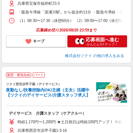
兵庫県宝塚市福井町23-3
ー
O
・阪急今津線「逆瀬川駅」から徒歩約11分 ・阪急今津線「小林駅
な
（1）08:30〜17:30（休憩60分） （2）09:00〜17:00（休
髪
応募締め切り2026/08/20 23:59まで
応募画面へ進む
キープ
かんたん3ステップ！
株式会社ツクイ
の他の求人をみる
髪型・髪色自由
パート
ツクイ西宮浜甲子園（デイサービス）
夜勤なし/扶養控除内OK/主婦（主夫）活躍中
【ツクイのデイサービス/介護スタッフ求人】
各
デイサービス 介護スタッフ（ケアクルー）
入
り
時給1,170円〜1,200円 ★土日祝日は時給100円アップ！ ※給
リ
兵庫県西宮市浜甲子園1-3-16
ー