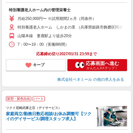
も
特別養護老人ホーム内の管理栄養士
入
（
月給250,000円〜 ※試用期間2ヵ月（同条件）
ル
特別養護老人ホーム しかまの里 （兵庫県姫路市飾磨区阿成植木9
ク
保
山陽本線 妻鹿駅より徒歩20分
7：00〜19：00（実働8時間）
応募締め切り2027/01/31 23:59まで
応募画面へ進む
キープ
かんたん3ステップ！
株式会社ベネミール
の他の求人をみる
髪型・髪色自由
パート
ツクイ尼崎武庫之荘（デイサービス）
家庭両立/勤務日数応相談/お休み調整可【ツク
イのデイサービス/調理スタッフ求人】