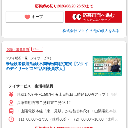
髪
応募締め切り2026/08/20 23:59まで
応募画面へ進む
キープ
かんたん3ステップ！
株式会社ツクイ
の他の求人をみる
髪型・髪色自由
パート
ツクイ明石二見（デイサービス）
未経験者歓迎/経験不問/研修制度充実【ツクイ
のデイサービス/生活相談員求人】
各
デイサービス 生活相談員
入
り
時給1,407円〜1,507円 ★土日祝日は時給100円アップ！ ※給
リ
兵庫県明石市二見町東二見98-12
ー
O
・山陽電鉄本線「東二見駅」から徒歩約5分 ・山陽電鉄本線「山陽
な
（1）08:00〜17:30（休憩60分） （2）08:00〜18:00（休
髪