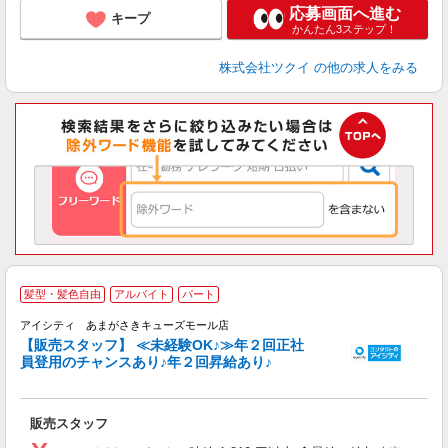
応募画面へ進む
キープ
かんたん3ステップ！
株式会社ツクイ
の他の求人をみる
・
髪型・髪色自由
アルバイト
パート
アイシティ あまがさきキューズモール店
【販売スタッフ】 ≪未経験OK♪≫年２回正社
員登用のチャンスあり♪年２回昇給あり♪
色
未
～
販売スタッフ
歓
務