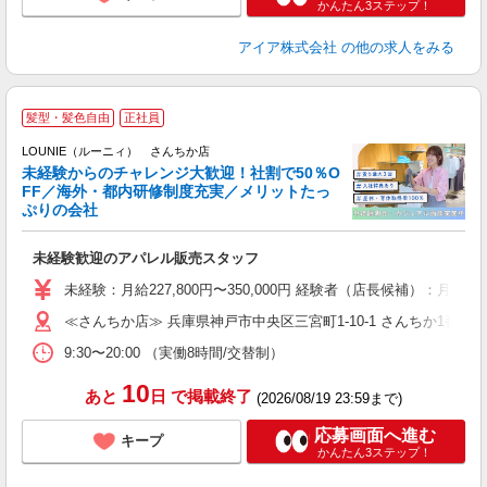
かんたん3ステップ！
アイア株式会社
の他の求人をみる
髪型・髪色自由
正社員
ご
連
LOUNIE（ルーニィ） さんちか店
未経験からのチャレンジ大歓迎！社割で50％O
FF／海外・都内研修制度充実／メリットたっ
ぷりの会社
い
未経験歓迎のアパレル販売スタッフ
入
未経験：月給227,800円〜350,000円 経験者（店長候補）
迎
≪さんちか店≫ 兵庫県神戸市中央区三宮町1-10-1 さんちか1番街
型
9:30〜20:00 （実働8時間/交替制）
り
10
あと
日
で掲載終了
(2026/08/19 23:59まで)
応募画面へ進む
キープ
かんたん3ステップ！