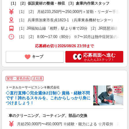
［1］［2］仮設資材の整備・検収 ［3］倉庫内作業スタッフ
入
問
［1］［2］ 月給233,250円〜250,000円＋皆勤・リーダー手当
土
［1］ 兵庫県加東市長貞1823-1 （兵庫東条機材センター） ［2］
あ
［1］JR福知山線「相野」駅より車で20分 ［2］JR琵琶湖線「近
［1］［2］ 8:00〜17:00（90分） ※7〜10月は熱中症対策の為、休憩時
応募締め切り2026/08/26 23:59まで
応募画面へ進む
キープ
かんたん3ステップ！
髪型・髪色自由
正社員
トータルカーサービスシンキ株式会社
◇直行直帰◇完全週休2日制◇ 資格・経験不問
です！誇れるスキルを、これからしっかり身に
つけましょう！
当
車のクリーニング、コーティング、部品の交換
入
り
月給250,000円〜450,000円 ※経験・能力による ☆月収例 
通