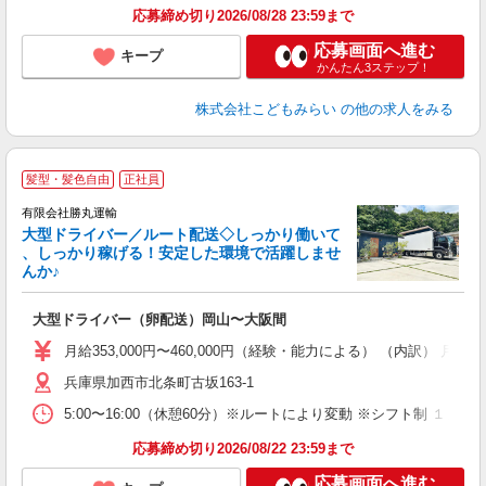
応募締め切り2026/08/28 23:59まで
応募画面へ進む
キープ
かんたん3ステップ！
株式会社こどもみらい
の他の求人をみる
髪型・髪色自由
正社員
有限会社勝丸運輸
大型ドライバー／ルート配送◇しっかり働いて
、しっかり稼げる！安定した環境で活躍しませ
んか♪
ン
大型ドライバー（卵配送）岡山〜大阪間
経
活
月給353,000円〜460,000円（経験・能力による） （内訳） 月給
自
兵庫県加西市北条町古坂163-1
ン
5:00〜16:00（休憩60分）※ルートにより変動 ※シフト制 １
応募締め切り2026/08/22 23:59まで
応募画面へ進む