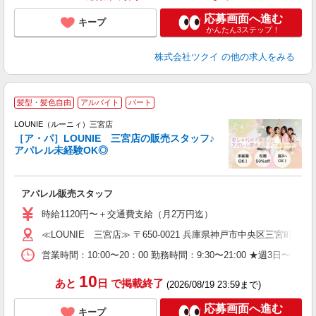
応募画面へ進む
キープ
かんたん3ステップ！
株式会社ツクイ
の他の求人をみる
髪型・髪色自由
アルバイト
パート
へ
け
LOUNIE（ルーニィ）三宮店
［ア・パ］LOUNIE 三宮店の販売スタッフ♪
アパレル未経験OK◎
し
アパレル販売スタッフ
入
時給1120円〜＋交通費支給（月2万円迄）
迎
≪LOUNIE 三宮店≫ 〒650-0021 兵庫県神戸市中央区三宮町1-10
型
営業時間：10:00〜20：00 勤務時間：9:30〜21:00 ★週
り
10
あと
日
で掲載終了
(2026/08/19 23:59まで)
応募画面へ進む
キープ