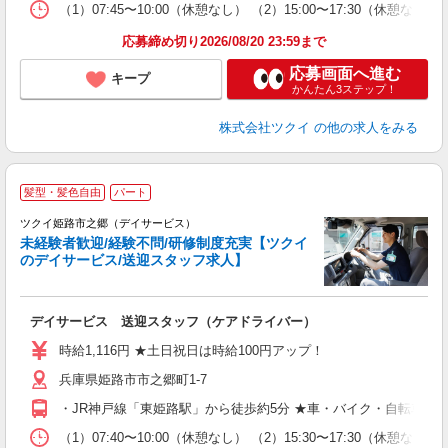
な
（1）07:45〜10:00（休憩なし） （2）15:00〜17:30
髪
応募締め切り2026/08/20 23:59まで
応募画面へ進む
キープ
かんたん3ステップ！
株式会社ツクイ
の他の求人をみる
髪型・髪色自由
パート
ツクイ姫路市之郷（デイサービス）
未経験者歓迎/経験不問/研修制度充実【ツクイ
のデイサービス/送迎スタッフ求人】
各
デイサービス 送迎スタッフ（ケアドライバー）
入
り
時給1,116円 ★土日祝日は時給100円アップ！
リ
兵庫県姫路市市之郷町1-7
ー
O
・JR神戸線「東姫路駅」から徒歩約5分 ★車・バイク・自転車通
な
（1）07:40〜10:00（休憩なし） （2）15:30〜17:30