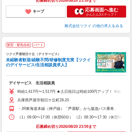
応募締め切り2026/08/20 23:59まで
応募画面へ進む
キープ
かんたん3ステップ！
株式会社ツクイ
の他の求人をみる
髪型・髪色自由
パート
ツクイ芦屋朝日ケ丘（デイサービス）
未経験者歓迎/経験不問/研修制度充実【ツクイ
のデイサービス/生活相談員求人】
各
デイサービス 生活相談員
入
り
時給1,417円〜1,517円 ★土日祝日は時給100円アップ！ ※給
リ
兵庫県芦屋市朝日ケ丘町28-20
ー
O
・JR東海道本線（神戸線）「芦屋駅」から阪急バス乗車、「岩園
な
（1）09:00〜17:00（休憩60分） （2）08:30〜17:30（休憩
髪
応募締め切り2026/08/20 23:59まで