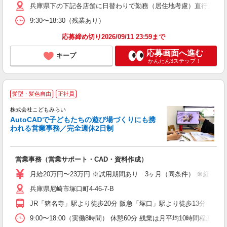
兵庫県下の下記各店舗に日替わりで勤務（居住地考慮）直行直帰 ・神
り
9:30〜18:30（残業あり）
応募締め切り2026/09/11 23:59まで
応募画面へ進む
キープ
かんたん3ステップ！
髪型・髪色自由
正社員
株式会社こどもみらい
AutoCADで子どもたちの遊び場づくりにも携
われる営業事務／完全週休2日制
に
ば
営業事務（営業サポート・CAD・資料作成）
あ
月給20万円〜23万円 ※試用期間あり 3ヶ月（同条件） ※経験
由
兵庫県尼崎市塚口町4-46-7-B
少
保
JR「猪名寺」駅より徒歩20分 阪急「塚口」駅より徒歩13分
9:00〜18:00（実働8時間） 休憩60分 残業は月平均10時