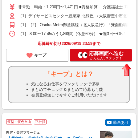
り
非常勤 時給：1,200円〜1,471円 ■資格加算 介護福祉士 1
二
［1］デイサービスセンター豊泉家 北緑丘 （大阪府豊中市北緑丘2-
ラ
ア
［1］［2］ Osaka Metro御堂筋線（北大阪急行）「箕面船場
週
勤
［1］ 8:00〜17:45のうち8時間（休憩60分） ★週3日〜OK！ ［2］
煙
応募締め切り2026/09/19 23:59まで
応募画面へ進む
キープ
かんたん3ステップ！
「キープ」とは？
気になるお仕事をワンクリックで保存
まとめてチェック＆まとめて応募も可能
会員登録無しで今すぐご利用いただけます
髪型・髪色自由
正社員
動画あり
理容・美容プラージュ