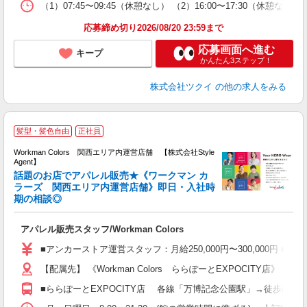
な
（1）07:45〜09:45（休憩なし） （2）16:00〜17:3
髪
応募締め切り2026/08/20 23:59まで
応募画面へ進む
キープ
かんたん3ステップ！
株式会社ツクイ
の他の求人をみる
W
髪型・髪色自由
正社員
ア
Workman Colors 関西エリア内運営店舗 【株式会社Style
Agent】
話題のお店でアパレル販売★《ワークマン カ
ラーズ 関西エリア内運営店舗》即日・入社時
期の相談◎
の
入
アパレル販売スタッフ/Workman Colors
名
活
■アンカーストア運営スタッフ：月給250,000円〜300,000円 
ー
【配属先】 《Workman Colors ららぽーとEXPOCITY店
ス
夕
■ららぽーとEXPOCITY店 各線「万博記念公園駅」→徒歩(約2分
ス