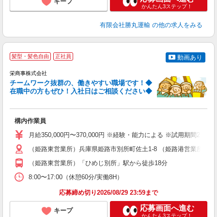
キープ
かんたん3ステップ！
有限会社勝丸運輸
の他の求人をみる
髪型・髪色自由
正社員
動画あり
栄商事株式会社
チームワーク抜群の、働きやすい職場です！◆
在職中の方もぜひ！入社日はご相談ください◆
す
構内作業員
学
月給350,000円〜370,000円 ※経験・能力による ※試用期間2ヶ月
昇
O
（姫路東営業所）兵庫県姫路市別所町佐土1-8 （姫路港営業所）兵庫
（姫路東営業所）「ひめじ別所」駅から徒歩18分
セ
8:00〜17:00（休憩60分/実働8H）
応募締め切り2026/08/29 23:59まで
応募画面へ進む
キープ
かんたん3ステップ！