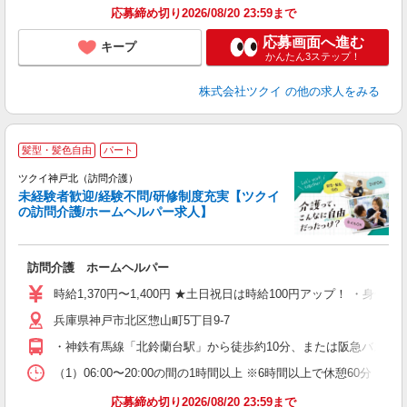
応募締め切り2026/08/20 23:59まで
応募画面へ進む
キープ
かんたん3ステップ！
株式会社ツクイ
の他の求人をみる
髪型・髪色自由
パート
ツクイ神戸北（訪問介護）
未経験者歓迎/経験不問/研修制度充実【ツクイ
の訪問介護/ホームヘルパー求人】
各
訪問介護 ホームヘルパー
入
り
時給1,370円〜1,400円 ★土日祝日は時給100円アップ！ ・身体
リ
兵庫県神戸市北区惣山町5丁目9-7
ー
O
・神鉄有馬線「北鈴蘭台駅」から徒歩約10分、または阪急バス乗車
な
（1）06:00〜20:00の間の1時間以上 ※6時間以上で休憩60分 
髪
応募締め切り2026/08/20 23:59まで