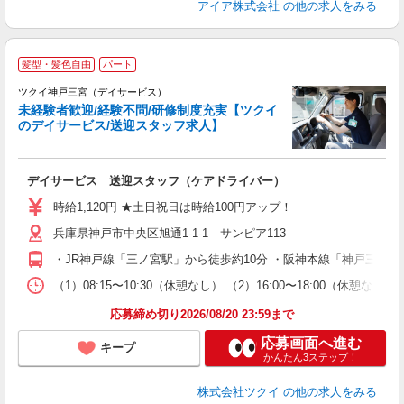
アイア株式会社
の他の求人をみる
髪型・髪色自由
パート
ツクイ神戸三宮（デイサービス）
未経験者歓迎/経験不問/研修制度充実【ツクイ
のデイサービス/送迎スタッフ求人】
各
デイサービス 送迎スタッフ（ケアドライバー）
入
り
時給1,120円 ★土日祝日は時給100円アップ！
リ
兵庫県神戸市中央区旭通1-1-1 サンピア113
ー
O
・JR神戸線「三ノ宮駅」から徒歩約10分 ・阪神本線「神戸三宮
な
（1）08:15〜10:30（休憩なし） （2）16:00〜18:00
髪
応募締め切り2026/08/20 23:59まで
応募画面へ進む
キープ
かんたん3ステップ！
株式会社ツクイ
の他の求人をみる