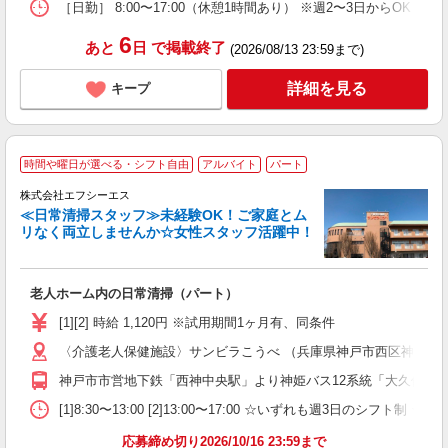
［日勤］ 8:00〜17:00（休憩1時間あり） ※週2〜3日からOK ［夜
6
あと
日
で掲載終了
(2026/08/13 23:59まで)
詳細を見る
キープ
時間や曜日が選べる・シフト自由
アルバイト
パート
事
株式会社エフシーエス
≪日常清掃スタッフ≫未経験OK！ご家庭とム
て
リなく両立しませんか☆女性スタッフ活躍中！
入
躍
ー
老人ホーム内の日常清掃（パート）
給
時
[1][2] 時給 1,120円 ※試用期間1ヶ月有、同条件
あ
〈介護老人保健施設〉サンビラこうべ （兵庫県神戸市西区神出町宝勢7
神戸市市営地下鉄「西神中央駅」より神姫バス12系統「大久保行」で
[1]8:30〜13:00 [2]13:00〜17:00 ☆いずれも週3日のシフト制 ☆[1
応募締め切り2026/10/16 23:59まで