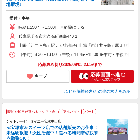
け
場環境♪
前
未
受付・事務
や
通
時給1,250円〜1,300円 ※経験による
兵庫県明石市大久保町西島440-1
山陽「江井ヶ島」駅より徒歩5分 山陽「西江井ヶ島」駅より徒歩7
（午前）8:30〜13:00 （午後）14:45〜18:00 ※午前・
応募締め切り2026/09/05 23:59まで
応募画面へ進む
キープ
かんたん3ステップ！
ふじた脳神経内科
の他の求人をみる
時間や曜日が選べる・シフト自由
アルバイト
パート
シャトレーゼ ダイエー宝塚中山店
ご
≪宝塚市≫スイーツ店での店舗販売のお仕事！
未経験歓迎！女性活躍中！選べる時間帯◎扶養
内勤務OK！