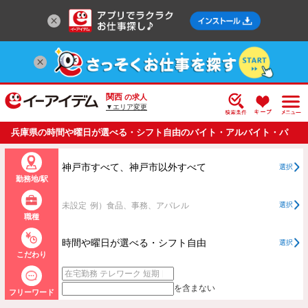
関西
の求人
▼エリア変更
兵庫県の時間や曜日が選べる・シフト自由のバイト・アルバイト・パ
ートの求人情報一覧
神戸市すべて、神戸市以外すべて
選択
勤務地/駅
未設定
例）食品、事務、アパレル
選択
職種
時間や曜日が選べる・シフト自由
選択
こだわり
を含まない
フリーワード