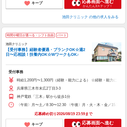
応募画面へ進む
キープ
かんたん3ステップ！
池田クリニック
の他の求人をみる
時間や曜日が選べる・シフト自由
パート
池田クリニック
【受付事務】経験者優遇・ブランクOK☆週2
日〜応相談！扶養内OK☆WワークもOK♪
遇
受付事務
入
O
時給1,200円〜1,300円（経験・能力による） ☆経験・能力による
賞
兵庫県三木市末広2丁目3-3
由
ク
神戸電鉄「三木」駅から徒歩1分
〈午前〉月〜土／8:30〜12:30 〈午後〉月・火・木・金／15:
応募締め切り2026/08/19 23:59まで
応募画面へ進む
キープ