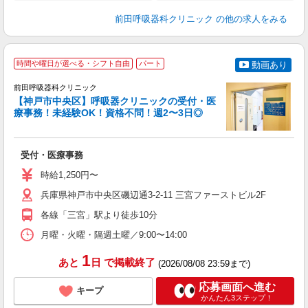
前田呼吸器科クリニック
の他の求人をみる
時間や曜日が選べる・シフト自由
パート
動画あり
前田呼吸器科クリニック
【神戸市中央区】呼吸器クリニックの受付・医
療事務！未経験OK！資格不問！週2〜3日◎
務
受付・医療事務
未
中
時給1,250円〜
フ
満
兵庫県神戸市中央区磯辺通3-2-11 三宮ファーストビル2F
各線「三宮」駅より徒歩10分
月曜・火曜・隔週土曜／9:00〜14:00
1
あと
日
で掲載終了
(2026/08/08 23:59まで)
応募画面へ進む
キープ
かんたん3ステップ！