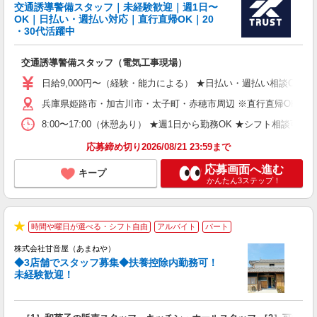
交通誘導警備スタッフ｜未経験歓迎｜週1日〜
OK｜日払い・週払い対応｜直行直帰OK｜20
・30代活躍中
在
交通誘導警備スタッフ（電気工事現場）
未
活
日給9,000円〜（経験・能力による） ★日払い・週払い相談OK 〈月収
日
シ
兵庫県姫路市・加古川市・太子町・赤穂市周辺 ※直行直帰OK ※車通
8:00〜17:00（休憩あり） ★週1日から勤務OK ★シフト相談可能
与
応募締め切り2026/08/21 23:59まで
応募画面へ進む
キープ
かんたん3ステップ！
時間や曜日が選べる・シフト自由
アルバイト
パート
★
株式会社甘音屋（あまねや）
◆3店舗でスタッフ募集◆扶養控除内勤務可！
未経験歓迎！
や
入