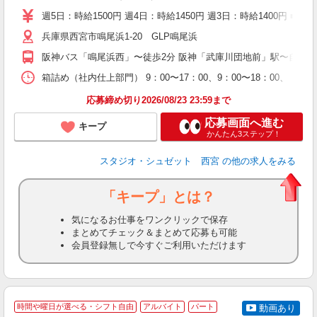
以
週5日：時給1500円 週4日：時給1450円 週3日：時給1400円 
婦
兵庫県西宮市鳴尾浜1-20 GLP鳴尾浜
～
K
阪神バス「鳴尾浜西」〜徒歩2分 阪神「武庫川団地前」駅〜自転車
フ
バ
箱詰め（社内仕上部門） 9：00〜17：00、9：00〜18：00、 ※
通
応募締め切り2026/08/23 23:59まで
応募画面へ進む
キープ
かんたん3ステップ！
スタジオ・シュゼット 西宮
の他の求人をみる
「キープ」とは？
気になるお仕事をワンクリックで保存
まとめてチェック＆まとめて応募も可能
会員登録無しで今すぐご利用いただけます
時間や曜日が選べる・シフト自由
アルバイト
パート
動画あり