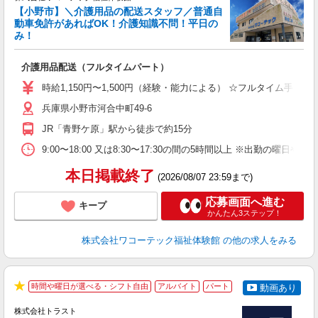
【小野市】＼介護用品の配送スタッフ／普通自
動車免許があればOK！介護知識不問！平日の
み！
手
介護用品配送（フルタイムパート）
入
1
時給1,150円〜1,500円（経験・能力による） ☆フルタイム手当20,
務
兵庫県小野市河合中町49-6
ン
JR「青野ケ原」駅から徒歩で約15分
9:00〜18:00 又は8:30〜17:30の間の5時間以上 ※出勤の曜日
本日掲載終了
(2026/08/07 23:59まで)
応募画面へ進む
キープ
かんたん3ステップ！
株式会社ワコーテック福祉体験館
の他の求人をみる
時間や曜日が選べる・シフト自由
アルバイト
パート
動画あり
★
株式会社トラスト