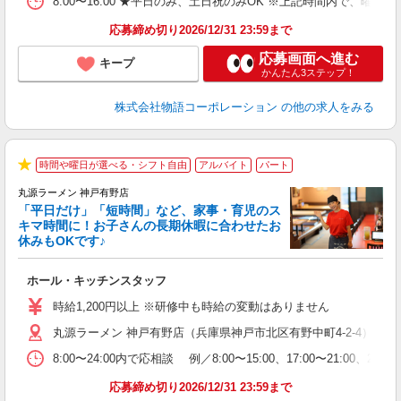
8:00〜16:00 ★平日のみ、土日祝のみOK ※上記時間内で
業
食
応募締め切り2026/12/31 23:59まで
応募画面へ進む
キープ
かんたん3ステップ！
株式会社物語コーポレーション
の他の求人をみる
時間や曜日が選べる・シフト自由
アルバイト
パート
★
丸源ラーメン 神戸有野店
「平日だけ」「短時間」など、家事・育児のス
キマ時間に！お子さんの長期休暇に合わせたお
休みもOKです♪
の
ホール・キッチンスタッフ
入
学
時給1,200円以上 ※研修中も時給の変動はありません
活
丸源ラーメン 神戸有野店（兵庫県神戸市北区有野中町4-2-4）
短
の
8:00〜24:00内で応相談 例／8:00〜15:00、17:00
ル
特
応募締め切り2026/12/31 23:59まで