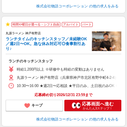
株式会社物語コーポレーション
の他の求人をみる
時間や曜日が選べる・シフト自由
アルバイト
パート
で
★
丸源ラーメン 神戸有野店
ランチタイムのキッチンスタッフ／未経験OK
／週2日〜OK。急な休み対応可◎食事割引あ
り♪
お
ランチのキッチンスタッフ
入
活
時給1,200円以上 ※研修中も時給の変動はありません
（
丸源ラーメン 神戸有野店（兵庫県神戸市北区有野中町4-2-4）
n
の
10:30〜16:00 ★週2日〜応相談 ★平日のみ、土日祝のみO
グ
割
応募締め切り2026/12/31 23:59まで
応募画面へ進む
キープ
かんたん3ステップ！
株式会社物語コーポレーション
の他の求人をみる