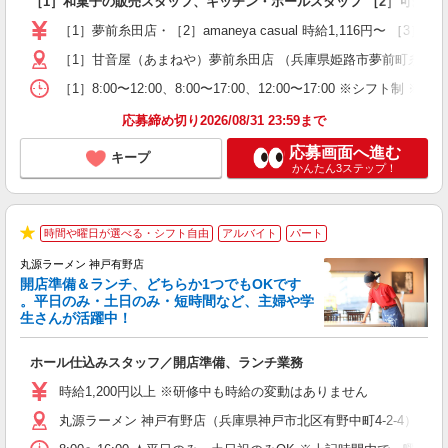
［1］和菓子の販売スタッフ、キッチン・ホールスタッフ ［2］可愛い
～
る
［1］夢前糸田店・［2］amaneya casual 時給1,116円〜 ［
登
［1］甘音屋（あまねや）夢前糸田店 （兵庫県姫路市夢前町糸田100-1
［1］8:00〜12:00、8:00〜17:00、12:00〜17:00 ※
応募締め切り2026/08/31 23:59まで
応募画面へ進む
キープ
かんたん3ステップ！
時間や曜日が選べる・シフト自由
アルバイト
パート
★
丸源ラーメン 神戸有野店
開店準備＆ランチ、どちらか1つでもOKです
。平日のみ・土日のみ・短時間など、主婦や学
生さんが活躍中！
き
ホール仕込みスタッフ／開店準備、ランチ業務
入
活
時給1,200円以上 ※研修中も時給の変動はありません
（
丸源ラーメン 神戸有野店（兵庫県神戸市北区有野中町4-2-4）
中
自