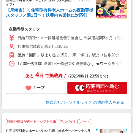
住宅型有料老人ホームびれい尼崎（株式会社パーソナルラ
イフ）
【尼崎市】＼住宅型有料老人ホームの夜勤専従
スタッフ／週1日〜！扶養内も柔軟に対応◎
距
夜勤専従スタッフ
入
未
日給2万円〜 ※一律処遇改善手当含む ※試用期間3ヶ月（同条件）
婦
兵庫県尼崎市瓦宮2丁目10-25
～
入
阪急「園田」駅より徒歩15分、JR「塚口」駅より徒歩20分
日
ス
17:00〜翌9:00 ※週1日〜勤務OK ※残業なし ★ワークライフバ
勤
4
あと
日
で掲載終了
(2026/08/11 23:59まで)
応募画面へ進む
キープ
かんたん3ステップ！
株式会社パーソナルライフ
の他の求人をみる
時間や曜日が選べる・シフト自由
アルバイト
パート
住宅型有料老人ホームびれい尼崎（株式会社パーソナルラ