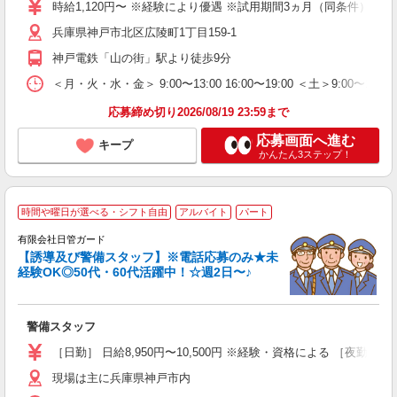
（
時給1,120円〜 ※経験により優遇 ※試用期間3ヵ月（同条件）
O
兵庫県神戸市北区広陵町1丁目159-1
勤
与
神戸電鉄「山の街」駅より徒歩9分
＜月・火・水・金＞ 9:00〜13:00 16:00〜19:00 ＜土＞
応募締め切り2026/08/19 23:59まで
応募画面へ進む
キープ
かんたん3ステップ！
経
時間や曜日が選べる・シフト自由
アルバイト
パート
有限会社日管ガード
【誘導及び警備スタッフ】※電話応募のみ★未
経験OK◎50代・60代活躍中！☆週2日〜♪
し
警備スタッフ
入
（
［日勤］ 日給8,950円〜10,500円 ※経験・資格による ［夜勤］ 
制
現場は主に兵庫県神戸市内
通