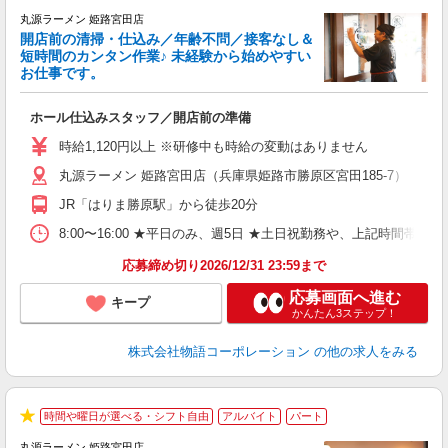
★
丸源ラーメン 姫路宮田店
開店前の清掃・仕込み／年齢不問／接客なし＆
短時間のカンタン作業♪ 未経験から始めやすい
お仕事です。
得
ホール仕込みスタッフ／開店前の準備
入
婦
時給1,120円以上 ※研修中も時給の変動はありません
～
丸源ラーメン 姫路宮田店（兵庫県姫路市勝原区宮田185-7）
不
日
JR「はりま勝原駅」から徒歩20分
上
な
8:00〜16:00 ★平日のみ、週5日 ★土日祝勤務や、上記時
応募締め切り2026/12/31 23:59まで
応募画面へ進む
キープ
かんたん3ステップ！
株式会社物語コーポレーション
の他の求人をみる
時間や曜日が選べる・シフト自由
アルバイト
パート
★
丸源ラーメン 姫路宮田店