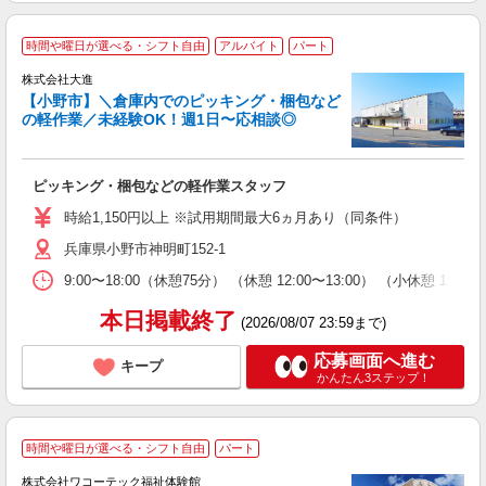
時間や曜日が選べる・シフト自由
アルバイト
パート
株式会社大進
【小野市】＼倉庫内でのピッキング・梱包など
の軽作業／未経験OK！週1日〜応相談◎
い
ピッキング・梱包などの軽作業スタッフ
未
務
時給1,150円以上 ※試用期間最大6ヵ月あり（同条件）
勤
兵庫県小野市神明町152-1
用
9:00〜18:00（休憩75分） （休憩 12:00〜13:00） （小休憩 
本日掲載終了
(2026/08/07 23:59まで)
応募画面へ進む
キープ
かんたん3ステップ！
時間や曜日が選べる・シフト自由
パート
株式会社ワコーテック福祉体験館