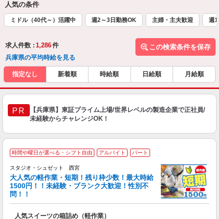
人気の条件
ミドル（40代～）活躍中
週2～3日勤務OK
主婦・主夫歓迎
週1
求人件数 :
1,286
件
この検索条件を保存
兵庫県の平均時給を見る
指定なし
新着順
時給順
日給順
月給順
【兵庫県】東証プライム上場/世界レベルの製造企業で正社員/
PR
未経験からチャレンジOK！
時間や曜日が選べる・シフト自由
アルバイト
パート
スタジオ・シュゼット 西宮
0
大人気の軽作業・短期！残り枠少数！最大時給
1500円！！未経験・ブランク大歓迎！性別不
問！！
す
人気スイーツの箱詰め（軽作業）
入