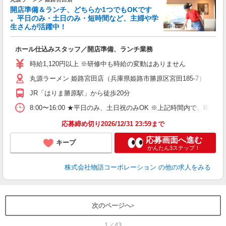
開店準備＆ランチ、どちらか1つでもOKです
。平日のみ・土日のみ・短時間など、主婦や学
生さんが活躍中！
き
ホール仕込みスタッフ／開店準備、ランチ業務
入
活
時給1,120円以上 ※研修中も時給の変動はありません
（
丸源ラーメン 姫路宮田店（兵庫県姫路市勝原区宮田185-7）
中
自
JR「はりま勝原駅」から徒歩20分
業
食
8:00〜16:00 ★平日のみ、土日祝のみOK ※上記時間内で
応募締め切り2026/12/31 23:59まで
応募画面へ進む
キープ
かんたん3ステップ！
株式会社物語コーポレーション
の他の求人をみる
次のページへ
1／43