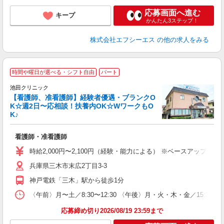
応募画面へ進む
キープ
かんたん3ステップ！
株式会社エフシーエス
の他の求人をみる
時間や曜日が選べる・シフト自由
パート
池田クリニック
【看護師、准看護師】経験者優遇・ブランクO
K☆週2日〜応相談！扶養内OK☆WワークもO
K♪
は
看護師・准看護師
入
O
時給2,000円〜2,100円（経験・能力による） ※ベースアップ
額
兵庫県三木市末広2丁目3-3
る
副
神戸電鉄「三木」駅から徒歩1分
〈午前〉月〜土／8:30〜12:30 〈午後〉月・火・木・金／15:
応募締め切り2026/08/19 23:59まで