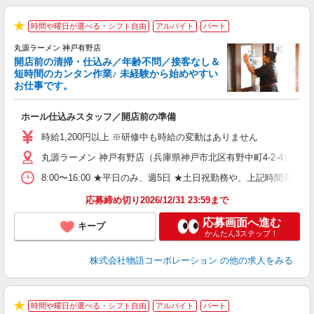
時間や曜日が選べる・シフト自由
アルバイト
パート
★
丸源ラーメン 神戸有野店
開店前の清掃・仕込み／年齢不問／接客なし＆
短時間のカンタン作業♪ 未経験から始めやすい
お仕事です。
得
ホール仕込みスタッフ／開店前の準備
入
婦
時給1,200円以上 ※研修中も時給の変動はありません
～
丸源ラーメン 神戸有野店（兵庫県神戸市北区有野中町4-2-4）
不
日
8:00〜16:00 ★平日のみ、週5日 ★土日祝勤務や、上記時
上
な
応募締め切り2026/12/31 23:59まで
応募画面へ進む
キープ
かんたん3ステップ！
株式会社物語コーポレーション
の他の求人をみる
時間や曜日が選べる・シフト自由
アルバイト
パート