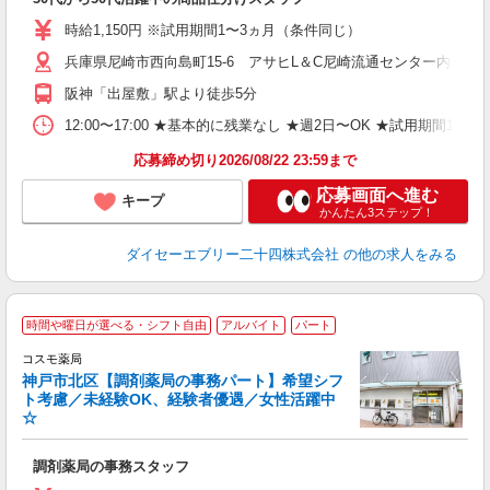
ル
務
時給1,150円 ※試用期間1〜3ヵ月（条件同じ）
結
兵庫県尼崎市西向島町15-6 アサヒL＆C尼崎流通センター内
K
阪神「出屋敷」駅より徒歩5分
12:00〜17:00 ★基本的に残業なし ★週2日〜OK ★試用期
応募締め切り2026/08/22 23:59まで
応募画面へ進む
キープ
かんたん3ステップ！
ダイセーエブリー二十四株式会社
の他の求人をみる
時間や曜日が選べる・シフト自由
アルバイト
パート
コスモ薬局
神戸市北区【調剤薬局の事務パート】希望シフ
に
ト考慮／未経験OK、経験者優遇／女性活躍中
☆
き
調剤薬局の事務スタッフ
未