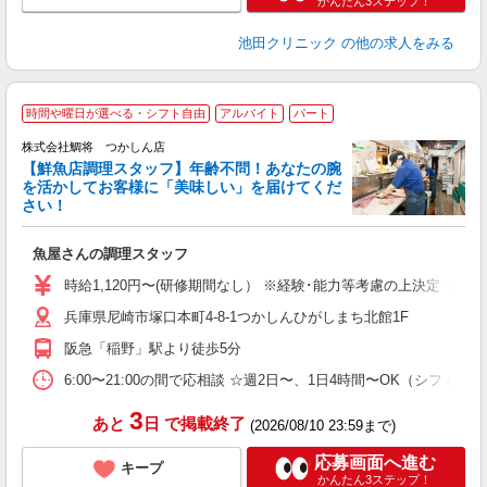
かんたん3ステップ！
池田クリニック
の他の求人をみる
時間や曜日が選べる・シフト自由
アルバイト
パート
株式会社鯛将 つかしん店
【鮮魚店調理スタッフ】年齢不問！あなたの腕
を活かしてお客様に「美味しい」を届けてくだ
さい！
定
魚屋さんの調理スタッフ
経
以
時給1,120円〜(研修期間なし） ※経験･能力等考慮の上決定 ☆昇
煙
兵庫県尼崎市塚口本町4-8-1つかしんひがしまち北館1F
阪急「稲野」駅より徒歩5分
6:00〜21:00の間で応相談 ☆週2日〜、1日4時間〜OK（シフ
3
あと
日
で掲載終了
(2026/08/10 23:59まで)
応募画面へ進む
キープ
かんたん3ステップ！