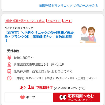
前田呼吸器科クリニック
の他の求人をみる
時間や曜日が選べる・シフト自由
アルバイト
パート
なかじま内科クリニック
【西宮市】＼内科クリニックの受付事務／未経
験・ブランクOK！残業ほぼナシ！日数応相談
！
対
受付事務
未
朝
時給1,200円〜
O
兵庫県西宮市甲風園1-9-8 睦ビル1F
阪急神戸線「西宮北口」駅 北西口出てすぐ
（午前）8:45〜12:30 （午後）15:45〜19:00 （土曜）8:45
1
あと
日
で掲載終了
(2026/08/08 23:59まで)
応募画面へ進む
キープ
かんたん3ステップ！