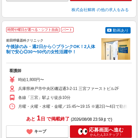
株式会社鯛将
の他の求人をみる
時間や曜日が選べる・シフト自由
パート
動画あり
ク
前田呼吸器科クリニック
午後診のみ・週2日から◇ブランクOK！2人体
日
制で安心◎30〜50代の女性活躍中！
中
♪.
看護師
経
躍
時給1,800円〜
O
費
兵庫県神戸市中央区磯辺通3-2-11 三宮ファーストビル2F
各線「三宮」駅より徒歩10分
月曜・火曜・水曜・金曜／15:45〜19:15 ※週2日〜4日で勤務曜
1
あと
日
で掲載終了
(2026/08/08 23:59まで)
応募画面へ進む
キープ
かんたん3ステップ！