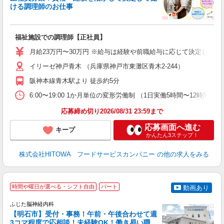
ける調理師のお仕事
食
の
福祉施設での調理師【正社員】
朝
e
月給23万円〜30万円 ※給与は経験や前職給与に応じて決定します。
イリーゼ神戸青木 （兵庫県神戸市東灘区青木2-244）
迎
ル
阪神本線青木駅より 徒歩約5分
り
煙
6:00〜19:00 1か月単位の変形労働制 （1日実働5時間〜12時間） シフト例
食
応募締め切り2026/08/31 23:59まで
応募画面へ進む
キープ
かんたん3ステップ！
株式会社HITOWA フードサービスカンパニー
の他の求人をみる
時間や曜日が選べる・シフト自由
パート
動画あり
ふじた脳神経内科
【明石市】受付・事務！午前・午後合わせて週
3コマ程度で応相談！未経験OK！働き易い職