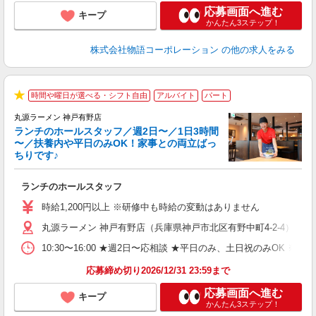
応募画面へ進む
キープ
かんたん3ステップ！
株式会社物語コーポレーション
の他の求人をみる
時間や曜日が選べる・シフト自由
アルバイト
パート
★
丸源ラーメン 神戸有野店
ランチのホールスタッフ／週2日〜／1日3時間
〜／扶養内や平日のみOK！家事との両立ばっ
ちりです♪
一
ランチのホールスタッフ
入
活
時給1,200円以上 ※研修中も時給の変動はありません
（
丸源ラーメン 神戸有野店（兵庫県神戸市北区有野中町4-2-4）
n
日
10:30〜16:00 ★週2日〜応相談 ★平日のみ、土日祝のみO
煙
あ
応募締め切り2026/12/31 23:59まで
応募画面へ進む
キープ
かんたん3ステップ！