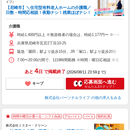
イフ）
【尼崎市】＼住宅型有料老人ホームの介護職／
な
日数・時間応相談！夜勤ナシ！残業ほぼナシ！
ま
介護職
入
時給1,400円以上 ※無資格者の場合は、時給1,177円〜 ※一律
迎
兵庫県尼崎市瓦宮2丁目10-25
ル
あ
阪急「園田」駅より徒歩15分、JR「塚口」駅より徒歩20分
土
車
7:00〜20:00の間で、1日8時間勤務 ※時間・曜日応相談 ※週1
副
4
あと
日
で掲載終了
(2026/08/11 23:59まで)
応募画面へ進む
キープ
かんたん3ステップ！
株式会社パーソナルライフ
の他の求人をみる
時間や曜日が選べる・シフト自由
アルバイト
パート
契約社員
★
株式会社ミスター・クリーン