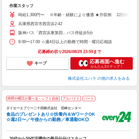
着
作業スタッフ
入
格
時給1,300円〜 ※年齢・経験により優遇 ★月収例 22日勤務の場合
（
兵庫県西宮市西宮浜2-42
の
険
阪神バス「西宮浜東第四」バス停徒歩5分
9:00〜17:00 ☆週4日以上の勤務で時間・曜日応相談
応募締め切り2026/08/29 23:59まで
応募画面へ進む
キープ
かんたん3ステップ！
株式会社ユハラ
の他の求人をみる
／
時間や曜日が選べる・シフト自由
アルバイト
パート
先
ダイセーエブリー二十四株式会社 尼崎センター
食品のプレゼントあり☆扶養内＆WワークOK
☆週2日〜／午後からの勤務／車通勤OK◎
け
職
30代から50代活躍中の商品仕分けスタッフ