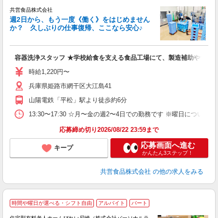
共営食品株式会社
週2日から、もう一度《働く》をはじめません
か？ 久しぶりの仕事復帰、ここなら安心♪
い
容器洗浄スタッフ ★学校給食を支える食品工場にて、製造補助や食器
未
～
時給1,220円〜
間
社
兵庫県姫路市網干区大江島41
山陽電鉄「平松」駅より徒歩約6分
13:30〜17:30 ☆月〜金の週2〜4日での勤務です ※曜日につい
応募締め切り2026/08/22 23:59まで
応募画面へ進む
キープ
かんたん3ステップ！
共営食品株式会社
の他の求人をみる
時間や曜日が選べる・シフト自由
アルバイト
パート