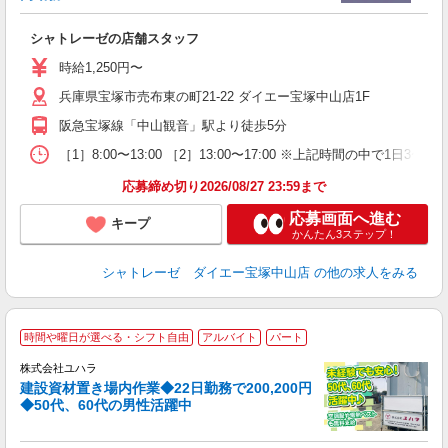
ら
シャトレーゼの店舗スタッフ
履
前
時給1,250円〜
自
兵庫県宝塚市売布東の町21-22 ダイエー宝塚中山店1F
支
阪急宝塚線「中山観音」駅より徒歩5分
［1］8:00〜13:00 ［2］13:00〜17:00 ※上記時間の中で1
応募締め切り2026/08/27 23:59まで
応募画面へ進む
キープ
かんたん3ステップ！
シャトレーゼ ダイエー宝塚中山店
の他の求人をみる
時間や曜日が選べる・シフト自由
アルバイト
パート
株式会社ユハラ
建設資材置き場内作業◆22日勤務で200,200円
◆50代、60代の男性活躍中