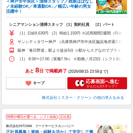
＜神戸市中央区＞清掃スタッフ／残業ほぼなし
―
／未経験OK／車通勤OK♪／幅広い年齢の男女
活躍中！
間
シニアマンション清掃スタッフ ［1］契約社員 ［2］パート
入
～
［1］日給8,630円 ［2］時給1,150円 ※試用期間2週間（同条件）
内
サンシティタワー神戸 （兵庫県神戸市中央区脇浜海岸通2-3-5）
夕
ワ
阪神「春日野道」駅より徒歩5分 ☆駅からスグなのでプライベー
［1］ 8:00〜17:00（実働7.5h） ※勤務／月23日（シフト制） ★
8
あと
日
で掲載終了
(2026/08/15 23:59まで)
応募画面へ進む
キープ
かんたん3ステップ！
株式会社ミスター・クリーン
の他の求人をみる
時間や曜日が選べる・シフト自由
正社員
務
株式会社HITOWA フードサービスカンパニー
正社員募集！資格・経験を活かして安定して働