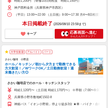
時給1,200円 （研修10日間程度 時給1,150円）
昼
神戸西料金所（兵庫県神戸市西区）
修
（平日）13:00〜22:00 （土日祝）9:00〜17:30 月4〜
本日掲載終了
(2026/08/10 23:59まで)
応募画面へ進む
キープ
かんたん3ステップ！
大学生歓迎
アルバイト
パート
★
も
さかい珈琲 小野店
ホール／キッチン／朝から夕方まで勤務できる
方大歓迎！／WワークOK／土日勤務歓迎！週
末働きたい方◎
た
入
さかい珈琲店でのホール・キッチンスタッフ
不
内
時給1,120円〜（土日祝 時給1,170円〜） ※早朝（7:00〜9:00） 
交
兵庫県小野市敷地町1502-8
神姫バス「イオン小野前」停より徒歩3分 ★車・バイク・自転車通