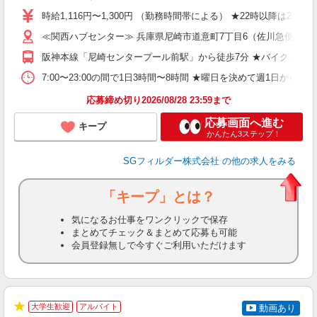
迎
時給1,116円〜1,300円 （勤務時間帯による） ★22時以降は2
ミ
≪関西ハブセンター≫ 兵庫県尼崎市道意町7丁目6（佐川急便 
み
祝
阪神本線「尼崎センタープール前駅」から徒歩7分 ★バイク・自
げ
K
7:00〜23:00の間で1日3時間〜8時間 ★曜日を決めて週1日からの勤務になり
あ
応募締め切り2026/08/28 23:59まで
応募画面へ進む
キープ
かんたん3ステップ！
SGフィルダー株式会社
の他の求人をみる
「キープ」とは？
気になるお仕事をワンクリックで保存
まとめてチェック＆まとめて応募も可能
会員登録無しで今すぐご利用いただけます
大学生歓迎
アルバイト
動画あり