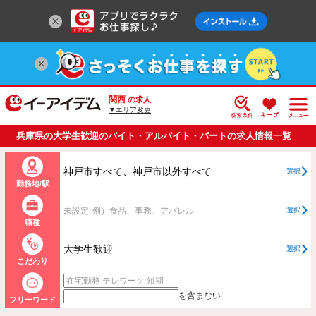
関西
の求人
▼エリア変更
兵庫県の大学生歓迎のバイト・アルバイト・パートの求人情報一覧
神戸市すべて、神戸市以外すべて
選択
勤務地/駅
未設定
例）食品、事務、アパレル
選択
職種
大学生歓迎
選択
こだわり
を含まない
フリーワード