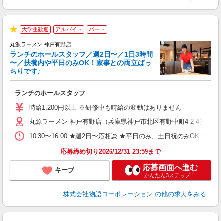
大学生歓迎
アルバイト
パート
★
丸源ラーメン 神戸有野店
ランチのホールスタッフ／週2日〜／1日3時間
〜／扶養内や平日のみOK！家事との両立ばっ
ちりです♪
一
ランチのホールスタッフ
入
活
時給1,200円以上 ※研修中も時給の変動はありません
（
丸源ラーメン 神戸有野店（兵庫県神戸市北区有野中町4-2-4）
n
日
10:30〜16:00 ★週2日〜応相談 ★平日のみ、土日祝のみO
煙
あ
応募締め切り2026/12/31 23:59まで
応募画面へ進む
キープ
かんたん3ステップ！
株式会社物語コーポレーション
の他の求人をみる