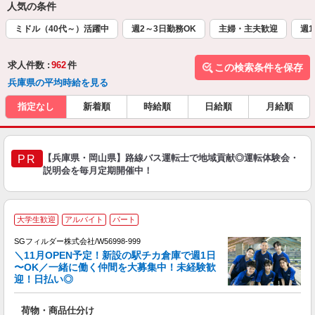
人気の条件
ミドル（40代～）活躍中
週2～3日勤務OK
主婦・主夫歓迎
週1
求人件数 :
962
件
この検索条件を保存
兵庫県の平均時給を見る
指定なし
新着順
時給順
日給順
月給順
【兵庫県・岡山県】路線バス運転士で地域貢献◎運転体験会・
PR
説明会を毎月定期開催中！
大学生歓迎
アルバイト
パート
SGフィルダー株式会社/W56998-999
＼11月OPEN予定！新設の駅チカ倉庫で週1日
〜OK／一緒に働く仲間を大募集中！未経験歓
迎！日払い◎
髪
の
荷物・商品仕分け
履