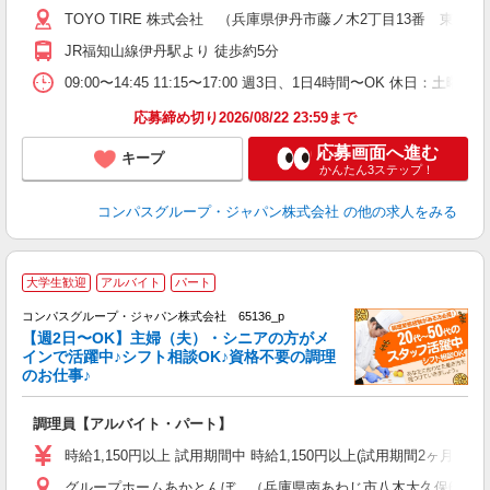
～
TOYO TIRE 株式会社 （兵庫県伊丹市藤ノ木2丁目13番 東洋
用
K
JR福知山線伊丹駅より 徒歩約5分
み
業
09:00〜14:45 11:15〜17:00 週3日、1日4時間〜OK 休日
応募締め切り2026/08/22 23:59まで
応募画面へ進む
キープ
かんたん3ステップ！
コンパスグループ・ジャパン株式会社
の他の求人をみる
大学生歓迎
アルバイト
パート
コンパスグループ・ジャパン株式会社 65136_p
く
【週2日〜OK】主婦（夫）・シニアの方がメ
インで活躍中♪シフト相談OK♪資格不要の調理
のお仕事♪
大
調理員【アルバイト・パート】
入
歓
時給1,150円以上 試用期間中 時給1,150円以上(試用期間2ヶ月
～
グループホームあかとんぼ （兵庫県南あわじ市八木大久保603）
用