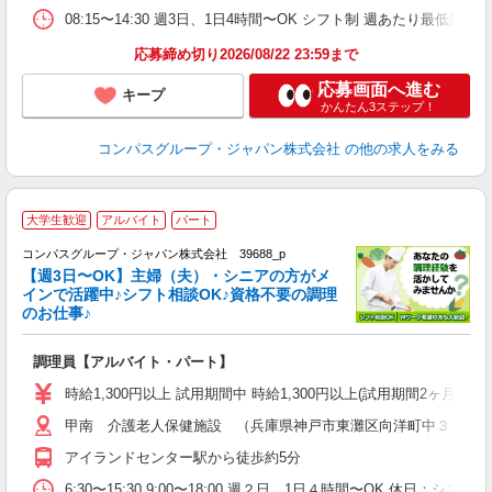
08:15〜14:30 週3日、1日4時間〜OK シフト制 週あたり最低勤務
応募締め切り2026/08/22 23:59まで
応募画面へ進む
キープ
かんたん3ステップ！
コンパスグループ・ジャパン株式会社
の他の求人をみる
大学生歓迎
アルバイト
パート
コンパスグループ・ジャパン株式会社 39688_p
く
【週3日〜OK】主婦（夫）・シニアの方がメ
インで活躍中♪シフト相談OK♪資格不要の調理
のお仕事♪
大
調理員【アルバイト・パート】
入
歓
時給1,300円以上 試用期間中 時給1,300円以上(試用期間2ヶ月
～
甲南 介護老人保健施設 （兵庫県神戸市東灘区向洋町中３－２
用
～
アイランドセンター駅から徒歩約5分
ク
6:30〜15:30 9:00〜18:00 週２日、1日４時間〜OK 休日：シ