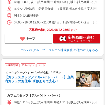
歓
時給1,500円以上 試用期間中 時給1,500円以上(試用期間2ヶ月
～
エクシブ淡路島 従業員食堂 （兵庫県洲本市小路谷字古茂江１
用
迎
洲本(バス)徒歩6分
ク
07:00〜16:00 12:00〜21:00 週4日、1日5時間〜OK 休日：
応募締め切り2026/08/22 23:59まで
応募画面へ進む
キープ
かんたん3ステップ！
コンパスグループ・ジャパン株式会社
の他の求人をみる
大学生歓迎
アルバイト
パート
コンパスグループ・ジャパン株式会社 21331_p
く
【カフェスタッフ／アルバイト・パート】企業
内カフェのお仕事♪研修ありで安心！
大
カフェスタッフ【アルバイト・パート】
入
歓
時給1,116円以上 試用期間中 時給1,116円以上(試用期間2ヶ月