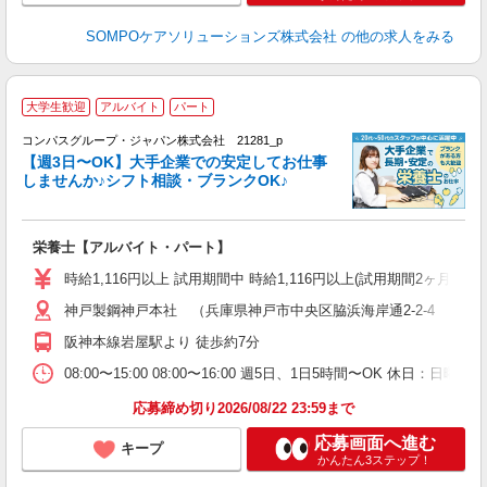
SOMPOケアソリューションズ株式会社
の他の求人をみる
大学生歓迎
アルバイト
パート
コンパスグループ・ジャパン株式会社 21281_p
く
【週3日〜OK】大手企業での安定してお仕事
しませんか♪シフト相談・ブランクOK♪
大
栄養士【アルバイト・パート】
入
歓
時給1,116円以上 試用期間中 時給1,116円以上(試用期間2ヶ月
～
神戸製鋼神戸本社 （兵庫県神戸市中央区脇浜海岸通2-2-4 5階
用
禁
阪神本線岩屋駅より 徒歩約7分
08:00〜15:00 08:00〜16:00 週5日、1日5時間〜OK 休
応募締め切り2026/08/22 23:59まで
応募画面へ進む
キープ
かんたん3ステップ！