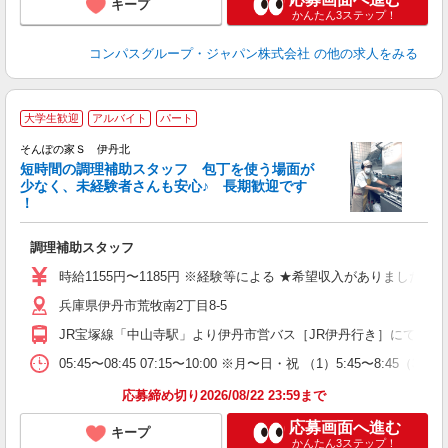
キープ
かんたん3ステップ！
コンパスグループ・ジャパン株式会社
の他の求人をみる
大学生歓迎
アルバイト
パート
そんぽの家Ｓ 伊丹北
短時間の調理補助スタッフ 包丁を使う場面が
少なく、未経験者さんも安心♪ 長期歓迎です
策
！
週
リ
調理補助スタッフ
務
時給1155円〜1185円 ※経験等による ★希望収入がありま
兵庫県伊丹市荒牧南2丁目8-5
JR宝塚線「中山寺駅」より伊丹市営バス［JR伊丹行き］にて「桑
05:45〜08:45 07:15〜10:00 ※月〜日・祝 （1）
応募締め切り2026/08/22 23:59まで
応募画面へ進む
キープ
かんたん3ステップ！