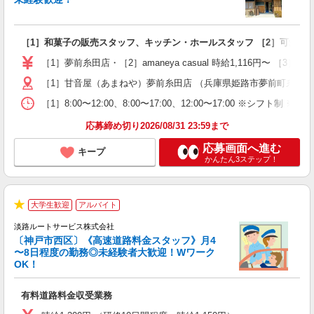
や
入
［1］和菓子の販売スタッフ、キッチン・ホールスタッフ ［2］可愛い
～
る
［1］夢前糸田店・［2］amaneya casual 時給1,116円〜 ［
登
［1］甘音屋（あまねや）夢前糸田店 （兵庫県姫路市夢前町糸田100-1
［1］8:00〜12:00、8:00〜17:00、12:00〜17:00 ※
応募締め切り2026/08/31 23:59まで
応募画面へ進む
キープ
かんたん3ステップ！
大学生歓迎
アルバイト
★
淡路ルートサービス株式会社
〔神戸市西区〕《高速道路料金スタッフ》月4
〜8日程度の勤務◎未経験者大歓迎！Wワーク
OK！
え
す
有料道路料金収受業務
未
ダ