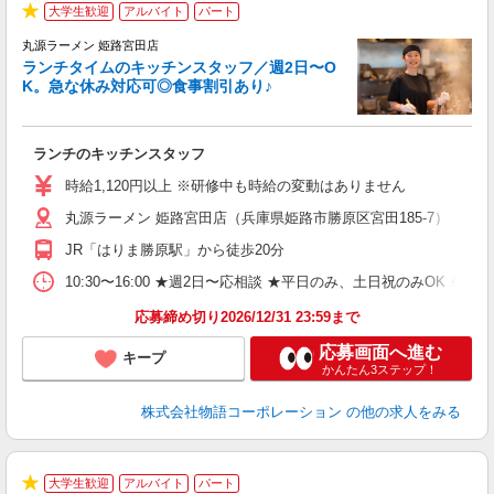
大学生歓迎
アルバイト
パート
で
★
丸源ラーメン 姫路宮田店
ランチタイムのキッチンスタッフ／週2日〜O
K。急な休み対応可◎食事割引あり♪
お
ランチのキッチンスタッフ
入
活
時給1,120円以上 ※研修中も時給の変動はありません
（
丸源ラーメン 姫路宮田店（兵庫県姫路市勝原区宮田185-7）
n
の
JR「はりま勝原駅」から徒歩20分
グ
割
10:30〜16:00 ★週2日〜応相談 ★平日のみ、土日祝のみO
応募締め切り2026/12/31 23:59まで
応募画面へ進む
キープ
かんたん3ステップ！
株式会社物語コーポレーション
の他の求人をみる
大学生歓迎
アルバイト
パート