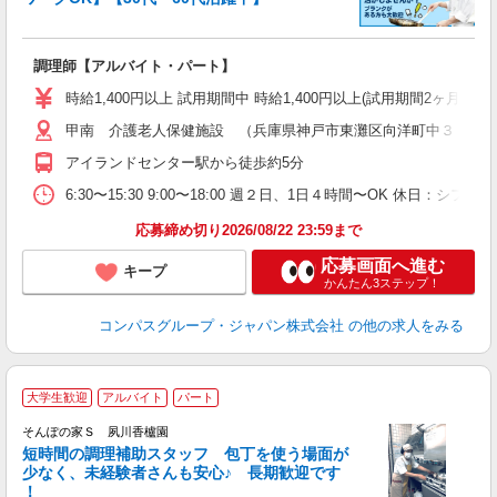
大
調理師【アルバイト・パート】
入
歓
時給1,400円以上 試用期間中 時給1,400円以上(試用期間2ヶ月
～
甲南 介護老人保健施設 （兵庫県神戸市東灘区向洋町中３－２
用
ル
アイランドセンター駅から徒歩約5分
い
6:30〜15:30 9:00〜18:00 週２日、1日４時間〜OK 休日：シ
応募締め切り2026/08/22 23:59まで
応募画面へ進む
キープ
かんたん3ステップ！
コンパスグループ・ジャパン株式会社
の他の求人をみる
大学生歓迎
アルバイト
パート
そんぽの家Ｓ 夙川香櫨園
短時間の調理補助スタッフ 包丁を使う場面が
少なく、未経験者さんも安心♪ 長期歓迎です
策
！