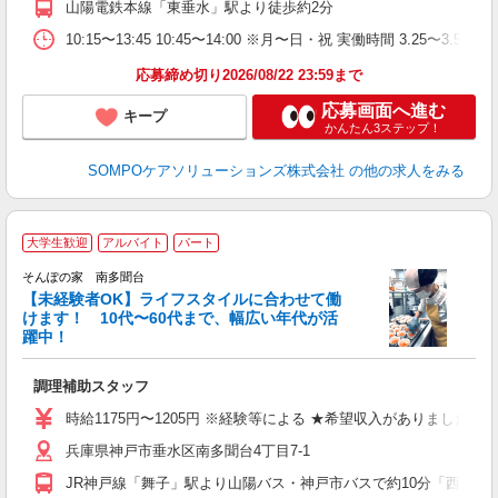
山陽電鉄本線「東垂水」駅より徒歩約2分
10:15〜13:45 10:45〜14:00 ※月〜日・祝 実働
応募締め切り2026/08/22 23:59まで
応募画面へ進む
キープ
かんたん3ステップ！
SOMPOケアソリューションズ株式会社
の他の求人をみる
大学生歓迎
アルバイト
パート
そんぽの家 南多聞台
【未経験者OK】ライフスタイルに合わせて働
けます！ 10代〜60代まで、幅広い年代が活
躍中！
を
調理補助スタッフ
週
祝
時給1175円〜1205円 ※経験等による ★希望収入がありま
迎
兵庫県神戸市垂水区南多聞台4丁目7-1
費
JR神戸線「舞子」駅より山陽バス・神戸市バスで約10分「西岡橋