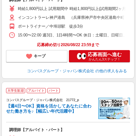
入
歓
時給1,800円以上 試用期間中 時給1,800円以上(試用期間2ヶ月
～
インコントラーレ神戸港島 （兵庫県神戸市中央区港島中町７丁
用
O
ポートライナー／中埠頭駅 徒歩3分
方
助
15:00〜22:00 週3日、1日4時間〜OK 休日：土曜日、日曜日、
応募締め切り2026/08/22 23:59まで
応募画面へ進む
キープ
かんたん3ステップ！
コンパスグループ・ジャパン株式会社
の他の求人をみる
大学生歓迎
アルバイト
パート
コンパスグループ・ジャパン株式会社 21772_p
く
【週4日〜OK】資格を活かしてあなたに合わ
せた働き方を♪【幅広い年代活躍中】
大
調理師【アルバイト・パート】
入