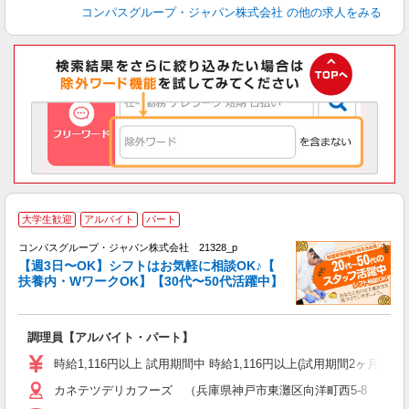
コンパスグループ・ジャパン株式会社
の他の求人をみる
大学生歓迎
アルバイト
パート
コンパスグループ・ジャパン株式会社 21328_p
く
【週3日〜OK】シフトはお気軽に相談OK♪【
扶養内・WワークOK】【30代〜50代活躍中】
大
調理員【アルバイト・パート】
入
歓
時給1,116円以上 試用期間中 時給1,116円以上(試用期間2ヶ月
～
カネテツデリカフーズ （兵庫県神戸市東灘区向洋町西5-8 4階
用
日