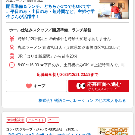
丸源ラーメン 姫路宮田店
開店準備＆ランチ、どちらか1つでもOKです
。平日のみ・土日のみ・短時間など、主婦や学
生さんが活躍中！
き
ホール仕込みスタッフ／開店準備、ランチ業務
入
活
時給1,120円以上 ※研修中も時給の変動はありません
（
丸源ラーメン 姫路宮田店（兵庫県姫路市勝原区宮田185-7）
中
自
JR「はりま勝原駅」から徒歩20分
業
食
8:00〜16:00 ★平日のみ、土日祝のみOK ※上記時間内で
応募締め切り2026/12/31 23:59まで
応募画面へ進む
キープ
かんたん3ステップ！
株式会社物語コーポレーション
の他の求人をみる
大学生歓迎
アルバイト
パート
コンパスグループ・ジャパン株式会社 21831_p
く