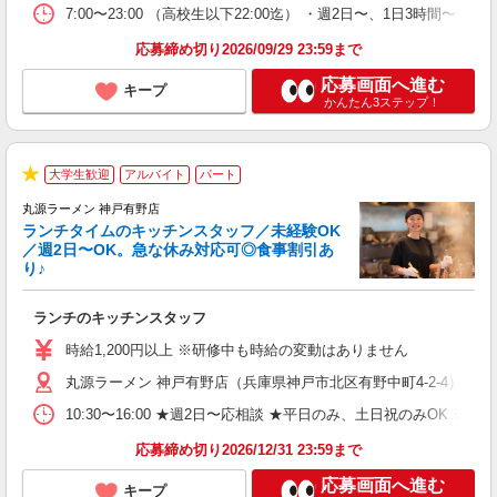
7:00〜23:00 （高校生以下22:00迄） ・週2日〜、1日3時間〜 
応募締め切り2026/09/29 23:59まで
応募画面へ進む
キープ
かんたん3ステップ！
大学生歓迎
アルバイト
パート
で
★
丸源ラーメン 神戸有野店
ランチタイムのキッチンスタッフ／未経験OK
／週2日〜OK。急な休み対応可◎食事割引あ
り♪
お
ランチのキッチンスタッフ
入
活
時給1,200円以上 ※研修中も時給の変動はありません
（
丸源ラーメン 神戸有野店（兵庫県神戸市北区有野中町4-2-4）
n
の
10:30〜16:00 ★週2日〜応相談 ★平日のみ、土日祝のみO
グ
割
応募締め切り2026/12/31 23:59まで
応募画面へ進む
キープ