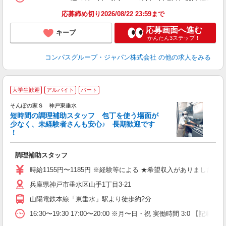
応募締め切り2026/08/22 23:59まで
応募画面へ進む
キープ
かんたん3ステップ！
コンパスグループ・ジャパン株式会社
の他の求人をみる
大学生歓迎
アルバイト
パート
そんぽの家Ｓ 神戸東垂水
短時間の調理補助スタッフ 包丁を使う場面が
少なく、未経験者さんも安心♪ 長期歓迎です
策
！
週
代
調理補助スタッフ
時給1155円〜1185円 ※経験等による ★希望収入がありま
兵庫県神戸市垂水区山手1丁目3-21
山陽電鉄本線「東垂水」駅より徒歩約2分
16:30〜19:30 17:00〜20:00 ※月〜日・祝 実働時間