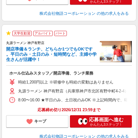
かんたん3ステップ！
株式会社物語コーポレーション
の他の求人をみる
大学生歓迎
アルバイト
パート
★
丸源ラーメン 神戸有野店
開店準備＆ランチ、どちらか1つでもOKです
。平日のみ・土日のみ・短時間など、主婦や学
生さんが活躍中！
き
ホール仕込みスタッフ／開店準備、ランチ業務
入
活
時給1,200円以上 ※研修中も時給の変動はありません
（
丸源ラーメン 神戸有野店（兵庫県神戸市北区有野中町4-2-4）
中
自
8:00〜16:00 ★平日のみ、土日祝のみOK ※上記時間内で
業
食
応募締め切り2026/12/31 23:59まで
応募画面へ進む
キープ
かんたん3ステップ！
株式会社物語コーポレーション
の他の求人をみる