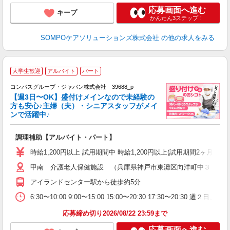
応募画面へ進む
キープ
かんたん3ステップ！
SOMPOケアソリューションズ株式会社
の他の求人をみる
大学生歓迎
アルバイト
パート
コンパスグループ・ジャパン株式会社 39688_p
く
【週3日〜OK】盛付けメインなので未経験の
方も安心♪主婦（夫）・シニアスタッフがメイ
ンで活躍中♪
大
調理補助【アルバイト・パート】
入
歓
時給1,200円以上 試用期間中 時給1,200円以上(試用期間2ヶ月
～
甲南 介護老人保健施設 （兵庫県神戸市東灘区向洋町中３－２
用
～
アイランドセンター駅から徒歩約5分
ク
6:30〜10:00 9:00〜15:00 15:00〜20:30 17:30〜20:
応募締め切り2026/08/22 23:59まで
応募画面へ進む