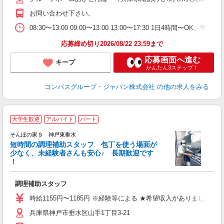
～
お問い合わせ下さい。
副
08:30〜13:00 09:00〜13:00 13:00〜17:30 1日4時間〜
応募締め切り2026/08/22 23:59まで
応募画面へ進む
キープ
かんたん3ステップ！
コンパスグループ・ジャパン株式会社
の他の求人をみる
大学生歓迎
アルバイト
パート
そんぽの家Ｓ 神戸東垂水
短時間の調理補助スタッフ 包丁を使う場面が
少なく、未経験者さんも安心♪ 長期歓迎です
策
！
週
（
調理補助スタッフ
時給1155円〜1185円 ※経験等による ★希望収入がありま
兵庫県神戸市垂水区山手1丁目3-21