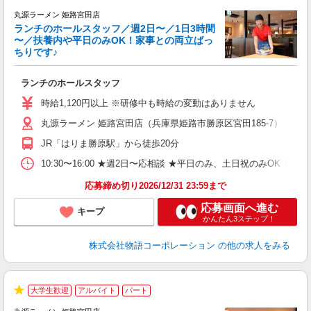
★
丸源ラーメン 姫路宮田店
ランチのホールスタッフ／週2日〜／1日3時間
〜／扶養内や平日のみOK！家事との両立ばっ
ちりです♪
一
ランチのホールスタッフ
入
活
時給1,120円以上 ※研修中も時給の変動はありません
（
丸源ラーメン 姫路宮田店（兵庫県姫路市勝原区宮田185-7）
n
日
JR「はりま勝原駅」から徒歩20分
煙
あ
10:30〜16:00 ★週2日〜応相談 ★平日のみ、土日祝のみO
応募締め切り2026/12/31 23:59まで
応募画面へ進む
キープ
かんたん3ステップ！
株式会社物語コーポレーション
の他の求人をみる
大学生歓迎
アルバイト
パート
★