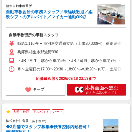
★
相生自動車教習所
◇
自動車教習所の事務スタッフ／未経験歓迎／柔
軟シフトのアルバイト／マイカー通勤OK◎
制
自動車教習所の事務スタッフ
未
勤
時給1,116円〜 ※別途交通費支給（上限20,000円） ※別途残業
あ
兵庫県相生市那波野336
・JR「相生」駅から車で5分 ・JR「竜野」駅から車で7分 ・JR「
月〜金曜日の17:00〜20:30（18:00〜や18:20〜も可） 土
応募締め切り2026/09/18 23:59まで
応募画面へ進む
キープ
かんたん3ステップ！
大学生歓迎
アルバイト
パート
★
株式会社甘音屋（あまねや）
◆3店舗でスタッフ募集◆扶養控除内勤務可！
未経験歓迎！