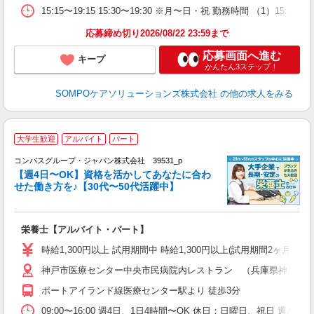
15:15〜19:15 15:30〜19:30 ※月〜日・祝 勤務時
応募締め切り2026/08/22 23:59まで
応募画面へ進む
キープ
かんたん3ステップ！
SOMPOケアソリューションズ株式会社
の他の求人をみる
大学生歓迎
アルバイト
パート
コンパスグループ・ジャパン株式会社 39531_p
く
【週4日〜OK】資格を活かしてあなたに合わ
せた働き方を♪【30代〜50代活躍中】
大
栄養士【アルバイト・パート】
入
歓
時給1,300円以上 試用期間中 時給1,300円以上(試用期間2ヶ月
～
神戸市医療センター中央市民病院内レストラン （兵庫県神戸市中央区
用
1
ポートアイランド線医療センター駅より 徒歩3分
昼
助
09:00〜16:00 週4日、1日4時間〜OK 休日：日曜日、祝日 週あ