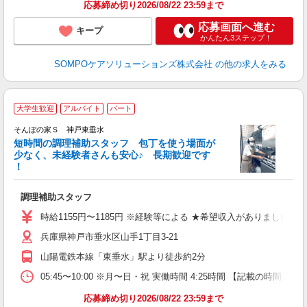
応募締め切り2026/08/22 23:59まで
応募画面へ進む
キープ
かんたん3ステップ！
SOMPOケアソリューションズ株式会社
の他の求人をみる
大学生歓迎
アルバイト
パート
そんぽの家Ｓ 神戸東垂水
短時間の調理補助スタッフ 包丁を使う場面が
少なく、未経験者さんも安心♪ 長期歓迎です
策
！
週
（
調理補助スタッフ
時給1155円〜1185円 ※経験等による ★希望収入がありま
兵庫県神戸市垂水区山手1丁目3-21
山陽電鉄本線「東垂水」駅より徒歩約2分
05:45〜10:00 ※月〜日・祝 実働時間 4:25時間 【
応募締め切り2026/08/22 23:59まで