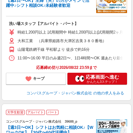
【週2日〜OK】主婦（夫）の方がメインで活
躍中♪シフト相談OK♪未経験者歓迎
大
洗い場スタッフ【アルバイト・パート】
入
歓
時給1,200円以上 試用期間中 時給1,200円以上(試用期間2ヶ月
～
大和工業 （兵庫県姫路市大津区吉美３８０番地）
用
K
山陽電鉄網干線 平松駅より 徒歩で約16分
み
養
11:00〜16:00 平日のみ週2日〜、1日4時間〜OK 週あたり最低勤
応募締め切り2026/08/22 23:59まで
応募画面へ進む
キープ
かんたん3ステップ！
コンパスグループ・ジャパン株式会社
の他の求人をみる
大学生歓迎
アルバイト
パート
コンパスグループ・ジャパン株式会社 39688_p
く
【週3日〜OK】シフトはお気軽に相談OK♪【W
ワークOK】【30代〜60代活躍中】