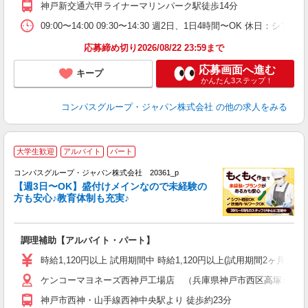
神戸新交通六甲ライナーマリンパーク駅徒歩14分
ー
09:00〜14:00 09:30〜14:30 週2日、1日4時間〜OK 休日：
応募締め切り2026/08/22 23:59まで
応募画面へ進む
キープ
かんたん3ステップ！
コンパスグループ・ジャパン株式会社
の他の求人をみる
大学生歓迎
アルバイト
パート
コンパスグループ・ジャパン株式会社 20361_p
く
【週3日〜OK】盛付けメインなので未経験の
方も安心♪教育体制も充実♪
大
調理補助【アルバイト・パート】
入
歓
時給1,120円以上 試用期間中 時給1,120円以上(試用期間2ヶ月
～
ケンコーマヨネーズ西神戸工場店 （兵庫県神戸市西区高塚台7-2-2
用
K
神戸市西神・山手線西神中央駅より 徒歩約23分
扶