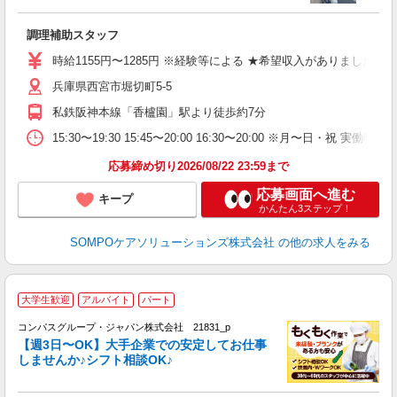
週
シ
調理補助スタッフ
生
扶
時給1155円〜1285円 ※経験等による ★希望収入がありま
用
兵庫県西宮市堀切町5-5
私鉄阪神本線「香櫨園」駅より徒歩約7分
15:30〜19:30 15:45〜20:00 16:30〜20:00 
応募締め切り2026/08/22 23:59まで
応募画面へ進む
キープ
かんたん3ステップ！
SOMPOケアソリューションズ株式会社
の他の求人をみる
大学生歓迎
アルバイト
パート
コンパスグループ・ジャパン株式会社 21831_p
く
【週3日〜OK】大手企業での安定してお仕事
しませんか♪シフト相談OK♪