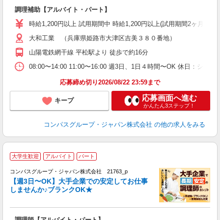
大
調理補助【アルバイト・パート】
入
歓
時給1,200円以上 試用期間中 時給1,200円以上(試用期間2ヶ月
～
大和工業 （兵庫県姫路市大津区吉美３８０番地）
用
K
山陽電鉄網干線 平松駅より 徒歩で約16分
煙
い
08:00〜14:00 11:00〜16:00 週3日、1日４時間〜OK 休日：
応募締め切り2026/08/22 23:59まで
応募画面へ進む
キープ
かんたん3ステップ！
コンパスグループ・ジャパン株式会社
の他の求人をみる
大学生歓迎
アルバイト
パート
コンパスグループ・ジャパン株式会社 21763_p
く
【週3日〜OK】大手企業での安定してお仕事
しませんか♪ブランクOK★
大
調理師【アルバイト・パート】