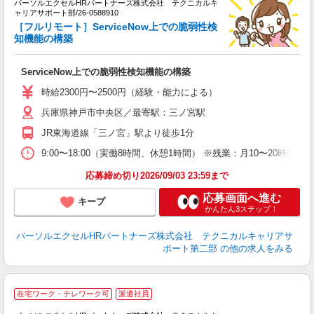
パーソルエクセルHRパートナーズ株式会社 テクニカルキ
日
ャリアサポート部/26-0588910
ー
［フルリモート］ServiceNow上での脆弱性検
知機能の構築
ServiceNow上での脆弱性検知機能の構築
時給2300円〜2500円（経験・能力による）
兵庫県神戸市中央区／最寄駅：三ノ宮駅
JR東海道線「三ノ宮」駅より徒歩1分
9:00〜18:00（実働8時間、休憩1時間） ※残業：月10〜20時
応募締め切り2026/09/03 23:59まで
応募画面へ進む
キープ
かんたん3ステップ！
パーソルエクセルHRパートナーズ株式会社 テクニカルキャリアサ
ポート第二部
の他の求人をみる
在宅ワーク・テレワーク可
派遣社員
A