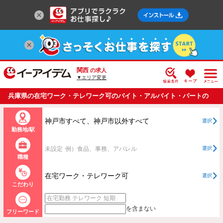
関西
の求人
▼エリア変更
兵庫県の在宅ワーク・テレワーク可のバイト・アルバイト・パートの
求人情報一覧
神戸市すべて、神戸市以外すべて
選択
勤務地/駅
未設定
例）食品、事務、アパレル
選択
職種
在宅ワーク・テレワーク可
選択
こだわり
を含まない
フリーワード