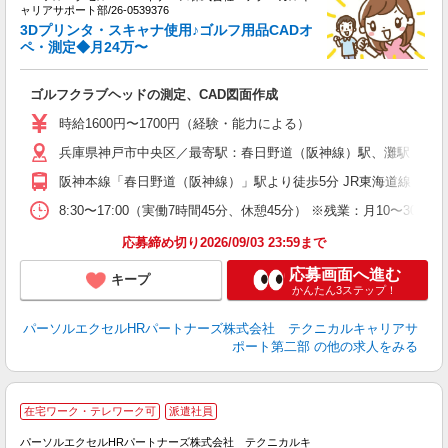
ミ
ャリアサポート部/26-0539376
日
3Dプリンタ・スキャナ使用♪ゴルフ用品CADオ
ー
ペ・測定◆月24万〜
与
ゴルフクラブヘッドの測定、CAD図面作成
時給1600円〜1700円（経験・能力による）
兵庫県神戸市中央区／最寄駅：春日野道（阪神線）駅、灘駅
阪神本線「春日野道（阪神線）」駅より徒歩5分 JR東海道線「灘」
8:30〜17:00（実働7時間45分、休憩45分） ※残業：月10
応募締め切り2026/09/03 23:59まで
応募画面へ進む
キープ
かんたん3ステップ！
パーソルエクセルHRパートナーズ株式会社 テクニカルキャリアサ
ポート第二部
の他の求人をみる
時
在宅ワーク・テレワーク可
派遣社員
ミ
パーソルエクセルHRパートナーズ株式会社 テクニカルキ