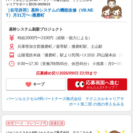
パーソルエクセルHRパートナーズ株式会社 テクニカルキ
ミ
ャリアサポート部/26-0609619
日
［在宅併用］基幹システムの機能改修（VB.NE
な
T）月31万〜♪播磨町
あ
基幹システム刷新プロジェクト
時給2000円〜2100円（経験・能力による）
兵庫県加古郡播磨町／最寄駅：播磨町駅、土山駅
山陽電鉄本線「播磨町」駅より民間バス10分 JR山陽本線（神戸－
9:00〜17:30（実働7時間45分、休憩45分） ※残業：月0〜
応募締め切り2026/09/03 23:59まで
応募画面へ進む
キープ
かんたん3ステップ！
パーソルエクセルHRパートナーズ株式会社 テクニカルキャリアサ
ポート第二部
の他の求人をみる
時
在宅ワーク・テレワーク可
派遣社員
ミ
パーソルエクセルHRパートナーズ株式会社 テクニカルキ