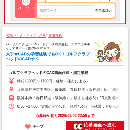
在宅ワーク・テレワーク可
派遣社員
A
パーソルエクセルHRパートナーズ株式会社 テクニカルキ
ミ
ャリアサポート部/26-0581463
日
大手★CADの学習経験でもOK！ゴルフクラブ
ー
ヘッドのCADオペ
費
ゴルフクラブヘッドのCAD図面作成・測定業務
時給1600円〜1700円（経験・能力による）
兵庫県神戸市中央区／最寄駅：春日野道（阪神線）駅、灘駅
阪神本線「春日野道（阪神線）」駅より徒歩5分 JR東海道線「灘」
8:30〜17:00（実働7時間45分、休憩45分） ※残業：月0〜
応募締め切り2026/09/03 23:59まで
応募画面へ進む
キープ
かんたん3ステップ！