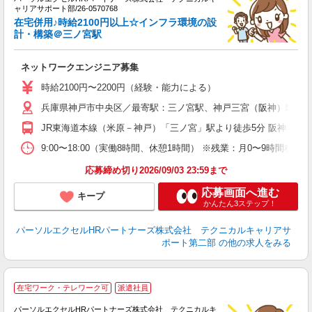
日
ャリアサポート部/26-0570768
ー
在宅併用♪時給2100円以上☆インフラ環境の設
費
計・構築＠三ノ宮駅
ネットワークエンジニア募集
時給2100円〜2200円（経験・能力による）
兵庫県神戸市中央区／最寄駅：三ノ宮駅、神戸三宮（阪神）駅 ご希
JR東海道本線（米原－神戸）「三ノ宮」駅より徒歩5分 阪神本線
9:00〜18:00（実働8時間、休憩1時間） ※残業：月0〜9時
応募締め切り2026/09/03 23:59まで
応募画面へ進む
キープ
かんたん3ステップ！
パーソルエクセルHRパートナーズ株式会社 テクニカルキャリアサ
ポート第二部
の他の求人をみる
在宅ワーク・テレワーク可
派遣社員
D
パーソルエクセルHRパートナーズ株式会社 テクニカルキ