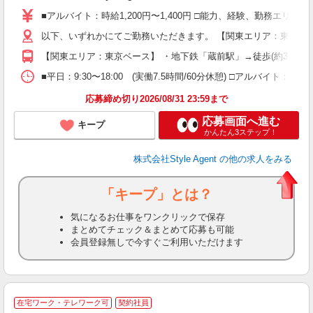
躍
■アルバイト：時給1,200円〜1,400円 □能力、経験、勤務エ
み
以下、いずれかにてご勤務いただきます。 【関東エリア：東京ベース
色
（
【関東エリア：東京ベース】 ・地下鉄「蔵前駅」→徒歩(約3分) 
産
■平日：9:30〜18:00 (実働7.5時間/60分休憩) □アルバイト：週
応募締め切り2026/08/31 23:59まで
応募画面へ進む
キープ
かんたん3ステップ！
株式会社Style Agent
の他の求人をみる
「キープ」とは？
気になるお仕事をワンクリックで保存
まとめてチェック＆まとめて応募も可能
会員登録無しで今すぐご利用いただけます
在宅ワーク・テレワーク可
契約社員