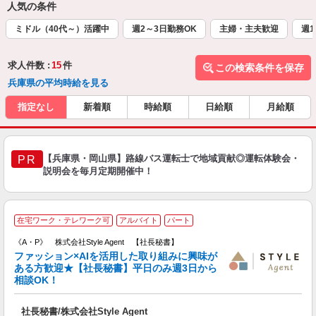
人気の条件
ミドル（40代～）活躍中
週2～3日勤務OK
主婦・主夫歓迎
週1
求人件数 :
15
件
この検索条件を保存
兵庫県の平均時給を見る
指定なし
新着順
時給順
日給順
月給順
【兵庫県・岡山県】路線バス運転士で地域貢献◎運転体験会・
PR
説明会を毎月定期開催中！
在宅ワーク・テレワーク可
アルバイト
パート
《A・P》 株式会社Style Agent 【社長秘書】
ファッション×AIを活用した取り組みに興味が
ビ
ある方歓迎★【社長秘書】平日のみ週3日から
相談OK！
中
社長秘書/株式会社Style Agent
入