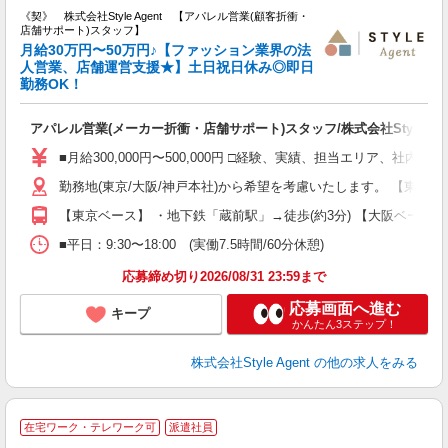
《契》 株式会社Style Agent 【アパレル営業(顧客折衝・
店舗サポート)スタッフ】
月給30万円〜50万円♪【ファッション業界の法
人営業、店舗運営支援★】土日祝日休み◎即日
勤務OK！
を
入
アパレル営業(メーカー折衝・店舗サポート)スタッフ/株式会社Style Age
躍
み
■月給300,000円〜500,000円 □経験、実績、担当エリア、
色
勤務地(東京/大阪/神戸本社)から希望を考慮いたします。 【東京ベ
（
産
【東京ベース】 ・地下鉄「蔵前駅」→徒歩(約3分) 【大阪ベース】 
■平日：9:30〜18:00 (実働7.5時間/60分休憩)
応募締め切り2026/08/31 23:59まで
応募画面へ進む
キープ
かんたん3ステップ！
株式会社Style Agent
の他の求人をみる
S
在宅ワーク・テレワーク可
派遣社員