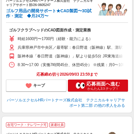
パーソルエクセルHRパートナーズ株式会社 テクニカルキ
ミ
ャリアサポート部/26-0605247
日
ゴルフ用品の開発サポート★CAD製図〜3D試
ー
作・測定 ◆月24万〜
費
ゴルフクラブヘッドのCAD図面作成・測定業務
時給1600円〜1700円（経験・能力による）
兵庫県神戸市中央区／最寄駅：春日野道（阪神線）駅、灘駅
阪神本線「春日野道（阪神線）」駅より徒歩5分 JR東海道線「灘」
8:30〜17:00（実働7時間45分、休憩45分） ※残業：月0〜
応募締め切り2026/09/03 23:59まで
応募画面へ進む
キープ
かんたん3ステップ！
パーソルエクセルHRパートナーズ株式会社 テクニカルキャリアサ
ポート第二部
の他の求人をみる
時
在宅ワーク・テレワーク可
派遣社員
ー