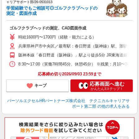
ミ
ャリアサポート部/26-0531013
日
学習経験でもご相談可◎ゴルフクラブヘッドの
ー
測定・図面作成
与
ゴルフクラブヘッドの測定、CAD図面作成
時給1600円〜1700円（経験・能力による）
兵庫県神戸市中央区／最寄駅：春日野道（阪神線）駅、灘駅
阪神本線「春日野道（阪神線）」駅より徒歩5分 JR東海道線「灘」
8:30〜17:00（実働7時間45分、休憩45分） ※残業：月10
応募締め切り2026/09/03 23:59まで
応募画面へ進む
キープ
かんたん3ステップ！
パーソルエクセルHRパートナーズ株式会社 テクニカルキャリアサ
ポート第二部
の他の求人をみる