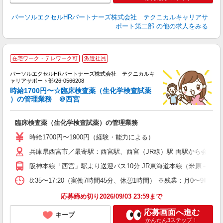
パーソルエクセルHRパートナーズ株式会社 テクニカルキャリアサ
ポート第二部
の他の求人をみる
時
在宅ワーク・テレワーク可
派遣社員
ミ
パーソルエクセルHRパートナーズ株式会社 テクニカルキ
日
ャリアサポート部/26-0566208
な
時給1700円〜☆臨床検査薬（生化学検査試薬
あ
）の管理業務 ＠西宮
臨床検査薬（生化学検査試薬）の管理業務
時給1700円〜1900円（経験・能力による）
兵庫県西宮市／最寄駅：西宮駅、西宮（JR線）駅 両駅から会社無
阪神本線「西宮」駅より送迎バス10分 JR東海道本線（米原－神戸
8:35〜17:20（実働7時間45分、休憩1時間） ※残業：月0〜
応募締め切り2026/09/03 23:59まで
応募画面へ進む
キープ
かんたん3ステップ！