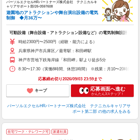
パーソルエクセルHRパートナーズ株式会社 テクニカルキ
ミ
ャリアサポート部/26-0597608
日
遊園地のアトラクションや舞台演出設備の電気
制御 ◆月36万〜
社
可動設備（舞台設備・アトラクション設備など）の電気制御設計
時給2300円〜2500円（経験・能力による）
兵庫県神戸市兵庫区／最寄駅：和田岬駅
神戸市営地下鉄海岸線「和田岬」駅より徒歩5分
8:30〜17:30（実働8時間、休憩1時間） ※残業：月10〜20
応募締め切り2026/09/03 23:59まで
応募画面へ進む
キープ
かんたん3ステップ！
パーソルエクセルHRパートナーズ株式会社 テクニカルキャリアサ
ポート第二部
の他の求人をみる
S
在宅ワーク・テレワーク可
派遣社員
ミ