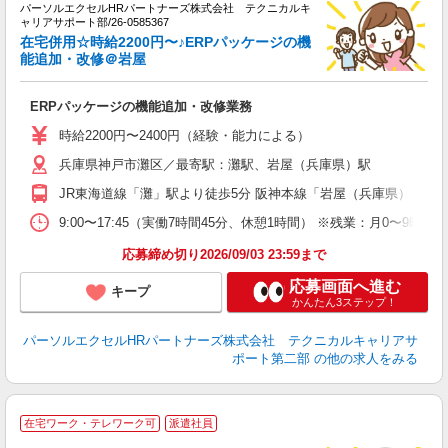
パーソルエクセルHRパートナーズ株式会社 テクニカルキ
ミ
ャリアサポート部/26-0585367
日
在宅併用☆時給2200円〜♪ERPパッケージの機
ー
能追加・改修＠岩屋
費
ERPパッケージの機能追加・改修業務
時給2200円〜2400円（経験・能力による）
兵庫県神戸市灘区／最寄駅：灘駅、岩屋（兵庫県）駅
JR東海道線「灘」駅より徒歩5分 阪神本線「岩屋（兵庫県）」駅
9:00〜17:45（実働7時間45分、休憩1時間） ※残業：月0〜
応募締め切り2026/09/03 23:59まで
応募画面へ進む
キープ
かんたん3ステップ！
パーソルエクセルHRパートナーズ株式会社 テクニカルキャリアサ
ポート第二部
の他の求人をみる
在宅ワーク・テレワーク可
派遣社員