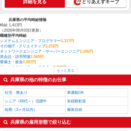
詳細を見る
とりあえずキープ
兵庫県の平均時給情報
時給 1,413円
（2026年08月03日更新）
職種別平均時給
システムエンジニア・プログラマー
2,317円
その他IT・クリエイティブ
2,232円
ネットワークエンジニア・サーバーエンジニア
2,206円
英会話・語学関連
2,069円
整備士・板金
2,007円
ゲームクリエイター・テスター
2,000円
もっと見る
施工管理・現場監督
2,000円
ライター・編集・校正・フォトグラファー
1,900円
兵庫県の他の特徴のお仕事
建築・土木・設備
1,889円
CADオペレーター・積算
1,866円
社宅・寮あり
車通勤OK
兵庫県の他の職種の平均時給を見る
シニア（60代～）活躍中
未経験歓迎
短期（3ヶ月以内）
服装自由
兵庫県の雇用形態で絞り込む