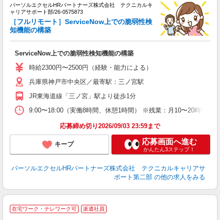
ミ
パーソルエクセルHRパートナーズ株式会社 テクニカルキ
日
ャリアサポート部/26-0575873
ー
［フルリモート］ServiceNow上での脆弱性検
知機能の構築
ServiceNow上での脆弱性検知機能の構築
時給2300円〜2500円（経験・能力による）
兵庫県神戸市中央区／最寄駅：三ノ宮駅
JR東海道線「三ノ宮」駅より徒歩1分
9:00〜18:00（実働8時間、休憩1時間） ※残業：月10〜20
応募締め切り2026/09/03 23:59まで
応募画面へ進む
キープ
かんたん3ステップ！
パーソルエクセルHRパートナーズ株式会社 テクニカルキャリアサ
ポート第二部
の他の求人をみる
時
在宅ワーク・テレワーク可
派遣社員
ラ