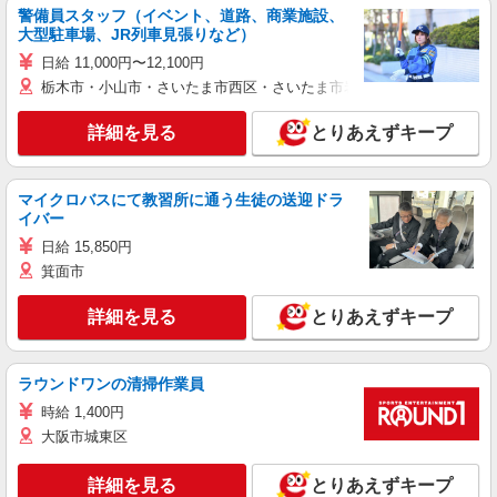
警備員スタッフ（イベント、道路、商業施設、
大型駐車場、JR列車見張りなど）
日給 11,000円〜12,100円
栃木市・小山市・さいたま市西区・さいたま市岩槻区・久喜市・蓮田
詳細を見る
とりあえずキープ
マイクロバスにて教習所に通う生徒の送迎ドラ
イバー
日給 15,850円
箕面市
詳細を見る
とりあえずキープ
ラウンドワンの清掃作業員
時給 1,400円
大阪市城東区
詳細を見る
とりあえずキープ