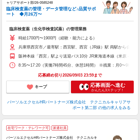
日
ャリアサポート部/26-0585248
な
臨床検査薬の管理・データ管理など♪品質サポ
あ
ート ◆月26万〜
臨床検査薬（生化学検査試薬）の管理業務
時給1700円〜1900円（経験・能力による）
兵庫県西宮市／最寄駅：西宮駅、西宮（JR線）駅 両駅から会社無
阪神本線「西宮」駅より送迎バス10分 JR東海道本線（米原－神戸
8:35〜17:20（実働7時間45分、休憩1時間） ※残業：月0〜
応募締め切り2026/09/03 23:59まで
応募画面へ進む
キープ
かんたん3ステップ！
パーソルエクセルHRパートナーズ株式会社 テクニカルキャリアサ
ポート第二部
の他の求人をみる
在宅ワーク・テレワーク可
派遣社員
D
パーソルエクセルHRパートナーズ株式会社 テクニカルキ