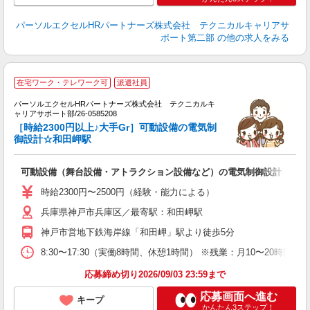
パーソルエクセルHRパートナーズ株式会社 テクニカルキャリアサ
ポート第二部
の他の求人をみる
時
在宅ワーク・テレワーク可
派遣社員
ミ
パーソルエクセルHRパートナーズ株式会社 テクニカルキ
日
ャリアサポート部/26-0585208
［時給2300円以上♪大手Gr］可動設備の電気制
社
御設計☆和田岬駅
可動設備（舞台設備・アトラクション設備など）の電気制御設計
時給2300円〜2500円（経験・能力による）
兵庫県神戸市兵庫区／最寄駅：和田岬駅
神戸市営地下鉄海岸線「和田岬」駅より徒歩5分
8:30〜17:30（実働8時間、休憩1時間） ※残業：月10〜20
応募締め切り2026/09/03 23:59まで
応募画面へ進む
キープ
かんたん3ステップ！