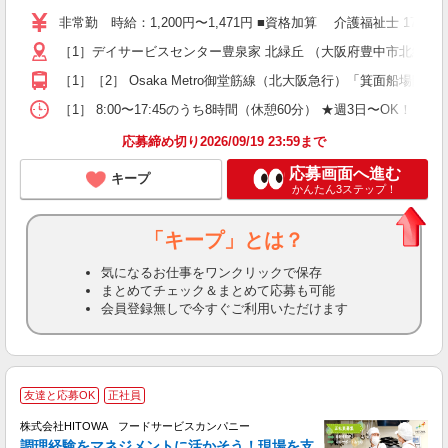
り
非常勤 時給：1,200円〜1,471円 ■資格加算 介護福祉士 1
二
［1］デイサービスセンター豊泉家 北緑丘 （大阪府豊中市北緑丘2-
ラ
ア
［1］［2］ Osaka Metro御堂筋線（北大阪急行）「箕面船場
週
勤
［1］ 8:00〜17:45のうち8時間（休憩60分） ★週3日〜OK！ ［2］
煙
応募締め切り2026/09/19 23:59まで
応募画面へ進む
キープ
かんたん3ステップ！
「キープ」とは？
気になるお仕事をワンクリックで保存
まとめてチェック＆まとめて応募も可能
会員登録無しで今すぐご利用いただけます
友達と応募OK
正社員
株式会社HITOWA フードサービスカンパニー
調理経験をマネジメントに活かそう！現場を支