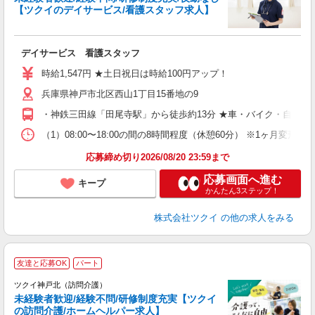
【ツクイのデイサービス/看護スタッフ求人】
各
デイサービス 看護スタッフ
入
り
時給1,547円 ★土日祝日は時給100円アップ！
リ
兵庫県神戸市北区西山1丁目15番地の9
ー
O
・神鉄三田線「田尾寺駅」から徒歩約13分 ★車・バイク・自転車
な
（1）08:00〜18:00の間の8時間程度（休憩60分） ※1ヶ月変形
髪
応募締め切り2026/08/20 23:59まで
応募画面へ進む
キープ
かんたん3ステップ！
株式会社ツクイ
の他の求人をみる
友達と応募OK
パート
ツクイ神戸北（訪問介護）
未経験者歓迎/経験不問/研修制度充実【ツクイ
の訪問介護/ホームヘルパー求人】