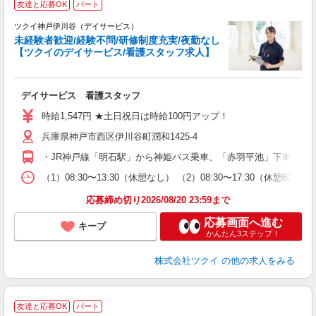
友達と応募OK
パート
ツクイ神戸伊川谷（デイサービス）
未経験者歓迎/経験不問/研修制度充実/夜勤なし
【ツクイのデイサービス/看護スタッフ求人】
各
デイサービス 看護スタッフ
入
り
時給1,547円 ★土日祝日は時給100円アップ！
リ
兵庫県神戸市西区伊川谷町潤和1425-4
ー
O
・JR神戸線「明石駅」から神姫バス乗車、「赤羽平池」下車徒歩
な
（1）08:30〜13:30（休憩なし） （2）08:30〜17:30（休
髪
応募締め切り2026/08/20 23:59まで
応募画面へ進む
キープ
かんたん3ステップ！
株式会社ツクイ
の他の求人をみる
友達と応募OK
パート