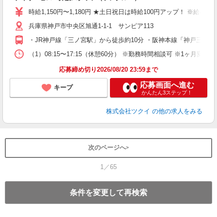
入
り
時給1,150円〜1,180円 ★土日祝日は時給100円アップ！ ※給
リ
兵庫県神戸市中央区旭通1-1-1 サンピア113
ー
O
・JR神戸線「三ノ宮駅」から徒歩約10分 ・阪神本線「神戸三宮
な
（1）08:15〜17:15（休憩60分） ※勤務時間相談可 ※1ヶ月
髪
応募締め切り2026/08/20 23:59まで
応募画面へ進む
キープ
かんたん3ステップ！
株式会社ツクイ
の他の求人をみる
次のページへ
1／65
条件を変更して再検索