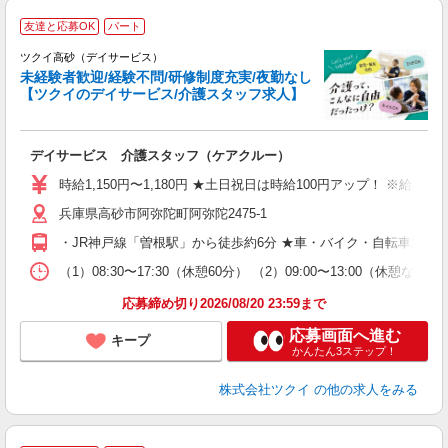
友達と応募OK
パート
ツクイ高砂（デイサービス）
未経験者歓迎/経験不問/研修制度充実/夜勤なし
【ツクイのデイサービス/介護スタッフ求人】
各
デイサービス 介護スタッフ（ケアクルー）
入
り
時給1,150円〜1,180円 ★土日祝日は時給100円アップ！ ※給
リ
兵庫県高砂市阿弥陀町阿弥陀2475-1
ー
O
・JR神戸線「曽根駅」から徒歩約6分 ★車・バイク・自転車通勤
な
（1）08:30〜17:30（休憩60分） （2）09:00〜13:00
髪
応募締め切り2026/08/20 23:59まで
応募画面へ進む
キープ
かんたん3ステップ！
株式会社ツクイ
の他の求人をみる