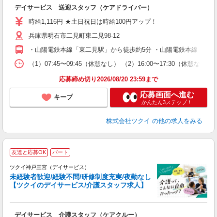
各
デイサービス 送迎スタッフ（ケアドライバー）
入
り
時給1,116円 ★土日祝日は時給100円アップ！
リ
兵庫県明石市二見町東二見98-12
ー
O
・山陽電鉄本線「東二見駅」から徒歩約5分 ・山陽電鉄本線「山陽
な
（1）07:45〜09:45（休憩なし） （2）16:00〜17:3
髪
応募締め切り2026/08/20 23:59まで
応募画面へ進む
キープ
かんたん3ステップ！
株式会社ツクイ
の他の求人をみる
友達と応募OK
パート
ツクイ神戸三宮（デイサービス）
未経験者歓迎/経験不問/研修制度充実/夜勤なし
【ツクイのデイサービス/介護スタッフ求人】
各
デイサービス 介護スタッフ（ケアクルー）