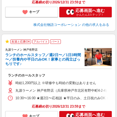
食
応募締め切り2026/12/31 23:59まで
応募画面へ進む
キープ
かんたん3ステップ！
株式会社物語コーポレーション
の他の求人をみる
友達と応募OK
アルバイト
パート
★
丸源ラーメン 神戸有野店
ランチのホールスタッフ／週2日〜／1日3時間
〜／扶養内や平日のみOK！家事との両立ばっ
ちりです♪
一
ランチのホールスタッフ
入
活
時給1,200円以上 ※研修中も時給の変動はありません
（
丸源ラーメン 神戸有野店（兵庫県神戸市北区有野中町4-2-4）
n
日
10:30〜16:00 ★週2日〜応相談 ★平日のみ、土日祝のみO
煙
あ
応募締め切り2026/12/31 23:59まで
応募画面へ進む
キープ