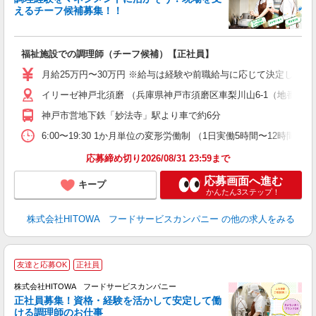
えるチーフ候補募集！！
の
福祉施設での調理師（チーフ候補）【正社員】
早
O
月給25万円〜30万円 ※給与は経験や前職給与に応じて決定します。
O
イリーゼ神戸北須磨 （兵庫県神戸市須磨区車梨川山6-1（地番））
卒
ク
神戸市営地下鉄「妙法寺」駅より車で約6分
0
や
6:00〜19:30 1か月単位の変形労働制 （1日実働5時間〜12時間） シフト例
賃
応募締め切り2026/08/31 23:59まで
応募画面へ進む
キープ
かんたん3ステップ！
株式会社HITOWA フードサービスカンパニー
の他の求人をみる
友達と応募OK
正社員
務
株式会社HITOWA フードサービスカンパニー
正社員募集！資格・経験を活かして安定して働
ける調理師のお仕事