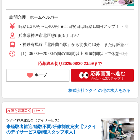
各
訪問介護 ホームヘルパー
入
り
時給1,370円〜1,400円 ★土日祝日は時給100円アップ！ ・身体
リ
兵庫県神戸市北区惣山町5丁目9-7
ー
O
・神鉄有馬線「北鈴蘭台駅」から徒歩約10分、または阪急バス乗車
な
（1）06:00〜20:00の間の1時間以上 ※6時間以上で休憩60分 
髪
応募締め切り2026/08/20 23:59まで
応募画面へ進む
キープ
かんたん3ステップ！
株式会社ツクイ
の他の求人をみる
友達と応募OK
パート
ツクイ神戸北落合（デイサービス）
未経験者歓迎/経験不問/研修制度充実【ツクイ
のデイサービス/調理スタッフ求人】