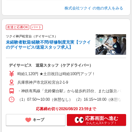
株式会社ツクイ
の他の求人をみる
友達と応募OK
パート
ツクイ神戸松宮台（デイサービス）
未経験者歓迎/経験不問/研修制度充実【ツクイ
のデイサービス/送迎スタッフ求人】
各
デイサービス 送迎スタッフ（ケアドライバー）
入
り
時給1,120円 ★土日祝日は時給100円アップ！
リ
兵庫県神戸市北区松宮台2-1-9
ー
O
・神鉄有馬線「北鈴蘭台駅」から徒歩約15分、または阪急バス乗車「
な
（1）07:50〜10:00（休憩なし） （2）16:15〜18:00
髪
応募締め切り2026/08/20 23:59まで
応募画面へ進む
キープ
かんたん3ステップ！