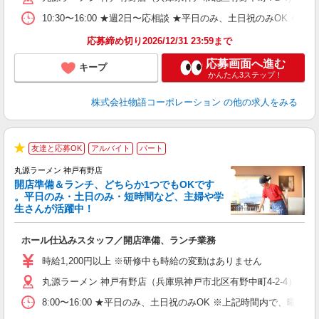
の
10:30〜16:00 ★週2日〜応相談 ★平日のみ、土日祝のみO
グ
割
応募締め切り2026/12/31 23:59まで
応募画面へ進む
キープ
かんたん3ステップ！
株式会社物語コーポレーション
の他の求人をみる
友達と応募OK
アルバイト
パート
★
丸源ラーメン 神戸有野店
開店準備＆ランチ、どちらか1つでもOKです
。平日のみ・土日のみ・短時間など、主婦や学
生さんが活躍中！
き
ホール仕込みスタッフ／開店準備、ランチ業務
入
活
時給1,200円以上 ※研修中も時給の変動はありません
（
丸源ラーメン 神戸有野店（兵庫県神戸市北区有野中町4-2-4）
中
自
8:00〜16:00 ★平日のみ、土日祝のみOK ※上記時間内で
業