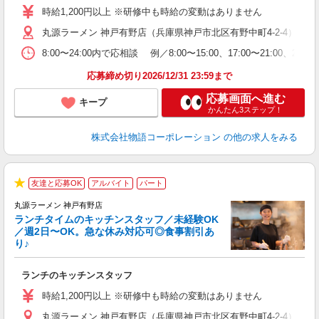
学
時給1,200円以上 ※研修中も時給の変動はありません
活
丸源ラーメン 神戸有野店（兵庫県神戸市北区有野中町4-2-4）
短
の
8:00〜24:00内で応相談 例／8:00〜15:00、17:00
ル
特
応募締め切り2026/12/31 23:59まで
応募画面へ進む
キープ
かんたん3ステップ！
株式会社物語コーポレーション
の他の求人をみる
友達と応募OK
アルバイト
パート
で
★
丸源ラーメン 神戸有野店
ランチタイムのキッチンスタッフ／未経験OK
／週2日〜OK。急な休み対応可◎食事割引あ
り♪
お
ランチのキッチンスタッフ
入
活
時給1,200円以上 ※研修中も時給の変動はありません
（
丸源ラーメン 神戸有野店（兵庫県神戸市北区有野中町4-2-4）
n