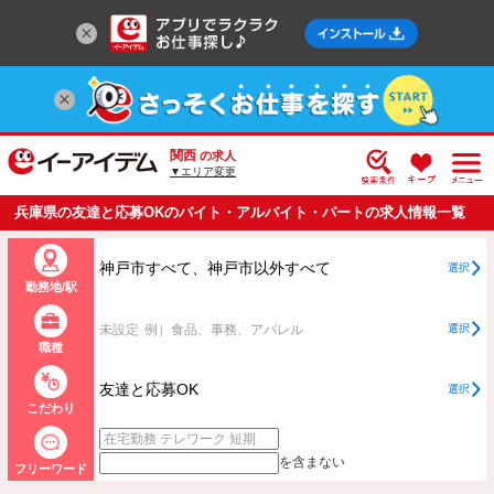
関西
の求人
▼エリア変更
兵庫県の友達と応募OKのバイト・アルバイト・パートの求人情報一覧
神戸市すべて、神戸市以外すべて
選択
勤務地/駅
未設定
例）食品、事務、アパレル
選択
職種
友達と応募OK
選択
こだわり
を含まない
フリーワード