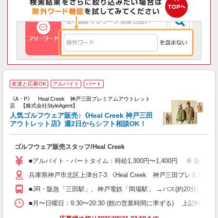
H
友達と応募OK
アルバイト
パート
《A・P》 Heal Creek 神戸三田プレミアムアウトレット
店 【株式会社StyleAgent】
人気ゴルフウェア販売♪《Heal Creek 神戸三田
アウトレット店》週2日からシフト相談OK！
勤
ゴルフウェア販売スタッフ/Heal Creek
入
験
■アルバイト・パートタイム：時給1,300円〜1,400円 ※ 販売職
婦
兵庫県神戸市北区上津台7-3 《Heal Creek 神戸三田プレミア
土
色
■JR・阪急「三田駅」、神戸電鉄「岡場駅」 →バス(約20分)
残
給
■月〜日曜日：9:30〜20:30 (館の営業時間に準ずる) 上記時間内シフト制 