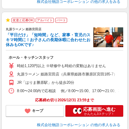
株式会社物語コーポレーション
の他の求人をみる
友達と応募OK
アルバイト
パート
★
丸源ラーメン 姫路宮田店
「平日だけ」「短時間」など、家事・育児のス
キマ時間に！お子さんの長期休暇に合わせたお
休みもOKです♪
の
ホール・キッチンスタッフ
入
学
時給1,120円以上 ※研修中も時給の変動はありません
活
丸源ラーメン 姫路宮田店（兵庫県姫路市勝原区宮田185-7）
短
の
JR「はりま勝原駅」から徒歩20分
ル
特
8:00〜24:00内で応相談 例／8:00〜15:00、17:00
応募締め切り2026/12/31 23:59まで
応募画面へ進む
キープ
かんたん3ステップ！
株式会社物語コーポレーション
の他の求人をみる