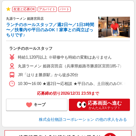
友達と応募OK
アルバイト
パート
★
丸源ラーメン 姫路宮田店
ランチのホールスタッフ／週2日〜／1日3時間
〜／扶養内や平日のみOK！家事との両立ばっ
ちりです♪
一
ランチのホールスタッフ
入
活
時給1,120円以上 ※研修中も時給の変動はありません
（
丸源ラーメン 姫路宮田店（兵庫県姫路市勝原区宮田185-7）
n
日
JR「はりま勝原駅」から徒歩20分
煙
あ
10:30〜16:00 ★週2日〜応相談 ★平日のみ、土日祝のみO
応募締め切り2026/12/31 23:59まで
応募画面へ進む
キープ
かんたん3ステップ！
株式会社物語コーポレーション
の他の求人をみる