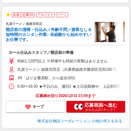
友達と応募OK
アルバイト
パート
★
丸源ラーメン 姫路宮田店
開店前の清掃・仕込み／年齢不問／接客なし＆
短時間のカンタン作業♪ 未経験から始めやすい
お仕事です。
得
ホール仕込みスタッフ／開店前の準備
入
婦
時給1,120円以上 ※研修中も時給の変動はありません
～
丸源ラーメン 姫路宮田店（兵庫県姫路市勝原区宮田185-7）
不
日
JR「はりま勝原駅」から徒歩20分
上
な
8:00〜16:00 ★平日のみ、週5日 ★土日祝勤務や、上記時
応募締め切り2026/12/31 23:59まで
応募画面へ進む
キープ
かんたん3ステップ！
株式会社物語コーポレーション
の他の求人をみる