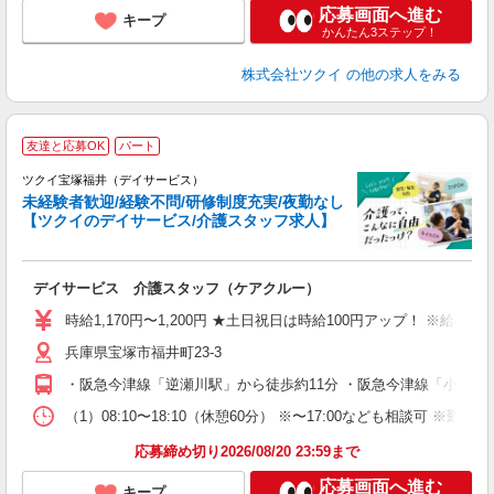
応募画面へ進む
キープ
かんたん3ステップ！
株式会社ツクイ
の他の求人をみる
友達と応募OK
パート
ツクイ宝塚福井（デイサービス）
未経験者歓迎/経験不問/研修制度充実/夜勤なし
【ツクイのデイサービス/介護スタッフ求人】
各
デイサービス 介護スタッフ（ケアクルー）
入
り
時給1,170円〜1,200円 ★土日祝日は時給100円アップ！ ※給
リ
兵庫県宝塚市福井町23-3
ー
O
・阪急今津線「逆瀬川駅」から徒歩約11分 ・阪急今津線「小林駅
な
（1）08:10〜18:10（休憩60分） ※〜17:00なども相談可 
髪
応募締め切り2026/08/20 23:59まで
応募画面へ進む
キープ