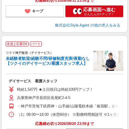
応募締め切り2026/08/31 23:59まで
応募画面へ進む
キープ
かんたん3ステップ！
株式会社Style Agent
の他の求人をみる
友達と応募OK
パート
ツクイ神戸板宿（デイサービス）
未経験者歓迎/経験不問/研修制度充実/夜勤なし
【ツクイのデイサービス/看護スタッフ求人】
各
デイサービス 看護スタッフ
入
り
時給1,547円 ★土日祝日は時給100円アップ！
リ
兵庫県神戸市長田区長尾町2-4-5
ー
O
・神戸市営地下鉄西神・山手線/山陽電鉄本線「板宿駅」から徒歩約
な
（1）08:00〜18:00（休憩60分） ※勤務時間相談可 ※1ヶ月変
髪
応募締め切り2026/08/20 23:59まで