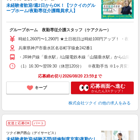
未経験者歓迎/週2日からOK！【ツクイのグル
ープホーム/夜勤専従介護職員求人】
各
グループホーム 夜勤専従介護スタッフ（ケアクルー）
入
り
時給1,260円〜1,290円 ★土日祝日は時給100円アップ！ ・夜勤手
リ
兵庫県神戸市垂水区名谷町字猿倉242番1
ー
O
・JR神戸線「垂水駅」/山陽電鉄本線「山陽垂水駅」から山陽バス
な
（1）16:30〜翌09:30（休憩120分） ※夜勤手当 ※1ヶ月変形
髪
応募締め切り2026/08/20 23:59まで
応募画面へ進む
キープ
かんたん3ステップ！
株式会社ツクイ
の他の求人をみる
友達と応募OK
パート
ツクイ神戸西山（デイサービス）
未経験者歓迎/経験不問/研修制度充実/夜勤なし