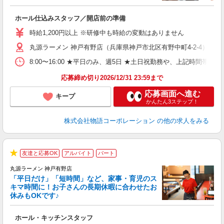
得
ホール仕込みスタッフ／開店前の準備
入
婦
時給1,200円以上 ※研修中も時給の変動はありません
～
丸源ラーメン 神戸有野店（兵庫県神戸市北区有野中町4-2-4）
不
日
8:00〜16:00 ★平日のみ、週5日 ★土日祝勤務や、上記時
上
な
応募締め切り2026/12/31 23:59まで
応募画面へ進む
キープ
かんたん3ステップ！
株式会社物語コーポレーション
の他の求人をみる
友達と応募OK
アルバイト
パート
★
丸源ラーメン 神戸有野店
「平日だけ」「短時間」など、家事・育児のス
キマ時間に！お子さんの長期休暇に合わせたお
休みもOKです♪
の
ホール・キッチンスタッフ
入