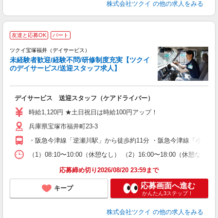
株式会社ツクイ
の他の求人をみる
友達と応募OK
パート
ツクイ宝塚福井（デイサービス）
未経験者歓迎/経験不問/研修制度充実【ツクイ
のデイサービス/送迎スタッフ求人】
各
デイサービス 送迎スタッフ（ケアドライバー）
入
り
時給1,120円 ★土日祝日は時給100円アップ！
リ
兵庫県宝塚市福井町23-3
ー
O
・阪急今津線「逆瀬川駅」から徒歩約11分 ・阪急今津線「小林駅
な
（1）08:10〜10:00（休憩なし） （2）16:00〜18:00
髪
応募締め切り2026/08/20 23:59まで
応募画面へ進む
キープ
かんたん3ステップ！
株式会社ツクイ
の他の求人をみる