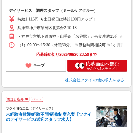
各
デイサービス 調理スタッフ（ミールケアクルー）
入
り
時給1,116円 ★土日祝日は時給100円アップ！
リ
兵庫県神戸市須磨区北落合2-10-13
ー
O
・神戸市営地下鉄西神・山手線「名谷駅」から徒歩約13分 ★車
な
（1）09:00〜15:30（休憩60分） ※勤務時間相談可 ※1ヶ月
髪
応募締め切り2026/08/20 23:59まで
応募画面へ進む
キープ
かんたん3ステップ！
株式会社ツクイ
の他の求人をみる
友達と応募OK
パート
ツクイ明石二見（デイサービス）
未経験者歓迎/経験不問/研修制度充実【ツクイ
のデイサービス/送迎スタッフ求人】