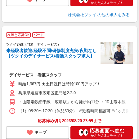
かんたん3ステップ！
株式会社ツクイ
の他の求人をみる
友達と応募OK
パート
ツクイ姫路正門通（デイサービス）
未経験者歓迎/経験不問/研修制度充実/夜勤なし
【ツクイのデイサービス/看護スタッフ求人】
各
デイサービス 看護スタッフ
入
り
時給1,367円 ★土日祝日は時給100円アップ！
リ
兵庫県姫路市広畑区正門通2-2-9
ー
O
・山陽電鉄網干線「広畑駅」から徒歩約11分 ・JR山陽本線「網
な
（1）08:30〜17:30（休憩60分） ※勤務時間相談可 ※1ヶ
髪
応募締め切り2026/08/20 23:59まで
応募画面へ進む
キープ
かんたん3ステップ！