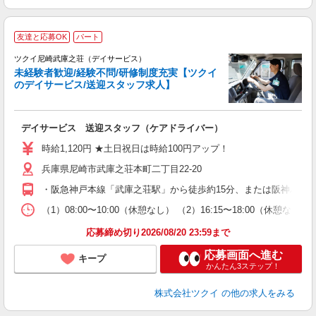
友達と応募OK
パート
ツクイ尼崎武庫之荘（デイサービス）
未経験者歓迎/経験不問/研修制度充実【ツクイ
のデイサービス/送迎スタッフ求人】
各
デイサービス 送迎スタッフ（ケアドライバー）
入
り
時給1,120円 ★土日祝日は時給100円アップ！
リ
兵庫県尼崎市武庫之荘本町二丁目22-20
ー
O
・阪急神戸本線「武庫之荘駅」から徒歩約15分、または阪神バス
な
（1）08:00〜10:00（休憩なし） （2）16:15〜18:00
髪
応募締め切り2026/08/20 23:59まで
応募画面へ進む
キープ
かんたん3ステップ！
株式会社ツクイ
の他の求人をみる