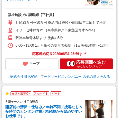
食
の
福祉施設での調理師【正社員】
朝
e
月給23万円〜30万円 ※給与は経験や前職給与に応じて決定します。
イリーゼ神戸青木 （兵庫県神戸市東灘区青木2-244）
迎
ル
阪神本線青木駅より 徒歩約5分
り
煙
6:00〜19:00 1か月単位の変形労働制 （1日実働5時間〜12時間） シフト例
食
応募締め切り2026/08/31 23:59まで
応募画面へ進む
キープ
かんたん3ステップ！
株式会社HITOWA フードサービスカンパニー
の他の求人をみる
友達と応募OK
アルバイト
パート
★
丸源ラーメン 神戸有野店
開店前の清掃・仕込み／年齢不問／接客なし＆
短時間のカンタン作業♪ 未経験から始めやすい
お仕事です。