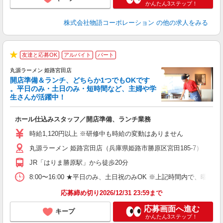
かんたん3ステップ！
株式会社物語コーポレーション
の他の求人をみる
友達と応募OK
アルバイト
パート
★
丸源ラーメン 姫路宮田店
開店準備＆ランチ、どちらか1つでもOKです
。平日のみ・土日のみ・短時間など、主婦や学
生さんが活躍中！
き
ホール仕込みスタッフ／開店準備、ランチ業務
入
活
時給1,120円以上 ※研修中も時給の変動はありません
（
丸源ラーメン 姫路宮田店（兵庫県姫路市勝原区宮田185-7）
中
自
JR「はりま勝原駅」から徒歩20分
業
食
8:00〜16:00 ★平日のみ、土日祝のみOK ※上記時間内で
応募締め切り2026/12/31 23:59まで
応募画面へ進む
キープ
かんたん3ステップ！