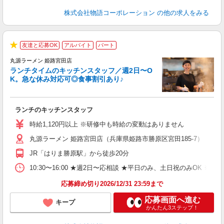
株式会社物語コーポレーション
の他の求人をみる
友達と応募OK
アルバイト
パート
で
★
丸源ラーメン 姫路宮田店
ランチタイムのキッチンスタッフ／週2日〜O
K。急な休み対応可◎食事割引あり♪
お
ランチのキッチンスタッフ
入
活
時給1,120円以上 ※研修中も時給の変動はありません
（
丸源ラーメン 姫路宮田店（兵庫県姫路市勝原区宮田185-7）
n
の
JR「はりま勝原駅」から徒歩20分
グ
割
10:30〜16:00 ★週2日〜応相談 ★平日のみ、土日祝のみO
応募締め切り2026/12/31 23:59まで
応募画面へ進む
キープ
かんたん3ステップ！