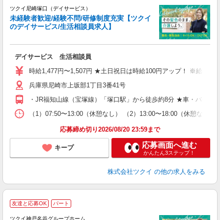
ツクイ尼崎塚口（デイサービス）
未経験者歓迎/経験不問/研修制度充実【ツクイ
のデイサービス/生活相談員求人】
各
デイサービス 生活相談員
入
り
時給1,477円〜1,507円 ★土日祝日は時給100円アップ！ ※給
リ
兵庫県尼崎市上坂部1丁目3番41号
ー
O
・JR福知山線（宝塚線）「塚口駅」から徒歩約8分 ★車・バイク
な
（1）07:50〜13:00（休憩なし） （2）13:00〜18:00（休憩
髪
応募締め切り2026/08/20 23:59まで
応募画面へ進む
キープ
かんたん3ステップ！
株式会社ツクイ
の他の求人をみる
友達と応募OK
パート
ツクイ神戸名谷グループホーム