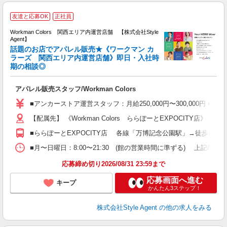
W
友達と応募OK
正社員
ア
Workman Colors 関西エリア内運営店舗 【株式会社Style
Agent】
話題のお店でアパレル販売★《ワークマン カ
ラーズ 関西エリア内運営店舗》即日・入社時
期の相談◎
の
入
アパレル販売スタッフ/Workman Colors
名
活
■アンカーストア運営スタッフ：月給250,000円〜300,000円 
ー
【配属先】 《Workman Colors ららぽーとEXPOCITY店
ス
夕
■ららぽーとEXPOCITY店 各線「万博記念公園駅」→徒歩(約2分
ス
■月〜日曜日：8:00〜21:30 (館の営業時間に準ずる) 上記時間内シフト制 
h
応募締め切り2026/08/31 23:59まで
応募画面へ進む
キープ
かんたん3ステップ！
株式会社Style Agent
の他の求人をみる