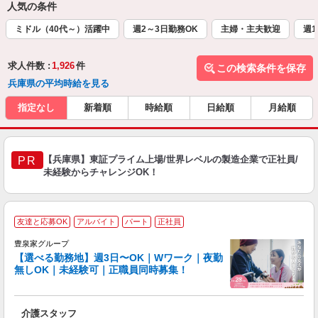
人気の条件
ミドル（40代～）活躍中
週2～3日勤務OK
主婦・主夫歓迎
週1
求人件数 :
1,926
件
この検索条件を保存
兵庫県の平均時給を見る
指定なし
新着順
時給順
日給順
月給順
【兵庫県】東証プライム上場/世界レベルの製造企業で正社員/
PR
未経験からチャレンジOK！
友達と応募OK
アルバイト
パート
正社員
豊泉家グループ
【選べる勤務地】週3日〜OK｜Wワーク｜夜勤
無しOK｜未経験可｜正職員同時募集！
け
り
介護スタッフ
入