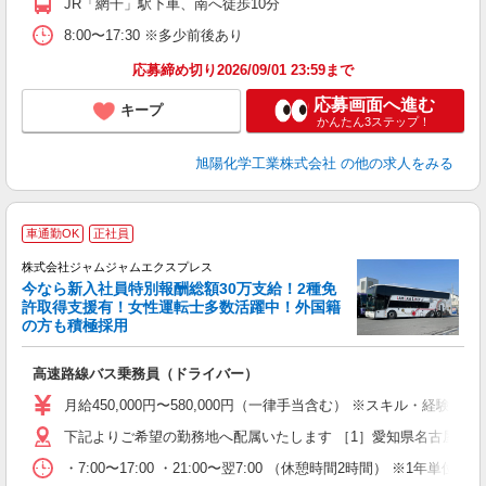
JR「網干」駅下車、南へ徒歩10分
8:00〜17:30 ※多少前後あり
応募締め切り2026/09/01 23:59まで
応募画面へ進む
キープ
かんたん3ステップ！
旭陽化学工業株式会社
の他の求人をみる
車通勤OK
正社員
株式会社ジャムジャムエクスプレス
今なら新入社員特別報酬総額30万支給！2種免
許取得支援有！女性運転士多数活躍中！外国籍
の方も積極採用
の
高速路線バス乗務員（ドライバー）
入
未
月給450,000円〜580,000円（一律手当含む） ※スキル・経験
ラ
下記よりご希望の勤務地へ配属いたします ［1］愛知県名古屋市港区
入
通
・7:00〜17:00 ・21:00〜翌7:00 （休憩時間2時間） ※1年