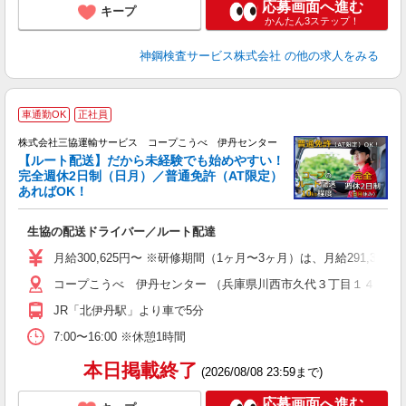
応募画面へ進む
キープ
かんたん3ステップ！
神鋼検査サービス株式会社
の他の求人をみる
車通勤OK
正社員
株式会社三協運輸サービス コープこうべ 伊丹センター
【ルート配送】だから未経験でも始めやすい！
完全週休2日制（日月）／普通免許（AT限定）
あればOK！
す
生協の配送ドライバー／ルート配達
職
り
月給300,625円〜 ※研修期間（1ヶ月〜3ヶ月）は、月給291,375円
O
コープこうべ 伊丹センター （兵庫県川西市久代３丁目１４）
あ
JR「北伊丹駅」より車で5分
7:00〜16:00 ※休憩1時間
本日掲載終了
(2026/08/08 23:59まで)
応募画面へ進む