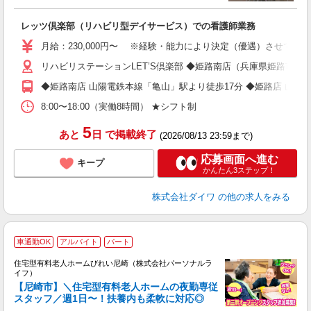
ワ
レッツ倶楽部（リハビリ型デイサービス）での看護師業務
入
格
月給：230,000円〜 ※経験・能力により決定（優遇）させてい
昇
形
リハビリステーションLET’S倶楽部 ◆姫路南店（兵庫県姫路市飾磨
◆姫路南店 山陽電鉄本線「亀山」駅より徒歩17分 ◆姫路店 山陽
8:00〜18:00（実働8時間） ★シフト制
5
あと
日
で掲載終了
(2026/08/13 23:59まで)
応募画面へ進む
キープ
かんたん3ステップ！
株式会社ダイワ
の他の求人をみる
車通勤OK
アルバイト
パート
住宅型有料老人ホームびれい尼崎（株式会社パーソナルラ
イフ）
【尼崎市】＼住宅型有料老人ホームの夜勤専従
スタッフ／週1日〜！扶養内も柔軟に対応◎