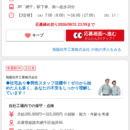
あ
JR「網干」駅下車、南へ徒歩10分
【3交替】 （a）7:00（8:00）〜16:00（17:00） （b）14:00〜23:
応募締め切り2026/08/31 23:59まで
応募画面へ進む
キープ
かんたん3ステップ！
旭陽化学工業株式会社
の他の求人をみる
車通勤OK
正社員
旭陽化学工業株式会社
◆社宅あり◆男性スタッフ活躍中！ゼロから始
めた人も多く、あなたの不安をしっかり理解し
ています！
向
自社工場内での保守・点検
未
昼
月給285,000円〜315,000円 ※経験・能力・年齢を考慮
兵庫県姫路市網干区福井45
（