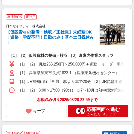
車通勤OK
正社員
日本セイフティー株式会社
【仮設資材の整備・検収／正社員】未経験OK
募
！資格・学歴不問！日勤のみ！基本土日祝休み
！
「
［1］［2］仮設資材の整備・検収 ［3］倉庫内作業スタッフ
入
問
［1］［2］ 月給233,250円〜250,000円＋皆勤・リーダー手当
土
［1］ 兵庫県加東市長貞1823-1 （兵庫東条機材センター） ［2］
あ
［1］JR福知山線「相野」駅より車で20分 ［2］JR琵琶湖線「近
［1］［2］ 8:00〜17:00（90分） ※7〜10月は熱中症対策の為、休憩時
応募締め切り2026/08/26 23:59まで
応募画面へ進む
キープ
かんたん3ステップ！
車通勤OK
契約社員