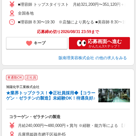
資
■理容師 トップスタイリスト 月給321,200円〜351,120円＋歩合
ブ
自
全国各地
ク
■理容師 8:30〜19:30 ※店舗により異なる ■美容師 8:30〜19
ン
応募締め切り2026/08/31 23:59まで
登
応募画面へ進む
キープ
かんたん3ステップ！
阪南理美容株式会社
の他の求人をみる
車通勤OK
正社員
旭陽化学工業株式会社
★業界トップクラス！◆正社員採用◆【コラー
ゲン・ゼラチンの製造】未経験OK！待遇良好♪
給
コラーゲン・ゼラチンの製造
W
り
月給240,000円〜480,000円＋賞与 ※経験・能力等による 【月
あ
兵庫県姫路市網干区福井45