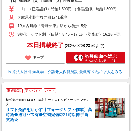
［1］看護師 ［2］介護職 ［3］介護福祉士
未
夜
［1］ （正看護師）時給1,500円 （准看護師）時給1,300円 ［2］ 時給
兵庫県小野市復井町1741番地
JR加古川線「青野ケ原」駅から徒歩15分
3交代 シフト制 〈日勤〉8:45〜17:15 〈準夜勤〉16:15〜翌0:
本日掲載終了
(2026/08/08 23:59まで)
応募画面へ進む
キープ
かんたん3ステップ！
医療法人社団 薫楓会 介護老人保健施設 薫楓苑
の他の求人をみる
車通勤OK
アルバイト
パート
時
株式会社ＭonotaRO 猪名川ディストリビューションセン
ま
ター
3
リフト免許を活かす【フォークリフト作業】高
時給◆送迎バス有◆空調完備◎21時以降手当
支給☆
が
職