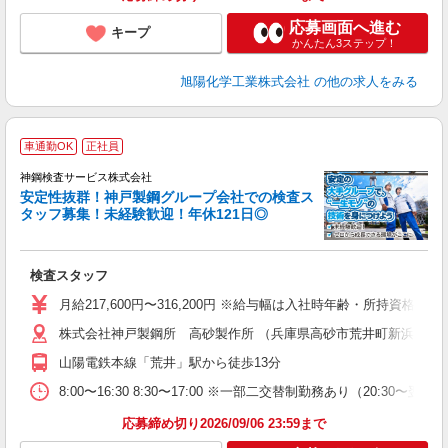
応募画面へ進む
キープ
かんたん3ステップ！
旭陽化学工業株式会社
の他の求人をみる
「
車通勤OK
正社員
タ
神鋼検査サービス株式会社
安定性抜群！神戸製鋼グループ会社での検査ス
タッフ募集！未経験歓迎！年休121日◎
の
検査スタッフ
入
り
月給217,600円〜316,200円 ※給与幅は入社時年齢・所持資格
勤
株式会社神戸製鋼所 高砂製作所 （兵庫県高砂市荒井町新浜2-3-
残
山陽電鉄本線「荒井」駅から徒歩13分
ィ
8:00〜16:30 8:30〜17:00 ※一部二交替制勤務あり（20:3
応募締め切り2026/09/06 23:59まで