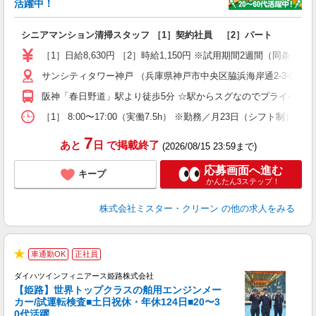
活躍中！
間
シニアマンション清掃スタッフ ［1］契約社員 ［2］パート
入
～
［1］日給8,630円 ［2］時給1,150円 ※試用期間2週間（同条件）
内
サンシティタワー神戸 （兵庫県神戸市中央区脇浜海岸通2-3-5）
夕
ワ
阪神「春日野道」駅より徒歩5分 ☆駅からスグなのでプライベー
［1］ 8:00〜17:00（実働7.5h） ※勤務／月23日（シフト制） ★
7
あと
日
で掲載終了
(2026/08/15 23:59まで)
応募画面へ進む
キープ
かんたん3ステップ！
株式会社ミスター・クリーン
の他の求人をみる
車通勤OK
正社員
★
ダイハツインフィニアース姫路株式会社
【姫路】世界トップクラスの舶用エンジンメー
ル
カー/試運転検査■土日祝休・年休124日■20〜3
日
0代活躍