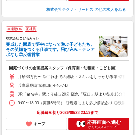
株式会社テクノ・サービス
の他の求人をみる
車通勤OK
正社員
株式会社こどもみらい
完成した園庭で夢中になって遊ぶ子どもたち。
その笑顔をつくる仕事です。飛び込み・テレア
ポなし◎反響営業
も
入
園庭づくりの企画提案スタッフ（保育園・幼稚園・こども園）
中
2
月給33万円〜 ◎これまでの経験・スキルをしっかり考慮 ◎営業
O
兵庫県尼崎市塚口町4-46-7-B
族
JR「猪名寺」駅より徒歩20分 阪急「塚口」駅より徒歩13分 
9:00〜18:00（実働8時間） ◎現場により多少前後あり ◎残
応募締め切り2026/08/28 23:59まで
応募画面へ進む
キープ
かんたん3ステップ！