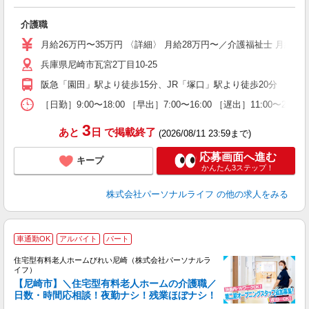
さ
入
介護職
未
婦
月給26万円〜35万円 〈詳細〉 月給28万円〜／介護福祉士 月給
～
兵庫県尼崎市瓦宮2丁目10-25
入
方
阪急「園田」駅より徒歩15分、JR「塚口」駅より徒歩20分
K
［日勤］9:00〜18:00 ［早出］7:00〜16:00 ［遅出］11:00〜
支
3
あと
日
で掲載終了
(2026/08/11 23:59まで)
応募画面へ進む
キープ
かんたん3ステップ！
株式会社パーソナルライフ
の他の求人をみる
車通勤OK
アルバイト
パート
住宅型有料老人ホームびれい尼崎（株式会社パーソナルラ
イフ）
【尼崎市】＼住宅型有料老人ホームの介護職／
な
日数・時間応相談！夜勤ナシ！残業ほぼナシ！