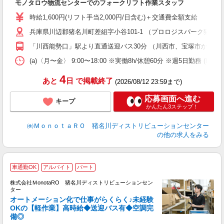
モノタロウ物流センターでのフォークリフト作業スタッフ
婦
～
時給1,600円(リフト手当2,000円/日含む)＋交通費全額支給 
車
兵庫県川辺郡猪名川町差組字小谷101-1 （プロロジスパーク猪名
「川西能勢口」駅より直通送迎バス30分 （川西市、宝塚市から多
(a)〈月〜金〉 9:00〜18:00 ※実働8h/休憩60分 ※週5日
4
あと
日
で掲載終了
(2026/08/12 23:59まで)
応募画面へ進む
キープ
かんたん3ステップ！
㈱ＭｏｎｏｔａＲＯ 猪名川ディストリビューションセンター
の他の求人をみる
車通勤OK
アルバイト
パート
時
株式会社ＭonotaRO 猪名川ディストリビューションセン
ま
ター
オートメーション化で仕事がらくらく♪未経験
OKの【軽作業】高時給◆送迎バス有◆空調完
備◎
勤