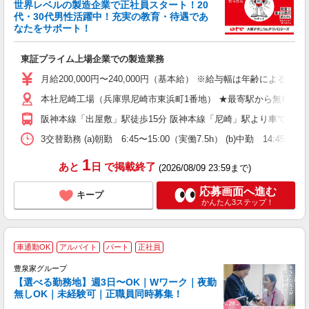
世界レベルの製造企業で正社員スタート！20
代・30代男性活躍中！充実の教育・待遇であ
なたをサポート！
支
東証プライム上場企業での製造業務
入
0
月給200,000円〜240,000円（基本給） ※給与幅は年齢に
本社尼崎工場（兵庫県尼崎市東浜町1番地） ★最寄駅から無料送迎
ル
保
阪神本線「出屋敷」駅徒歩15分 阪神本線「尼崎」駅より車で7分 
資
3交替勤務 (a)朝勤 6:45〜15:00（実働7.5h） (b)中
1
あと
日
で掲載終了
(2026/08/09 23:59まで)
応募画面へ進む
キープ
かんたん3ステップ！
車通勤OK
アルバイト
パート
正社員
豊泉家グループ
【選べる勤務地】週3日〜OK｜Wワーク｜夜勤
無しOK｜未経験可｜正職員同時募集！
け