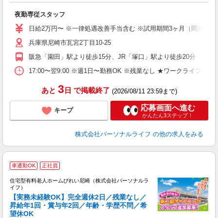
距
夜勤専従スタッフ
入
未
日給2万円〜 ※一律処遇改善手当含む ※試用期間3ヶ月（同条件）
婦
兵庫県尼崎市瓦宮2丁目10-25
～
入
阪急「園田」駅より徒歩15分、JR「塚口」駅より徒歩20分
日
ス
17:00〜翌9:00 ※週1日〜勤務OK ※残業なし ★ワークライフバ
勤
3
あと
日
で掲載終了
(2026/08/11 23:59まで)
応募画面へ進む
キープ
かんたん3ステップ！
株式会社パーソナルライフ
の他の求人をみる
車通勤OK
正社員
住宅型有料老人ホームびれい尼崎（株式会社パーソナルラ
イフ）
【実務未経験OK】完全週休2日／残業なし／
昇給年1回・賞与年2回／年齢・学歴不問／希
望休OK