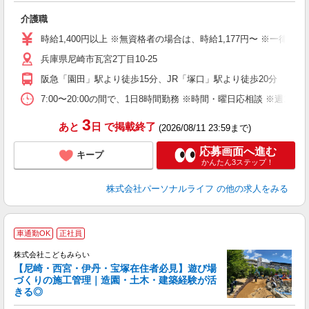
ま
介護職
入
時給1,400円以上 ※無資格者の場合は、時給1,177円〜 ※一律
迎
兵庫県尼崎市瓦宮2丁目10-25
ル
あ
阪急「園田」駅より徒歩15分、JR「塚口」駅より徒歩20分
土
車
7:00〜20:00の間で、1日8時間勤務 ※時間・曜日応相談 ※週1
副
3
あと
日
で掲載終了
(2026/08/11 23:59まで)
応募画面へ進む
キープ
かんたん3ステップ！
株式会社パーソナルライフ
の他の求人をみる
車通勤OK
正社員
株式会社こどもみらい
【尼崎・西宮・伊丹・宝塚在住者必見】遊び場
づくりの施工管理｜造園・土木・建築経験が活
きる◎
で