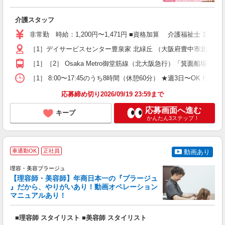
り
介護スタッフ
入
り
非常勤 時給：1,200円〜1,471円 ■資格加算 介護福祉士 1
二
［1］デイサービスセンター豊泉家 北緑丘 （大阪府豊中市北緑丘2-
ラ
ア
［1］［2］ Osaka Metro御堂筋線（北大阪急行）「箕面船場
週
勤
［1］ 8:00〜17:45のうち8時間（休憩60分） ★週3日〜OK！ ［2］
煙
応募締め切り2026/09/19 23:59まで
応募画面へ進む
キープ
かんたん3ステップ！
車通勤OK
正社員
動画あり
理容・美容プラージュ
【理容師・美容師】年商日本一の『プラージュ
』だから、やりがいあり！動画オペレーション
マニュアルあり！
ン
■理容師 スタイリスト ■美容師 スタイリスト
入