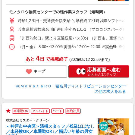
誕
が
モノタロウ物流センターでの軽作業スタッフ（短時間）
職
婦
時給1,270円＋交通費全額支給 ＼勤務終了21時以降シフトへの手
～
兵庫県川辺郡猪名川町差組字小谷101-1 （プロロジスパーク猪名
車
「川西能勢口」駅より直通送迎バス30分 （川西市、宝塚市から多
〈月〜金〉 8:00〜13:00※実働5h 17:00〜22:00 
4
あと
日
で掲載終了
(2026/08/12 23:59まで)
応募画面へ進む
キープ
かんたん3ステップ！
㈱ＭｏｎｏｔａＲＯ 猪名川ディストリビューションセンター
の他の求人をみる
車通勤OK
アルバイト
パート
契約社員
★
株式会社ミスター・クリーン
＜神戸市中央区＞清掃スタッフ／残業ほぼなし
―
／未経験OK／車通勤OK♪／幅広い年齢の男女