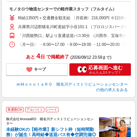
ト
職
モノタロウ物流センターでの軽作業スタッフ（フルタイム）
婦
～
時給1350円＋交通費全額支給 〈月収例〉216,000円 ※1日8
車
兵庫県川辺郡猪名川町差組字小谷101-1 （プロロジスパーク猪名
「川西能勢口」駅より直通送迎バス30分 （川西市、宝塚市から多
〈月〜日〉 ・8:00〜17:00 ・9:00〜18:00 ・11:00〜
4
あと
日
で掲載終了
(2026/08/12 23:59まで)
応募画面へ進む
キープ
かんたん3ステップ！
㈱ＭｏｎｏｔａＲＯ 猪名川ディストリビューションセンター
の他の求人をみる
車通勤OK
アルバイト
パート
時
株式会社ＭonotaRO 猪名川ディストリビューションセン
ま
ター
未経験OKの【軽作業】新シフト枠（短時間勤
務）が誕生！高時給◆送迎バス有◆空調完備◎