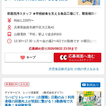
い
容器洗浄スタッフ ★学校給食を支える食品工場にて、製造補助や食器
未
～
時給1,220円〜
間
社
兵庫県姫路市網干区大江島41
山陽電鉄「平松」駅より徒歩約6分
13:30〜17:30 ☆月〜金の週2〜4日での勤務です ※曜日につい
応募締め切り2026/08/22 23:59まで
応募画面へ進む
キープ
かんたん3ステップ！
共営食品株式会社
の他の求人をみる
車通勤OK
正社員
動画あり
デイサービス レッツ倶楽部 （株式会社ダイワ）
リハビリトレーナー（介護職）日勤のみ！利用
い
者様の回復向上が笑顔に繋がる！3勤務地で大
グ
募集！未経験歓迎