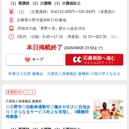
［1］看護師 ［2］介護職 ［3］介護福祉士
未
昇
［1］ （正看護師）月給215,000円〜320,000円 （准看護師）月給2
兵庫県小野市復井町1741番地
JR加古川線「青野ケ原」駅から徒歩15分
3交代 〈日勤〉8:45〜17:15 〈準夜勤〉16:15〜翌0:30 〈深夜
本日掲載終了
(2026/08/08 23:59まで)
応募画面へ進む
キープ
かんたん3ステップ！
医療法人社団 薫楓会 介護老人保健施設 薫楓苑
の他の求人をみる
車通勤OK
パート
介護老人保健施設 薫楓苑
◇小野市◇自動車通勤可◇働きやすさに自信あ
り！さらなるサービス向上を目指し、3職種同
時募集！
名