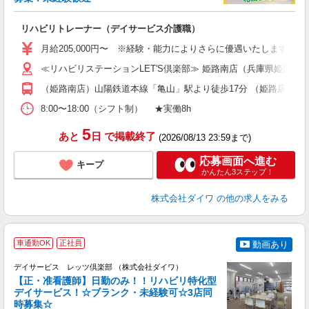
入
格
リハビリトレーナー（デイサービス介護職）
ス
月給205,000円〜 ※経験・能力によりさらに優遇いたします （※
ブ
≪リハビリステーションLET'S倶楽部≫ 姫路南店（兵庫県姫路市飾磨
（姫路南店）山陽鉄道本線「亀山」駅より徒歩17分 （姫路店）山
8:00〜18:00（シフト制） ★実働8h
5
あと
日
で掲載終了
(2026/08/13 23:59まで)
応募画面へ進む
キープ
かんたん3ステップ！
株式会社ダイワ
の他の求人をみる
車通勤OK
正社員
動画あり
グ
デイサービス レッツ倶楽部 （株式会社ダイワ）
【正・准看護師】日勤のみ！！リハビリ特化型
デイサービス！☆ブランク・未経験可☆3店同
時募集☆