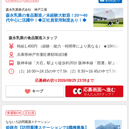
動画あり
森永乳業株式会社 神戸工場
森永乳業の食品製造／未経験大歓迎！20〜40
代中心に活躍中！◆正社員登用制度あり！◆
た
森永乳業の食品製造スタッフ
入
ー
時給1,400円 （経験・能力・時間帯により異なる） ★19時以降、翌8時ま
勤
い
兵庫県神戸市灘区摩耶埠頭3番
阪神本線「大石」駅より徒歩約20分 阪神本線「西灘」駅より徒歩約
［1］16:00〜24:15の中で7.5h ［2］8:30〜16:45の中で7.5h ［3］6
応募締め切り2026/08/29 23:59まで
応募画面へ進む
キープ
かんたん3ステップ！
／
車通勤OK
正社員
なないろ訪問看護ステーション
て
姫路市【訪問看護ステーションで3職種募集】