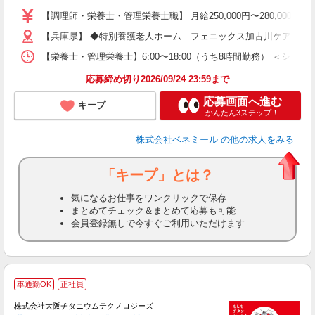
躍
【調理師・栄養士・管理栄養士職】 月給250,000円〜280,000円 
日
【兵庫県】 ◆特別養護老人ホーム フェニックス加古川ケアセンター 
険
り
【栄養士・管理栄養士】6:00〜18:00（うち8時間勤務） ＜シフト例＞ （a
応募締め切り2026/09/24 23:59まで
応募画面へ進む
キープ
かんたん3ステップ！
株式会社ベネミール
の他の求人をみる
「キープ」とは？
気になるお仕事をワンクリックで保存
まとめてチェック＆まとめて応募も可能
会員登録無しで今すぐご利用いただけます
車通勤OK
正社員
株式会社大阪チタニウムテクノロジーズ