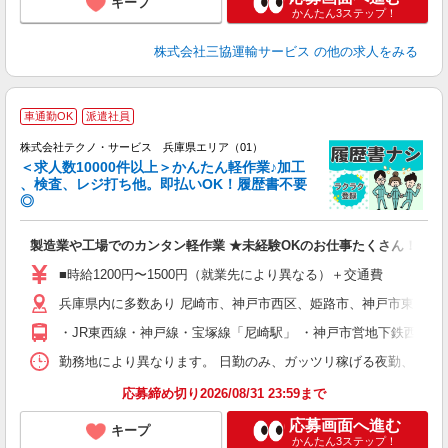
キープ
かんたん3ステップ！
株式会社三協運輸サービス
の他の求人をみる
≪
車通勤OK
派遣社員
株式会社テクノ・サービス 兵庫県エリア（01）
＜求人数10000件以上＞かんたん軽作業♪加工
、検査、レジ打ち他。即払いOK！履歴書不要
◎
お
製造業や工場でのカンタン軽作業 ★未経験OKのお仕事たくさん！
未
ア
■時給1200円〜1500円（就業先により異なる）＋交通費
の
兵庫県内に多数あり 尼崎市、神戸市西区、姫路市、神戸市東灘区
・JR東西線・神戸線・宝塚線「尼崎駅」 ・神戸市営地下鉄西神・
勤務地により異なります。 日勤のみ、ガッツリ稼げる夜勤、シフトによる交
応募締め切り2026/08/31 23:59まで
応募画面へ進む
キープ
かんたん3ステップ！