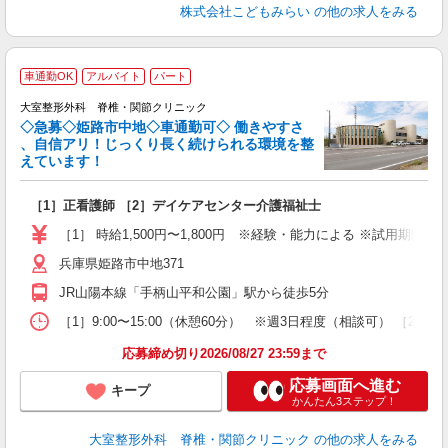
株式会社こどもみらい
の他の求人をみる
車通勤OK
アルバイト
パート
大室整形外科 脊椎・関節クリニック
◇急募◇姫路市中地◇車通勤可◇ 働きやすさ
、自信アリ！じっくり長く続けられる環境を整
えています！
ち
［1］正看護師 ［2］デイケアセンター介護福祉士
経
日
［1］ 時給1,500円〜1,800円 ※経験・能力による ※試用期間3
給
兵庫県姫路市中地371
JR山陽本線「手柄山平和公園」駅から徒歩5分
［1］9:00〜15:00（休憩60分） ※週3日程度（相談可） ［2］9
応募締め切り2026/08/27 23:59まで
応募画面へ進む
キープ
かんたん3ステップ！
大室整形外科 脊椎・関節クリニック
の他の求人をみる