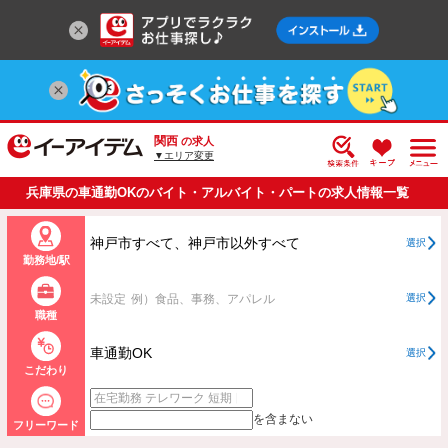
関西
の求人
▼エリア変更
兵庫県の車通勤OKのバイト・アルバイト・パートの求人情報一覧
神戸市すべて、神戸市以外すべて
選択
勤務地/駅
未設定
例）食品、事務、アパレル
選択
職種
車通勤OK
選択
こだわり
を含まない
フリーワード