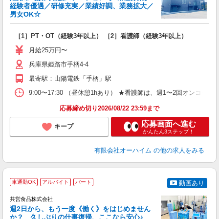
経験者優遇／研修充実／業績好調、業務拡大／
男女OK☆
日
［1］PT・OT（経験3年以上） ［2］看護師（経験3年以上）
経
昼
月給25万円〜
兵庫県姫路市手柄4-4
最寄駅：山陽電鉄「手柄」駅
9:00〜17:30 （昼休憩1hあり） ★看護師は、週1〜2回オンコ
応募締め切り2026/08/22 23:59まで
応募画面へ進む
キープ
かんたん3ステップ！
有限会社オーハイム
の他の求人をみる
車通勤OK
アルバイト
パート
動画あり
共営食品株式会社
週2日から、もう一度《働く》をはじめません
か？ 久しぶりの仕事復帰、ここなら安心♪