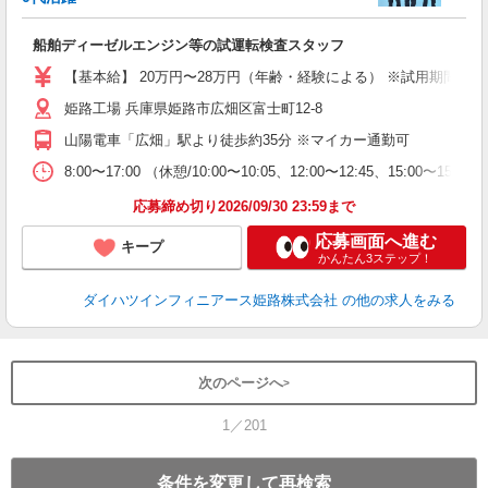
日
の
船舶ディーゼルエンジン等の試運転検査スタッフ
入
全
【基本給】 20万円〜28万円（年齢・経験による） ※試用期間の3〜3
場
姫路工場 兵庫県姫路市広畑区富士町12-8
未
族
山陽電車「広畑」駅より徒歩約35分 ※マイカー通勤可
8:00〜17:00 （休憩/10:00〜10:05、12:00〜12:45、15:00〜1
応募締め切り2026/09/30 23:59まで
応募画面へ進む
キープ
かんたん3ステップ！
ダイハツインフィニアース姫路株式会社
の他の求人をみる
次のページへ
1／201
条件を変更して再検索