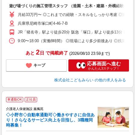
入
遊び場づくりの施工管理スタッフ （造園・土木・建築・外構経験者歓
中
2
月給33万円〜 ◎これまでの経験・スキルをしっかり考慮 ◎造園
O
兵庫県尼崎市塚口町4-46-7-B
族
JR「猪名寺」駅より徒歩20分 阪急「塚口」駅より徒歩13分 西
9:00〜18:00（実働8時間） ◎現場により多少前後あり ◎残
2
あと
日
で掲載終了
(2026/08/10 23:59まで)
応募画面へ進む
キープ
かんたん3ステップ！
株式会社こどもみらい
の他の求人をみる
車通勤OK
正社員
介護老人保健施設 薫楓苑
◇小野市◇自動車通勤可◇働きやすさに自信あ
り！さらなるサービス向上を目指し、3職種同
時募集！
名