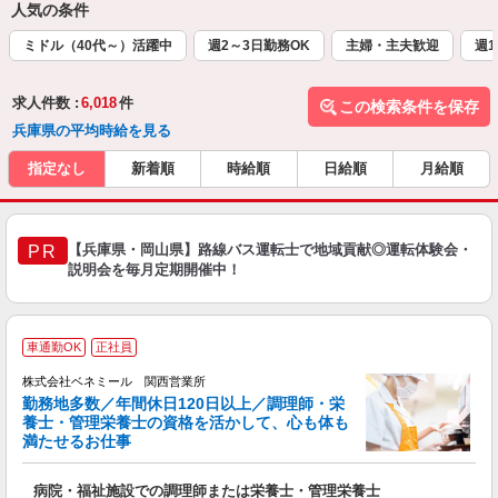
人気の条件
ミドル（40代～）活躍中
週2～3日勤務OK
主婦・主夫歓迎
週1
求人件数 :
6,018
件
この検索条件を保存
兵庫県の平均時給を見る
指定なし
新着順
時給順
日給順
月給順
【兵庫県・岡山県】路線バス運転士で地域貢献◎運転体験会・
PR
説明会を毎月定期開催中！
全
車通勤OK
正社員
を
株式会社ベネミール 関西営業所
勤務地多数／年間休日120日以上／調理師・栄
養士・管理栄養士の資格を活かして、心も体も
満たせるお仕事
は
病院・福祉施設での調理師または栄養士・管理栄養士
入