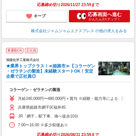
応募締め切り2026/11/27 23:59まで
得
応募画面へ進む
キープ
かんたん3ステップ！
株式会社ジャムジャムエクスプレス
の他の求人をみる
車通勤OK
正社員
ま
旭陽化学工業株式会社
★業界トップクラス！≪姫路市≫【コラーゲン
・ゼラチンの製造】未経験スタートOK！安定
企業で正社員◎
く
コラーゲン・ゼラチンの製造
W
り
月給240,000円〜480,000円＋賞与 ※経験・能力等による 【月
兵庫県姫路市網干区福井45
支
JR「網干」駅下車、南へ徒歩10分
7:00〜16:00 ※多少前後あり
応募締め切り2026/08/31 23:59まで