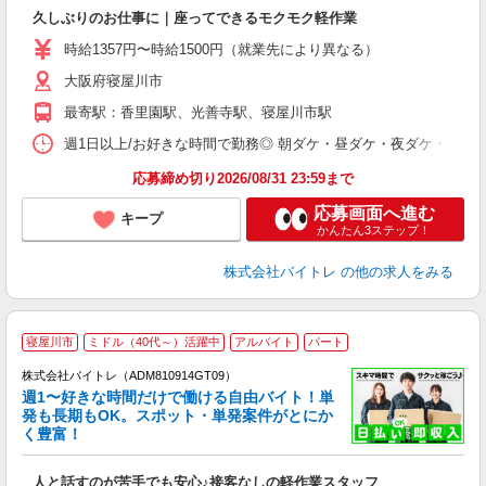
気
久しぶりのお仕事に｜座ってできるモクモク軽作業
即
活
時給1357円〜時給1500円（就業先により異なる）
（
大阪府寝屋川市
短
K
最寄駅：香里園駅、光善寺駅、寝屋川市駅
日
髪
週1日以上/お好きな時間で勤務◎ 朝ダケ・昼ダケ・夜ダケ・夜勤など、 ご自
応募締め切り2026/08/31 23:59まで
応募画面へ進む
キープ
かんたん3ステップ！
株式会社バイトレ
の他の求人をみる
寝屋川市
ミドル（40代～）活躍中
アルバイト
パート
株式会社バイトレ（ADM810914GT09）
週1〜好きな時間だけで働ける自由バイト！単
発も長期もOK。スポット・単発案件がとにか
も
く豊富！
気
人と話すのが苦手でも安心♪接客なしの軽作業スタッフ