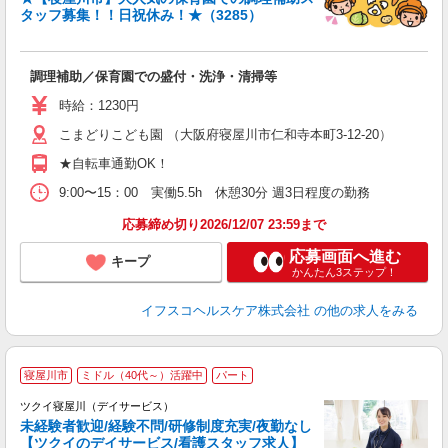
タッフ募集！！日祝休み！★（3285）
し
調理補助／保育園での盛付・洗浄・清掃等
入
リ
時給：1230円
～
こまどりこども園 （大阪府寝屋川市仁和寺本町3-12-20）
選
支
★自転車通勤OK！
9:00〜15：00 実働5.5h 休憩30分 週3日程度の勤務
応募締め切り2026/12/07 23:59まで
応募画面へ進む
キープ
かんたん3ステップ！
イフスコヘルスケア株式会社
の他の求人をみる
寝屋川市
ミドル（40代～）活躍中
パート
ツクイ寝屋川（デイサービス）
未経験者歓迎/経験不問/研修制度充実/夜勤なし
【ツクイのデイサービス/看護スタッフ求人】