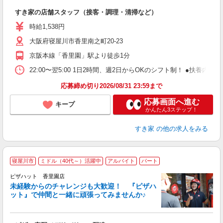
つ
すき家の店舗スタッフ（接客・調理・清掃など）
履
ミ
時給1,538円
～
大阪府寝屋川市香里南之町20-23
内
あ
京阪本線「香里園」駅より徒歩1分
22:00〜翌5:00 1日2時間、週2日からOKのシフト制！ ●扶養内勤務
応募締め切り2026/08/31 23:59まで
応募画面へ進む
キープ
かんたん3ステップ！
すき家
の他の求人をみる
寝屋川市
ミドル（40代～）活躍中
アルバイト
パート
ピザハット 香里園店
未経験からのチャレンジも大歓迎！ 『ピザハ
ット』で仲間と一緒に頑張ってみませんか♪
続