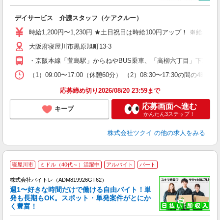
各
デイサービス 介護スタッフ（ケアクルー）
入
り
時給1,200円〜1,230円 ★土日祝日は時給100円アップ！ ※給
リ
大阪府寝屋川市黒原旭町13-3
ー
O
・京阪本線「萱島駅」からねやBUS乗車、「高柳六丁目」下車徒歩
な
（1）09:00〜17:00（休憩60分） （2）08:30〜17:30
髪
応募締め切り2026/08/20 23:59まで
応募画面へ進む
キープ
かんたん3ステップ！
株式会社ツクイ
の他の求人をみる
寝屋川市
ミドル（40代～）活躍中
アルバイト
パート
株式会社バイトレ（ADM819926GT62）
週1〜好きな時間だけで働ける自由バイト！単
発も長期もOK。スポット・単発案件がとにか
も
く豊富！