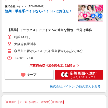
ィ
株式会社バイトレ（ADM820744）
短期・単発系バイトならバイトレにお任せ！
い
【薬局】ドラッグストアアイテムの簡単な梱包、仕分け業務
即
活
時給1308円
（
大阪府寝屋川市
煙
週
寝屋川市駅からバスで8分 萱島駅から徒歩で16分
13:30〜17:00
応募締め切り2026/08/31 23:59まで
応募画面へ進む
キープ
かんたん3ステップ！
株式会社バイトレ
の他の求人をみる
寝屋川市
ミドル（40代～）活躍中
派遣社員