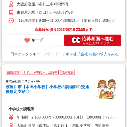
大阪府寝屋川市打上中町9番5号
上
か
東寝屋川駅［西口］から徒歩約8分
【勤務時間】9:00〜21:00／3時間以上 【出勤日数】週3日以
応募締め切り2026/08/19 23:59まで
応募画面へ進む
キープ
かんたん3ステップ！
日本ケンタッキー・フライド・チキン株式会社
の他の求人をみる
当
寝屋川市
ミドル（40代～）活躍中
契約社員
株式会社南テスティパル
寝屋川市【木田小学校】小学校の調理師◇交通
費規定支給◇
ヶ
入
小学校の調理師
～
煙
年俸制 2,160,000円〜3,000,000円 月額 180,000円
大阪府寝屋川市木田元宮1-17-1 「木田小学校」内給食室