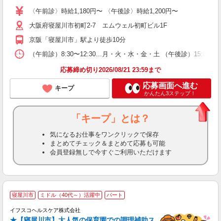
O
〈午前診〉時給1,180円〜 〈午後診〉時給1,200円〜
が
大阪府寝屋川市初町2-7 エムウェル初町ビル1F
与
京阪「寝屋川市」駅より徒歩10分
（午前診）8:30〜12:30…月・火・水・金・土 （午後診）15:
応募締め切り2026/08/21 23:59まで
応募画面へ進む
キープ
かんたん3ステップ！
「キープ」とは？
気になるお仕事をワンクリックで保存
まとめてチェック＆まとめて応募も可能
会員登録無しで今すぐご利用いただけます
寝屋川市
ミドル（40代～）活躍中
パート
イフスコヘルスケア株式会社
★【寝屋川市】大人気の保育園での調理補助ス