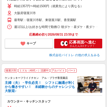
即
活
時給1357円〜時給1500円（就業先により異なる）
（
大阪府寝屋川市
短
K
最寄駅：寝屋川市駅、東寝屋川駅、香里園駅
日
髪
週1日以上/お好きな時間で勤務◎ 朝ダケ・昼ダケ・夜ダケ・夜勤など、 ご自
応募締め切り2026/08/31 23:59まで
応募画面へ進む
キープ
かんたん3ステップ！
株式会社バイトレ
の他の求人をみる
寝屋川市
ミドル（40代～）活躍中
アルバイト
パート
ケンタッキーフライドチキン アル・プラザ香里園店
主婦（夫）・学生必見！ シフトに融通が利く
から働きやすい！ 未経験からのチャレンジも
大歓迎♪
見
カウンター・キッチンスタッフ
未
～