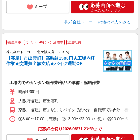
応募画面へ進む
キープ
かんたん3ステップ！
株式会社トーコー
の他の求人をみる
寝屋川市
ミドル（40代～）活躍中
派遣社員
品
8
株式会社トーコー 北大阪支店［KT315］
（
【寝屋川市出雲町】高時給1300円★工場内軽
作業★交通費全額支給★バイク通勤OK
す
高
工場内でのカンタン軽作業/部品の準備・配膳作業
ド
時給1300円
大阪府寝屋川市出雲町
京阪「寝屋川市」駅よりバイクで約5分 自転車で約5分 徒歩で約
①8:00〜17:00（日勤） ②13:00〜22:00（中勤） ③
応募締め切り2026/08/31 23:59まで
応募画面へ進む