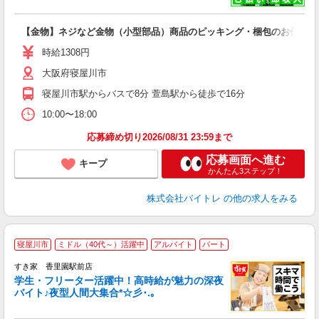
い
【金物】ネジなど金物（小型部品）商品のピッキング・梱包のお仕事
即
活
時給1308円
（
大阪府寝屋川市
煙
週
寝屋川市駅からバスで8分 萱島駅から徒歩で16分
10:00〜18:00
応募締め切り2026/08/31 23:59まで
応募画面へ進む
キープ
かんたん3ステップ！
株式会社バイトレ
の他の求人をみる
寝屋川市
ミドル（40代～）活躍中
アルバイト
パート
すき家 香里園駅前店
学生・フリーター活躍中！高時給が魅力の深夜
バイト♪夜型人間大集合*☆彡･.｡