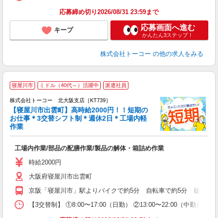
応募締め切り2026/08/31 23:59まで
応募画面へ進む
キープ
かんたん3ステップ！
株式会社トーコー
の他の求人をみる
寝屋川市
ミドル（40代～）活躍中
派遣社員
【
株式会社トーコー 北大阪支店［KT739］
0
【寝屋川市出雲町】高時給2000円！！短期の
【
お仕事＊3交替シフト制＊週休2日＊工場内軽
利
作業
4.
高
工場内作業/部品の配膳作業/製品の解体・箱詰め作業
内
時給2000円
大阪府寝屋川市出雲町
京阪「寝屋川市」駅よりバイクで約5分 自転車で約5分 徒歩で約
【3交替制】 ①8:00〜17:00（日勤） ②13:00〜22:0