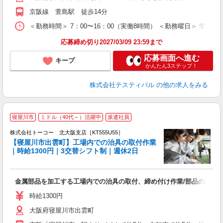
京阪線 萱島駅 徒歩14分
＜勤務時間＞ 7：00〜16：00（実働8時間） ＜勤務曜日＞ 学校
応募締め切り2027/03/09 23:59まで
応募画面へ進む
キープ
かんたん3ステップ！
株式会社テスティパル
の他の求人をみる
寝屋川市
ミドル（40代～）活躍中
派遣社員
給
0
株式会社トーコー 北大阪支店［KT555U55］
【寝屋川市出雲町】工場内での治具の取付作業
｜時給1300円｜3交替シフト制｜週休2日
額
定
高
金属部品を加工する工場内での治具の取付、締め付け作業/部品の運搬
ド
時給1300円
大阪府寝屋川市出雲町