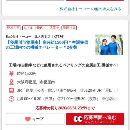
株式会社トーコー
の他の求人をみる
＊
寝屋川市
ミドル（40代～）活躍中
派遣社員
機
＊
株式会社トーコー 北大阪支店［KT376］
【寝屋川市寝屋南】高時給1500円＊空調完備
の工場内での機械オペレーター＊2交替
す
6
高
工場内/自動車などに使用されるベアリングの金属加工/機械オペレータ
ク
（
時給1500円
大阪府寝屋川市寝屋南
JR「寝屋川公園」駅より車で約5分 徒歩20分 JR「星田」駅より
①8:00〜16:30（日勤） ②21:00〜翌5:30（夜勤） 
応募締め切り2026/08/31 23:59まで
応募画面へ進む
キープ
かんたん3ステップ！