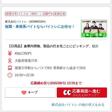
寝屋川市
ミドル（40代～）活躍中
派遣社員
ィ
株式会社バイトレ（ADM803204）
短期・単発系バイトならバイトレにお任せ！
い
【日用品】倉庫内荷物、部品の行き先ごとにピッキング、仕分
即
活
時給1350円
（
大阪府寝屋川市
煙
週
寝屋川市駅からバスで8分 萱島駅から徒歩で16分
19:00〜22:00
応募締め切り2026/08/31 23:59まで
応募画面へ進む
キープ
かんたん3ステップ！
株式会社バイトレ
の他の求人をみる