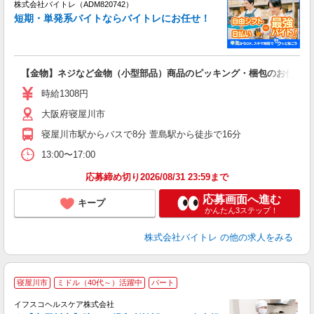
ィ
株式会社バイトレ（ADM820742）
短期・単発系バイトならバイトレにお任せ！
い
【金物】ネジなど金物（小型部品）商品のピッキング・梱包のお仕事
即
活
時給1308円
（
大阪府寝屋川市
煙
週
寝屋川市駅からバスで8分 萱島駅から徒歩で16分
13:00〜17:00
応募締め切り2026/08/31 23:59まで
応募画面へ進む
キープ
かんたん3ステップ！
株式会社バイトレ
の他の求人をみる
寝屋川市
ミドル（40代～）活躍中
パート
イフスコヘルスケア株式会社