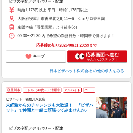
ピザの宅配／デリバリー・配達
未
ア
時給1,178円以上 平日 時給1,178円以上
通
大阪府寝屋川市香里北之町11ー6 シェリロ香里園
京阪本線「香里園駅」より徒歩6分
09:30〜21:30 内で希望の勤務日数・時間帯で働けます！
応募締め切り2026/08/31 23:59まで
応募画面へ進む
キープ
かんたん3ステップ！
日本ピザハット株式会社
の他の求人をみる
寝屋川市
ミドル（40代～）活躍中
アルバイト
パート
ピザハット 寝屋川八坂店
未経験からのチャレンジも大歓迎！ 『ピザハ
ット』で仲間と一緒に頑張ってみませんか♪
続
ピザの宅配／デリバリー・配達
未