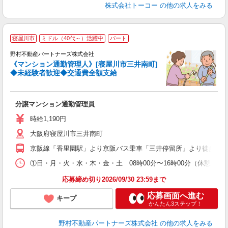
株式会社トーコー
の他の求人をみる
寝屋川市
ミドル（40代～）活躍中
パート
野村不動産パートナーズ株式会社
い
《マンション通勤管理人》[寝屋川市三井南町]
入
◆未経験者歓迎◆交通費全額支給
不
中
分譲マンション通勤管理員
時給1,190円
大阪府寝屋川市三井南町
京阪線「香里園駅」より京阪バス乗車「三井停留所」より徒歩5分
①日・月・火・水・木・金・土 08時00分〜16時00分（休憩時間6
応募締め切り2026/09/30 23:59まで
応募画面へ進む
キープ
かんたん3ステップ！
野村不動産パートナーズ株式会社
の他の求人をみる