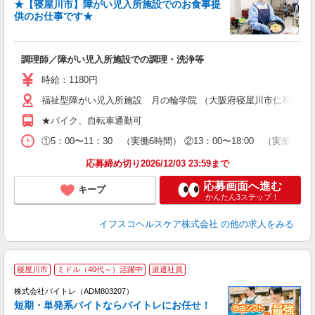
★【寝屋川市】障がい児入所施設でのお食事提
供のお仕事です★
ヘ
調理師／障がい児入所施設での調理・洗浄等
入
リ
時給：1180円
～
福祉型障がい児入所施設 月の輪学院 （大阪府寝屋川市仁和寺本町2-
選
支
★バイク、自転車通勤可
①5：00〜11：30 （実働6時間） ②13：00〜18:00 （実働5時
応募締め切り2026/12/03 23:59まで
応募画面へ進む
キープ
かんたん3ステップ！
イフスコヘルスケア株式会社
の他の求人をみる
寝屋川市
ミドル（40代～）活躍中
派遣社員
ィ
株式会社バイトレ（ADM803207）
短期・単発系バイトならバイトレにお任せ！