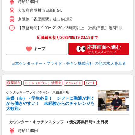
時給1180円
2
大阪府寝屋川市日新町5-5
ル
補
京阪線「香里園駅」徒歩約10分
【勤務時間】9:00〜21:30／3時間以上 【出勤日数】週3日以
応募締め切り2026/08/19 23:59まで
応募画面へ進む
キープ
かんたん3ステップ！
日本ケンタッキー・フライド・チキン株式会社
の他の求人をみる
寝屋川市
ミドル（40代～）活躍中
アルバイト
パート
ケンタッキーフライドチキン 東寝屋川店
主婦（夫）・学生必見！ シフトに融通が利く
から働きやすい！ 未経験からのチャレンジも
大歓迎♪
見
カウンター・キッチンスタッフ ＜優先募集日時＞土日祝
未
ダ
時給1180円
昇