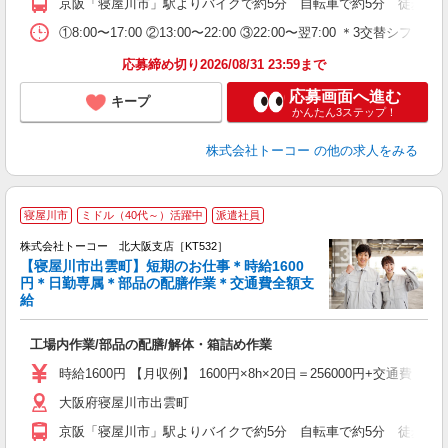
京阪「寝屋川市」駅よりバイクで約5分 自転車で約5分 徒歩で約
①8:00〜17:00 ②13:00〜22:00 ③22:00〜翌7:
応募締め切り2026/08/31 23:59まで
応募画面へ進む
キープ
かんたん3ステップ！
株式会社トーコー
の他の求人をみる
寝屋川市
ミドル（40代～）活躍中
派遣社員
【
株式会社トーコー 北大阪支店［KT532］
交
【寝屋川市出雲町】短期のお仕事＊時給1600
ラ
円＊日勤専属＊部品の配膳作業＊交通費全額支
給
☆
高
工場内作業/部品の配膳/解体・箱詰め作業
内
K
時給1600円 【月収例】 1600円×8h×20日＝256000円+交通費
大阪府寝屋川市出雲町
京阪「寝屋川市」駅よりバイクで約5分 自転車で約5分 徒歩で約