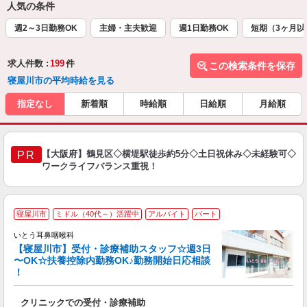
人気の条件
週2～3日勤務OK
主婦・主夫歓迎
週1日勤務OK
短期（3ヶ月以
求人件数 :
199
件
この検索条件を保存
寝屋川市の平均時給を見る
指定なし
新着順
時給順
日給順
月給順
【大阪府】鶴見区◇横堤駅徒歩約5分◇土日祝休み◇未経験可◇
PR
ワークライフバランス重視！
＼
寝屋川市
ミドル（40代～）活躍中
アルバイト
パート
いとう耳鼻咽喉科
【寝屋川市】受付・診療補助スタッフ☆週3日
〜OK☆扶養控除内勤務OK♪勤務開始日応相談
！
幅
クリニックでの受付・診療補助
入