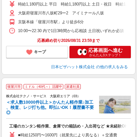
ア
時給1,180円以上 平日 時給1,180円以上 土日・祝日 時給1,230
h
大阪府寝屋川市八坂町29ー2 アイミナール八坂
京阪本線「寝屋川市駅」より徒歩6分
10:00〜22:30 内で1日3時間から応相談 土日祝いずれか必須
応募締め切り2026/08/31 23:59まで
応募画面へ進む
キープ
かんたん3ステップ！
日本ピザハット株式会社
の他の求人をみる
≪
寝屋川市
ミドル（40代～）活躍中
派遣社員
株式会社テクノ・サービス 大阪府エリア（03）
＜求人数10000件以上＞かんたん軽作業♪加工
、検査、レジ打ち他。即払いOK！履歴書不要
◎
お
工場のカンタン軽作業、倉庫での箱詰め・入出荷など ★未経験OKのお
未
ア
■時給1250円〜1600円（就業先により異なる）＋交通費