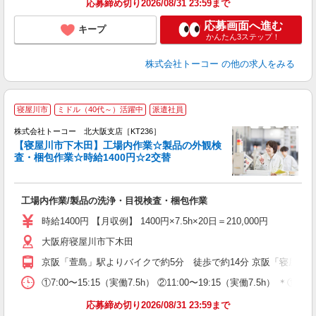
応募締め切り2026/08/31 23:59まで
応募画面へ進む
キープ
かんたん3ステップ！
株式会社トーコー
の他の求人をみる
工
寝屋川市
ミドル（40代～）活躍中
派遣社員
間
株式会社トーコー 北大阪支店［KT236］
【寝屋川市下木田】工場内作業☆製品の外観検
仕
査・梱包作業☆時給1400円☆2交替
費
お
高
工場内作業/製品の洗浄・目視検査・梱包作業
ド
時給1400円 【月収例】 1400円×7.5h×20日＝210,000円
大阪府寝屋川市下木田
京阪「萱島」駅よりバイクで約5分 徒歩で約14分 京阪「寝屋川
①7:00〜15:15（実働7.5h） ②11:00〜19:15（実
応募締め切り2026/08/31 23:59まで