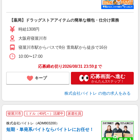
い
【薬局】ドラッグストアアイテムの簡単な梱包・仕分け業務
即
活
時給1308円
（
大阪府寝屋川市
煙
週
寝屋川市駅からバスで8分 萱島駅から徒歩で16分
10:00〜17:00
応募締め切り2026/08/31 23:59まで
応募画面へ進む
キープ
かんたん3ステップ！
株式会社バイトレ
の他の求人をみる
寝屋川市
ミドル（40代～）活躍中
派遣社員
ィ
株式会社バイトレ（ADM803200）
短期・単発系バイトならバイトレにお任せ！