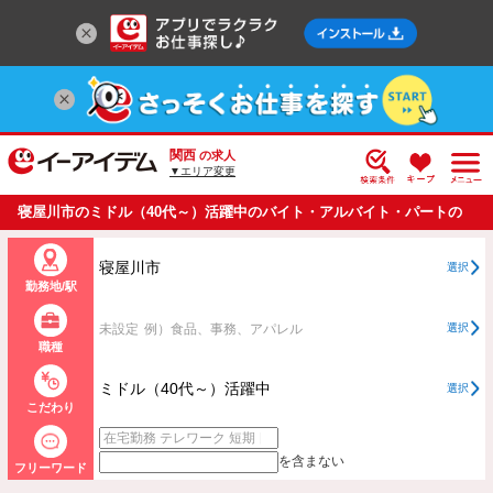
関西
の求人
▼エリア変更
寝屋川市のミドル（40代～）活躍中のバイト・アルバイト・パートの
求人情報一覧
寝屋川市
選択
勤務地/駅
未設定
例）食品、事務、アパレル
選択
職種
ミドル（40代～）活躍中
選択
こだわり
を含まない
フリーワード