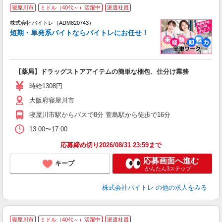
寝屋川市
ミドル（40代～）活躍中
派遣社員
ィ
株式会社バイトレ（ADM820743）
短期・単発系バイトならバイトレにお任せ！
い
【薬局】ドラッグストアアイテムの簡単な梱包、仕分け業務
即
活
時給1308円
（
大阪府寝屋川市
煙
週
寝屋川市駅からバスで8分 萱島駅から徒歩で16分
13:00〜17:00
応募締め切り2026/08/31 23:59まで
応募画面へ進む
キープ
かんたん3ステップ！
株式会社バイトレ
の他の求人をみる
寝屋川市
ミドル（40代～）活躍中
派遣社員