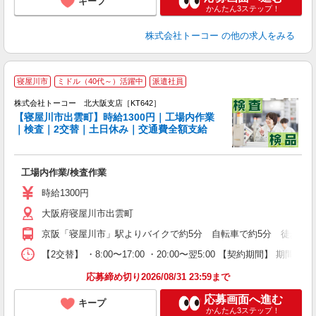
キープ
かんたん3ステップ！
株式会社トーコー
の他の求人をみる
＊
寝屋川市
ミドル（40代～）活躍中
派遣社員
・
株式会社トーコー 北大阪支店［KT642］
【寝屋川市出雲町】時給1300円｜工場内作業
な
｜検査｜2交替｜土日休み｜交通費全額支給
K
代
高
工場内作業/検査作業
ド
時給1300円
大阪府寝屋川市出雲町
京阪「寝屋川市」駅よりバイクで約5分 自転車で約5分 徒歩で約
【2交替】 ・8:00〜17:00 ・20:00〜翌5:00 【契約
応募締め切り2026/08/31 23:59まで
応募画面へ進む
キープ
かんたん3ステップ！