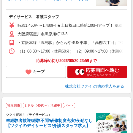
各
デイサービス 看護スタッフ
入
り
時給1,450円〜1,480円 ★土日祝日は時給100円アップ！ ※給
リ
大阪府寝屋川市黒原旭町13-3
ー
O
・京阪本線「萱島駅」からねやBUS乗車、「高柳六丁目」下車徒歩
な
（1）08:30〜17:00（休憩60分） （2）09:00〜17:00（
髪
応募締め切り2026/08/20 23:59まで
応募画面へ進む
キープ
かんたん3ステップ！
株式会社ツクイ
の他の求人をみる
寝屋川市
ミドル（40代～）活躍中
パート
ツクイ寝屋川（デイサービス）
未経験者歓迎/経験不問/研修制度充実/夜勤なし
【ツクイのデイサービス/介護スタッフ求人】