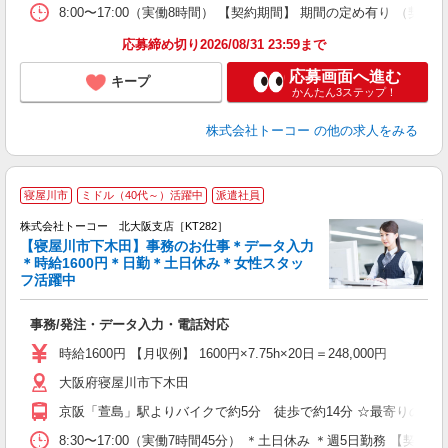
8:00〜17:00（実働8時間） 【契約期間】 期間の定め有り
応募締め切り2026/08/31 23:59まで
応募画面へ進む
キープ
かんたん3ステップ！
株式会社トーコー
の他の求人をみる
寝屋川市
ミドル（40代～）活躍中
派遣社員
し
迎
株式会社トーコー 北大阪支店［KT282］
＊
【寝屋川市下木田】事務のお仕事＊データ入力
＊時給1600円＊日勤＊土日休み＊女性スタッ
髪
フ活躍中
約
高
事務/発注・データ入力・電話対応
迎
日
時給1600円 【月収例】 1600円×7.75h×20日＝248,000円
大阪府寝屋川市下木田
京阪「萱島」駅よりバイクで約5分 徒歩で約14分 ☆最寄りのコン
8:30〜17:00（実働7時間45分） ＊土日休み ＊週5日勤務 【契